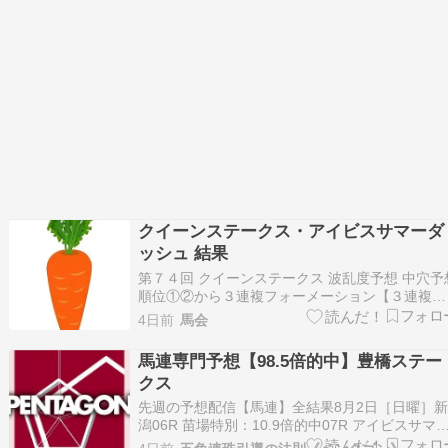
クイーンステークス・アイビスサマーダ
ッシュ 結果
第７４回 クイーンステークス 波乱度予想 中穴予
順位①②から３連複フォーメーション【３連複】
フォーメーション １列目 ３、７ ２列目 ３、５
4日前
馬会
７、９ ３列目 １、３、５、７、９、１２、１３ 
９通り【馬単】ボックス ３、５、７、９ １２通
馬連専門予想【98.5倍的中】豊橋ステー
＊＊＊結果＊＊＊予想順位①ー⑦ー⑬の…
クス
先週の予想配信【馬連】全結果8月2日［日曜］
潟06R 苗場特別：10.9倍的中07R アイビスサマ
ダッシュ（G3）：不的中08R 五頭連峰特別：不