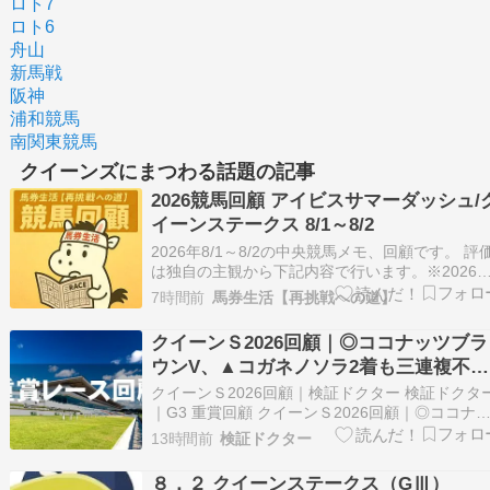
ロト7
ロト6
舟山
新馬戦
阪神
浦和競馬
南関東競馬
クイーンズにまつわる話題の記事
2026競馬回顧 アイビスサマーダッシュ/
イーンステークス 8/1～8/2
2026年8/1～8/2の中央競馬メモ、回顧です。 評
は独自の主観から下記内容で行います。※2026年
月から評価方法を9段階の採点方式に変更。9点
7時間前
馬券生活【再挑戦への道】
不利、展開も考慮して強いと思える内容。8点：
利、展開面等から着順以上に評価、又は見直せる
クイーンＳ2026回顧｜◎ココナッツブラ
内容。7点：素直に能力評価。6点：有…
ウンV、▲コガネノソラ2着も三連複不的
中。ヴーレヴーを買えなかった理由
クイーンＳ2026回顧｜検証ドクター 検証ドクタ
｜G3 重賞回顧 クイーンＳ2026回顧｜◎ココナ
ツブラウンV、▲コガネノソラ2着。次点14ヴー
13時間前
検証ドクター
ヴーを買い目へ入れ切れなかった理由 2026年8月
日（日）札幌11R｜第74回 北海道新聞杯クイー
８．２ クイーンステークス（GⅢ）