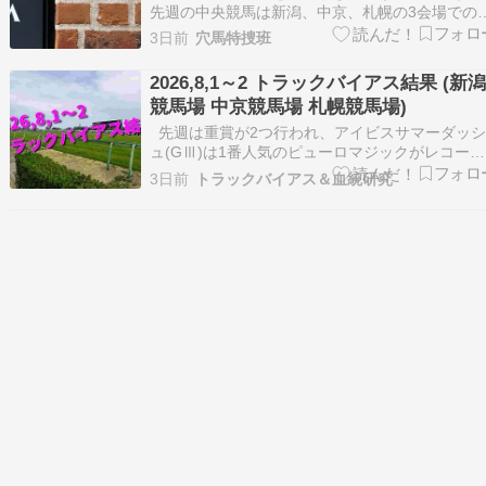
先週の中央競馬は新潟、中京、札幌の3会場での
催。穴馬特捜班では全72Rの予想を行い、◎推奨
3日前
穴馬特捜班
が3着以内に入ったのは19Rで的中率は26.4%の
果となりました。 先週の各会場の穴馬が3着以内
2026,8,1～2 トラックバイアス結果 (新
入った成績は以下の通りです。 提供レース…
競馬場 中京競馬場 札幌競馬場)
先週は重賞が2つ行われ、アイビスサマーダッ
ュ(GⅢ)は1番人気のピューロマジックがレコード
タイムで、クイーンステークス(GⅢ)も1番人気の
3日前
トラックバイアス＆血統研究
ココナッツブラウンがそれぞれ優勝した。 新潟
馬場は火～金曜日に39㎜の雨が降り、馬場状態
芝は良、ダートはやや重→良。土曜日の芝コー…