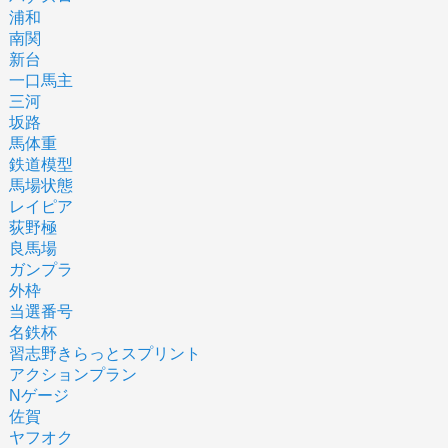
浦和
南関
新台
一口馬主
三河
坂路
馬体重
鉄道模型
馬場状態
レイピア
荻野極
良馬場
ガンプラ
外枠
当選番号
名鉄杯
習志野きらっとスプリント
アクションプラン
Nゲージ
佐賀
ヤフオク