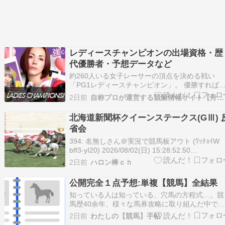
レディースチャンピオンの出場資格・歴
代優勝者・予想データなど
約260人いる女子レーサーの頂点を決める戦い
「PG1レディースチャンピオン」。 優勝すれば
王の称号を手にするだけでなく、もう一つの
2日前
自称プロが運営する競艇情報サイト【舟ラブ】
PG1「クイーンズクライマックス」に大きく近づ
ける大切な一戦。毎年、プレミアムG1にふさ […
北海道新聞杯クイーンステークス(GⅢ) 
省会
394: 名無しさん＠実況で競馬板アウト (ﾜｯﾁｮｲW
bff3-yI20) 2026/08/02(日) 15:28:52.50
ID:Awod4PZQ0 リピーターレースだった 398: 
2日前
ハロン棒ｃｈ
しさん＠実況で競馬板アウト (ﾜｯﾁｮｲ 33c6-3yno)
2026/08/0…
公開完全１点予想:単複【競馬】全結果
知っている人は知っている、穴馬の方程式…。競
馬歴40余年、様々な馬券攻略に取り組んだ中で
録してきた私の競馬手帖から最終的結論に達した
2日前
わたしの【競馬】手帖
単複予想です。１日３レースに絞り込み１頭の馬