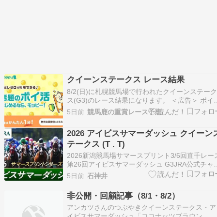
クイーンステークス レース結果
8/2(日)に札幌競馬場で行われたクイーンステー
ス(G3)のレース結果になります。 ＜広告＞ ポイ
トサイト『moppy』のご紹介です。 累計1,300万
5日前
競馬鹿の重賞レース予想
人以上が利用する人気サイトで、クレジットカー
ド発行や無料サービス利用で、あっという間にポ
2026 アイビスサマーダッシュ クイーン
イントが貯まります。 貯まったポイ…
テークス (T . T)
​​2026新潟競馬場サマースプリント3/6回直千レー
第26回アイビスサマーダッシュ G3JRA公式チャ
ネル6・ピューロマジック 田辺裕信11・ロードト
5日前
石神井
レイル 大野拓弥4・カウスリップ 津村明秀1-14-1
番人気での決...
非公開・回顧記事（8/1・8/2）
アンカツさんのつぶやきクイーンステークス・ア
イビスサマーダッシュ「ココナッツブラウン。マ