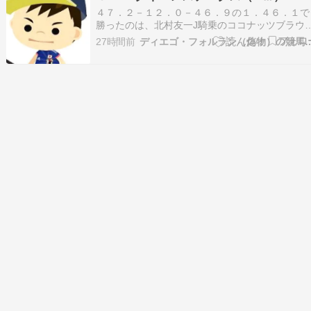
ステークス G3｜芝180…
４７．２－１２．０－４６．９の１．４６．１で
勝ったのは、北村友一J騎乗のココナッツブラウ
でした。 夏競馬なので体調面はなかなか判断付
27時間前
ディエゴ・フォルラン（偽
ませんが、ここは武豊Jのペース配分で人気薄が
位に食い込むチャンスが無かったですね。人気通
りの決着となりました。 ☆ ココナッツブラウン
GⅠ…