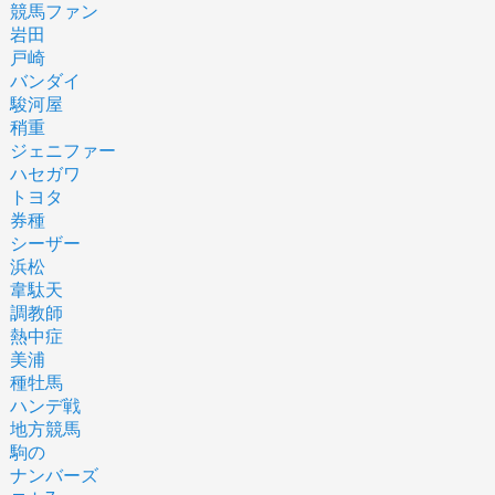
競馬ファン
岩田
戸崎
バンダイ
駿河屋
稍重
ジェニファー
ハセガワ
トヨタ
券種
シーザー
浜松
韋駄天
調教師
熱中症
美浦
種牡馬
ハンデ戦
地方競馬
駒の
ナンバーズ