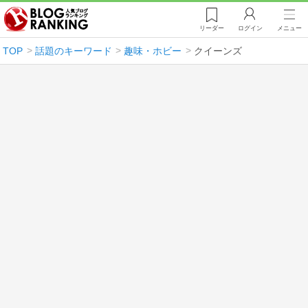
リーダー
ログイン
メニュー
TOP
話題のキーワード
趣味・ホビー
クイーンズ