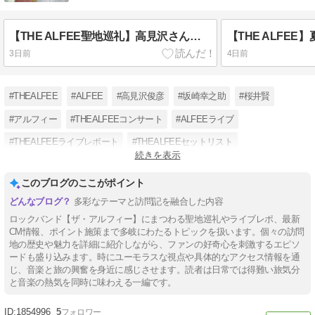
【THE ALFEE聖地巡礼】高見沢さん大刀洗平和記念館で戦争の記憶と広島城
3日前
4日前
#THEALFEE
#ALFEE
#高見沢俊彦
#坂崎幸之助
#桜井賢
#アルフィー
#THEALFEEコンサート
#ALFEEライブ
#THEALFEEライブレポート
#THEALFEEセットリスト
続きを表示
#THEALFEEMC
#THEALFEE夏イベ
このブログのここがポイント
多彩なテーマと訪問記を融合した内容
ロックバンド【ザ・アルフィー】にまつわる聖地巡礼やライブレポ、最新
CM情報、ポイント施策まで多岐にわたるトピックを扱います。個々の訪問
地の歴史や魅力を詳細に紹介しながら、ファンの好奇心を刺激するエピソ
ードも盛り込みます。時にユーモラスな視点や具体的なアクセス情報を通
じ、音楽と旅の興奮を身近に感じさせます。読者は日常では得難い旅気分
と音楽の熱気を同時に味わえる一編です。
1854996
5