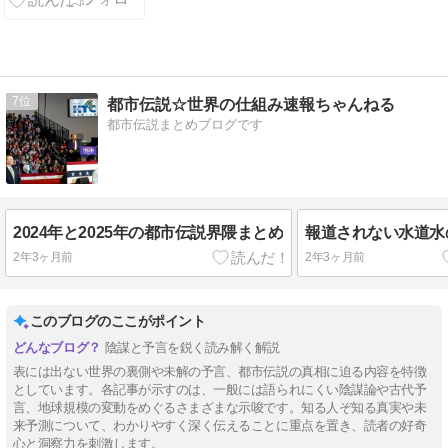
る「それ」の
伝説
7
都市伝説☆世界の仕組み速報ちゃんねる
都市伝説まとめブログです
2024年と2025年の都市伝説界隈まとめ
報道されない水道水
2年3ヶ月前
2年3ヶ月前
このブログのここがポイント
陰謀と予言を鋭く読み解く解説
表には出ない世界の裏側や未解の予言、都市伝説の真相に迫る内容を特徴
としています。各記事が示すのは、一般には語られにくい陰謀論や古代予
言、地球規模の変動をめぐるさまざまな示唆です。知る人ぞ知る真実や未
来予測について、わかりやすく深く伝えることに重点を置き、読者の好奇
心と洞察力を刺激します。