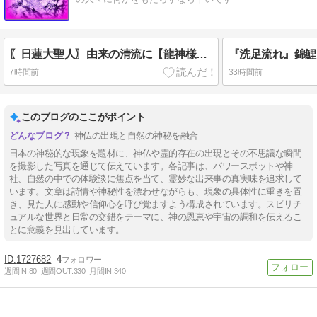
〖日蓮大聖人〗由来の清流に【龍神様】出現
7時間前
33時間前
このブログのここがポイント
神仏の出現と自然の神秘を融合
日本の神秘的な現象を題材に、神仏や霊的存在の出現とその不思議な瞬間
を撮影した写真を通じて伝えています。各記事は、パワースポットや神
社、自然の中での体験談に焦点を当て、霊妙な出来事の真実味を追求して
います。文章は詩情や神秘性を漂わせながらも、現象の具体性に重きを置
き、見た人に感動や信仰心を呼び覚ますよう構成されています。スピリチ
ュアルな世界と日常の交錯をテーマに、神の恩恵や宇宙の調和を伝えるこ
とに意義を見出しています。
1727682
4
週間IN:
80
週間OUT:
330
月間IN:
340