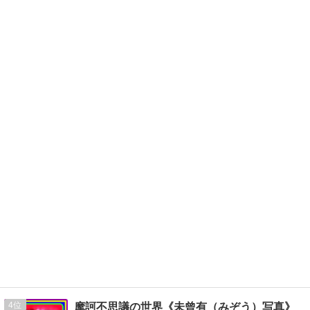
4
摩訶不思議の世界《未曾有（みぞう）写真》