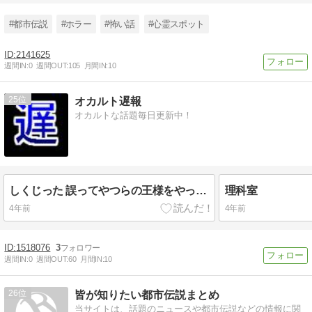
#都市伝説
#ホラー
#怖い話
#心霊スポット
2141625
週間IN:
0
週間OUT:
105
月間IN:
10
25
オカルト遅報
オカルトな話題毎日更新中！
しくじった 誤ってやつらの王様をやっちまった
理科室
4年前
4年前
1518076
3
週間IN:
0
週間OUT:
60
月間IN:
10
26
皆が知りたい都市伝説まとめ
当サイトは、話題のニュースや都市伝説などの情報に関