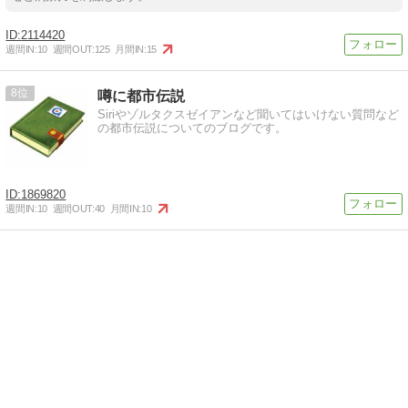
2114420
週間IN:
10
週間OUT:
125
月間IN:
15
8
噂に都市伝説
Siriやゾルタクスゼイアンなど聞いてはいけない質問など
の都市伝説についてのブログです。
1869820
週間IN:
10
週間OUT:
40
月間IN:
10