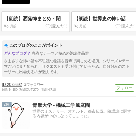
【朗読】洒落怖まとめ・閉
【朗読】世界史の怖い話
8ヶ月前
8ヶ月前
このブログのここがポイント
多彩なテーマと短めの朗読作品群
さまざまな怖い話や不思議な物語を音声で楽しめる場所。シリーズやテー
マごとにまとめられ、リクエストも受け付けているため、自分好みのスト
ーリーに出会えるのが魅力です。
2073692
3
週間IN:
180
週間OUT:
270
月間IN:
710
2
青摩大学 - 機械工学風庭園
世界のミステリー、オカルト、都市伝説、陰謀論に関す
る内容が中心になってしまった。