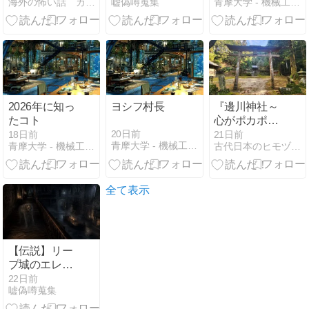
海外の怖い話 カイコワ
嘘偽噂蒐集
青摩大学 - 機械工学風庭園
ック城…一族
いつ蓮如伝説
の悲劇の悲劇
になったのか
になった事件
に迫る！
2026年に知っ
ヨシフ村長
『邊川神社～
たコト
心がポカポカ
する神社～』
20日前
18日前
21日前
青摩大学 - 機械工学風庭園
青摩大学 - 機械工学風庭園
古代日本のヒモヅケ文明
出張の合間の
神社巡り徳島
編
全て表示
【伝説】リー
プ城のエレメ
ンタルとは何
22日前
嘘偽噂蒐集
者か――腐臭
とともに現れ