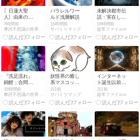
〖日蓮大聖
パラレルワー
未解決都市伝
人〗由来の清
ルド浅層解説
説：実在した
流に【龍神
かもしれない
7時間前
15時間前
19時間前
摩訶不思議の世界（未曾有写真 ）峠の祥龍
サバミリマップ
超常ファイル∞
様】出現
超常現象の真
相
『洗足流れ』
妖怪界の癒し
インターネッ
錦鯉；合間に
系マスコッ
ト誕生以前か
素敵な【精
ト！すねこす
ら存在した未
33時間前
2日前
2日前
摩訶不思議の世界（未曾有写真 ）峠の祥龍
サバミリマップ
超常ファイル∞
霊】出現❣
りの正体を検
来予言
証