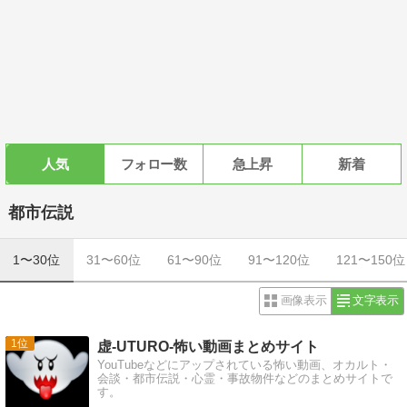
人気
フォロー数
急上昇
新着
都市伝説
1〜30位
31〜60位
61〜90位
91〜120位
121〜150位
画像表示
文字表示
1
虚-UTURO-怖い動画まとめサイト
YouTubeなどにアップされている怖い動画、オカルト・
会談・都市伝説・心霊・事故物件などのまとめサイトで
す。