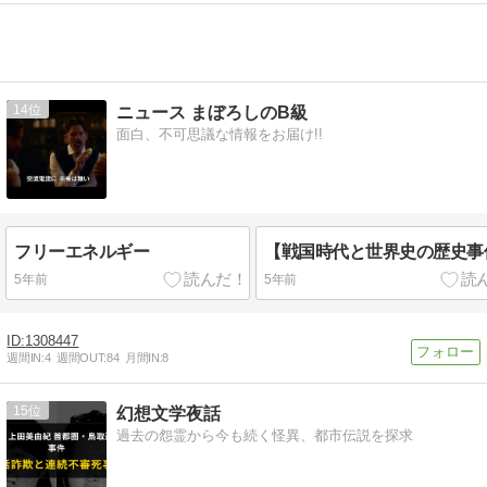
14
ニュース まぼろしのB級
面白、不可思議な情報をお届け!!
フリーエネルギー
【戦国時代と世界史の歴史事
5年前
5年前
1308447
週間IN:
4
週間OUT:
84
月間IN:
8
15
幻想文学夜話
過去の怨霊から今も続く怪異、都市伝説を探求