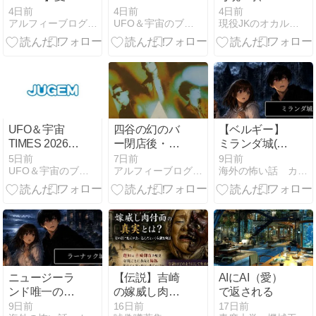
ベ2026グッズ
8月5日
関のドアノブ
4日前
4日前
4日前
アルフィーブログ｜るい・ルイボスティー
UFO＆宇宙のブログ
現役JKのオカルト秘忘録
発表！事前予
を回す「誰
約は今年も激
か」…管理会
戦！？
社が最後まで
隠した団地の
恐怖
UFO＆宇宙
四谷の幻のバ
【ベルギー】
TIMES 2026年
ー閉店後・四
ミランダ城(ノ
8月4日
谷の風に吹か
ワジー城)の正
5日前
7日前
9日前
UFO＆宇宙のブログ
アルフィーブログ｜るい・ルイボスティー
海外の怖い話 カイコワ
れて時間を巻
体とは？世界
き戻す都市伝
一美しい廃城
説
と解体の真相
を徹底調査！
ニュージーラ
【伝説】吉崎
AIにAI（愛）
ンド唯一の城
の嫁威し肉付
で返される
に眠るラーナ
面――鬼面は
9日前
16日前
17日前