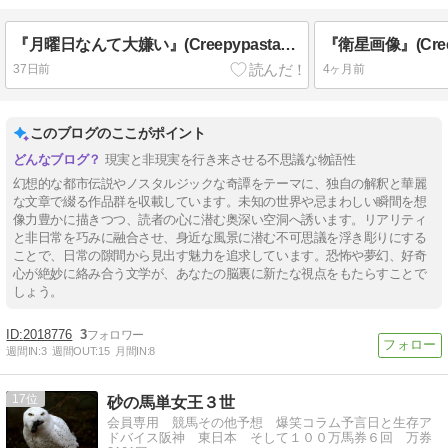
『月曜日なんて大嫌い』(Creepypasta私家訳、原題“I Hate Mondays”)
37日前
4ヶ月前
このブログのここがポイント
現実と非現実を行き来させる不思議な物語性
幻想的な都市伝説やノスタルジックな奇譚をテーマに、独自の解釈と華麗
な文章で綴る作品群を収載しています。未知の世界や忌まわしい瞬間を想
像力豊かに描きつつ、読者の心に潜む奥深い空洞へ誘います。リアリティ
と非日常を巧みに融合させ、身近な風景に潜む不可思議を浮き彫りにする
ことで、日常の隙間から見出す魅力を追求しています。恐怖や夢幻、好奇
心が絶妙に絡み合う文学が、あなたの脳裏に新たな視点をもたらすことで
しょう。
2018776
3
週間IN:
3
週間OUT:
15
月間IN:
8
17
砂の馬単女王３世
会員専用 競馬その他予想 爆笑コラム予言日と生存ア
ドバイス阪神 東日本 そして１００万馬券６回 万券