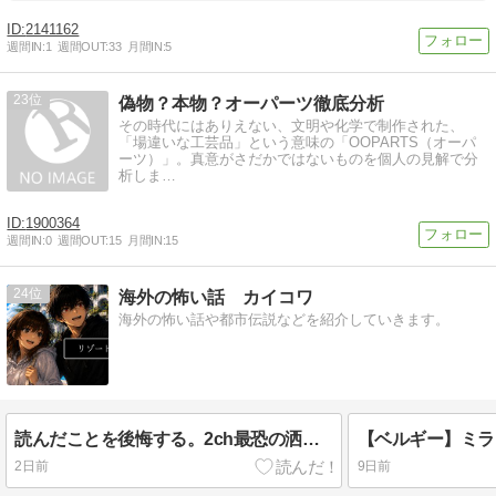
2141162
週間IN:
1
週間OUT:
33
月間IN:
5
23
偽物？本物？オーパーツ徹底分析
その時代にはありえない、文明や化学で制作された、
「場違いな工芸品」という意味の「OOPARTS（オーパ
ーツ）」。真意がさだかではないものを個人の見解で分
析しま…
1900364
週間IN:
0
週間OUT:
15
月間IN:
15
24
海外の怖い話 カイコワ
海外の怖い話や都市伝説などを紹介していきます。
読んだことを後悔する。2ch最恐の洒落怖のリゾートバイトが語り継がれる理由とは！？
2日前
9日前