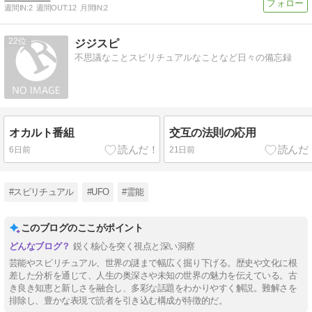
週間IN:
2
週間OUT:
12
月間IN:
2
22
ジジスピ
不思議なことスピリチュアルなことなど日々の備忘録
オカルト番組
交互の法則の応用
6日前
21日前
#スピリチュアル
#UFO
#霊能
このブログのここがポイント
鋭く核心を突く視点と深い洞察
芸能やスピリチュアル、世界の謎まで幅広く掘り下げる。歴史や文化に根
差した分析を通じて、人生の奥深さや未知の世界の魅力を伝えている。古
き良き知恵と新しさを融合し、多彩な話題をわかりやすく解説。難解さを
排除し、豊かな表現で読者を引き込む構成が特徴的だ。