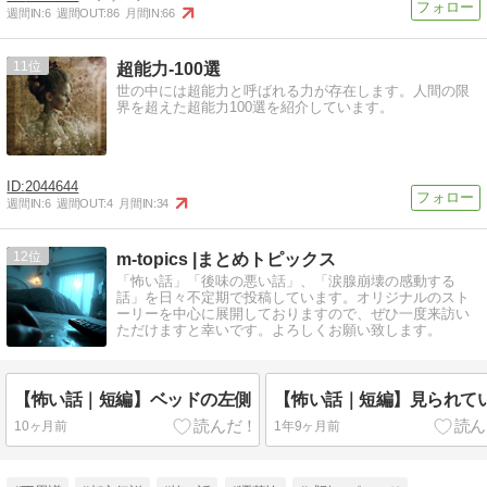
週間IN:
6
週間OUT:
86
月間IN:
66
11
超能力-100選
世の中には超能力と呼ばれる力が存在します。人間の限
界を超えた超能力100選を紹介しています。
2044644
週間IN:
6
週間OUT:
4
月間IN:
34
12
m-topics |まとめトピックス
「怖い話」「後味の悪い話」、「涙腺崩壊の感動する
話」を日々不定期で投稿しています。オリジナルのスト
ーリーを中心に展開しておりますので、ぜひ一度来訪い
ただけますと幸いです。よろしくお願い致します。
【怖い話｜短編】ベッドの左側
【怖い話｜短編】見られて
10ヶ月前
1年9ヶ月前