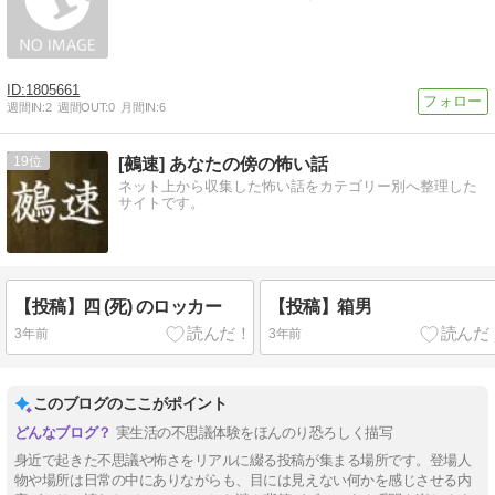
1805661
週間IN:
2
週間OUT:
0
月間IN:
6
19
[鵺速] あなたの傍の怖い話
ネット上から収集した怖い話をカテゴリー別へ整理した
サイトです。
【投稿】四 (死) のロッカー
【投稿】箱男
3年前
3年前
このブログのここがポイント
実生活の不思議体験をほんのり恐ろしく描写
身近で起きた不思議や怖さをリアルに綴る投稿が集まる場所です。登場人
物や場所は日常の中にありながらも、目には見えない何かを感じさせる内