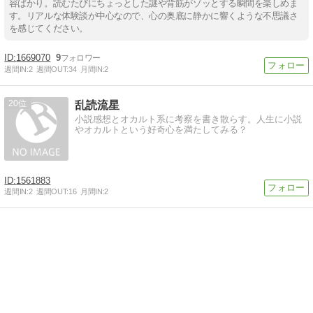
容ばかり。読むたびにちょっとした謎や背筋がゾッとする瞬間を楽しめま
す。リアルな体験談が中心なので、心の奥底に静かに響くような不思議さ
を感じてください。
1669070
9
週間IN:
2
週間OUT:
34
月間IN:
2
20
乱読流星
小説感想とオカルト系に考察を書き散らす。人生に小説
やオカルトという好奇心を満たしてみる？
1561883
週間IN:
2
週間OUT:
16
月間IN:
2