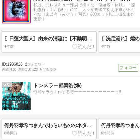
私は、元レスキュー隊員で様々な「修羅場・体験」「巡
礼修行；山岳修行」にて、人々が肉眼で捉える事が不可
能な《未曾有（みぞう）写真》800カット以上.撮影未だ
更新中
〖日蓮大聖人〗由来の清流に【不動明王様】出現❢❢
〖洗足流れ〗煌め
4年前
4年前
1906828
2
週間IN:
80
週間OUT:
220
月間IN:
340
5
トンスラー都築浩(爆)
恨島ヤラセ工作するぞーーーーーーーーーーっ!!
何丹羽孝希つまんでわらいもののネタにして侮辱してやがるオラ!!!!!!!!!!ネタはつまんでサボりまくりのネットに敗北必死丸出し丹羽孝希侮辱のヤラセ仕込みのぶっ込み低脳無能糞尿キムチ食い前頭葉欠落丸出し乞食シラミだな桜井慎一ジジカス!!!!!!!!!!#先立たない男インポ短小イチモツちぢみまくり桜井慎一インポス!!!!!!!!!とっとと死ねオラ!!!!!!!!
6時間前
6時間前