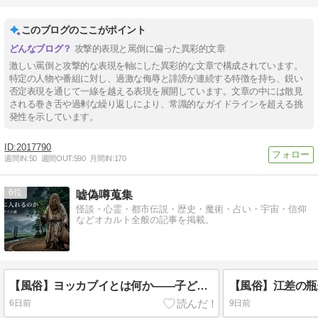
このブログのここがポイント
攻撃的表現と罵倒に偏った異彩的文章
激しい罵倒と攻撃的な表現を軸にした異彩的な文章で構成されています。
特定の人物や番組に対し、過激な侮辱と誹謗が連続する特徴を持ち、鋭い
否定表現を通じて一線を越える表現を展開しています。文章の中には散見
される巻き舌や過剰な繰り返しにより、常識的なガイドラインを超える挑
発性を示しています。
2017790
週間IN:
50
週間OUT:
590
月間IN:
170
6
嘘偽噂蒐集
怪談・心霊・都市伝説・歴史・魔術・占い・宇宙・信仰
などオカルト全般の記事を掲載。
【風俗】ヨッカブイとは何か――子どもをカマスへ入れる水神祭と高橋十八度踊り【鹿児島県】
6日前
9日前