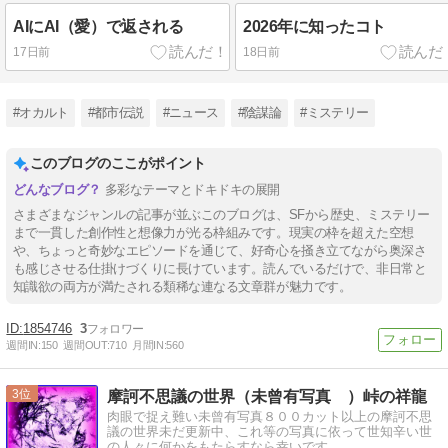
AIにAI（愛）で返される
2026年に知ったコト
17日前
18日前
#オカルト
#都市伝説
#ニュース
#陰謀論
#ミステリー
このブログのここがポイント
多彩なテーマとドキドキの展開
さまざまなジャンルの記事が並ぶこのブログは、SFから歴史、ミステリー
まで一貫した創作性と想像力が光る枠組みです。現実の枠を超えた空想
や、ちょっと奇妙なエピソードを通じて、好奇心を掻き立てながら奥深さ
も感じさせる仕掛けづくりに長けています。読んでいるだけで、非日常と
知識欲の両方が満たされる類稀な連なる文章群が魅力です。
1854746
3
週間IN:
150
週間OUT:
710
月間IN:
560
3
摩訶不思議の世界（未曾有写真 ）峠の祥龍
肉眼で捉え難い未曾有写真８００カット以上の摩訶不思
議の世界未だ更新中、これ等の写真に依って世知辛い世
の人々に何かをもたらすなら幸いです