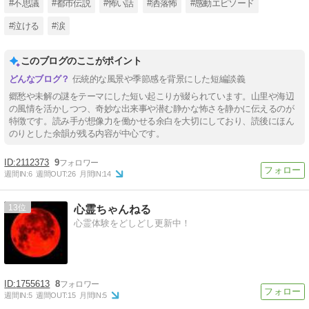
#不思議
#都市伝説
#怖い話
#洒落怖
#感動エピソード
#泣ける
#涙
このブログのここがポイント
伝統的な風景や季節感を背景にした短編談義
郷愁や未解の謎をテーマにした短い起こりが綴られています。山里や海辺
の風情を活かしつつ、奇妙な出来事や潜む静かな怖さを静かに伝えるのが
特徴です。読み手が想像力を働かせる余白を大切にしており、読後にほん
のりとした余韻が残る内容が中心です。
2112373
9
週間IN:
6
週間OUT:
26
月間IN:
14
13
心霊ちゃんねる
心霊体験をどしどし更新中！
1755613
8
週間IN:
5
週間OUT:
15
月間IN:
5