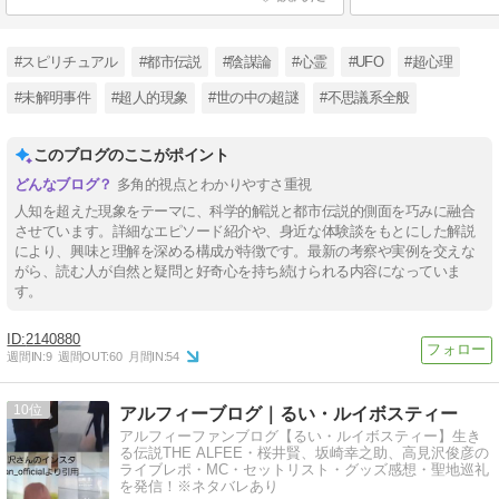
#スピリチュアル
#都市伝説
#陰謀論
#心霊
#UFO
#超心理
#未解明事件
#超人的現象
#世の中の超謎
#不思議系全般
このブログのここがポイント
多角的視点とわかりやすさ重視
人知を超えた現象をテーマに、科学的解説と都市伝説的側面を巧みに融合
させています。詳細なエピソード紹介や、身近な体験談をもとにした解説
により、興味と理解を深める構成が特徴です。最新の考察や実例を交えな
がら、読む人が自然と疑問と好奇心を持ち続けられる内容になっていま
【Tips】気になるブログをフォロー。

す。
登録不要。更新を逃さずキャッチ！
閉じる
2140880
週間IN:
9
週間OUT:
60
月間IN:
54
10
アルフィーブログ｜るい・ルイボスティー
アルフィーファンブログ【るい・ルイボスティー】生き
る伝説THE ALFEE・桜井賢、坂崎幸之助、高見沢俊彦の
ライブレポ・MC・セットリスト・グッズ感想・聖地巡礼
を発信！※ネタバレあり