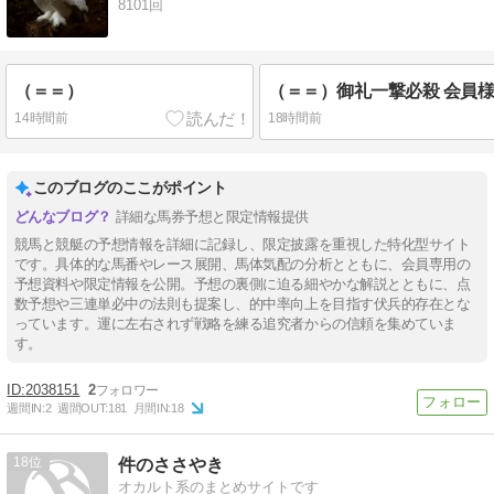
8101回
（＝＝）
14時間前
18時間前
このブログのここがポイント
詳細な馬券予想と限定情報提供
競馬と競艇の予想情報を詳細に記録し、限定披露を重視した特化型サイト
です。具体的な馬番やレース展開、馬体気配の分析とともに、会員専用の
予想資料や限定情報を公開。予想の裏側に迫る細やかな解説とともに、点
数予想や三連単必中の法則も提案し、的中率向上を目指す伏兵的存在とな
っています。運に左右されず戦略を練る追究者からの信頼を集めていま
す。
2038151
2
週間IN:
2
週間OUT:
181
月間IN:
18
18
件のささやき
オカルト系のまとめサイトです