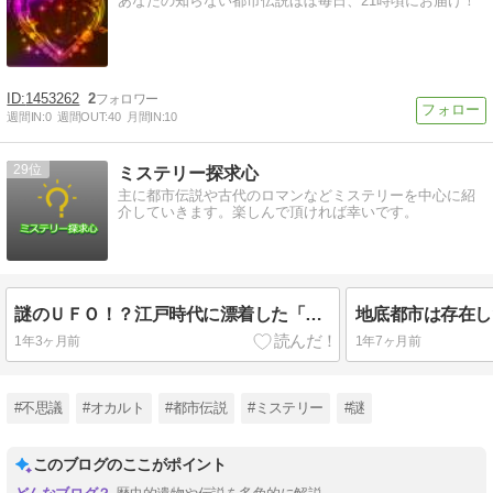
あなたの知らない都市伝説ほぼ毎日、21時頃にお届け！
1453262
2
週間IN:
0
週間OUT:
40
月間IN:
10
29
ミステリー探求心
主に都市伝説や古代のロマンなどミステリーを中心に紹
介していきます。楽しんで頂ければ幸いです。
謎のＵＦＯ！？江戸時代に漂着した「うつろ舟」伝説の真実を追え！
1年3ヶ月前
1年7ヶ月前
#不思議
#オカルト
#都市伝説
#ミステリー
#謎
このブログのここがポイント