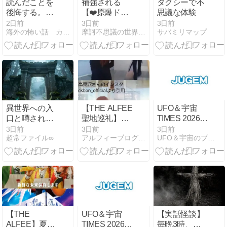
読んだことを
補強される
タクシーで不
後悔する。
【❤️原爆ドー
思議な体験
2ch最恐の洒
ム】光景
2日前
3日前
3日前
海外の怖い話 カイコワ
摩訶不思議の世界（未曾有写真 ）峠の祥龍
サバミリマップ
落怖のリゾー
トバイトが語
り継がれる理
由とは！？
異世界への入
【THE ALFEE
UFO＆宇宙
口と噂される
聖地巡礼】高
TIMES 2026年
場所の秘密
見沢さん大刀
8月6日
3日前
3日前
3日前
超常ファイル∞
アルフィーブログ｜るい・ルイボスティー
UFO＆宇宙のブログ
洗平和記念館
で戦争の記憶
と広島城
【THE
UFO＆宇宙
【実話怪談】
ALFEE】夏イ
TIMES 2026年
毎晩3時、玄