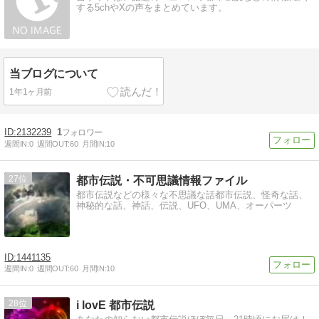
する5chやXの声をまとめています。
当ブログについて
1年1ヶ月前
2132239
1
週間IN:
0
週間OUT:
60
月間IN:
10
27
都市伝説・不可思議情報ファイル
都市伝説などの様々な不思議な話都市伝説、怪奇な話、
神秘的な話、神話、伝説、UFO、UMA、オーパーツ
1441135
週間IN:
0
週間OUT:
60
月間IN:
10
28
i lovE 都市伝説