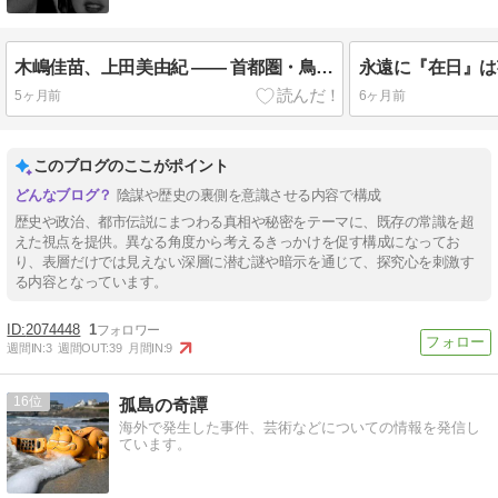
木嶋佳苗、上田美由紀 ―― 首都圏・鳥取連続不審死事件 婚活詐欺と連続不審死事件
5ヶ月前
6ヶ月前
このブログのここがポイント
陰謀や歴史の裏側を意識させる内容で構成
歴史や政治、都市伝説にまつわる真相や秘密をテーマに、既存の常識を超
えた視点を提供。異なる角度から考えるきっかけを促す構成になってお
り、表層だけでは見えない深層に潜む謎や暗示を通じて、探究心を刺激す
る内容となっています。
2074448
1
週間IN:
3
週間OUT:
39
月間IN:
9
16
孤島の奇譚
海外で発生した事件、芸術などについての情報を発信し
ています。