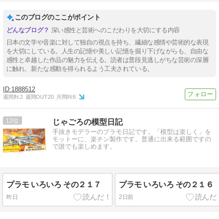
このブログのここがポイント
深い感性と芸術へのこだわりを大切にする内容
日本の文学や音楽に対して独自の視点を持ち、繊細な感情や芸術的な表現
を大切にしている。人生の記憶や美しい記憶を掘り下げながらも、自由な
感性と卓越した作品の魅力を伝える。読者は普段見逃しがちな芸術の深層
に触れ、新たな感動を得られるよう工夫されている。
1888512
週間IN:
2
週間OUT:
20
月間IN:
6
12
じゃごろの模型日記
手抜きモデラーのプラモ日記です。「模型は楽しく」を
モットーに、楽チン製作です。普通に出来る範囲ですの
で誰でも楽しめます。
プラモ いろいろ その２１７
プラモ いろいろ その２１６
昨日
2日前