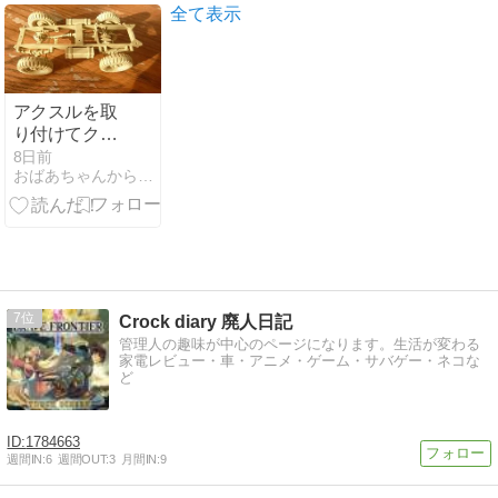
全て表示
アクスルを取
り付けてクォ
ード・ガント
8日前
おばあちゃんからの贈り物−４９歳で復活したプラモ魂
ラクターが車
らしく！
7
Crock diary 廃人日記
管理人の趣味が中心のページになります。生活が変わる
家電レビュー・車・アニメ・ゲーム・サバゲー・ネコな
ど
1784663
週間IN:
6
週間OUT:
3
月間IN:
9