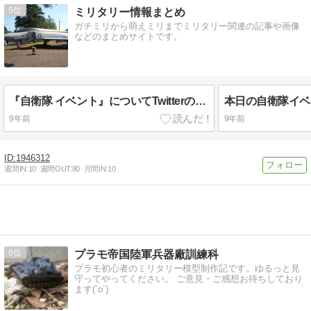
5
ミリタリー情報まとめ
ガチミリから萌えミリまでミリタリー関連の記事や画像
などのまとめサイトです。
『自衛隊 イベント』についてTwitterの反応
本日の自衛隊イベ
9年前
9年前
1946312
週間IN:
10
週間OUT:
80
月間IN:
10
6
プラモ帝国陸軍兵器廠訓練科
プラモ初心者のミリタリー模型制作記です。ゆるっと見
守ってやってください。 ご意見・ご感想お待ちしており
ます(`o´)