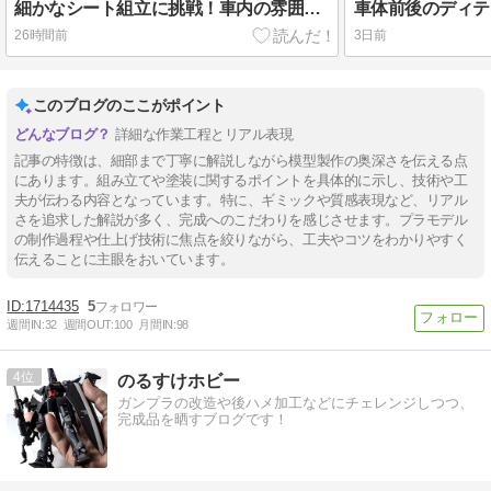
細かなシート組立に挑戦！車内の雰囲気が見えてきました
26時間前
3日前
このブログのここがポイント
詳細な作業工程とリアル表現
記事の特徴は、細部まで丁寧に解説しながら模型製作の奥深さを伝える点
にあります。組み立てや塗装に関するポイントを具体的に示し、技術や工
夫が伝わる内容となっています。特に、ギミックや質感表現など、リアル
さを追求した解説が多く、完成へのこだわりを感じさせます。プラモデル
の制作過程や仕上げ技術に焦点を絞りながら、工夫やコツをわかりやすく
伝えることに主眼をおいています。
1714435
5
週間IN:
32
週間OUT:
100
月間IN:
98
4
のるすけホビー
ガンプラの改造や後ハメ加工などにチェレンジしつつ、
完成品を晒すブログです！