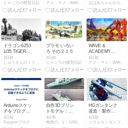
じゃごろの模型日記
アメ・マメ・BAR 本店
おばあちゃんからの贈り物−４９歳で復活したプラモ魂
フロッガー ■
バンパー＆ウ
完全可変タイ
インチローラ
プ■
ー取付
ドラゴン6253
プラモ いろい
WAVE &
1/35 TIGER1
ろ その２１５
ACADEMY
最後期型後期
1/72 ガリアン
3日前
3日前
4日前
しゅうさんのミリタリー雑談ブログ
じゃごろの模型日記
アメ・マメ・BAR 本店
（Final Late）
重装改
（5）
Arduinoスケッ
自作3Dプリン
HGガンタンク
チをブログに
トモデル：音
改造・製作記
記載できるよ
響測定艦・第
④｜ディテー
4日前
4日前
4日前
Ganponブログ
相州の、1：1250スケール艦船模型ブログ
ツクルカ｜ガンプラ・プラモデル製作ブログ
うに変換
一水上訓練支
ルアップとス