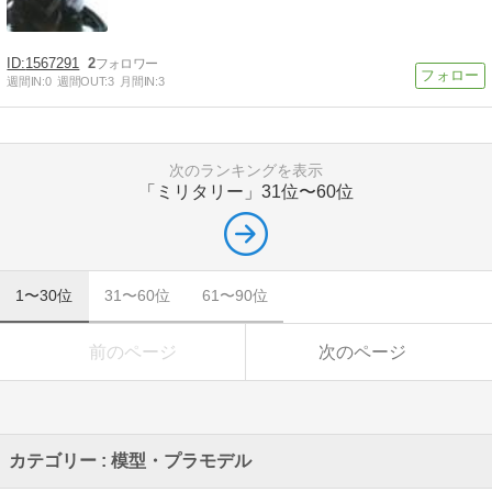
1567291
2
週間IN:
0
週間OUT:
3
月間IN:
3
次のランキングを表示
「ミリタリー」
31位〜60位
1〜30位
31〜60位
61〜90位
前のページ
次のページ
カテゴリー : 模型・プラモデル