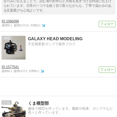
を巧みに伝えることで、読む者の好奇心と共感を惹きつける内容に仕上げ
られています。日常の一コマを鋭く切り取りながらも、丁寧で温かみのあ
る言葉選びも心地よいです。
1066099
週間IN:
1
週間OUT:
16
月間IN:
2
16
GALAXY HEAD MODELING
不定期更新ガンプラ製作ブログ
1577541
週間IN:
1
週間OUT:
3
月間IN:
2
17
くま模型部
趣味で模型を作っています。艦船や戦車、ガンプラなど
色々と作っています。