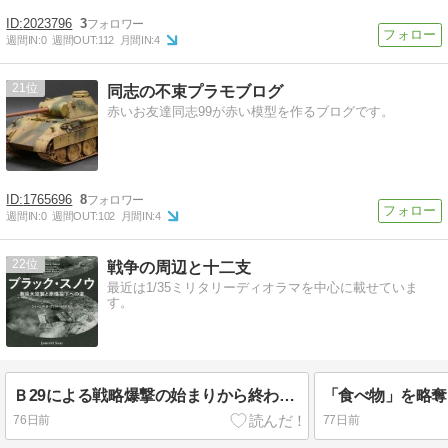
2023796
3
週間IN:
0
週間OUT:
112
月間IN:
4
21
同志の不束プラモブログ
赤いお友達同志99が赤い模型を作るブログです。
1765696
8
週間IN:
0
週間OUT:
102
月間IN:
4
22
戦争の周辺と十二支
最近は1/35ミリタリーディオラマを中心に載せていま
す。
Ｂ29による戦略爆撃の始まりから終わりまで
76日前
77日前