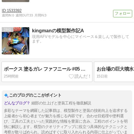
1533392
週間IN:
0
週間OUT:
33
月間IN:
3
28
kingmanの模型製作記A
現用AFVモデルを中心にマイペース＆楽しんで製作して
ます。
ボークス 塗るガレ ファフニール #05 宝石、宝剣、瞳等の塗装と仕上げ
25時間前
15日前
このブログのここがポイント
細部の仕上げと塗装工程を徹底解説
多彩なテーマを網羅した記事群は、模型製作と塗装の技術向上を追求する
上級者から初心者までが魅力を感じる内容です。合わせ目処理や塗料選
び、工具の工夫といった実践的な情報を豊富に含み、工程のポイントを明
快に解説します。模型のクオリティアップに役立つ具体的なテクニックと
考察が散りばめられ、読めばすぐに取り入れられる内容に仕上がっていま