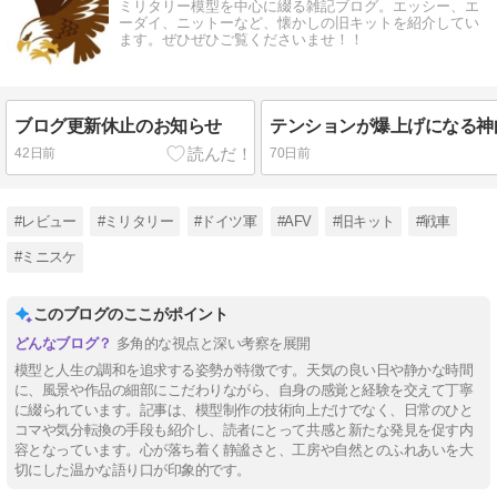
ミリタリー模型を中心に綴る雑記ブログ。エッシー、エ
ーダイ、ニットーなど、懐かしの旧キットを紹介してい
ます。ぜひぜひご覧くださいませ！！
ブログ更新休止のお知らせ
42日前
70日前
#レビュー
#ミリタリー
#ドイツ軍
#AFV
#旧キット
#戦車
#ミニスケ
このブログのここがポイント
多角的な視点と深い考察を展開
模型と人生の調和を追求する姿勢が特徴です。天気の良い日や静かな時間
に、風景や作品の細部にこだわりながら、自身の感覚と経験を交えて丁寧
に綴られています。記事は、模型制作の技術向上だけでなく、日常のひと
コマや気分転換の手段も紹介し、読者にとって共感と新たな発見を促す内
容となっています。心が落ち着く静謐さと、工房や自然とのふれあいを大
切にした温かな語り口が印象的です。