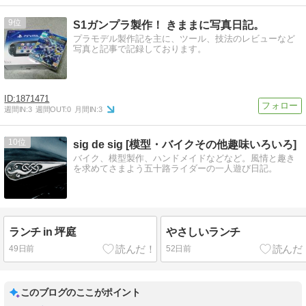
9
S1ガンプラ製作！ きままに写真日記。
プラモデル製作記を主に、ツール、技法のレビューなど
写真と記事で記録しております。
1871471
週間IN:
3
週間OUT:
0
月間IN:
3
10
sig de sig [模型・バイクその他趣味いろいろ]
バイク、模型製作、ハンドメイドなどなど。風情と趣き
を求めてさまよう五十路ライダーの一人遊び日記。
ランチ in 坪庭
やさしいランチ
49日前
52日前
このブログのここがポイント