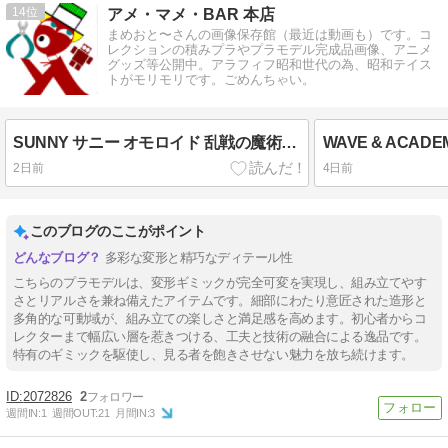
14
アメ・マメ・BAR 本店
まめおと〜さんの画像保存館（最近は動画も）です。コ
レクションの積みプラやプラモデル完成品画像、アニメ
グッズ等公開中。アラフィフ昭和世代の為、昭和テイス
トがモリモリです。ごめんちゃい。
SUNNY サニー オモロイド 乱戦の魔術師 フロッガー ■完全可変タイプ■
WAVE & ACAD
2日前
4日前
このブログのここがポイント
多彩な変形と精巧なディテール性
こちらのプラモデルは、変形ギミックが完全可変を実現し、組み立てやす
さとリアルさを兼ね備えたアイテムです。細部にわたり意匠された造形と
多角的な可動域が、組み立ての楽しさと満足感を高めます。初心者からコ
レクターまで幅広い層を惹きつける、工夫と技術の融合による逸品です。
特有のギミックを駆使し、見る者を飽きさせない魅力を放ち続けます。
2072826
2
週間IN:
1
週間OUT:
21
月間IN:
3