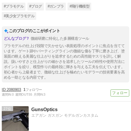
#プラモデル
#ブログ
#ガンプラ
#飛行機模型
#美少女プラモデル
このブログのここがポイント
微細研磨に特化した多層構造ツール
プラモデルの仕上げ段階で欠かせない表面処理のポイントに焦点を当てて
います。ゲート跡やパーティングラインの微細な傷を丁寧に磨き上げ、塗
装面の映える美麗な仕上がりを追求するための高性能ヤスリを詳しく解
説。扱いやすさと仕上がりの確かさを追求したツールの特性や使用方法に
ポイントを絞り、模型作りの最終段に輝きを与える工夫を伝えています。
初心者から上級者まで、微細な仕上げを極めたいモデラーの技術要素を高
める一助となる内容です。
2080903
1
週間IN:
0
週間OUT:
55
月間IN:
3
27
GunsOptics
エアガン ガスガン モデルガンカスタム