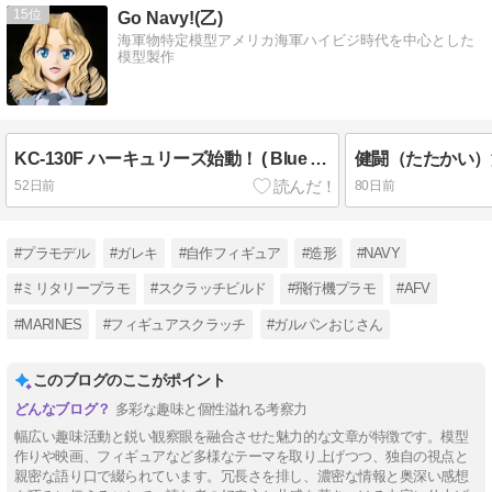
15
Go Navy!(乙)
海軍物特定模型アメリカ海軍ハイビジ時代を中心とした
模型製作
KC-130F ハーキュリーズ始動！ ( Blue Angels ver. イタレリ 1/72 その1)
52日前
80日前
#プラモデル
#ガレキ
#自作フィギュア
#造形
#NAVY
#ミリタリープラモ
#スクラッチビルド
#飛行機プラモ
#AFV
#MARINES
#フィギュアスクラッチ
#ガルパンおじさん
このブログのここがポイント
多彩な趣味と個性溢れる考察力
幅広い趣味活動と鋭い観察眼を融合させた魅力的な文章が特徴です。模型
作りや映画、フィギュアなど多様なテーマを取り上げつつ、独自の視点と
親密な語り口で綴られています。冗長さを排し、濃密な情報と奥深い感想