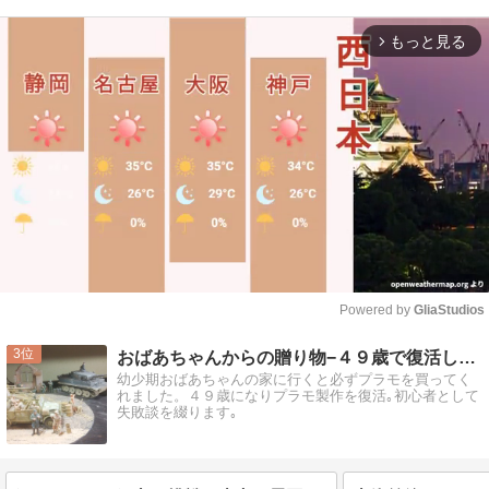
もっと見る
arrow_forward_ios
Powered by 
GliaStudios
Mute
3
おばあちゃんからの贈り物−４９歳で復活したプラモ魂
幼少期おばあちゃんの家に行くと必ずプラモを買ってく
れました。４９歳になりプラモ製作を復活｡初心者として
失敗談を綴ります｡