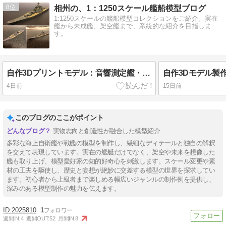
8
相州の、1：1250スケール艦船模型ブログ
1:1250スケールの艦船模型コレクションをご紹介。実在
艦から未成艦、架空艦まで、系統的な紹介を目指しま
す。
自作3Dプリントモデル：音響測定艦・第一水上訓練支援隊を構成する訓練支援艦・多用途支援艦の製作
4日前
15日前
このブログのここがポイント
実物志向と創造性が融合した模型紹介
多彩な海上自衛艦や戦艦の模型を制作し、繊細なディテールと独自の解釈
を交えて表現しています。実在の艦艇だけでなく、架空や未来を想像した
艦も取り上げ、模型愛好家の知的好奇心を刺激します。スケール変更や素
材の工夫を駆使し、歴史と妄想が絶妙に交差する模型の世界を探求してい
ます。初心者から上級者まで楽しめる幅広いジャンルの制作例を提供し、
深みのある模型制作の魅力を伝えます。
2025810
1
週間IN:
4
週間OUT:
52
月間IN:
8