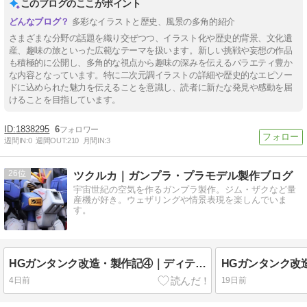
このブログのここがポイント
多彩なイラストと歴史、風景の多角的紹介
さまざまな分野の話題を織り交ぜつつ、イラスト化や歴史的背景、文化遺
産、趣味の旅といった広範なテーマを扱います。新しい挑戦や妄想の作品
も積極的に公開し、多角的な視点から趣味の深みを伝えるバラエティ豊か
な内容となっています。特に二次元調イラストの詳細や歴史的なエピソー
ドに込められた魅力を伝えることを意識し、読者に新たな発見や感動を届
けることを目指しています。
1838295
6
週間IN:
0
週間OUT:
210
月間IN:
3
26
ツクルカ｜ガンプラ・プラモデル製作ブログ
宇宙世紀の空気を作るガンプラ製作。ジム・ザクなど量
産機が好き。ウェザリングや情景表現を楽しんでいま
す。
HGガンタンク改造・製作記④｜ディテールアップとスジボリ加工
4日前
19日前