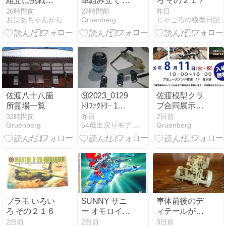
組立に挑戦！
車組み立て 車
ろ その２１７
車内の雰囲気
体上部をちょ
26時間前
27時間前
昨日
おばあちゃんからの贈り物−４９歳で復活したプラモ魂
Gruenberg
じゃごろの模型日記
が見えてきま
っと作る 他
した
佐渡八十八箇
⑨2023_0129
佐渡模型クラ
所霊場一覧
ﾄﾘﾌｧｸﾄﾘｰ 1／1
ブ合同展示会
ﾄﾞｲﾂ iiiiv号戦
のお知らせ
32時間前
昨日
2日前
Gruenberg
54歳出戻りモデラー奮戦記
Gruenberg
車 40cm履帯
(中期型) おま
けハンマー 木
柄塗装
プラモ いろい
SUNNY サニ
車体前後のデ
ろ その２１６
ー オモロイド
ィテールが完
乱戦の魔術師
成！フロント
2日前
2日前
3日前