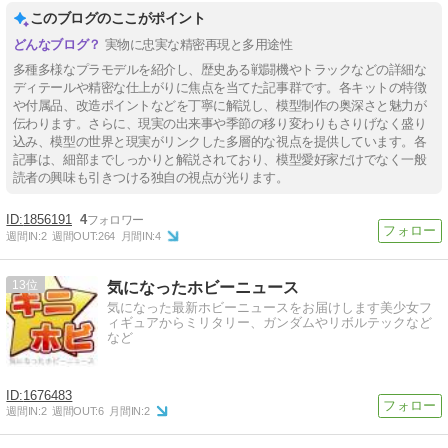
このブログのここがポイント
実物に忠実な精密再現と多用途性
多種多様なプラモデルを紹介し、歴史ある戦闘機やトラックなどの詳細な
ディテールや精密な仕上がりに焦点を当てた記事群です。各キットの特徴
や付属品、改造ポイントなどを丁寧に解説し、模型制作の奥深さと魅力が
伝わります。さらに、現実の出来事や季節の移り変わりもさりげなく盛り
込み、模型の世界と現実がリンクした多層的な視点を提供しています。各
記事は、細部までしっかりと解説されており、模型愛好家だけでなく一般
読者の興味も引きつける独自の視点が光ります。
1856191
4
週間IN:
2
週間OUT:
264
月間IN:
4
13
気になったホビーニュース
気になった最新ホビーニュースをお届けします美少女フ
ィギュアからミリタリー、ガンダムやリボルテックなど
など
1676483
週間IN:
2
週間OUT:
6
月間IN:
2