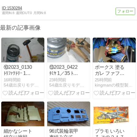
1530284
週間IN:
8
週間OUT:
0
月間IN:
8
最新の記事画像
⑩2023_0130
⑬2023_0422
ボークス 塗る
ﾄﾘﾌｧｸﾄﾘｰ 1／1
ﾀﾐﾔ 1／35 ﾄﾞｲﾂ
ガレ ファフニ
ﾄﾞｲﾂ iiiiv号戦
対戦車自走砲ﾏ
ール #05 宝
16時間前
23時間前
25時間前
54歳出戻りモデラー奮戦記
54歳出戻りモデラー奮戦記
kingmanの模型製作記A
車 40cm履帯
ｰﾀﾞｰIII (Pak36)
石、宝剣、瞳
(中期型) おま
野戦整備ｾｯﾄ
等の塗装と仕
けハンマー 塗
車長・装填手
上げ
膜剥がし
塗装-2
細かなシート
96式装輪装甲
プラモ いろい