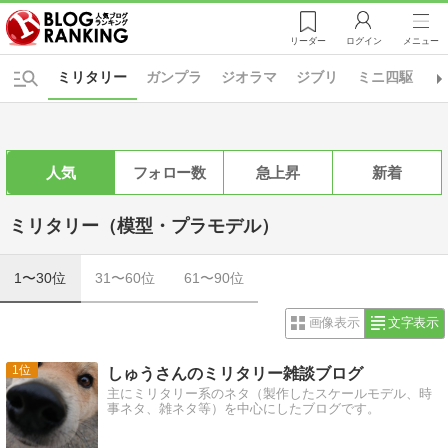
リーダー
ログイン
メニュー
ミリタリー
ガンプラ
ジオラマ
ジブリ
ミニ四駆
自
人気
フォロー数
急上昇
新着
ミリタリー（模型・プラモデル）
1〜30位
31〜60位
61〜90位
画像表示
文字表示
1
しゅうさんのミリタリー雑談ブログ
主にミリタリー系のネタ（製作したスケールモデル、時
事ネタ、雑ネタ等）を中心にしたブログです。