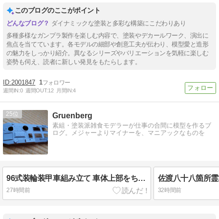
このブログのここがポイント
ダイナミックな塗装と多彩な構築にこだわりあり
多種多様なガンプラ製作を楽しむ内容で、塗装やデカールワーク、演出に
焦点を当てています。各モデルの細部や創意工夫が伝わり、模型愛と造形
の魅力をしっかり紹介。異なるシリーズやバリエーションを気軽に楽しむ
姿勢も伺え、読者に新しい発見をもたらします。
2001847
1
週間IN:
0
週間OUT:
12
月間IN:
4
25
Gruenberg
素組・塗装派雑食モデラーが仕事の合間に模型を作るブ
ログ。メジャーよりマイナーを、マニアックなものを
96式装輪装甲車組み立て 車体上部をちょっと作る 他
佐渡八十八箇所霊
27時間前
32時間前