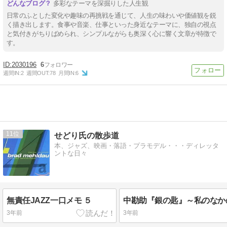
多彩なテーマを深掘りした人生観
日常のふとした変化や趣味の再挑戦を通じて、人生の味わいや価値観を鋭
く描き出します。食事や音楽、仕事といった身近なテーマに、独自の視点
と気付きがちりばめられ、シンプルながらも奥深く心に響く文章が特徴で
す。
2030196
6
週間IN:
2
週間OUT:
78
月間IN:
6
11
せどり氏の散歩道
本、ジャズ、映画・落語・プラモデル・・・ディレッタ
ントな日々
無責任JAZZ一口メモ ５
3年前
3年前