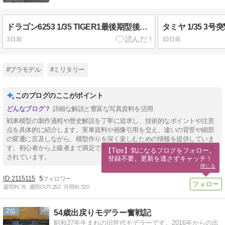
ドラゴン6253 1/35 TIGER1最後期型後期（Final Late）（5）
3日前
10日前
#プラモデル
#ミリタリー
このブログのここがポイント
詳細な解説と豊富な写真資料を活用
戦車模型の製作過程や歴史解説を丁寧に追求し、技術的なポイントや注意
点を具体的に紹介します。実車資料や画像引用を交え、違いの背景や細部
の変遷に言及しながら、模型作りを深く楽しむための情報を提供していま
す。初心者から上級者まで満足できる、じっくりと読み込める内容で構成
【Tips】気になるブログをフォロー。

されています。
登録不要。更新を逃さずキャッチ！
閉じる
2115115
5
週間IN:
76
週間OUT:
252
月間IN:
320
2
54歳出戻りモデラー奮戦記
昭和37年生まれの旧世代モデラーです。2016年からの出