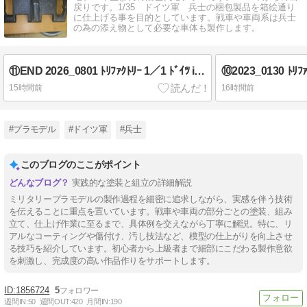
戻りです。1/35 ドイツ軍 兵士の梱包製品を箱絵通り
に仕上げる事を目的としています。戦車や車両系は兵士
の為の添え物として必要な車体も製作します。
⑪END 2026_0801 ﾄﾘﾌｧｸﾄﾘｰ 1／1 ﾄﾞｲﾂ iiiiv号戦車 40cm履帯(中期型) 完成写真
15時間前
16時間前
#プラモデル
#ドイツ軍
#兵士
このブログのここがポイント
実践的な塗装と組立の詳細解説
ミリタリープラモデルの製作過程を細密に追求しながら、実感を伴う技術
を伝えることに重点を置いています。戦車や車両の部分ごとの塗装、組み
立て、仕上げ作業に至るまで、具体例を交えながら丁寧に解説。特に、リ
アルなコーティングや傷付け、汚し技法など、模型の仕上がりを向上させ
る技巧を紹介しています。初心者から上級者まで細部にこだわる製作意欲
を刺激し、完成度の高い作品作りをサポートします。
1856724
5
週間IN:
50
週間OUT:
420
月間IN:
190