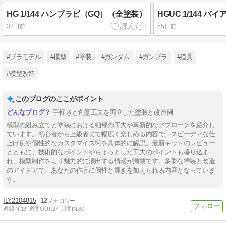
HG 1/144 ハンブラビ（GQ）（全塗装）
HGUC 1/144 
32日前
55日前
#プラモデル
#模型
#塗装
#ガンダム
#ガンプラ
#道具
#模型改造
このブログのここがポイント
手軽さと創意工夫を両立した塗装と改造例
模型の組み立てと塗装における細部の工夫や革新的なアプローチを紹介し
ています。初心者から上級者まで幅広く楽しめる内容で、スピーディな仕
上げ例や個性的なカスタマイズ術を具体的に解説。最新キットのレビュー
とともに、技術的なポイントやちょっとした工夫のポイントも盛り込ま
れ、模型制作をより魅力的に演出する情報が満載です。多彩な塗装と改造
のアイデアで、あなたの作品に個性と輝きを加えられる内容となっていま
す。
2104815
12
週間IN:
13
週間OUT:
27
月間IN:
60