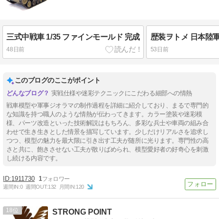
三式中戦車 1/35 ファインモールド 完成
48日前
53日前
このブログのここがポイント
実戦仕様や迷彩テクニックにこだわる細部への情熱
戦車模型や軍事ジオラマの制作過程を詳細に紹介しており、まるで専門的
な知識を持つ職人のような情熱が伝わってきます。カラー塗装や迷彩模
様、パーツ改造といった技術解説はもちろん、多彩な兵士や車両の組み合
わせで生き生きとした情景を描写しています。少しだけリアルさを追求し
つつ、模型の魅力を最大限に引き出す工夫が随所に光ります。専門性の高
さと共に、飽きさせない工夫が散りばめられ、模型愛好者の好奇心を刺激
し続ける内容です。
1911730
1
週間IN:
0
週間OUT:
132
月間IN:
120
18
STRONG POINT