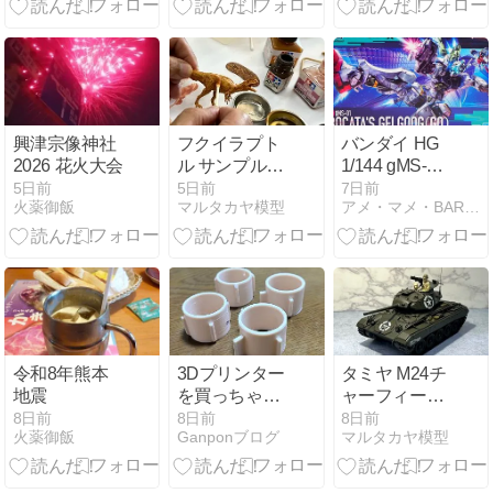
援隊を構成す
ジボリ加工
る訓練支援
艦・多用途支
援艦の製作
興津宗像神社
フクイラプト
バンダイ HG
2026 花火大会
ル サンプルキ
1/144 gMS-01
ット
ゲルググ ボカ
5日前
5日前
7日前
火薬御飯
マルタカヤ模型
アメ・マメ・BAR 本店
タ機(GQ)
令和8年熊本
3Dプリンター
タミヤ M24チ
地震
を買っちゃい
ャーフィー完
ました（6）
成
8日前
8日前
8日前
火薬御飯
Ganponブログ
マルタカヤ模型
DysonSV33ア
ダプタ