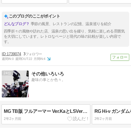
このブログのここがポイント
季節の風景、レストランの記憶、温泉巡りを紹介
四季折々の風物や訪れた店、温泉の思い出を綴り、気軽に楽しめる雰囲気
を大切にしています。レトロなページと現代の味の比較が楽しい内容で
す。
1739074
3
週間IN:
0
週間OUT:
22
月間IN:
4
24
その他いろいろ
趣味の事とか色々。
MG TB版 フルアーマー Ver.KaとLSVer を作成しました
RG Hi-ν ガン
2年2ヶ月前
2年2ヶ月前