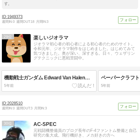
す。
1949373
週間IN:
0
週間OUT:
18
月間IN:
3
29
楽しいジオラマ
ジオラマ初心者の初心者による初心者のためのサイト。
令和元年、ジオラマ制作をはじめました。はじめてみて
気づきました。奥が深い、深すぎる。日々、ウェザリン
グテクニックに悪戦苦闘中。
機動戦士ガンダム Edward Van Halen専用機
5年前
5年前
2028510
週間IN:
0
週間OUT:
3
月間IN:
3
30
AC-SPEC
元戦闘機整備員のブログ長年のF-4ファントム整備と自己
研究の集大成。飛行機好き、メカ好きの方へ