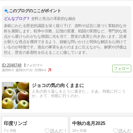
このブログのここがポイント
史料と視点の革新的な融合
多岐にわたる歴史的議題を深く掘り下げ、資料や証言に基づく客観的な分
析を展開します。戦争や宗教、記憶の変遷、戦闘の実態など、専門的な視
点から避けられがちな側面に光を当て、歴史の真実と向き合います。読者
が新たな視点を獲得できるよう、鋭敏な問いかけと明快な解説を心掛けて
いるのが特徴です。過去の事実をありのままに伝えながら、解釈や評価は
控え、歴史の多面性を伝えることに徹しています。
2048748
1
週間IN:
0
週間OUT:
32
月間IN:
4
23
ジョコの気の向くままに
人生の折り返しをとうに過ぎた 。さあ、何処に行こう
か。さて、何処に行くのか。
印度リンゴ
中秋の名月2025
7ヶ月前
10ヶ月前