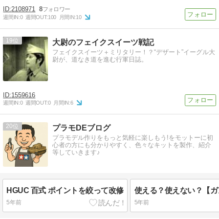
2108971
8
週間IN:
0
週間OUT:
100
月間IN:
10
19
大尉のフェイクスイーツ戦記
フェイクスイーツ＋ミリタリー！？“デザート”イーグル大
尉が、道なき道を進む行軍日誌。
1559616
週間IN:
0
週間OUT:
0
月間IN:
6
20
プラモDEブログ
プラモデル作りをもっと気軽に楽しもう!をモットーに初
心者の方にも分かりやすく、色々なキットを製作、紹介
等していきます♪
HGUC 百式 ポイントを絞って改修
5年前
5年前