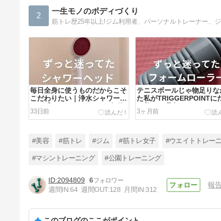
一生モノのボディづくり
2
毎日全身に使うものだからこそ
テニスボールじゃ物足りな
こだわりたい｜浄水シャワーヘ
た私がTRIGGERPOINTに
ッド「ウルオシャワー」1年使
り着いた理由
33日前
3ヶ月前
用レビュー
#美容
#筋トレ
#ジム
#筋トレ女子
#ウエイトトレー
#マシントレーニング
#公園トレーニング
2094809
6
報
UNDEUX SUPERBODY LIFE
週間IN:
64
週間OUT:
128
月間IN:
312
で理想の体を目指そう！【月額
制でリーズナブルに始められ
3年前
る】
このブログのここがポイント