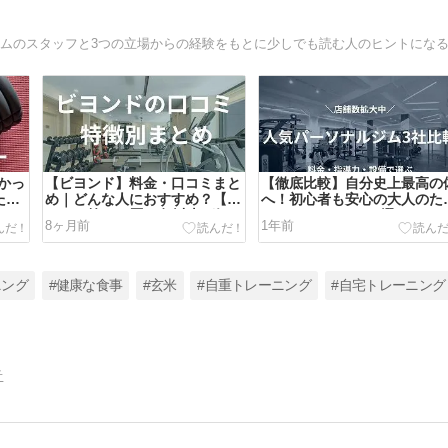
かっ
【ビヨンド】料金・口コミまと
【徹底比較】自分史上最高の
たど
め｜どんな人におすすめ？【ジ
へ！初心者も安心の大人のた
ムでの筋トレ歴25年以上が解
のパーソナルジム3選
8ヶ月前
1年前
説】
ニング
#健康な食事
#玄米
#自重トレーニング
#自宅トレーニング
告