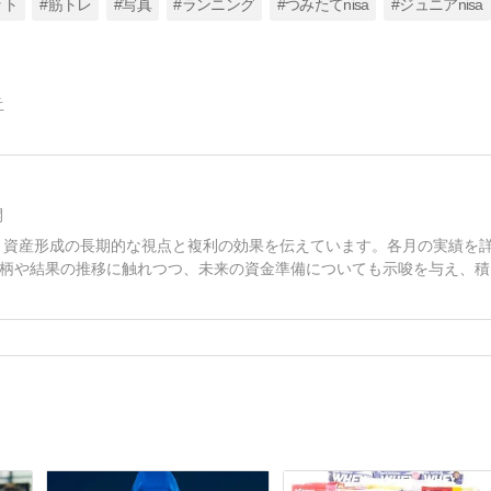
ット
#筋トレ
#写真
#ランニング
#つみたてnisa
#ジュニアnisa
告
開
て、資産形成の長期的な視点と複利の効果を伝えています。各月の実績を
柄や結果の推移に触れつつ、未来の資金準備についても示唆を与え、積