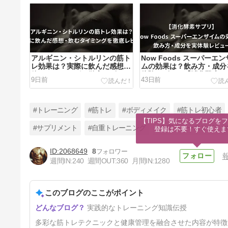
アルギニン・シトルリンの筋ト
Now Foods スーパーエ
レ効果は？実際に飲んだ感想・
ムの効果は？飲み方・成分
飲むタイミングを徹底レビュー
体験レビュー【消化酵素サ
9日前
43日前
リ】
#トレーニング
#筋トレ
#ボディメイク
#筋トレ初心者
【TIPS】気になるブログをフ
#サプリメント
#自重トレーニング
#自宅トレーニング
登録は不要！すぐ使えま
2068649
8
腰痛の原因は骨盤の傾き？骨盤
週間IN:
240
週間OUT:
360
月間IN:
1280
ニュートラルを意識したら筋ト
レフォームが安定した話【体
5ヶ月前
幹・反り腰】
このブログのここがポイント
実践的なトレーニング知識伝授
多彩な筋トレテクニックと健康管理を融合させた内容が特徴