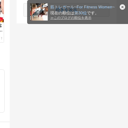
筋トレガール~For Fitness Women~
続きを表示
現在の順位は
第30位
です。
≫
このブログの順位を表示
よ
て
し