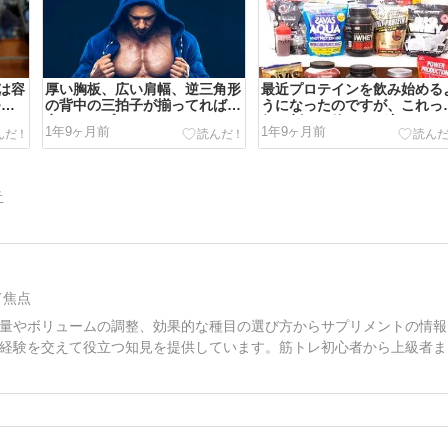
は容
厚い胸板、広い肩幅、逆三角形
最近プロテインを飲み始める
つけ
の背中の三拍子が揃ってれば
うになったのですが、これっ
安いチープなスウェットとロン
何で割って飲むのが良いので
1年9ヶ月前
1年9ヶ月前
Tでも様になると思ってるわ
ょうか？
告
て焦点
量やボリュームの調整、効果的な種目の選び方からサプリメントの情報
経験を交えて役立つ知見を提供しています。筋トレ初心者から上級者ま