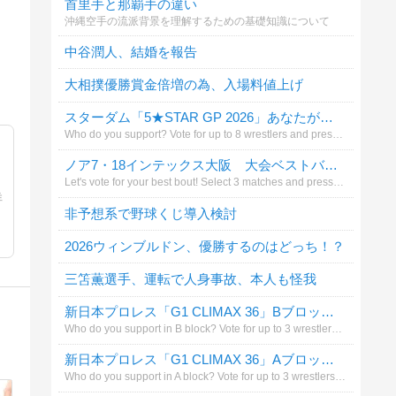
首里手と那覇手の違い
沖縄空手の流派背景を理解するための基礎知識について
中谷潤人、結婚を報告
大相撲優勝賞金倍増の為、入場料値上げ
スターダム「5★STAR GP 2026」あなたが応援する選手は?（4ブロック8人まで）
Who do you support? Vote for up to 8 wrestlers and press the vote（投票）button.
ノア7・18インテックス大阪 大会ベストバウトは?
Let's vote for your best bout! Select 3 matches and press the vote（投票）button.
詳
非予想系で野球くじ導入検討
2026ウィンブルドン、優勝するのはどっち！？
三笘薫選手、運転で人身事故、本人も怪我
新日本プロレス「G1 CLIMAX 36」Bブロックで応援する選手は？（3人まで）
Who do you support in B block? Vote for up to 3 wrestlers and press the left button（投票する）.
新日本プロレス「G1 CLIMAX 36」Aブロックで応援する選手は？（3人まで）
Who do you support in A block? Vote for up to 3 wrestlers and press the left button（投票する）.