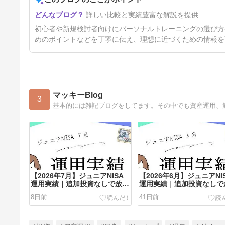
詳しい比較と実績豊富な解説を提供
初心者や新規検討者向けにパーソナルトレーニングの選び方
めのポイントなどを丁寧に伝え、理想に近づくための情報を
マッキーBlog
3
基本的には雑記ブログをしてます。その中でも資産運用、
【2026年7月】ジュニアNISA
【2026年6月】ジュニアNI
運用実績｜追加投資なしで放置
運用実績｜追加投資なしで
した結果を38歳医療職が公開
した結果を38歳医療職が
8日前
41日前