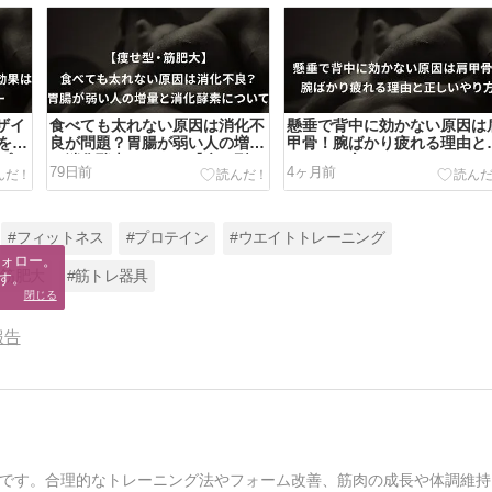
ンザイ
食べても太れない原因は消化不
懸垂で背中に効かない原因は
を実
良が問題？胃腸が弱い人の増量
甲骨！腕ばかり疲れる理由と
プ
と消化酵素について【痩せ型・
しいやり方
79日前
4ヶ月前
筋肥大】
#フィットネス
#プロテイン
#ウエイトトレーニング
ォロー。

#筋肥大
#筋トレ器具
す。
閉じる
報告
です。合理的なトレーニング法やフォーム改善、筋肉の成長や体調維持