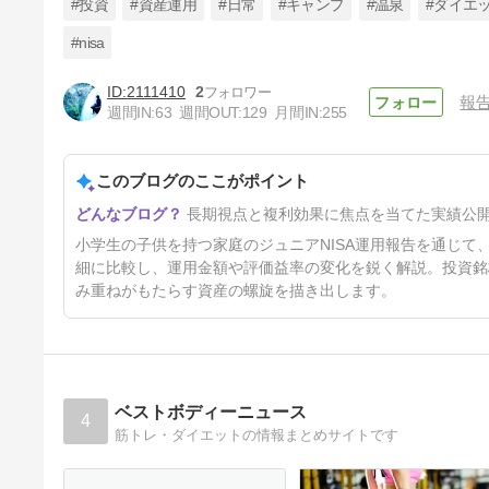
#投資
#資産運用
#日常
#キャンプ
#温泉
#ダイエ
#nisa
2111410
2
報
【2026年3月】ジュニアNISA
週間IN:
63
週間OUT:
129
月間IN:
255
運用実績｜追加投資なしで放置
した結果を38歳医療職が公開
5ヶ月前
このブログのここがポイント
長期視点と複利効果に焦点を当てた実績公
小学生の子供を持つ家庭のジュニアNISA運用報告を通じ
細に比較し、運用金額や評価益率の変化を鋭く解説。投資銘
み重ねがもたらす資産の螺旋を描き出します。
ベストボディーニュース
4
筋トレ・ダイエットの情報まとめサイトです