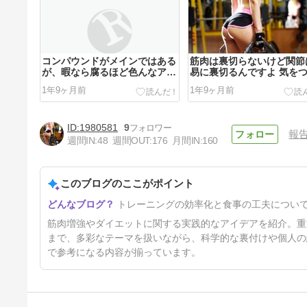
コンパウンドがメインではある
筋肉は裏切らないけど関節
が、暇なら腐るほど色んなアイ
易に裏切るんですよ 気を
ソレーションをやれ
たほうがええよ
1年9ヶ月前
1年9ヶ月前
1980581
9
報
週間IN:
48
週間OUT:
176
月間IN:
160
このブログのここがポイント
ボディビルの人って絞る時有酸
トレーニングの効率化と食事の工夫につい
素やってるのかな
1年9ヶ月前
筋肉増強やダイエットに関する実践的なアイデアを紹介。重
まで、多彩なテーマを扱いながら、科学的な裏付けや個人の
で参考になる内容が揃っています。