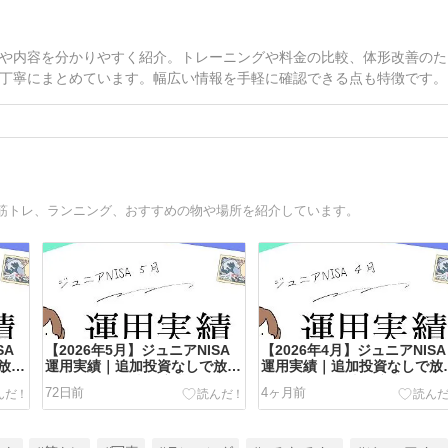
や内容を分かりやすく紹介。トレーニングや料金の比較、体形改善のた
丁寧にまとめています。幅広い情報を手軽に確認できる点も特徴です。
筋トレ、ランニング、おすすめの物や場所を紹介しています。
SA
【2026年5月】ジュニアNISA
【2026年4月】ジュニアNISA
放置
運用実績｜追加投資なしで放置
運用実績｜追加投資なしで放
公開
した結果を38歳医療職が公開
した結果を38歳医療職が公開
72日前
4ヶ月前