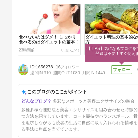
食べないのはダメ！ しっかり
ダイエット料理の基本的な
食べるのはダイエットの基本！
方
【TIPS】気になるブログを
23時間前
31時間前
登録は不要！すぐ使え
1656278
16
週間IN:
310
週間OUT:
1080
月間IN:
1440
このブログのここがポイント
お茶がダイエットに効果的とい
多彩なスポーツと美容エクササイズの融合
う根拠
4日前
多種多様な運動法と美容エクササイズを組み合わせた特徴的
つ方法を紹介しています。コート競技やバランスボール、骨
を追求しながらも読者の生活に自然に取り入れられる情報を
る手法に焦点を当てています。