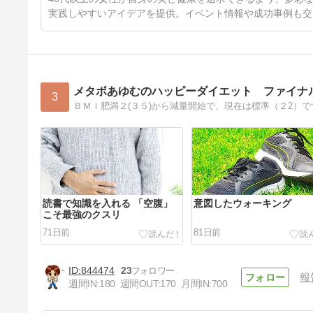
実践しやすいアイデアを提供。イベント情報や成功事例も交
メタボあゆむのハッピーダイエット ファイナ
3
ＢＭＩ肥満２(３５)から減量開始で、現在は標準（２2）
読書で知識を入れる 「空腹」
意図したウォーキング
こそ最強のクスリ
71日前
81日前
844474
23
報
週間IN:
180
週間OUT:
170
月間IN:
700