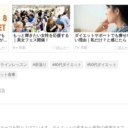
でも
もっと輝きたい女性を応援する
ダイエットサポートでも痩せ
が本
｜美女フェス開催！
い理由｜私だけ？と感じたら
4ヶ月前
7ヶ月前
ンラインレッスン
#若返り
#40代ダイエット
#50代ダイエット
エット食事
報告
なテーマを取り上げています。ダイエットの基本から最新の健康法まで