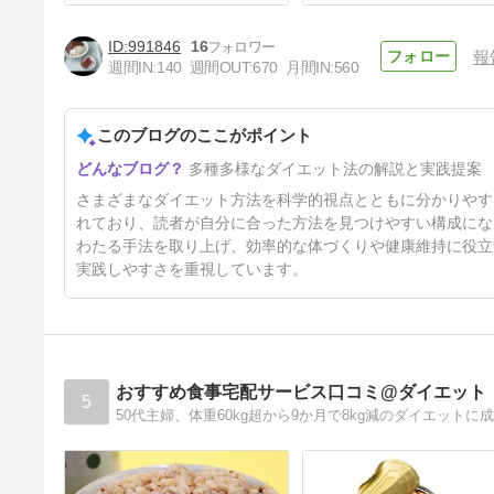
991846
16
報
週間IN:
140
週間OUT:
670
月間IN:
560
このブログのここがポイント
チーズダイエット
多種多様なダイエット法の解説と実践提案
10日前
さまざまなダイエット方法を科学的視点とともに分かりやす
れており、読者が自分に合った方法を見つけやすい構成にな
わたる手法を取り上げ、効率的な体づくりや健康維持に役立
実践しやすさを重視しています。
おすすめ食事宅配サービス口コミ@ダイエット
5