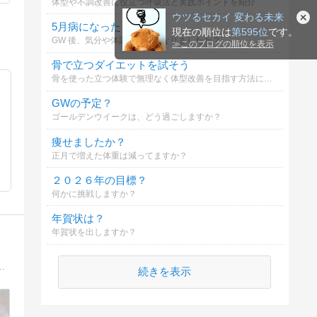
体型や不調改善に役立つ呼吸法と実践ポイントを紹介
ウツるセカイ 変わる未来
5月病になった？
現在の順位は
第595位
です。
GW 後、気分や体調はわるくなりましたか？
≫
このブログの順位を表示
骨で立つダイエットを試そう
骨を使った立つ体験で無理なく体型改善を目指す方法について
GWの予定？
ゴールデンウイークは、どう過ごしますか？
痩せましたか？
正月で増えた体重は減ってますか？
２０２６年の目標？
何かに挑戦しますか？
年賀状は？
年賀状を出しますか？
とスポーツジム通いなしのフラフープだけ。そんな私の食事日記と初めてでも安心のおすすめ食事宅配サービスを比較・口コミしています。
続きを表示