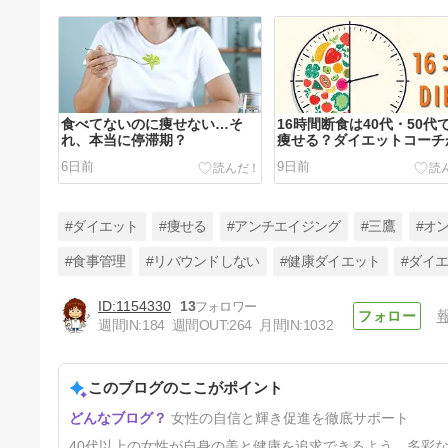
食べてないのに痩せない…そ
16時間断食は40代・50代
れ、本当に停滞期？
痩せる？ダイエットコーチ
音で解説
6日前
9日前
#ダイエット
#痩せる
#アンチエイジング
#三鷹
#オ
#食事管理
#リバウンドしない
#健康ダイエット
#ダイ
1154330
13
お正月太りを即効で解消する2
週間IN:
184
週間OUT:
264
月間IN:
1032
つの鍵
7ヶ月前
このブログのここがポイント
女性の自信と輝き促進を徹底サポート
40代以上の女性が自身の美と健康を追求できるよう、多彩