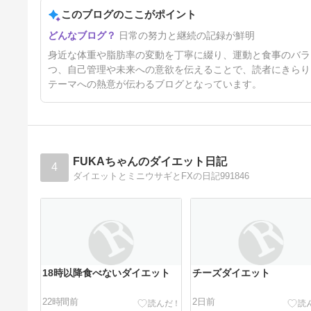
このブログのここがポイント
早々に停滞期へ突入か？
日常の努力と継続の記録が鮮明
1年3ヶ月前
身近な体重や脂肪率の変動を丁寧に綴り、運動と食事のバラ
つ、自己管理や未来への意欲を伝えることで、読者にきらり
テーマへの熱意が伝わるブログとなっています。
FUKAちゃんのダイエット日記
4
ダイエットとミニウサギとFXの日記991846
18時以降食べないダイエット
チーズダイエット
22時間前
2日前