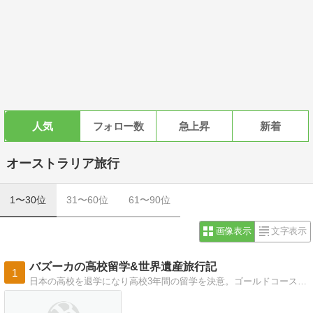
人気
フォロー数
急上昇
新着
オーストラリア旅行
1〜30位
31〜60位
61〜90位
画像表示
文字表示
バズーカの高校留学&世界遺産旅行記
1
日本の高校を退学になり高校3年間の留学を決意。ゴールドコーストに留学して人生一変。卒業後は早稲田大学に入学。現在は日本の一流企業に勤める社会人です。高校留学や世界遺産の記事を書いていきます！