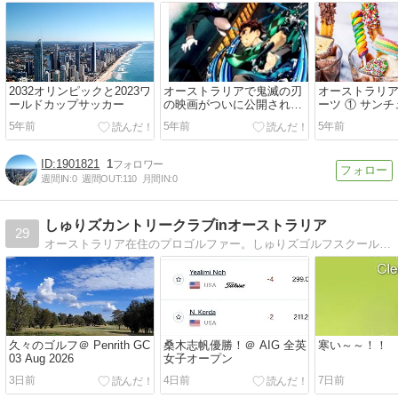
2032オリンピックと2023ワ
オーストラリアで鬼滅の刃
オーストラリ
ールドカップサッカー
の映画がついに公開されま
ーツ ① サン
した！
5年前
5年前
5年前
1901821
1
週間IN:
0
週間OUT:
110
月間IN:
0
しゅりズカントリークラブinオーストラリア
29
オーストラリア在住のプロゴルファー。しゅりズゴルフスクール主宰。猫、映画鑑賞、読書、食べ歩きが大好きです！
久々のゴルフ＠ Penrith GC
桑木志帆優勝！＠ AIG 全英
寒い～～！！
03 Aug 2026
女子オープン
3日前
4日前
7日前