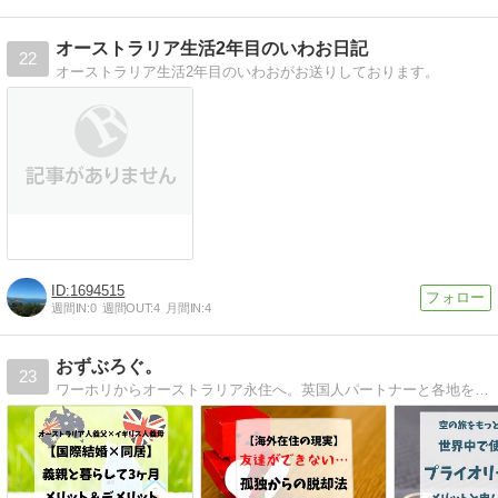
オーストラリア生活2年目のいわお日記
22
オーストラリア生活2年目のいわおがお送りしております。
1694515
週間IN:
0
週間OUT:
4
月間IN:
4
おずぶろぐ。
23
ワーホリからオーストラリア永住へ。英国人パートナーと各地を転々としながら、オーストラリアの魅力を伝えるブログ。