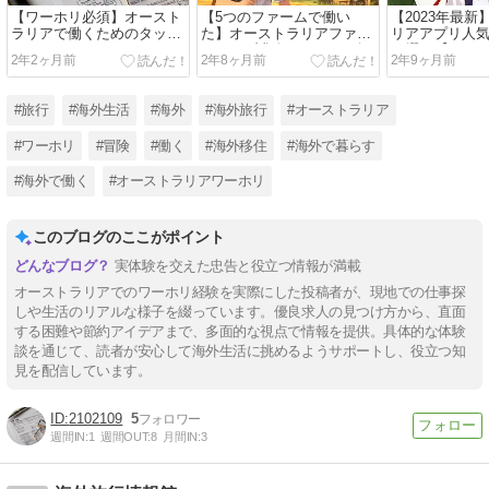
【ワーホリ必須】オースト
【5つのファームで働い
【2023年最
ラリアで働くためのタック
た】オーストラリアファー
リアアプリ人
スファイルナンバー(TFN)
ムジョブ求人のおすすめ探
10選！【ワー
2年2ヶ月前
2年8ヶ月前
2年9ヶ月前
申請・確認方法をご紹介！
し方6選
め】
#旅行
#海外生活
#海外
#海外旅行
#オーストラリア
#ワーホリ
#冒険
#働く
#海外移住
#海外で暮らす
#海外で働く
#オーストラリアワーホリ
このブログのここがポイント
実体験を交えた忠告と役立つ情報が満載
オーストラリアでのワーホリ経験を実際にした投稿者が、現地での仕事探
しや生活のリアルな様子を綴っています。優良求人の見つけ方から、直面
する困難や節約アイデアまで、多面的な視点で情報を提供。具体的な体験
談を通じて、読者が安心して海外生活に挑めるようサポートし、役立つ知
見を配信しています。
2102109
5
週間IN:
1
週間OUT:
8
月間IN:
3