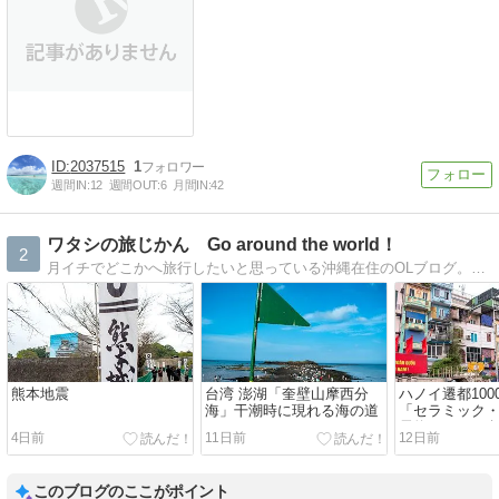
2037515
1
週間IN:
12
週間OUT:
6
月間IN:
42
ワタシの旅じかん Go around the world！
2
月イチでどこかへ旅行したいと思っている沖縄在住のOLブログ。国内旅行業務取扱管理者。台湾公認インスタグラマー。トラベルライター（休止中）
熊本地震
台湾 澎湖「奎壁山摩西分
ハノイ遷都100
海」干潮時に現れる海の道
「セラミック
長約7キロのギ
4日前
11日前
12日前
ート
このブログのここがポイント