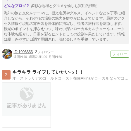
多彩な地域とグルメを愉しむ実用的情報
海外の旅と文化をテーマに、観光名所やグルメ、イベントなどを丁寧に紹
介しながら、それぞれの場所の魅力を鮮やかに伝えています。最新のアク
セス情報や現地の雰囲気を具体的に描写し、読者の旅行欲を刺激します。
観光のポイントを押さえつつ、味わい深いローカルカルチャーやユニーク
な体験も紹介し、日常を彩るヒントとしての役割を果たしています。情報
は親しみやすい口調で展開され、読む楽しさを重視しています。
1996666
2
週間IN:
10
週間OUT:
100
月間IN:
30
キラキラ ライフしていたいっ！！
3
オーストラリアのゴールドコースト在住Akinaがローカルならではのおすすめスポットや過ごし方、お気に入りグルメなどをご紹介します。 オーストラリアの楽しい過ご…