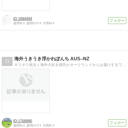
1994494
週間IN:
0
週間OUT:
4
月間IN:
4
海外うきうき浮かれぽんち AUS--NZ
21
ギリホリ彼女と海外大好き彼氏がオークランドからお届けするワーホリブログです。
1768990
週間IN:
0
週間OUT:
4
月間IN:
4