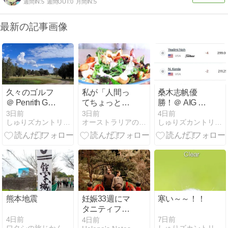
週間IN:
5
週間OUT:
0
月間IN:
5
最新の記事画像
久々のゴルフ
私が「人間っ
桑木志帆優
＠ Penrith GC
てちょっと怖
勝！＠ AIG 全
03 Aug 2026
い」と思う瞬
英女子オープ
3日前
3日前
4日前
しゅりズカントリークラブinオーストラリア
オーストラリアの田舎でのんびり生活
しゅりズカントリークラブinオーストラリア
間
ン
熊本地震
妊娠33週にマ
寒い～～！！
タニティフォ
ト撮影！in オ
4日前
7日前
4日前