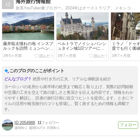
海外旅行情報館
12
旅系YouTuber兼ブロガー。2024年はオーストラリア、メキシコ、ヨーロッパに長期旅行。現在ヨーロッパ編更新中。
藤井聡太憧れの地 インスブ
ベルトラでノイシュバンシ
ミラノ「ドゥ
ルックを訪問 ミュンヘンか
ュタイン城1日ツアーに参
度でも行く価値
ら電車 ロープウェイで頂上
加した感想
に新たな発見
1年5ヶ月前
1年7ヶ月前
1年7ヶ月前
まで
このブログのここがポイント
絶景や行き方の工夫、リアルな体験談を紹介
ヨーロッパの名所から南半球の絶景まで幅広く取り上げ、実際の訪問経験
や交通の工夫を交えて旅の楽しさと奥深さを伝える内容です。情報をわか
りやすく解説し、読者の旅行計画に役立つヒントを提供します。ときにマ
イルの活用や格安旅行のコツも登場し、賢く旅するための情報も満載で
す。
2054988
11
週間IN:
1
週間OUT:
4
月間IN:
1