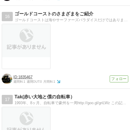
ゴールドコーストのさまざまをご紹介
16
ゴールドコーストは海やサーファーズパラダイスだけではありません。大自然に囲まれた美しいゴールドコーストを写真と一緒にご紹介します。
1835467
週間IN:
1
週間OUT:
0
月間IN:
1
Tak(赤い大地と僕の自転車）
17
1993年、8ヶ月、自転車で豪州を一周http://goo.gl/griLWz この記事を読むとブログの内容がわかる