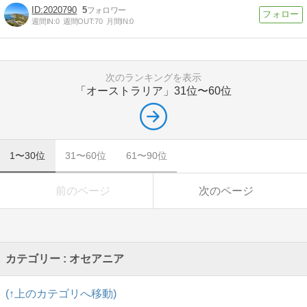
2020790
5
週間IN:
0
週間OUT:
70
月間IN:
0
次のランキングを表示
「オーストラリア」
31位〜60位
1〜30位
31〜60位
61〜90位
前のページ
次のページ
カテゴリー : オセアニア
(↑上のカテゴリへ移動)