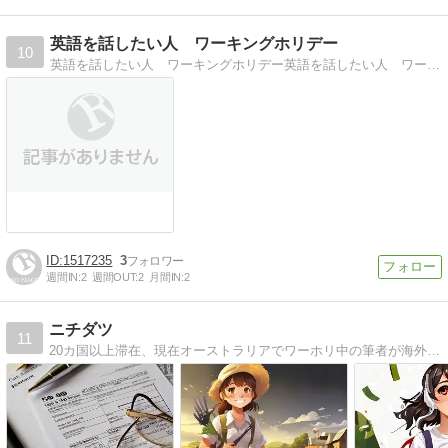
英語を話したい人 ワーキングホリデー
10
英語を話したい人 ワーキングホリデー英語を話したい人 ワーキングホリデーや観光で、行ってみたい人 周遊旅
1517235
3
週間IN:
2
週間OUT:
2
月間IN:
2
ニチダツ
11
20カ国以上滞在、現在オーストラリアでワーホリ中の筆者が海外で役に立つ情報をお届け！