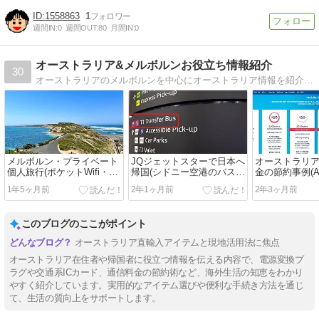
1558863
1
週間IN:
0
週間OUT:
80
月間IN:
0
オーストラリア&メルボルンお役立ち情報紹介
30
オーストラリアのメルボルンを中心にオーストラリア情報を紹介しています。中でもほとんどのページに私が撮影した動画も取り入れ紹介しているので、非常にわかりやすくなっています。
メルボルン・プライベート
JQジェットスターで日本へ
オーストラリ
個人旅行(ポケットWifi・
帰国(シドニー空港のバス乗
金の節約事例(A
LINE相談サポート・動画撮
継方法)
ル)
1年5ヶ月前
2年1ヶ月前
2年3ヶ月前
影付)
このブログのここがポイント
オーストラリア直輸入アイテムと現地活用法に焦点
オーストラリア在住者や帰国者に役立つ情報を伝える内容で、電源変換プ
ラグや交通系ICカード、通信料金の節約術など、海外生活の知恵をわかり
やすく紹介しています。実用的なアイテム選びや便利な手続き方法を通じ
て、生活の質向上をサポートします。