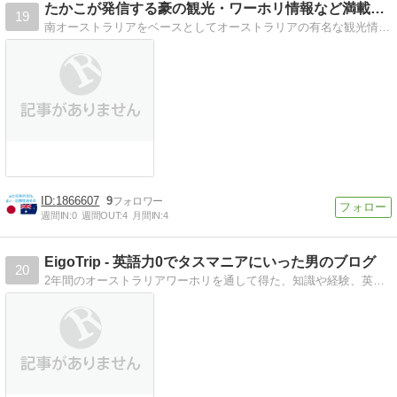
たかこが発信する豪の観光・ワーホリ情報など満載ブログ
19
南オーストラリアをベースとしてオーストラリアの有名な観光情報やお土産情報、これからワーキングホリデーで オーストラリアへ来たい人のための情報などを書いています。
1866607
9
週間IN:
0
週間OUT:
4
月間IN:
4
EigoTrip - 英語力0でタスマニアにいった男のブログ
20
2年間のオーストラリアワーホリを通して得た、知識や経験、英語関係のTipsなどをシェアしております。