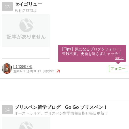
セイゴリュー
13
ももクロ散歩
【Tips】気になるブログをフォロー。

登録不要。更新を逃さずキャッチ！
閉じる
1389779
週間IN:
1
週間OUT:
1
月間IN:
1
ブリスベン留学ブログ Go Go ブリスベン！
14
オーストラリア、ブリスベン留学情報目指せ毎日更新！