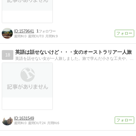
1579641
1
週間IN:
0
週間OUT:
0
月間IN:
9
英語は話せないけど・・・女のオーストラリア一人旅
18
英語を話せない女が一人旅しました。旅で学んだ小さな工夫や、旅行記を記載しています。
1631549
週間IN:
0
週間OUT:
24
月間IN:
6