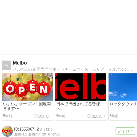
Melbo
9
メルボルン留学専門サポートチームオーストラリア メルボルン留学専門サポートチームブログです。
いよいよオープン！国境開
日本で待機されてる皆様
ロックダウン
きます〜！
へ。
5年前
5年前
5年前
1555067
2
週間IN:
2
週間OUT:
20
月間IN:
2