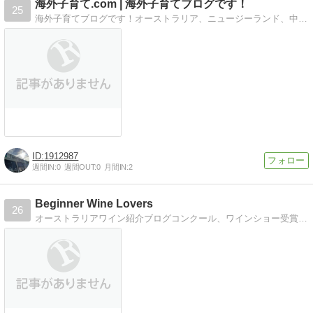
海外子育て.com | 海外子育てブログです！
25
海外子育てブログです！オーストラリア、ニュージーランド、中国にて子育て経験してます！ハーフの子供２人の成長記、海外と日本との文化、子育ての違い結構あるんです
1912987
週間IN:
0
週間OUT:
0
月間IN:
2
Beginner Wine Lovers
26
オーストラリアワイン紹介ブログコンクール、ワインショー受賞ワインを中心に飲んだワイン、飲みたいワインについて。