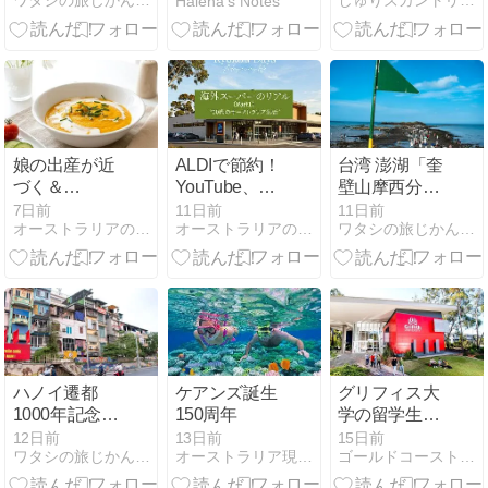
ワタシの旅じかん Go around the world！
しゅりズカントリークラブinオーストラリア
Halena's Notes
ーストラリ
ア・タスマニ
ア
娘の出産が近
ALDIで節約！
台湾 澎湖「奎
づく＆
YouTube、
壁山摩西分
【YOUTUBE】
KYOKOの
海」干潮時に
7日前
11日前
11日前
オーストラリアの田舎でのんびり生活
オーストラリアの田舎でのんびり生活
ワタシの旅じかん Go around the world！
パンプキンス
VLOG#２を公
現れる海の道
ープレシピ
開
ハノイ遷都
ケアンズ誕生
グリフィス大
1000年記念！
150周年
学の留学生向
「セラミッ
け奨学金情
12日前
13日前
15日前
ワタシの旅じかん Go around the world！
オーストラリア現地旅行社
ゴールドコースト現地無料留学エージェントのブログ
ク・ロード」
報！最大20％
全長約7キロ
授業料免除！