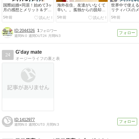
国際結婚×同居！始めて3ヶ
海外在住、友達がいなくて
世界中で使え
月の感想とメリット＆デメ
辛い。。孤独からの脱却方
リティパスの
リット。
法。
し込み方法
5年前
5年前
5年前
2044326
1
週間IN:
0
週間OUT:
24
月間IN:
3
G'day mate
24
オージーライフの裏と表
1412977
週間IN:
0
週間OUT:
0
月間IN:
3