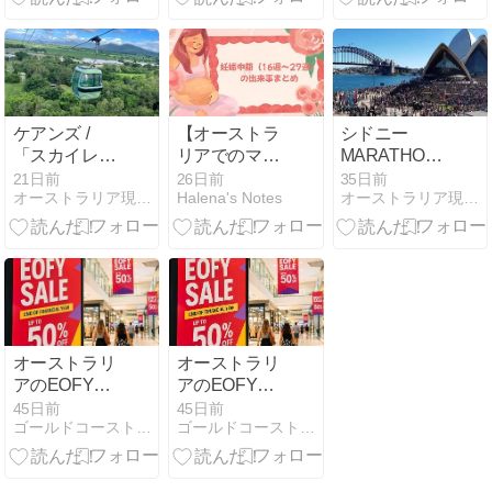
のギネス記録
アート
ケアンズ /
【オーストラ
シドニー
「スカイレー
リアでのマタ
MARATHON 8
ル」、アップ
ニティライ
月30日
21日前
26日前
35日前
オーストラリア現地旅行社
Halena's Notes
オーストラリア現地旅行社
グレード工事
フ】妊娠中期
の日程につい
（１６週〜２
て
７週）
オーストラリ
オーストラリ
アのEOFY
アのEOFY
Saleとは？ゴ
Saleとは？ゴ
45日前
45日前
ゴールドコースト現地無料留学エージェントのブログ
ゴールドコースト現地無料留学エージェントのブログ
ールドコース
ールドコース
トでお得に買
トでお得に買
い物するチャ
い物するチャ