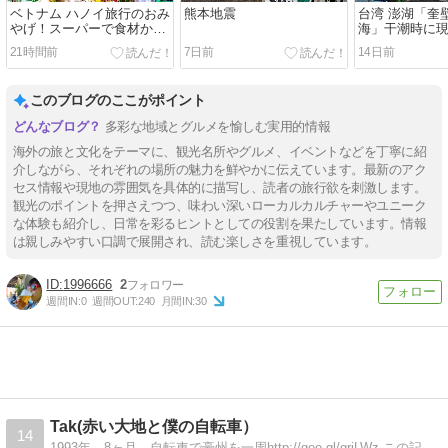
ベトナム ハノイ旅行のおみ
熊本地震
台湾 澎湖「奎
やげ！スーパーで食材から
海」干潮時に
オヤツ、お茶まで
21時間前
7日前
14日前
このブログのここがポイント
多彩な地域とグルメを愉しむ実用的情報
海外の旅と文化をテーマに、観光名所やグルメ、イベントなどを丁寧に紹
介しながら、それぞれの場所の魅力を鮮やかに伝えています。最新のアク
セス情報や現地の雰囲気を具体的に描写し、読者の旅行欲を刺激します。
観光のポイントを押さえつつ、味わい深いローカルカルチャーやユニーク
な体験も紹介し、日常を彩るヒントとしての役割を果たしています。情報
は親しみやすい口調で展開され、読む楽しさを重視しています。
1996666
2
週間IN:
0
週間OUT:
240
月間IN:
30
Tak(赤い大地と僕の自転車）
14
1993年、8ヶ月、自転車で豪州を一周http://goo.gl/griLWz この記事を読むとブログの内容がわかる