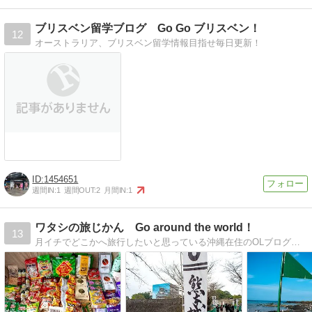
ブリスベン留学ブログ Go Go ブリスベン！
12
オーストラリア、ブリスベン留学情報目指せ毎日更新！
1454651
週間IN:
1
週間OUT:
2
月間IN:
1
ワタシの旅じかん Go around the world！
13
月イチでどこかへ旅行したいと思っている沖縄在住のOLブログ。国内旅行業務取扱管理者。台湾公認インスタグラマー。トラベルライター（休止中）