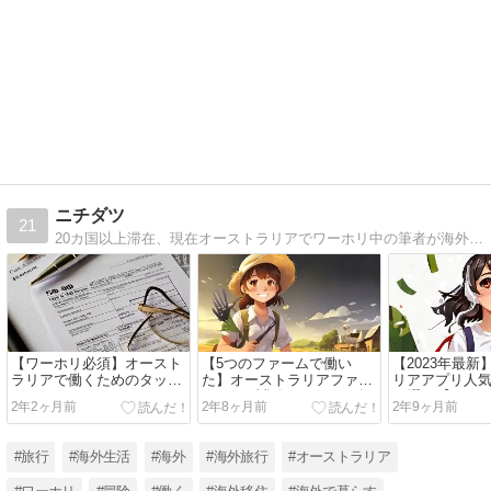
ニチダツ
21
20カ国以上滞在、現在オーストラリアでワーホリ中の筆者が海外で役に立つ情報をお届け！
【ワーホリ必須】オースト
【5つのファームで働い
【2023年最
ラリアで働くためのタック
た】オーストラリアファー
リアアプリ人
スファイルナンバー(TFN)
ムジョブ求人のおすすめ探
10選！【ワー
2年2ヶ月前
2年8ヶ月前
2年9ヶ月前
申請・確認方法をご紹介！
し方6選
め】
#旅行
#海外生活
#海外
#海外旅行
#オーストラリア