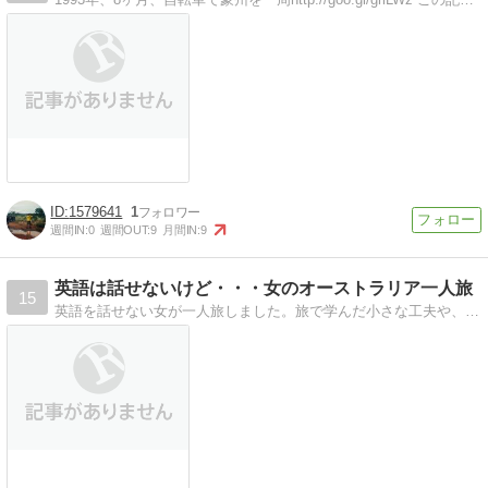
1579641
1
週間IN:
0
週間OUT:
9
月間IN:
9
英語は話せないけど・・・女のオーストラリア一人旅
15
英語を話せない女が一人旅しました。旅で学んだ小さな工夫や、旅行記を記載しています。
【Tips】気になるブログをフォロー。

登録不要。更新を逃さずキャッチ！