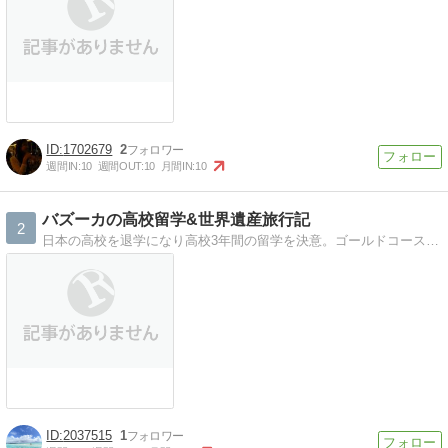
1702679
2
週間IN:
10
週間OUT:
10
月間IN:
10
バズーカの高校留学&世界遺産旅行記
2
日本の高校を退学になり高校3年間の留学を決意。ゴールドコーストに留学して人生一変。卒業後は早稲田大学に入学。現在は日本の一流企業に勤める社会人です。高校留学や世界遺産の記事を書いていきます！
2037515
1