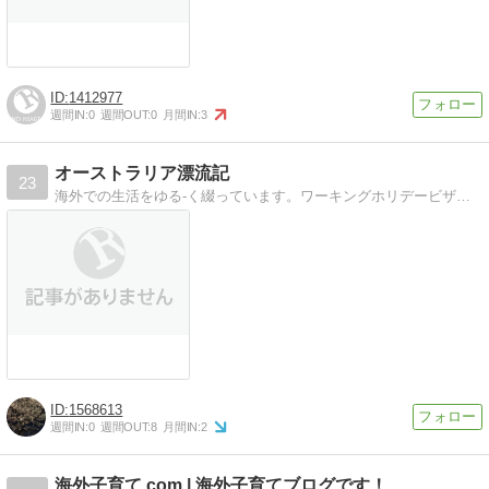
1412977
週間IN:
0
週間OUT:
0
月間IN:
3
オーストラリア漂流記
23
海外での生活をゆる-く綴っています。ワーキングホリデービザでのオーストラリア&カナダ生活を日々お伝えしています。
1568613
週間IN:
0
週間OUT:
8
月間IN:
2
海外子育て.com | 海外子育てブログです！