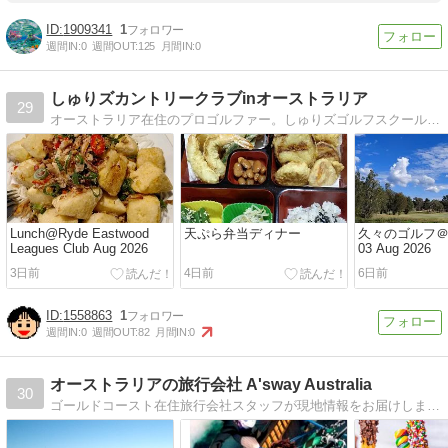
1909341
1
週間IN:
0
週間OUT:
125
月間IN:
0
しゅりズカントリークラブinオーストラリア
29
オーストラリア在住のプロゴルファー。しゅりズゴルフスクール主宰。猫、映画鑑賞、読書、食べ歩きが大好きです！
Lunch@Ryde Eastwood
天ぷら弁当ディナー
久々のゴルフ＠ Pe
Leagues Club Aug 2026
03 Aug 2026
3日前
4日前
6日前
1558863
1
週間IN:
0
週間OUT:
82
月間IN:
0
オーストラリアの旅行会社 A'sway Australia
30
ゴールドコースト在住旅行会社スタッフが現地情報をお届けします。