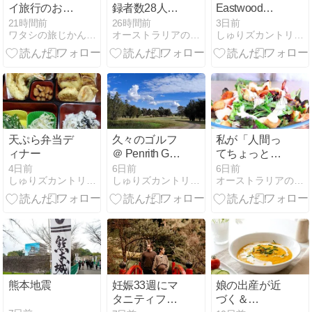
イ旅行のおみ
録者数28人！
Eastwood
やげ！スーパ
感謝感謝そし
Leagues Club
21時間前
26時間前
3日前
ワタシの旅じかん Go around the world！
オーストラリアの田舎でのんびり生活
しゅりズカントリークラブinオーストラリア
ーで食材から
て今回の動画
Aug 2026
オヤツ、お茶
の宣伝（笑）
まで
天ぷら弁当デ
久々のゴルフ
私が「人間っ
ィナー
＠ Penrith GC
てちょっと怖
03 Aug 2026
い」と思う瞬
4日前
6日前
6日前
しゅりズカントリークラブinオーストラリア
しゅりズカントリークラブinオーストラリア
オーストラリアの田舎でのんびり生活
間
熊本地震
妊娠33週にマ
娘の出産が近
タニティフォ
づく＆