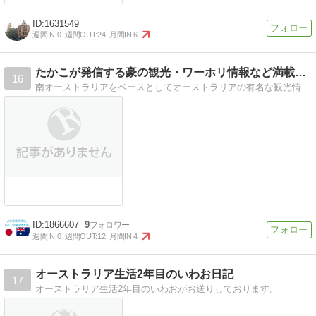
閉じる
1631549
週間IN:
0
週間OUT:
24
月間IN:
6
たかこが発信する豪の観光・ワーホリ情報など満載ブログ
16
南オーストラリアをベースとしてオーストラリアの有名な観光情報やお土産情報、これからワーキングホリデーで オーストラリアへ来たい人のための情報などを書いています。
1866607
9
週間IN:
0
週間OUT:
12
月間IN:
4
オーストラリア生活2年目のいわお日記
17
オーストラリア生活2年目のいわおがお送りしております。