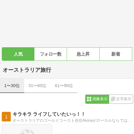
人気
フォロー数
急上昇
新着
オーストラリア旅行
1〜30位
31〜60位
61〜90位
画像表示
文字表示
キラキラ ライフしていたいっ！！
1
オーストラリアのゴールドコースト在住Akinaがローカルならではのおすすめスポットや過ごし方、お気に入りグルメなどをご紹介します。 オーストラリアの楽しい過ご…