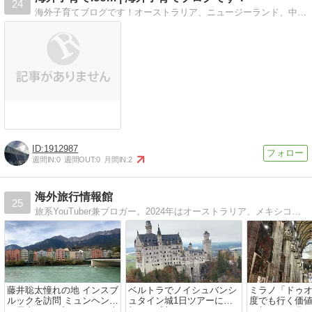
24
海外子育てブログです！オーストラリア、ニュージーランド、中国にて子育て経験してます！ハーフの子供２人の成長記、海外と日本との文化、子育ての違い結構あるんです
1912987
週間IN:
0
週間OUT:
0
月間IN:
2
海外旅行情報館
25
旅系YouTuber兼ブロガー。2024年はオーストラリア、メキシコ、ヨーロッパに長期旅行。現在ヨーロッパ編更新中。
藤井聡太憧れの地 インスブ
ベルトラでノイシュバンシ
ミラノ「ドゥ
ルックを訪問 ミュンヘンか
ュタイン城1日ツアーに参
度でも行く価値
ら電車 ロープウェイで頂上
加した感想
に新たな発見