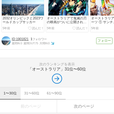
2032オリンピックと2023ワ
オーストラリアで鬼滅の刃
オーストラリ
ールドカップサッカー
の映画がついに公開されま
ーツ ① サン
した！
5年前
5年前
5年前
1901821
1
週間IN:
0
週間OUT:
75
月間IN:
0
次のランキングを表示
「オーストラリア」
31位〜60位
1〜30位
31〜60位
61〜90位
前のページ
次のページ