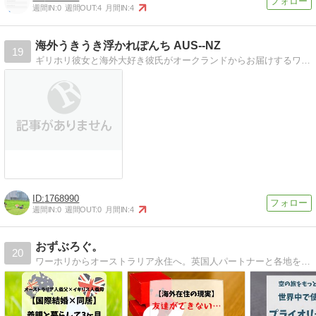
週間IN:
0
週間OUT:
4
月間IN:
4
海外うきうき浮かれぽんち AUS--NZ
19
ギリホリ彼女と海外大好き彼氏がオークランドからお届けするワーホリブログです。
1768990
週間IN:
0
週間OUT:
0
月間IN:
4
おずぶろぐ。
20
ワーホリからオーストラリア永住へ。英国人パートナーと各地を転々としながら、オーストラリアの魅力を伝えるブログ。