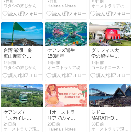
ト撮影！in オ
【YOUTUBE】
7日前
7日前
10日前
ワタシの旅じかん Go around the world！
Halena's Notes
オーストラリアの田舎でのんびり生活
ーストラリ
パンプキンス
ア・タスマニ
ープレシピ
ア
台湾 澎湖「奎
ケアンズ誕生
グリフィス大
壁山摩西分
150周年
学の留学生向
海」干潮時に
け奨学金情
14日前
16日前
18日前
ワタシの旅じかん Go around the world！
オーストラリア現地旅行社
ゴールドコースト現地無料留学エージェントのブログ
現れる海の道
報！最大20％
授業料免除！
ケアンズ /
【オーストラ
シドニー
「スカイレー
リアでのマタ
MARATHON 8
ル」、アップ
ニティライ
月30日
24日前
29日前
38日前
オーストラリア現地旅行社
Halena's Notes
オーストラリア現地旅行社
グレード工事
フ】妊娠中期