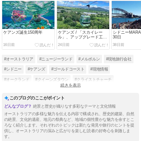
ケアンズ誕生150周年
ケアンズ / 「スカイレー
シドニーMARAT
ル」、アップグレード工事
30日
の日程について
16日前
24日前
38日前
#オーストラリア
#ニュージーランド
#メルボルン
#現地旅行会社
#シドニー
#ケアンズ
#ゴールドコースト
#現地情報
#オークランド
#クイーンズタウン
#クライストチャーチ
続きを表示
#エアーズロック
このブログのここがポイント
絶景と歴史が織りなす多彩なテーマと文化情報
オーストラリアの多様な魅力を伝える内容で構成され、歴史的建築、自然
の絶景、文化的遺産、地元の祭典など、地域の個性豊かな魅力を余すとこ
ろなく紹介します。それぞれのトピックは新たな発見や旅行のヒントを提
供し、オーストラリアの深みと広がりを楽しむ読者の好奇心を刺激しま
す。