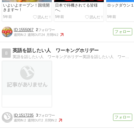
いよいよオープン！国境開
日本で待機されてる皆様
ロックダウン
きます〜！
へ。
5年前
5年前
5年前
1555067
2
週間IN:
2
週間OUT:
24
月間IN:
2
英語を話したい人 ワーキングホリデー
8
英語を話したい人 ワーキングホリデー英語を話したい人 ワーキングホリデーや観光で、行ってみたい人 周遊旅
1517235
3
週間IN:
2
週間OUT:
2
月間IN:
2