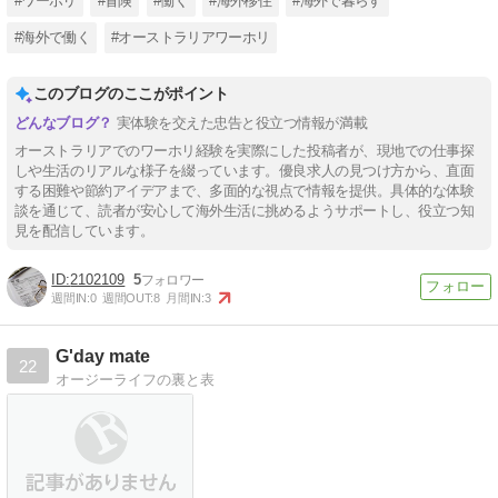
#ワーホリ
#冒険
#働く
#海外移住
#海外で暮らす
#海外で働く
#オーストラリアワーホリ
このブログのここがポイント
実体験を交えた忠告と役立つ情報が満載
オーストラリアでのワーホリ経験を実際にした投稿者が、現地での仕事探
しや生活のリアルな様子を綴っています。優良求人の見つけ方から、直面
する困難や節約アイデアまで、多面的な視点で情報を提供。具体的な体験
談を通じて、読者が安心して海外生活に挑めるようサポートし、役立つ知
見を配信しています。
2102109
5
週間IN:
0
週間OUT:
8
月間IN:
3
G'day mate
22
オージーライフの裏と表