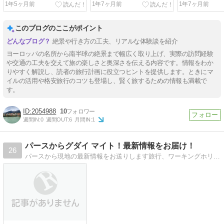
1年5ヶ月前
1年7ヶ月前
1年7ヶ月前
まで
このブログのここがポイント
絶景や行き方の工夫、リアルな体験談を紹介
ヨーロッパの名所から南半球の絶景まで幅広く取り上げ、実際の訪問経験
や交通の工夫を交えて旅の楽しさと奥深さを伝える内容です。情報をわか
りやすく解説し、読者の旅行計画に役立つヒントを提供します。ときにマ
イルの活用や格安旅行のコツも登場し、賢く旅するための情報も満載で
す。
2054988
10
週間IN:
0
週間OUT:
6
月間IN:
1
パースからグダイ マイト！最新情報をお届け！
26
パースから現地の最新情報をお送りします旅行、ワーキングホリデーに役立つおすすめ観光地やお店です。