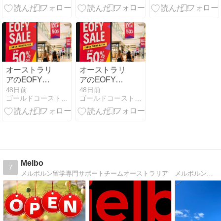
の日程につい
（１６週〜２
て
７週）
オーストラリ
オーストラリ
アのEOFY
アのEOFY
Saleとは？ゴ
Saleとは？ゴ
48日前
48日前
ゴールドコースト現地無料留学エージェントのブログ
ゴールドコースト現地無料留学エージェントのブログ
ールドコース
ールドコース
トでお得に買
トでお得に買
い物するチャ
い物するチャ
ンス！
ンス！
Melbo
7
メルボルン留学専門サポートチームオーストラリア メルボルン留学専門サポートチームブログです。