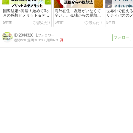
国際結婚×同居！始めて3ヶ
海外在住、友達がいなくて
世界中で使え
月の感想とメリット＆デメ
辛い。。孤独からの脱却方
リティパスの
リット。
法。
し込み方法
5年前
5年前
5年前
2044326
1
週間IN:
0
週間OUT:
33
月間IN:
3