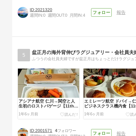
2021320
報告
週間IN:
0
週間OUT:
0
月間IN:
4
盆正月の海外背伸びラグジュアリー・会社員夫
5
アシアナ航空 仁川→関空と人
エミレーツ航空 ドバイ→
生初のロストバゲージ【11thド
ビジネスクラス機内食【11
バイ・アブダビ旅行 44 最終
バイ・アブダビ旅行 43】
1年6ヶ月前
1年6ヶ月前
回】
2001571
4
報告