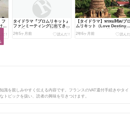
】フ
タイドラマ『プロムリキット』
【タイドラマ】พรหมลิขิต/プ
け取
ファンミーティングに出てきた
ムリキット（Love Destiny
タイ語のことわざ・慣用句（全
2）のあらすじ（第21話〜第2


2年5ヶ月前
2年6ヶ月前
12フレーズ）
話【最終回】）
る
知識を親しみやすく伝える内容です。フランスのVAT還付手続きやタイ
なトピックを扱い、読者の興味を引きつけます。