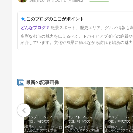
週間IN:
0
週間OUT:
2
月間IN:
2
このブログのここがポイント
熟成ステーキ The MEAT Co.
絶景スポット、歴史エリア、グルメ情報も
でバージュ・カリファビューの
ディナー【11thドバイ・アブダ
1年6ヶ月前
多彩な都市の魅力を伝えるべく、ドバイとアブダビの絶景や
ビ旅行 40】
紹介しています。文化や風景に触れながら訪れる場所の魅力
最新の記事画像
「エジプト・ヘディ
「エジプト・ヘディ
「エジプト・ヘデ
ーヴ国」時代の文章
ーヴ国」時代の文章
ーヴ国」時代の文
を読む34
を読む33
を読む32
5日前
19日前
34日前
えんかん舎でアラビア語!!
えんかん舎でアラビア語!!
えんかん舎でアラビア