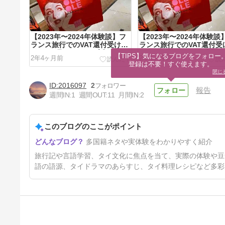
【2023年〜2024年体験談】フ
【2023年〜2024年体験談
ランス旅行でのVAT還付受け取
ランス旅行でのVAT還付受
りに8ヶ月もかかった話
りに8ヶ月もかかった話
【TIPS】気になるブログをフォロー。
2年4ヶ月前
2年4ヶ月前
【Planet Tax Free】
【Planet Tax Free】
登録は不要！すぐ使えます。
閉じ
2016097
2
報告
週間IN:
1
週間OUT:
11
月間IN:
2
このブログのここがポイント
【タイ語】「電話（する）」を
多国籍ネタや実体験をわかりやすく紹介
意味する単語「โทรศัพท์（トー
ラサップ）」の語源
2年6ヶ月前
旅行記や言語学習、タイ文化に焦点を当て、実際の体験や豆
語の語源、タイドラマのあらすじ、タイ料理レシピなど多彩