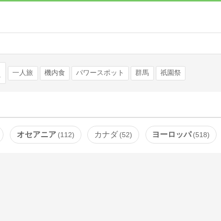
検索
一人旅
機内食
パワースポット
群馬
祇園祭
オセアニア
カナダ
ヨーロッパ
112
52
518