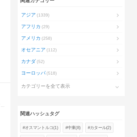
関連カテゴリー
アジア
1339
アフリカ
29
アメリカ
258
オセアニア
112
カナダ
52
ヨーロッパ
518
カテゴリーを全て表示
「世界は思ったよりも狭い。世界は想像よりも素晴らしい」多くの人たちと繋がり、この世界をもっと平和に、もっと楽しい場所にしていきましょう！
関連ハッシュタグ
オスマントルコ(1)
中東(8)
カタール(2)