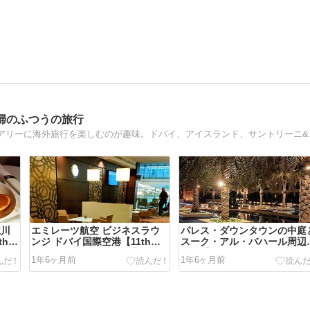
婦のふつうの旅行
ふつうの会社員夫婦
仁川
エミレーツ航空 ビジネスラウ
パレス・ダウンタウンの中庭
thド
ンジ ドバイ国際空港【11thド
スーク・アル・バハール周辺
バイ・アブダビ旅行 42】
夜景【11thドバイ・アブダビ
1年6ヶ月前
1年6ヶ月前
行 41】