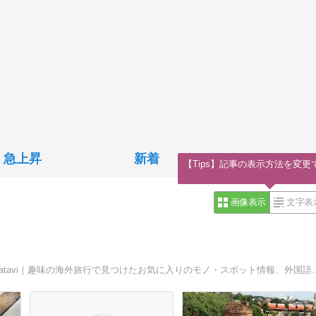
急上昇
新着
画像表示
文字表
タイ語で「ことば」を意味する「パサ」+旅のブログ｜pasatavi