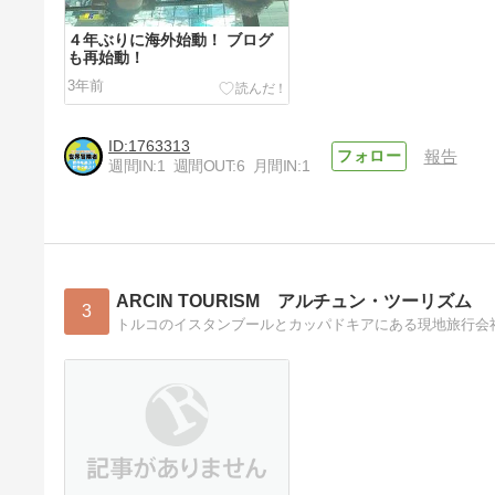
４年ぶりに海外始動！ ブログ
も再始動！
3年前
1763313
報告
週間IN:
1
週間OUT:
6
月間IN:
1
ARCIN TOURISM アルチュン・ツーリズム
3
トルコのイスタンブールとカッパドキアにある現地旅行会