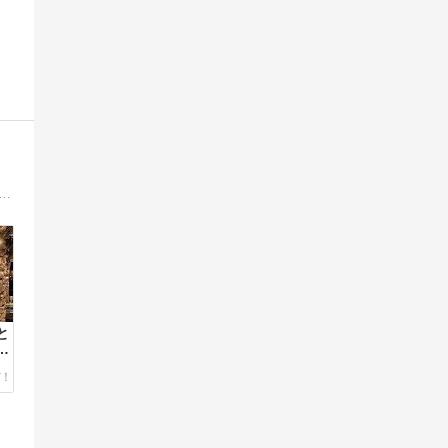
ですが盆正月はちょっとだけラグジュアリーに海外旅行を楽しむのが趣味。ドバイ、アイスランド、サントリーニ&アテネ、ランカウィ島などの旅行記です。
と
の
旅