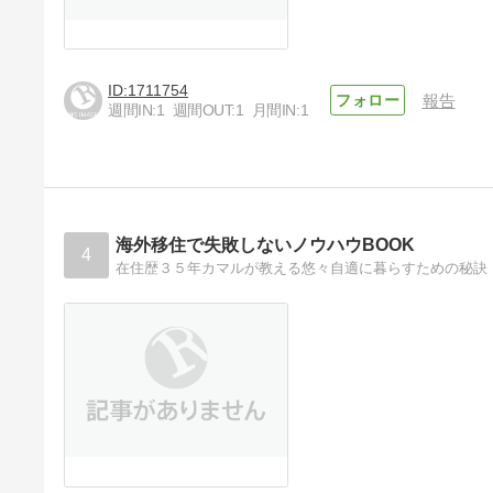
1711754
報告
週間IN:
1
週間OUT:
1
月間IN:
1
海外移住で失敗しないノウハウBOOK
4
在住歴３５年カマルが教える悠々自適に暮らすための秘訣