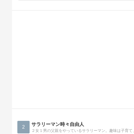
サラリーマン時々自由人
2
２女１男の父親をやっているサラリーマン。趣味は子育て