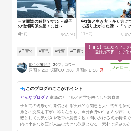
三者面談の時期ですね ～親子
中1娘と生き方・在り方に
の信頼関係を築くには～
て盛り上がった話 ～「ミ
ョンステートメント」って
4日前
11日前
～
【TIPS】気になるブログ
#子育て
#育児
#教育
#子育てパパ
#学習塾
#頭の
登録は不要！すぐ使
1026947
20
週間IN:
250
週間OUT:
380
月間IN:
1410
父ちゃんも負けられない！～最
近の我が家、悩める「息子」編
～
このブログのここがポイント
24日前
家庭のリアルと哲学を融合した教育論
子育ての現場から発信される実践的な知恵と人生哲学を伝え
族との交流を丁寧に綴りながら、自分自身の生き方や夢に向
親としての気づきや教育の意義を鋭く問いかける点が特徴で
内の小さな物語が人生の大きな教訓となる、素朴で深みのあ