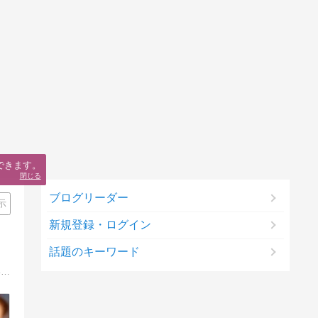
できます。
閉じる
ブログリーダー
示
新規登録・ログイン
話題のキーワード
小さな田舎町で学習塾を営んでいる"塾長パパ"の育児＆教育研究レポート。高2の息子と中1の娘の父で、17年間「頭の良い子に育てない子育て」を実践中。その子育てメソッド、また子育てや教育の仕事を通して学んだこと、感じたことを熱く語る！