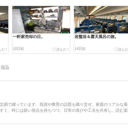
一軒家売却の日。
岩盤浴＆露天風呂の旅。
10日前
14日前
報告
文調で綴っています。投資や教育の話題も織り交ぜ、家庭のリアルな暮
すく、時には鋭い視点を持ちつつ、日常の喜びや工夫を共有し、読む楽