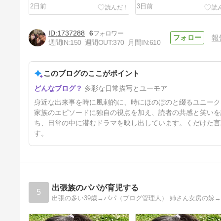
2日前
3日前
1737288
6
報
週間IN:
150
週間OUT:
370
月間IN:
610
このブログのここがポイント
今回の熊本地震について
多彩な日常描写とユーモア
8日前
身近な出来事を時に風刺的に、時にほのぼのと綴るユニーク
家族のエピソードに独自の視点を加え、読者の共感と笑いを
ち、日常の中に潜むドラマを映し出しています。くだけた言
す。
出張族のパパが育児する
5
出張の多い39歳→パパ（ブログ管理人） 姉さん女房の嫁→まー