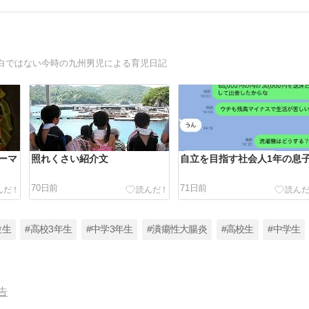
白ではない今時の九州男児による育児日記
ーマ
照れくさい紹介文
自立を目指す社会人1年の息
70日前
71日前
験生
#高校3年生
#中学3年生
#潰瘍性大腸炎
#高校生
#中学生
告