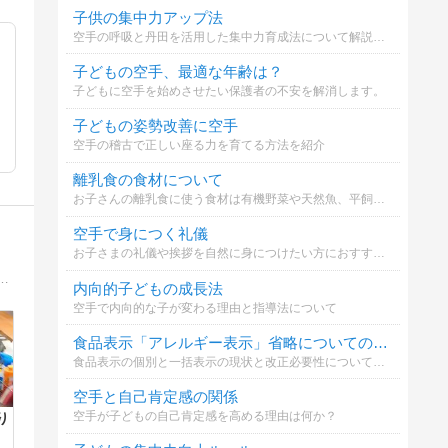
子供の集中力アップ法
空手の呼吸と丹田を活用した集中力育成法について解説します。
子どもの空手、最適な年齢は？
子どもに空手を始めさせたい保護者の不安を解消します。
子どもの姿勢改善に空手
空手の稽古で正しい座る力を育てる方法を紹介
離乳食の食材について
お子さんの離乳食に使う食材は有機野菜や天然魚、平飼い卵などこだわっていますか？※私はこだわって選んでいるのですがなんせお高い、、、家計を圧迫しています(´;ω;｀)
空手で身につく礼儀
お子さまの礼儀や挨拶を自然に身につけたい方におすすめ。
;・∀・)うちの家族、その周りの人達のアホ話、笑い話で、今まで無かったタイプのお笑いブログだと思います(;・∀・)
内向的子どもの成長法
空手で内向的な子が変わる理由と指導法について
食品表示「アレルギー表示」省略についての意見
食品表示の個別と一括表示の現状と改正必要性についてどう思いますか
空手と自己肯定感の関係
空手が子どもの自己肯定感を高める理由は何か？
り