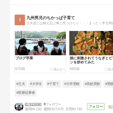
九州男児のちかっぱ子育て
3
主夫道とは耐え忍ぶ事と見つけたり・・・まったく亭主関
ブログ卒業
娘に刺激されてうなぎとピ
ンを炒めてみた
67日前
69日前
#主夫
#大学生
#子育て
#大学受験
#高校受験
#受
#医療従事者
915590
9
報
料理のレパートリーが増え続け
週間IN:
150
週間OUT:
470
月間IN:
730
る大１娘