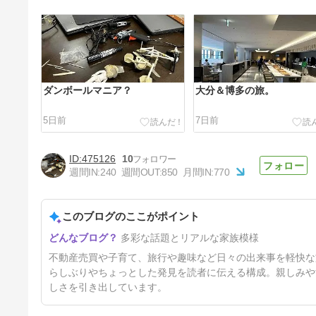
ダンボールマニア？
大分＆博多の旅。
5日前
7日前
475126
10
週間IN:
240
週間OUT:
850
月間IN:
770
このブログのここがポイント
献血マニア。
多彩な話題とリアルな家族模様
17日前
不動産売買や子育て、旅行や趣味など日々の出来事を軽快な
らしぶりやちょっとした発見を読者に伝える構成。親しみや
しさを引き出しています。