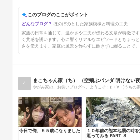
73日前
このブログのここがポイント
ほのぼのとした家族模様と料理の工夫
家族の日常を通じて、温かさや工夫が伝わる文章が特徴です
く共感を誘います。心に響くリアルなエピソードとちょっと
さを伝えます。家庭の風景を飾らずに飽きずに綴ることで、
まこちゃん家（ち） （空飛ぶパンダ 明けない
4
今日で俺、５５歳になりました
１０年前の熊本地震の時を
返ってみる PART ３