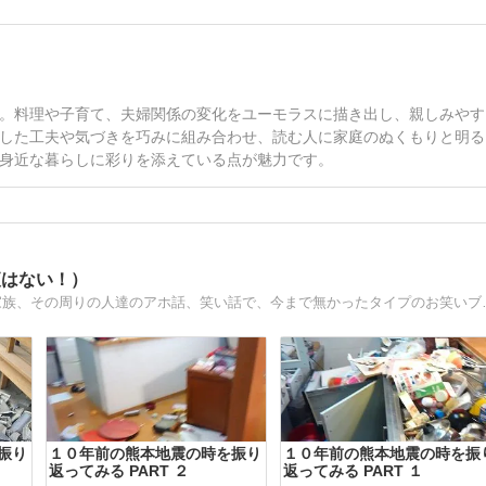
。料理や子育て、夫婦関係の変化をユーモラスに描き出し、親しみやす
した工夫や気づきを巧みに組み合わせ、読む人に家庭のぬくもりと明る
身近な暮らしに彩りを添えている点が魅力です。
夜はない！）
やがみ家の、お笑いブログへ、ようこそ！(
振り
１０年前の熊本地震の時を振り
１０年前の熊本地震の時を振
返ってみる PART ２
返ってみる PART １