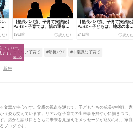
つい
【塾長パパ流、子育て実践記】
【塾長パパ流、子育て実践記
ッシ
Part3～子育ては、親の運命を
Part2～子どもは、地球の未
何？
も変える～
そのもの～
19日前
24日前
をフォロー。

良い子に育てない子育て
#塾長パパ
#非常識な子育て
えます。
閉じる
報告
る文章が中心です。父親の視点を通じて、子どもたちの成長や挑戦、家
かう姿も交えています。リアルな子育ての出来事を鮮やかに描きつつ、
す。温かな語り口とともに未来を見据えるメッセージが込められ、家庭
るブログです。