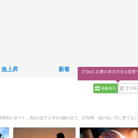
急上昇
新着
【Tips】記事の表示方法を変更
画像表示
文字表