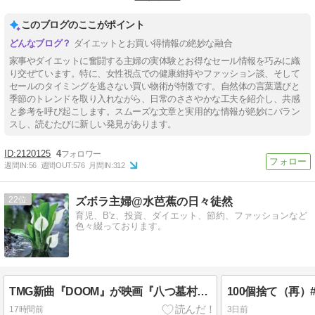
#ワンデイクレンズ
#ピットソール
このブログのここがポイント
ダイエットとお買い得情報の絶妙な融合
家事やダイエットに奮闘する主婦の実体験とお得なセール情報を巧みに織
り交ぜています。特に、女性視点での健康維持やファッション談、そして
セールのタイミングを逃さない買い物術が特徴です。自然体の言葉選びと
季節のトレンドを取り入れながら、日常のささやかな工夫を紹介し、共感
と参考を呼び起こします。スムーズな文章と実用的な情報が絶妙にバラン
スし、読むたびに新しい発見があります。
2120125
4
週間IN:
56
週間OUT:
576
月間IN:
312
22
ズボラ主婦@水芭蕉の日々徒然
育児、B'z、投資、ダイエット、節約、ファッションなど
色々綴っております。
TMG新曲『DOOM』が映画『八つ墓村』主題歌に
17時間前
3日前