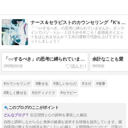
4
ナース＆セラピストのカウンセリング『K's パソ・トレ』
「「○○するべき」の思考に縛られていませんか」オンラ
インでパソ・トレ・１日５分今年こそ！超感覚ダイエッ
トをはじめませんか？工夫の運動で代謝を上げてダイエ
ットしましょう！
「○○するべき」の思考に縛られていませんか
余計なことも愛
2時間20分前
5時間前
#カウンセリング
#痩せる
#美しいからだ
#ヨガ
#食事
#美しく痩せる
#ボディメイク
#セラピー
このブログのここがポイント
生活習慣と心の調和を重視した解説
自然と調和しながら心と身体の健康を追求する情報を提供しています。腸
内環境の整え方や雑音を気にしない心構え、人間関係のコツなど、日常の