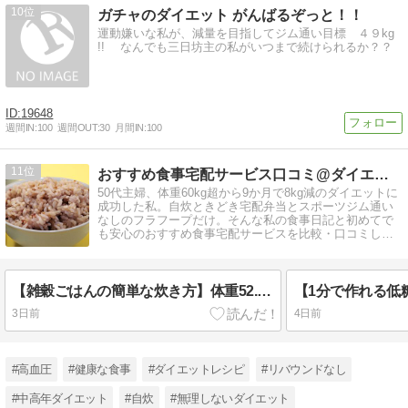
10
ガチャのダイエット がんばるぞっと！！
運動嫌いな私が、減量を目指してジム通い目標 ４９kg
!! なんでも三日坊主の私がいつまで続けられるか？？
19648
週間IN:
100
週間OUT:
30
月間IN:
100
11
おすすめ食事宅配サービス口コミ@ダイエット
50代主婦、体重60kg超から9か月で8kg減のダイエットに
成功した私。自炊ときどき宅配弁当とスポーツジム通い
なしのフラフープだけ。そんな私の食事日記と初めてで
も安心のおすすめ食事宅配サービスを比較・口コミして
います。
【雑穀ごはんの簡単な炊き方】体重52.7kg⇒52.4kg（2026年8月4日火曜）
3日前
4日前
#高血圧
#健康な食事
#ダイエットレシピ
#リバウンドなし
#中高年ダイエット
#自炊
#無理しないダイエット