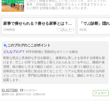
に向けて情報を発信しているブログです。ダイエットの
基本・豆知識から、話題のダイエット方法までダイエッ
トに関する情報を幅広く取り扱っています。
家事で痩せられる？痩せる家事とは？消費カロリーとコツを徹底解説
15時間前
4日前
このブログのここがポイント
科学的根拠と実践的なポイントを融合
斬新な視点と具体的な手法を駆使し、健康的な美しさを追求する情報を届
けます。忙しい日常でも無理なく取り入れられるコツを中心に、睡眠や食
習慣、体の動かし方まで幅広く紹介。エビデンスに基づく解説とともに、
効果的な方法の本質に焦点を当てることで、リアルな変化を目指せる内容
となっています。専門的な情報をわかりやすく伝え、継続しやすい工夫を
提案します。
2077580
19
週間IN:
130
週間OUT:
210
月間IN:
630