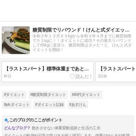
14
糖質制限でリバウンド！けんと式ダイエットに挑戦中！
令和２年１２月６５kgから令和３年４月までに糖質制限
で５２kgに！！ダイエットに成功？その後大リバウンド
して65kgに逆戻り。糖質制限はダメだ！と、けんと式ダ
イエットを開始！
【ラストスパート】標準体重まであとすこしとなった今、停滞しないためにやっていること
昨日
2日前
#ダイエット
#糖質制限ダイエット
#40代ダイエット
#pfcダイエット
#ダイエット記録
#あすけん
このブログのここがポイント
飽きさせない体重変動追跡と生活の工夫
ダイエットの軌跡や日常の気づきを鋭く描写します。体重のゆらぎや体調