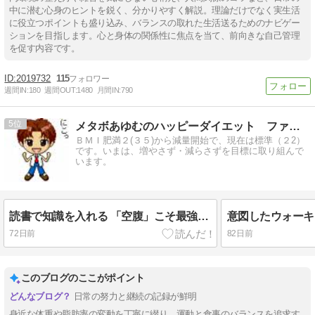
中に潜む心身のヒントを鋭く、分かりやすく解説。理論だけでなく実生活
に役立つポイントも盛り込み、バランスの取れた生活送るためのナビゲー
ションを目指します。心と身体の関係性に焦点を当て、前向きな自己管理
を促す内容です。
2019732
115
週間IN:
180
週間OUT:
1480
月間IN:
790
5
メタボあゆむのハッピーダイエット ファイナル
ＢＭＩ肥満２(３５)から減量開始で、現在は標準（２2）
です。いまは、増やさず・減らさずを目標に取り組んで
います。
読書で知識を入れる 「空腹」こそ最強のクスリ
意図したウォーキ
72日前
82日前
このブログのここがポイント
日常の努力と継続の記録が鮮明
身近な体重や脂肪率の変動を丁寧に綴り、運動と食事のバランスを追求す