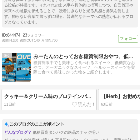
る投稿が特長です。それぞれの出来事を具体的に描写しつつ、自己管理や
未来への意欲を伝えることで、読者にきらりと光る共感と勇気を促しま
す。飾らない言葉で飾らずに綴る、普遍的なテーマへの熱意が伝わるブロ
グとなっています。
844474
23
週間IN:
180
週間OUT:
140
月間IN:
700
6
みーたんのとっておき糖質制限おやつ、低糖質スイーツ
糖質制限中でも美味しく食べれるスイーツ、低糖質なお
やつ、オーガニックなスイーツ、ヘルシースイーツを実
際に食べて美味しかった物をご紹介します。
クッキー＆クリーム味のプロテインバーを求めて・・・
11日前
63日前
このブログのここがポイント
低糖質高タンパクの絶品スナック揃い