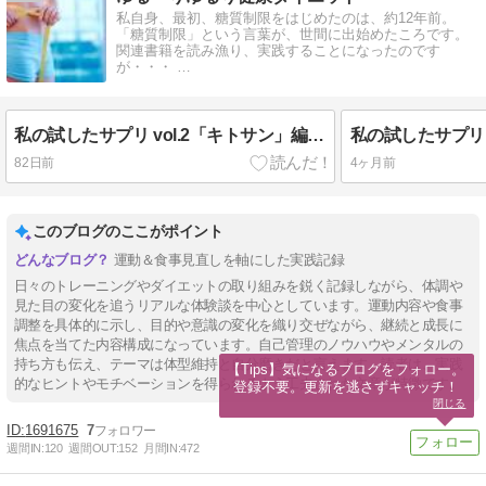
私自身、最初、糖質制限をはじめたのは、約12年前。
「糖質制限」という言葉が、世間に出始めたころです。
関連書籍を読み漁り、実践することになったのです
が・・・ …
私の試したサプリ vol.2「キトサン」編 リニューアル版
82日前
4ヶ月前
このブログのここがポイント
運動＆食事見直しを軸にした実践記録
日々のトレーニングやダイエットの取り組みを鋭く記録しながら、体調や
見た目の変化を追うリアルな体験談を中心としています。運動内容や食事
調整を具体的に示し、目的や意識の変化を織り交ぜながら、継続と成長に
焦点を当てた内容構成になっています。自己管理のノウハウやメンタルの
持ち方も伝え、テーマは体型維持と自分磨きだと言えます。読者は、実践
【Tips】気になるブログをフォロー。

的なヒントやモチベーションを得られるよう工夫された文章が特徴です。
登録不要。更新を逃さずキャッチ！
閉じる
1691675
7
週間IN:
120
週間OUT:
152
月間IN:
472