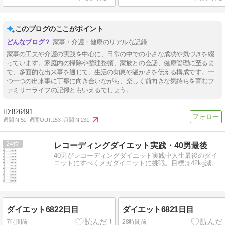
このブログのここがポイント
家事・介護・健康のリアルな記録
家事の工夫や介護の実践を中心に、日常の中での小さな成功や気づきを綴
っています。家庭内の掃除や整理整頓、家族との会話、健康管理に至るま
で、多面的な出来事を通じて、生活の知恵や温かさを伝える構成です。一
つ一つの出来事に丁寧に向き合いながら、楽しく前向きな気持ちを育むフ
ァミリーライフの記録ともいえるでしょう。
826491
週間IN:
51
週間OUT:
153
月間IN:
231
24
レコーディングダイエット実践・40男最後
40男がレコーディングダイエット実践中人生最後のダイ
エットにすべくメガダイエットに挑戦。目標は42kg減。
ダイエット6822日目
ダイエット6821日目
7時間前
28時間前