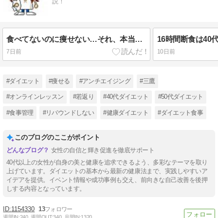
説！
食べてないのに痩せない…それ、本当に停滞期？
7日前
10日前
#ダイエット
#痩せる
#アンチエイジング
#三鷹
#オンラインレッスン
#若返り
#40代ダイエット
#50代ダイエット
#食事管理
#リバウンドしない
#健康ダイエット
#ダイエット食事
このブログのここがポイント
女性の自信と輝き促進を徹底サポート
40代以上の女性が自身の美と健康を追求できるよう、多彩なテーマを取り
上げています。ダイエットの基本から最新の健康法まで、実践しやすいア
イデアを提供。イベント情報や成功事例も交え、前向きな自己改善を後押
しする内容となっています。
1154330
13
週間IN:
240
週間OUT:
340
月間IN:
1320