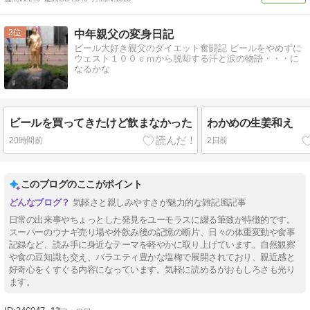
3
中年親父の変身日記
ビール大好き親父のダイエット奮闘記 ビールをやめずに
ウェスト１００ｃｍから脱却する汗と涙の物語・・・に
なるかな
ビールを買ってきたけど飲まなかった
わかめの生姜和え
20時間前
2日前
このブログのここがポイント
気軽さと親しみやすさが魅力的な雑記風記事
日常の出来事やちょっとした発見をユーモラスに綴る筆致が特徴的です。
スーパーのウナギ売り場や外飲み後の記憶の断片、日々の体重変動や食事
記録など、読み手に身近なテーマを軽やかに取り上げています。自然観察
や食の豆知識も交え、バラエティ豊かな塩梅で展開されており、親近感と
好奇心をくすぐる内容になっています。気軽に読めるがおもしろさも光り
ます。