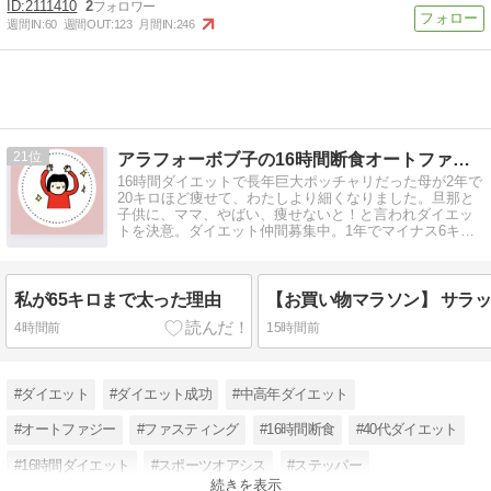
2111410
2
週間IN:
60
週間OUT:
123
月間IN:
246
21
アラフォーボブ子の16時間断食オートファジーダイエット
16時間ダイエットで長年巨大ポッチャリだった母が2年で
20キロほど痩せて、わたしより細くなりました。旦那と
子供に、ママ、やばい、痩せないと！と言われダイエッ
トを決意。ダイエット仲間募集中。1年でマイナス6キロ
達成中。
私が65キロまで太った理由
4時間前
15時間前
#ダイエット
#ダイエット成功
#中高年ダイエット
#オートファジー
#ファスティング
#16時間断食
#40代ダイエット
#16時間ダイエット
#スポーツオアシス
#ステッパー
続きを表示