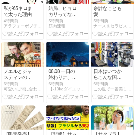
私が65キロま
結局、ヒョロ
余計なことも
で太った理由
ガリってなん
愛
で体鍛えない
4時間前
5時間前
5時間前
アラフォーボブ子の16時間断食オートファジーダイエット
筋肉速報
ナース＆セラピストのカウンセリング『K's パソ・トレ』
の?????
ノエルとジャ
08.08 一日の
日本はいつか
スティンの足
終わりに、気
らこんな国に
のサイズ比べ
持ちを整える
なってしまっ
6時間前
6時間前
6時間前
可愛いに間に合わない
【-10kgダイエット成功】健康と美容のための生活習慣
この世で一番美しく痩せるダイエット
時間・今日も
たんだろう
一日お疲れさ
までした。
【限定発売】
【悲報】サッ
【サタプラ】