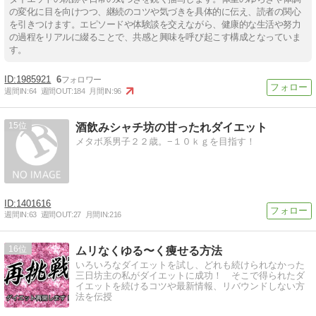
の変化に目を向けつつ、継続のコツや気づきを具体的に伝え、読者の関心
を引きつけます。エピソードや体験談を交えながら、健康的な生活や努力
の過程をリアルに綴ることで、共感と興味を呼び起こす構成となっていま
す。
1985921
6
週間IN:
64
週間OUT:
184
月間IN:
96
15
酒飲みシャチ坊の甘ったれダイエット
メタボ系男子２２歳。−１０ｋｇを目指す！
1401616
週間IN:
63
週間OUT:
27
月間IN:
216
16
ムリなくゆる〜く痩せる方法
いろいろなダイエットを試し、どれも続けられなかった
三日坊主の私がダイエットに成功！ そこで得られたダ
イエットを続けるコツや最新情報、リバウンドしない方
法を伝授