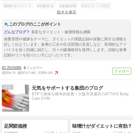
#50代ダイエット
#宅配弁当
#食事管理
#ダイエット日記
続きを表示
#主婦ダイエット
このブログのここがポイント
多彩なダイエット・健康情報を網羅
体重管理や健康をテーマに、ダイエットの実践記録や栄養に関する情報を
詳しく伝えています。食事の工夫や生活習慣の見直しなど、実用的なアド
バイスを短く的確に紹介し、日々の健康維持を後押しします。詳細な食事
記録やコツを知りたい方にぴったりです。
2015085
6
週間IN:
70
週間OUT:
460
月間IN:
300
12
元気をサポートする集団のブログ
BTPで身体を根本的改善！大阪市浪速区のATTiVO Body
Care GYM
足関節捻挫
味噌汁がダイエットに有効？