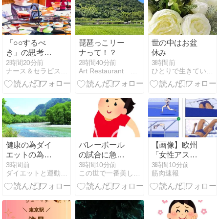
「○○するべ
琵琶っこリー
世の中はお盆
き」の思考に
ナって！？
休み
縛られていま
2時間20分前
2時間40分前
3時間前
ナース＆セラピストのカウンセリング『K's パソ・トレ』
Art Restaurant 「こころばえ」
ひとりで生きていくために〜 All roads
せんか
健康の為ダイ
バレーボール
【画像】欧州
エットの為に
の試合に急き
「女性アスリ
エアロバイク
ょ参戦！！
ートを性的対
3時間前
3時間10分前
3時間10分前
ダイエットと運動不足を解消していく引きこもりの実践ブログ
この世で一番美しく痩せるダイエット
筋肉速報
に乗ってみ
象にするポー
た！3110日目
ズがこれだ」