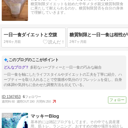
糖質制限ダイエットを始めた中年メタボ親父糖質制限食
に果たして耐えられるのか。糖質制限賛否を自分の身体
で理解していきます。
一日一食ダイエットと空腹
2年6ヶ月前
2年7ヶ月前
このブログのここがポイント
多彩なハーブティーと一日一食の巧みな融合
一日一食を軸にしたライフスタイルやダイエットの工夫を丁寧に紹介。ハ
ーブティーを取り入れることで空腹感や気分のリフレッシュを促し、自身
の体調や気持ちに合わせた調整方法も伝えている。
1347453
6
週間IN:
60
週間OUT:
190
月間IN:
250
20
マッキーBlog
基本的には雑記ブログをしてます。その中でも資産運
用、筋トレ、ランニング、おすすめの物や場所を紹介し