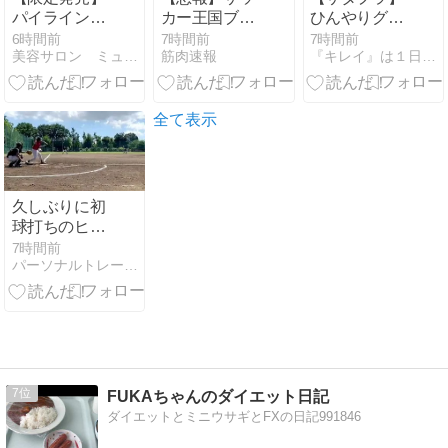
パイラインナ
カー王国ブラ
ひんやりグッ
ーハーブ
ジルで進むサ
ズ～ベルモン
6時間前
7時間前
7時間前
美容サロン ミューズガーデン 女神の庭
筋肉速報
『キレイ』は１日にしてならず
ッカー離れ
ド、ロゴス、
36％が「関心
ドン・キホー
なし」
テ～
全て表示
久しぶりに初
球打ちのヒッ
ト
7時間前
パーソナルトレーナー依田裕章のブログ
7
FUKAちゃんのダイエット日記
ダイエットとミニウサギとFXの日記991846