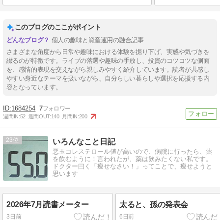
このブログのここがポイント
個人の趣味と資産運用の融合記事
さまざまな角度から日常や趣味における体験を掘り下げ、実感や気づきを
綴るのが特徴です。ライブの落選や趣味の手放し、投資のコツコツな側面
を、感情的表現を交えながら親しみやすく紹介しています。読者が共感し
やすい身近なテーマを扱いながら、自分らしい暮らしや選択を応援する内
容となっています。
1684254
7
週間IN:
52
週間OUT:
140
月間IN:
200
23
いろんなこと日記
悪玉コレステロール値が高いので、病院に行ったら、薬
を飲むように！言われたが、薬は飲みたくない私です。
ドクター曰く「痩せなさい！」ってことで、痩せようと
思います
2026年7月読書メーター
太ると、孫の発表会
3日前
6日前