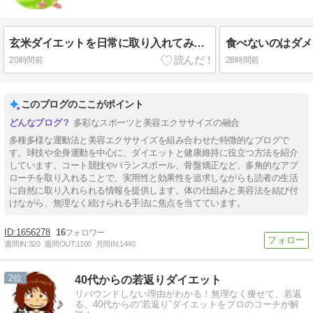
玄米ダイエットを日常に取り入れてみる？
20時間前
28時間前
このブログのここがポイント
多彩なスポーツと美容エクササイズの融合
多種多様な運動法と美容エクササイズを組み合わせた特徴的なブログで
す。球技や全身運動を中心に、ダイエットと健康維持に役立つ方法を紹介
しています。コート競技やバランスボール、骨盤矯正など、多角的なアプ
ローチを取り入れることで、実用性と効果性を追求しながらも読者の生活
に自然に取り入れられる情報を提供します。体の仕組みと美容法を結び付
けながら、無理なく続けられる手法に焦点を当てています。
1656278
16
週間IN:
320
週間OUT:
1100
月間IN:
1440
2
40代からの若返りダイエット
リバウンドしない理由がわかる！無理なく痩せて、若返
る。40代からの“若返り”ダイエットをプロのコーチが解