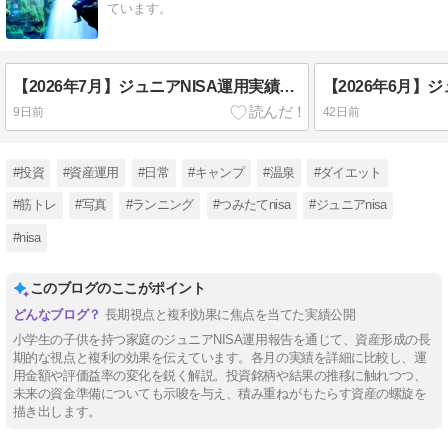
ています。
【2026年7月】ジュニアNISA運用実績｜追加投資なしで放置した結果を38歳医療職が公開
9日前
42日前
#投資
#資産運用
#日常
#キャンプ
#温泉
#ダイエット
#筋トレ
#写真
#ランニング
#つみたてnisa
#ジュニアnisa
#nisa
このブログのここがポイント
長期視点と複利効果に焦点を当てた実績公開
小学生の子供を持つ家庭のジュニアNISA運用報告を通じて、資産形成の長
期的な視点と複利の効果を伝えています。各月の実績を詳細に比較し、運
用金額や評価益率の変化を鋭く解説。投資銘柄や結果の推移に触れつつ、
未来の資金準備についても示唆を与え、積み重ねがもたらす資産の螺旋を
描き出します。