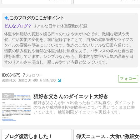
このブログのここがポイント
リアルな日常と体重変動の記録
体重や体脂肪の変動を綴る日々のつぶやきが中心です。微細な増減や天
候、生活習慣の変化を丁寧に記録することで、自身の健康管理やライフス
タイルの変遷を明確にしています。飽きのこないリアルな日常を通じて、
習慣の積み重ねや自然な体重推移に焦点をあて、バランスの取れた自己管
理を追求しています。シンプルながらも、具体的な数字や天気の詳細が日
常のリアルさを演出し、親しみやすい内容となっています。
684675
7
週間IN:
50
週間OUT:
790
月間IN:
300
25
猫好き父さんのダイエット大好き
猫好き父さんが日々出会ったねこの写真や、ダイエット
の悩みや成功事例や失敗事例について思いつくままに書
いています。糖質制限ダイエットを実践中です。
ブログ復活しました！