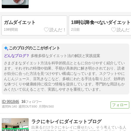
ガムダイエット
18時以降食べないダイエット
19時間前
2日前
このブログのここがポイント
多種多様なダイエット法の解説と実践提案
さまざまなダイエット方法を科学的視点とともに分かりやすく紹介してい
ます。それぞれの特徴や効果、手順が具体的に解き明かされており、読者
が自分に合った方法を見つけやすい構成になっています。スクワットやに
んじんジュース、豆乳きなこなど、多岐にわたる手法を取り上げ、効率的
な体づくりや健康維持に役立つ情報を提供しています。専門的な用語もか
みくだいて伝えることで、実践しやすさを重視しています。
991846
16
週間IN:
140
週間OUT:
690
月間IN:
560
8
ラクにキレイにダイエットブログ
出来るだけラクにキレイに痩せたい。そう考えている人