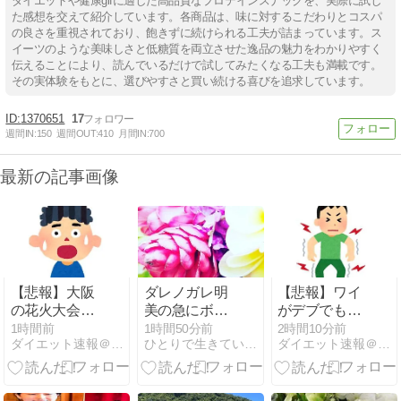
ダイエットや健康gifに適した高品質なプロテインスナックを、実際に試し
た感想を交えて紹介しています。各商品は、味に対するこだわりとコスパ
の良さを重視されており、飽きずに続けられる工夫が詰まっています。ス
イーツのような美味しさと低糖質を両立させた逸品の魅力をわかりやすく
伝えることにより、読んでいるだけで試してみたくなる工夫も満載です。
その実体験をもとに、選びやすさと買い続ける喜びを追求しています。
1370651
17
週間IN:
150
週間OUT:
410
月間IN:
700
最新の記事画像
【悲報】大阪
ダレノガレ明
【悲報】ワイ
の花火大会、
美の急にボラ
がデブでも、
民度がレベチ
ンティア
ジムに行って
1時間前
1時間50分前
2時間10分前
ダイエット速報＠２ちゃんねる
ひとりで生きていくために〜 All roads
ダイエット速報＠２ちゃんねる
wwwwwwwwwwwwwwww
筋肉痛になら
ない