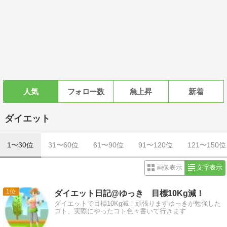
人気
フォロー数
急上昇
新着
ダイエット
1〜30位
31〜60位
61〜90位
91〜120位
121〜150位
画像表示
文字表示
1
ダイエット日記@ゆっき 目標10Kg減！
ダイエットで目標10Kg減！頑張りますゆっきが勉強した
コト、実際にやったコト色々書いて行きます