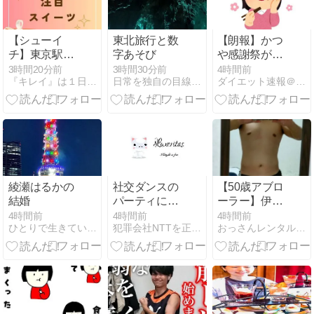
【シューイ
東北旅行と数
【朗報】かつ
チ】東京駅注
字あそび
や感謝祭が開
目スイーツ～
催中！人気メ
3時間20分前
3時間30分前
4時間前
『キレイ』は１日にしてならず
日常を独自の目線で笑い飛ばしていきますー！
ダイエット速報＠２ちゃんねる
COCORIS(コ
ニューが税抜
コリス) ～
150円引き＆
ご飯大盛り無
料🤤
綾瀬はるかの
社交ダンスの
【50歳アブロ
結婚
パーティに参
ーラー】伊之
加してきまし
助ボディ計
4時間前
4時間前
4時間前
ひとりで生きていくために〜 All roads
犯罪会社NTTを正常に戻すために命をかけて戦う
おっさんレンタル（美魔おっさん活動記）健康＆美容ブログ
た
画：4年1週間
目