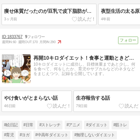
痩せ体質だったのが豆乳で皮下脂肪がぁぁ：ダイエット再開します
3ヶ月前
4年前
1833767
9
週間IN:
60
週間OUT:
170
月間IN:
290
17
再開10キロダイエット！食事と運動ときどき雑記
10キロダイエットに成功し、目標体重まであと少し。何
を食べて、何をしたか、育児やサブカルなどのネタなど
をまじえつつ、記録を公開しています。
やけ食いがとまらない話
生存報告する話
46日前
79日前
#絵日記
#日常
#ストレッチ
#アニメ
#ダイエット
#筋トレ
#育児
#ヨガ
#中高年ダイエット
#無理しないダイエット