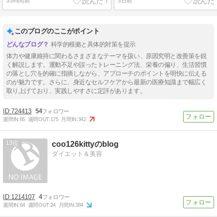
33時間前
3日前
このブログのここがポイント
科学的根拠と具体的対策を提示
体力や健康維持に関わるさまざまなテーマを扱い、原因究明と改善策を鋭
く解説します。運動不足や誤ったトレーニング法、栄養の偏り、生活習慣
の落とし穴を的確に指摘しながら、アプローチのポイントを明快に伝える
のが魅力です。さらに、身近なセルフケアから最新の医療知識まで幅広く
取り上げており、実践しやすさに定評があります。
724413
54
週間IN:
65
週間OUT:
175
月間IN:
342
13
coo126kittyのblog
ダイエット＆美容
1214107
4
週間IN:
64
週間OUT:
24
月間IN:
384