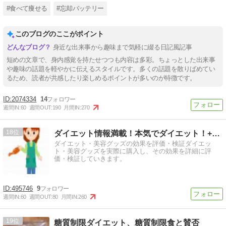
#食べて痩せる
#忘却バッテリー
このブログのここがポイント
身近な出来事から趣味まで気軽に綴る日記風記事
短めの文章で、身内感覚を持たせつつも内容は多彩。ちょっとした出来事
や趣味の話題を軽やかに伝えるスタイルです。多くの話題を散りばめてい
るため、読者が共感したり楽しめるポイントが多いのが特徴です。
2074334
14
週間IN:
60
週間OUT:
190
月間IN:
270
18
ダイエット情報満載！本気でダイエット！+美容
ダイエット・美容グッズの効果を評価・検証ダイエッ
ト・美容グッズを実際に購入し、その効果を詳細に評
価・検証していきます。
495746
9
週間IN:
60
週間OUT:
80
月間IN:
260
19
糖質制限ダイエット、糖質制限食と賛否