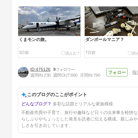
くまモンの旅。
ダンボールマニア？
3日前
7日前
475126
9
報
週間IN:
230
週間OUT:
860
月間IN:
790
このブログのここがポイント
岩盤浴＆露天風呂の旅。
多彩な話題とリアルな家族模様
16日前
不動産売買や子育て、旅行や趣味など日々の出来事を軽快な
らしぶりやちょっとした発見を読者に伝える構成。親しみや
しさを引き出しています。