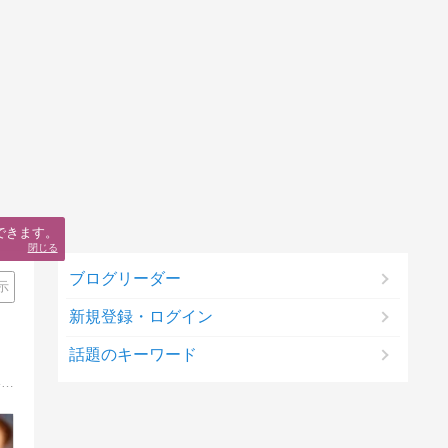
できます。
閉じる
ブログリーダー
示
新規登録・ログイン
話題のキーワード
小さな田舎町で学習塾を営んでいる"塾長パパ"の育児＆教育研究レポート。高2の息子と中1の娘の父で、17年間「頭の良い子に育てない子育て」を実践中。その子育てメソッド、また子育てや教育の仕事を通して学んだこと、感じたことを熱く語る！