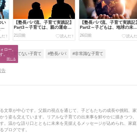
つい
【塾長パパ流、子育て実践記】
【塾長パパ流、子育て実践記
ッシ
Part3～子育ては、親の運命を
Part2～子どもは、地球の未
何？
も変える～
そのもの～
21日前
26日前
ォロー。

良い子に育てない子育て
#塾長パパ
#非常識な子育て
す。
閉じる
報告
る文章が中心です。父親の視点を通じて、子どもたちの成長や挑戦、家
かう姿も交えています。リアルな子育ての出来事を鮮やかに描きつつ、
す。温かな語り口とともに未来を見据えるメッセージが込められ、家庭
るブログです。