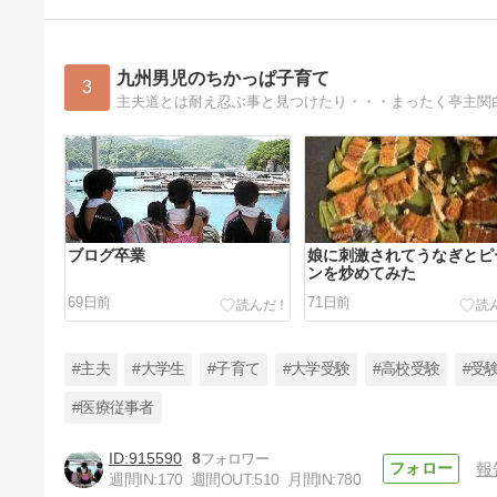
九州男児のちかっぱ子育て
3
主夫道とは耐え忍ぶ事と見つけたり・・・まったく亭主関
ブログ卒業
娘に刺激されてうなぎとピ
ンを炒めてみた
69日前
71日前
#主夫
#大学生
#子育て
#大学受験
#高校受験
#受
#医療従事者
915590
8
報
料理のレパートリーが増え続け
週間IN:
170
週間OUT:
510
月間IN:
780
る大１娘