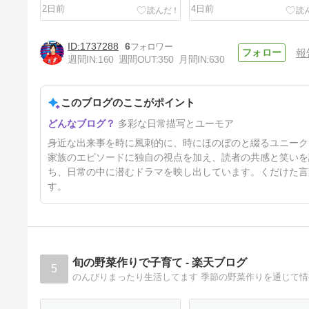
2日前
4日前
1737288
6
報
週間IN:
160
週間OUT:
350
月間IN:
630
このブログのここがポイント
１０年前の熊本地震の時を振り
多彩な日常描写とユーモア
返ってみる PART １
7日前
身近な出来事を時に風刺的に、時にほのぼのと綴るユニーク
家族のエピソードに独自の視点を加え、読者の共感と笑いを
ち、日常の中に潜むドラマを映し出しています。くだけた言
す。
旬の野菜作りで子育て - 楽天ブログ
5