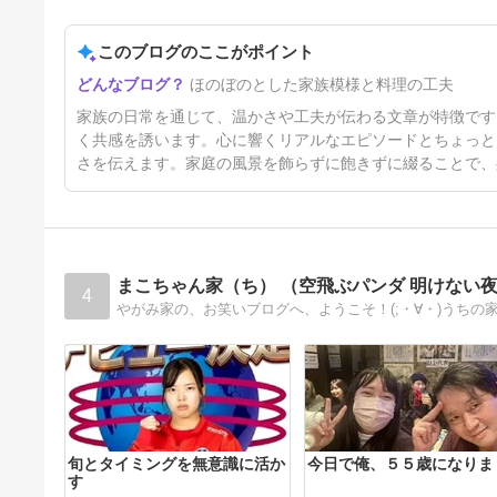
75日前
このブログのここがポイント
ほのぼのとした家族模様と料理の工夫
家族の日常を通じて、温かさや工夫が伝わる文章が特徴です
く共感を誘います。心に響くリアルなエピソードとちょっと
さを伝えます。家庭の風景を飾らずに飽きずに綴ることで、
まこちゃん家（ち） （空飛ぶパンダ 明けない
4
旬とタイミングを無意識に活か
今日で俺、５５歳になりま
す