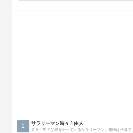
サラリーマン時々自由人
2
２女１男の父親をやっているサラリーマン。趣味は子育て