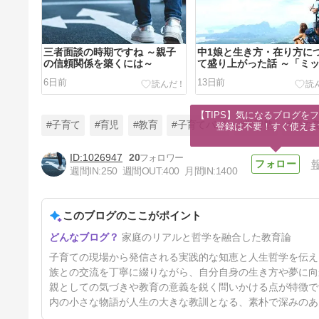
三者面談の時期ですね ～親子
中1娘と生き方・在り方に
の信頼関係を築くには～
て盛り上がった話 ～「ミ
ョンステートメント」って
6日前
13日前
～
【TIPS】気になるブログをフ
#子育て
#育児
#教育
#子育てパパ
#学習塾
#頭の
登録は不要！すぐ使えま
1026947
20
週間IN:
250
週間OUT:
400
月間IN:
1400
父ちゃんも負けられない！～最
近の我が家、悩める「息子」編
～
このブログのここがポイント
26日前
家庭のリアルと哲学を融合した教育論
子育ての現場から発信される実践的な知恵と人生哲学を伝え
族との交流を丁寧に綴りながら、自分自身の生き方や夢に向
親としての気づきや教育の意義を鋭く問いかける点が特徴で
内の小さな物語が人生の大きな教訓となる、素朴で深みのあ