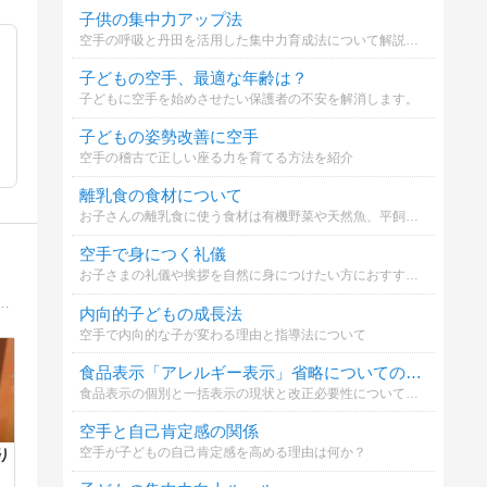
子供の集中力アップ法
空手の呼吸と丹田を活用した集中力育成法について解説します。
子どもの空手、最適な年齢は？
子どもに空手を始めさせたい保護者の不安を解消します。
子どもの姿勢改善に空手
空手の稽古で正しい座る力を育てる方法を紹介
離乳食の食材について
お子さんの離乳食に使う食材は有機野菜や天然魚、平飼い卵などこだわっていますか？※私はこだわって選んでいるのですがなんせお高い、、、家計を圧迫しています(´;ω;｀)
空手で身につく礼儀
お子さまの礼儀や挨拶を自然に身につけたい方におすすめ。
;・∀・)うちの家族、その周りの人達のアホ話、笑い話で、今まで無かったタイプのお笑いブログだと思います(;・∀・)
内向的子どもの成長法
空手で内向的な子が変わる理由と指導法について
食品表示「アレルギー表示」省略についての意見
食品表示の個別と一括表示の現状と改正必要性についてどう思いますか
空手と自己肯定感の関係
空手が子どもの自己肯定感を高める理由は何か？
り