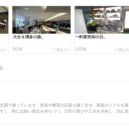
大分＆博多の旅。
一軒家売却の日。
9日前
12日前
告
文調で綴っています。投資や教育の話題も織り交ぜ、家庭のリアルな暮
すく、時には鋭い視点を持ちつつ、日常の喜びや工夫を共有し、読む楽