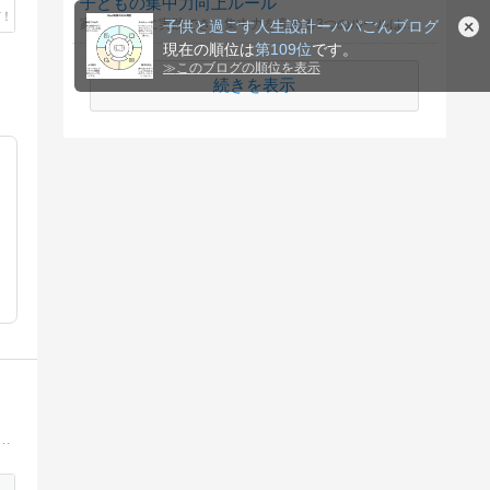
子どもの集中力向上ルール
家庭で簡単に実践できる集中力を高める3つのルールは何？
子供と過ごす人生設計ーパパごんブログ
現在の順位は
第109位
です。
≫
このブログの順位を表示
続きを表示
 季節の野菜作りを通じて情操教育になればいいなと思っています 自分の人生を楽しみつつ、子育てを楽しんでます 人生は暇つぶし