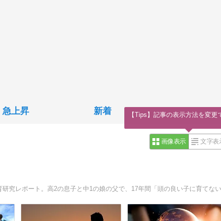
急上昇
新着
【Tips】記事の表示方法を変更
画像表示
文字表