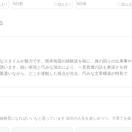
5日前
6日前
告
なスタイルが魅力です。熊本地震の経験談を核に、身の回りの出来事や
誘います。鋭い表現と巧みな演出により、一見普通の話も奥深さを持
葉遣いながら、どこか達観した視点が光る、巧みな文章構成が特長で
のんびりまったり生活してます