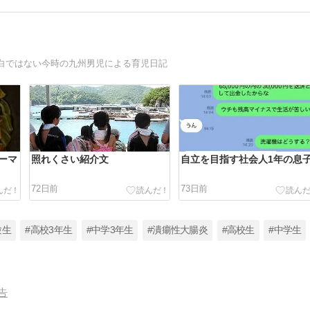
白ではない今時の九州男児による育児日記
ーマ
照れくさい紹介文
自立を目指す社会人1年の息
72日前
73日前
験生
#高校3年生
#中学3年生
#潰瘍性大腸炎
#高校生
#中学生
告