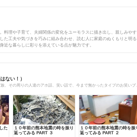
。料理や子育て、夫婦関係の変化をユーモラスに描き出し、親しみやす
した工夫や気づきを巧みに組み合わせ、読む人に家庭のぬくもりと明る
身近な暮らしに彩りを添えている点が魅力です。
夜はない！）
やがみ家の、お笑いブログへ、ようこそ！(
した
１０年前の熊本地震の時を振り
１０年前の熊本地震の時を振
返ってみる PART ３
返ってみる PART ２