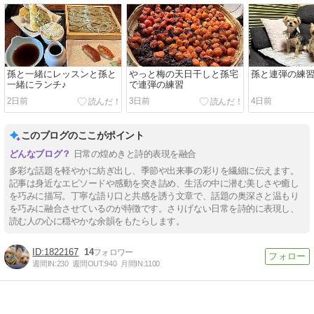
孫と一緒にレッスンと孫と
やっと梅の天日干しと孫宅
孫と連弾の練
一緒にランチ♪
で連弾の練習
2日前
3日前
4日前
このブログのここがポイント
日常の煌めきと詩的表現を融合
多彩な話題を軽やかに紡ぎ出し、季節や出来事の彩りを繊細に伝えます。
記事は身近なエピソードや感動を突き詰め、生活の中に潜む美しさや癒し
を巧みに描写。丁寧な語り口と共感を誘う文章で、話題の奥深さと温もり
を巧みに融合させているのが特徴です。さりげない日常を詩的に表現し、
読む人の心に穏やかな余韻をもたらします。
1822167
14
週間IN:
230
週間OUT:
940
月間IN:
1100