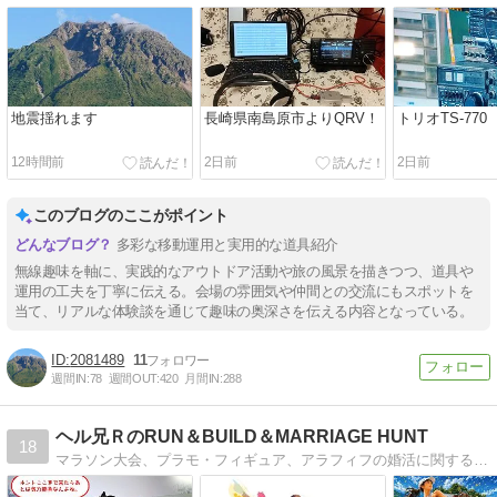
地震揺れます
長崎県南島原市よりQRV！
トリオTS-770
12時間前
2日前
2日前
このブログのここがポイント
多彩な移動運用と実用的な道具紹介
無線趣味を軸に、実践的なアウトドア活動や旅の風景を描きつつ、道具や
運用の工夫を丁寧に伝える。会場の雰囲気や仲間との交流にもスポットを
当て、リアルな体験談を通じて趣味の奥深さを伝える内容となっている。
2081489
11
週間IN:
78
週間OUT:
420
月間IN:
288
ヘル兄ＲのRUN＆BUILD＆MARRIAGE HUNT
18
マラソン大会、プラモ・フィギュア、アラフィフの婚活に関する為になる（？）情報をお届けします！