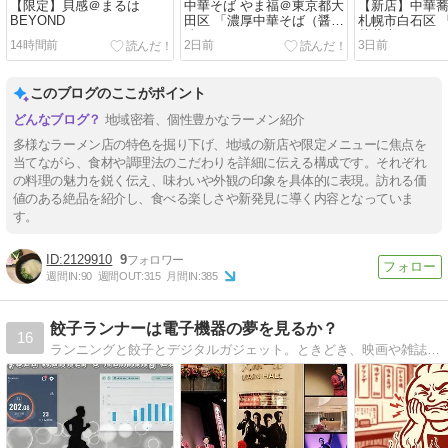
【限定】貝感＠まるは
中華そば やま福＠東京都大
【新店】中華蕎
BEYOND
田区 「濃厚中華そば（醤
札幌市白石区 
油）」
華蕎麦」
14時間前
2日前
3日前
このブログのここがポイント
地域密着、個性豊かなラーメン紹介
多様なラーメン店の特色を掘り下げ、地域の新店や限定メニューに焦点を
当てながら、食材や調理法のこだわりを詳細に伝える構成です。それぞれ
の料理の魅力を鋭く伝え、味わいや外観の印象を具体的に表現。訪れる価
値のある絶品を紹介し、食べる楽しさや新発見に導く内容となっていま
す。
2129910
9
週間IN:
90
週間OUT:
315
月間IN:
385
餃子ランナーは電子機器の夢を見るか？
16
ランニングと餃子とデジタルガジェット。ときどき、映画や雑誌の話。言いたいことを言い捨てるブログ。