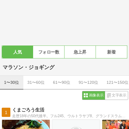
人気
フォロー数
急上昇
新着
マラソン・ジョギング
1〜30位
31〜60位
61〜90位
91〜120位
121〜150位
画像表示
文字表示
くまごろう生活
1
走歴18年の50代後半。フル245、ウルトラサブ8、グランドスラム達成するも最近は低迷中。でもサブスリー100回目指して奮闘中 → 2022おかやまで100回達成（現在127回）