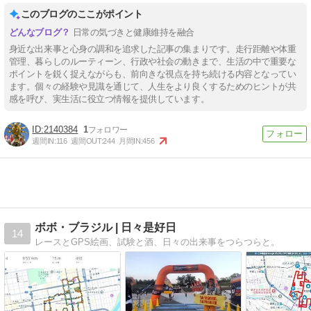
このブログのここがポイント
日常の気づきと健康維持を融合
身近な出来事と心身の調和を追求した記事の集まりです。走行距離や体重
管理、暮らしのルーティーン、行政や社会の動きまで、生活の中で重要な
ポイントを鋭く捉えながらも、前向きな視点を持ち続ける内容となってい
ます。個々の経験や見識を通じて、人生をより良くするためのヒントが共
感を呼び、実生活に役立つ情報を提供しています。
2140384
1
週間IN:
116
週間OUT:
244
月間IN:
456
ボボ・ブラジル | 日々是好日
14
レースとGPS絵画、試験と酒、日々の出来事をつらつらと。