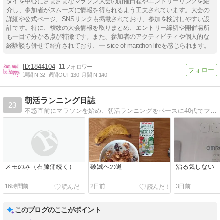
タイを中心にさまざまなマラソン大会の開催日程やエントリーリンクを紹
介し、参加者がスムーズに情報を得られるよう工夫されています。大会の
詳細や公式ページ、SNSリンクも掲載されており、参加を検討しやすい設
計です。特に、複数の大会情報を取りまとめ、エントリー締切や開催場所
も一目で分かる点が特徴です。また、参加者のアクティビティや個人的な
経験談も併せて紹介されており、一 slice of marathon lifeを感じられます。
1844104
11
週間IN:
32
週間OUT:
130
月間IN:
140
朝活ランニング日誌
23
不惑直前にマラソンを始め、朝活ランニングをベースに40代でフルマラソンのサブ2.5を達成しました。次の目標は福岡国際のA標準突破です。
メモのみ（右膝痛続く）
破滅への道
治る気しない
16時間前
2日前
3日前
このブログのここがポイント