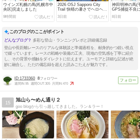
ウインズ札幌の馬(札幌市中
2026 OSJ Sapporo City
神田明神の馬(
央区)完走しました
Trail 快晴の暑さでヘロヘロ
GPS捕捉不良
になるもエイドとスライド
9時間前
3日前
8日前
を楽しみ9時間40分強で完
走
このブログのここがポイント
多彩な登山・ランニングレポと詳細備忘録
登山や長距離レースのリアルな体験談と準備過程を、献身的かつ鋭い視点
で綴っています。レースの戦略や装備の工夫、現地の空気感を丁寧に紹介
し、その背景や感触をダイレクトに伝えます。ユーモアと詳細な記述が絶
妙に融合し、ただの備忘録を超えた読みごたえが魅力です。
1733360
8
週間IN:
95
週間OUT:
305
月間IN:
470
旭山ら〜めん通り２
15
goo blogから引っ越してきました。ラン＆ラー！