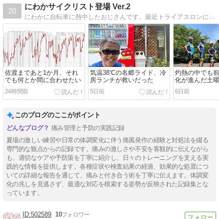
にわかサイクリスト登場 Ver.2
20
にわかに自転車に熱中したおじさんです。最近トライアスロンにはまり、時々MTBで里山を走ったり、サイクリング、うどんの話をアップしていきます。
佐渡まであと1か月、それ
気温38℃の名郷ライド、冷
灼熱の中でも
でも何とか間に合わせたい
房ランチが救いだった
化が進んだ土
24時間前
5日前
6日前
このブログのここがポイント
痛み管理と予防の実践記録
夏場の激しい練習や日常の体調変化に伴う痛風発作の経験と対処法を綴る
専門的な観点からの記録です。痛みの激しさや不安を客観的に伝えながら
も、適切なケアや予防策を丁寧に紹介し、日々のトレーニングを支える実
践的な情報を提供します。各種症状や検査結果の経過、効果的な処置につ
いての詳細な報告を通じて、痛みと付き合う術を丁寧に伝えます。体調変
化の兆しを見逃さず、最適な対応を模索する姿勢が反映された記録集とな
っています。
502589
10