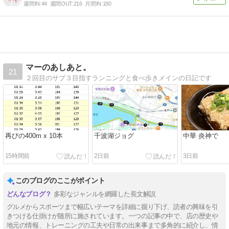
週間IN:
44
週間OUT:
216
月間IN:
180
マーのあしあと。
21
２回目のサブ３目指すランニングと食べ歩きメインの日記です
再びの400m x 10本
千波湖ジョグ
中華 炎神で
15時間前
2日前
3日前
このブログのここがポイント
多彩なジャンルを網羅した長文解説
グルメからスポーツまで幅広いテーマを詳細に掘り下げ、読者の興味を引
きつける仕掛けが随所に施されています。一つの記事の中で、店の歴史や
地元の情報、トレーニングの工夫や日常の出来事まで多角的に紹介し、情