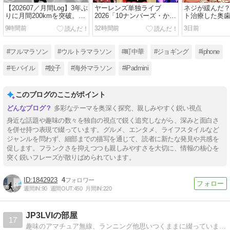
【202607／月間Log】3年ぶ
ヤーレンズ単独ライブ
ネジが緩んだ
りに月間200kmを突破。そ
2026「10ナンバーズ・から
ト治療した奥
れでも素直に喜べない理由
っと」8/5東京公演フォトレ
9時間前
32時間前
3日前
ポート【撮影OKタイム＆
エリア限定／ネタバレな
し】
#フルマラソン
#ウルトラマラソン
#町中華
#ジョギング
#iphone
#モバイル
#餃子
#海外マラソン
#iPadmini
このブログのここがポイント
多彩なテーマを奥深く探究、親しみやすく鋭い視点
身近な話題や趣味の数々を独自の視点で鋭く追究しながら、深みと面白さ
を併せ持つ表現で綴っています。グルメ、エンタメ、ライフスタイルなど
ジャンルを問わず、細部までの描写を通じて、読者に新たな発見や共感を
促します。フランクさを抑えつつも親しみやすさを大切に、情報の核心を
突く鋭いフレーズが散りばめられています。
1842923
4
週間IN:
90
週間OUT:
450
月間IN:
220
JP3LVIの部屋
17
趣味のアマチュア無線、ランニング他思いつくままに綴っています。