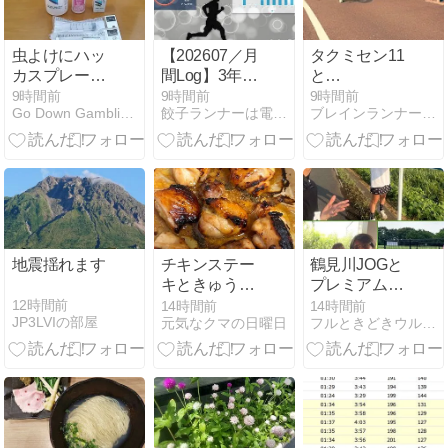
虫よけにハッ
【202607／月
タクミセン11
カスプレー手
間Log】3年ぶ
と
作り
りに月間
YURENIKUIPOKK
9時間前
9時間前
9時間前
Go Down Gamblin' ver.6
餃子ランナーは電子機器の夢を見るか？
ブレインランナーズのマラソン日記
200kmを突
レビュー
破。それでも
素直に喜べな
い理由
地震揺れます
チキンステー
鶴見川JOGと
キときゅうり
プレミアムカ
のわさび漬け
ルビ食べ飲み
12時間前
14時間前
14時間前
JP3LVIの部屋
元気なクマの日曜日
フルときどきウルトラマラソン★
放題とドッグ
ラン✧