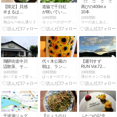
【限定】貝感
道脇で千日紅
再びの400m x
＠まるは
が咲いていま
10本
BEYOND
した
14時間前
14時間前
15時間前
旭山ら〜めん通り２
ヨッシーのガーデニングと菜園日記
マーのあしあと。
飛騨街道中川
代々木公園の
【週刊すず
辺散策、その
朝は、ランナ
RUN Vol.72】
１。
ーの聖地だっ
ちょっと走り
16時間前
19時間前
19時間前
歩いて走って登って、毎日ビール。
ぱっきーのファンラン日記?
僕がキャンプを始めたワケ
た！ギリ沖縄
すぎた週間
に戻れました
97.63km――OBLA
（汗）
と5000mTT再
挑戦｜
2026/07/27〜
08/02【練習記
録】
千波湖ジョグ
【りょうのり
ふたつの記念