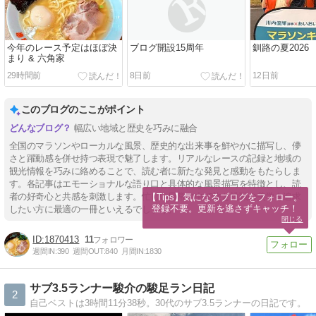
今年のレース予定はほぼ決
ブログ開設15周年
釧路の夏2026
まり & 六角家
29時間前
8日前
12日前
このブログのここがポイント
幅広い地域と歴史を巧みに融合
全国のマラソンやローカルな風景、歴史的な出来事を鮮やかに描写し、儚
さと躍動感を併せ持つ表現で魅了します。リアルなレースの記録と地域の
観光情報を巧みに絡めることで、読む者に新たな発見と感動をもたらしま
す。各記事はエモーショナルな語り口と具体的な風景描写を特徴とし、読
者の好奇心と共感を刺激します。忙しい日常の中で旅と挑戦の美学を追求
【Tips】気になるブログをフォロー。

登録不要。更新を逃さずキャッチ！
したい方に最適の一冊といえるでしょう。
閉じる
1870413
11
週間IN:
390
週間OUT:
840
月間IN:
1830
サブ3.5ランナー駿介の駿足ラン日記
2
自己ベストは3時間11分38秒。30代のサブ3.5ランナーの日記です。