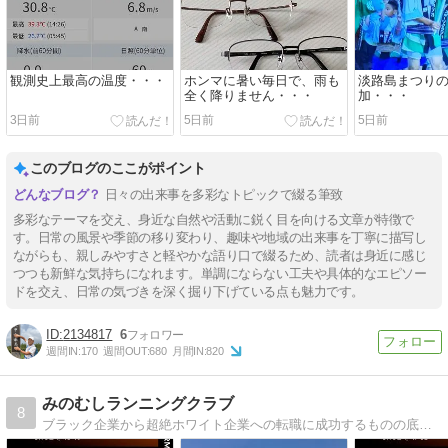
観測史上最高の温度・・・
ホンマに暑い毎日で、雨も
淡路島まつり
全く降りません・・・
加・・・
3日前
5日前
5日前
このブログのここがポイント
日々の出来事を多彩なトピックで綴る筆致
多彩なテーマを交え、身近な自然や活動に鋭く目を向ける文章が特徴で
す。日常の風景や季節の移り変わり、趣味や地域の出来事を丁寧に描写し
ながらも、親しみやすさと軽やかな語り口で綴るため、読者は身近に感じ
つつも新鮮な気持ちになれます。単調にならない工夫や具体的なエピソー
ドを交え、日常の気づきを深く掘り下げている点も魅力です。
2134817
6
週間IN:
170
週間OUT:
680
月間IN:
820
みのむしランニングクラブ
8
ブラック企業から超絶ホワイト企業への転職に成功するものの底辺部署に配属され困惑の日々と闘うポンコツサラリーマン兼初心者市民ランナーの日常ブログです。