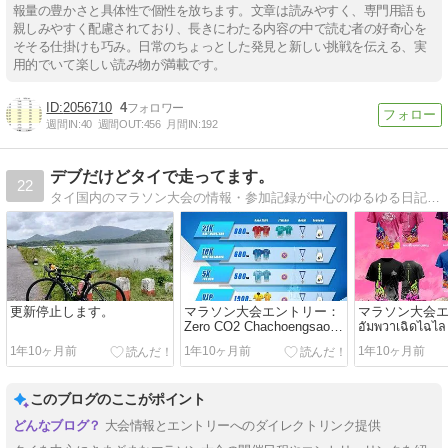
報量の豊かさと具体性で個性を放ちます。文章は読みやすく、専門用語も
親しみやすく配慮されており、長きにわたる内容の中で読む者の好奇心を
そそる仕掛けも巧み。日常のちょっとした発見と新しい挑戦を伝える、実
用的でいて楽しい読み物が満載です。
2056710
4
週間IN:
40
週間OUT:
456
月間IN:
192
デブだけどタイで走ってます。
22
タイ国内のマラソン大会の情報・参加記録が中心のゆるゆる日記です。
更新停止します。
マラソン大会エントリー：
マラソン大会
Zero CO2 Chachoengsao
อัมพวาเฉิดไฉไล
Run 2024
อัมพวา ฮาล์ฟมาร
1年10ヶ月前
1年10ヶ月前
1年10ヶ月前
9
このブログのここがポイント
大会情報とエントリーへのダイレクトリンク提供