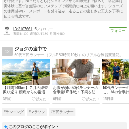
が特徴です。ゆったりとしたジョギングから距離走まで幅広く、各記事は
実体験に基づき無理のないステップで継続的な向上を狙います。シューズ
の使用感やレースレポートも盛り込み、走ることの楽しさと工夫を丁寧に
伝える構成です。
2107661
5
週間IN:
120
週間OUT:
150
月間IN:
480
ジョグの途中で
12
50代市民ランナー（フルPB3時間10秒）のリアルな練習変遷記。実腹シューズレビュー、呼吸が楽でも脚は壊れる真の回復JOG論、6週間ごとに身体を騙して移行する緻密なシーズン計画、腰痛復帰ドキュメントを配信中！
【月間149km】７月の練習
お腹が弱い50代ランナーの
50代ランナー
振り返り 腰痛からの復活と
食事量UP作戦！下痢を防ぐ
し。AIの食事
酷暑の洗礼
3つの工夫
た隠れカロリ
3日前
6日前
15日前
#ランニング
#マラソン
#市民ランナー
このブログのここがポイント