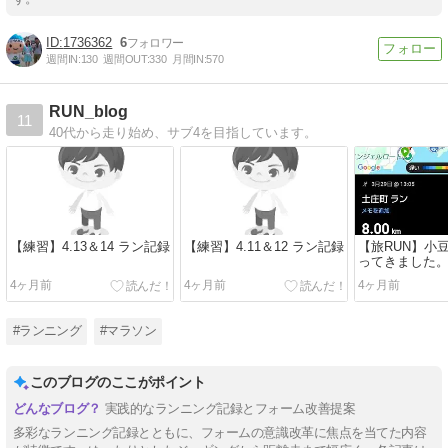
1736362
6
週間IN:
130
週間OUT:
330
月間IN:
570
RUN_blog
11
40代から走り始め、サブ4を目指しています。
【練習】4.13＆14 ラン記録
【練習】4.11＆12 ラン記録
【旅RUN】小
ってきました
4ヶ月前
4ヶ月前
4ヶ月前
#ランニング
#マラソン
このブログのここがポイント
実践的なランニング記録とフォーム改善提案
多彩なランニング記録とともに、フォームの意識改革に焦点を当てた内容