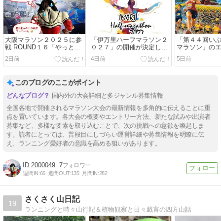
大阪マラソン２０２５に参
「伊万里ハーフマラソン２
「第４４回い
戦 ROUND１６「やっと果
０２７」の開催が決定しま
マラソン」の
たせたこと」
した。
始まっていま
2日前
4日前
5日前
このブログのここがポイント
国内外の大会詳細と多ジャンル募集情報
全国各地で開催されるマラソン大会の最新情報を多角的に伝えることに重
点を置いています。各大会の概要やエントリー方法、新たな試みや出演者
募集など、多様な要素を取り込むことで、次の挑戦への意欲を喚起しま
す。読者にとっては、普段目にしづらい運営詳細や募集情報を明瞭に伝
え、ランニング愛好者の意識を高める狙いがあります。
2000049
7
週間IN:
66
週間OUT:
135
月間IN:
282
さくさく山日記
19
ランニングと時々山行記＆植物観察と日々戯言の四方山話