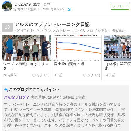
623249
12
週間IN:
170
週間OUT:
780
月間IN:
650
アルスのマラソントレーニング日記
10
2014年7月からマラソンのトレーニング＆ブログを開始。夢の福岡国際マラソンの舞台へ！！
シーズン初戦に向けてリス
富士登山競走・週
［速報］第79
タート
走
24時間前
9日前
14日前
このブログのここがポイント
実戦重視の練習と記録突破に焦点
マラソンやトレーニングに熱意を持つ走者のリアルな挑戦を綴っていま
す。山岳レースやレース準備、体調管理のポイントを具体的に紹介し、実
践的な知見を伝えています。競技会の詳細や周囲の状況も織り交ぜ、共感
を呼ぶ書き口で一貫しています。バラエティ豊かなイベントや日常の努力
が親しみやすく描かれ、スポーツの奥深さと楽しさを感じ取れる内容で
す。