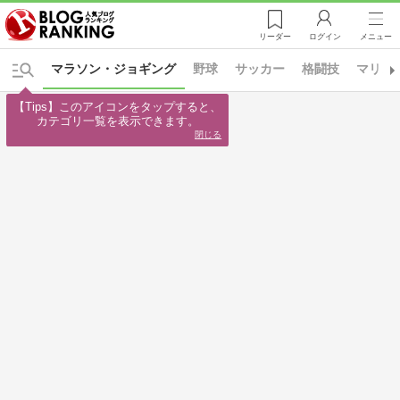
リーダー
ログイン
メニュー
マラソン・ジョギング
野球
サッカー
格闘技
マリン
【Tips】このアイコンをタップすると、

カテゴリ一覧を表示できます。
閉じる