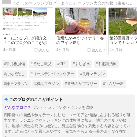
わたしのマラソンブログへようこそ マラソン大会の情報（東京ﾏﾗｿﾝ、長野ﾏﾗｿﾝ、別大ﾏﾗｿﾝ、神戸ﾏﾗｿﾝ、大町ｱﾙﾌﾟｽﾏﾗｿﾝ、諏訪湖ﾏﾗｿﾝ、滑川ほ…
ＡＩによるブログ紹介文
信州たかやまワイナリー春
第28回長野マ
『このブログのここがポイ
のワイン祭り
コレで！ いい
ント』
で？ いいんだ
4ヶ月前
4ヶ月前
4ヶ月前
#半月板損傷
#でたし親父
#GPT
#ふしぎ水
#不思議治療
#おめでたし
#ゴールデンパックツアー
#長野マラソン
#神戸マラソン
#横浜マラソン
#還暦のサブスリー
#ソムリー君
このブログのここがポイント
ラン・トレッキング・グルメを満喫
四季折々の自然や旅をテーマにした、ユーモアと情熱にあふれる綴りが魅
力です。ランニングやトレッキングの体験談に加え、地元のグルメや祭
り、地域の風土を巧みに紹介し、身近な冒険心を刺激する内容となってい
ます。読者にとって親しみやすく、元気をもらえる一冊のような存在で
す。