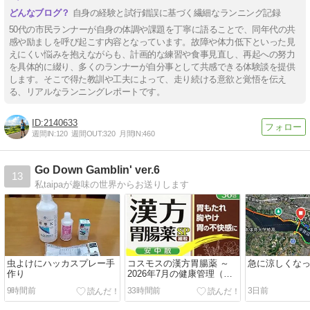
自身の経験と試行錯誤に基づく繊細なランニング記録
50代の市民ランナーが自身の体調や課題を丁寧に語ることで、同年代の共
感や励ましを呼び起こす内容となっています。故障や体力低下といった見
えにくい悩みを抱えながらも、計画的な練習や食事見直し、再起への努力
を具体的に綴り、多くのランナーが自分事として共感できる体験談を提供
します。そこで得た教訓や工夫によって、走り続ける意欲と覚悟を伝え
る、リアルなランニングレポートです。
2140633
週間IN:
120
週間OUT:
320
月間IN:
460
Go Down Gamblin' ver.6
13
私taipaが趣味の世界からお送りします
虫よけにハッカスプレー手
コスモスの漢方胃腸薬 ～
急に涼しくな
作り
2026年7月の健康管理（続
き）
9時間前
33時間前
3日前