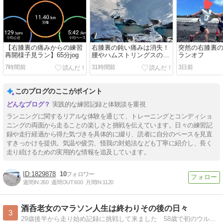
【右膝裏の痛みからの練習
右膝裏の鈍い痛みは消失！
突然の右膝裏
再開様子見ラン】65分jog
腰やハムストリングスのハ
ランオフ
リが原因か？
7時間前
31時間前
3日前
このブログのここがポイント
実践的な練習記録と体験談を重視
ランニングに関するリアルな体験を通じて、トレーニングとコンディショ
ニングの両面から走ることの楽しさと挑戦を伝えています。日々の練習記
録や走行経過から得た気づきを具体的に綴り、読者に自分のペースを見直
すきっかけを提供。気温や疲労、怪我の対処法なども丁寧に紹介し、長く
走り続けるための実用的な情報を追及しています。
1829878
10
週間IN:
260
週間OUT:
600
月間IN:
1120
酒呑老女のマラソン人生は終わりその後の日々
3
29歳後半から走り始め記録に挑戦して来ました 58歳で初のウルトラマラソンを完走しましたが60歳を過ぎると身体のアチコチにガタが来てマラソン人生は40年間で終わりましたがこれからも何事にも挑戦して日々を楽しく過ごしたいです♪