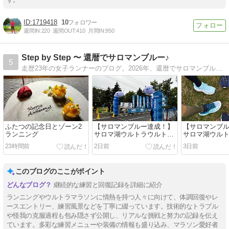
1719418
10
週間IN:
220
週間OUT:
410
月間IN:
950
Step by Step 〜 還暦でサロマンブルー♪
5
走歴23年の女子ランナーのブログ。2026年、還暦でサロマンブルー達成しました。マラソンへの挑戦はまだまだ続きます。応援してください。
ふたつの記念日とゾーン2
【サロマンブルー達成！】
【サロマンブ
ランニング
サロマ湖ウルトラウルトラ
サロマ湖ウルト
2026完走記 〜 レース編
記 〜 スター
23時間前
2日前
3日前
（40kmまで）
このブログのここがポイント
継続的な練習と回復記録を詳細に紹介
ランニングやウルトラマラソンに情熱を持つ人々に向けて、体調回復やレ
ースエントリー、練習風景などを丁寧に綴っています。技術的なトラブル
や怪我の克服過程も包み隠さず公開し、リアルな挑戦と努力の記録を伝え
ています。多彩な練習メニューや装備の情報も盛り込み、マラソン愛好者