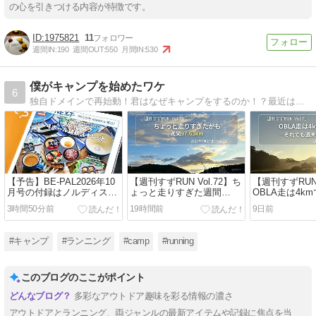
の心を引きつける内容が特徴です。
1975821
11
週間IN:
190
週間OUT:
550
月間IN:
530
僕がキャンプを始めたワケ
6
独自ドメインで再始動！君はなぜキャンプをするのか！？最近はマラソン熱も高し！！僕キャン第2章開幕です！！
【予告】BE-PAL2026年10
【週刊すずRUN Vol.72】ち
【週刊すずRUN 
月号の付録はノルディスク
ょっと走りすぎた週間
OBLA走は4k
4ホール鋳鉄スキレット｜4
97.63km――OBLA8kmと
――1000m×7
3時間50分前
19時間前
9日前
つ同時に焼けて楽しそう！
5000mTT再挑戦｜
で粘った1週間
2026/07/27〜08/02【練習記
2026/07/20〜
録】
録】
#キャンプ
#ランニング
#camp
#running
このブログのここがポイント
多彩なアウトドア趣味を彩る情報の濃さ
アウトドアとランニング、両ジャンルの最新アイテムや記録に焦点を当