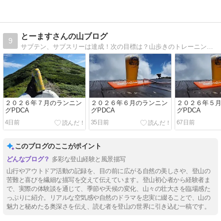
とーますさんの山ブログ
9
サブテン、サブスリーは達成！次の目標は？山歩きのトレーニングとして始めたランニングにはまってしまいました。
２０２６年７月のランニン
２０２６年６月のランニン
２０２６年５
グPDCA
グPDCA
グPDCA
4日前
35日前
67日前
このブログのここがポイント
多彩な登山経験と風景描写
山行やアウトドア活動の記録を、目の前に広がる自然の美しさや、登山の
苦難と喜びを繊細な描写を交えて伝えています。登山初心者から経験者ま
で、実際の体験談を通じて、季節や天候の変化、山々の壮大さを臨場感た
っぷりに紹介。リアルな空気感や自然のドラマを忠実に綴ることで、山の
魅力と秘めたる奥深さを伝え、読む者を登山の世界に引き込む一稿です。