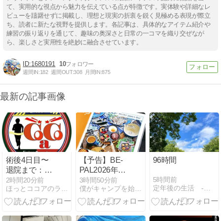
て、実用的な視点から魅力を伝えている点が特徴です。実体験や詳細なレ
ビューを躊躇せずに掲載し、理想と現実の折衷を鋭く見極める表現が際立
ち、読者に新たな視野を提供します。各記事は、具体的なアイテム紹介や
練習の振り返りを通じて、趣味の奥深さと日常の一コマを織り交ぜなが
ら、楽しさと実用性を絶妙に融合させています。
1680191
10
週間IN:
182
週間OUT:
308
月間IN:
875
最新の記事画像
術後4日目〜
【予告】BE-
96時間
退院まで：少
PAL2026年10
しずつ身体が
月号の付録は
5時間前
2時間20分前
3時間50分前
定年後の生活 -試行錯誤で失敗ばかり-
ほっとココアのラン日誌
僕がキャンプを始めたワケ
戻り、家に帰
ノルディスク
る日
4ホール鋳鉄
スキレット｜
4つ同時に焼