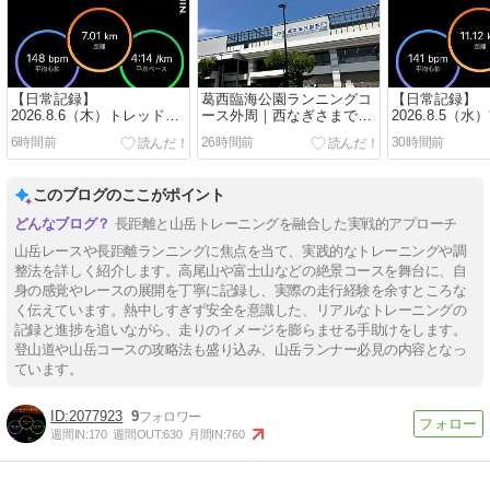
【日常記録】
葛西臨海公園ランニングコ
【日常記録】
2026.8.6（木）トレッドミ
ース外周｜西なぎさまで巡
2026.8.5（
ル30分ペース走から外ラン
る約6km超のロング走向け
を感じながら1
6時間前
26時間前
30時間前
10kmへ｜混雑に合わせて
コース
週末ロング走
臨機応変に17km
このブログのここがポイント
長距離と山岳トレーニングを融合した実戦的アプローチ
山岳レースや長距離ランニングに焦点を当て、実践的なトレーニングや調
整法を詳しく紹介します。高尾山や富士山などの絶景コースを舞台に、自
身の感覚やレースの展開を丁寧に記録し、実際の走行経験を余すところな
く伝えています。熱中しすぎず安全を意識した、リアルなトレーニングの
記録と進捗を追いながら、走りのイメージを膨らませる手助けをします。
登山道や山岳コースの攻略法も盛り込み、山岳ランナー必見の内容となっ
ています。
2077923
9
週間IN:
170
週間OUT:
630
月間IN:
760