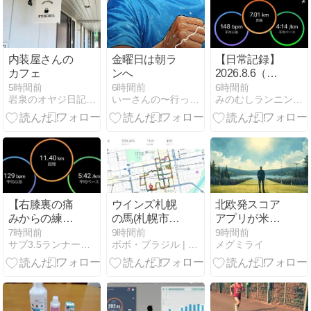
けて楽しそ
う！
内装屋さんの
金曜日は朝ラ
【日常記録】
カフェ
ンへ
2026.8.6（木）
トレッドミル
5時間前
6時間前
6時間前
岩泉のオヤジ日記（現在生息中）
いーさんの〜行って観て食べて〜ブログ
みのむしランニングクラブ
30分ペース走
から外ラン
10kmへ｜混雑
に合わせて臨
機応変に17km
【右膝裏の痛
ウインズ札幌
北欧発スコア
みからの練習
の馬(札幌市中
アプリが米
再開様子見ラ
央区)完走しま
YouTuber提携
7時間前
9時間前
9時間前
サブ3.5ランナー駿介の駿足ラン日記
ボボ・ブラジル | 日々是好日
メグミライ
ン】65分jog
した
でユーザー倍
増 ── クリエ
イター経済の
攻略法