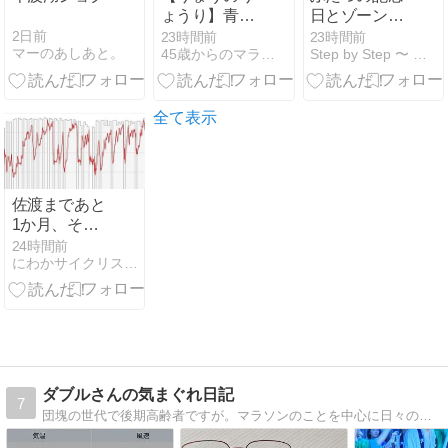
ょうり】青椒
日とゾーン2
肉絲。
ランニング
2日前
23時間前
23時間前
マーのあしあと。
45歳からのマラソン日誌
Step by Step 〜 還暦でサロマンブルー♪
全て表示
佐渡まであと
1か月、それ
でも何とか間
24時間前
にわかサイクリスト登場 Ver.2
に合わせたい
ダブルさんの気まぐれ日記
7
団塊の世代で後期高齢者ですが。マラソンのことを中心に日々の出来事を「気まぐれ」に書いています。