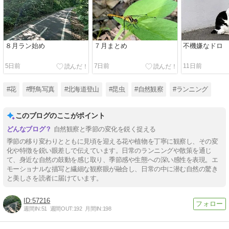
８月ラン始め
７月まとめ
不機嫌なドロ
5日前
7日前
11日前
#花
#野鳥写真
#北海道登山
#昆虫
#自然観察
#ランニング
このブログのここがポイント
自然観察と季節の変化を鋭く捉える
季節の移り変わりとともに見頃を迎える花や植物を丁寧に観察し、その変
化や特徴を鋭い眼差しで伝えています。日常のランニングや散策を通じ
て、身近な自然の鼓動を感じ取り、季節感や生態への深い感性を表現。エ
モーショナルな描写と繊細な観察眼が融合し、日常の中に潜む自然の驚き
と美しさを読者に届けています。
57216
週間IN:
51
週間OUT:
192
月間IN:
198