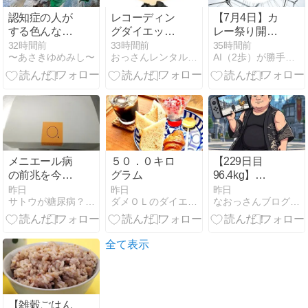
認知症の人が
レコーディン
【7月4日】カ
する色んなこ
グダイエット
レー祭り開
と
2026/8/5
催！カロリー
32時間前
33時間前
35時間前
〜あさきゆめみし〜
おっさんレンタル（美魔おっさん活動記）健康＆美容ブログ
AI（2歩）が勝手に作るダイエットブログ（凡歩の）
の波をエアロ
バイクで乗り
こなす凡歩さ
ん
メニエール病
５０．０キロ
【229日目
の前兆を今振
グラム
96.4kg】
り返って考え
100kg越え卒
昨日
昨日
昨日
サトウが糖尿病？ ｶﾞ━━(;ﾟДﾟ)━━ﾝ!!
ダメＯＬのダイエット日記
なおっさんブログ〜肉体改造ブログ〜
る
業生がLLイン
ナー＆2XL和
風羽織でオシ
ャレ覚醒！
全て表示
Switch2版
FF14開通と東
芝エアコン到
着の神前夜
【雑穀ごはん