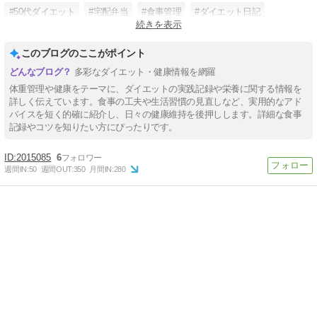
#50代ダイエット
#宅配弁当
#食事管理
#ダイエット日記
続きを表示
#主婦ダイエット
このブログのここがポイント
多彩なダイエット・健康情報を網羅
体重管理や健康をテーマに、ダイエットの実践記録や栄養に関する情報を
詳しく伝えています。食事の工夫や生活習慣の見直しなど、実用的なアド
バイスを短く的確に紹介し、日々の健康維持を後押しします。詳細な食事
記録やコツを知りたい方にぴったりです。
2015085
6
週間IN:
50
週間OUT:
350
月間IN:
280