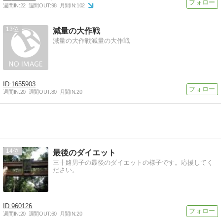
週間IN:
22
週間OUT:
98
月間IN:
102
13
減量の大作戦
減量の大作戦減量の大作戦
1655903
週間IN:
20
週間OUT:
80
月間IN:
20
14
最後のダイエット
三十路男子の最後のダイエットの様子です。応援してく
ださい。
960126
週間IN:
20
週間OUT:
60
月間IN:
20