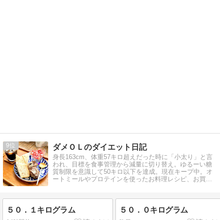
9
ダメＯＬのダイエット日記
身長163cm、体重57キロ超えだった時に「小太り」と言
われ、目標を食事管理から減量に切り替え。ゆるーい糖
質制限を意識して50キロ以下を達成。現在キープ中。オ
ートミールやプロテインを使ったお料理レシピ、お買物
披露や会社倒産→再就職の記録も。
５０．１キログラム
５０．０キログラム