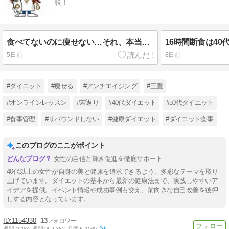
説！
食べてないのに痩せない…それ、本当に停滞期？
5日前
8日前
#ダイエット
#痩せる
#アンチエイジング
#三鷹
#オンラインレッスン
#若返り
#40代ダイエット
#50代ダイエット
#食事管理
#リバウンドしない
#健康ダイエット
#ダイエット食事
このブログのここがポイント
女性の自信と輝き促進を徹底サポート
40代以上の女性が自身の美と健康を追求できるよう、多彩なテーマを取り
上げています。ダイエットの基本から最新の健康法まで、実践しやすいア
イデアを提供。イベント情報や成功事例も交え、前向きな自己改善を後押
しする内容となっています。
1154330
13