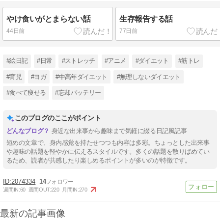
やけ食いがとまらない話
生存報告する話
44日前
77日前
#絵日記
#日常
#ストレッチ
#アニメ
#ダイエット
#筋トレ
#育児
#ヨガ
#中高年ダイエット
#無理しないダイエット
#食べて痩せる
#忘却バッテリー
このブログのここがポイント
身近な出来事から趣味まで気軽に綴る日記風記事
短めの文章で、身内感覚を持たせつつも内容は多彩。ちょっとした出来事
や趣味の話題を軽やかに伝えるスタイルです。多くの話題を散りばめてい
るため、読者が共感したり楽しめるポイントが多いのが特徴です。
2074334
14
週間IN:
60
週間OUT:
220
月間IN:
270
最新の記事画像