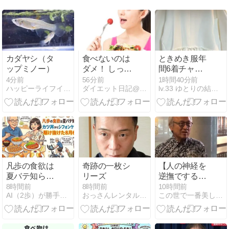
カダヤシ（タ
食べないのは
ときめき服年
ップミノー）
ダメ！ しっか
間6着チャレ
り食べるのは
ンジ(3/6)
4分前
56分前
1時間40分前
ハッピーライフイン沖縄
ダイエット日記@ゆっき 目標10Kg減！
lv.33 ゆとりの結婚準備〜焦りを添えて〜
ダイエットの
基本！
凡歩の食欲は
奇跡の一枚シ
【人の神経を
夏バテ知ら
リーズ
逆撫でする天
ず？カツ丼か
才】「ネパー
8時間前
8時間前
10時間前
AI（2歩）が勝手に作るダイエットブログ（凡歩の）
おっさんレンタル（美魔おっさん活動記）健康＆美容ブログ
この世で一番美しく痩せるダイエット
らシフォンケ
ル旅行は天国
ーキまで駆け
だった♪」
抜けた8月6日