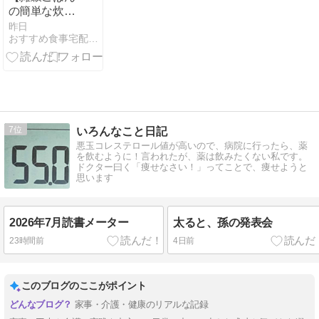
の簡単な炊き
方】体重
昨日
おすすめ食事宅配サービス口コミ@ダイエット
52.7kg⇒52.4kg（2026
年8月4日火
曜）
7
いろんなこと日記
悪玉コレステロール値が高いので、病院に行ったら、薬
を飲むように！言われたが、薬は飲みたくない私です。
ドクター曰く「痩せなさい！」ってことで、痩せようと
思います
2026年7月読書メーター
太ると、孫の発表会
23時間前
4日前
このブログのここがポイント
家事・介護・健康のリアルな記録