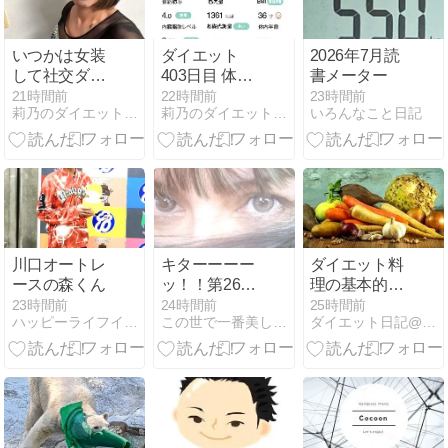
カラオケから
の深夜締めカ
レーで完全解
いつかは女装
ダイエット
2026年7月読
放した神の一
して社交ダン
403日目 体重
書メーター
日
スをやってみ
がぜんぜん戻
21時間前
22時間前
23時間前
莉乃のダイエット部屋 77kg → 56kg - 楽天ブログ
莉乃のダイエット部屋 77kg → 56kg - 楽天ブログ
いろんなこと日記
たい
らない
川口オートレ
キターーーー
ダイエット料
ースの森くん
ッ！！第26号
理の基本的な
2ランホーム
考え方
23時間前
24時間前
25時間前
ハッピーライフイン沖縄
この世で一番美しく痩せるダイエット
ダイエット日記@ゆっき 目標10Kg減！
ラン！！！