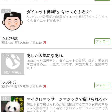
28
ダイエット奮闘記 “ゆっくらぶろぐ”
リバウンド常習犯の健康ダイエット奮闘記ゆっくらゆっ
くらダイエット実践中！
1175685
週間IN:
10
週間OUT:
80
月間IN:
10
29
あした天気になあれ
面白かった出来事と、ダイエットの日記。最近、健康志
向に目覚めた、一児のパパです。家族の為に、奮闘中で
す！！
864403
週間IN:
10
週間OUT:
70
月間IN:
10
30
マイクロマッサージマジックで痩せられるか
加圧下着で痩せられるか徹底検証するブログ女神のマル
シェで紹介の加圧下着マイクロマッサージマジックで痩
せれるか検証します