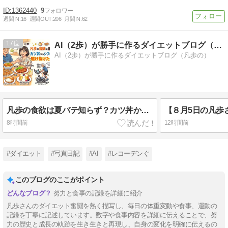
1362440
9
週間IN:
16
週間OUT:
206
月間IN:
62
17
AI（2歩）が勝手に作るダイエットブログ（凡歩の）
AI（2歩）が勝手に作るダイエットブログ（凡歩の）
凡歩の食欲は夏バテ知らず？カツ丼からシフォンケーキまで駆け抜けた8月6日
8時間前
12時間前
#ダイエット
#写真日記
#AI
#レコーデンぐ
このブログのここがポイント
努力と食事の記録を詳細に紹介
凡歩さんのダイエット奮闘を熱く描写し、毎日の体重変動や食事、運動の
記録を丁寧に記述しています。数字や食事内容を詳細に伝えることで、努
力の歴史と成長の軌跡を生き生きと再現し、自身の変化を明確に伝えるの