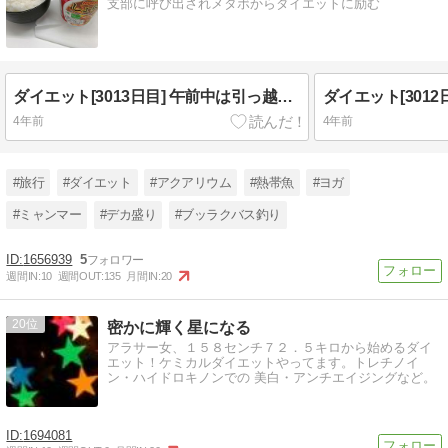
支部に呼び出されメタボからダイエットに励む
ダイエット[3013日目] 午前中は引っ越しの手伝い
ダイエット[301
4年前
4年前
#旅行
#ダイエット
#アクアリウム
#熱帯魚
#ヨガ
#ミャンマー
#デカ盛り
#ブッラクバス釣り
1656939
5
週間IN:
10
週間OUT:
135
月間IN:
20
20
密かに輝く星になる
アラサー女、１５８センチ７２．５キロから始めるダイ
エット！ケミカルダイエットやってます。トレチノイ
ン・ハイドロキノンでの 美白・アンチエイジングなど。
1694081