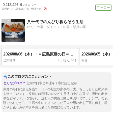
2121326
6
週間IN:
16
週間OUT:
40
月間IN:
90
16
八千代でのんびり暮らそう生活
わんこの事・ダイエットの事・懸賞の事
2026/08/06（木）・＝広島原爆の日＝・「０・２増」(´；ω；`)ｳｩｩ／夕食前に皮膚科へ／昨夕食（画像無し）_(_^_)_
12時間前
昨日
このブログのここがポイント
主婦の日常と料理を丁寧に綴る記録
家庭の毎日に焦点を当て、日々の献立や家事の工夫、ちょっとした出来事
を綴っています。投稿には料理のレシピや日常の小さな喜び、家族の出来
事などがリアルに描かれ、読む人の共感と癒しを誘います。シンプルな表
現でありながら、生活の中のちょっとした工夫や思い出を丁寧に伝え、暖
かさと親しみやすさを兼ね備えた構成になっています。