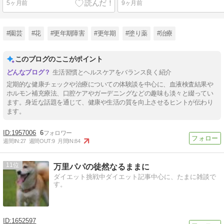
5ヶ月前
9ヶ月前
#園芸
#花
#更年期障害
#更年期
#塗り薬
#治療
このブログのここがポイント
生活習慣とヘルスケアをバランス良く紹介
定期的な健康チェックや治療についての体験談を中心に、血液検査結果や
ホルモン補充療法、口腔ケアやガーデニングなどの趣味も淡々と綴ってい
ます。身近な話題を通じて、健康や生活の質を向上させるヒントが伝わり
ます。
1957006
6
週間IN:
27
週間OUT:
9
月間IN:
84
11
万里パパの徒然なるままに
ダイエット挑戦中ダイエット記事中心に、たまに雑談で
す。
1652597