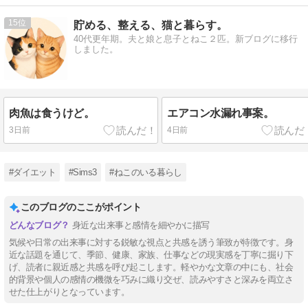
15
貯める、整える、猫と暮らす。
40代更年期。夫と娘と息子とねこ２匹。新ブログに移行
しました。
肉魚は食うけど。
エアコン水漏れ事案。
3日前
4日前
#ダイエット
#Sims3
#ねこのいる暮らし
このブログのここがポイント
身近な出来事と感情を細やかに描写
気候や日常の出来事に対する鋭敏な視点と共感を誘う筆致が特徴です。身
近な話題を通じて、季節、健康、家族、仕事などの現実感を丁寧に掘り下
げ、読者に親近感と共感を呼び起こします。軽やかな文章の中にも、社会
的背景や個人の感情の機微を巧みに織り交ぜ、読みやすさと深みを両立さ
せた仕上がりとなっています。