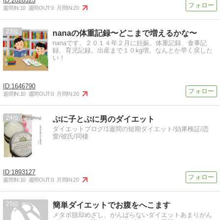
2028325
週間IN:
10
週間OUT:
0
月間IN:
20
23
nanaの体重記録〜どこまで増えるかな〜
nanaです。２０１４年２月に妊娠。体重記録、食事記
録、育児記録。出産まで１０kg増。なんとか早く戻した
い！
1646790
週間IN:
10
週間OUT:
0
月間IN:
20
24
ぷに子とぷに男のダイエット
ダイエットブログ/1週間の短期ダイエット/効果検証/恋
愛/彼氏/同棲
1893127
週間IN:
10
週間OUT:
0
月間IN:
20
25
簡単ダイエットでお腹をへこます
メタボ脱却めざし、がんばらないダイエットあまりがん