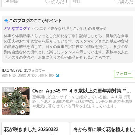
14時間前
昨日
このブログのここがポイント
バラエティ豊かな料理とこだわりの食材紹介
体重や体脂肪率のちょっとした変化を丁寧に記録しながら、健康的な食事
の工夫やおすすめ食材を紹介しています。カスタマイズされた献立や食材
の詳細な解説を通じて、日々の食事選択に役立つ情報を提供し、多少の変
動も自然な体の流れとして楽しむスタンスを示しています。家族や友人た
ちとの食の交流や、お気に入りの店や商品紹介も見どころです。
1795791
15
週間IN:
50
週間OUT:
930
月間IN:
180
10
Over_Age45 *** ４５歳以上の更年期対策 **…
更年期に役立つサイトをご紹介している他、４１歳で閉
経したあと５8歳の現在も継続中のホルモン療法の実体験
や元気に暮らせている日常をお送りしています。
花が咲きました 20260322