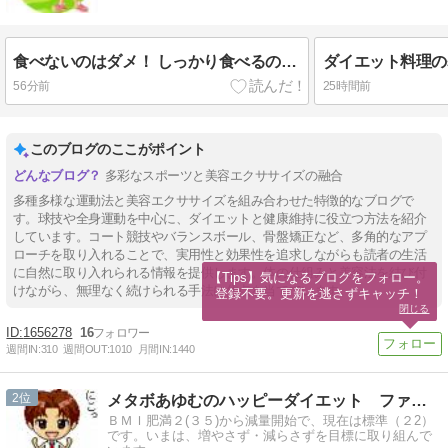
食べないのはダメ！ しっかり食べるのはダイエットの基本！
ダイエット料理の
56分前
25時間前
このブログのここがポイント
多彩なスポーツと美容エクササイズの融合
多種多様な運動法と美容エクササイズを組み合わせた特徴的なブログで
す。球技や全身運動を中心に、ダイエットと健康維持に役立つ方法を紹介
しています。コート競技やバランスボール、骨盤矯正など、多角的なアプ
ローチを取り入れることで、実用性と効果性を追求しながらも読者の生活
に自然に取り入れられる情報を提供します。体の仕組みと美容法を結び付
【Tips】気になるブログをフォロー。

けながら、無理なく続けられる手法に焦点を当てています。
登録不要。更新を逃さずキャッチ！
閉じる
1656278
16
週間IN:
310
週間OUT:
1010
月間IN:
1440
2
メタボあゆむのハッピーダイエット ファイナル
ＢＭＩ肥満２(３５)から減量開始で、現在は標準（２2）
です。いまは、増やさず・減らさずを目標に取り組んで