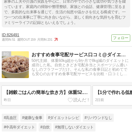
家事の工夫や介護の実践を中心に、日常の中での小さな成功や気づきを綴
っています。家庭内の掃除や整理整頓、家族との会話、健康管理に至るま
で、多面的な出来事を通じて、生活の知恵や温かさを伝える構成です。一
つ一つの出来事に丁寧に向き合いながら、楽しく前向きな気持ちを育むフ
ァミリーライフの記録ともいえるでしょう。
826491
週間IN:
51
週間OUT:
159
月間IN:
231
8
おすすめ食事宅配サービス口コミ@ダイエット
50代主婦、体重60kg超から9か月で8kg減のダイエットに
成功した私。自炊ときどき宅配弁当とスポーツジム通い
なしのフラフープだけ。そんな私の食事日記と初めてで
も安心のおすすめ食事宅配サービスを比較・口コミして
います。
【雑穀ごはんの簡単な炊き方】体重52.7kg⇒52.4kg（2026年8月4日火曜）
昨日
2日前
#高血圧
#健康な食事
#ダイエットレシピ
#リバウンドなし
#中高年ダイエット
#自炊
#無理しないダイエット