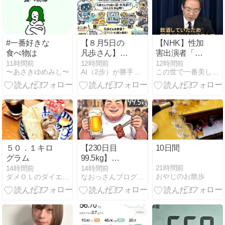
#一番好きな
【８月5日の
【NHK】性加
食べ物は
凡歩さん】朝
害出演者「飲
はクエン酸青
酒していて記
11時間前
12時間前
12時間前
〜あさきゆめみし〜
AI（2歩）が勝手に作るダイエットブログ（凡歩の）
この世で一番美しく痩せるダイエット
汁！お昼のザ
憶にないが真
ルラーメンと
実なら申し訳
久々のグレー
ない」
プサワー、バ
イク90分超え
５０．１キロ
【230日目
10日間
グラム
99.5kg】
100kg越え卒
21時間前
14時間前
14時間前
おやじのお散歩
ダメＯＬのダイエット日記
なおっさんブログ〜肉体改造ブログ〜
業生が挑む伝
説の爆絶チー
トデイ！焼き
そば3袋＆焼
肉食べ放題＆