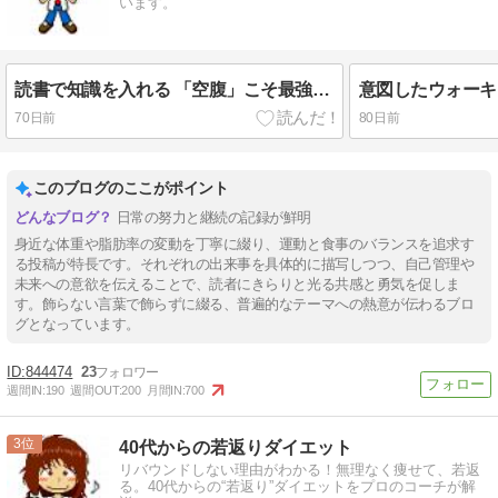
います。
読書で知識を入れる 「空腹」こそ最強のクスリ
意図したウォーキ
70日前
80日前
このブログのここがポイント
日常の努力と継続の記録が鮮明
身近な体重や脂肪率の変動を丁寧に綴り、運動と食事のバランスを追求す
る投稿が特長です。それぞれの出来事を具体的に描写しつつ、自己管理や
未来への意欲を伝えることで、読者にきらりと光る共感と勇気を促しま
す。飾らない言葉で飾らずに綴る、普遍的なテーマへの熱意が伝わるブロ
グとなっています。
844474
23
週間IN:
190
週間OUT:
200
月間IN:
700
3
40代からの若返りダイエット
リバウンドしない理由がわかる！無理なく痩せて、若返
る。40代からの“若返り”ダイエットをプロのコーチが解