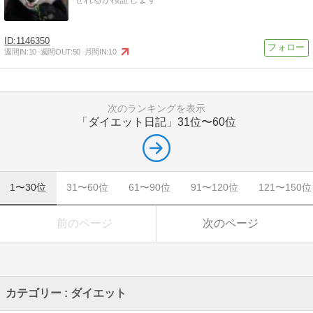
1146350
週間IN:
10
週間OUT:
50
月間IN:
10
次のランキングを表示
「ダイエット日記」
31位〜60位
1〜30位
31〜60位
61〜90位
91〜120位
121〜150位
前のページ
次のページ
カテゴリー : ダイエット