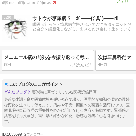
週間IN:
27
週間OUT:
45
月間IN:
36
12
サトウが糖尿病？ ｶﾞ━━(;ﾟДﾟ)━━ﾝ!!
眼医者行ったら糖尿病宣告されたでござるダイエットだ
と自分を誤魔化しながら、出来るだけ楽しく生きていく
メニエール病の前兆を今振り返って考える
次は耳鼻科だァ
昨日
4日前
このブログのここがポイント
実体験に基づくリアルな医療記録描写
身近な体調不良や医療体験を鋭い視点で綴り、医学的な知識や現実の微妙
な変化を生々しく伝えます。痛みや不安、回復への葛藤を活写しつつ、医
療現場や自己管理の重要性を静かに問いかける内容が特徴です。緊張感と
共感を呼ぶ文章は、実生活の細かな変化に敏感な読者の心を引きつけま
す。
1655699
2