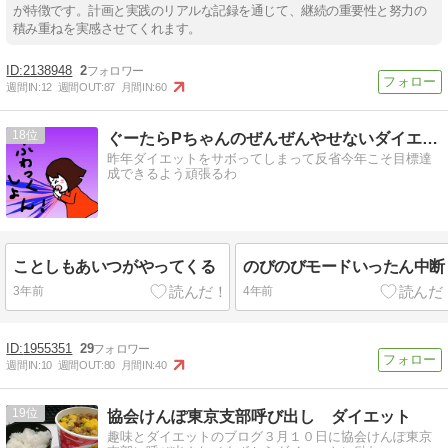
が特徴です。計画と実践のリアルな記録を通じて、継続の重要性と努力の
積み重ねを実感させてくれます。
2138948
2
週間IN:
12
週間OUT:
87
月間IN:
60
18
ぐーたらPちゃんのぜんぜんやせないダイエット
昨年ダイエットをサボってしまって反省今年こそ目標達
成できるよう頑張るわ
ことしもあいつがやってくる
のびのびモードいったん中断
3年前
4年前
1955351
29
週間IN:
10
週間OUT:
80
月間IN:
40
19
協会けんぽ東京支部呼び出し ダイエット
趣味とダイエットのブログ３月１０日に協会けんぽ東京