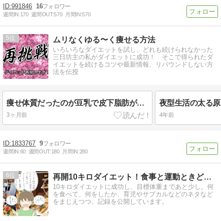
991846
16
週間IN:
170
週間OUT:
570
月間IN:
570
5
ムリなくゆる〜く痩せる方法
いろいろなダイエットを試し、どれも続けられなかった
三日坊主の私がダイエットに成功！ そこで得られたダ
イエットを続けるコツや最新情報、リバウンドしない方
法を伝授
痩せ体質だったのが豆乳で皮下脂肪がぁぁ：ダイエット再開します
3ヶ月前
4年前
1833767
9
週間IN:
60
週間OUT:
180
月間IN:
280
6
再開10キロダイエット！食事と運動ときどき雑記
10キロダイエットに成功し、目標体重まであと少し。何
を食べて、何をしたか、育児やサブカルなどのネタなど
をまじえつつ、記録を公開しています。