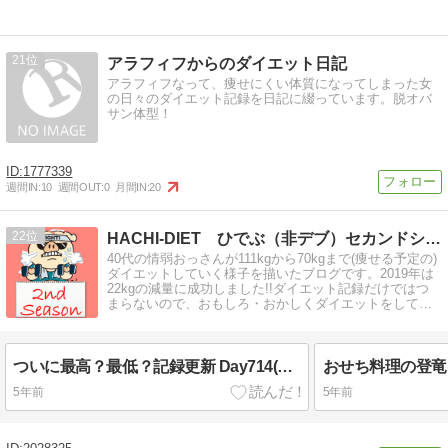
21
アラフィフからのダイエット日記
アラフィフなって、痩せにくい体質になってしまった女
の日々のダイエット記録を日記に綴っています。脱オバ
サン体型！
1777339
週間IN:
10
週間OUT:
0
月間IN:
20
22
HACHI-DIET ひでぶ（非デブ）セカンドシーズン
40代の情弱おっさんが111kgから70kgまで(痩せる予定の)
ダイエットしていく様子を描いたブログです。2019年は
22kgの減量に成功しました!!ダイエット記録だけではつ
まらないので、おもしろ・おかしくダイエットをしてい
きます。
ついに最高？最低？記録更新 Day714(1/3)＆102w結果95.1(週間+0.2)kg
5年前
5年前