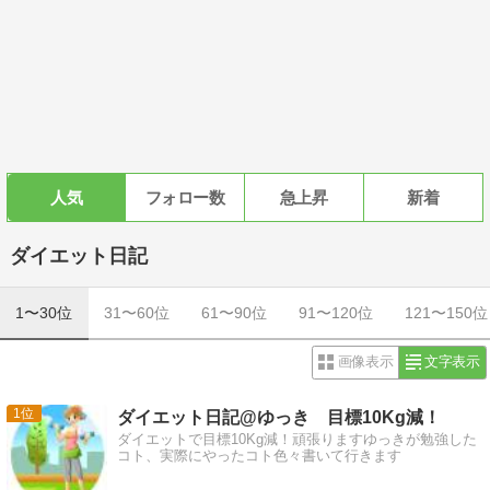
人気
フォロー数
急上昇
新着
ダイエット日記
1〜30位
31〜60位
61〜90位
91〜120位
121〜150位
画像表示
文字表示
1
ダイエット日記@ゆっき 目標10Kg減！
ダイエットで目標10Kg減！頑張りますゆっきが勉強した
コト、実際にやったコト色々書いて行きます