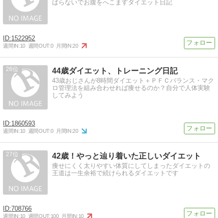
ばらないでお腹をへこますダイエット日記
1522952
週間IN:
10
週間OUT:
0
月間IN:
20
26
44歳ダイエット、トレーニング日記
43歳おじさんが8時間ダイエット＋ＰＦＣバランス・マク
ロ管理法を組み合わせれば痩せるのか？自分で人体実験
してみよう
1860593
週間IN:
10
週間OUT:
0
月間IN:
20
27
42歳！やっと辿り着いた正しいダイエット
痩せにくく太りやすい体質にしてしまったダイエットの
王道は一生余裕で続けられるダイエットです
708766
週間IN:
10
週間OUT:
100
月間IN:
10