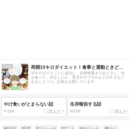
21
再開10キロダイエット！食事と運動ときどき雑記
10キロダイエットに成功し、目標体重まであと少し。何
を食べて、何をしたか、育児やサブカルなどのネタなど
をまじえつつ、記録を公開しています。
やけ食いがとまらない話
生存報告する話
47日前
80日前
#絵日記
#日常
#ストレッチ
#アニメ
#ダイエット
#筋トレ