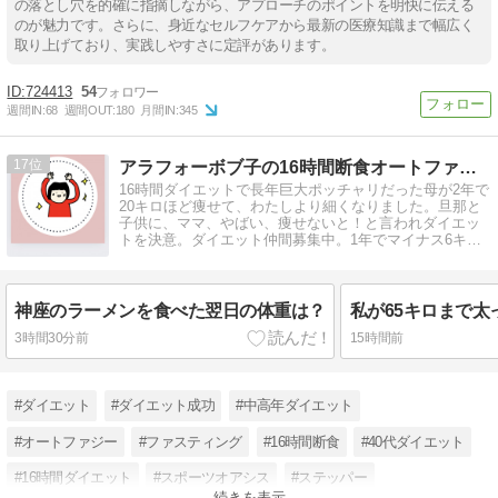
の落とし穴を的確に指摘しながら、アプローチのポイントを明快に伝える
のが魅力です。さらに、身近なセルフケアから最新の医療知識まで幅広く
取り上げており、実践しやすさに定評があります。
724413
54
週間IN:
68
週間OUT:
180
月間IN:
345
17
アラフォーボブ子の16時間断食オートファジーダイエット
16時間ダイエットで長年巨大ポッチャリだった母が2年で
20キロほど痩せて、わたしより細くなりました。旦那と
子供に、ママ、やばい、痩せないと！と言われダイエッ
トを決意。ダイエット仲間募集中。1年でマイナス6キロ
達成中。
神座のラーメンを食べた翌日の体重は？
私が65キロまで太
3時間30分前
15時間前
#ダイエット
#ダイエット成功
#中高年ダイエット
#オートファジー
#ファスティング
#16時間断食
#40代ダイエット
#16時間ダイエット
#スポーツオアシス
#ステッパー
続きを表示