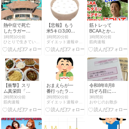
熱中症で死亡
【悲報】もう
筋トレって
したラガーマ
米5キロ3,000
BCAAとかク
ン
円切っててワ
レアチンとか
1時間10分前
1時間20分前
1時間30分前
ひとりで生きていくために〜 All roads
ダイエット速報＠２ちゃんねる
筋肉速報
ロタｗｗｗｗ
飲まないとい
けないの？
【衝撃】スリ
おまえらが一
令和8年8月8
ム真栄田「こ
番行ったラー
日ぞろ目に返
れで2千円い
メンチェーン
信
2時間30分前
2時間50分前
3時間前
筋肉速報
ダイエット速報＠２ちゃんねる
おやじのお散歩
かない日高屋
どこ？ｗｗｗ
は国宝に指定
する」驚異の
料金＆量に反
響続々「日高