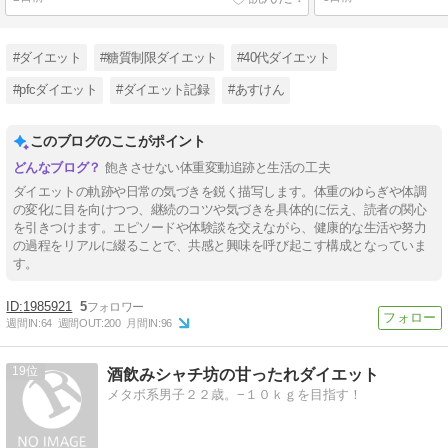
#ダイエット
#糖質制限ダイエット
#40代ダイエット
#pfcダイエット
#ダイエット記録
#あすけん
このブログのここがポイント
飽きさせない体重変動追跡と生活の工夫
ダイエットの軌跡や日常の気づきを鋭く描写します。体重のゆらぎや体調
の変化に目を向けつつ、継続のコツや気づきを具体的に伝え、読者の関心
を引きつけます。エピソードや体験談を交えながら、健康的な生活や努力
の過程をリアルに綴ることで、共感と興味を呼び起こす構成となっていま
す。
1985921
5
週間IN:
64
週間OUT:
200
月間IN:
96
19
酒飲みシャチ坊の甘ったれダイエット
メタボ系男子２２歳。−１０ｋｇを目指す！