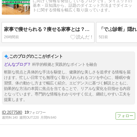
に向けて情報を発信しているブログです。ダイエットの
基本・豆知識から、話題のダイエット方法までダイエッ
トに関する情報を幅広く取り扱っています。
家事で痩せられる？痩せる家事とは？消費カロリーとコツを徹底解説
26時間前
5日前
このブログのここがポイント
科学的根拠と実践的なポイントを融合
斬新な視点と具体的な手法を駆使し、健康的な美しさを追求する情報を届
けます。忙しい日常でも無理なく取り入れられるコツを中心に、睡眠や食
習慣、体の動かし方まで幅広く紹介。エビデンスに基づく解説とともに、
効果的な方法の本質に焦点を当てることで、リアルな変化を目指せる内容
となっています。専門的な情報をわかりやすく伝え、継続しやすい工夫を
提案します。
2077580
19
週間IN:
140
週間OUT:
220
月間IN:
640