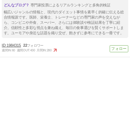
専門家投票によるリアルランキングと多角的検証
幅広いジャンルの情報と、現代のダイエット事情を素早く的確に伝える総
合情報源です。医師、栄養士、トレーナーなどの専門家の声を交えなが
ら、コンビニや外食、スーパー、さらには体験談や検証結果を丁寧に紹
介。信頼性と多彩な視点を兼ね備え、毎日の食事選びを賢くサポートしま
す。ユーモアや身近な話題を織り交ぜ、飽きずに参考にできる一冊です。
1984315
22
週間IN:
60
週間OUT:
430
月間IN:
280