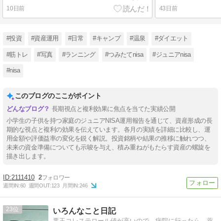
10日前
43日前
#投資
#資産運用
#日常
#キャンプ
#温泉
#ダイエット
#筋トレ
#写真
#ランニング
#つみたてnisa
#ジュニアnisa
#nisa
このブログのここがポイント
長期視点と複利効果に焦点を当てた実績公開
小学生の子供を持つ家庭のジュニアNISA運用報告を通じて、資産形成の長
期的な視点と複利の効果を伝えています。各月の実績を詳細に比較し、運
用金額や評価益率の変化を鋭く解説。投資銘柄や結果の推移に触れつつ、
未来の資金準備についても示唆を与え、積み重ねがもたらす資産の螺旋を
描き出します。
2111410
2
週間IN:
60
週間OUT:
123
月間IN:
246
23
いろんなこと日記
悪玉コレステロール値が高いので、病院に行ったら、薬