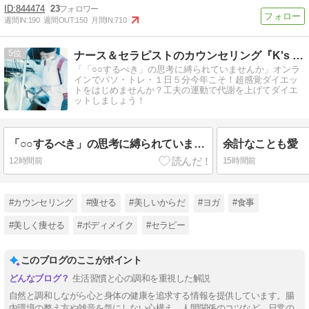
844474
23
週間IN:
190
週間OUT:
150
月間IN:
710
5
ナース＆セラピストのカウンセリング『K's パソ・トレ』
「「○○するべき」の思考に縛られていませんか」オンラ
インでパソ・トレ・１日５分今年こそ！超感覚ダイエッ
トをはじめませんか？工夫の運動で代謝を上げてダイエ
ットしましょう！
「○○するべき」の思考に縛られていませんか
余計なことも愛
12時間前
15時間前
#カウンセリング
#痩せる
#美しいからだ
#ヨガ
#食事
#美しく痩せる
#ボディメイク
#セラピー
このブログのここがポイント
生活習慣と心の調和を重視した解説
自然と調和しながら心と身体の健康を追求する情報を提供しています。腸
内環境の整え方や雑音を気にしない心構え、人間関係のコツなど、日常の