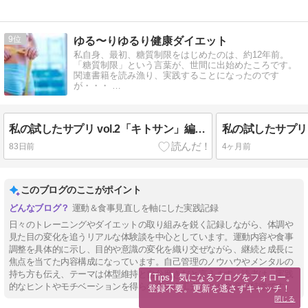
9
ゆる〜りゆるり健康ダイエット
私自身、最初、糖質制限をはじめたのは、約12年前。
「糖質制限」という言葉が、世間に出始めたころです。
関連書籍を読み漁り、実践することになったのです
が・・・ …
私の試したサプリ vol.2「キトサン」編 リニューアル版
83日前
4ヶ月前
このブログのここがポイント
運動＆食事見直しを軸にした実践記録
日々のトレーニングやダイエットの取り組みを鋭く記録しながら、体調や
見た目の変化を追うリアルな体験談を中心としています。運動内容や食事
調整を具体的に示し、目的や意識の変化を織り交ぜながら、継続と成長に
焦点を当てた内容構成になっています。自己管理のノウハウやメンタルの
持ち方も伝え、テーマは体型維持と自分磨きだと言えます。読者は、実践
【Tips】気になるブログをフォロー。

的なヒントやモチベーションを得られるよう工夫された文章が特徴です。
登録不要。更新を逃さずキャッチ！
閉じる