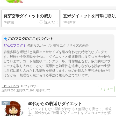
発芽玄米ダイエットの威力
7時間前
31時間前
このブログのここがポイント
多彩なスポーツと美容エクササイズの融合
多種多様な運動法と美容エクササイズを組み合わせた特徴的なブログで
す。球技や全身運動を中心に、ダイエットと健康維持に役立つ方法を紹介
しています。コート競技やバランスボール、骨盤矯正など、多角的なアプ
ローチを取り入れることで、実用性と効果性を追求しながらも読者の生活
に自然に取り入れられる情報を提供します。体の仕組みと美容法を結び付
けながら、無理なく続けられる手法に焦点を当てています。
1656278
16
週間IN:
350
週間OUT:
1160
月間IN:
1470
2
40代からの若返りダイエット
リバウンドしない理由がわかる！無理なく痩せて、若返
る。40代からの“若返り”ダイエットをプロのコーチが解