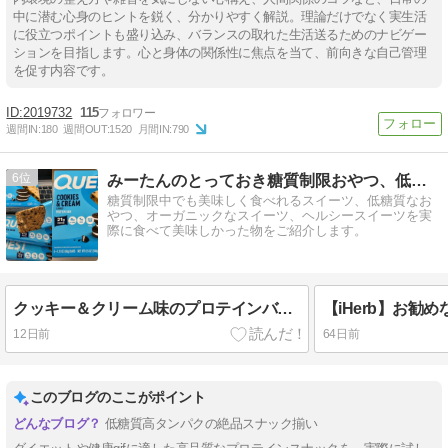
中に潜む心身のヒントを鋭く、分かりやすく解説。理論だけでなく実生活
に役立つポイントも盛り込み、バランスの取れた生活送るためのナビゲー
ションを目指します。心と身体の関係性に焦点を当て、前向きな自己管理
を促す内容です。
2019732
115
週間IN:
180
週間OUT:
1520
月間IN:
790
6
みーたんのとっておき糖質制限おやつ、低糖質スイーツ
糖質制限中でも美味しく食べれるスイーツ、低糖質なお
やつ、オーガニックなスイーツ、ヘルシースイーツを実
際に食べて美味しかった物をご紹介します。
クッキー＆クリーム味のプロテインバーを求めて・・・
12日前
64日前
このブログのここがポイント
低糖質高タンパクの絶品スナック揃い