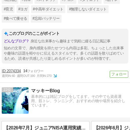
#育児
#ヨガ
#中高年ダイエット
#無理しないダイエット
#食べて痩せる
#忘却バッテリー
このブログのここがポイント
身近な出来事から趣味まで気軽に綴る日記風記事
短めの文章で、身内感覚を持たせつつも内容は多彩。ちょっとした出来事
や趣味の話題を軽やかに伝えるスタイルです。多くの話題を散りばめてい
るため、読者が共感したり楽しめるポイントが多いのが特徴です。
2074334
14
週間IN:
60
週間OUT:
190
月間IN:
270
22
マッキーBlog
基本的には雑記ブログをしてます。その中でも資産運
用、筋トレ、ランニング、おすすめの物や場所を紹介し
ています。
【2026年7月】ジュニアNISA運用実績｜追加投資なしで放置した結果を38歳医療職が公開