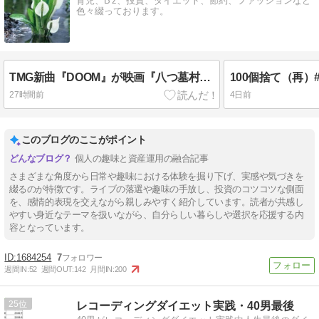
育児、B'z、投資、ダイエット、節約、ファッションなど
色々綴っております。
TMG新曲『DOOM』が映画『八つ墓村』主題歌に
27時間前
4日前
このブログのここがポイント
個人の趣味と資産運用の融合記事
さまざまな角度から日常や趣味における体験を掘り下げ、実感や気づきを
綴るのが特徴です。ライブの落選や趣味の手放し、投資のコツコツな側面
を、感情的表現を交えながら親しみやすく紹介しています。読者が共感し
やすい身近なテーマを扱いながら、自分らしい暮らしや選択を応援する内
容となっています。
1684254
7
週間IN:
52
週間OUT:
142
月間IN:
200
25
レコーディングダイエット実践・40男最後