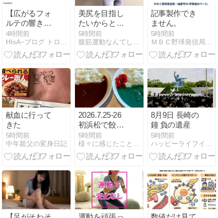
【広がるフォ
美尻を目指し
記事製作でき
ルテの響き
たいからとい
ません。
と、夜風に躍
って、お尻ば
4時間前
5時間前
5時間前
HIsA−ブログ トロンボーン吹きの日常
腹筋運動なんてしなくていい意識だけ美姿勢ダイエット
ＭＢＣ野球発信局−袖番号96 伊東勉のページ。
る中華の湯
かりトレーニ
気】
ングしてもダ
メ
献血に行って
2026.7.25-26
8月9日 長崎の
きた
初浜松で餃子
鐘 負の遺産
と初音ミクを
5時間前
5時間前
5時間前
中年親父の変身日記
様々に感じたことの備忘録 | 日々の出来事で感じた諸々や欲…
ハッピーライフイン沖縄
堪能も40℃超
えの灼熱地獄
に本気で参っ
た・・・
【足がそわそ
運動を頑張っ
数値だけ見て