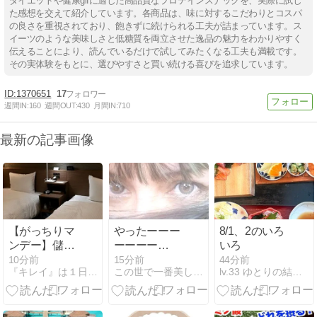
ダイエットや健康gifに適した高品質なプロテインスナックを、実際に試し
た感想を交えて紹介しています。各商品は、味に対するこだわりとコスパ
の良さを重視されており、飽きずに続けられる工夫が詰まっています。ス
イーツのような美味しさと低糖質を両立させた逸品の魅力をわかりやすく
伝えることにより、読んでいるだけで試してみたくなる工夫も満載です。
その実体験をもとに、選びやすさと買い続ける喜びを追求しています。
1370651
17
週間IN:
160
週間OUT:
430
月間IN:
710
最新の記事画像
【がっちりマ
やったーーー
8/1、2のいろ
ンデー】儲か
ーーーー
いろ
る！地元ビジ
っ！！！！
10分前
15分前
44分前
『キレイ』は１日にしてならず
この世で一番美しく痩せるダイエット
lv.33 ゆとりの結婚準備〜焦りを添えて〜
ネスホテル～
ホテルたいよ
う農園、R9
The Yard～