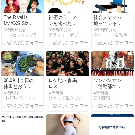
屋恐るべ
し！」
The Rival Is
神座のラーメ
社会人でジム
My XXS-Sized
ンを食べた翌
通っているの
Mannequin#51
日の体重は？
はすごいと思
3時間10分前
3時間30分前
3時間50分前
コルセットでダラダラダイエット ウエスト86cm⇒51cm
アラフォーボブ子の16時間断食オートファジーダイエット
ダイエット速報＠２ちゃんねる
laceup#31
う
08.09【今日の
ロケ地〜春馬
ワンパンマン
体重とおうち
ロス
「運動部なら
ごはん】さ・
誰でも出来る
4時間前
4時間前
4時間前
【-10kgダイエット成功】健康と美容のための生活習慣
ひとりで生きていくために〜 All roads
筋肉速報
し・す・せ・
トレーニング
そ【専属栄養
で世界最強っ
士からのカル
す笑」👈なろ
シウム補給の
うじゃん
提案】