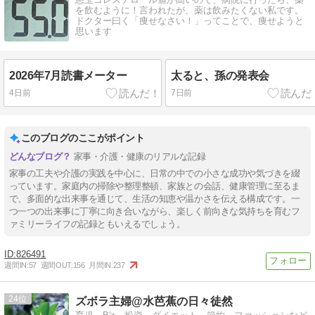
を飲むように！言われたが、薬は飲みたくない私です。
ドクター曰く「痩せなさい！」ってことで、痩せようと
思います
2026年7月読書メーター
太ると、孫の発表会
4日前
7日前
このブログのここがポイント
家事・介護・健康のリアルな記録
家事の工夫や介護の実践を中心に、日常の中での小さな成功や気づきを綴
っています。家庭内の掃除や整理整頓、家族との会話、健康管理に至るま
で、多面的な出来事を通じて、生活の知恵や温かさを伝える構成です。一
つ一つの出来事に丁寧に向き合いながら、楽しく前向きな気持ちを育むフ
ァミリーライフの記録ともいえるでしょう。
826491
週間IN:
57
週間OUT:
156
月間IN:
237
24
ズボラ主婦@水芭蕉の日々徒然