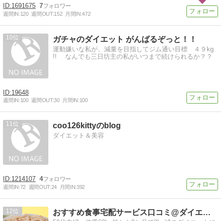
1691675
7
週間IN:
120
週間OUT:
152
月間IN:
472
10
ガチャのダイエット がんばるぞっと！！
運動嫌いな私が、減量を目指してジム通い目標 ４９kg
!! なんでも三日坊主の私がいつまで続けられるか？？
19648
週間IN:
100
週間OUT:
30
月間IN:
100
11
coo126kittyのblog
ダイエット＆美容
1214107
4
週間IN:
72
週間OUT:
24
月間IN:
392
12
おすすめ食事宅配サービス口コミ@ダイエット