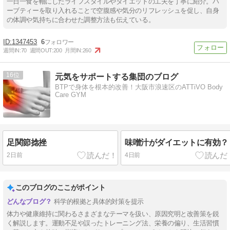
一日一食を軸にしたライフスタイルやダイエットの工夫を丁寧に紹介。ハ
ーブティーを取り入れることで空腹感や気分のリフレッシュを促し、自身
の体調や気持ちに合わせた調整方法も伝えている。
1347453
6
週間IN:
70
週間OUT:
200
月間IN:
260
16
元気をサポートする集団のブログ
BTPで身体を根本的改善！大阪市浪速区のATTiVO Body
Care GYM
足関節捻挫
味噌汁がダイエットに有効？
2日前
4日前
このブログのここがポイント
科学的根拠と具体的対策を提示
体力や健康維持に関わるさまざまなテーマを扱い、原因究明と改善策を鋭
く解説します。運動不足や誤ったトレーニング法、栄養の偏り、生活習慣