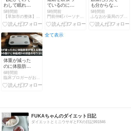
わして眠れな
ているのに体
も分からな
い夜】なぜそ
重が減らない
い！糖尿病と
5時間前
5時間前
5時間前
【草加市の整体】口コミ１位の「たぐち整骨院・草加本院」
門前仲町パーソナルジムHarmony Body
ふなおか薬局のブタ店長ブログ
れが起こるの
あなたへ
【亜鉛】の意
か？原因を解
外な関係と、
説
ふなおか薬局
のカウンセリ
全て表示
ング
体重が減った
のに体脂肪率
が増える理由
6時間前
臨床ブロガーがおすすめのダイエット一覧│臨床ブロガー
｜水分の抜け
と体組成計の
誤差の切り分
け
7
FUKAちゃんのダイエット日記
ダイエットとミニウサギとFXの日記991846