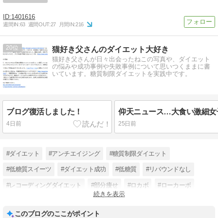
1401616
週間IN:
63
週間OUT:
27
月間IN:
216
20
猫好き父さんのダイエット大好き
猫好き父さんが日々出会ったねこの写真や、ダイエット
の悩みや成功事例や失敗事例について思いつくままに書
いています。糖質制限ダイエットを実践中です。
ブログ復活しました！
4日前
25日前
#ダイエット
#アンチエイジング
#糖質制限ダイエット
#低糖質スイーツ
#ダイエット成功
#低糖質
#リバウンドなし
#レコーディングダイエット
#部分痩せ
#ロカボ
#ローカーボ
続きを表示
#糖質カット
このブログのここがポイント