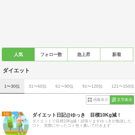
人気
フォロー数
急上昇
新着
ダイエット
1〜30位
31〜60位
61〜90位
91〜120位
121〜150位
画像表示
文字表示
1
ダイエット日記@ゆっき 目標10Kg減！
ダイエットで目標10Kg減！頑張りますゆっきが勉強した
コト、実際にやったコト色々書いて行きます