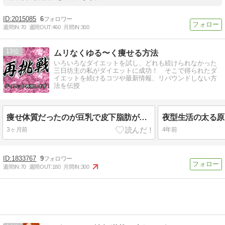
2015085
6
週間IN:
70
週間OUT:
460
月間IN:
300
13
ムリなくゆる〜く痩せる方法
いろいろなダイエットを試し、どれも続けられなかった
三日坊主の私がダイエットに成功！ そこで得られたダ
イエットを続けるコツや最新情報、リバウンドしない方
法を伝授
痩せ体質だったのが豆乳で皮下脂肪がぁぁ：ダイエット再開します
3ヶ月前
4年前
1833767
9
週間IN:
70
週間OUT:
180
月間IN:
300