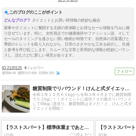
#ワンデイクレンズ
#ピットソール
このブログのここがポイント
ダイエットとお買い得情報の絶妙な融合
家事やダイエットに奮闘する主婦の実体験とお得なセール情報を巧みに織
り交ぜています。特に、女性視点での健康維持やファッション談、そして
セールのタイミングを逃さない買い物術が特徴です。自然体の言葉選びと
季節のトレンドを取り入れながら、日常のささやかな工夫を紹介し、共感
と参考を呼び起こします。スムーズな文章と実用的な情報が絶妙にバラン
スし、読むたびに新しい発見があります。
2120125
4
週間IN:
64
週間OUT:
608
月間IN:
320
18
糖質制限でリバウンド！けんと式ダイエットに挑戦中！
令和２年１２月６５kgから令和３年４月までに糖質制限
で５２kgに！！ダイエットに成功？その後大リバウンド
して65kgに逆戻り。糖質制限はダメだ！と、けんと式ダ
イエットを開始！
【ラストスパート】標準体重まであとすこしとなった今、停滞しないためにやっていること
2日前
3日前