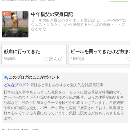
3
中年親父の変身日記
ビール大好き親父のダイエット奮闘記 ビールをやめずに
ウェスト１００ｃｍから脱却する汗と涙の物語・・・に
なるかな
献血に行ってきた
ビールを買ってきたけど飲ま
5時間前
31時間前
このブログのここがポイント
気軽さと親しみやすさが魅力的な雑記風記事
日常の出来事やちょっとした発見をユーモラスに綴る筆致が特徴的です。
スーパーのウナギ売り場や外飲み後の記憶の断片、日々の体重変動や食事
記録など、読み手に身近なテーマを軽やかに取り上げています。自然観察
や食の豆知識も交え、バラエティ豊かな塩梅で展開されており、親近感と
好奇心をくすぐる内容になっています。気軽に読めるがおもしろさも光り
ます。