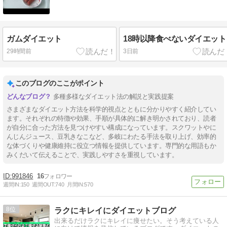
ガムダイエット
18時以降食べないダイエット
29時間前
3日前
このブログのここがポイント
多種多様なダイエット法の解説と実践提案
さまざまなダイエット方法を科学的視点とともに分かりやすく紹介してい
ます。それぞれの特徴や効果、手順が具体的に解き明かされており、読者
が自分に合った方法を見つけやすい構成になっています。スクワットやに
んじんジュース、豆乳きなこなど、多岐にわたる手法を取り上げ、効率的
な体づくりや健康維持に役立つ情報を提供しています。専門的な用語もか
みくだいて伝えることで、実践しやすさを重視しています。
991846
16
週間IN:
150
週間OUT:
740
月間IN:
570
8
ラクにキレイにダイエットブログ
出来るだけラクにキレイに痩せたい。そう考えている人