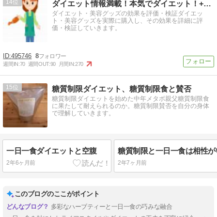
14
ダイエット情報満載！本気でダイエット！+美容
ダイエット・美容グッズの効果を評価・検証ダイエッ
ト・美容グッズを実際に購入し、その効果を詳細に評
価・検証していきます。
495746
8
週間IN:
70
週間OUT:
90
月間IN:
270
15
糖質制限ダイエット、糖質制限食と賛否
糖質制限ダイエットを始めた中年メタボ親父糖質制限食
に果たして耐えられるのか。糖質制限賛否を自分の身体
で理解していきます。
一日一食ダイエットと空腹
2年6ヶ月前
2年7ヶ月前
このブログのここがポイント
多彩なハーブティーと一日一食の巧みな融合