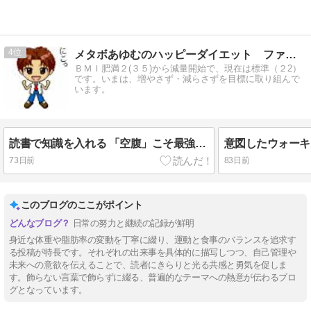
4
メタボあゆむのハッピーダイエット ファイナル
ＢＭＩ肥満２(３５)から減量開始で、現在は標準（２2）
です。いまは、増やさず・減らさずを目標に取り組んで
います。
読書で知識を入れる 「空腹」こそ最強のクスリ
意図したウォーキ
73日前
83日前
このブログのここがポイント
日常の努力と継続の記録が鮮明
身近な体重や脂肪率の変動を丁寧に綴り、運動と食事のバランスを追求す
る投稿が特長です。それぞれの出来事を具体的に描写しつつ、自己管理や
未来への意欲を伝えることで、読者にきらりと光る共感と勇気を促しま
す。飾らない言葉で飾らずに綴る、普遍的なテーマへの熱意が伝わるブロ
グとなっています。