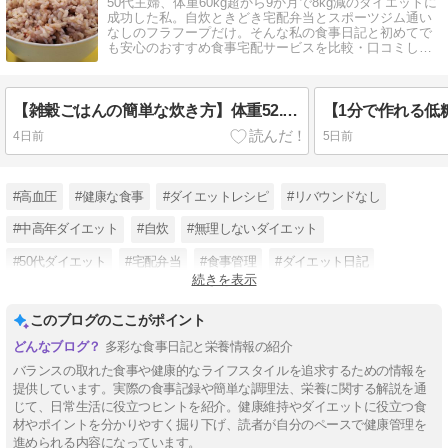
50代主婦、体重60kg超から9か月で8kg減のダイエットに
成功した私。自炊ときどき宅配弁当とスポーツジム通い
なしのフラフープだけ。そんな私の食事日記と初めてで
も安心のおすすめ食事宅配サービスを比較・口コミして
います。
【雑穀ごはんの簡単な炊き方】体重52.7kg⇒52.4kg（2026年8月4日火曜）
4日前
5日前
#高血圧
#健康な食事
#ダイエットレシピ
#リバウンドなし
#中高年ダイエット
#自炊
#無理しないダイエット
#50代ダイエット
#宅配弁当
#食事管理
#ダイエット日記
続きを表示
#主婦ダイエット
このブログのここがポイント
多彩な食事日記と栄養情報の紹介
バランスの取れた食事や健康的なライフスタイルを追求するための情報を
提供しています。実際の食事記録や簡単な調理法、栄養に関する解説を通
じて、日常生活に役立つヒントを紹介。健康維持やダイエットに役立つ食
材やポイントを分かりやすく掘り下げ、読者が自分のペースで健康管理を
進められる内容になっています。