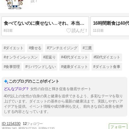
説！
食べてないのに痩せない…それ、本当に停滞期？
8日前
11日前
#ダイエット
#痩せる
#アンチエイジング
#三鷹
#オンラインレッスン
#若返り
#40代ダイエット
#50代ダイエット
#食事管理
#リバウンドしない
#健康ダイエット
#ダイエット食事
このブログのここがポイント
女性の自信と輝き促進を徹底サポート
40代以上の女性が自身の美と健康を追求できるよう、多彩なテーマを取り
上げています。ダイエットの基本から最新の健康法まで、実践しやすいア
イデアを提供。イベント情報や成功事例も交え、前向きな自己改善を後押
しする内容となっています。
1154330
12
週間IN:
240
週間OUT:
350
月間IN:
1320