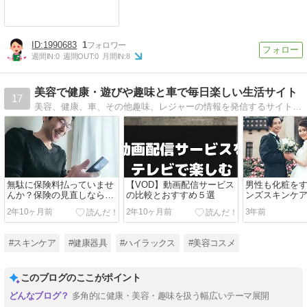
1990683
1
週間IN:
0
週間OUT:
0
月間IN:
8
美容で健康・遊びや趣味と車で毎日楽しい生活サイト
17
美容、健康、車、その他趣味、レジャーの情報を発信するサイトです。
無駄に保険料払っていませ
【VOD】動画配信サービス
男性も化粧を
んか？保険の見直しなら
の比較とおすすめ５選
ンズスキンケ
【保険コネクト】がおすす
番とは？
2年10ヶ月前
2年10ヶ月前
3年前
め！
#スキンケア
#健康器具
#ハイラックス
#美容コスメ
このブログのここがポイント
多角的に健康・美容・趣味を扱う幅広いテーマ展開