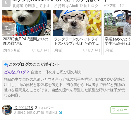
8
北海道で狩猟してます。所持銃はAbolt 12番ミロク 上下2連 12番ボブキャット 6.25mmです。週末ハンターです。
2023狩猟EP4 3週間ぶりの
ラングラーjkのヘッドライ
卒業おめでと
鹿の忍び猟
トのバルブが切れたので交
学生活頑張れ
換
2年9ヶ月前
3年前
3年前
このブログのここがポイント
自然と一体化する忍び猟の魅力
静寂の中で自然の息遣いと向き合う狩猟の様子を描写。動物の姿や足跡に
注目し、山の神秘と緊張感を伝える。初心者から上級者まで自然と狩猟の
魅力を垣間見ることができ、自然の流れを尊重した慎重な狩りの様子が伝
わる内容。
2024218
2
週間IN:
2
週間OUT:
40
月間IN:
2