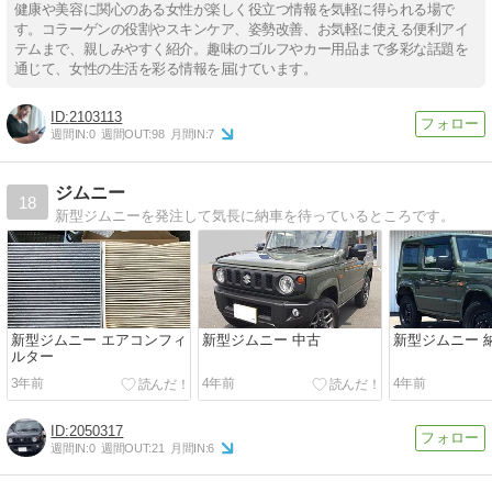
健康や美容に関心のある女性が楽しく役立つ情報を気軽に得られる場で
す。コラーゲンの役割やスキンケア、姿勢改善、お気軽に使える便利アイ
テムまで、親しみやすく紹介。趣味のゴルフやカー用品まで多彩な話題を
通じて、女性の生活を彩る情報を届けています。
2103113
週間IN:
0
週間OUT:
98
月間IN:
7
ジムニー
18
新型ジムニーを発注して気長に納車を待っているところです。
新型ジムニー エアコンフィ
新型ジムニー 中古
新型ジムニー 
ルター
3年前
4年前
4年前
2050317
週間IN:
0
週間OUT:
21
月間IN:
6