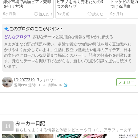
海外市場で高額ピアノ売却
ピアノを高く売るための3
トッケビの魅
を狙う方法
つの裏ワザ
つける理由
9ヶ月前
9ヶ月前
9ヶ月前
このブログのここがポイント
多彩なテーマと実用的な情報を軽やかに伝える
さまざまな分野の話題を扱い、身近で役立つ知識や興味を引く豆知識をわ
かりやすく紹介しています。生活に役立つ健康法や趣味のアイデア、日本
の文化やグローバルな話題まで幅広くカバーし、読者の好奇心を刺激しま
す。身近なテーマを掘り下げながらも、新しい視点や知識を提供し続けて
います。
2077319
3
週間IN:
0
週間OUT:
26
月間IN:
16
みーカー日記
14
暮らしをよくする情報と体験レビューや口コミ、アラフォー女子が幸せになるための情報シェア♪