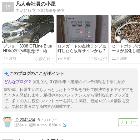
凡人会社員の小屋
19
生活に役立つ豆情報を発信
プジョー3008 GTLine Blue
ロスガードの点検ランプ点
ヒートポンプ
HDIの2025年度走行、給
灯したら故障サインかも？
ースが劣化し
油、燃費状況報告
7ヶ月前
9ヶ月前
11ヶ月前
このブログのここがポイント
実用的なDIY例や車・建築のメンテ情報を丁寧に紹介
家や車、日常生活のちょっとしたトラブルを自分で解決できるアイデアを
たくさん発信します。屋根や車のメンテナンスから便利な自作グッズま
で、多くの人に役立つハウトゥーを詳しく掲載。観光やグルメ情報も交
え、気軽に参考になる内容が満載です。
2042434
5
週間IN:
0
週間OUT:
55
月間IN:
5