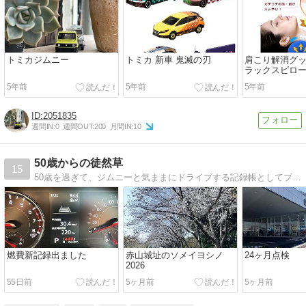
トミカジムニー
トミカ 新車 鬼滅の刃
肩こり解消グッ
ラックスピロ
5年前
5年前
5年前
2051835
週間IN:
0
週間OUT:
200
月間IN:
10
50歳からの徒然草
15
50歳を過ぎて、ジムニーと気ままにドライブする記録帳としてブログを開設しました。にわかのへたれジムニストなのでオンロードがほとんどです。各地の映画館を訪れたり、日々の何気ない出来事を綴ったりしています。
燃費新記録出ました
赤山城址のソメイヨシノ
24ヶ月点検
2026
55日前
5ヶ月前
5ヶ月前