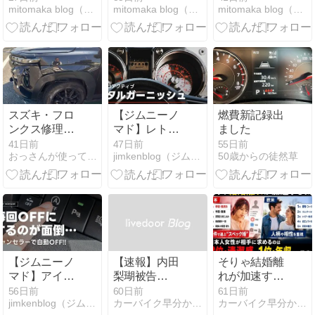
mitomaka blog（休職中サラリーマンの挑戦）
mitomaka blog（休職中サラリーマンの挑戦）
mitomaka blog（休職中サラリーマンの挑戦）
林道と山道を
僕が、最後に
載（トラン
走ってみた
TREK Rail 9.7
ポ）が大嫌い
を買った話
な私の最終結
論
スズキ・フロ
【ジムニーノ
燃費新記録出
ンクス修理完
マド】レトロ
ました
了｜3ヶ月待
アクティブの
41日前
47日前
55日前
おっさんが使ってみた
jimkenblog（ジムニー カスタムブログ）
50歳からの徒然草
ちの、現実
メタルガーニ
ッシュを装着
｜メーターパ
ネル周りの質
感が大幅アッ
プ！
【ジムニーノ
【速報】内田
そりゃ結婚離
マド】アイド
梨瑚被告
れが加速する
リングストッ
（23）に懲役
わ 女性が相手
56日前
60日前
61日前
jimkenblog（ジムニー カスタムブログ）
カーバイク早分かり速報
カーバイク早分かり速報
プを解除！キ
27年を求刑 判
に求めるもの