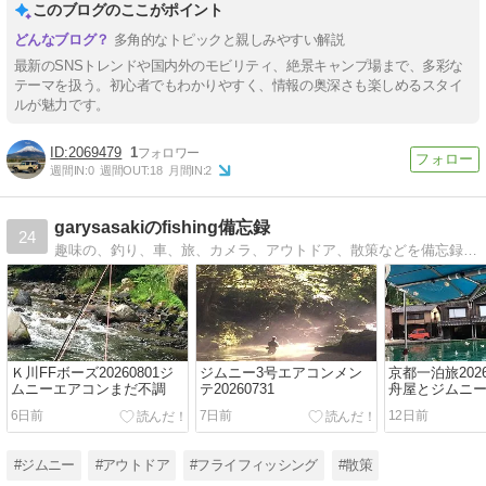
このブログのここがポイント
多角的なトピックと親しみやすい解説
最新のSNSトレンドや国内外のモビリティ、絶景キャンプ場まで、多彩な
テーマを扱う。初心者でもわかりやすく、情報の奥深さも楽しめるスタイ
ルが魅力です。
2069479
1
週間IN:
0
週間OUT:
18
月間IN:
2
garysasakiのfishing備忘録
24
趣味の、釣り、車、旅、カメラ、アウトドア、散策などを備忘録として残しています。 カテゴリで選んでいただくと宜しいかと思います。。
Ｋ川FFボーズ20260801ジ
ジムニー3号エアコンメン
京都一泊旅2026
ムニーエアコンまだ不調
テ20260731
舟屋とジムニ
6日前
7日前
12日前
#ジムニー
#アウトドア
#フライフィッシング
#散策