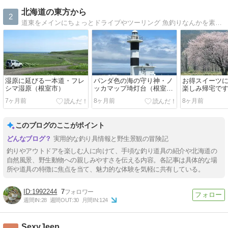
北海道の東方から
2
道東をメインにちょっとドライブやツーリング 魚釣りなんかを素人写真で日記的に書いていければと
湿原に延びる一本道・フレ
パンダ色の海の守り神・ノ
お得スイーツ
シマ湿原（根室市）
ッカマップ埼灯台（根室
楽しみ帰宅で
市）
7ヶ月前
8ヶ月前
8ヶ月前
このブログのここがポイント
実用的な釣り具情報と野生景観の冒険記
釣りやアウトドアを楽しむ人に向けて、手頃な釣り道具の紹介や北海道の
自然風景、野生動物への親しみやすさを伝える内容。各記事は具体的な場
所や道具の特徴に焦点を当て、魅力的な体験を気軽に共有している。
1992244
7
週間IN:
28
週間OUT:
30
月間IN:
124
SexyJeep