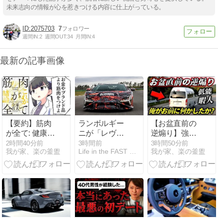
未来志向の情報が心を惹きつける内容に仕上がっている。
2075703
7
週間IN:
2
週間OUT:
34
月間IN:
4
最新の記事画像
【要約】筋肉
ランボルギー
【お盆直前の
が全て: 健康・
ニが「レヴエ
逆煽り】強引
不老・メンタ
ルト SV」の
割り込みのハ
2時間40分前
3時間前
3時間50分前
我が家、楽の釜盥
Life in the FAST LANE.
我が家、楽の釜盥
ル、人生のす
ティーザー画
イエースが急
べてが変わる
像を解禁。ホ
ブレーキ＆横
唯一の方法
ッケンハイム
を通過時に幅
【ガブリエ
で市販車最速
寄せの暴挙！
ル・ライオ
1分41秒6の金
／バイクが転
ン】 -
字塔を樹立、
倒し激突寸
YouTube
発表は8月14
前！急停止タ