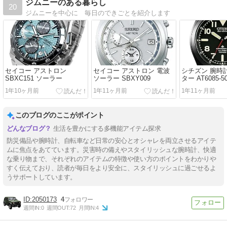
ジムニーのある暮らし
20
ジムニーを中心に 毎日のできごとを紹介します
セイコー アストロン
セイコー アストロン 電波
シチズン 腕時
SBXC151 ソーラー
ソーラー SBXY009
ター AT6085-5
1年10ヶ月前
1年11ヶ月前
1年11ヶ月前
このブログのここがポイント
生活を豊かにする多機能アイテム探求
防災備品や腕時計、自転車など日常の安心とオシャレを両立させるアイテ
ムに焦点をあてています。災害時の備えやスタイリッシュな腕時計、快適
な乗り物まで、それぞれのアイテムの特徴や使い方のポイントをわかりや
すく伝えており、読者が毎日をより安全に、スタイリッシュに過ごせるよ
うサポートしています。
2050173
4
週間IN:
0
週間OUT:
72
月間IN:
4