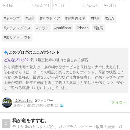
166,883km）~コスモSS
165,571km）~コスモSS
161,160km）
66日前
89日前
6ヶ月前
Payのアプリ登録設定で１
Payのアプリ登録設定で１
Payのアプリ
円割引~
円割引~
円割引~
#キャンプ
#日産
#アウトドア
#管理釣り場
#林道
#SUV
#テラノレグラス
#テラノ
#pathfinder
#nissan
#群馬
#エリアトラウト
このブログのここがポイント
釣り場恵比寿の魅力と楽しみ方解説
釣り場恵比寿の魅力は、きめ細かなサービスと良好なマナーに支えられ、
初心者からリピーターまで幅広く楽しめる釣りポイント。季節や状況によ
る変化を見極め、最適なルアー選びや釣り方を提案し、釣果アップを促す
工夫が満載。長年の経験を通じて釣りの奥深さと楽しさを伝えつつ、安心
して遊べる環境づくりに注力している。
2059126
5
週間IN:
5
週間OUT:
60
月間IN:
15
我が道をすすむ。
5
デリカD5のカスタム紹介、ガンプラのレビュー・改造の紹介、取り寄せグルメ・スイーツも載せてます。