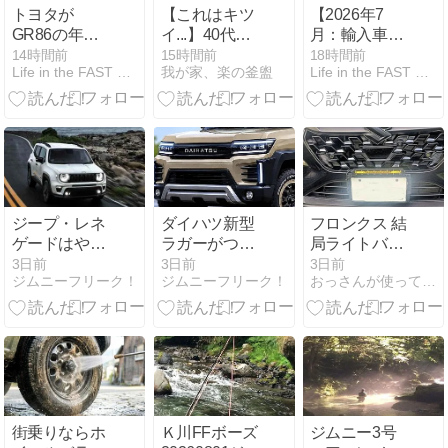
日にモントレ
クシーと速度
トヨタが
【これはキツ
【2026年7
ーにて
超過が招いた
GR86の年次
イ...】40代男
月：輸入車登
惨劇 -
改良モデルを
性会員が経験
録ランキン
14時間前
15時間前
18時間前
YouTube
Life in the FAST LANE.
我が家、楽の釜盥
Life in the FAST LANE.
発表、「ソリ
した初デート
グ】絶好調の
ッドグレー」
での悲惨なエ
フェラーリや
復活に加え
ピソードに心
ロールスなど
「アクセル、
が痛くなりま
超高級ブラン
ステアリン
した... -
ド、それに対
グ、シフトの
YouTube
して縮小を続
作り込み」を
ける従来の王
深化。内装で
者「メルセデ
ジープ・レネ
ダイハツ新型
フロンクス 結
は初代86への
ス・ベンツ、
ゲードはやめ
ラガーがつい
局ライトバー
オマージュも
BMW、アウデ
とけ？買って
に復活！価
を付けた
3日前
3日前
3日前
ィ」
ジムニーフリーク！
ジムニーフリーク！
おっさんが使ってみた
はいけないと
格・スペッ
言われる5つ
ク・発売日の
の理由とリア
最新情報を詳
ルな弱点【評
しく解説｜発
価・口コミ】
売はいつ？
【ジムニー対
抗】
街乗りならホ
Ｋ川FFボーズ
ジムニー3号