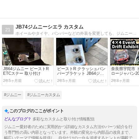
JB74ジムニーシエラ カスタム
21
ホイールやタイヤ、バンパーなどの外装を変更しても、ジムニーのかわいらしさを残しつつ、良い感じにジムニーシエラをカスタムするのが目標。 費用はなるべくかけず、普段乗りから軽い林道まで、気軽に楽しく楽しめる74のジムニーシエラ作りを目指します。
JB64ジムニー ビーストR
ビーストR クラッシュバン
奈良県宇陀市 
ETCステー 取り付け
パーブラケット JB64ジム
ロージャパン2
ニーに取り付け
きたよ
2年5ヶ月前
2年5ヶ月前
2年8ヶ月前
#ジムニー
#ジムニーカスタム
このブログのここがポイント
多彩なカスタムと取り付け情報配信
ジムニー愛好者のために実用的かつ詳細なカスタム方法やパーツ紹介を行
う専門性の高い内容となっています。外観の変化から内部品の改良まで、
幅広いテーマで情報を提供し、自分だけの一台を追求するヒントが満載で