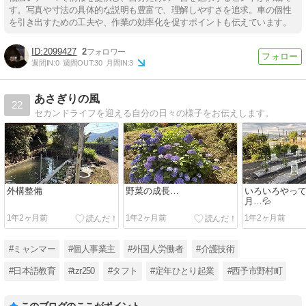
す。写真や寸法の具体的な説明も豊富で、理解しやすさを追求。車の個性
を引き出すための工夫や、作業の効率化を促すポイントも伝えています。
2099427
2
週間IN:
0
週間OUT:
30
月間IN:
3
あさぎりの風
22
セカンドライフを迎える自分の日々の様子をお伝えします。
外構整備
野菜の成長…
いろいろやって
月…💦
1年2ヶ月前
1年2ヶ月前
1年2ヶ月前
#ミャンマー
#個人事業主
#外国人労働者
#介護技術
#日本語教育
#tzr250
#タフト
#定年ひとり起業
#西予市野村町
このブログのここがポイント