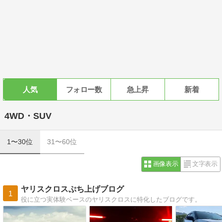
人気
フォロー数
急上昇
新着
4WD・SUV
1〜30位
31〜60位
画像表示
文字表示
ヤリスクロスぷち上げブログ
1
役に立つ実体験ベースのヤリスクロスに特化したブログです。