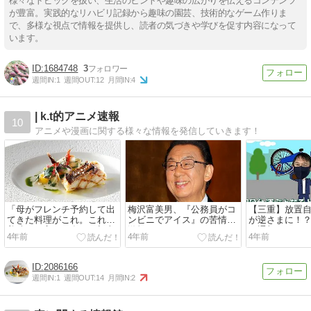
様々なトピックを扱い、生活のヒントや趣味の広がりを伝えるコンテンツ
が豊富。実践的なリハビリ記録から趣味の園芸、技術的なゲーム作りま
で、多様な視点で情報を提供し、読者の気づきや学びを促す内容になって
います。
1684748
3
週間IN:
1
週間OUT:
12
月間IN:
4
| k.t的アニメ速報
10
アニメや漫画に関する様々な情報を発信していきます！
「母がフレンチ予約して出
梅沢富美男、『公務員がコ
【三重】放置
てきた料理がこれ。これを
ンビニでアイス』の苦情に
が逆さまに！？
美味しい言って食べる初老
激怒！！
り通報も、、
4年前
4年前
4年前
悲しすぎんよ。。」
2086166
週間IN:
1
週間OUT:
14
月間IN:
2