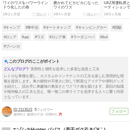
ワイのワズをパワーウイン
磨かれてピカピカになった
UAZ用運転席
ドウ化したの巻
ワイのワズ
ーティション
ッチリかな
1年2ヶ月前
1年5ヶ月前
1年5ヶ月前
#キャンプ
#車中泊
#オートキャンプ
#キャンピングカー
#四駆
#ロシア
#uaz
#ワズ
#ロシア車
#ラーダニーバ
#4x4
#ブハンカ
このブログのここがポイント
実用性と個性を追求した多彩な改造と工夫
レトロな車種を愛し、カスタムやメンテナンスの工夫を楽しむ実用的な情
報を提供します。車の個性や不便さに対して斬新なアイデアや便利グッズ
を紹介し、読み手に車趣味の奥深さとワクワク感を届けます。新旧の知識
や海外輸入の工夫も交え、唯一無二の車ライフを追求する人々に響く内容
となっています。
2113523
5
週間IN:
2
週間OUT:
32
月間IN:
4
エゾシカHunter パパス（若干ガク引き(´∀｀)