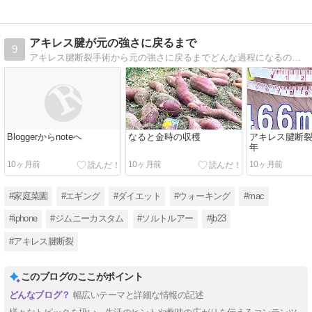
アキレス腱が元の強さに戻るまで
9
アキレス腱断裂手術から元の強さに戻るまでどんな過程になるのか、検証してみます。
Bloggerからnoteへ
なると金時の収穫
アキレス腱断
年
10ヶ月前
10ヶ月前
10ヶ月前
#家庭菜園
#エギング
#ダイエット
#ウォーキング
#mac
#iphone
#ジムニーカスタム
#ソルトルアー
#jb23
#アキレス腱断裂
このブログのここがポイント
幅広いテーマと詳細な情報の記述