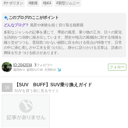
#ナポリタン
#腰痛
#jb64
#新型ジムニー
このブログのここがポイント
風景や体験を鋭く切り取る観察眼
多彩なジャンルの記事を通じて、季節の風景、乗り物の工夫、日々の変化
を詩的かつ冷静に描き出しています。歴史や地元の風物詩に対する情感を
織り交ぜつつも、普段気づかない細部に目を向ける視点が特徴です。日常
の中に潜む美しさや工夫を見つけ出し、静かに語りかける文章は、読者の
興味を引きつける鋭さがあります。
2042034
3
週間IN:
0
週間OUT:
48
月間IN:
8
【SUV BUFF】SUV乗り換えガイド
16
SUVを買う前に見るサイト