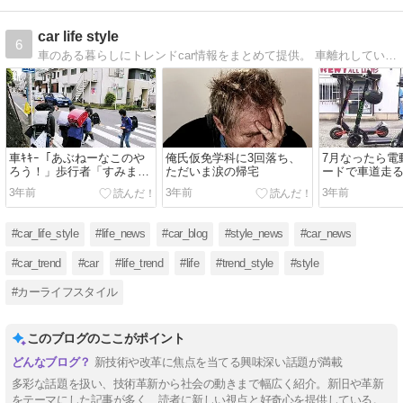
car life style
6
車のある暮らしにトレンドcar情報をまとめて提供。 車離れしている若者はもちろん車好きな若者に最新の車情報を。
車ｷｷｰ「あぶねーなこのや
俺氏仮免学科に3回落ち、
7月なったら電
ろう！」歩行者「すみませ
ただいま涙の帰宅
ードで車道走
ん」ﾍﾟｺﾍﾟｺ←おかしくね？
くｗｗｗｗ
3年前
3年前
3年前
#car_life_style
#life_news
#car_blog
#style_news
#car_news
#car_trend
#car
#life_trend
#life
#trend_style
#style
#カーライフスタイル
このブログのここがポイント
新技術や改革に焦点を当てる興味深い話題が満載
多彩な話題を扱い、技術革新から社会の動きまで幅広く紹介。新旧や革新
をテーマにした記事が多く、読者に新しい視点と好奇心を提供している。