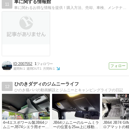
車に関する情報館
11
車に関わるお得な情報を提供！購入方法、売却、車検、メンテナンス等をお届け致します ！得に車のお勧め買取情報を発信中です！車屋に勤務するホットな情報をお届け中
2007552
1
週間IN:
1
週間OUT:
1
月間IN:
1
ひのきダディのジムニーライフ
12
ひのき猫パパの動画解説とジムニーとキャンピングライフの日記
4×4エスポワール製JB64ジ
JB64ジムニーのルームミラ
JB64 JB74 G
ムニーJB74シエラ用オーバ
ーの位置を25㎜上に移動し
ロアマットの