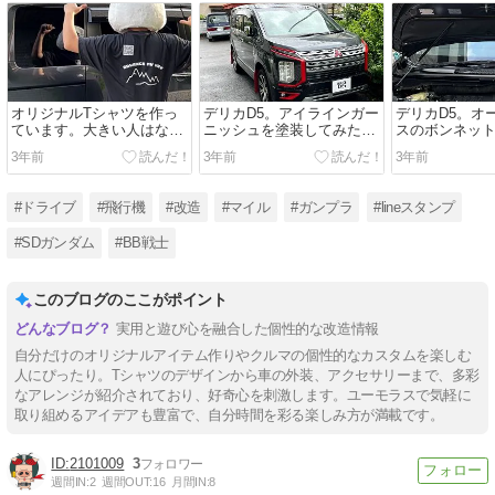
オリジナルTシャツを作っ
デリカD5。アイラインガー
デリカD5。オ
ています。大きい人はなか
ニッシュを塗装してみた。
スのボンネッ
なか無いんです。
より歌舞伎に。
付けてみた。
3年前
3年前
3年前
#ドライブ
#飛行機
#改造
#マイル
#ガンプラ
#lineスタンプ
#SDガンダム
#BB戦士
このブログのここがポイント
実用と遊び心を融合した個性的な改造情報
自分だけのオリジナルアイテム作りやクルマの個性的なカスタムを楽しむ
人にぴったり。Tシャツのデザインから車の外装、アクセサリーまで、多彩
なアレンジが紹介されており、好奇心を刺激します。ユーモラスで気軽に
取り組めるアイデアも豊富で、自分時間を彩る楽しみ方が満載です。
2101009
3
週間IN:
2
週間OUT:
16
月間IN:
8