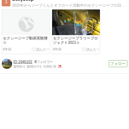
3
2015年からジープくんとオフロード活動中のセクシージープの日々の記録☆2018年ラリードライバーデビュー！ビキニで高速道路全走破プロジェクト継続中。道フェチ
セクシージープ動画実験隊
セクシージープラリープロ
☆
ジェクト2021☆
6年前
6年前
1946102
8
週間IN:
6
週間OUT:
6
月間IN:
39