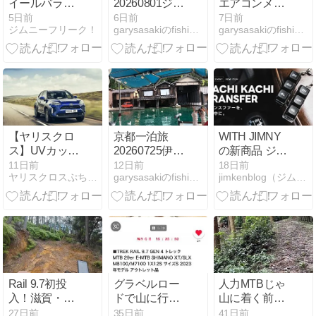
イールバラン
20260801ジム
エアコンメン
ス調整は無
ニーエアコン
テ20260731
5日前
6日前
7日前
ジムニーフリーク！
garysasakiのfishing備忘録
garysasakiのfishing備忘録
駄？不要論の
まだ不調
真実と絶対に
知っておくべ
き必要性
【ヤリスクロ
京都一泊旅
WITH JIMNY
ス】UVカット
20260725伊根
の新商品 ジム
だから日焼け
の舟屋とジム
ニーキーホル
11日前
12日前
18日前
ヤリスクロスぷち上げブログ
garysasakiのfishing備忘録
jimkenblog（ジムニー カスタムブログ）
しない？運転
ニー故障
ダー「KACHI
中の紫外線対
KACHI
策を女性オー
TRANSFER」
ナーが解説
発売のお知ら
せ！
Rail 9.7初投
グラベルロー
人力MTBじゃ
入！滋賀・金
ドで山に行っ
山に着く前
勝トレイルの
て心が折れた
に・・・。車
27日前
35日前
41日前