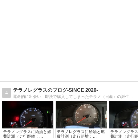
テラノレグラスのブログ-SINCE 2020-
4
運命的に出会い、即決で購入してしまったテラノ（日産）の派生車である４WDディーゼル車・テラノレグラスについての購入時からの維持管理記録。愛車と共に群馬県の観光スポット紹介、釣り情報（主にルアーでのトラウト）を発信します♪
テラノレグラスに給油と燃
テラノレグラスに給油と燃
テラノレグラ
費計測（走行距離：
費計測（走行距離：
費計測（走行