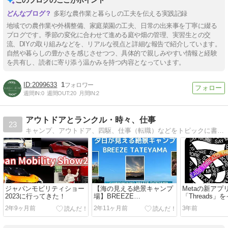
多彩な農作業と暮らしの工夫を伝える実践記録
地域での農作業や外構整備、家庭菜園の工夫、日常の出来事を丁寧に綴る
ブログです。季節の変化に合わせて進める庭や畑の管理、実習生との交
流、DIYの取り組みなどを、リアルな視点と詳細な報告で紹介しています。
自然や暮らしの豊かさを感じさせつつ、具体的で親しみやすい情報と経験
を共有し、読者に寄り添う温かみを持つ内容となっています。
2099633
1
週間IN:
0
週間OUT:
20
月間IN:
2
アウトドアとランクル・時々、仕事
23
キャンプ、アウトドア、四駆、仕事（転職）などをトピックに書いています。日本オートキャンプ協会公認インストラクター。愛車はランドクルーザー(GRJ76)。
ジャパンモビリティショー
【海の見える絶景キャンプ
Metaの新アプ
2023に行ってきた！
場】BREEZE
「Threads
TATEYAMA（ブリーズ館
ルしてみた！
2年9ヶ月前
2年11ヶ月前
3年前
山）に行ってきた（千葉県
館山市）