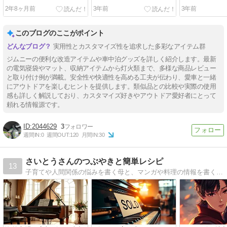
ーヘッドコンソール
ました
ぎた
2年8ヶ月前
3年前
3年前
このブログのここがポイント
実用性とカスタマイズ性を追求した多彩なアイテム群
ジムニーの便利な改造アイテムや車中泊グッズを詳しく紹介します。最新
の電気寝袋やマット、収納アイテムから灯火類まで、多様な商品レビュー
と取り付け例が満載。安全性や快適性を高める工夫が伝わり、愛車と一緒
にアウトドアを楽しむヒントを提供します。類似品との比較や実際の使用
感も詳しく解説しており、カスタマイズ好きやアウトドア愛好者にとって
頼れる情報源です。
2044629
3
週間IN:
0
週間OUT:
120
月間IN:
30
さいとうさんのつぶやきと簡単レシピ
13
子育てや人間関係の悩みを書く母と、マンガや料理の情報を書く息子の仲良しブログです