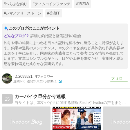
#へらぶな釣り
#ティムコインファンテ
#JB23W
#シマノフリーストーン
#渓流FF
このブログのここがポイント
詳細な釣行記と整備記録の融合
釣りや車の維持にまつわる日々の記録を鮮やかに綴ることに特徴がありま
す。釣果や道具のメンテナンス、車のタイヤ交換など具体的な作業内容や
工夫を丁寧に紹介し、同趣味の実践者にとって参考になる情報を発信して
います。文章はシンプルながらも、目的や工夫を際立たせ、実用性と親近
感を兼ね備えた柔らかな雰囲気です。
2099321
4
週間IN:
0
週間OUT:
26
月間IN:
1
カーバイク早分かり速報
25
当サイトは、車やバイクに関する情報の5chやTwitterの声をまとめています。