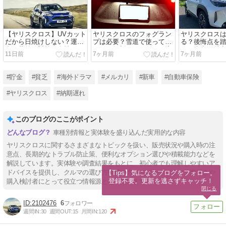
【ヤリスクロス】UVカット
ヤリスクロスのフォグラン
ヤリスクロス
だから日焼けしない？運転
プは必要？雪道で使って分
る？後悔点を
中の紫外線対策を女性オー
かった役割・メリットと注
った本当の魅
11日前
7ヶ月前
7ヶ月前
ナーが解説
意点
#貯金
#貧乏
#海外ドラマ
#メルカリ
#新車
#自動車保険
#ヤリスクロス
#納期遅れ
このブログのここがポイント
車種別情報と実体験を盛り込んだ実用的な内容
ヤリスクロスに関するさまざまなトピックを扱い、販売状況や購入時の注
意点、長期的なトラブル防止策、便利なオプション選びや積載能力などを
解説しています。実体験や調査結果をもとに、初心者でも理解しやすいア
ドバイスを提供し、クルマの選び方や使い方をサポートします。車好きや
【Tips】気になるブログをフォロー。

登録不要。更新を逃さずキャッチ！
購入検討者にとって役立つ情報源となっています。
閉じる
2102476
6
週間IN:
30
週間OUT:
15
月間IN:
120