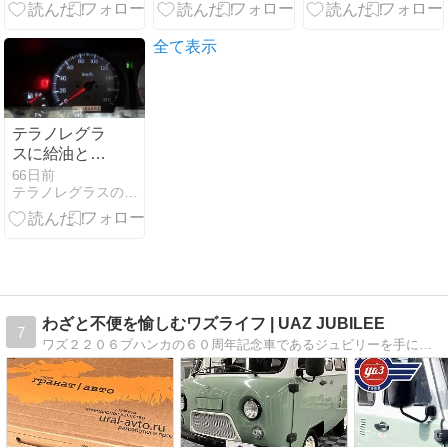
ャンセラーを
決は22日【旭
日本「2位学
付けて超快適
川女子高校生
歴・職業、1
に！
殺害】
位年収・経済
全て表示
力」欧米は?
[七波羅探題★]
テラノレグラ
スに給油と燃
費計測（走行
66日前
テラノレグラスのブログ-SINCE 2020-
距離：
166,883km）~
コスモSS Pay
のアプリ登録
設定で１円割
引~
わざと不便を愉しむワズライフ | UAZ JUBILEE
7
ワズ２２０６ブハンカの６０周年記念車であるジュビリーを手に入れたので、ちょっとブログでもやろうかと思い立った。この車で日常の足にするのはもちろん、手を加えてそこそこ快適に走れて過ごせるようDIYで作っていきたいと思ってます。