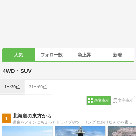
人気
フォロー数
急上昇
新着
4WD・SUV
1〜30位
31〜60位
画像表示
文字表示
北海道の東方から
1
道東をメインにちょっとドライブやツーリング 魚釣りなんかを素人写真で日記的に書いていければと