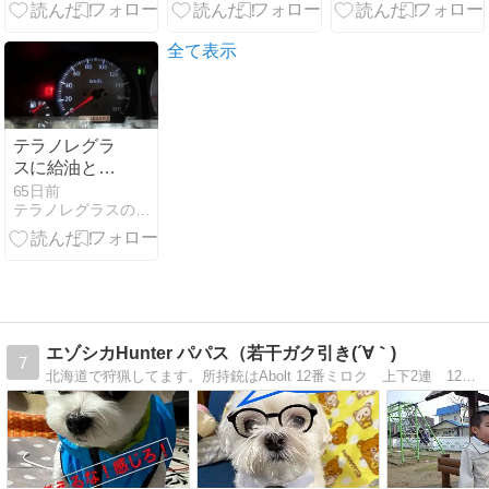
ャンセラーを
決は22日【旭
日本「2位学
付けて超快適
川女子高校生
歴・職業、1
に！
殺害】
位年収・経済
全て表示
力」欧米は?
[七波羅探題★]
テラノレグラ
スに給油と燃
費計測（走行
65日前
テラノレグラスのブログ-SINCE 2020-
距離：
166,883km）~
コスモSS Pay
のアプリ登録
設定で１円割
引~
エゾシカHunter パパス（若干ガク引き(´∀｀)
7
北海道で狩猟してます。所持銃はAbolt 12番ミロク 上下2連 12番ボブキャット 6.25mmです。週末ハンターです。