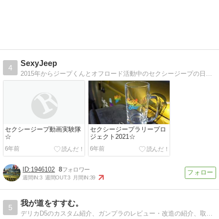
SexyJeep
4
2015年からジープくんとオフロード活動中のセクシージープの日々の記録☆2018年ラリードライバーデビュー！ビキニで高速道路全走破プロジェクト継続中。道フェチ
セクシージープ動画実験隊
セクシージープラリープロ
☆
ジェクト2021☆
6年前
6年前
1946102
8
週間IN:
3
週間OUT:
3
月間IN:
39
我が道をすすむ。
5
デリカD5のカスタム紹介、ガンプラのレビュー・改造の紹介、取り寄せグルメ・スイーツも載せてます。