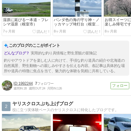
湿原に延びる一本道・フレ
パンダ色の海の守り神・ノ
お得スイーツ
シマ湿原（根室市）
ッカマップ埼灯台（根室
楽しみ帰宅で
市）
7ヶ月前
8ヶ月前
8ヶ月前
このブログのここがポイント
実用的な釣り具情報と野生景観の冒険記
釣りやアウトドアを楽しむ人に向けて、手頃な釣り道具の紹介や北海道の
自然風景、野生動物への親しみやすさを伝える内容。各記事は具体的な場
所や道具の特徴に焦点を当て、魅力的な体験を気軽に共有している。
1992244
7
週間IN:
28
週間OUT:
24
月間IN:
126
ヤリスクロスぷち上げブログ
2
役に立つ実体験ベースのヤリスクロスに特化したブログです。