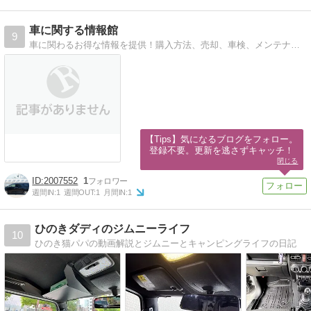
車に関する情報館
9
車に関わるお得な情報を提供！購入方法、売却、車検、メンテナンス等をお届け致します ！得に車のお勧め買取情報を発信中です！車屋に勤務するホットな情報をお届け中
【Tips】気になるブログをフォロー。

登録不要。更新を逃さずキャッチ！
閉じる
2007552
1
週間IN:
1
週間OUT:
1
月間IN:
1
ひのきダディのジムニーライフ
10
ひのき猫パパの動画解説とジムニーとキャンピングライフの日記