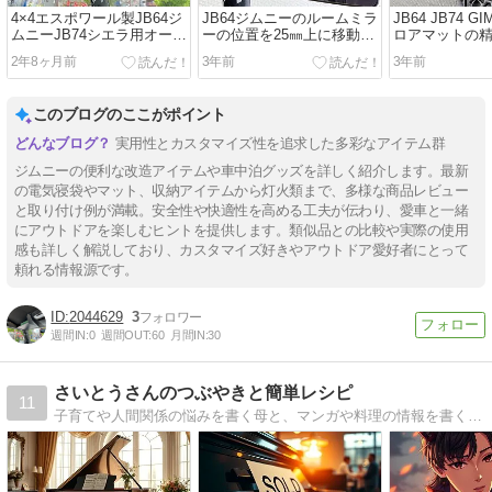
4×4エスポワール製JB64ジ
JB64ジムニーのルームミラ
JB64 JB74 G
ムニーJB74シエラ用オーバ
ーの位置を25㎜上に移動し
ロアマットの
ーヘッドコンソール
ました
ぎた
2年8ヶ月前
3年前
3年前
このブログのここがポイント
実用性とカスタマイズ性を追求した多彩なアイテム群
ジムニーの便利な改造アイテムや車中泊グッズを詳しく紹介します。最新
の電気寝袋やマット、収納アイテムから灯火類まで、多様な商品レビュー
と取り付け例が満載。安全性や快適性を高める工夫が伝わり、愛車と一緒
にアウトドアを楽しむヒントを提供します。類似品との比較や実際の使用
感も詳しく解説しており、カスタマイズ好きやアウトドア愛好者にとって
頼れる情報源です。
2044629
3
週間IN:
0
週間OUT:
60
月間IN:
30
さいとうさんのつぶやきと簡単レシピ
11
子育てや人間関係の悩みを書く母と、マンガや料理の情報を書く息子の仲良しブログです