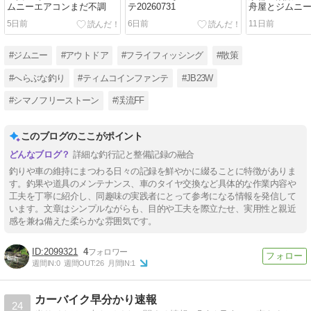
ムニーエアコンまだ不調
テ20260731
舟屋とジムニ
5日前
6日前
11日前
#ジムニー
#アウトドア
#フライフィッシング
#散策
#へらぶな釣り
#ティムコインファンテ
#JB23W
#シマノフリーストーン
#渓流FF
このブログのここがポイント
詳細な釣行記と整備記録の融合
釣りや車の維持にまつわる日々の記録を鮮やかに綴ることに特徴がありま
す。釣果や道具のメンテナンス、車のタイヤ交換など具体的な作業内容や
工夫を丁寧に紹介し、同趣味の実践者にとって参考になる情報を発信して
います。文章はシンプルながらも、目的や工夫を際立たせ、実用性と親近
感を兼ね備えた柔らかな雰囲気です。
2099321
4
週間IN:
0
週間OUT:
26
月間IN:
1
カーバイク早分かり速報
24