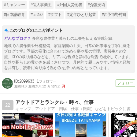
#ミャンマー
#個人事業主
#外国人労働者
#介護技術
#日本語教育
#tzr250
#タフト
#定年ひとり起業
#西予市野村町
このブログのここがポイント
多彩な農作業と暮らしの工夫を伝える実践記録
地域での農作業や外構整備、家庭菜園の工夫、日常の出来事を丁寧に綴る
ブログです。季節の変化に合わせて進める庭や畑の管理、実習生との交
流、DIYの取り組みなどを、リアルな視点と詳細な報告で紹介しています。
自然や暮らしの豊かさを感じさせつつ、具体的で親しみやすい情報と経験
を共有し、読者に寄り添う温かみを持つ内容となっています。
2099633
1
週間IN:
0
週間OUT:
12
月間IN:
2
アウトドアとランクル・時々、仕事
22
キャンプ、アウトドア、四駆、仕事（転職）などをトピックに書いています。日本オートキャンプ協会公認インストラクター。愛車はランドクルーザー(GRJ76)。