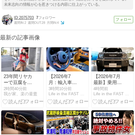
未来志向の情報が心を惹きつける内容に仕上がっている。
2075703
7
週間IN:
2
週間OUT:
28
月間IN:
4
最新の記事画像
23年間リヤカ
【2026年7
【2026年7月
ーで豆腐を売
月：輸入車登
最新】乗用車
り続ける女
録ランキン
販売台数ラン
2時間40分前
3時間10分前
4時間前
我が家、楽の釜盥
Life in the FAST LANE.
Life in the FAST LANE.
性！昼は60品
グ】絶好調の
キング
詰め放題弁
フェラーリや
TOP50。1位
当、夜は超破
ロールスなど
から8位まで
格居酒屋にな
超高級ブラン
トヨタ独占。
る謎多き豆腐
ド、それに対
一方でキック
店に密着 -
して縮小を続
ス、エルグラ
YouTube
ける従来の王
ンドを投じた