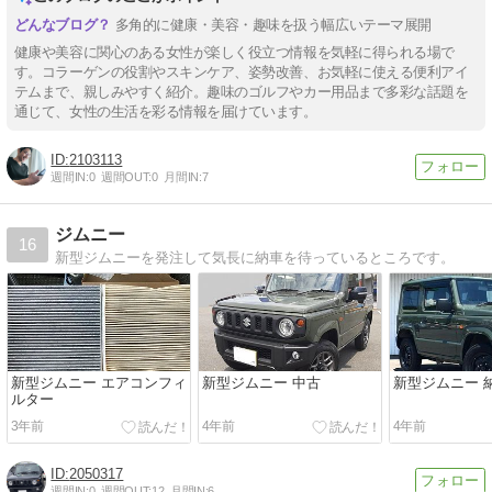
多角的に健康・美容・趣味を扱う幅広いテーマ展開
健康や美容に関心のある女性が楽しく役立つ情報を気軽に得られる場で
す。コラーゲンの役割やスキンケア、姿勢改善、お気軽に使える便利アイ
テムまで、親しみやすく紹介。趣味のゴルフやカー用品まで多彩な話題を
通じて、女性の生活を彩る情報を届けています。
2103113
週間IN:
0
週間OUT:
0
月間IN:
7
ジムニー
16
新型ジムニーを発注して気長に納車を待っているところです。
新型ジムニー エアコンフィ
新型ジムニー 中古
新型ジムニー 
ルター
3年前
4年前
4年前
2050317
週間IN:
0
週間OUT:
12
月間IN:
6