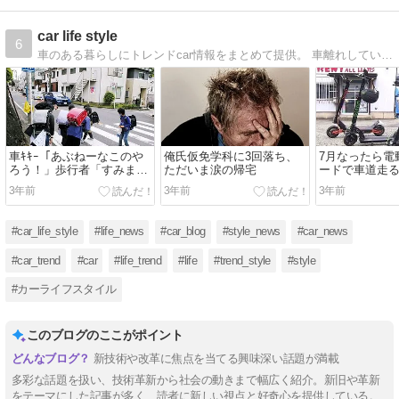
car life style
6
車のある暮らしにトレンドcar情報をまとめて提供。 車離れしている若者はもちろん車好きな若者に最新の車情報を。
車ｷｷｰ「あぶねーなこのや
俺氏仮免学科に3回落ち、
7月なったら電
ろう！」歩行者「すみませ
ただいま涙の帰宅
ードで車道走
ん」ﾍﾟｺﾍﾟｺ←おかしくね？
くｗｗｗｗ
3年前
3年前
3年前
#car_life_style
#life_news
#car_blog
#style_news
#car_news
#car_trend
#car
#life_trend
#life
#trend_style
#style
#カーライフスタイル
このブログのここがポイント
新技術や改革に焦点を当てる興味深い話題が満載
多彩な話題を扱い、技術革新から社会の動きまで幅広く紹介。新旧や革新
をテーマにした記事が多く、読者に新しい視点と好奇心を提供している。