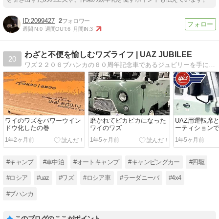
2099427
2
週間IN:
0
週間OUT:
6
月間IN:
3
わざと不便を愉しむワズライフ | UAZ JUBILEE
20
ワズ２２０６ブハンカの６０周年記念車であるジュビリーを手に入れたので、ちょっとブログでもやろうかと思い立った。この車で日常の足にするのはもちろん、手を加えてそこそこ快適に走れて過ごせるようDIYで作っていきたいと思ってます。
ワイのワズをパワーウイン
磨かれてピカピカになった
UAZ用運転席
ドウ化したの巻
ワイのワズ
ーティション
ッチリかな
1年2ヶ月前
1年5ヶ月前
1年5ヶ月前
#キャンプ
#車中泊
#オートキャンプ
#キャンピングカー
#四駆
#ロシア
#uaz
#ワズ
#ロシア車
#ラーダニーバ
#4x4
#ブハンカ
このブログのここがポイント