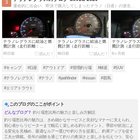
3
運命的に出会い、即決で購入してしまったテラノ（日産）の派生車である４WDディーゼル車・テラノレグラスについての購入時からの維持管理記録。愛車と共に群馬県の観光スポット紹介、釣り情報（主にルアーでのトラウト）を発信します♪
テラノレグラスに給油と燃
テラノレグラスに給油と燃
テラノレグラ
費計測（走行距離：
費計測（走行距離：
費計測（走行
166,883km）~コスモSS
165,571km）~コスモSS
161,160km）
65日前
88日前
6ヶ月前
Payのアプリ登録設定で１
Payのアプリ登録設定で１
Payのアプリ
円割引~
円割引~
円割引~
#キャンプ
#日産
#アウトドア
#管理釣り場
#林道
#SUV
#テラノレグラス
#テラノ
#pathfinder
#nissan
#群馬
#エリアトラウト
このブログのここがポイント
釣り場恵比寿の魅力と楽しみ方解説
釣り場恵比寿の魅力は、きめ細かなサービスと良好なマナーに支えられ、
初心者からリピーターまで幅広く楽しめる釣りポイント。季節や状況によ
る変化を見極め、最適なルアー選びや釣り方を提案し、釣果アップを促す
工夫が満載。長年の経験を通じて釣りの奥深さと楽しさを伝えつつ、安心