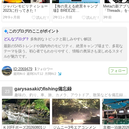
ジャパンモビリティショー
【海の見える絶景キャンプ
Metaの新アプ
2023に行ってきた！
場】BREEZE
「Threads
TATEYAMA（ブリーズ館
ルしてみた！
2年9ヶ月前
2年11ヶ月前
3年前
山）に行ってきた（千葉県
館山市）
このブログのここがポイント
多角的なトピックと親しみやすい解説
最新のSNSトレンドや国内外のモビリティ、絶景キャンプ場まで、多彩な
テーマを扱う。初心者でもわかりやすく、情報の奥深さも楽しめるスタイ
ルが魅力です。
2069479
1
週間IN:
0
週間OUT:
12
月間IN:
2
garysasakiのfishing備忘録
23
趣味の、釣り、車、旅、カメラ、アウトドア、散策などを備忘録として残しています。 カテゴリで選んでいただくと宜しいかと思います。。
Ｋ川FFボーズ20260801ジ
ジムニー3号エアコンメン
京都一泊旅2026