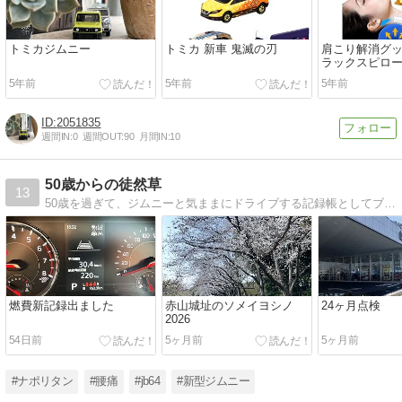
トミカジムニー
トミカ 新車 鬼滅の刃
肩こり解消グッ
ラックスピロ
5年前
5年前
5年前
2051835
週間IN:
0
週間OUT:
90
月間IN:
10
50歳からの徒然草
13
50歳を過ぎて、ジムニーと気ままにドライブする記録帳としてブログを開設しました。にわかのへたれジムニストなのでオンロードがほとんどです。各地の映画館を訪れたり、日々の何気ない出来事を綴ったりしています。
燃費新記録出ました
赤山城址のソメイヨシノ
24ヶ月点検
2026
54日前
5ヶ月前
5ヶ月前
#ナポリタン
#腰痛
#jb64
#新型ジムニー