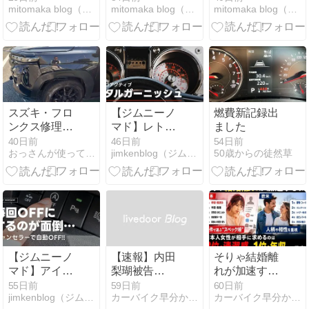
mitomaka blog（休職中サラリーマンの挑戦）
mitomaka blog（休職中サラリーマンの挑戦）
mitomaka blog（休職中サラリーマンの挑戦）
林道と山道を
僕が、最後に
載（トラン
走ってみた
TREK Rail 9.7
ポ）が大嫌い
を買った話
な私の最終結
論
スズキ・フロ
【ジムニーノ
燃費新記録出
ンクス修理完
マド】レトロ
ました
了｜3ヶ月待
アクティブの
40日前
46日前
54日前
おっさんが使ってみた
jimkenblog（ジムニー カスタムブログ）
50歳からの徒然草
ちの、現実
メタルガーニ
ッシュを装着
｜メーターパ
ネル周りの質
感が大幅アッ
プ！
【ジムニーノ
【速報】内田
そりゃ結婚離
マド】アイド
梨瑚被告
れが加速する
リングストッ
（23）に懲役
わ 女性が相手
55日前
59日前
60日前
jimkenblog（ジムニー カスタムブログ）
カーバイク早分かり速報
カーバイク早分かり速報
プを解除！キ
27年を求刑 判
に求めるもの