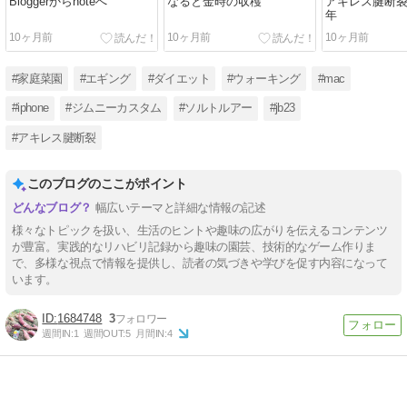
Bloggerからnoteへ
なると金時の収穫
アキレス腱断
年
10ヶ月前
10ヶ月前
10ヶ月前
#家庭菜園
#エギング
#ダイエット
#ウォーキング
#mac
#iphone
#ジムニーカスタム
#ソルトルアー
#jb23
#アキレス腱断裂
このブログのここがポイント
幅広いテーマと詳細な情報の記述
様々なトピックを扱い、生活のヒントや趣味の広がりを伝えるコンテンツ
が豊富。実践的なリハビリ記録から趣味の園芸、技術的なゲーム作りま
で、多様な視点で情報を提供し、読者の気づきや学びを促す内容になって
います。
1684748
3
週間IN:
1
週間OUT:
5
月間IN:
4