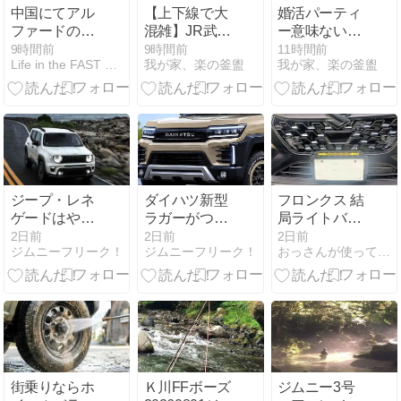
者「メルセデ
日産が復活の
中国にてアル
【上下線で大
婚活パーティ
ス・ベンツ、
兆し
ファードの牙
混雑】JR武蔵
ー意味ないで
BMW、アウデ
城を揺るがす
野線最混雑区
す #婚活 #婚
9時間前
9時間前
11時間前
ィ」
Life in the FAST LANE.
我が家、楽の釜盥
我が家、楽の釜盥
超高級ミニバ
間の東浦和駅
活パーティー
ン「マエスト
と南浦和駅の
#shorts -
ロ（Maextro）
平日朝ラッシ
YouTube
V800」発表、
ュの混雑状況
1万台の受注
がヤバすぎた..
を集める。な
京浜東北線も
お最上位モデ
始発列車ある
ルの価格は
けど激しい混
ジープ・レネ
ダイハツ新型
フロンクス 結
2000万円超
み具合になっ
ゲードはやめ
ラガーがつい
局ライトバー
てました -
とけ？買って
に復活！価
を付けた
2日前
2日前
2日前
YouTube
ジムニーフリーク！
ジムニーフリーク！
おっさんが使ってみた
はいけないと
格・スペッ
言われる5つ
ク・発売日の
の理由とリア
最新情報を詳
ルな弱点【評
しく解説｜発
価・口コミ】
売はいつ？
【ジムニー対
抗】
街乗りならホ
Ｋ川FFボーズ
ジムニー3号