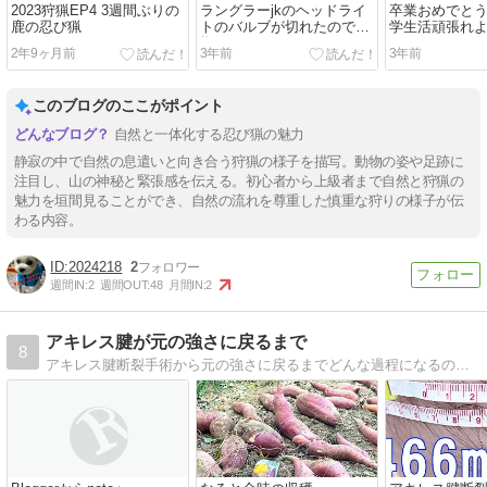
2023狩猟EP4 3週間ぶりの
ラングラーjkのヘッドライ
卒業おめでと
鹿の忍び猟
トのバルブが切れたので交
学生活頑張れ
換
2年9ヶ月前
3年前
3年前
このブログのここがポイント
自然と一体化する忍び猟の魅力
静寂の中で自然の息遣いと向き合う狩猟の様子を描写。動物の姿や足跡に
注目し、山の神秘と緊張感を伝える。初心者から上級者まで自然と狩猟の
魅力を垣間見ることができ、自然の流れを尊重した慎重な狩りの様子が伝
わる内容。
2024218
2
週間IN:
2
週間OUT:
48
月間IN:
2
アキレス腱が元の強さに戻るまで
8
アキレス腱断裂手術から元の強さに戻るまでどんな過程になるのか、検証してみます。