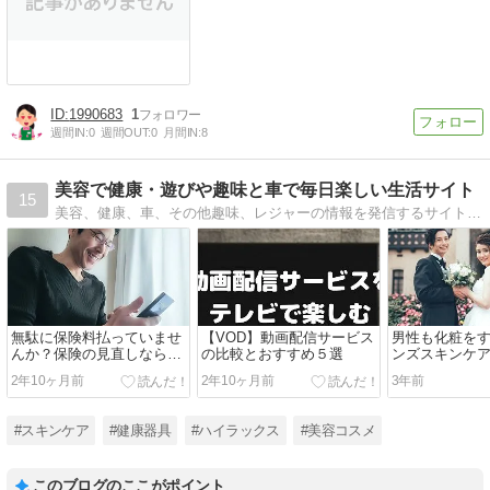
1990683
1
週間IN:
0
週間OUT:
0
月間IN:
8
美容で健康・遊びや趣味と車で毎日楽しい生活サイト
15
美容、健康、車、その他趣味、レジャーの情報を発信するサイトです。
無駄に保険料払っていませ
【VOD】動画配信サービス
男性も化粧を
んか？保険の見直しなら
の比較とおすすめ５選
ンズスキンケ
【保険コネクト】がおすす
番とは？
2年10ヶ月前
2年10ヶ月前
3年前
め！
#スキンケア
#健康器具
#ハイラックス
#美容コスメ
このブログのここがポイント