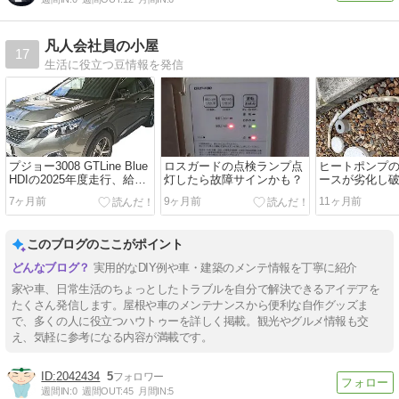
凡人会社員の小屋
17
生活に役立つ豆情報を発信
プジョー3008 GTLine Blue
ロスガードの点検ランプ点
ヒートポンプ
HDIの2025年度走行、給
灯したら故障サインかも？
ースが劣化し
油、燃費状況報告
7ヶ月前
9ヶ月前
11ヶ月前
このブログのここがポイント
実用的なDIY例や車・建築のメンテ情報を丁寧に紹介
家や車、日常生活のちょっとしたトラブルを自分で解決できるアイデアを
たくさん発信します。屋根や車のメンテナンスから便利な自作グッズま
で、多くの人に役立つハウトゥーを詳しく掲載。観光やグルメ情報も交
え、気軽に参考になる内容が満載です。
2042434
5
週間IN:
0
週間OUT:
45
月間IN:
5