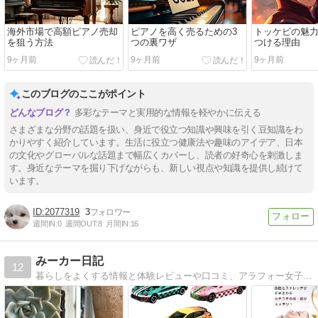
海外市場で高額ピアノ売却
ピアノを高く売るための3
トッケビの魅
を狙う方法
つの裏ワザ
つける理由
9ヶ月前
9ヶ月前
9ヶ月前
このブログのここがポイント
多彩なテーマと実用的な情報を軽やかに伝える
さまざまな分野の話題を扱い、身近で役立つ知識や興味を引く豆知識をわ
かりやすく紹介しています。生活に役立つ健康法や趣味のアイデア、日本
の文化やグローバルな話題まで幅広くカバーし、読者の好奇心を刺激しま
す。身近なテーマを掘り下げながらも、新しい視点や知識を提供し続けて
います。
2077319
3
週間IN:
0
週間OUT:
8
月間IN:
16
みーカー日記
12
暮らしをよくする情報と体験レビューや口コミ、アラフォー女子が幸せになるための情報シェア♪