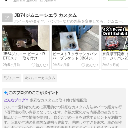
週間IN:
0
週間OUT:
12
月間IN:
4
JB74ジムニーシエラ カスタム
19
ホイールやタイヤ、バンパーなどの外装を変更しても、ジムニーのかわいらしさを残しつつ、良い感じにジムニーシエラをカスタムするのが目標。 費用はなるべくかけず、普段乗りから軽い林道まで、気軽に楽しく楽しめる74のジムニーシエラ作りを目指します。
JB64ジムニー ビーストR
ビーストR クラッシュバン
奈良県宇陀市 
ETCステー 取り付け
パーブラケット JB64ジム
ロージャパン2
ニーに取り付け
きたよ
2年5ヶ月前
2年5ヶ月前
2年8ヶ月前
#ジムニー
#ジムニーカスタム
このブログのここがポイント
多彩なカスタムと取り付け情報配信
ジムニー愛好者のために実用的かつ詳細なカスタム方法やパーツ紹介を行
う専門性の高い内容となっています。外観の変化から内部品の改良まで、
幅広いテーマで情報を提供し、自分だけの一台を追求するヒントが満載で
す。写真や寸法の具体的な説明も豊富で、理解しやすさを追求。車の個性
を引き出すための工夫や、作業の効率化を促すポイントも伝えています。