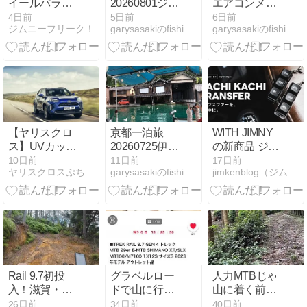
イールバラン
20260801ジム
エアコンメン
ス調整は無
ニーエアコン
テ20260731
4日前
5日前
6日前
ジムニーフリーク！
garysasakiのfishing備忘録
garysasakiのfishing備忘録
駄？不要論の
まだ不調
真実と絶対に
知っておくべ
き必要性
【ヤリスクロ
京都一泊旅
WITH JIMNY
ス】UVカット
20260725伊根
の新商品 ジム
だから日焼け
の舟屋とジム
ニーキーホル
10日前
11日前
17日前
ヤリスクロスぷち上げブログ
garysasakiのfishing備忘録
jimkenblog（ジムニー カスタムブログ）
しない？運転
ニー故障
ダー「KACHI
中の紫外線対
KACHI
策を女性オー
TRANSFER」
ナーが解説
発売のお知ら
せ！
Rail 9.7初投
グラベルロー
人力MTBじゃ
入！滋賀・金
ドで山に行っ
山に着く前
勝トレイルの
て心が折れた
に・・・。車
26日前
34日前
40日前