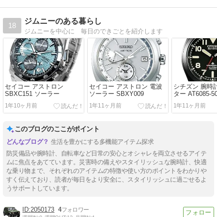
ジムニーのある暮らし
18
ジムニーを中心に 毎日のできごとを紹介します
セイコー アストロン
セイコー アストロン 電波
シチズン 腕時
SBXC151 ソーラー
ソーラー SBXY009
ター AT6085-5
1年10ヶ月前
1年11ヶ月前
1年11ヶ月前
このブログのここがポイント
生活を豊かにする多機能アイテム探求
防災備品や腕時計、自転車など日常の安心とオシャレを両立させるアイテ
ムに焦点をあてています。災害時の備えやスタイリッシュな腕時計、快適
な乗り物まで、それぞれのアイテムの特徴や使い方のポイントをわかりや
すく伝えており、読者が毎日をより安全に、スタイリッシュに過ごせるよ
うサポートしています。
2050173
4