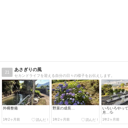
あさぎりの風
21
セカンドライフを迎える自分の日々の様子をお伝えします。
外構整備
野菜の成長…
いろいろやって
月…💦
1年2ヶ月前
1年2ヶ月前
1年2ヶ月前