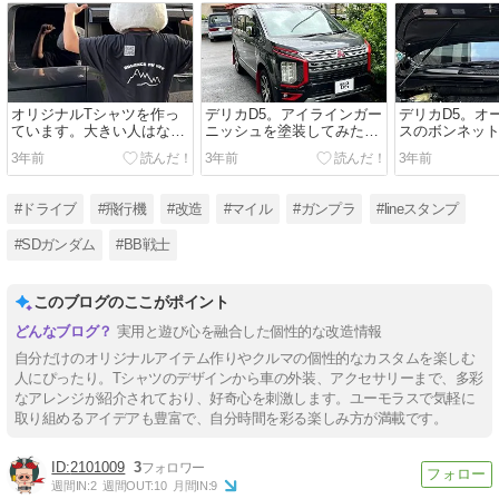
オリジナルTシャツを作っ
デリカD5。アイラインガー
デリカD5。オ
ています。大きい人はなか
ニッシュを塗装してみた。
スのボンネッ
なか無いんです。
より歌舞伎に。
付けてみた。
3年前
3年前
3年前
#ドライブ
#飛行機
#改造
#マイル
#ガンプラ
#lineスタンプ
#SDガンダム
#BB戦士
このブログのここがポイント
実用と遊び心を融合した個性的な改造情報
自分だけのオリジナルアイテム作りやクルマの個性的なカスタムを楽しむ
人にぴったり。Tシャツのデザインから車の外装、アクセサリーまで、多彩
なアレンジが紹介されており、好奇心を刺激します。ユーモラスで気軽に
取り組めるアイデアも豊富で、自分時間を彩る楽しみ方が満載です。
2101009
3
週間IN:
2
週間OUT:
10
月間IN:
9