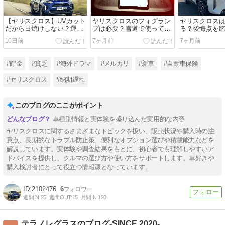
【ヤリスクロス】UVカット
ヤリスクロスのフォグラン
ヤリスクロス
だから日焼けしない？運転
プは必要？雪道で使って分
る？後悔点を
中の紫外線対策を女性オー
かった役割・メリットと注
った本当の魅
10日前
7ヶ月前
7ヶ月前
ナーが解説
意点
#貯金
#貧乏
#海外ドラマ
#メルカリ
#新車
#自動車保険
#ヤリスクロス
#納期遅れ
このブログのここがポイント
車種別情報と実体験を盛り込んだ実用的な内容
ヤリスクロスに関するさまざまなトピックを扱い、販売状況や購入時の注
意点、長期的なトラブル防止策、便利なオプション選びや積載能力などを
解説しています。実体験や調査結果をもとに、初心者でも理解しやすいア
ドバイスを提供し、クルマの選び方や使い方をサポートします。車好きや
購入検討者にとって役立つ情報源となっています。
2102476
6
週間IN:
25
週間OUT:
15
月間IN:
120
テラノレグラスのブログ-SINCE 2020-