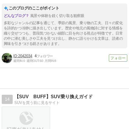
このブログのここがポイント
風景や体験を鋭く切り取る観察眼
多彩なジャンルの記事を通じて、季節の風景、乗り物の工夫、日々の変化
を詩的かつ冷静に描き出しています。歴史や地元の風物詩に対する情感を
織り交ぜつつも、普段気づかない細部に目を向ける視点が特徴です。日常
の中に潜む美しさや工夫を見つけ出し、静かに語りかける文章は、読者の
興味を引きつける鋭さがあります。
2042034
4
週間IN:
0
週間OUT:
60
月間IN:
8
【SUV BUFF】SUV乗り換えガイド
14
SUVを買う前に見るサイト