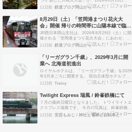
つり あしだ川花火大会」が、2026年8月15日
（土）に開催されます。 中国地方でも有数の規模
11日前
鉄道ブログ岡山から
を誇る花火大会で、毎年多くの人が訪れる人気イ
ベントです。今年も会場周辺や福山駅では大変な
8月29日（土）「笠岡港まつり花火大
混雑が予想されることから、JR西日本は山陽本
会」開催 帰りの時間帯に山陽本線で臨時
線・福塩線…
列車6本運行 岡山・福山方面へのアクセ
JR西日本岡山支社は、2026年8月29日（土）に開
スを強化
催される「笠岡港まつり花火大会」にあわせ、山
陽本線で臨時列車を運転します。 笠岡港まつり花
11日前
鉄道ブログ岡山から
火大会は、岡山県西部を代表する夏のイベントと
して多くの来場者でにぎわう花火大会です。毎
「リーガグラン千歳」、2029年3月に開
年、会場周辺やJR笠岡駅は花火終了後に多くの人
業へ 北海道初進出
が集中…
ロイヤルホテルは、「リーガグラン千歳」を2029
年3月末ごろに開業する。 宿泊主体型ホテルブラ
ンド「リーガグラン」としては京都と広島に続く
11日前
Traicy
3軒目で、グループとしては北海道初のホテルと
なる。建物は地下1階地上10階建て。客 […] 投稿
Twilight Express 瑞風 / 鈴峯鉄橋にて
「リーガグラン千歳」、2029年3月に開業…
７月の最終日曜日となりました。 トワイライトエ
クスプレス瑞風です。 今月の写真は、鈴峯鉄橋こ
と″八幡川橋梁″を通過する、西広島行き上り列車
12日前
安芸もみじ / 神社と電車と自転車と
です。 山陽上りコースは撮影機会が無くなってし
まいましたが、こうして山陽下りコースはまだ撮
影機会があります。 今は山陽上り下りコースとは