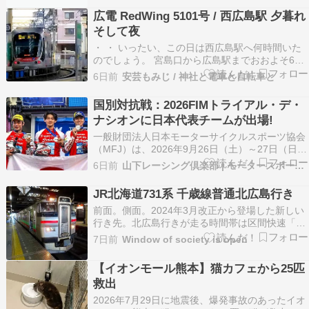
れないわけです。もちろん、雑魚寝エリアではな
広電 RedWing 5101号 / 西広島駅 夕暮れ
くツインルーム狙い、あるいはシングルツインと
そして夜
いう2段ベッド…
・ ・ いったい、この日は西広島駅へ何時間いた
のでしょう。 宮島口から広島駅までおおよそ66
分。 西広島駅まで乗ったのが 5101号 RedWing
6日前
安芸もみじ / 神社と電車と自転車と
で、前中扉から降りて運転台扉が閉まる前に１
枚。 そして広島駅へ向かって、発車して行った後
国別対抗戦：2026FIMトライアル・デ・
ろ姿を１枚。 それに続く２枚は、 KOI …
ナシオンに日本代表チームが出場!
一般財団法人日本モーターサイクルスポーツ協会
（MFJ）は、2026年9月26日（土）～27日（日）
にスペインのアルテイショ(ア・コルーニャ)で開
6日前
山下レーシング倶楽部 | モータースポーツ応援番組
催される国別対抗戦、FIMトライアル・デ・ナシ
オンに日本代表チームを派遣いたします。 トライ
JR北海道731系 千歳線普通北広島行き
アル・デ・ナシオンは FIM（が年に一度開…
前面。側面。2024年3月改正から登場した新しい
行き先。北広島行きが走る時間帯は区間快速「エ
アポート」が走ります。JR北海道731系普通苫小
7日前
Window of society is open
牧行き。(千歳線)普通北海度医療大学行き。(札沼
線)
【イオンモール熊本】猫カフェから25匹
救出
2026年7月29日に地震後、爆発事故のあったイオ