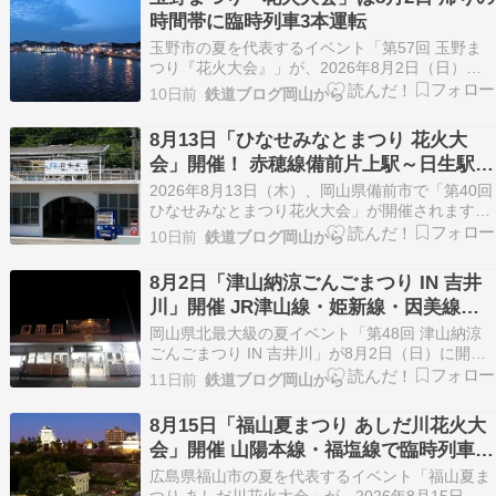
来場者でにぎわうことから、JR西日本は花火大
時間帯に臨時列車3本運転
会…
玉野市の夏を代表するイベント「第57回 玉野ま
つり『花火大会』」が、2026年8月2日（日）に
宇野港第1突堤で開催されます。花火は19時40分
10日前
鉄道ブログ岡山から
から20時10分まで打ち上げられる予定で、会場周
辺では17時から21時まで交通規制も実施されるこ
8月13日「ひなせみなとまつり 花火大
とから、JR宇野線の利用がおすすめです。 …
会」開催！ 赤穂線備前片上駅～日生駅間
臨時1往復運行
2026年8月13日（木）、岡山県備前市で「第40回
ひなせみなとまつり花火大会」が開催されます。
これにあわせて、JR西日本岡山支社は赤穂線で臨
10日前
鉄道ブログ岡山から
時列車を運転すると発表しました。 花火大会終了
後の帰宅時間帯には、備前片上駅～日生駅間で普
8月2日「津山納涼ごんごまつり IN 吉井
通列車1往復（定期列車の運転区間を延長）を臨
川」開催 JR津山線・姫新線・因美線で
時…
臨時列車 花火大会アクセス情報
岡山県北最大級の夏イベント「第48回 津山納涼
ごんごまつり IN 吉井川」が8月2日（日）に開催
されます。 祭りのフィナーレを飾る花火大会には
11日前
鉄道ブログ岡山から
毎年多くの来場者が訪れるため、JR西日本は帰り
の時間帯に津山駅発の臨時列車を運転。津山線・
8月15日「福山夏まつり あしだ川花火大
姫新線・因美線で終電の後の時間帯に列車を増発
会」開催 山陽本線・福塩線で臨時列車運
し、…
行 帰りも安心のアクセス情報
広島県福山市の夏を代表するイベント「福山夏ま