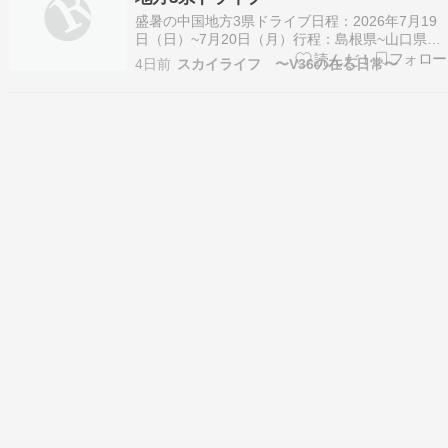
姫路…
盛暑の中国地方3県ドライブ日程：2026年7月19
日（日）~7月20日（月）行程：島根県~山口県~
広島県総走行距離：2,099.0km1日目 #17 【'26新
4日前
スカイライフ 〜V36の在る日常〜
緑ドライブ】盛暑の中国地方3県ドライブ① ~島
根県~1日目 #17 【'26新緑ドライブ】盛暑の中国
地方3県ドライブ② …