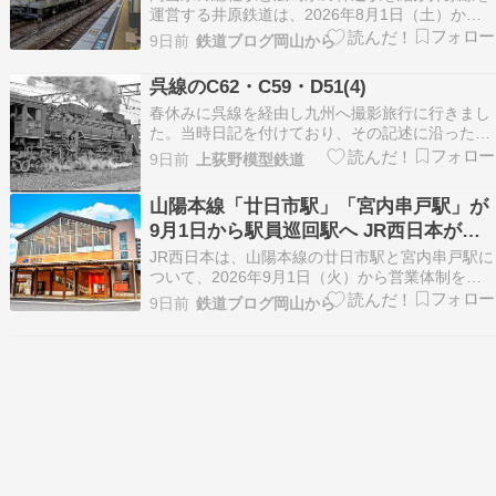
運営する井原鉄道は、2026年8月1日（土）から
神辺駅でも赤インクで印刷された入場券を販売す
9日前
鉄道ブログ岡山から
ることを発表しました。すでに、清音駅では6月1
日より販売を始めていて話題になっているきっぷ
呉線のC62・C59・D51(4)
ですが、神辺駅でも販売が開始されます。 井原鉄
春休みに呉線を経由し九州へ撮影旅行に行きまし
道神辺駅…
た。当時日記を付けており、その記述に沿った撮
影内容はすでに記事にしています。当ブログ内
9日前
上荻野模型鉄道
「昭和45年九州SL撮影旅行記」を参照してくだ
さい。 今回は上記で省略した写真を含めて時系列
山陽本線「廿日市駅」「宮内串戸駅」が
で紹介していきます。昭和45年3月24日（本線で
9月1日から駅員巡回駅へ JR西日本が営
の撮影を…
業体制を見直し廿日市市内の有人駅は宮
JR西日本は、山陽本線の廿日市駅と宮内串戸駅に
島口駅のみに
ついて、2026年9月1日（火）から営業体制を見
直し、「駅員巡回駅」へ変更します。 これまで駅
9日前
鉄道ブログ岡山から
員が配置されていた両駅ですが、9月以降は駅員
が常駐しない営業体制となり、必要に応じて周辺
の駅から係員が巡回して対応する方式へ移行しま
す。 近…