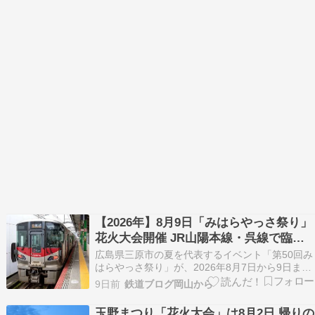
【2026年】8月9日「みはらやっさ祭り」
花火大会開催 JR山陽本線・呉線で臨時
列車運転 三原駅は混雑に注意
広島県三原市の夏を代表するイベント「第50回み
はらやっさ祭り」が、2026年8月7日から9日まで
開催されます。 祭りのフィナーレとなる8月9日
9日前
鉄道ブログ岡山から
（日）には「やっさ花火フェスタ」が行われ、約
8,000発の花火が夜空を彩ります。毎年、多くの
玉野まつり「花火大会」は8月2日 帰りの