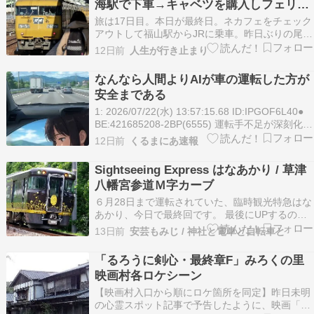
海駅で下車→キャベツを購入しフェリー
でウサギの楽園「大久野島」に上陸！
旅は17日目。本日が最終日。ネカフェをチェック
アウトして福山駅からJRに乗車。昨日ぶりの尾道
駅で下車。駅の後ろには尾道城。尾道を観光して
12日前
人生が行き止まり
も良かったが久々の良い天気だから街歩きには繰
り出さず次の電車に乗車し瀬戸内海に浮かぶウサ
なんなら人間よりAIが車の運転した方が
ギで有名な大久野島を目指すことにした。列車は
安全まである
次の糸崎止ま…
1: 2026/07/22(水) 13:57:15.68 ID:IPGOF6L40●
BE:421685208-2BP(6555) 運転手不足が深刻化 --
人口減少で揺らぐ公共交通、自動運転は待ったな
12日前
くるまにあ速報
し 千葉市では、約1000人が利用する路線バスが
運転手不足を理由に廃止される方…
Sightseeing Express はなあかり / 草津
八幡宮参道Ｍ字カーブ
６月28日まで運転されていた、臨時観光特急はな
あかり、今日で最終回です。 最後にUPするの
は、私の住む町の王道撮影地です。 ある程度の期
13日前
安芸もみじ / 神社と電車と自転車と
間を定期運行してくれるのなら、ここで撮らない
といけません。 広島草津八幡宮の参道″仙洞第１
「るろうに剣心・最終章F」みろくの里
踏切″を頂点に、左右へ延びるＭ字カーブです。
映画村各ロケシーン
近年は…
【映画村入口から順にロケ箇所を同定】昨日未明
の心霊スポット記事で予告したように、映画「る