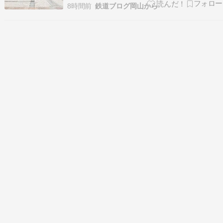
す。 自動販売機から出てくるのは、井原鉄道オリ
8時間前
鉄道ブログ岡山から
ジナルの「鉄印」や駅名標アクリルキーホルダー
など。 どの商品が出てくるかはランダムとなって
おり、鉄道グッズを集めている人にとっては、何
が出てくる…