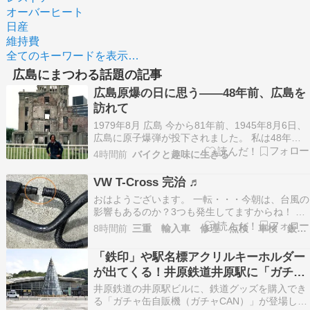
オーバーヒート
日産
維持費
全てのキーワードを表示…
広島にまつわる話題の記事
広島原爆の日に思う――48年前、広島を
訪れて
1979年8月 広島 今から81年前、1945年8月6日、
広島に原子爆弾が投下されました。 私は48年前
の1979年8月、東京から関西、四国、九州へとバ
4時間前
バイクと趣味に生きる
イクで旅をし、その途中で広島を訪れました。 前
日の夜、広島平和記念公園の近くで野宿をし、翌
VW T-Cross 完治 ♬
朝、目を覚ましたときに撮ったのがこの写…
おはようございます。 一転・・・今朝は、台風の
影響もあるのか？3つも発生してますからね！ 朝
から蒸し蒸しでございます???? そして今日は、
8時間前
三重 輸入車 修理 点検 車検 鈑金 コーディング
『 原爆の日』 81年 8:15 広島へ向かって黙とうで
す。 そんな中、未だ戦争してる国があるのが不思
「鉄印」や駅名標アクリルキーホルダー
議です。 今日は、VWさん完治。 ご…
が出てくる！井原鉄道井原駅に「ガチャ
缶自販機」設置
井原鉄道の井原駅ビルに、鉄道グッズを購入でき
る「ガチャ缶自販機（ガチャCAN）」が登場しま