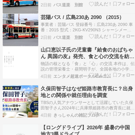
すゞ ボディメーカー：Ｊ−ＢＵＳ
2日前
バス道楽 別館
芸陽バス / 広島230あ 2090 （2015）
事業者：芸陽バス 登録番号：広島230あ 2090 車
番：2015 型式：2KG-KV290N3 シャーシメーカ
ー：日野 ボディメーカー：Ｊ−ＢＵＳ
2日前
バス道楽 別館
山口恵以子氏の児童書『給食のおばちゃ
ん 異国の友』発売、食と心の交流を紡ぐ
物語の第二弾
物語の核となる「食」と「心」の交流 本作は、伝
説の管理栄養士・昼間明子が、全国各地の小学校
を巡り、ご当地ならではの美味しい給食を作りな
4日前
エンタメ超速ポータルCarコム
がら、子どもたちが抱える様々な問題に向き合う
ストーリーです。第一話の舞台は広島県。今日の
久保田智子はなぜ姫路市教育長に？出身
メニューは広島風お好み焼きですが、クラスには
地との関係や就任理由を調査
イスラム教徒の…
TBSの人気アナウンサーとして活躍していた久保
田智子さん2024年に兵庫県姫路市の教育長に就任
しまし。なぜ姫氏の市教育長か？また出身地に理
4日前
きっしゃんの雑記ブログ
由があるのか？調査をしました。 この記事ではな
ぜ姫路の市教育長になったのか？またその出身地
【ロングドライブ】2026年 盛暑の中国
と関係あるのか？わかります。 久保田智子はなぜ
地方3県ドライブ