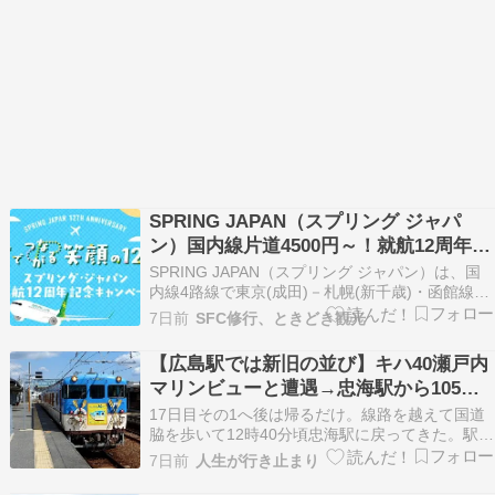
SPRING JAPAN（スプリング ジャパ
ン）国内線片道4500円～！就航12周年記
念キャンペーン
SPRING JAPAN（スプリング ジャパン）は、国
内線4路線で東京(成田)－札幌(新千歳)・函館線が
片道4,500円から、東京(成田)－広島線、名古屋
7日前
SFC修行、ときどき観光
(中部)－札幌(新千歳)線が片道5,000円からの「就
航12周年記念キャンペーン」を8月3日23時59分
【広島駅では新旧の並び】キハ40瀬戸内
まで開催。対象の搭乗は…
マリンビューと遭遇→忠海駅から105
系・227系・115系・415系を乗り継ぎ九
17日目その1へ後は帰るだけ。線路を越えて国道
州に帰る。
脇を歩いて12時40分頃忠海駅に戻ってきた。駅名
標。おなんか瀬戸内マリンビューが来た。客は乗
7日前
人生が行き止まり
っていないから回送か。ヘッドライトとテールラ
イトが両方点いているからここで折り返すよう