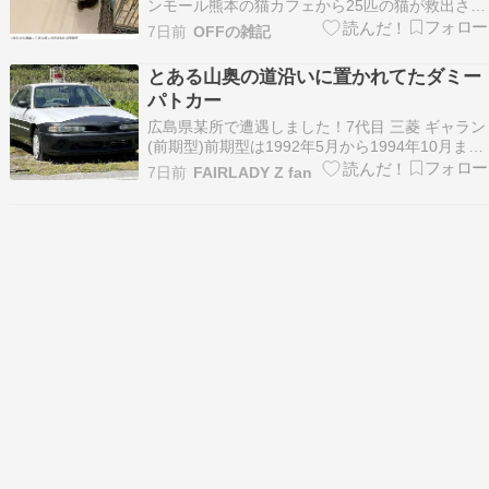
ンモール熊本の猫カフェから25匹の猫が救出され
ました。毎日新聞：イオンモールで救助された猫
7日前
OFFの雑記
25匹、広島へ カフェ「深く感謝」以下抜粋--------
--------------------------------------- 最…
とある山奥の道沿いに置かれてたダミー
パトカー
広島県某所で遭遇しました！7代目 三菱 ギャラン
(前期型)前期型は1992年5月から1994年10月まで
生産されてました。6代目が売れたギャランです
7日前
FAIRLADY Z fan
が、3ナンバー化して売れなくなりました。この
車がどうこうって事よりもバブル崩壊による景気
低迷と、セダン離れがこの頃から始まったのが…