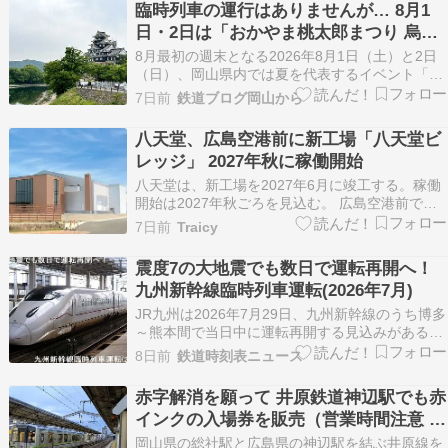
臨時列車の運行はありませんが… 8月1
だ。列車は13時ちょうど三原方へ折り返していっ
日・2日は「おかやま桃太郎まつり 烏城
た。その後…
夏まつり」・8月1日は「井原まつり☆ま
8月最初の週末となる2026年8月1日（土）と2日
んてん2026」開催 公共交通機関での来
（日）、岡山県内では夏を代表するイベント「お
かやま桃太郎まつり 烏城夏まつり」と、「井原ま
場がおすすめ
7日前
鉄道ブログ岡山から
つり☆まんてん2026（8月1日のみ）」が開催さ
れます。 どちらも多くの来場者が見込まれるイベ
八天堂、広島空港前に新工場「八天堂ビ
ントですが、JR西日本や井原鉄道からは、現時
レッジ」 2027年秋に稼働開始
点…
八天堂は、新工場を2027年6月に竣工する。稼働
開始は2027年秋ごろを見込む。 広島空港前で展
開する体験型の食のテーマパーク「八天堂ビレッ
7日前
Traicy
ジ」内に建設し、和菓子、洋菓子、パンといった
これまでの歴史を踏まえて、手土産や贈 […] 投稿
震度7の大地震でも数日で運転再開へ！
八天堂、広島空港前に新工場「八天堂ビレッジ…
九州新幹線臨時列車運転(2026年7月)
JR九州は2026年7月29日、九州新幹線のうち博多
～熊本間で当日中に運転再開する見込みがあると
公表したた。今回はこれについて見ていく。 1.
8日前
鉄道時刻表ニュース
震度7の大地震翌日に運転再開見込み！ 2026年7
月28日16時27分に熊本県で震度7を観測する地震
赤字解消を願って 井原鉄道神辺駅でも赤
が発生した。 もっとも7月28日1…
インクの入場券を販売（営業時間注意 8
月1日から販売）
岡山県の総社駅と広島県の神辺駅を結ぶ井原線を