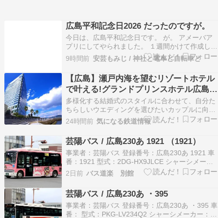
広島平和記念日2026 だったのですが。
今日は、広島平和記念日です。 が。 アメーバア
プリにしてやられました。 １週間かけて作成し
た、６万文字ギリギリの文章が、下書き保存をタ
9時間前
安芸もみじ / 神社と電車と自転車と
ップした瞬間に８割以上が消えてしまいました。
残った文章中からさらに一部のみ、公開します。
【広島】瀬戸内海を望むリゾートホテル
なので、今年の平和記事はありません。 もうこの
で叶える!グランドプリンスホテル広島の
２～３…
フォトウエディング&カジュアルパーテ
多様化する結婚式のスタイルに合わせて、自分た
ィープラン
ちらしいウエディングを選びたいカップルに向け
て、「グランドプリンスホテル広島」から新たな
24時間前
気になる鉄道情報
ウエディングプランが登場しました。瀬戸内海を
望む美しいロケーションを舞台にした「フォトウ
芸陽バス / 広島230あ 1921 （1921）
事業者：芸陽バス 登録番号：広島230あ 1921 車
番：1921 型式：2DG-HX9JLCE シャーシメーカ
ー：日野 ボディメーカー：Ｊ−ＢＵＳ
2日前
バス道楽 別館
芸陽バス / 広島230あ ・395
事業者：芸陽バス 登録番号：広島230あ ・395 車
番： 型式：PKG-LV234Q2 シャーシメーカー：い