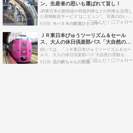
ン、生産者の思いも運ばれて旨し！
JR東日本の新幹線や特急列車などの列車を活用し
た荷物輸送サービス”はこビュン”。 写真の白いＥ
３系のような日本初の荷物用新幹線まで導入する
6日前
キハ５８の鉄道ひとコマ
くらいサービスが活発化しています。 そんな”は
こびゅん”を利用した産直市が開催されて、家族
ＪＲ東日本びゅうツーリズム＆セール
がメロンを買ってきてくれましした。 場所は東京
ス、大人の休日倶楽部パス「大自然の景
駅地…
観を望む特急『ニセコ号』乗車！函館・
続いては、「ＪＲ東日本びゅうツーリズム＆セー
札幌を自由に満喫３日間」の参加者募集
ルス、大人の休日倶楽部パス“大自然の景観を望
む特急ニセコ号乗車！函館・札幌を自由に満喫３
中。
6日前
北の鉄ちゃんの部屋
日間”の参加者募集中」の話題を一つ。ＪＲ東日
本びゅうツーリズム＆セールスでは、大人の休日
俱楽部パス「大自然の景観を望む特急『ニセコ
号』乗車！函館・…