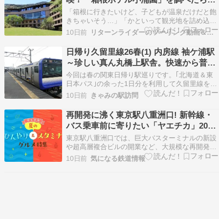
い札幌行き…
族旅行にちょうどいい理由とは????
「箱根に行きたいけど、子どもが温泉だけだと飽
きちゃいそう…」「かといって観光地を詰め込み
すぎるのも疲れる…」 そんな悩みを抱えながら箱
10日前
リターンライダーのツーリング動画＆温泉体験記
根のホテルを探していたところ、目に留まったの
が小涌谷温泉にある「箱根ホテル小涌園」????
日帰り久留里線26春(1) 内房線 袖ケ浦駅
藤田観光リゾートが運営する温泉ホテルで、隣接
～珍しい真ん丸橋上駅舎。快速から普通
する温泉ア…
に乗り継ぎます～
今回は春の関東日帰り駅巡りです。｢北海道＆東
日本パス｣の余った1日分を利用して久留里線を訪
問してきました。久留里線のうちの末端区間であ
10日前
きゃみの駅訪問
る久留里駅〜上総亀山駅間は、2027年4月1日付
で廃止する方針とのことで、この区間を中心に駅
再開発に沸く東京駅八重洲口! 新幹線・
巡りしてきました。スタートは東京駅の総武線地
バス乗車前に寄りたい「ヤエチカ」2026
下ホーム。…
年夏の「ひんやり&スタミナグルメ」6選
東京駅八重洲口では、巨大バスターミナルの新設
【新店舗も!】
や超高層複合ビルの開業など、大規模な再開発が
進行中です。そのハブ機能を担う東京駅直結の地
10日前
気になる鉄道情報
下街「ヤエチカ」には、数年前から注目の新店舗
が続々とオープンしています。 続きを読む ≫