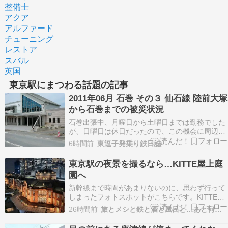
整備士
アクア
アルファード
チューニング
レストア
スバル
英国
東京駅にまつわる話題の記事
2011年06月 石巻 その３ 仙石線 陸前大塚
から石巻までの被災状況
石巻出張中、月曜日から土曜日までは勤務でした
が、日曜日は休日だったので、この機会に周辺地
域も見ておくことにしました。2011年６月当時、
6時間前
東逗子発乗り鉄日誌
仙石線は高城町・石巻間が不通。代行バスと徒歩
移動で東名駅や野蒜駅など仙石線沿線を回りまし
東京駅の夜景を撮るなら…KITTE屋上庭
た。その２へ平成23年（2011年）６月12日
園へ
（日）（前…
新幹線まで時間があまりないのに、思わず行って
しまったフォトスポットがこちらです。KITTE屋
上庭園からの東京駅比較的有名処ですが、王道の
26時間前
旅とメシと鉄と酒と風呂と…あと何だ？
広場正面とともに、東京駅丸の内駅舎の夜景を撮
るなら訪ねたいスポット...