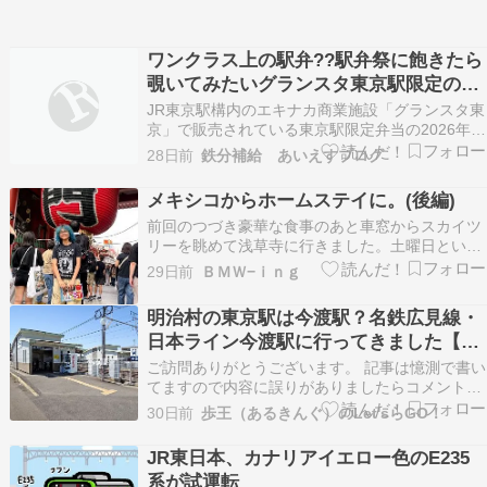
ワンクラス上の駅弁??駅弁祭に飽きたら
覗いてみたいグランスタ東京駅限定の駅
弁⁉
JR東京駅構内のエキナカ商業施設「グランスタ東
京」で販売されている東京駅限定弁当の2026年5
月の売上ランキングでは、「オーベルジーヌ」の
28日前
鉄分補給 あいえすブログ
「ミートミックスカレー Bタイプ」が3年連続で1
位となりました。2位は「浅草今半」の「グラン
メキシコからホームステイに。(後編)
スタ東京 … The post ワンクラス上の駅弁…
前回のつづき豪華な食事のあと車窓からスカイツ
リーを眺めて浅草寺に行きました。土曜日という
こともあってすごい人でしたね。雷門の大提灯の
29日前
ＢＭＷ−ｉｎｇ
前で写真を撮ることができました。本堂の横にあ
るおみくじにチャレンジ！すげー 大吉出ました。
明治村の東京駅は今渡駅？名鉄広見線・
初めて見ましたね。近くにあるお濃茶スイーツ専
日本ライン今渡駅に行ってきました【ま
門店 雷一茶に…
ったり駅探訪】
ご訪問ありがとうございます。 記事は憶測で書い
てますので内容に誤りがありましたらコメント等
でご指摘頂けると助かります。 全国のJR駅が見
30日前
歩王（あるきんぐ）のLet'sらGO！
たい時はこちら→☆ 第三セクター・私鉄駅が見た
い時はこちら→☆ 皆さま、こんにちは！ 唐突で
JR東日本、カナリアイエロー色のE235
すが「日本ライン」をご存知ですか？ 大正時代に
系が試運転
開発…