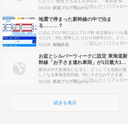
にとって“聖地”とも言える存在が、「駅弁屋 祭 グ
ランスタ東京」。北海道から九州まで、全国各地
44日前
鉄道ブログ岡山から
の名物駅弁が一堂に会するこの店舗は、出張や旅
行のついではもちろん、「駅弁を買うためだけに
地震で停まった新幹線の中で泊ま
東京駅へ行く」という人も少なくありません。 そ
る………？
んな人気…
にほんブログ村にほんブログ村 名古屋をいつも通
りに21：39に発車した ひかり668号だが、２つ目
の停車駅 静岡を出て直ぐに速度が落ちて 東静岡
44日前
銀輪鉄道
駅付近で停まった。どうやら 富士五湖付近で発生
した地震の影響らしい。彼此2時間半が経つが未
お盆とシルバーウィークに設定 東海道新
だ停まったままだ。 0：50 まもなく運転再…
幹線「お子さま連れ車両」が1日最大14
本運転
夏休みや大型連休になると、どうしても混雑が激
しくなる東海道新幹線。特に小さなお子さま連れ
の利用では、「周りに気を使う」「長時間は大
46日前
鉄道ブログ岡山から
変」という声もよく聞きます。 そんな中、JR東
海 から、家族利用にはありがたい施策が発表され
ました。2026年のお盆とシルバーウィーク期間
に、東海道新…
続きを表示