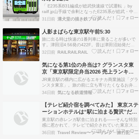
「 E235系B31編成が総武快速線で試運転 」by
railf.jp山手線で余剰となったE235系が総武・中央
緩行線に転属することになりカナリアイエローの
31日前
溝犬堂の描き鉄ブログ
カラーリングに変更されて7月6日と7日に試運転
をおこなったそうです。なんか黄色が濃くなっ
人影まばらな東京駅午前5:30
た？前面が黄色すぎて事業用車両と間違…
旅に出る時は快速の1番列車に乗ることが多いで
す。津田沼4:56発の422F。昔は津田沼始発だっ
たのでまさに始発の1番列車でした。これに乗っ
32日前
RAILRAILRAIL
て行って東京で降り、長いエスカレーターで地上
に上がっていくとだいたい5:30くらいになりま
気になる第1位の弁当は? グランスタ東
す。そんな時間に撮った光景を何枚か。 丸の内の
京「東京駅限定弁当2026 売上ランキン
煉瓦駅…
グ」
JR東京駅の構内に広がるエキナカ商業施設「グラ
ンスタ東京」。旅の前に立ち寄りたくなるお弁当
やお惣菜、最新のスイーツから手土産まで、魅力
34日前
気になる鉄道情報
的な名店がずらりと並びます。今回、ご紹介する
のは「東京駅限定弁当2026 売上ランキン
【テレビ紹介宿を調べてみた】 東京ステ
ーションホテルは“駅に泊まる贅沢”だっ
た????
東京駅の赤レンガ駅舎に泊まれる――そんな特別
感に惹かれて、テレビで紹介されていた東京ステ
ーションホテル（東京都千代田区）を調べてみま
36日前
Travel Review〜ツーリング・旅行記・旅情報〜
した????✨ 実際に公式サイトや主要予約サイト