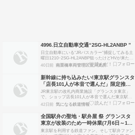
4996.日立自動車交通“2SG-HL2ANBP ”
日立自動車にいる“JRバスカラー”捕捉してみる土
曜日1210･2SG-HL2ANBP狙ったけどHVが来た別
の平日タイミングで見かけたので1211･2KG-
40日前
南栗橋車両管理区荒川支所
KV290N4トリトンで捕捉日立自動車交通でなぜ
JRバスカラー車?東京駅～メッツア飯能便をJRか
新幹線に持ち込みたい!東京駅グランスタ
ら日立自答社交通へアライアンス…
「店長101人が本音で選んだ」限定推し
弁当TOP10を一挙公開! 1位はロケ弁の名
JR東京駅の改札内商業施設「グランスタ東京」
店カレーに
で、ショップ店長101人が本音で選んだ東京駅限
定の「推し弁当ランキング」が発表されました。
42日前
気になる鉄道情報
芸能人御用達のロケ弁として有名な欧風カレー専
門店「オーベルジーヌ」が見事1位に輝いたほ
全国駅弁の聖地・駅弁屋 祭 グランスタ
東京が改装のため一時休業(7月6日～14
日）
東京駅を利用する鉄道ファン、そして駅弁ファン