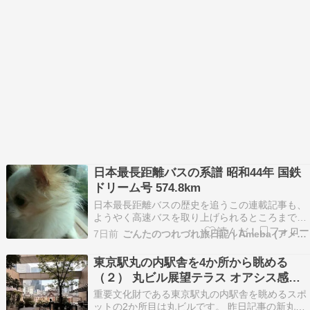
日本最長距離バスの系譜 昭和44年 国鉄
ドリーム号 574.8km
日本最長距離バスの歴史を追うこの連載記事も、
ようやく高速バスを取り上げられるところまで来
た。我が国初の高速道路である名神高速道路が昭
7日前
ごんたのつれづれ旅日記｜Ameba (アメーバ)
和39年に開通し、5年後の昭和44年に東名高速道
路が開通した。その年の6月に、2つのハイウェイ
東京駅丸の内駅舎を4か所から眺める
を走破して、東京と関西を結ぶ、初めての夜行高
（２） 丸ビル展望テラス オアシス感あ
速バスと…
るフォトスポット
重要文化財である東京駅丸の内駅舎を眺めるスポ
ットの2か所目は丸ビルです。 昨日記事の新丸ビ