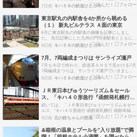
ルから行幸通りを挟んで南側に位置する丸ビル。
7日前
キハ５８の鉄道ひとコマ
約100年前に1923年に開業、2002年に37階建て
ビルとして改修され、丸の内のシンボルとして君
東京駅丸の内駅舎を4か所から眺める
臨し続けています。 そんな丸ビルから丸の内駅
（１） 新丸ビルテラス Ａ面の東京
舎…
6月に東京駅丸の内駅舎の俯瞰を記事にしまし
た。 先日記事にした九州の門司港駅舎とともに重
要文化財である丸の内駅舎。 今回、丸の内側4か
8日前
キハ５８の鉄道ひとコマ
所から俯瞰できましたので、記事で紹介します。
初回は6月の記事にも登場した新丸ビルの7階テラ
7月、7両編成まつりは サンライズ瀬戸
スから。 中央から駅舎右側の南ドームを含む俯瞰
7月も今日で終わり、鉄道系ＳＮＳで見かける7月
です。 …
7両編成まつりは、サンライズ瀬戸でいきましょ
う。 ブルートレインと呼ばれた寝台特急全盛時代
9日前
キハ５８の鉄道ひとコマ
を経て、現在唯一の定期で運転している寝台車連
結の夜行列車が285系サンライズ瀬戸（7両）・出
ＪＲ東日本びゅうツーリズム＆セール
雲（7両）からなるサンライズエクスプレス。
ス、「キハ４０形急行『函館発札幌行』
写…
函館本線の旅」の参加者募集中。
続いては、「ＪＲ東日本びゅうツーリズム＆セー
ルス、“キハ４０形急行 函館発札幌行 函館本線の
旅”の参加者募集中」の話題を一つ。ＪＲ東日本
9日前
北の鉄ちゃんの部屋
びゅうツーリズム＆セールスは、「キハ４０形急
行『函館発札幌行』函館本線の旅」の参加者を募
♨️箱根の温泉とプールを"入り放題"で満
集している。全国の鉄道ファンの皆さん、懐かし
喫！「箱根ホテル小涌園」を調べたら家