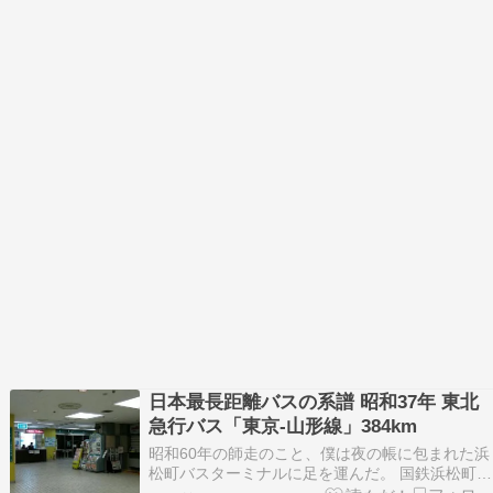
日本最長距離バスの系譜 昭和37年 東北
急行バス「東京-山形線」384km
昭和60年の師走のこと、僕は夜の帳に包まれた浜
松町バスターミナルに足を運んだ。 国鉄浜松町駅
から貿易センタービルへの渡り廊下を抜けると、