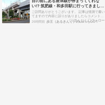
目の前にある唐津線が停まってくれな
い!? 筑肥線・和多田駅に行ってきました
【まったり駅探訪】
ご訪問ありがとうございます。 記事は憶測で書い
てますので内容に誤りがありましたらコメント等
でご指摘頂けると助かります。 全国のJR駅が見
26時間前
歩王（あるきんぐ）のLet'sらGO！
たい時はこちら→☆ 第三セクター・私鉄駅が見た
い時はこちら→☆ 皆さま、こんにちは！ まずは
毎度のご報告から。 先日UPしたブログが本日の
アメ…