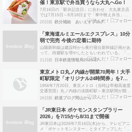
催！東京駅で弁当買うなら大丸へGo！
7月16日の「駅弁記念日」に合わせ、大丸東京店
では7月15日～8月18日まで「車中映え弁当」フ
ェアを開催します。約60mの「お弁当ストリー
20日前
鉄分補給 あいえすブログ
ト」には名店の弁当がそろい、新幹線での移動や
職場でのランチを華やかに彩る商品を販売しま
「東海道ルミエールエクスプレス」10分
す。新作の黒毛和… The post 車中映え弁当?? …
弱で完売 今後の定着に期待
山陽新幹線は建設時から夜行寝台新幹線計画があ
って、待避駅を増やしたともいわれている。「新
幹線夜行列車」は国鉄時代から利用者の要望があ
21日前
日本鉄道情報局2026-27
り、どこかで長時間停車すれば可能ではないか、
とたびたび話題になっていた。その夢が1つ叶い
東京メトロ丸ノ内線が開業70周年！大手
つつある。JR東海は、8月8日に「東京駅22時
町駅限定「オリジナル24時間券」を7月
発、新大阪駅翌…
20日から発売
1956年7月20日、東京メトロ（当時は帝都高速度
交通営団）丸ノ内線の淡路町駅～東京駅間が開業
しました。 この開業により、大手町駅も営業を開
26日前
鉄道ブログ岡山から
始。今年2026年で開業70周年という大きな節目
を迎えます。 現在では丸ノ内線だけでなく、東西
「JR東日本 ポケモンスタンプラリー
線・千代田線・半蔵門線が乗り入れる東京を代表
2026」を7/15から8/31まで開催
す…
JR東日本は2026年7月16日(木)から、テレビアニ
メ「ポケットモンスター」とタイアップした「JR