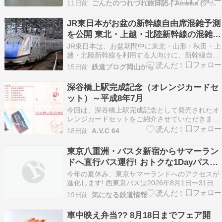
11日前
ごんたのつれづれ旅日記｜Ameba (アメーバ)
煌々と照明に照らし出されて賑やかな駅構内とは
空気が一変して、1階のバスターミナルへ降りる
JR東日本がお盆の新幹線自由席混雑予測
エスカレーターは薄暗く、どことなく場末の雰囲
を公開 東北・上越・北陸新幹線の混雑ピ
気がある。…
ークは？
JR東日本は、お盆期間中に東北・山形・秋田・上
越・北陸新幹線を利用する人向けに、新幹線自由
席の混雑予測を公開しました。 今年のゴールデン
15日前
鉄道ブログ岡山から
ウィークにも公開されて好評だった取り組みで、
お盆期間でも引き続き実施されます。指定席が満
深谷橋上駅完成記念（オレンジカードセ
席になってしまった場合や、自由席を利用する予
ット）～平成8年7月
定の人にとっ…
今回は、深谷橋上駅完成記念として発売されたオ
レンジカードセットをご紹介させていただきま
す。カードホルダーに記載されているとおり深谷
18日前
A.V.C 64
駅は明治16年10月に営業を開始し、平成8年7月
に橋上駅舎が完成したとのことです。新駅舎は東
東京八重洲・バスタ新宿からサマーラン
京駅（赤レンガ駅舎）をモチーフにデザインされ
ドへ直行バス運行! おトクな1Dayパスで
たとのことです…
夏のプールと推し活を楽しもう!(2026年
今年の夏休み、東京サマーランドへのアクセスが
8/1〜31)
進化します! 西東京バスは2026年8月1日〜31日の
期間限定で、従来の「バスタ新宿」発に加え、東
19日前
気になる鉄道情報
京駅直結の「バスターミナル東京八重洲」から乗
り換えなしでサマーランドへ向かう直
車中映え弁当?? 8月18日までフェア開