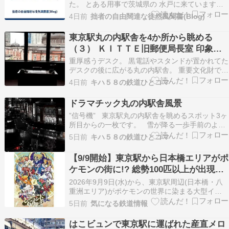
た。 とある用事で茨城県の 水戸に来ています。
水戸→東京の移動はバスにしました。 高速バス
4日前
拙者の自由闊達な徒然風聞書(Blog)
「みと号」で帰ります。 このバスは終点・東京駅
日本橋口 まで行きます。 茨城交通のバスが来ま
東京駅丸の内駅舎を4か所から眺める
した。 水戸駅南口 17:00 発車 終点・東京駅日…
（３） ＫＩＴＴＥ旧郵便局長室 印象的
な室内眺望
重厚感うデスク。 黒電話やスタンドが置かれてた
デスクの後に広がる丸の内駅舎。 重要文化財であ
る東京駅丸の内駅舎を眺めるスポットの3か所目
4日前
キハ５８の鉄道ひとコマ
はＫＩＴＴＥです。 丸の内駅舎の南側に位置する
ＫＩＴＴＥは、日本郵便が展開る商業施設。 各種
ドラマチック丸の内駅舎風景
テナントが入る中、象徴的な部屋があります。 旧
”信号機” 東京駅丸の内駅舎を眺めるスポット3ヶ
郵便…
所目からの一枚です。 雪が降る一歩手前のよう
な冷えた12月の20時前、少し張りつめた空気感の
5日前
キハ５８の鉄道ひとコマ
中に広がるモノクロ世界。 駅舎前の横断歩道に
ある信号機の赤がひときわ存在感を示していまし
【9/9開始】東京駅から日本橋エリアがポ
た。 ドラマチックな丸の内駅舎風景…
ケモンの街に!? 総勢100匹以上が出現
「レジェンドリサーチ」本格謎解き・グ
2026年9月9日(水)から、東京駅周辺(日本橋・八
ッズ情報まとめ
重洲エリア)がポケモンの世界に染まる大型イベ
ント「伝説のポケモンと出会う レジェンドリサー
5日前
気になる鉄道情報
チ in 日本橋&八重洲」が開幕します。 続きを読む
≫ JR東海 東
はこビュンで東京駅に運ばれた産直メロ