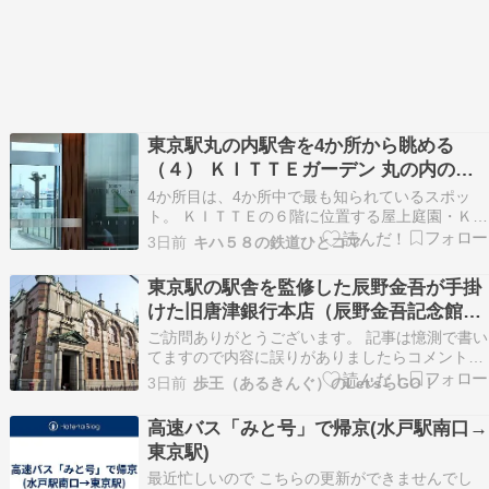
東京駅丸の内駅舎を4か所から眺める
（４） ＫＩＴＴＥガーデン 丸の内の構
成要素＆模型のような鉄道、そして……
4か所目は、4か所中で最も知られているスポッ
ト。 ＫＩＴＴＥの６階に位置する屋上庭園・ＫＩ
ＴＴＥガーデンです。 昨日記事の旧郵便局長室フ
3日前
キハ５８の鉄道ひとコマ
ロアからエスカレーター2基を乗り継ぐと、降り
口の先に大きな自動ドアと”KIITE Garden”の表記
東京駅の駅舎を監修した辰野金吾が手掛
が目の前に現れます。 その自動ドアの先には…
けた旧唐津銀行本店（辰野金吾記念館）
を見てきた話
ご訪問ありがとうございます。 記事は憶測で書い
てますので内容に誤りがありましたらコメント等
でご指摘頂けると助かります。 全国のJR駅が見
3日前
歩王（あるきんぐ）のLet'sらGO！
たい時はこちら→☆ 第三セクター・私鉄駅が見た
い時はこちら→☆ 皆さま、こんにちは！ まずは
高速バス「みと号」で帰京(水戸駅南口→
毎度のご報告から。 先日UPしたブログが昨日の
東京駅)
アメ…
最近忙しいので こちらの更新ができませんでし