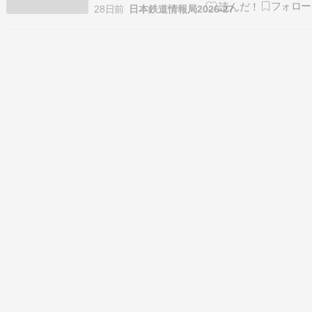
東日本 ポケモンスタンプラリー2026」を開催し
28日前
日本鉄道情報局2026-27
ます。開催期間は8月31日(月)までで、賞品の引
き換えは9月1日(火)までです。スタンプの設置時
間は始発から終電までですが、一部の駅…