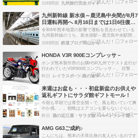
の旅行を計画しているあなた。名護市にある人気
32時間前
九州旅行完全ガイド
の観光スポット、ナゴパイナップルパークへ行っ
てみたいと考えていませんか。南国らしさ全開の
九州新幹線 新水俣～鹿児島中央間が8月7
フルーツや緑豊かな植物に囲まれて、家族や友達
日運転再開へ 8月16日までは1日6往復の
と賑やかに…
暫定ダイヤ
令和8年熊本地震の影響で運転を見合わせている
九州新幹線のうち、新水俣駅～鹿児島中央駅間が
2026年8月7日（金）から運転を再開します。 JR
35時間前
鉄道ブログ岡山から
九州は8月5日、運転再開に向けた準備が整ったと
して、8月7日から8月16日（日）までの暫定的な
HONDA V3R 900Eコンプレッサ－
運行ダイヤを発表しました。 8月16日までは1…
ホンダ熊本製作所のお隣HSR九州でテスト走行が
行われていたV3R900Eコンプレッサ－。 目撃情
報ではストリ－トファイタ－的なモデルで発表さ
昨日
レイラスポ−ツ-路の途中
れたスタイルも正にストリ－トファイタ－でした
が。 噂によるとフルカウルのSSモデルも存在す
来週はお盆も・・・初盆新盆のお供えや
る・・・とかしないとか。画像はCGですが案外
返礼ギフトにサラダ館ギフトモール！
意図…
今朝も早朝では青空全開～で、風も乾いていて爽
やか感。。。朝晩はエアコンも要らないぐらい涼
しく。。。強い地震があった九州地方は猛暑酷暑
昨日
酒の近江屋・サラダ館・ハートランド通販のとほほ日記！
が続く中で、大変ご苦労されているとの事で心配
されます。。。そして週の真ん中な野田市の水曜
AMG G63ご成約♪
日！！ 昨日は、サラダ館のプリンタ破損で～急
こんにちは。熊本の天草出身の友人がいるのです
遽、新しい中古の…