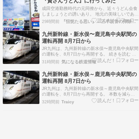
『資さんうどん』に行ってみた
児島線で臨時便を追加設定 …
成田空港勤務時代の元同僚から、近々うどん会食
しましょうとの誘いあり。 地元の美味しいであろ
うお店や、チェーン店も多々あり何処にしようと
29時間前
『忸怩たる思い』....三半規管の掃除も終わったことだし
の逡巡???? 所用で八千代市方面に向かうことが
あり、それならばと『資さんうどん 八千代店』に
九州新幹線・新水俣〜鹿児島中央駅間の
向かう。 『資さんうどん』は、北九州をベースに
運転再開 8月7日から
展開…
JR九州は、九州新幹線の新水俣〜鹿児島中央駅間
の運転を、8月7日から再開する。 続きを読む ≫
JR九州 九州旅客鉄道 九州新幹線
31時間前
気になる鉄道情報
九州新幹線・新水俣～鹿児島中央駅間の
運転再開 8月7日から
JR九州は、九州新幹線の新水俣～鹿児島中央駅間
の運転を、8月7日から再開する。 本数を減ら
し、1日6往復を運転する。グリーン車を除く全車
32時間前
Traicy
自由席で、各駅に停車する。グリーン車、化粧
室、洗面室はリユできない。8月16日までの […]
投稿 九州新幹線・新水俣～鹿児島中央駅間の運転
再…