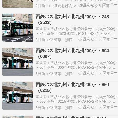
てはレベル3大雨警報も❕❕とありました。作業も終
3日前
コウ＠たむぱんマニアのマッタリ日記
了してパラパラと来ていましたが、列車に乗る頃
にはかなりの雨量でした。私の自宅の地域では直
西鉄バス北九州 / 北九州200か ・748
ぐに上がってきましたが、九州地域ではこれから
（2523）
台風も近付…
事業者：西鉄バス北九州 登録番号：北九州200か
・748 車番：2523 型式：PDG-LR234J2 シャー
シメーカー：いすゞ ボディメーカー：Ｊ−ＢＵＳ
3日前
バス道楽 別館
西鉄バス北九州 / 北九州200か ・604
（6007）
事業者：西鉄バス北九州 登録番号：北九州200か
・604 車番：6007 型式：PKG-RA274MAN シャ
ーシメーカー：日産ディーゼル ボディメーカー：
3日前
バス道楽 別館
西日本車体工業
西鉄バス北九州 / 北九州200か ・660
（6215）
事業者：西鉄バス北九州 登録番号：北九州200か
・660 車番：6215 型式：PKG-RA274MAN シャ
ーシメーカー：日産ディーゼル ボディメーカー：
3日前
バス道楽 別館
西日本車体工業