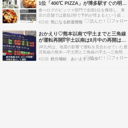
1位「400℃ PIZZA」が博多駅すぐの明治
２年（昭和…
公園に8/7オープン。もつ鍋風など限定メ
食べログのピッツァ部門で全国1位を獲得し、東
ニューも
京の店舗では最短2秒で予約が埋まるという超人
気店「400℃ PIZZA(ヨンヒャクド ピザ)」がつい
4日前
気になる鉄道情報
に九州初上陸を果たします! 2026年8月7日(金)、
博多駅前に新しく開園す
おかえり♡熊本以南で宇土までと三角線
が運転再開⁉宇土以南は8月中の再開は絶
望的⁉
JR九州は、地震の影響で運転を見合わせていた鹿
児島線の熊本―宇土間と三角線の宇土―三角間の
運転を再開しました。一方、設備被害が大きい鹿
4日前
鉄分補給 あいえすブログ
児島線の宇土―八代間は運休が続いており、8月
中の運転再開は困難です。代行バスについても、
道路状況の確認や車… The post おかえり♡熊本
以南…