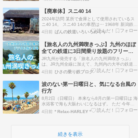
され特急「有明」の復活運転を彷彿とさせまし
た。このほか、定期列車では設定の無い「つば
【廃車体】スニ40 14
め」筑後船小屋行きや「みずほ」の博多行きなど
2024年訪問 某所で倉庫として使用されているス
が設定されましたの…
ニ40 14。 スニ40 14の車歴は⋯ 1968年 新潟鉄工
所にて新製、汐留客貨車区に配置 1972年3月現在
4日前
ばんの鉄道いろいろめぐり
鹿児島運転所 1983年頃 廃車 主に九州方面の荷物
列車に組み込まれていたパレット輸送用の荷物車
【旅名人の九州満喫きっぷ】九州のほぼ
である。1986年の荷…
全ての鉄道に3日間乗り放題のフリーき
っぷ！ おすすめの使い方も紹介します！
JR九州が発売する「旅名人の九州満喫きっぷ」
（2026年版）
は、JR九州全線に加えて、九州内の大半の鉄道、
モノレール、路面電車などに乗車できるフリーき
4日前
ひさの乗り鉄ブログ
っぷです。普通列車・快速列車にしか乗れません
が、九州の鉄道を満喫したい方にはおすすめのフ
波のない第一日曜日と、気になる台風の
リーきっぷです。この記事では、「旅名人の九州
行方
満喫きっぷ」の…
8月2日（日曜日） 本来なら8月の第一日曜日は 海
水浴客で海も大賑わいになるはず。 ただ 今年は
とにかく暑すぎる…。 波もまだ無いということも
4日前
* Relax-HARLEY *
あり 今日はそれほど人も多くありませんでした。
来週は台風のうねりも入ってくるので、 賑やかに
なることでしょう。 ただ、 波が上がり過ぎ…
続きを表示