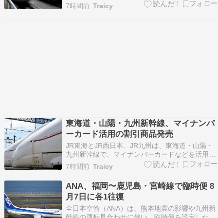
9月15日から、乗車当日に「EXアプリ」を起動す
7時間前
Traicy
ることで「座席のご案内」を簡単に確認できるよ
うにするほか、新幹線の自動改札機を […] 投稿
東海道・山陽・九州新幹線、紙の「EXご利用…
東海道・山陽・九州新幹線、マイナンバ
ーカード活用の割引商品発売
JR東海とJR西日本、JR九州は、東海道・山陽・
九州新幹線で、マイナンバーカードなどを活用し
た割引商品を発売する。 「EX 身体障がい者割
7時間前
Traicy
引」「EX 知的障がい者割引」は、身体障害者手
帳または療育手帳の交付を受けている割 […] 投稿
ANA、福岡〜鹿児島・宮崎線で臨時便 8
東海道・山陽・九州新幹線、マイナンバーカー…
月7日に各1往復
全日本空輸（ANA）は、熊本地震の影響や九州新
幹線の運転見合わせに伴い、臨時便を設定した。