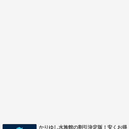
じ鉄道では、この区間について8月10日（月）か
らのバス…
かりゆし水族館の割引決定版！安くお得