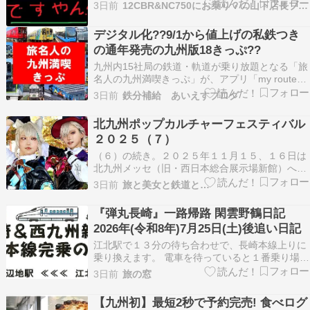
日熊本への支援物資提供依頼が北九州市及び商工
3日前
12CBR&NC750にお乗り？の山下店長ブログ
会議所よりありまして。 無論勝手に送り付けたり
要らない物を送ってしまったり？等 現地での迷惑
デジタル化??9/1から値上げの私鉄つき
にならないのが一番ですので今回の依頼が一番信
の通年発売の九州版18きっぷ??
用できる手…
九州内15社局の鉄道・軌道が乗り放題となる「旅
名人の九州満喫きっぷ」が、アプリ「my route」
でデジタル化されました。アプリ版は13,000円
3日前
鉄分補給 あいえすブログ
で、窓口や券売機に並ばずスマートフォンで購
入・利用できます。一方、紙版は9月1日から
北九州ポップカルチャーフェスティバル
14,00… The post デジタル化??9/…
２０２５（７）
（６）の続き。２０２５年１１月１５、１６日は
北九州メッセ（旧・西日本総合展示場新館）へ。
北九州ポップカルチャーフェスティバル２０２５
3日前
旅と美女と鉄道と…
を見てきた。会場内外で撮影したコスプレーヤー
の写真を貼っている（コスプレーヤーの姓名は表
『弾丸長崎』一路帰路 閑雲野鶴日記
記しない）。（８）に続く。
2026年(令和8年)7月25日(土)後追い日記
江北駅で１３分の待ち合わせで、長崎本線上りに
乗り換えます。 電車を待っていると１番乗り場に
石碑が建っているのが見えました。 「旅情」と刻
3日前
旅の窓
まれ、揮毫はかつて国鉄の技師長を務めた高橋浩
二さん。肩書きが「門司鉄道管理局長」となって
【九州初】最短2秒で予約完売! 食べログ
いますから、１９６８年（昭和４３年）～１９７