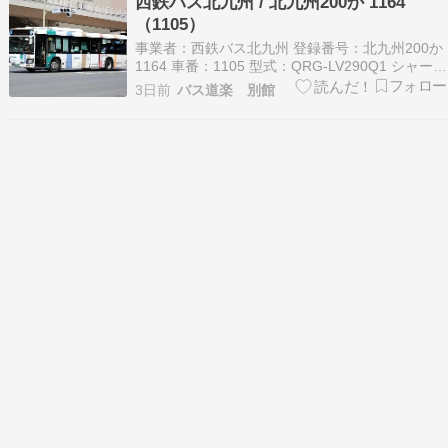
西鉄バス北九州 / 北九州200か 1164
（1105）
事業者：西鉄バス北九州 登録番号：北九州200か
1164 車番：1105 型式：QRG-LV290Q1 シャーシ
メーカー：いすゞ ボディメーカー：Ｊ−ＢＵＳ
3日前
バス道楽 別館