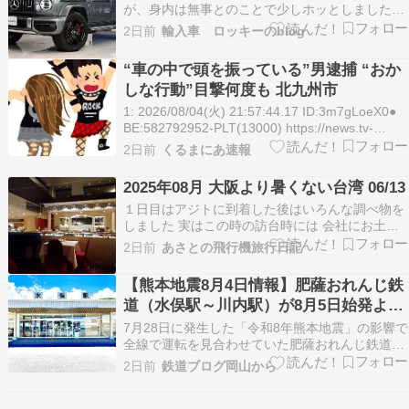
が、身内は無事とのことで少しホッとしました
が、連日の暑さが心配です。なんとか頑張って乗
2日前
輸入車 ロッキーのblog
り越えて欲しいですね！ さて、先日は福岡県にお
住いのA様より、メルセデス-AMG G63マヌファ
“車の中で頭を振っている”男逮捕 “おか
クトゥーアプログラムプラスのご成約をいただき
しな行動”目撃何度も 北九州市
ました。…
1: 2026/08/04(火) 21:57:44.17 ID:3m7gLoeX0●
BE:582792952-PLT(13000) https://news.tv-
asahi.co.jp/news_society/articles/000524059.htm
2日前
くるまにあ速報
https://…
2025年08月 大阪より暑くない台湾 06/13
１日目はアジトに到着した後はいろんな調べ物を
しました 実はこの時の訪台時には 会社にお土産
を買ってゆくつもりでした 最後の最後なのでまあ
2日前
あさとの飛行機旅行日記
ね いつもは買ってないんですが よく話をする人
たちにだけね 今までは日本で評判が良いメーカー
【熊本地震8月4日情報】肥薩おれんじ鉄
を買ったことがあったのですが 今回は台湾での評
道（水俣駅～川内駅）が8月5日始発より
判が良…
運転再開 バス代行も8月10日より実施
7月28日に発生した「令和8年熊本地震」の影響で
全線で運転を見合わせていた肥薩おれんじ鉄道
は、8月5日（水）の始発列車から水俣駅～川内駅
2日前
鉄道ブログ岡山から
間で運転を再開します。 一方、八代駅～水俣駅間
については引き続き運休となります。肥薩おれん