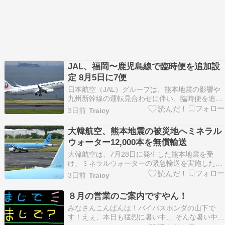
JAL、福岡〜鹿児島線で臨時便を追加設
定 8月5日に7便
日本航空（JAL）グループは、熊本地震の影響や
九州新幹線の運転見合わせに伴い、臨時便を追加
設定した。 追加設定したのは8月5日の7便。すで
3日前
Traicy
に同日にかけて、同路線の臨時便の運航を発表し
ていた。機材はボーイング737-800 […] 投稿
大韓航空、熊本地震の被災地へミネラル
JAL、福岡〜鹿児島線で臨時便を追加設定 …
ウォーター12,000本を無償輸送
大韓航空は、7月28日に発生した熊本地震を受
け、ミネラルウォーターの緊急輸送を実施した。
8月1日の仁川発北九州行き貨物便で1.5リットル
3日前
Traicy
のミネラルウォーター12,000本を無料で輸送し、
翌2日に熊本県、北九州市との連携 […] 投稿 大韓
８月の営業のご案内ですやん！
航空、熊本地震の被災地へミネラルウォー…
みなさんこんばんは！バイパスホンダの山下で
す！えぇ、本日も猛烈に暑い中… そんな暑い中先