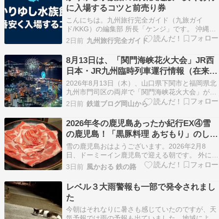
に入場するコツと前売り券
こんにちは。九州旅行完全ガイド（九旅ガイ
ド/KKG）の編集部 所長「ケンジ」です。 沖縄の
豊見城市にある人気のスポット、DMMかりゆし
2日前
九州旅行完全ガイド
水族館へ遊びに行こうと計画している方も多いの
ではないでしょうか。 家族みんなや友達グループ
8月13日は、「関門海峡花火大会」JR西
で行くとなると人数分のチケット代も馬鹿になり
日本・JR九州臨時列車運行情報（在来
ませんよね…
線）
2026年8月13日（木）、山口県下関市と福岡県北
九州市門司区の両岸で「関門海峡花火大会」が開
催されます。 関門海峡を挟んで下関側と門司側の
2日前
鉄道ブログ岡山から
両方から花火が打ち上げられる、夏の大きなイベ
ントです。 当日は多くの観客が下関・門司港周辺
2026年冬の鹿児島あったか紀行EX④雪
に集まるため、鉄道各社では帰宅時間帯を中心に
の鹿児島！「黒豚料理 あぢもり」のしゃ
臨時列…
ぶしゃぶ
雪の鹿児島おはようございます。2026年2月8
日、ドーミーイン鹿児島で迎える朝です。 外に出
てみると…路面電車の軌道敷に雪が積もってま
3日前
風かおる 鉄の路
す！さらに雪が舞っています！ 鹿児島と言えば南
国白くまのイメージですが、今日は全く異なり、
レベル３大雨警報も一部で発令されまし
まるで北国のような景色。何回も鹿児島来たこと
た
があります…
今朝はそれなりに暑さも感じていたのですが、天
気予報では雨の予報も出ていました。地域によっ