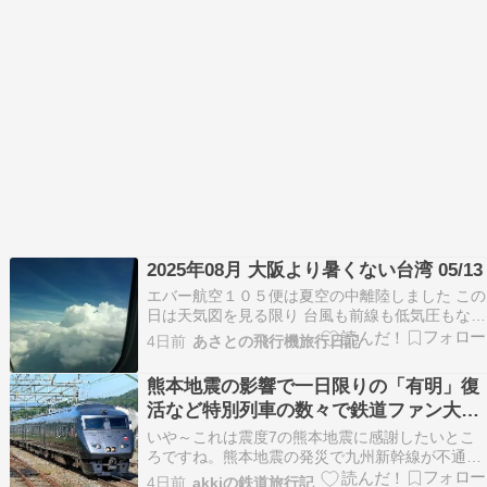
2025年08月 大阪より暑くない台湾 05/13
エバー航空１０５便は夏空の中離陸しました この
日は天気図を見る限り 台風も前線も低気圧もなく
順調なフライトだと思っていましたが 鹿児島を抜
4日前
あさとの飛行機旅行日記
けたあたりから積乱雲があちこちに出てきて その
上方のエッジ部分が 丁度巡航高度の３８０００フ
熊本地震の影響で一日限りの「有明」復
ィートに重なって 通過時にはがたがたとよく揺れ
活など特別列車の数々で鉄道ファン大歓
まし…
喜！
いや～これは震度7の熊本地震に感謝したいとこ
ろですね。熊本地震の発災で九州新幹線が不通と
なり、この影響で博多～熊本間に臨時快速が設定
4日前
akkiの鉄道旅行記