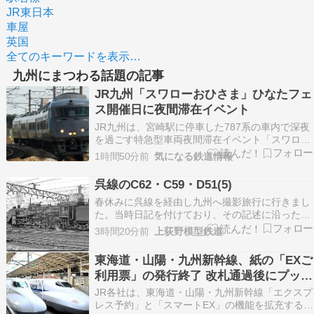
JR東日本
車屋
英国
全てのキーワードを表示…
九州にまつわる話題の記事
JR九州「スワローおひさま」ひなたフェ
ス開催日に夜間滞在イベント
JR九州は、宮崎駅に停車した787系の車内で深夜
を過ごす特急型車両夜間滞在イベント「スワロー
おひさま」を「ひなたフェス 2026」開催日の9月
1時間50分前
気になる鉄道情報
5・6日に実施すると発表した。普段と異なる夜間
の車内空間と雰囲気を楽しめる企画
呉線のC62・C59・D51(5)
春休みに呉線を経由し九州へ撮影旅行に行きまし
た。当時日記を付けており、その記述に沿った撮
影内容はすでに記事にしています。当ブログ内
3時間20分前
上荻野模型鉄道
「昭和45年九州SL撮影旅行記」を参照してくだ
さい。 今回は上記で省略した写真を含めて時系列
東海道・山陽・九州新幹線、紙の「EXご
で紹介していきます。昭和45年3月24日（引き続
利用票」の発行終了 改札通過後にプッシ
きC59…
ュ通知で座席案内
JR各社は、東海道・山陽・九州新幹線「エクスプ
レス予約」と「スマートEX」の機能を拡充する。