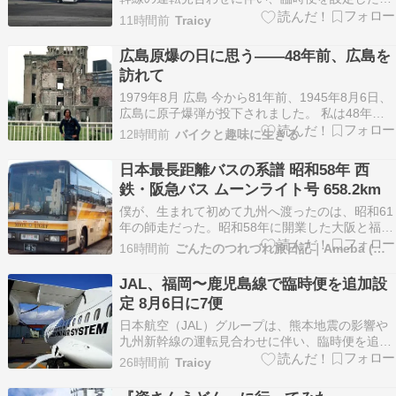
福岡〜鹿児島・宮崎線で、8月7日に各1往復を設
11時間前
Traicy
定した。機材はボーイング737-800型機を使用す
る。 ■ダイヤ NH1511 福 […] 投稿 ANA、福岡〜
広島原爆の日に思う――48年前、広島を
鹿児島・宮崎線で臨時便 8月…
訪れて
1979年8月 広島 今から81年前、1945年8月6日、
広島に原子爆弾が投下されました。 私は48年前
の1979年8月、東京から関西、四国、九州へとバ
12時間前
バイクと趣味に生きる
イクで旅をし、その途中で広島を訪れました。 前
日の夜、広島平和記念公園の近くで野宿をし、翌
日本最長距離バスの系譜 昭和58年 西
朝、目を覚ましたときに撮ったのがこの写…
鉄・阪急バス ムーンライト号 658.2km
僕が、生まれて初めて九州へ渡ったのは、昭和61
年の師走だった。昭和58年に開業した大阪と福岡
を結ぶ夜行高速バス「ムーンライト」号に乗った
16時間前
ごんたのつれづれ旅日記｜Ameba (アメーバ)
のである。片道の走行距離658.2㎞は、それまで
最長だった東京と大阪を結ぶ国鉄「ドリーム」号
JAL、福岡〜鹿児島線で臨時便を追加設
の566.3kmを抜いて、当時の日本最長路線とな
定 8月6日に7便
っ…
日本航空（JAL）グループは、熊本地震の影響や
九州新幹線の運転見合わせに伴い、臨時便を追加
設定した。 追加設定したのは8月6日の7便。機材
26時間前
Traicy
はエンブラエルE170型機、ATR42-600型機を使
用する。 ■ダイヤ JAL4 […] 投稿 JAL、福岡〜鹿