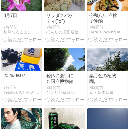
8月7日
サラダスパゲ
令和八年 立秋
ティ(^o^)
で晩酌
7時間前
7時間前
7時間前
徒然なるままに。。。
ぽんたの撮影通信＆うどん麺類大好き生活
Here`s looking at you,kid
2026/08/07
秘仏に会いに
葉月色の植物
＠国立博物館
園。
7時間前
7時間前
8時間前
Tetsuya ICHINO " M o m e n t "
ひとり浮草日記
続・我歩我遊