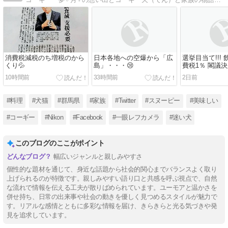
消費税減税のち増税のから
日本各地への空爆から「広
選挙目当て!!!
くり💦
島」・・・😢
費税1％ 閣議決
10時間前
33時間前
2日前
#料理
#犬猫
#群馬県
#家族
#Twitter
#スヌーピー
#美味しい
#コーギー
#Nikon
#Facebook
#一眼レフカメラ
#迷い犬
このブログのここがポイント
幅広いジャンルと親しみやすさ
個性的な題材を通じて、身近な話題から社会的関心までバランスよく取り
上げられるのが特徴です。親しみやすい語り口と共感を呼ぶ視点で、自然
な流れで情報を伝える工夫が散りばめられています。ユーモアと温かさを
併せ持ち、日常の出来事や社会の動きを優しく見つめるスタイルが魅力で
す。リアルな感情とともに多彩な情報を届け、きらきらと光る気づきや発
見を追求しています。