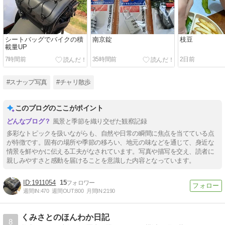
シートバッグでバイクの積
南京錠
枝豆
載量UP
7時間前
35時間前
2日前
#スナップ写真
#チャリ散歩
このブログのここがポイント
風景と季節を織り交ぜた観察記録
多彩なトピックを扱いながらも、自然や日常の瞬間に焦点を当てている点
が特徴です。固有の場所や季節の移ろい、地元の味などを通じて、身近な
情景を鮮やかに伝える工夫がなされています。写真や描写を交え、読者に
親しみやすさと感動を届けることを意識した内容となっています。
1911054
15
週間IN:
470
週間OUT:
800
月間IN:
2190
くみさとのほんわか日記
8