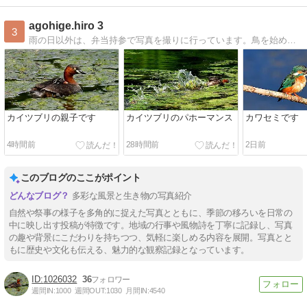
agohige.hiro 3
3
雨の日以外は、弁当持参で写真を撮りに行っています。鳥を始め、景色、飛行機、電車等を撮っています。
カイツブリの親子です
カイツブリのパホーマンス
カワセミです
4時間前
28時間前
2日前
このブログのここがポイント
多彩な風景と生き物の写真紹介
自然や祭事の様子を多角的に捉えた写真とともに、季節の移ろいを日常の
中に映し出す投稿が特徴です。地域の行事や風物詩を丁寧に記録し、写真
の趣や背景にこだわりを持ちつつ、気軽に楽しめる内容を展開。写真とと
もに歴史や文化も伝える、魅力的な観察記録となっています。
1026032
36
週間IN:
1000
週間OUT:
1030
月間IN:
4540