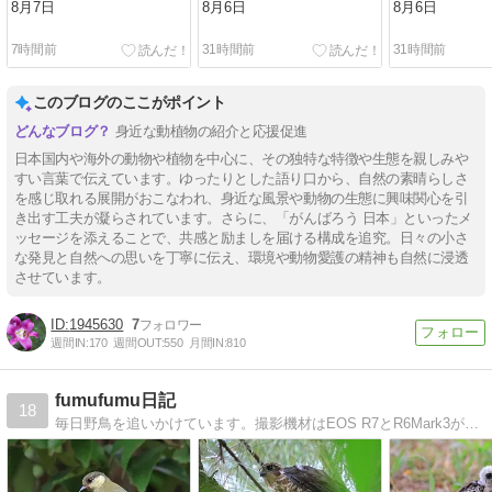
8月7日
8月6日
8月6日
7時間前
31時間前
31時間前
このブログのここがポイント
身近な動植物の紹介と応援促進
日本国内や海外の動物や植物を中心に、その独特な特徴や生態を親しみや
すい言葉で伝えています。ゆったりとした語り口から、自然の素晴らしさ
を感じ取れる展開がおこなわれ、身近な風景や動物の生態に興味関心を引
き出す工夫が凝らされています。さらに、「がんばろう 日本」といったメ
ッセージを添えることで、共感と励ましを届ける構成を追究。日々の小さ
な発見と自然への思いを丁寧に伝え、環境や動物愛護の精神も自然に浸透
させています。
1945630
7
週間IN:
170
週間OUT:
550
月間IN:
810
fumufumu日記
18
毎日野鳥を追いかけています。撮影機材はEOS R7とR6Mark3が中心です。その他とLUMIX GX7 Mark2も使っています。