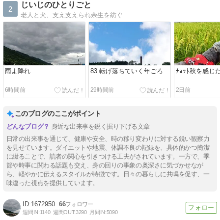
じいじのひとりごと
2
老人と犬、支え支えられ余生を紡ぐ
雨よ降れ
83 転げ落ちていく年ごろ
ﾁｮｯﾄ秋を感じ
6時間前
29時間前
2日前
このブログのここがポイント
身近な出来事を鋭く掘り下げる文章
日常の出来事を通じて、健康や安全、時の移り変わりに対する鋭い観察力
を見せています。ダイエットや地震、体調不良の記録を、具体的かつ簡潔
に綴ることで、読者の関心を引きつける工夫がされています。一方で、季
節や時事に関わる話題も交え、身の回りの事象の奥深さに気づかせなが
ら、軽やかに伝えるスタイルが特徴です。日々の暮らしに共鳴を促す、一
味違った視点を提供しています。
1672950
66
週間IN:
1140
週間OUT:
3290
月間IN:
5090