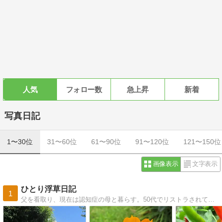
人気
フォロー数
急上昇
新着
写真日記
1〜30位
31〜60位
61〜90位
91〜120位
121〜150位
画像表示
文字表示
ひとり浮草日記
1
父を看取り、現在は認知症の母と暮らす。50代でリストラされて、漸く、年金受給者になった。生涯独身者で子供も孫も無し。さてこれからどうなることやら・・・