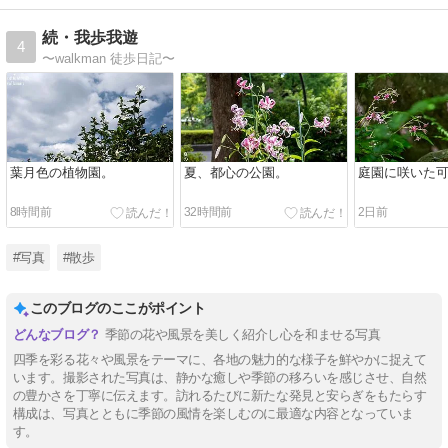
続・我歩我遊
4
〜walkman 徒歩日記〜
葉月色の植物園。
夏、都心の公園。
庭園に咲いた
8時間前
32時間前
2日前
#写真
#散歩
このブログのここがポイント
季節の花や風景を美しく紹介し心を和ませる写真
四季を彩る花々や風景をテーマに、各地の魅力的な様子を鮮やかに捉えて
います。撮影された写真は、静かな癒しや季節の移ろいを感じさせ、自然
の豊かさを丁寧に伝えます。訪れるたびに新たな発見と安らぎをもたらす
構成は、写真とともに季節の風情を楽しむのに最適な内容となっていま
す。