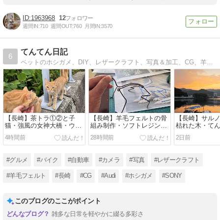
1963968
12
週間IN:
710
週間OUT:
760
月間IN:
3570
てんてん日記
6
ペットのホシガメ、DIY、レザークラフト、写真＆加工、CG、羊毛フェルト等、多趣味おやじのブログです。バイクメインのブログでしたが、手放してしまいました。最近は、わが家のご飯とポケモンGOの記事が多いです。
【長崎】茶トラ①②と子
【長崎】羊毛フェルトの骨
【長崎】サル
猫・強風の女神大橋・ウォ
組み制作・ソフトレジンを
枯れた木・て
ーキング19km・ユキハミ
接着剤に・夏の遠足
事・朝焼け・
4時間前
28時間前
2日前
孵化・福砂屋カステラ
21km・てんてんの食事記
盆の予定
録
#グルメ
#バイク
#自動車
#カメラ
#写真
#レザークラフト
#羊毛フェルト
#長崎
#CG
#Audi
#ホシガメ
#SONY
このブログのここがポイント
雑多な日常を軽やかに綴る多彩さ