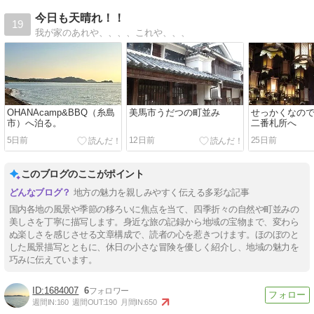
今日も天晴れ！！
19
我が家のあれや、、、、これや、、、
OHANAcamp&BBQ（糸島
美馬市うだつの町並み
せっかくなので
市）へ泊る。
二番札所へ
5日前
12日前
25日前
このブログのここがポイント
地方の魅力を親しみやすく伝える多彩な記事
国内各地の風景や季節の移ろいに焦点を当て、四季折々の自然や町並みの
美しさを丁寧に描写します。身近な旅の記録から地域の宝物まで、変わら
ぬ楽しさを感じさせる文章構成で、読者の心を惹きつけます。ほのぼのと
した風景描写とともに、休日の小さな冒険を優しく紹介し、地域の魅力を
巧みに伝えています。
1684007
6
週間IN:
160
週間OUT:
190
月間IN:
650