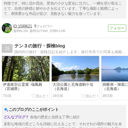
特徴です。特に花や昆虫、景色の小さな変化に注力し、一瞬を切り取るこ
とで、自然の静穏と鮮やかさを伝えています。丁寧な撮影と観察によっ
て、表情豊かな作品が並び、見飽きない魅力を放っています。
1599621
5
週間IN:
230
週間OUT:
840
月間IN:
1290
テン３の旅行・探検blog
15
国内外の旅行・探検日記を紹介します。旅行先等での写真も掲載してます＾＾
伊達政宗公霊屋 -瑞鳳殿
大沼公園と北海道駒ケ岳
洞爺湖－湖底
（宮城県）
（北海道）
（北海道）
7日前
19日前
38日前
このブログのここがポイント
各地の歴史と自然を丁寧に紹介
多彩な地域の見どころを詳細に伝えることで、それぞれの場所の魅力を余