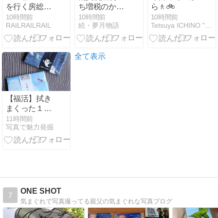
を行く房総カ
ち増税のから
ら🚶🚲️
ラーの209系
くり💦
10時間前
10時間前
10時間前
RAILRAILRAIL
続・夢月物語
Tetsuya ICHINO " M o m e n t "
全て表示
【福活】拭き
まくった１年
が経過して…
11時間前
写真で魅力発掘
ONE SHOT
7
気まぐれで写真撮ってる親父の気まぐれな写真ブログ