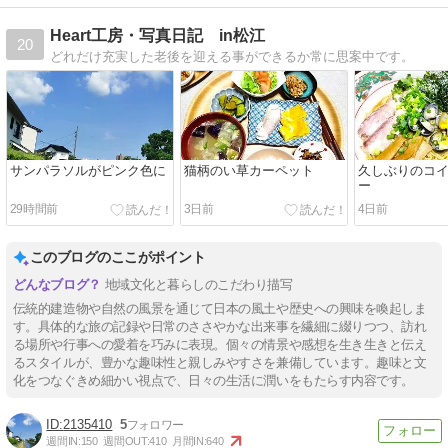
Heart工房・写真日記 in松江
20
どれだけ充実した老後を迎える事ができるか常に思案中です。
サンパラソルがピンク色に
猫柄のい草カーペット
久しぶりのコ
ー
29時間前
3日前
4日前
このブログのここがポイント
地域文化と暮らしのこだわり描写
伝統的建造物や自然の風景を通じて日本の風土や歴史への興味を喚起しま
す。具体的な旅の記録や日常のささやかな出来事を繊細に綴りつつ、訪れ
る場所や行事への愛着を巧みに表現。個々の情景や感想を生き生きと伝え
るスタイルが、豊かな趣味性と親しみやすさを兼備しています。趣味と文
化をつなぐきめ細かい視点で、日々の生活に潤いをもたらす内容です。
2135410
5
週間IN:
150
週間OUT:
410
月間IN:
640