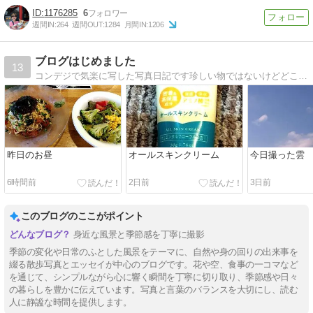
1176285
6
週間IN:
264
週間OUT:
1284
月間IN:
1206
ブログはじめました
13
コンデジで気楽に写した写真日記です珍しい物ではないけどどこにでも有る物ですが見てください
昨日のお昼
オールスキンクリーム
今日撮った雲
6時間前
2日前
3日前
このブログのここがポイント
身近な風景と季節感を丁寧に撮影
季節の変化や日常のふとした風景をテーマに、自然や身の回りの出来事を
綴る散歩写真とエッセイが中心のブログです。花や空、食事の一コマなど
を通じて、シンプルながら心に響く瞬間を丁寧に切り取り、季節感や日々
の暮らしを豊かに伝えています。写真と言葉のバランスを大切にし、読む
人に静謐な時間を提供します。