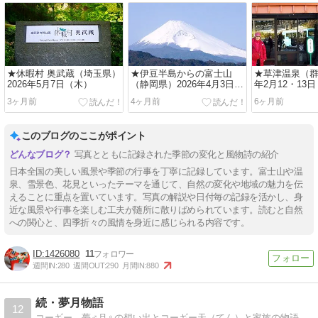
★休暇村 奥武蔵（埼玉県）
★伊豆半島からの富士山
★草津温泉（群
2026年5月7日（木）
（静岡県）2026年4月3日
年2月12・13
（金）
3ヶ月前
4ヶ月前
6ヶ月前
このブログのここがポイント
写真とともに記録された季節の変化と風物詩の紹介
日本全国の美しい風景や季節の行事を丁寧に記録しています。富士山や温
泉、雪景色、花見といったテーマを通じて、自然の変化や地域の魅力を伝
えることに重点を置いています。写真の解説や日付毎の記録を活かし、身
近な風景や行事を楽しむ工夫が随所に散りばめられています。読むと自然
への関心と、四季折々の風情を身近に感じられる内容です。
1426080
11
週間IN:
280
週間OUT:
290
月間IN:
880
続・夢月物語
12
コーギー 夢♂月♀の想い出とコーギー天（てん）と家族の物語。実家の父母闘病介護の記録。