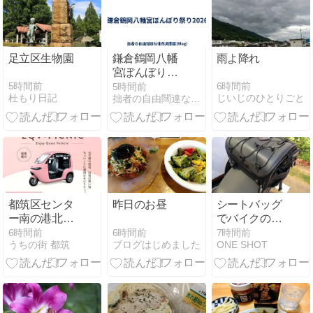
見！ここにあ
屋カステラ
るとは盲点だ
った！＆真夏
の青空＆サボ
足立区生物園
鎌倉鶴岡八幡
雨よ降れ
テン鬼面角、
宮ぼんぼり祭
今宵開花予定
り2026
5時間前
6時間前
5時間前
でございます
杜もり日記
じいじのひとりごと
拙者の自由闊達な徒然風聞書(Blog)
～！！
都筑区センタ
昨日のお昼
シートバッグ
ー南の港北東
でバイクの積
急ＳＣに「Ｅ
載量UP
6時間前
6時間前
7時間前
ブログはじめました
うちの街 都筑
ONE SHOT
ＱＶ 横浜ショ
ールーム」オ
ープンしまし
た！