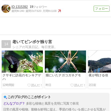
1315392
19
週間IN:
240
週間OUT:
620
月間IN:
1100
老いてピンボケ独り言
14
シニアの写真日記。毎日更新。
クサギに訪花のモンキアゲ
畑にいたナガコガネグモ
夜が明ける頃
ハ
12時間前
昨日
2日前
このブログのここがポイント
多彩な植物と風景を克明に写真で表現
日常の風景や植物、動物を鮮明に捉え、季節の移ろいを感じさせる写真が