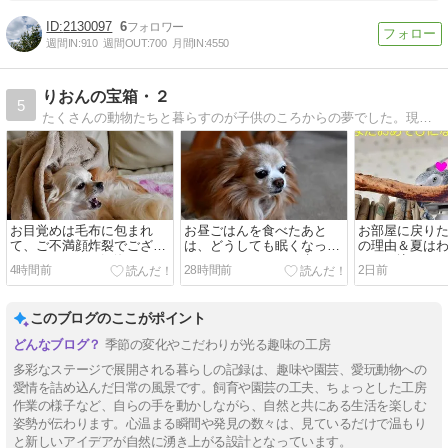
2130097
6
週間IN:
910
週間OUT:
700
月間IN:
4550
りおんの宝箱・２
5
たくさんの動物たちと暮らすのが子供のころからの夢でした。現在はふたりのわんこと、ふたりの鳥さんとたくさんのめだか達と金魚がいます。多肉植物、DIY、実家リノベーションなど、いろいろ楽しんでいます。
お目覚めは毛布に包まれ
お昼ごはんを食べたあと
お部屋に戻り
て、ご不満顔炸裂でござい
は、どうしても眠くなって
の理由＆夏は
ました～！！＆深海めだか
しまうのです～！＆氷がお
のめり込みま
4時間前
28時間前
2日前
さんの卵発見！ここにある
気に召さないようです＆碧
んの卵、おめ
とは盲点だった！＆真夏の
めだかちゃん、孵化いたし
るものが増え
青空＆サボテン鬼面角、今
ました～！！＆放置してい
を抱えた深海
このブログのここがポイント
宵開花予定でございます
た舟を洗いました！
～！！
季節の変化やこだわりが光る趣味の工房
多彩なステージで展開される暮らしの記録は、趣味や園芸、愛玩動物への
愛情を詰め込んだ日常の風景です。飼育や園芸の工夫、ちょっとした工房
作業の様子など、自らの手を動かしながら、自然と共にある生活を楽しむ
姿勢が伝わります。心温まる瞬間や発見の数々は、見ているだけで温もり
と新しいアイデアが自然に湧き上がる設計となっています。