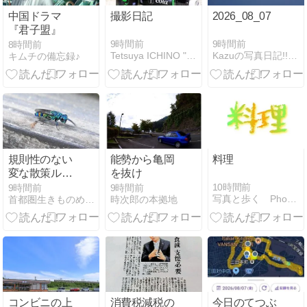
中国ドラマ
撮影日記
2026_08_07
『君子盟』
9時間前
9時間前
8時間前
Tetsuya ICHINO " M o m e n t "
Kazuの写真日記!!2005-2010
キムチの備忘録♪
規則性のない
能勢から亀岡
料理
変な散策ルー
を抜け
ト（能見台～
10時間前
9時間前
9時間前
写真と歩く Photo Walk
首都圏生きものめぐり
時次郎の本拠地
六ッ川～舞岡
公園）
コンビニの上
消費税減税の
今日のてつぶ