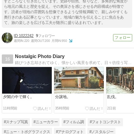
すところなく引き出しています。史跡や自然、祭りなど、多角的な角度か
ら地元の風土と歴史を捉え、その奥深さを感じさせる内容構成が特徴で
す。読者が現地の雰囲気を想像できるような情報満載で、親しみやすくも
奥行きのある記事となっています。地域の魅力を伝えることに焦点をあ
て、旅の楽しさを広げる工夫が随所に盛り込まれています。
1022242
9
週間IN:
220
週間OUT:
200
月間IN:
950
Nostalgic Photo Diary
16
錆びつき忘却されてゆく、懐かしい風景を求めて、日々彷徨う写真日記。
夕闇の中で輝く。
分譲地。
乱伐。
11時間前
35時間前
2日前
#スナップ写真
#ニューカラー
#フィルム調
#フォトコンテスト
#ニュー・トポグラフィクス
#アナログフォト
#ノスタルジー