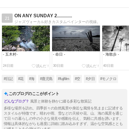
ON ANY SUNDAY 2.............
21
ジャズヴォーカル好きカスタムペインターの視線。
- 五木村-
- 命日 -
- 海散歩 -
24日前
30日前
40日前
#日記
#花
#海
#鹿児島
#fujifilm
#空
#夕日
#モノクロ
このブログのここがポイント
風景と体験を静かに綴る多彩な散策記
多様な場所を訪れ、四季折々の自然風景や身近な風情を気ままに記述する
スタイルが特徴です。晴れや雨、雪などの天候や花、山、海の風景を通じ
て日々の暮らしの中の小さな発見や感動を伝え、気軽に共感を誘います。
情報は具体的ながらも過度に詳細に踏み込みすぎず、温かな空気感ととも
に綴ることを心掛けています。