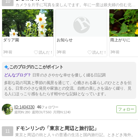
10
カメラを片手に写真を楽しんでます。年に一度は娘夫婦の住む北海道に遊びに行ったり 気ままな日々を綴っています
ダリア園
お知らせ
雨上がりに
3年前
3年前
3年前
このブログのここがポイント
日常のささやかな幸せを優しく綴る日記調
多彩な花の写真と季節の風景を通じて、心癒される暮らしのひとときを伝
える。日常の小さな発見や家族との交流、自然の美しさを温かく綴り、見
る人にほっこり感をもたらす軽やかな記録となっています。
1404330
46
週間IN:
280
週間OUT:
560
月間IN:
1240
ドモンリンの「東京と周辺と旅行記」
11
東京と周辺の街と人々の普通の生活と国内旅行記。ときどき海外。