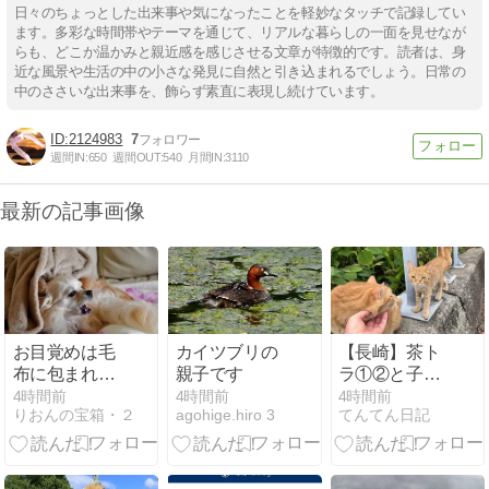
日々のちょっとした出来事や気になったことを軽妙なタッチで記録してい
ます。多彩な時間帯やテーマを通じて、リアルな暮らしの一面を見せなが
らも、どこか温かみと親近感を感じさせる文章が特徴的です。読者は、身
近な風景や生活の中の小さな発見に自然と引き込まれるでしょう。日常の
中のささいな出来事を、飾らず素直に表現し続けています。
2124983
7
週間IN:
650
週間OUT:
540
月間IN:
3110
最新の記事画像
お目覚めは毛
カイツブリの
【長崎】茶ト
布に包まれ
親子です
ラ①②と子
て、ご不満顔
猫・強風の女
4時間前
4時間前
4時間前
りおんの宝箱・２
agohige.hiro 3
てんてん日記
炸裂でござい
神大橋・ウォ
ました～！！
ーキング
＆深海めだか
19km・ユキハ
さんの卵発
ミ孵化・福砂