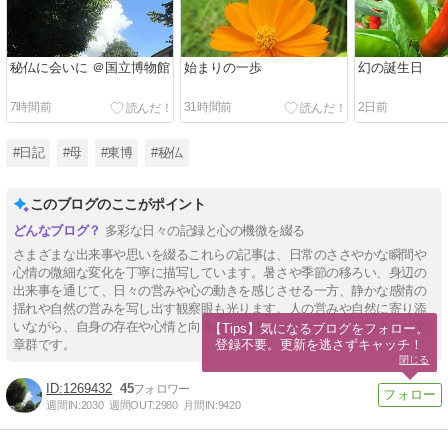
秘仏に会いに ＠国立博物館
始まりの一歩
幻の誕生日
7時間前
31時間前
2日前
#日記
#母
#東博
#秘仏
このブログのここがポイント
多彩な日々の記録と心の機微を綴る
さまざまな出来事や思いを綴るこれらの記事は、日常のささやかな瞬間や
心情の微細な変化を丁寧に描写しています。暑さや季節の移ろい、身辺の
出来事を通じて、日々の営みや心の動きを感じさせる一方、静かな感情の
揺れや自然の営みを写し出す観察眼も光ります。人の営みや自然に寄り添
いながら、自身の存在や心情と向き合う、静かなアンサンブルのような文
【Tips】気になるブログをフォロー。

登録不要。更新を逃さずキャッチ！
章群です。
閉じる
1269432
45
週間IN:
2030
週間OUT:
2980
月間IN:
9420