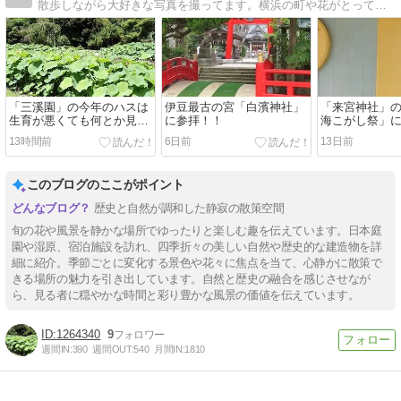
散歩しながら大好きな写真を撮ってます。横浜の町や花がとっても好きです。好奇心旺盛です。。
「三溪園」の今年のハスは
伊豆最古の宮「白濱神社」
「来宮神社」
生育が悪くても何とか見れ
に参拝！！
海こがし祭」
ました！！
遇！！
13時間前
6日前
13日前
このブログのここがポイント
歴史と自然が調和した静寂の散策空間
旬の花や風景を静かな場所でゆったりと楽しむ趣を伝えています。日本庭
園や湿原、宿泊施設を訪れ、四季折々の美しい自然や歴史的な建造物を詳
細に紹介。季節ごとに変化する景色や花々に焦点を当て、心静かに散策で
きる場所の魅力を引き出しています。自然と歴史の融合を感じさせなが
ら、見る者に穏やかな時間と彩り豊かな風景の価値を伝えています。
1264340
9
週間IN:
390
週間OUT:
540
月間IN:
1810