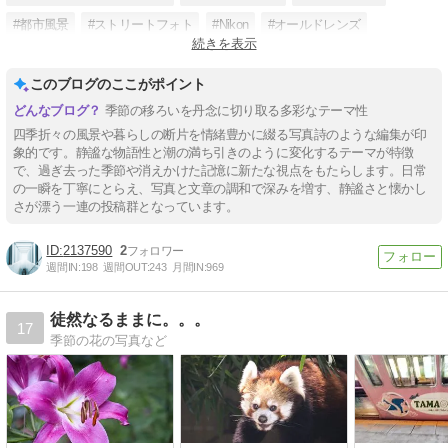
#都市風景
#ストリートフォト
#Nikon
#オールドレンズ
続きを表示
#リミナルスペース
このブログのここがポイント
季節の移ろいを丹念に切り取る多彩なテーマ性
四季折々の風景や暮らしの断片を情緒豊かに綴る写真詩のような編集が印
象的です。静謐な物語性と潮の満ち引きのように変化するテーマが特徴
で、過ぎ去った季節や消えかけた記憶に新たな視点をもたらします。日常
の一瞬を丁寧にとらえ、写真と文章の調和で深みを増す、静謐さと懐かし
さが漂う一連の投稿群となっています。
2137590
2
週間IN:
198
週間OUT:
243
月間IN:
969
徒然なるままに。。。
17
季節の花の写真など