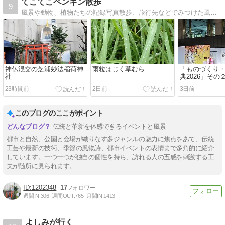
てこてこペンギン散歩
9
風景や動物、植物たちの記録写真散歩、旅行先などでみつけた風景や動物、植物たちの記録写真
神仏混交の芝浦妙法稲荷神
雨粒はじく草むら
「ものづくり
社
典2026」その
23時間前
2日前
3日前
このブログのここがポイント
伝統と革新を体感できるイベントと風景
都市と自然、公園と会場が織りなす多ジャンルの魅力に焦点をあて、伝統
工芸や最新の技術、季節の風物詩、都市イベントの表情まで多角的に紹介
しています。一つ一つが独自の個性を持ち、訪れる人の五感を刺激する工
夫が随所に見られます。
1202348
17
週間IN:
306
週間OUT:
765
月間IN:
1413
よしみが行く