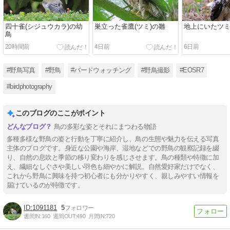
四十雀(シジュウカラ)の幼
巣立った雀鷹(ツミ)の雛
地上にいたツ
鳥
20時間前
4日前
6日前
#野鳥写真
#野鳥
#バードウォッチング
#野鳥撮影
#EOSR7
#birdphotography
このブログのここがポイント
鳥の多彩な姿とそれにまつわる物語
多種多様な野鳥の姿と行動を丁寧に紹介し、鳥の生態や魅力を伝える写真
主体のブログです。身近な公園や海岸、湿地などでの野鳥の観察記録を綴
り、自然の息吹と季節の移り変わりを感じさせます。鳥の種類や特徴に加
え、繊細なしぐさや美しい羽色も細やかに解説。自然愛好家だけでなく、
これから野鳥に興味を持つ初心者にも分かりやすく、親しみやすい情報を
届けているのが特徴です。
1091181
5
週間IN:
160
週間OUT:
490
月間IN:
720