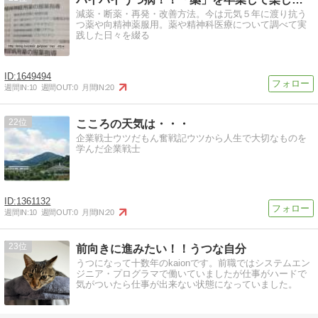
減薬・断薬・再発・改善方法。今は元気５年に渡り抗う
つ薬や向精神薬服用。薬や精神科医療について調べて実
践した日々を綴る
1649494
週間IN:
10
週間OUT:
0
月間IN:
20
22
こころの天気は・・・
企業戦士ウツだもん奮戦記ウツから人生で大切なものを
学んだ企業戦士
1361132
週間IN:
10
週間OUT:
0
月間IN:
20
23
前向きに進みたい！！うつな自分
うつになって十数年のkaionです。前職ではシステムエン
ジニア・プログラマで働いていましたが仕事がハードで
気がついたら仕事が出来ない状態になっていました。