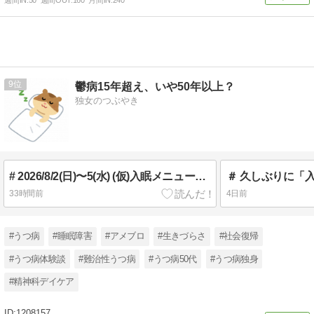
9
鬱病15年超え、いや50年以上？
独女のつぶやき
# 2026/8/2(日)〜5(水) (仮)入眠メニューと睡眠記録【中間報告】
＃ 久しぶりに「
33時間前
4日前
#うつ病
#睡眠障害
#アメブロ
#生きづらさ
#社会復帰
#うつ病体験談
#難治性うつ病
#うつ病50代
#うつ病独身
#精神科デイケア
1208157