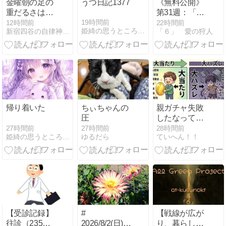
金曜朝の足の
うつ日記1377
《無料公開》
重だるさは、
第31週：「有
歩きすぎだけ
限資源の再配
19時間前
12時間前
22時間前
姫綺の思うところ うつと共存する日々
新宿四谷の自律神経専門 気功整体 「上気元」
「６」 愛の狩人
が原因ではあ
分 と 境界管理
りません
の再強化」 ―
世界が“残
量”と“入口”を
帰り着いた
ちぃちゃんの
親ガチャ失敗
圧
したなって
人。親ガチャ
27時間前
27時間前
28時間前
姫綺の思うところ うつと共存する日々
ゆるだら
ていへん！！
成功したなっ
て人。
【受診記録】
#
【戦線が広が
往診（235回
2026/8/2(日)〜
り、暮らしの