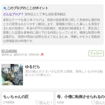
このブログのここがポイント
実例交えた丁寧な資産運用解説
多彩なテーマを扱う本ブログは、投資や資産運用に関して具体的な選択肢
とその背景をわかりやすく解説します。退職後の安心した暮らしを実現す
るための知恵や、年金やETFの比較検討、税負担の軽減策まで、実生活に
密着した話題を多角的に掘り下げる内容となっています。複雑な制度や商
品選択も、実例や理由の説明を交えて伝えるため、理解しやすさと実践的
な情報提供が特徴です。
2140266
週間IN:
21
週間OUT:
42
月間IN:
89
13
ゆるだら
3匹の猫とのドタバタな日常と闘病、美味しいものやお勧
めコスメの事など♪
ちぃちゃんの圧
母、小僧に転倒させられるの
27時間前
3日前