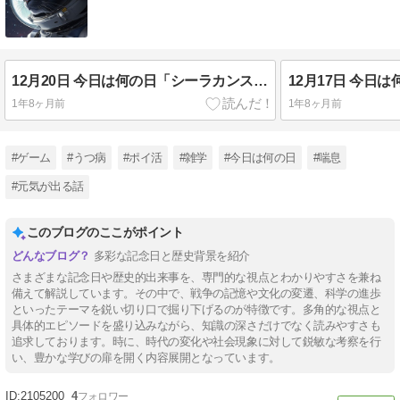
12月20日 今日は何の日「シーラカンスの日」@兵庫県知事選前
1年8ヶ月前
1年8ヶ月前
#ゲーム
#うつ病
#ポイ活
#雑学
#今日は何の日
#喘息
#元気が出る話
このブログのここがポイント
多彩な記念日と歴史背景を紹介
さまざまな記念日や歴史的出来事を、専門的な視点とわかりやすさを兼ね
備えて解説しています。その中で、戦争の記憶や文化の変遷、科学の進歩
といったテーマを鋭い切り口で掘り下げるのが特徴です。多角的な視点と
具体的エピソードを盛り込みながら、知識の深さだけでなく読みやすさも
追求しております。時に、時代の変化や社会現象に対して鋭敏な考察を行
い、豊かな学びの扉を開く内容展開となっています。
2105200
4