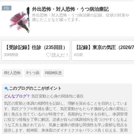
2
外出恐怖・対人恐怖・うつ病治療記
外出恐怖・対人恐怖・うつ病治療の記録、症状の対策や
感じたことなど綴ってます。
【受診記録】往診（235回目）
30時間前
4日前
#対人恐怖
#うつ病
#精神疾患
このブログのここがポイント
気圧変動と心身の関係性に着目
気圧の変動と体調の相関性を記録し、理解を深めることを目的としていま
す。気圧グラフや所感を通じて、気圧変動がもたらす微細な心身の変化に
鋭く焦点を当てているのが特徴です。長期的なデータを分析し、体調管理
に役立つ情報を丁寧に解説。読者が自らの体調傾向を見つけやすくなるよ
うな工夫も施されており、気象と健康の密接な関係性を学ぶ新鮮な視点を
提供します。精神面、身体面のダイナミクスをバランス良く伝える、実用