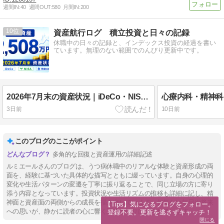
週間IN:
40
週間OUT:
580
月間IN:
200
10
資産航行ログ 積立投資と日々の記録
休職中の日々の記録と、インデックス投資の経過を書い
ています。無理のない範囲でのんびり更新中です。
2026年7月末の資産状況｜iDeCo・NISA・特定口座の運用実績
3日前
10日前
このブログのここがポイント
多角的な回復と資産運用の詳細記述
ルミエールさんのブログは、うつ病休職中のリアルな体験と資産形成の両
面を、経験に基づいた具体的な描写とともに綴っています。自身の心理的
変化や生活パターンの変遷を丁寧に振り返ることで、同じ立場の方に寄り
添う内容となっています。投資状況や生活リズムの推移も詳細に記し、精
神面と資産面の両側からの成長を描き出しています。何気ない毎日や将来
【Tips】気になるブログをフォロー。

への思いが、静かに読者の心に響く工夫が散りばめられています。
登録不要。更新を逃さずキャッチ！
閉じる