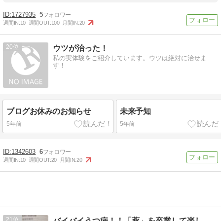
1727935
5
週間IN:
10
週間OUT:
100
月間IN:
20
20
ウツが治った！
私の実体験をご紹介しています。ウツは絶対に治せま
す！
ブログお休みのお知らせ
未来予知
5年前
5年前
1342603
6
週間IN:
10
週間OUT:
20
月間IN:
20
21
バイバイうつ病！！「薬」を卒業して楽しく生きる