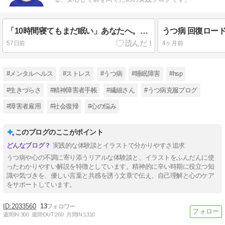
「10時間寝てもまだ眠い」あなたへ。うつ病の過眠は、脳が休息を求めているサインです
57日前
4ヶ月前
#メンタルヘルス
#ストレス
#うつ病
#睡眠障害
#hsp
#生きづらさ
#精神障害者手帳
#繊細さん
#うつ病克服ブログ
#障害者雇用
#社会復帰
#心の悩み
このブログのここがポイント
実践的な体験談とイラストで分かりやすさ追求
うつ病や心の不調に寄り添うリアルな体験談と、イラストをふんだんに使
ったわかりやすい解説を特徴としています。精神的に辛い時期に役立つ知
識や気づきを、優しい言葉と共感を誘う文章で伝え、自己理解と心のケア
をサポートしています。
2033560
13
週間IN:
300
週間OUT:
260
月間IN:
1310