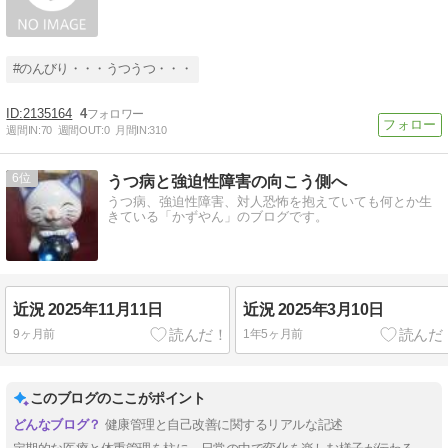
#のんびり・・・うつうつ・・・
2135164
4
週間IN:
70
週間OUT:
0
月間IN:
310
6
うつ病と強迫性障害の向こう側へ
うつ病、強迫性障害、対人恐怖を抱えていても何とか生
きている「かずやん」のブログです。
近況 2025年11月11日
近況 2025年3月10日
9ヶ月前
1年5ヶ月前
このブログのここがポイント
健康管理と自己改善に関するリアルな記述