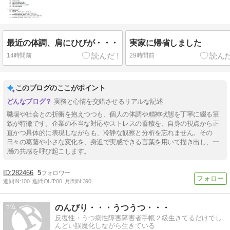
最近の体調、肩にひびが・・・
実家に帰省しました
14時間前
29時間前
このブログのここがポイント
実務と心情を交錯させるリアルな記述
職場や社会との折衝を抱えつつも、個人の体調や精神状態を丁寧に綴る筆
致が特徴です。企業の不当な対応やストレスの蓄積を、自身の視点から正
直かつ具体的に表現しながらも、冷静な観察と分析を忘れません。その
日々の葛藤や小さな変化を、身近で実感できる言葉を用いて描き出し、一
層の共感を呼び起こします。
282466
5
週間IN:
100
週間OUT:
80
月間IN:
390
5
のんびり・・・うつうつ・・・
反復性・うつ病性障害障害者手帳２級生きてるだけでし
んどい誤魔化しながら生きている