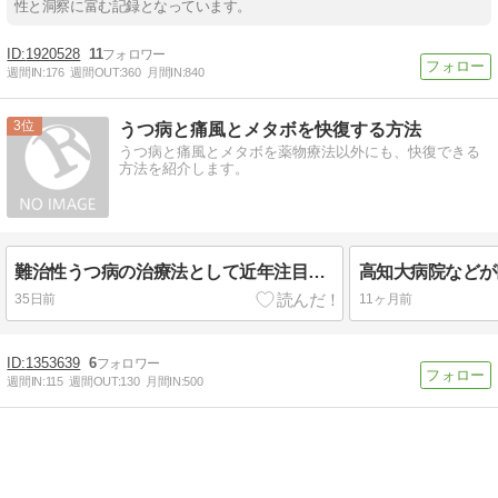
性と洞察に富む記録となっています。
1920528
11
週間IN:
176
週間OUT:
360
月間IN:
840
3
うつ病と痛風とメタボを快復する方法
うつ病と痛風とメタボを薬物療法以外にも、快復できる
方法を紹介します。
難治性うつ病の治療法として近年注目されている、体への負担が少ない治療とは？
35日前
11ヶ月前
1353639
6
週間IN:
115
週間OUT:
130
月間IN:
500