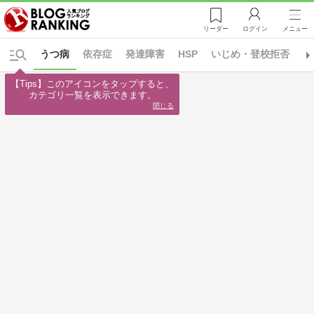
リーダー
ログイン
メニュー
うつ病
依存症
発達障害
HSP
いじめ・登校拒否
う
【Tips】このアイコンをタップすると、

カテゴリ一覧を表示できます。
閉じる