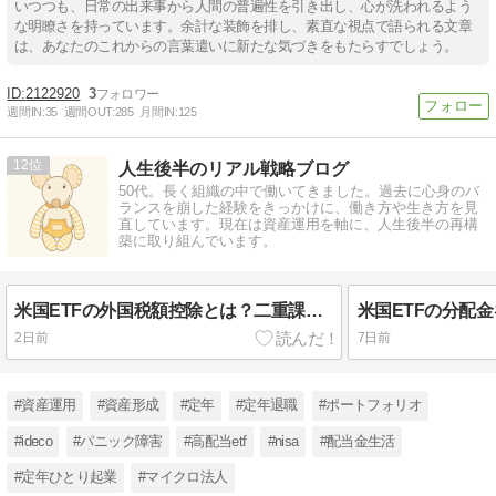
いつつも、日常の出来事から人間の普遍性を引き出し、心が洗われるよう
な明瞭さを持っています。余計な装飾を排し、素直な視点で語られる文章
は、あなたのこれからの言葉遣いに新たな気づきをもたらすでしょう。
2122920
3
週間IN:
35
週間OUT:
285
月間IN:
125
12
人生後半のリアル戦略ブログ
50代。長く組織の中で働いてきました。過去に心身のバ
ランスを崩した経験をきっかけに、働き方や生き方を見
直しています。現在は資産運用を軸に、人生後半の再構
築に取り組んでいます。
米国ETFの外国税額控除とは？二重課税を軽減する方法
2日前
7日前
#資産運用
#資産形成
#定年
#定年退職
#ポートフォリオ
#ideco
#パニック障害
#高配当etf
#nisa
#配当金生活
#定年ひとり起業
#マイクロ法人