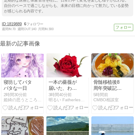
定期的な医療と体重管理を柱に、日常の中で変化を楽しむ様子が伝わる。
自分のペースで過ごしながらも、未来の目標に向かって努力している姿勢
が感じられる内容です。
1819889
6
週間IN:
70
週間OUT:
140
月間IN:
300
最新の記事画像
寝坊してバタ
一本の薔薇が
骨髄移植後8
バタな一日
届いた、わか
周年突破記念
りやすく夏バ
ブログ
2時間30分前
3時間40分前
5時間前
姫綺の思うところ うつと共存する日々
明るい Fatherless Family
CMBO相談室
テです