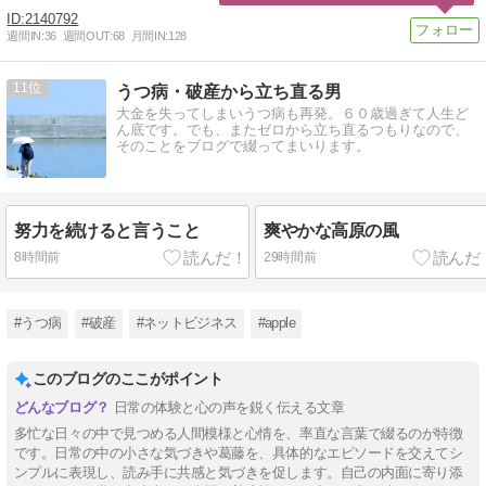
2140792
週間IN:
36
週間OUT:
68
月間IN:
128
11
うつ病・破産から立ち直る男
大金を失ってしまいうつ病も再発。６０歳過ぎて人生ど
ん底です。でも、またゼロから立ち直るつもりなので、
そのことをブログで綴ってまいります。
努力を続けると言うこと
爽やかな高原の風
8時間前
29時間前
#うつ病
#破産
#ネットビジネス
#apple
このブログのここがポイント
日常の体験と心の声を鋭く伝える文章
多忙な日々の中で見つめる人間模様と心情を、率直な言葉で綴るのが特徴
です。日常の中の小さな気づきや葛藤を、具体的なエピソードを交えてシ
ンプルに表現し、読み手に共感と気づきを促します。自己の内面に寄り添