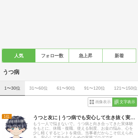
人気
フォロー数
急上昇
新着
うつ病
1〜30位
31〜60位
61〜90位
91〜120位
121〜150位
画像表示
文字表示
1
うつと友に | うつ病でも安心して生き抜く実践的サバイバル術
もう一人で悩まないで。うつ病と向き合ってきた実体験
をもとに、休職・復職、使える制度、お金の悩み、心を
少し軽くするヒントを発信。当事者だからこそ伝えられ
る、安心して前を向くための実践ブログです。