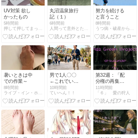
UV対策 欲し
丸沼温泉旅行
努力を続ける
かったもの
記（１）
と言うこと
5時間前
6時間前
8時間前
押して押してまったりと
人間って意外とたくましい
うつ病・破産から立ち直る男
暑いときは中
男で1人〇〇
第32週：「配
での作業～
←これでいち
分権の再集中
ばん難易度高
と 境界管理の
8時間前
10時間前
11時間前
ライブ・イン・ホープ
ていへん！！
「６」 愛の狩人
いのなに？
再武装」 ― 世
界が“通すも
の”と“残すも
の”を選び始