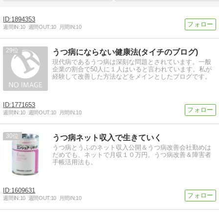
1894353
週間IN:
10
週間OUT:
10
月間IN:
10
29
うつ病にならない健康法(タイチのブログ)
現代病であるうつ病は深刻な問題とされています。一般
企業の割合で50人に１人はいると言われています。私が
経験して改善した方法などをメインとしたブログです。
1771653
週間IN:
10
週間OUT:
10
月間IN:
10
30
うつ病ネット収入で生きていく
うつ病とうふのネット収入公開＆うつ病改善会社勤めは
だめでも、ネットで月収１０万円。うつ病改善＆障害者
手帳活用法も。
1609631
週間IN:
10
週間OUT:
10
月間IN:
10