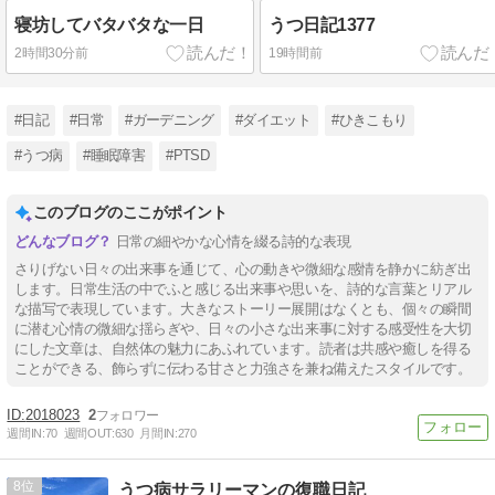
寝坊してバタバタな一日
うつ日記1377
2時間30分前
19時間前
#日記
#日常
#ガーデニング
#ダイエット
#ひきこもり
#うつ病
#睡眠障害
#PTSD
このブログのここがポイント
日常の細やかな心情を綴る詩的な表現
さりげない日々の出来事を通じて、心の動きや微細な感情を静かに紡ぎ出
します。日常生活の中でふと感じる出来事や思いを、詩的な言葉とリアル
な描写で表現しています。大きなストーリー展開はなくとも、個々の瞬間
に潜む心情の微細な揺らぎや、日々の小さな出来事に対する感受性を大切
にした文章は、自然体の魅力にあふれています。読者は共感や癒しを得る
ことができる、飾らずに伝わる甘さと力強さを兼ね備えたスタイルです。
2018023
2
週間IN:
70
週間OUT:
630
月間IN:
270
8
うつ病サラリーマンの復職日記