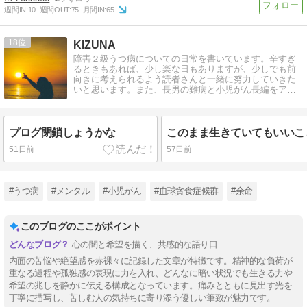
週間IN:
10
週間OUT:
75
月間IN:
65
18
KIZUNA
障害２級うつ病についての日常を書いています。辛すぎ
るときもあれば、少し楽な日もありますが、少しでも前
向きに考えられるよう読者さんと一緒に努力していきた
いと思います。また、長男の難病と小児がん長編をアッ
プしました。
プログ閉鎖しょうかな
51日前
57日前
#うつ病
#メンタル
#小児がん
#血球貪食症候群
#余命
このブログのここがポイント
心の闇と希望を描く、共感的な語り口
内面の苦悩や絶望感を赤裸々に記録した文章が特徴です。精神的な負荷が
重なる過程や孤独感の表現に力を入れ、どんなに暗い状況でも生きる力や
希望の兆しを静かに伝える構成となっています。痛みとともに見出す光を
丁寧に描写し、苦しむ人の気持ちに寄り添う優しい筆致が魅力です。