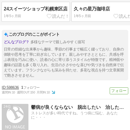
24スイーツショップ札幌東区店
久々の星乃珈琲店
1年5ヶ月前
1年5ヶ月前
このブログのここがポイント
多様なテーマで親しみやすく描写
日常の些細な出来事から趣味、季節の行事まで幅広く綴っており、自身の
体験や思考を丁寧に紡ぎ出しています。親しみやすさとともに、共感を呼
ぶ表現を巧みに使い、読者の心に寄り添うスタイルが特徴です。精神面や
趣味の話題も多く取り入れ、生活のささやかな喜びや気づきを自然体で伝
えています。フランクながらも深みを持たせ、多彩な視点を持つ文章展開
で飽きさせません。
598636
1
週間IN:
10
週間OUT:
150
月間IN:
10
24
鬱病が良くならない 脱出したい 治したい 情報
ストレスが多い時代ですね。うつ病に悩む、あなた
に・・・