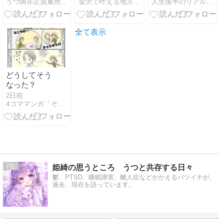
うつ病非正規雇用こめびより
金沢で叶える地方移住FIREライフ
人生後半のリアル戦略ブログ
家賃・保険・
を軽減する方
雪国対策で見
法
誤った5つの
判断
全て表示
どうしてそう
なった？
2日前
4コママンガ「そうちゃんとうっちー」
7
姫綺の思うところ うつと共存する日々
鬱、PTSD、睡眠障害、離人症などかかえるバツイチが、
過去、現在を語っています。