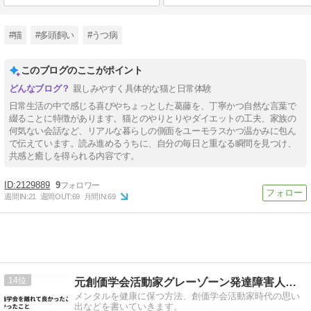
#猫
#多頭飼い
#うつ病
このブログのここがポイント
親しみやすく具体的な猫と日常体験
日常生活の中で感じる喜びやちょっとした葛藤を、丁寧かつ自然な言葉で
綴ることに特徴があります。猫とのやりとりやダイエットの工夫、家族の
何気ない会話など、リアルな暮らしの側面をユーモラスかつ温かみに包ん
で伝えています。読み進めるうちに、自分の毎日と重なる瞬間を見つけ、
共感と癒しを得られる内容です。
2129889
9
週間IN:
21
週間OUT:
69
月間IN:
69
14
元創価学会活動家グレーゾーン発達障害人間の人生格闘記
メンタルを健康に保つ方法、創価学会活動家時代の思い
出などを書いていきます。