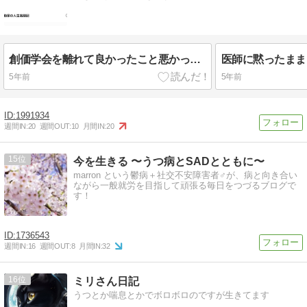
創価学会を離れて良かったこと悪かったこと
5年前
5年前
1991934
週間IN:
20
週間OUT:
10
月間IN:
20
15
今を生きる 〜うつ病とSADとともに〜
marron という鬱病＋社交不安障害者♂が、病と向き合い
ながら一般就労を目指して頑張る毎日をつづるブログで
す！
1736543
週間IN:
16
週間OUT:
8
月間IN:
32
16
ミリさん日記
うつとか喘息とかでボロボロのですが生きてます