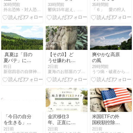
目）
5(水) (仮)入眠
逃げ道が細く
30時間前
33時間前
35時間前
外出恐怖・対人恐怖・うつ病治療記
鬱病15年超え、いや50年以上？
「６」 愛の狩人
メニューと睡
なる日】
眠記録【中間
8/6（木）
報告】
真夏は「目の
【その3】ど
爽やかな高原
夏バテ」にご
うせ嫌われる
の風
用心
なら
昨日
2日前
29時間前
新宿四谷の自律神経専門 気功整体 「上気元」
夏海のお部屋のブログ
うつ病・破産から立ち直る男
「今日の自分
金沢移住3
米国ETFの外
を生きる」練
年、正直に後
国税額控除と
習中
悔した点は？
は？二重課税
2日前
2日前
2日前