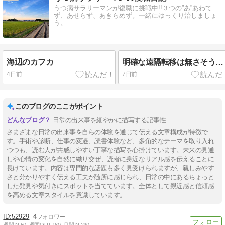
うつ病サラリーマンが復職に挑戦中!!３つの”あ”あわて
ず、あせらず、あきらめず。一緒にゆっくり治しましょ
う。
海辺のカフカ
明確な遠隔転移は無さそう…
4日前
7日前
このブログのここがポイント
日常の出来事を細やかに描写する記事性
さまざまな日常の出来事を自らの体験を通じて伝える文章構成が特徴で
す。手術や診断、仕事の変遷、読書体験など、多角的なテーマを取り入れ
つつも、読む人が共感しやすい丁寧な描写を心掛けています。未来の見通
しや心情の変化を自然に織り交ぜ、読者に身近なリアル感を伝えることに
長けています。内容は専門的な話題も多く見受けられますが、親しみやす
さと分かりやすく伝える工夫が随所に感じられ、日常の中にあるちょっと
した発見や気付きにスポットを当てています。全体として親近感と信頼感
を高める文章スタイルを意識しています。
52929
4
週間IN:
50
週間OUT:
160
月間IN:
240