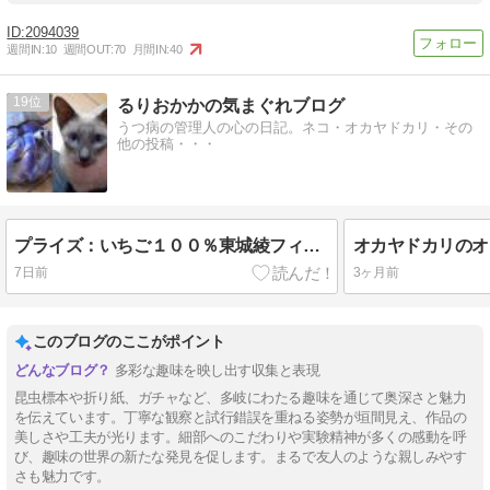
2094039
週間IN:
10
週間OUT:
70
月間IN:
40
19
るりおかかの気まぐれブログ
うつ病の管理人の心の日記。ネコ・オカヤドカリ・その
他の投稿・・・
プライズ：いちご１００％東城綾フィギュア：エロすぎる
7日前
3ヶ月前
このブログのここがポイント
多彩な趣味を映し出す収集と表現
昆虫標本や折り紙、ガチャなど、多岐にわたる趣味を通じて奥深さと魅力
を伝えています。丁寧な観察と試行錯誤を重ねる姿勢が垣間見え、作品の
美しさや工夫が光ります。細部へのこだわりや実験精神が多くの感動を呼
び、趣味の世界の新たな発見を促します。まるで友人のような親しみやす
さも魅力です。