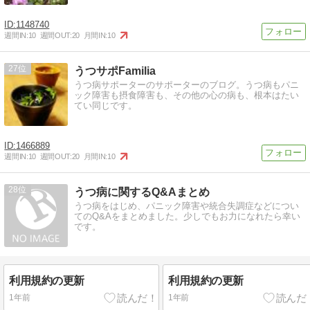
1148740
週間IN:
10
週間OUT:
20
月間IN:
10
27
うつサポFamilia
うつ病サポーターのサポーターのブログ。うつ病もパニ
ック障害も摂食障害も、その他の心の病も、根本はたい
てい同じです。
1466889
週間IN:
10
週間OUT:
20
月間IN:
10
28
うつ病に関するQ&Aまとめ
うつ病をはじめ、パニック障害や統合失調症などについ
てのQ&Aをまとめました。少しでもお力になれたら幸い
です。
利用規約の更新
利用規約の更新
1年前
1年前