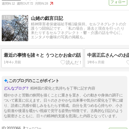
週間IN:
12
週間OUT:
72
月間IN:
28
17
山姥の戯言日記
精神障害者保健福祉手帳1級保持。セルフネグレクトの介
護うつ闘病記です。「私の場合」過去と現在を行ったり
来たりするセルフネグレクト・鬱・介護の話を中心に、
エンタメや趣味の写真の掲載も。
最近の事情を諸々と うつとかお金の話
中居正広さんへのお
1年4ヶ月前
1年6ヶ月前
このブログのここがポイント
精神面の変化と気持ちを丁寧に記す内容
穏やかさと苦難の狭間を描くことに重きを置き、心の動きや身体の調子に
ついて素直に伝えます。日々のささやかな出来事や気分の変化を丁寧に綴
り、読者に共感や親しみをもたらす構成。自分を見つめる心持ちや、小さ
な前進や後退を暖かい視線で見守る姿勢が特徴です。古典的な日記のよう
な親密さとともに、日々の精神的支援を意識した内容となっています。
2033366
2