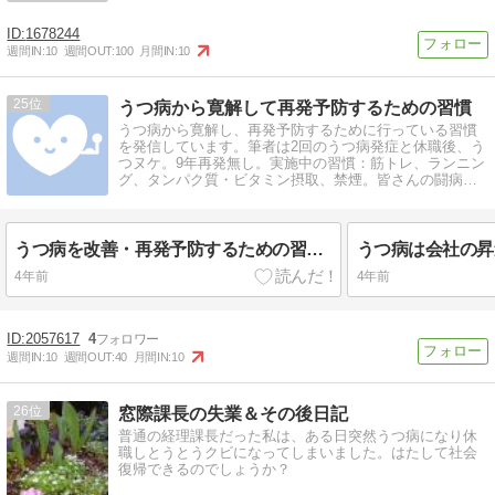
1678244
週間IN:
10
週間OUT:
100
月間IN:
10
25
うつ病から寛解して再発予防するための習慣
うつ病から寛解し、再発予防するために行っている習慣
を発信しています。筆者は2回のうつ病発症と休職後、う
つヌケ。9年再発無し。実施中の習慣：筋トレ、ランニン
グ、タンパク質・ビタミン摂取、禁煙。皆さんの闘病を
応援しています。
うつ病を改善・再発予防するための習慣と習慣化する方法
うつ病は会社の昇
4年前
4年前
2057617
4
週間IN:
10
週間OUT:
40
月間IN:
10
26
窓際課長の失業＆その後日記
普通の経理課長だった私は、ある日突然うつ病になり休
職しとうとうクビになってしまいました。はたして社会
復帰できるのでしょうか？