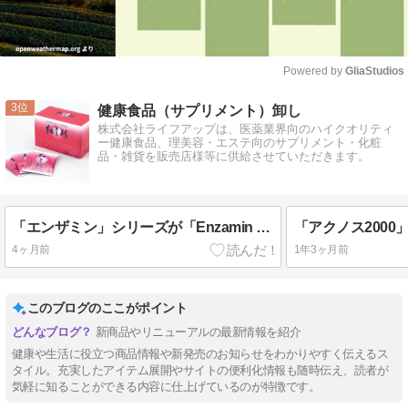
Powered by 
GliaStudios
Mute
3
健康食品（サプリメント）卸し
株式会社ライフアップは、医薬業界向のハイクオリティ
ー健康食品、理美容・エステ向のサプリメント・化粧
品・雑貨を販売店様等に供給させていただきます。
「エンザミン」シリーズが「Enzamin Qシリーズ」としてリニューアルしました。
「アクノス200
4ヶ月前
1年3ヶ月前
このブログのここがポイント
新商品やリニューアルの最新情報を紹介
健康や生活に役立つ商品情報や新発売のお知らせをわかりやすく伝えるス
タイル。充実したアイテム展開やサイトの便利化情報も随時伝え、読者が
気軽に知ることができる内容に仕上げているのが特徴です。