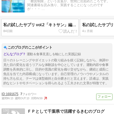
「糖質制限」という言葉が、世間に出始めたころです。
関連書籍を読み漁り、実践することになったのです
が・・・ …
私の試したサプリ vol.2「キトサン」編 リニューアル版
84日前
4ヶ月前
このブログのここがポイント
運動＆食事見直しを軸にした実践記録
日々のトレーニングやダイエットの取り組みを鋭く記録しながら、体調や
見た目の変化を追うリアルな体験談を中心としています。運動内容や食事
調整を具体的に示し、目的や意識の変化を織り交ぜながら、継続と成長に
焦点を当てた内容構成になっています。自己管理のノウハウやメンタルの
持ち方も伝え、テーマは体型維持と自分磨きだと言えます。読者は、実践
的なヒントやモチベーションを得られるよう工夫された文章が特徴です。
1691675
7
週間IN:
13
週間OUT:
13
月間IN:
59
13
ＦＰとして千葉県で活躍するきむのブログ