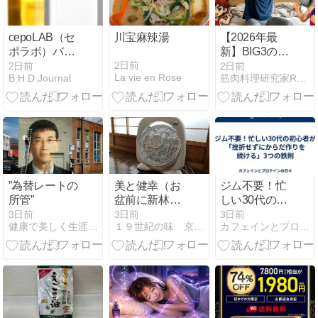
cepoLAB（セ
川宝麻辣湯
【2026年最
ポラボ）バイ
新】BIG3の重
オジェニック
量が伸びない
2日前
2日前
2日前
La vie en Rose
B.H.D.Journal
筋肉料理研究家Ryotaのレシピブログ
エッセンスは
原因は「神経
CLEPS高濃度
疲労」！着る
配合！
だけで回復を
促すおすすめ
リカバリーウ
ェア5選
”為替レートの
美と健幸（お
ジム不要！忙
所管”
盆前に新林の
しい30代の初
滝を掃除）
心者が「挫折
3日前
3日前
3日前
健康で美しく生涯現役ブログ
１９世紀の味 京都農場
カフェインとプロテインの日々
せずにからだ
作りを続け
る」3つの鉄
則