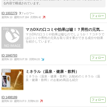
る内容で構成されています。
1002279
3
週間IN:
10
週間OUT:
184
月間IN:
42
15
マカDXの口コミや効果は嘘！？男性の元気を取り戻す事ができ…
マカDXの口コミや効果は嘘なのでしょうか！？コチラで
は口コミや男性の元気を取り戻す事ができる成分や効果
を紹介しています。
1840793
週間IN:
10
週間OUT:
30
月間IN:
20
16
ミネラル（温泉・健康・飲料）
ミネラル（温泉・健康・飲料）お勧めのミネラル（温
泉・健康・飲料）のお勧め商品も紹介
1488189
週間IN:
10
週間OUT:
0
月間IN:
20