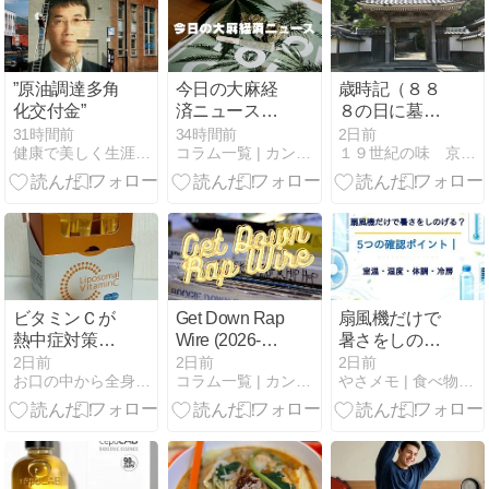
”原油調達多角
今日の大麻経
歳時記（８８
化交付金”
済ニュース
８の日に墓磨
(2026-08-09
きと雲消しを
31時間前
34時間前
2日前
健康で美しく生涯現役ブログ
コラム一覧 | カンナビノイド専門店 リキッド通販ショップ
１９世紀の味 京都農場
JST)
しました）
ビタミンＣが
Get Down Rap
扇風機だけで
熱中症対策に
Wire (2026-08-
暑さをしのげ
なる？
08 JST)
る？5つの確
2日前
2日前
2日前
お口の中から全身健康になろう
コラム一覧 | カンナビノイド専門店 リキッド通販ショップ
やさメモ | 食べ物の栄養・免疫・薬の情報をご提供します
認ポイント｜
室温・湿度・
体調・冷房