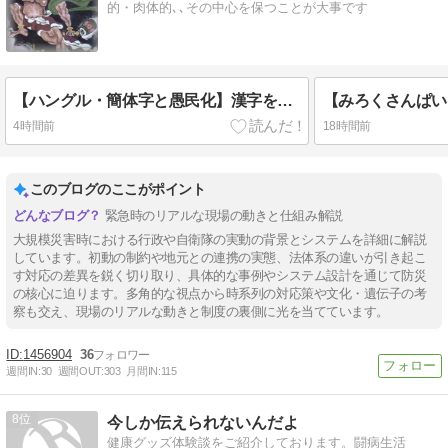
的・肉体的､､その中心を保つことが大事です
【ハングル・簡体字と愚民化】漢字を捨てた民族の末路
4時間前
18時間前
このブログのここがポイント
緊急時のリアルな現場の動きと仕組み解説
大規模災害時における行政や自衛隊の実動の背景とシステムを詳細に解説
しています。初動の制約や地元との連携の実態、法体系の違いが引き起こ
す対応の差異を鋭く切り取り、具体的な事例やシステム設計を通じて防災
の核心に迫ります。多角的な視点から時系列の対応策や文化・遺伝子の考
察も交え、現場のリアルな動きと制度の裏側に光を当てています。
1456904
36
週間IN:
30
週間OUT:
303
月間IN:
115
8
今しか伝えられないんだよ
健康グッズ体験談をご紹介しております。闘病生活