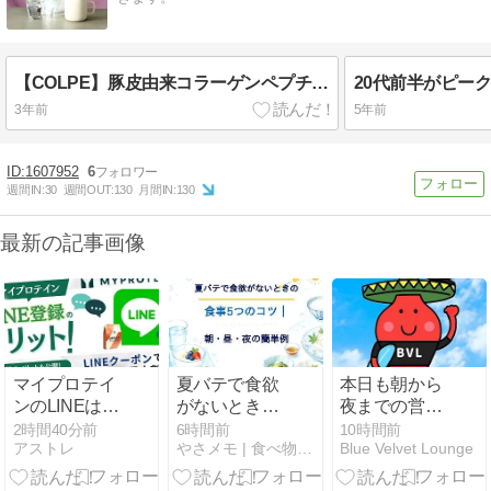
【COLPE】豚皮由来コラーゲンペプチド(日本生産)
3年前
5年前
1607952
6
週間IN:
30
週間OUT:
130
月間IN:
130
最新の記事画像
マイプロテイ
夏バテで食欲
本日も朝から
ンのLINEはメ
がないときの
夜までの営業
リットだら
食事5つのコ
です。 #CBD
2時間40分前
6時間前
10時間前
アストレ
やさメモ | 食べ物の栄養・免疫・薬の情報をご提供します
Blue Velvet Lounge
け！クーポン
ツ｜朝・昼・
#うみがめ #サ
の使い方まで
夜の簡単例
ーフィン #御