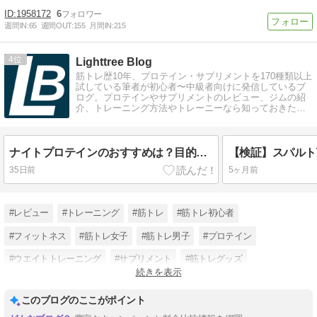
1958172
6
週間IN:
65
週間OUT:
155
月間IN:
215
4
Lighttree Blog
筋トレ歴10年、プロテイン・サプリメントを170種類以上
試している筆者が初心者〜中級者向けに発信しているブ
ログ。プロテインやサプリメントのレビュー、ジムの紹
介、トレーニング方法やトレーニーなら知っておきたい
コラム記事を執筆しています。
ナイトプロテインのおすすめは？目的別サプリの選び方を徹底解説
35日前
5ヶ月前
#レビュー
#トレーニング
#筋トレ
#筋トレ初心者
#フィットネス
#筋トレ女子
#筋トレ男子
#プロテイン
#ウエイトトレーニング
#サプリメント
#筋トレグッズ
続きを表示
#トレーニング方法
このブログのここがポイント