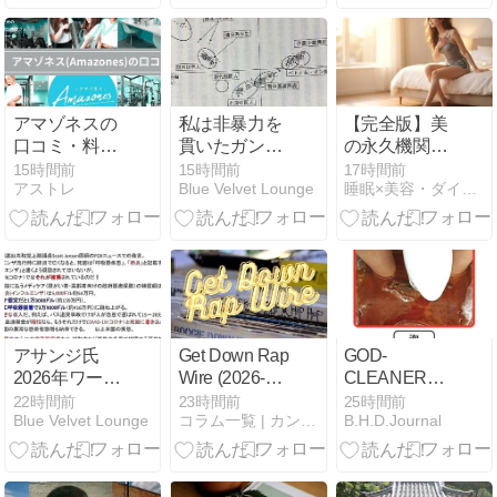
徹底解説！
宿 #サーフシ
ョップ
アマゾネスの
私は非暴力を
【完全版】美
口コミ・料金
貫いたガンジ
の永久機関を
を徹底比較！
ーは尊敬して
設計せよ！食
15時間前
15時間前
17時間前
アストレ
Blue Velvet Lounge
睡眠×美容・ダイエット再設計｜置き換えダイエット研究室
女性専用24時
います。 しか
事・運動・睡
間ジムの評判
しながら、彼
眠のシステ
を調査してみ
もその時と場
ム・アーキテ
た
所では最も効
クチャで24時
果のある、
間代謝をハッ
クする完全ロ
ードマップ
アサンジ氏
Get Down Rap
GOD-
2026年ワール
Wire (2026-08-
CLEANER・
ドカップの結
09 JST)
GOLD（ゴッ
22時間前
23時間前
25時間前
Blue Velvet Lounge
コラム一覧 | カンナビノイド専門店 リキッド通販ショップ
B.H.D.Journal
果はすでに決
ドクリーナー
まっている！
ゴールド）の
効果は嘘？