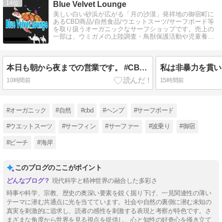
14
Blue Velvet Lounge
美しい白い砂浜が広がる「月の沙漠」発祥地の御宿町に
あるCBD商品/自然食品/ウエットスーツ/サーフボード等
を取り扱うオーガニックなサーフショップです。売上の
一部は、ウミガメの上陸調査・鳥獣保護活動や児童養護
施設に寄付されます。
本日も朝から夜までの営業です。 #CBD #うみがめ #サーフィン #御宿 #サーフショップ
10時間前
15時間前
#オーガニック
#自然
#cbd
#ヘンプ
#サーフボード
#ウエットスーツ
#サーフィン
#サーファー
#波乗り
#御宿
#ビーチ
#海岸
このブログのここがポイント
現代科学と精神世界の融合した多彩さ
時事や科学、宗教、歴史の奥深い要素を鋭く掘り下げ、一見関連性の薄い
テーマに潜む共通点に光を当てています。社会や自然の裏側に潜む未知の
真実を刺激的に追求し、読者の感性を刺激する表現と考察が特色です。さ
まざまな角度から世界を見る視点を提供し、心と知性の好奇心を掻き立て