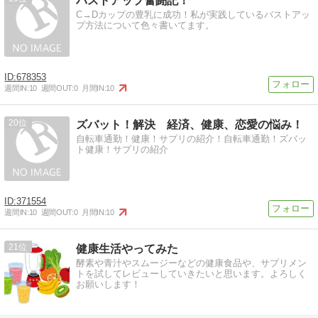
バストアップ奮闘記！
C→Dカップの豊乳に成功！私が実践しているバストアッ
プ方法について色々書いてます。
678353
週間IN:
10
週間OUT:
0
月間IN:
10
20
ズバット！解決 経済、健康、恋愛の悩み！
自転車通勤！健康！サプリの紹介！自転車通勤！ズバッ
ト健康！サプリの紹介
371554
週間IN:
10
週間OUT:
0
月間IN:
10
21
健康生活やってみた
酵素や青汁やスムージーなどの健康食品や、サプリメン
トを試してレビューしていきたいと思います。よろしく
お願いします！