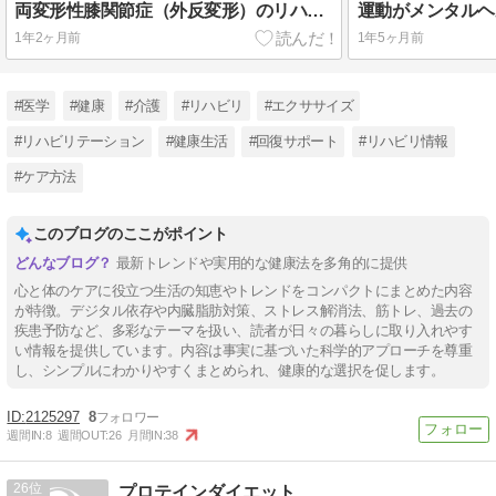
両変形性膝関節症（外反変形）のリハビリテーション
1年2ヶ月前
1年5ヶ月前
#医学
#健康
#介護
#リハビリ
#エクササイズ
#リハビリテーション
#健康生活
#回復サポート
#リハビリ情報
#ケア方法
このブログのここがポイント
最新トレンドや実用的な健康法を多角的に提供
心と体のケアに役立つ生活の知恵やトレンドをコンパクトにまとめた内容
が特徴。デジタル依存や内臓脂肪対策、ストレス解消法、筋トレ、過去の
疾患予防など、多彩なテーマを扱い、読者が日々の暮らしに取り入れやす
い情報を提供しています。内容は事実に基づいた科学的アプローチを尊重
し、シンプルにわかりやすくまとめられ、健康的な選択を促します。
2125297
8
週間IN:
8
週間OUT:
26
月間IN:
38
26
プロテインダイエット