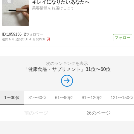
30
キレイになりたいあなたへ
美容情報をお届けします
1959136
2
週間IN:
6
週間OUT:
4
月間IN:
6
次のランキングを表示
「健康食品・サプリメント」
31位〜60位
1〜30位
31〜60位
61〜90位
91〜120位
121〜150位
前のページ
次のページ