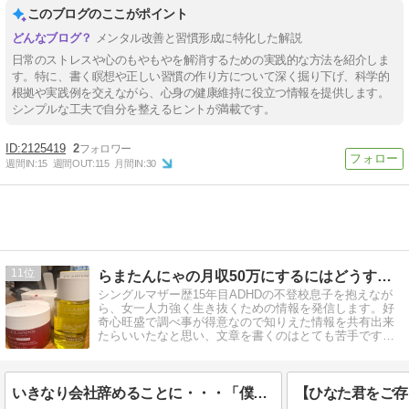
このブログのここがポイント
メンタル改善と習慣形成に特化した解説
日常のストレスや心のもやもやを解消するための実践的な方法を紹介しま
す。特に、書く瞑想や正しい習慣の作り方について深く掘り下げ、科学的
根拠や実践例を交えながら、心身の健康維持に役立つ情報を提供します。
シンプルな工夫で自分を整えるヒントが満載です。
2125419
2
週間IN:
15
週間OUT:
115
月間IN:
30
11
らまたんにゃの月収50万にするにはどうするブログ
シングルマザー歴15年目ADHDの不登校息子を抱えなが
ら、女一人力強く生き抜くための情報を発信します。好
奇心旺盛で調べ事が得意なので知りえた情報を共有出来
たらいいたなと思い、文章を書くのはとても苦手ですが
全力で書いていきます！
いきなり会社辞めることに・・・「僕と付き合わないなら次の就職先を探すことになるね」