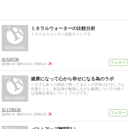
17
ミネラルウォーターの比較分析
ミネラルウォーター比較サイトです。
520736
週間IN:
10
週間OUT:
0
月間IN:
20
18
健康になって心から幸せになる為のラボ
一人でも多くの病気で困ってる人々の手助けが少しでも
出来たらと。私自身が勉強しながら健康についての色々
な情報を発信していくブログです。
1738130
週間IN:
10
週間OUT:
0
月間IN:
20
19