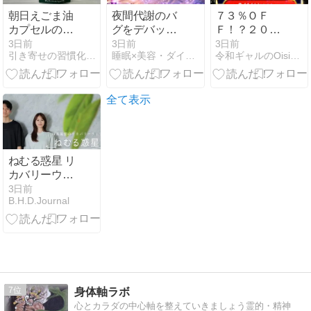
朝日えごま油
夜間代謝のバ
７３％ＯＦ
カプセルの口
グをデバッグ
Ｆ！？２０２
コミ評判！手
せよ！成長ホ
６年Ｏｉｓｉ
3日前
3日前
3日前
引き寄せの習慣化ラボ
睡眠×美容・ダイエット再設計｜置き換えダイエット研究室
令和ギャルのOisix（オイシックス）お得情報
軽にα-リノレ
ルモンとリポ
ｘの夏休みセ
ン酸を摂るな
ソーム美容液
ールお試しセ
らコレがおす
のシナジーを
ット贅沢な１
すめな理由
最大化する睡
６品で神す
全て表示
眠工学
ぎ！
ねむる惑星 リ
カバリーウェ
アは一般医療
3日前
B.H.D.Journal
機器！口コミ
や評判はど
う？
7
身体軸ラボ
心とカラダの中心軸を整えていきましょう霊的・精神