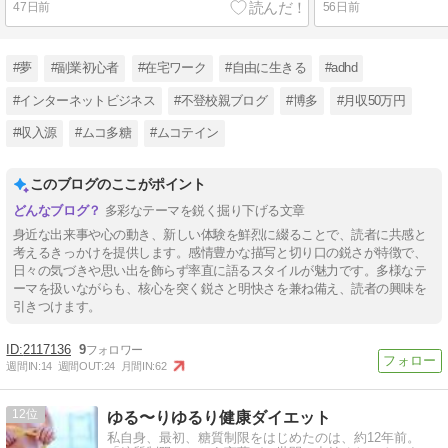
47日前
56日前
#夢
#副業初心者
#在宅ワーク
#自由に生きる
#adhd
#インターネットビジネス
#不登校親ブログ
#博多
#月収50万円
#収入源
#ムコ多糖
#ムコテイン
このブログのここがポイント
多彩なテーマを鋭く掘り下げる文章
身近な出来事や心の動き、新しい体験を鮮烈に綴ることで、読者に共感と
考えるきっかけを提供します。感情豊かな描写と切り口の鋭さが特徴で、
日々の気づきや思い出を飾らず率直に語るスタイルが魅力です。多様なテ
ーマを扱いながらも、核心を突く鋭さと明快さを兼ね備え、読者の興味を
引きつけます。
2117136
9
週間IN:
14
週間OUT:
24
月間IN:
62
12
ゆる〜りゆるり健康ダイエット
私自身、最初、糖質制限をはじめたのは、約12年前。