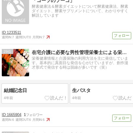
「コーソのソーコ」
酵素健康法＆酵素ダイエットについて酵素健康法、酵素
ダイエット、酵素サプリメントについて、わかりやすく
解説しています
1233511
週間IN:
7
週間OUT:
0
月間IN:
7
29
在宅介護に必要な男性管理栄養士による栄養管理室
栄養健康情報と介護保険の利用方法を主に発信していま
す。基本的に真面目な発信を心がけていますが、創作漫
才形式で発信する時は脱線が多いです（笑）
結婚記念日
生パスタ
4年前
4年前
1665904
1
週間IN:
6
週間OUT:
6
月間IN:
6