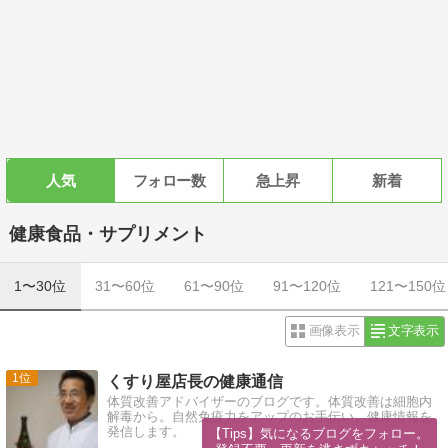
人気
フォロー数
急上昇
新着
健康食品・サプリメント
1〜30位
31〜60位
61〜90位
91〜120位
121〜150位
画像表示
文字表示
1
くすり屋店長の健康通信
体質改善アドバイザーのブログです。体質改善は細胞内
解毒から。自然免疫力をアップのお手伝い。健康情報を
発信します。
【Tips】気になるブログをフォロー。
