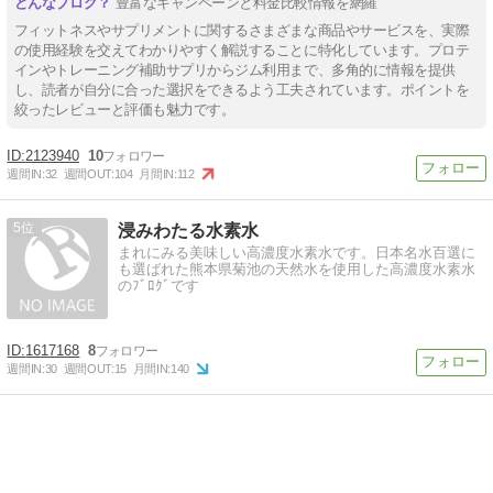
豊富なキャンペーンと料金比較情報を網羅
フィットネスやサプリメントに関するさまざまな商品やサービスを、実際
の使用経験を交えてわかりやすく解説することに特化しています。プロテ
インやトレーニング補助サプリからジム利用まで、多角的に情報を提供
し、読者が自分に合った選択をできるよう工夫されています。ポイントを
絞ったレビューと評価も魅力です。
2123940
10
週間IN:
32
週間OUT:
104
月間IN:
112
5
浸みわたる水素水
まれにみる美味しい高濃度水素水です。日本名水百選に
も選ばれた熊本県菊池の天然水を使用した高濃度水素水
のﾌﾞﾛｸﾞです
1617168
8
週間IN:
30
週間OUT:
15
月間IN:
140