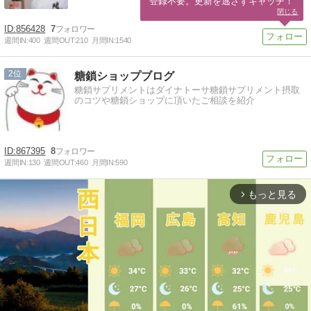
登録不要。更新を逃さずキャッチ！
閉じる
856428
7
週間IN:
400
週間OUT:
210
月間IN:
1540
2
糖鎖ショップブログ
糖鎖サプリメントはダイナトーサ糖鎖サプリメント摂取
のコツや糖鎖ショップに頂いたご相談を紹介
867395
8
週間IN:
130
週間OUT:
460
月間IN:
590
もっと見る
arrow_forward_ios