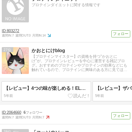
プロテインダイエットに関する情報です
803272
週間IN:
7
週間OUT:
0
月間IN:
14
27
かおとにけblog
【プロテインマイスター】の資格を持つ"かおとに
け"が、プロテインレビューを中心に運営する雑記ブロ
グ。おすすめのプロテインやプロテインの効果などにも
触れているので、プロテインに興味のある方に見てほし
い内容です。
【レビュー】4つの味が楽しめる！ELANDA(エランダ)のWHEY PROTEINトライアルセット
5年前
5年前
2064660
6
週間IN:
7
週間OUT:
0
月間IN:
7
28