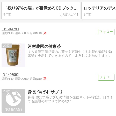
「残り97%の脳」が目覚めるCDブック を読んで聞いてみた
9年前
9年前
1914790
週間IN:
10
週間OUT:
0
月間IN:
10
22
河村農園の健康茶
ＪＡＳ認定商品等のお茶をを更新中！！お茶の効能や効
果等も更新していきますので、よろしくお願いします。
1406092
週間IN:
10
週間OUT:
0
月間IN:
10
23
身長 伸ばす サプリ
身長 伸ばす系サプリの情報を発信ネットや雑誌、口コミ
でも話題のサプリで諦めない