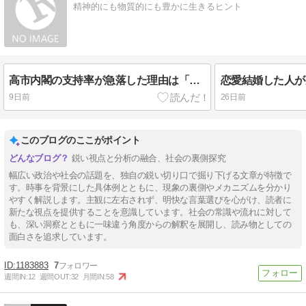
精神的にも物質的にも豊かに生きるヒント
高市内閣の支持率が急落した理由は「ファラオの呪い」ならぬ「消費税の呪い」
9日前
26日前
このブログのここがポイント
鋭い視点と分析の融合、社会の裏側探究
幅広い政治や社会の話題を、独自の鋭い切り口で掘り下げる文章が特徴で
す。時事を背景にした具体例とともに、現象の裏側やメカニズムを分かり
やすく解説します。主観に左右されず、明快な言葉選びを心がけ、読者に
新たな視点を提供することを意識しています。社会の常識や流れに対して
も、深い洞察とともに一味違う角度からの解釈を展開し、読み物としての
面白さを追求しています。
1183883
7
週間IN:
12
週間OUT:
32
月間IN:
58