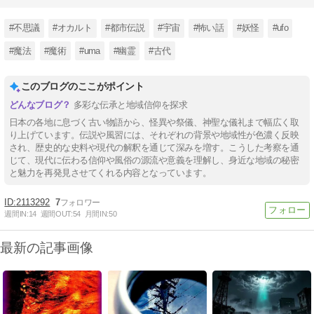
#不思議
#オカルト
#都市伝説
#宇宙
#怖い話
#妖怪
#ufo
#魔法
#魔術
#uma
#幽霊
#古代
このブログのここがポイント
多彩な伝承と地域信仰を探求
日本の各地に息づく古い物語から、怪異や祭儀、神聖な儀礼まで幅広く取
り上げています。伝説や風習には、それぞれの背景や地域性が色濃く反映
され、歴史的な史料や現代の解釈を通じて深みを増す。こうした考察を通
じて、現代に伝わる信仰や風俗の源流や意義を理解し、身近な地域の秘密
と魅力を再発見させてくれる内容となっています。
2113292
7
週間IN:
14
週間OUT:
54
月間IN:
50
最新の記事画像