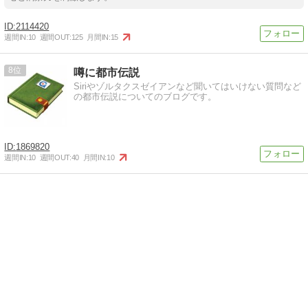
2114420
週間IN:
10
週間OUT:
125
月間IN:
15
8
噂に都市伝説
Siriやゾルタクスゼイアンなど聞いてはいけない質問など
の都市伝説についてのブログです。
1869820
週間IN:
10
週間OUT:
40
月間IN:
10