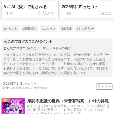
AIにAI（愛）で返される
2026年に知ったコト
17日前
18日前
#オカルト
#都市伝説
#ニュース
#陰謀論
#ミステリー
このブログのここがポイント
多彩なテーマとドキドキの展開
さまざまなジャンルの記事が並ぶこのブログは、SFから歴史、ミステリー
まで一貫した創作性と想像力が光る枠組みです。現実の枠を超えた空想
や、ちょっと奇妙なエピソードを通じて、好奇心を掻き立てながら奥深さ
も感じさせる仕掛けづくりに長けています。読んでいるだけで、非日常と
知識欲の両方が満たされる類稀な連なる文章群が魅力です。
1854746
3
週間IN:
150
週間OUT:
710
月間IN:
560
3
摩訶不思議の世界（未曾有写真 ）峠の祥龍
肉眼で捉え難い未曾有写真８００カット以上の摩訶不思
議の世界未だ更新中、これ等の写真に依って世知辛い世
の人々に何かをもたらすなら幸いです