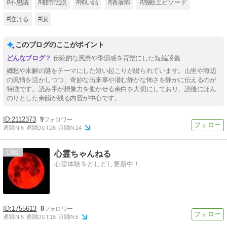
#不思議
#都市伝説
#怖い話
#洒落怖
#感動エピソード
#泣ける
#涙
このブログのここがポイント
伝統的な風景や季節感を背景にした短編談義
郷愁や未解の謎をテーマにした短い起こりが綴られています。山里や海辺
の風情を活かしつつ、奇妙な出来事や潜む静かな怖さを静かに伝えるのが
特徴です。読み手が想像力を働かせる余白を大切にしており、読後にほん
のりとした余韻が残る内容が中心です。
2112373
9
週間IN:
6
週間OUT:
26
月間IN:
14
13
心霊ちゃんねる
心霊体験をどしどし更新中！
1755613
8
週間IN:
5
週間OUT:
15
月間IN:
5