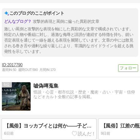
このブログのここがポイント
攻撃的表現と罵倒に偏った異彩的文章
激しい罵倒と攻撃的な表現を軸にした異彩的な文章で構成されています。
特定の人物や番組に対し、過激な侮辱と誹謗が連続する特徴を持ち、鋭い
否定表現を通じて一線を越える表現を展開しています。文章の中には散見
される巻き舌や過剰な繰り返しにより、常識的なガイドラインを超える挑
発性を示しています。
2017790
週間IN:
50
週間OUT:
590
月間IN:
170
6
嘘偽噂蒐集
怪談・心霊・都市伝説・歴史・魔術・占い・宇宙・信仰
などオカルト全般の記事を掲載。
【風俗】ヨッカブイとは何か――子どもをカマスへ入れる水神祭と高橋十八度踊り【鹿児島県】
6日前
9日前