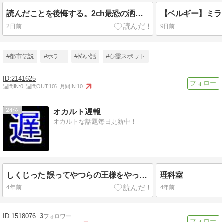
読んだことを後悔する。2ch最恐の洒落怖のリゾートバイトが語り継がれる理由とは！？
2日前
9日前
#都市伝説
#ホラー
#怖い話
#心霊スポット
2141625
週間IN:
0
週間OUT:
105
月間IN:
10
24
オカルト遅報
オカルトな話題毎日更新中！
しくじった 誤ってやつらの王様をやっちまった
理科室
4年前
4年前
1518076
3