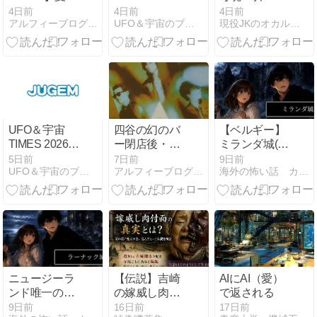
ベ2026グッズ
8月5日
関のドアノブ
4日前
4日前
4日前
アルフィーブログ｜るい・ルイボスティー
UFO＆宇宙のブログ
現役JKのオカルト秘忘録
発表！事前予
を回す「誰
約は今年も激
か」…管理会
戦！？
社が最後まで
隠した団地の
恐怖
UFO＆宇宙
四谷の幻のバ
【ベルギー】
TIMES 2026年
ー閉店後・四
ミランダ城(ノ
8月4日
谷の風に吹か
ワジー城)の正
5日前
7日前
9日前
UFO＆宇宙のブログ
アルフィーブログ｜るい・ルイボスティー
海外の怖い話 カイコワ
れて時間を巻
体とは？世界
き戻す都市伝
一美しい廃城
説
と解体の真相
を徹底調査！
ニュージーラ
【伝説】吉崎
AIにAI（愛）
ンド唯一の城
の嫁威し肉付
で返される
に眠るラーナ
面――鬼面は
9日前
16日前
17日前