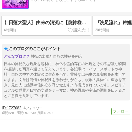
〖日蓮大聖人〗由来の清流に【龍神様】出現
4時間前
30時間前
このブログのここがポイント
神仏の出現と自然の神秘を融合
日本の神秘的な現象を題材に、神仏や霊的存在の出現とその不思議な瞬間
を撮影した写真を通じて伝えています。各記事は、パワースポットや神
社、自然の中での体験談に焦点を当て、霊妙な出来事の真実味を追求して
います。文章は詩情や神秘性を漂わせながらも、現象の具体性に重きを置
き、見た人に感動や信仰心を呼び覚ますよう構成されています。スピリチ
ュアルな世界と日常の交錯をテーマに、神の恩恵や宇宙の調和を伝えるこ
とに意義を見出しています。
1727682
4
週間IN:
80
週間OUT:
330
月間IN:
340