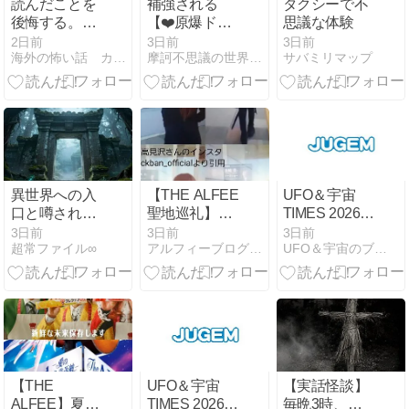
読んだことを
補強される
タクシーで不
後悔する。
【❤️原爆ドー
思議な体験
2ch最恐の洒
ム】光景
2日前
3日前
3日前
海外の怖い話 カイコワ
摩訶不思議の世界（未曾有写真 ）峠の祥龍
サバミリマップ
落怖のリゾー
トバイトが語
り継がれる理
由とは！？
異世界への入
【THE ALFEE
UFO＆宇宙
口と噂される
聖地巡礼】高
TIMES 2026年
場所の秘密
見沢さん大刀
8月6日
3日前
3日前
3日前
超常ファイル∞
アルフィーブログ｜るい・ルイボスティー
UFO＆宇宙のブログ
洗平和記念館
で戦争の記憶
と広島城
【THE
UFO＆宇宙
【実話怪談】
ALFEE】夏イ
TIMES 2026年
毎晩3時、玄