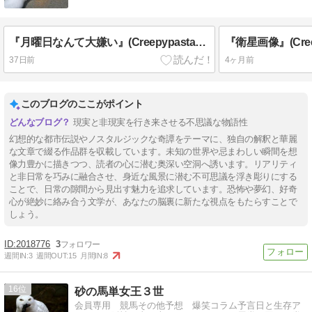
『月曜日なんて大嫌い』(Creepypasta私家訳、原題“I Hate Mondays”)
37日前
4ヶ月前
このブログのここがポイント
現実と非現実を行き来させる不思議な物語性
幻想的な都市伝説やノスタルジックな奇譚をテーマに、独自の解釈と華麗
な文章で綴る作品群を収載しています。未知の世界や忌まわしい瞬間を想
像力豊かに描きつつ、読者の心に潜む奥深い空洞へ誘います。リアリティ
と非日常を巧みに融合させ、身近な風景に潜む不可思議を浮き彫りにする
ことで、日常の隙間から見出す魅力を追求しています。恐怖や夢幻、好奇
心が絶妙に絡み合う文学が、あなたの脳裏に新たな視点をもたらすことで
しょう。
2018776
3
週間IN:
3
週間OUT:
15
月間IN:
8
16
砂の馬単女王３世
会員専用 競馬その他予想 爆笑コラム予言日と生存ア