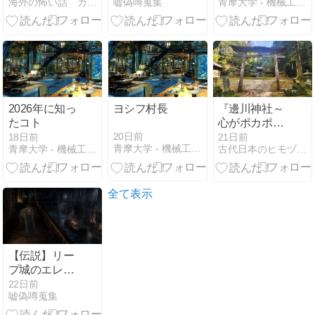
海外の怖い話 カイコワ
嘘偽噂蒐集
青摩大学 - 機械工学風庭園
ック城…一族
いつ蓮如伝説
の悲劇の悲劇
になったのか
になった事件
に迫る！
2026年に知っ
ヨシフ村長
『邊川神社～
たコト
心がポカポカ
する神社～』
20日前
18日前
21日前
青摩大学 - 機械工学風庭園
青摩大学 - 機械工学風庭園
古代日本のヒモヅケ文明
出張の合間の
神社巡り徳島
編
全て表示
【伝説】リー
プ城のエレメ
ンタルとは何
22日前
嘘偽噂蒐集
者か――腐臭
とともに現れ