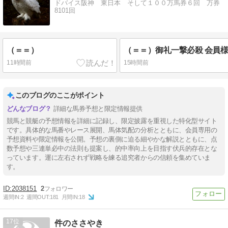
ドバイス阪神 東日本 そして１００万馬券６回 万券
8101回
（＝＝）
11時間前
15時間前
このブログのここがポイント
詳細な馬券予想と限定情報提供
競馬と競艇の予想情報を詳細に記録し、限定披露を重視した特化型サイト
です。具体的な馬番やレース展開、馬体気配の分析とともに、会員専用の
予想資料や限定情報を公開。予想の裏側に迫る細やかな解説とともに、点
数予想や三連単必中の法則も提案し、的中率向上を目指す伏兵的存在とな
っています。運に左右されず戦略を練る追究者からの信頼を集めていま
す。
2038151
2
週間IN:
2
週間OUT:
181
月間IN:
18
17
件のささやき