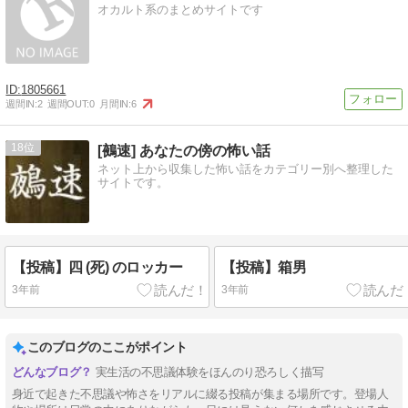
オカルト系のまとめサイトです
1805661
週間IN:
2
週間OUT:
0
月間IN:
6
18
[鵺速] あなたの傍の怖い話
ネット上から収集した怖い話をカテゴリー別へ整理した
サイトです。
【投稿】四 (死) のロッカー
【投稿】箱男
3年前
3年前
このブログのここがポイント
実生活の不思議体験をほんのり恐ろしく描写
身近で起きた不思議や怖さをリアルに綴る投稿が集まる場所です。登場人