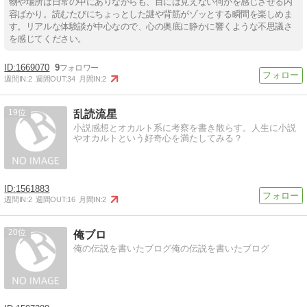
物や場所は日常の中にありながらも、目には見えない何かを感じさせる内
容ばかり。読むたびにちょっとした謎や背筋がゾッとする瞬間を楽しめま
す。リアルな体験談が中心なので、心の奥底に静かに響くような不思議さ
を感じてください。
1669070
9
週間IN:
2
週間OUT:
34
月間IN:
2
19
乱読流星
小説感想とオカルト系に考察を書き散らす。人生に小説
やオカルトという好奇心を満たしてみる？
1561883
週間IN:
2
週間OUT:
16
月間IN:
2
20
俺ブロ
俺の伝説を書いたブログ俺の伝説を書いたブログ