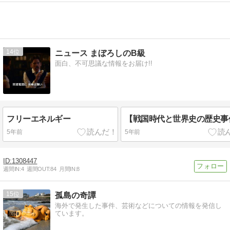
14
ニュース まぼろしのB級
面白、不可思議な情報をお届け!!
フリーエネルギー
【戦国時代と世界史の歴史事
5年前
5年前
1308447
週間IN:
4
週間OUT:
84
月間IN:
8
15
孤島の奇譚
海外で発生した事件、芸術などについての情報を発信し
ています。