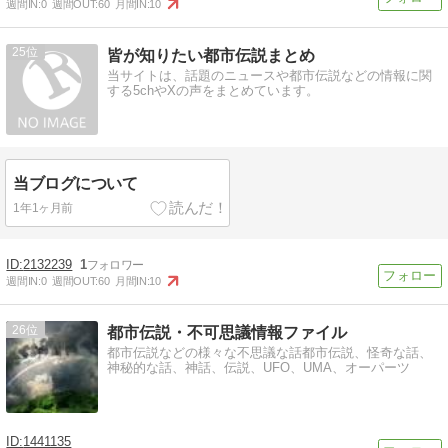
週間IN:
0
週間OUT:
60
月間IN:
10
25
皆が知りたい都市伝説まとめ
当サイトは、話題のニュースや都市伝説などの情報に関
する5chやXの声をまとめています。
当ブログについて
1年1ヶ月前
2132239
1
週間IN:
0
週間OUT:
60
月間IN:
10
26
都市伝説・不可思議情報ファイル
都市伝説などの様々な不思議な話都市伝説、怪奇な話、
神秘的な話、神話、伝説、UFO、UMA、オーパーツ
1441135