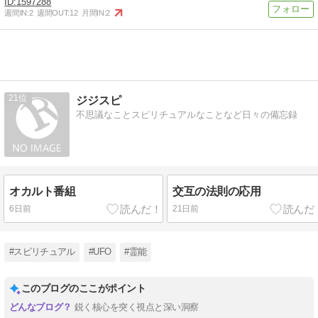
1597288
週間IN:
2
週間OUT:
12
月間IN:
2
21
ジジスピ
不思議なことスピリチュアルなことなど日々の備忘録
オカルト番組
交互の法則の応用
6日前
21日前
#スピリチュアル
#UFO
#霊能
このブログのここがポイント
鋭く核心を突く視点と深い洞察