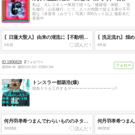
私は、元レスキュー隊員で様々な「修羅場・体験」「巡
礼修行；山岳修行」にて、人々が肉眼で捉える事が不可
能な《未曾有（みぞう）写真》800カット以上.撮影未だ
更新中
〖日蓮大聖人〗由来の清流に【不動明王様】出現❢❢
〖洗足流れ〗煌め
4年前
4年前
1906828
2
週間IN:
80
週間OUT:
220
月間IN:
340
5
トンスラー都築浩(爆)
恨島ヤラセ工作するぞーーーーーーーーーーっ!!
何丹羽孝希つまんでわらいもののネタにして侮辱してやがるオラ!!!!!!!!!!ネタはつまんでサボりまくりのネットに敗北必死丸出し丹羽孝希侮辱のヤラセ仕込みのぶっ込み低脳無能糞尿キムチ食い前頭葉欠落丸出し乞食シラミだな桜井慎一ジジカス!!!!!!!!!!#先立たない男インポ短小イチモツちぢみまくり桜井慎一インポス!!!!!!!!!とっとと死ねオラ!!!!!!!!
3時間前
3時間前