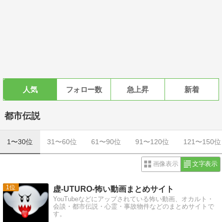
人気
フォロー数
急上昇
新着
都市伝説
1〜30位
31〜60位
61〜90位
91〜120位
121〜150位
画像表示
文字表示
1
虚-UTURO-怖い動画まとめサイト
YouTubeなどにアップされている怖い動画、オカルト・
会談・都市伝説・心霊・事故物件などのまとめサイトで
す。