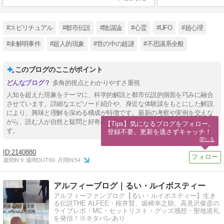
#スピリチュアル
#都市伝説
#陰謀論
#心霊
#UFO
#超心理
#未解明事件
#超人的現象
#世の中の超謎
#不思議系全般
このブログのここがポイント
多角的視点とわかりやすさ重視
人知を超えた現象をテーマに、科学的解説と都市伝説的側面を巧みに融合
させています。詳細なエピソード紹介や、身近な体験談をもとにした解説
により、興味と理解を深める構成が特徴です。最新の考察や実例を交えな
がら、読む人が自然と疑問と好奇心を持ち続けられる内容になっていま
【Tips】気になるブログをフォロー。

す。
登録不要。更新を逃さずキャッチ！
閉じる
2140880
週間IN:
9
週間OUT:
60
月間IN:
54
10
アルフィーブログ｜るい・ルイボスティー
アルフィーファンブログ【るい・ルイボスティー】生き
る伝説THE ALFEE・桜井賢、坂崎幸之助、高見沢俊彦の
ライブレポ・MC・セットリスト・グッズ感想・聖地巡礼
を発信！※ネタバレあり