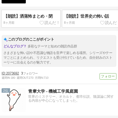
【朗読】洒落怖まとめ・閉
【朗読】世界史の怖い話
8ヶ月前
8ヶ月前
このブログのここがポイント
多彩なテーマと短めの朗読作品群
さまざまな怖い話や不思議な物語を音声で楽しめる場所。シリーズやテー
マごとにまとめられ、リクエストも受け付けているため、自分好みのスト
ーリーに出会えるのが魅力です。
2073692
3
週間IN:
180
週間OUT:
270
月間IN:
710
2
青摩大学 - 機械工学風庭園
世界のミステリー、オカルト、都市伝説、陰謀論に関す
る内容が中心になってしまった。