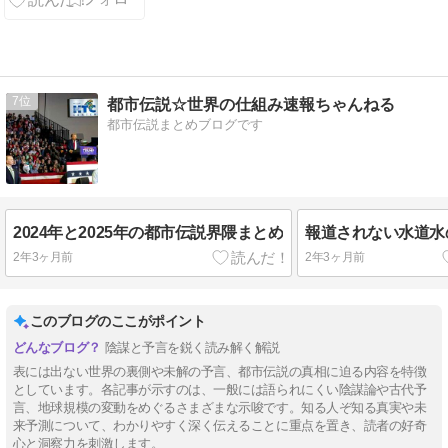
る「それ」の
伝説
7
都市伝説☆世界の仕組み速報ちゃんねる
都市伝説まとめブログです
2024年と2025年の都市伝説界隈まとめ
報道されない水道水
2年3ヶ月前
2年3ヶ月前
このブログのここがポイント
陰謀と予言を鋭く読み解く解説
表には出ない世界の裏側や未解の予言、都市伝説の真相に迫る内容を特徴
としています。各記事が示すのは、一般には語られにくい陰謀論や古代予
言、地球規模の変動をめぐるさまざまな示唆です。知る人ぞ知る真実や未
来予測について、わかりやすく深く伝えることに重点を置き、読者の好奇
心と洞察力を刺激します。