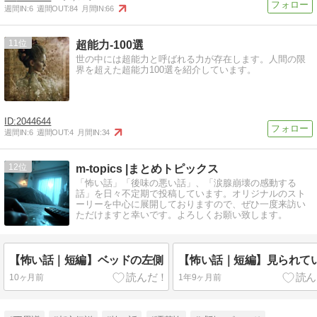
週間IN:
6
週間OUT:
84
月間IN:
66
11
超能力-100選
世の中には超能力と呼ばれる力が存在します。人間の限
界を超えた超能力100選を紹介しています。
2044644
週間IN:
6
週間OUT:
4
月間IN:
34
12
m-topics |まとめトピックス
「怖い話」「後味の悪い話」、「涙腺崩壊の感動する
話」を日々不定期で投稿しています。オリジナルのスト
ーリーを中心に展開しておりますので、ぜひ一度来訪い
ただけますと幸いです。よろしくお願い致します。
【怖い話｜短編】ベッドの左側
【怖い話｜短編】見られて
10ヶ月前
1年9ヶ月前