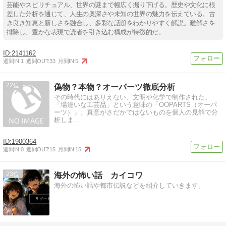
芸能やスピリチュアル、世界の謎まで幅広く掘り下げる。歴史や文化に根
差した分析を通じて、人生の奥深さや未知の世界の魅力を伝えている。古
き良き知恵と新しさを融合し、多彩な話題をわかりやすく解説。難解さを
排除し、豊かな表現で読者を引き込む構成が特徴的だ。
2141162
週間IN:
1
週間OUT:
33
月間IN:
5
22
偽物？本物？オーパーツ徹底分析
その時代にはありえない、文明や化学で制作された、
「場違いな工芸品」という意味の「OOPARTS（オーパ
ーツ）」。真意がさだかではないものを個人の見解で分
析しま…
1900364
週間IN:
0
週間OUT:
15
月間IN:
15
23
海外の怖い話 カイコワ
海外の怖い話や都市伝説などを紹介していきます。