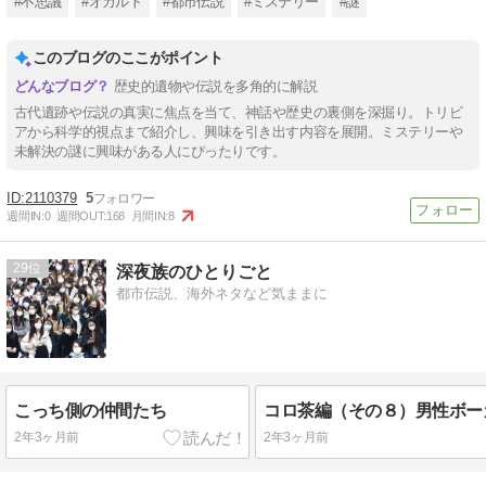
#不思議
#オカルト
#都市伝説
#ミステリー
#謎
このブログのここがポイント
歴史的遺物や伝説を多角的に解説
古代遺跡や伝説の真実に焦点を当て、神話や歴史の裏側を深掘り。トリビ
アから科学的視点まで紹介し、興味を引き出す内容を展開。ミステリーや
未解決の謎に興味がある人にぴったりです。
2110379
5
週間IN:
0
週間OUT:
168
月間IN:
8
29
深夜族のひとりごと
都市伝説、海外ネタなど気ままに
こっち側の仲間たち
2年3ヶ月前
2年3ヶ月前