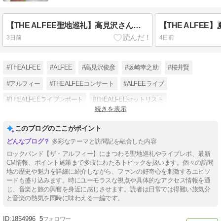
【THE ALFEE聖地巡礼】高見沢さん大刀洗平和記念館で戦争の記憶と広島城
3日前
4日前
#THEALFEE
#ALFEE
#高見沢俊彦
#坂崎幸之助
#桜井賢
#アルフィー
#THEALFEEコンサート
#ALFEEライブ
#THEALFEEライブレポート
#THEALFEEセットリスト
続きを表示
#THEALFEEMC
#THEALFEE夏イベ
このブログのここがポイント
多彩なテーマと訪問記を融合した内容
ロックバンド【ザ・アルフィー】にまつわる聖地巡礼やライブレポ、最新
CM情報、ポイント施策まで多岐にわたるトピックを扱います。個々の訪問
地の歴史や魅力を詳細に紹介しながら、ファンの好奇心を刺激するエピソ
ードも盛り込みます。時にユーモラスな視点や具体的なアクセス情報を通
じ、音楽と旅の興奮を身近に感じさせます。読者は日常では得難い旅気分
と音楽の熱気を同時に味わえる一編です。
1854996
5