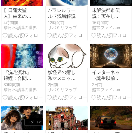
〖日蓮大聖
パラレルワー
未解決都市伝
人〗由来の清
ルド浅層解説
説：実在した
流に【龍神
かもしれない
4時間前
12時間前
16時間前
摩訶不思議の世界（未曾有写真 ）峠の祥龍
サバミリマップ
超常ファイル∞
様】出現
超常現象の真
相
『洗足流れ』
妖怪界の癒し
インターネッ
錦鯉；合間に
系マスコッ
ト誕生以前か
素敵な【精
ト！すねこす
ら存在した未
30時間前
2日前
2日前
摩訶不思議の世界（未曾有写真 ）峠の祥龍
サバミリマップ
超常ファイル∞
霊】出現❣
りの正体を検
来予言
証