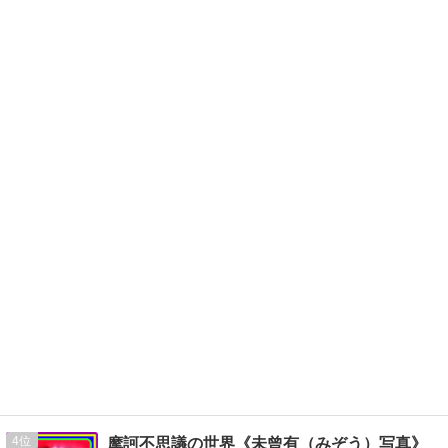
4
摩訶不思議の世界《未曾有（みぞう）写真》