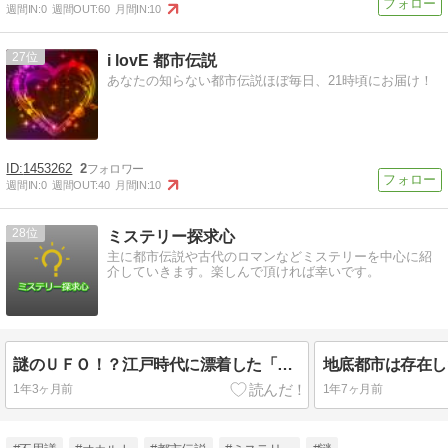
週間IN:
0
週間OUT:
60
月間IN:
10
27
i lovE 都市伝説
あなたの知らない都市伝説ほぼ毎日、21時頃にお届け！
1453262
2
週間IN:
0
週間OUT:
40
月間IN:
10
28
ミステリー探求心
主に都市伝説や古代のロマンなどミステリーを中心に紹
介していきます。楽しんで頂ければ幸いです。
謎のＵＦＯ！？江戸時代に漂着した「うつろ舟」伝説の真実を追え！
1年3ヶ月前
1年7ヶ月前