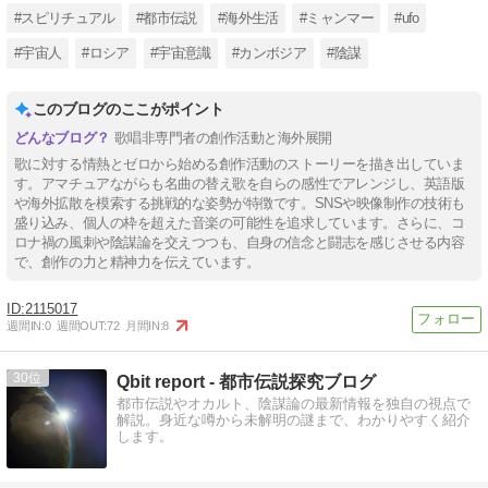
#スピリチュアル
#都市伝説
#海外生活
#ミャンマー
#ufo
#宇宙人
#ロシア
#宇宙意識
#カンボジア
#陰謀
このブログのここがポイント
歌唱非専門者の創作活動と海外展開
歌に対する情熱とゼロから始める創作活動のストーリーを描き出していま
す。アマチュアながらも名曲の替え歌を自らの感性でアレンジし、英語版
や海外拡散を模索する挑戦的な姿勢が特徴です。SNSや映像制作の技術も
盛り込み、個人の枠を超えた音楽の可能性を追求しています。さらに、コ
ロナ禍の風刺や陰謀論を交えつつも、自身の信念と闘志を感じさせる内容
で、創作の力と精神力を伝えています。
2115017
週間IN:
0
週間OUT:
72
月間IN:
8
30
Qbit report - 都市伝説探究ブログ
都市伝説やオカルト、陰謀論の最新情報を独自の視点で
解説。身近な噂から未解明の謎まで、わかりやすく紹介
します。