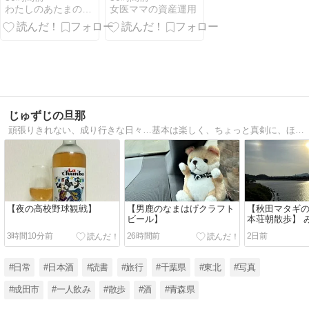
わたしのあたまのなか
女医ママの資産運用
目）
じゅずじの旦那
頑張りきれない、成り行きな日々…基本は楽しく、ちょっと真剣に、ほんの少しだけ涙も。毎日がネタ！
【夜の高校野球観戦】
【男鹿のなまはげクラフト
【秋田マタギ
ビール】
本荘朝散歩】 
メツアー2026
3時間10分前
26時間前
2日前
#日常
#日本酒
#読書
#旅行
#千葉県
#東北
#写真
#成田市
#一人飲み
#散歩
#酒
#青森県