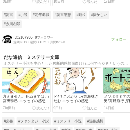
3日前
10日前
17日前
#読書
#小説
#定年退職
#読書感想
#昭和
#懐かしい
#赤川次郎
2107936
8
週間IN:
130
週間OUT:
210
月間IN:
620
だな通信 ミステリー文庫
ミステリー小説を中心とした独断的感想面白ければ何でもＯＫというのが信条。
衰えません、死ぬまでは。/
ドヤ! これがオレ/東海林さ
メソポタミア
宮田珠己 エッセイの感想
だお エッセイの感想
男/高野秀行 
7時間前
9日前
14日前
#読書
#ファンタジー小説
#ミステリー小説
#読書感想