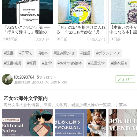
『ねないこだれだ』論 ──
『月』の1/4を棺おけに入れ
【本嫌いの子が
「行きて帰りし」理論の逸
る…？世にも奇妙な「月」
中になる本】
脱と受容の分断
の由来話『月はどうしてで
黒ねことの旅
23時間前
28日前
31日前
きたか』
ゴロウシリー
#読書
#子育て
#絵本
#読み聞かせ
#昔話
#ボランティア
#読書感想
#教育
#文学
#おすすめ絵本
#児童文学
#絵本紹介
2093764
5
週間IN:
120
週間OUT:
40
月間IN:
730
乙女の海外文学案内
海外文学の新刊情報、洋書、文学賞、岩波少年文庫の一覧表。手芸本、レシピ本、短歌の本も。