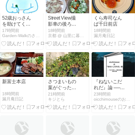
52歳おっさん
Street View撮
くら寿司なん
を助けてくれ
影車の後ろを
ば千日前店
たのは…部下
走った
17時間前
18時間前
18時間前
Garden-Walkのさくらんぼ日記
京都 @ 山里に暮らす
漏月庵日記
ではなかっ
た…（笑）
新富士本店
さつまいもの
『ねないこだ
葉がぐったり
れだ』論 ──
していたの
「行きて帰り
18時間前
21時間前
23時間前
漏月庵日記
キジとら
oicchimouseのおいっち・にー・さん・しー
で、応急処置
し」理論の逸
をば……
脱と受容の分
断