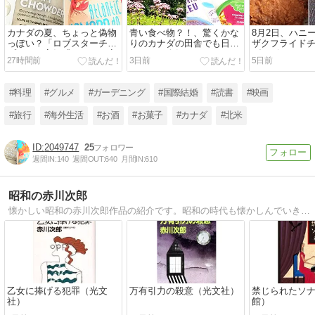
カナダの夏、ちょっと偽物
青い食べ物？！、驚くかな
8月2日、ハニ
っぽい？「ロブスターチッ
りのカナダの田舎でも日本
ザクフライド
プス」が高級感あるのに安
のこれが人気？！
ダのビール
27時間前
3日前
5日前
い
#料理
#グルメ
#ガーデニング
#国際結婚
#読書
#映画
#旅行
#海外生活
#お酒
#お菓子
#カナダ
#北米
2049747
25
週間IN:
140
週間OUT:
640
月間IN:
610
昭和の赤川次郎
懐かしい昭和の赤川次郎作品の紹介です。昭和の時代も懐かしんでいきます。
乙女に捧げる犯罪（光文
万有引力の殺意（光文社）
禁じられたソ
社）
館）