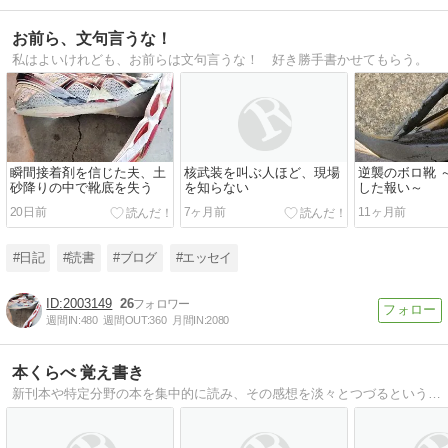
お前ら、文句言うな！
私はよいけれども、お前らは文句言うな！ 好き勝手書かせてもらう。
瞬間接着剤を信じた夫、土
核武装を叫ぶ人ほど、現場
逆襲のボロ靴 
砂降りの中で靴底を失う
を知らない
した報い～
20日前
7ヶ月前
11ヶ月前
#日記
#読書
#ブログ
#エッセイ
2003149
26
週間IN:
480
週間OUT:
360
月間IN:
2080
本くらべ 覚え書き
新刊本や特定分野の本を集中的に読み、その感想を淡々とつづるという 自分向け書評とも言えるブログです。その本の特色をメインに記録します。