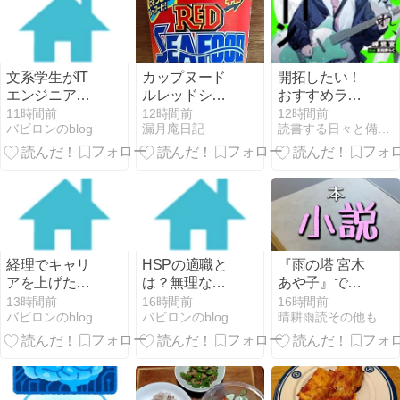
文系学生がIT
カップヌード
開拓したい！
エンジニアを
ルレッドシー
おすすめラノ
目指す就活｜
フードヌード
ベ30選
11時間前
12時間前
12時間前
バビロンのblog
漏月庵日記
読書する日々と備忘録
何を勉強し、
ル
どのサービス
を使うか
経理でキャリ
HSPの適職と
『雨の塔 宮木
アを上げたい
は？無理なく
あや子』で一
人へ。MS-
自分らしく働
体感が気にな
13時間前
16時間前
16時間前
バビロンのblog
バビロンのblog
晴耕雨読その他もろもろ
Japanで狙え
ける環境の選
った｜中庸が
るポジション
び方とおすす
よくね？
と準備の順番
め職種