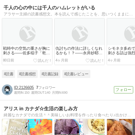
千人の心の中には千人のハムレットがいる
アラサー主婦の読書感想文。本を読んで感じたことを、思いつくままに綴っています。※ネタバレ前提※
戦時中の空気の重さが胸に
仇討ちの作法に詳しくなれ
シモネタ多め
刺さる――佐多稲子「乾い
るかも！？――永井紗耶子
刺さる話は強
た風」（『キャラメル工場
『木挽町のあだ討ち』
――京極夏彦
80日前
4ヶ月前
4ヶ月前
から――佐多稲子傑作短篇
話を語る会』
集』所収）
#読書
#読書感想
#読書記録
#読書レビュー
2126605
7
週間IN:
150
週間OUT:
140
月間IN:
690
アリス in カナダ☆生活の楽しみ方
綺麗なカナダでの生活＾＾美味しいお料理を作ったり食べたり♪出かけて綺麗な景色を見たり、良い時間を過ごしたい。映画、音楽、読書、のんびりする時間も好き☆小さくても楽しい事を見つけて、日々エンジョイしたいです♪