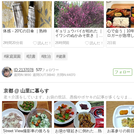
体感－20℃の日傘 ｜熟柿
ギョリュウバイが枯れた ｜
心で会う｜10
イワシのぬかみそ炊き ｜気
ロガーが急増
が沈む
2時間20分前
26時間前
2日前
#家庭菜園
#読書
#政治
#健康
2137078
577
週間IN:
9890
週間OUT:
36940
月間IN:
44070
京都 @ 山里に暮らす
老々介護をしています。お袋の世話、愚痴やボヤキの記事が多くなりました。ほぼ日記です。座右の銘「人間万事塞翁が馬」
Street View撮影車の後ろを
お袋が寝起きに倒れた…熱
お墓参りの前