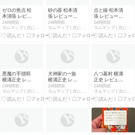
ゼロの焦点 松
砂の器 松本清
点と線 松本清
本清張 レビュ
張 レビュー｜
張 レビュー｜
ー｜失踪した
「カメダ」と
時刻表アリバ
24時間前
24時間前
24時間前
ヨムマップ | 次に読む一冊、ちゃんと地図にします。
ヨムマップ | 次に読む一冊、ちゃんと地図にします。
ヨムマップ | 次に読む一冊、ちゃんと地図にします。
夫を追って北
いう言葉だけ
イに挑む社会
陸へ向かう妻
を頼りに追う
派推理の出発
あらすじ・読
捜査行 あらす
点 あらすじ・
みどころ完全
じ・読みどこ
読みどころ完
ガイド【2026
ろ完全ガイド
全ガイド
年最新】
【2026年最
【2026年最
新】
新】
悪魔の手毬唄
犬神家の一族
八つ墓村 横溝
横溝正史 レビ
横溝正史 レビ
正史 レビュー
ュー｜手毬唄
ュー｜遺言状
｜落武者伝説
24時間前
24時間前
24時間前
ヨムマップ | 次に読む一冊、ちゃんと地図にします。
ヨムマップ | 次に読む一冊、ちゃんと地図にします。
ヨムマップ | 次に読む一冊、ちゃんと地図にします。
の歌詞になぞ
が引き起こす
の村を襲う連
らえた連続殺
旧家の惨劇 あ
続殺人 あらす
人 あらすじ・
らすじ・読み
じ・読みどこ
読みどころ完
どころ完全ガ
ろ完全ガイド
全ガイド
イド【2026年
【2026年最
【2026年最
最新】
新】
新】