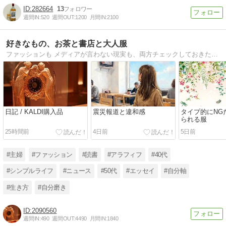
282664
13
週間IN:
520
週間OUT:
1200
月間IN:
2100
好きなもの、お茶と書店と大人服
ファッションも メディアが言わない現実も、両方チェックしておきたいアラフィフ主婦
日記 / KALDI購入品
震災報道と違和感
タイプ的にNG
られる服
25時間前
4日前
5日前
#主婦
#ファッション
#読書
#アラフィフ
#40代
#シンプルライフ
#ニュース
#50代
#エッセイ
#自分軸
#生き方
#自分磨き
2090560
週間IN:
490
週間OUT:
4490
月間IN:
1840