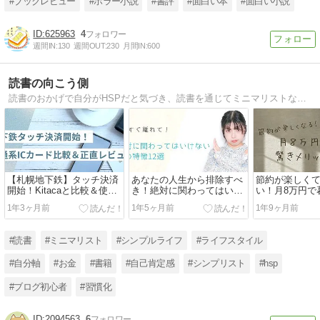
#ブックレビュー
#ホラー小説
#書評
#面白い本
#面白い小説
625963
4
週間IN:
130
週間OUT:
230
月間IN:
600
読書の向こう側
読書のおかげで自分がHSPだと気づき、読書を通じてミニマリストな生活に憧れを持ちました。日々の暮らしや考え方をとにかくシンプルにすることが好きです。
【札幌地下鉄】タッチ決済
あなたの人生から排除すべ
節約が楽しく
開始！Kitacaと比較＆使っ
き！絶対に関わってはいけ
い！月8万円で
てみた正直レビュー
ない人たち12選
のメリット7選
1年3ヶ月前
1年5ヶ月前
1年9ヶ月前
#読書
#ミニマリスト
#シンプルライフ
#ライフスタイル
#自分軸
#お金
#書籍
#自己肯定感
#シンプリスト
#hsp
#ブログ初心者
#習慣化
2094563
6