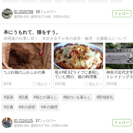
2020799
10
週間IN:
920
週間OUT:
1480
月間IN:
4110
本にうもれて、猫をすう。
本関連の仕事に就く、本好き女子が本の保管・修理・古書購入について語ったり、 実家の3匹の愛猫との暮らし・付き合い方について語ったりするブログ。 時々、自分のことを語ったりもする。
つぶれ猫のふかふかの巣
母がNEXZライブに参戦し
神奈川近代文学
ていた間の、娘の料理奮闘
トレイドッグス
記
夏）
3日前
14日前
24日前
#漫画
#読書
#猫との暮らし
#猫のいる暮らし
#聖地巡礼
#古書
#本の保管
#本の修理
2116125
17
週間IN:
590
週間OUT:
760
月間IN:
2490