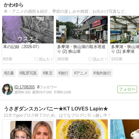
かわゆら
本・アニメの感想＆紹介、季節の楽しみや雑貨、お出かけ写真など。
本の記録（2026-07）
多摩湖・狭山湖の取水塔巡
多摩湖・狭山
り (2) 狭山湖
り (1) 多摩湖
6日前
10日前
13日前
#読書
#風景写真
#東京
#旅行
#アニメ
#海外旅行
1708265
8
週間IN:
230
週間OUT:
280
月間IN:
1000
うさぎダンスカンパニー★KT LOVES Lapin★
11月でgooブログ終了のため、はてなブログに引っ越し中！