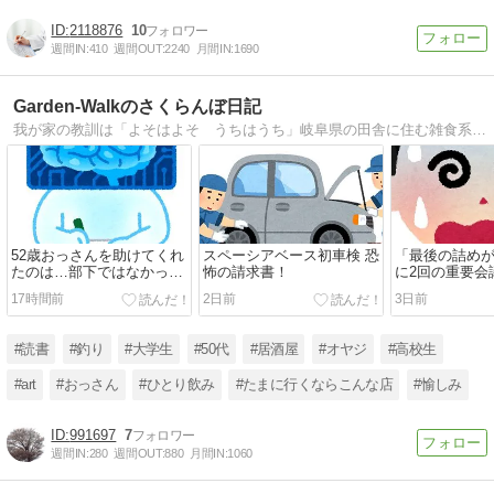
2118876
10
週間IN:
410
週間OUT:
2240
月間IN:
1690
Garden-Walkのさくらんぼ日記
我が家の教訓は「よそはよそ うちはうち」岐阜県の田舎に住む雑食系会社員。家族は2つ年上の嫁さんが1人と子供が2人。
52歳おっさんを助けてくれ
スペーシアベース初車検 恐
「最後の詰め
たのは…部下ではなかっ
怖の請求書！
に2回の重要会
た…（笑）
17時間前
2日前
3日前
#読書
#釣り
#大学生
#50代
#居酒屋
#オヤジ
#高校生
#art
#おっさん
#ひとり飲み
#たまに行くならこんな店
#愉しみ
991697
7
週間IN:
280
週間OUT:
880
月間IN:
1060