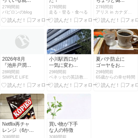
っている就活
た！
ちょっと偽物
生へ｜今から
っぽい？「ロ
27時間前
27時間前
27時間前
バビロンのblog
走る・登る・食べる
アリス in カナダ☆生活の楽しみ方
やり直す手順
ブスターチッ
と、頼れるサ
プス」が高級
ービスの使い
感あるのに安
方
い
2026年8月
小川駅西口が
夏バテ防止に
『池井戸潤』
一気に変わり
ゴーヤをお安
「下町ロケッ
ました！小川
くGET
28時間前
29時間前
29時間前
SIMPLE LIFE
ベネッセの英語教室 BEstudio 小川西町4丁目教室
65歳からの幸せ時間
ト」シリーズ
パレットは
2026年11月1
日オープン予
定
Netflix再チャ
買い物が下手
レンジ（6か月
な人の特徴
～1年1か月
30時間前
30時間前