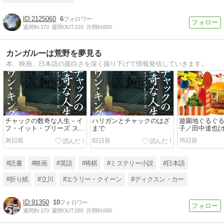
2125060
6
週間IN:
170
週間OUT:
220
月間IN:
850
カンガルーは荒野を夢見る
本、映画、日本語の面白さを深く掘り下げて情報発信していきます。
チャックの数奇な人生－イ
ハリガンとチャックのはざ
遊園地ぐるぐる
フ・イット・ブリーズ ステ
まで
子／田中達也(
ィーブン・キング(文藝春
36日前
62日前
76日前
秋)
#読書
#映画
#英語
#将棋
#ミステリー小説
#日本語
#折り紙
#立川
#エラリー・クイーン
#ディクスン・カー
91350
10
週間IN:
170
週間OUT:
280
月間IN:
680