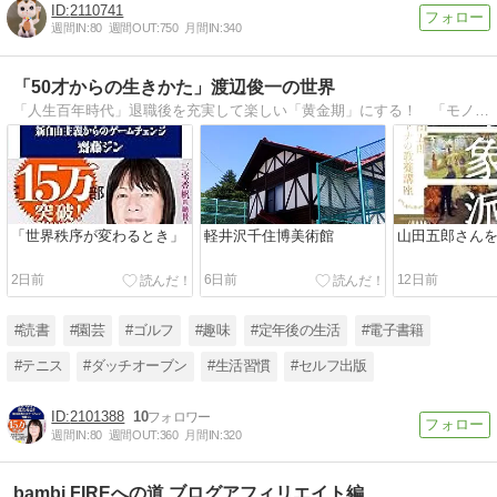
2110741
週間IN:
80
週間OUT:
750
月間IN:
340
「50才からの生きかた」渡辺俊一の世界
「人生百年時代」退職後を充実して楽しい「黄金期」にする！ 「モノよりコトへ」 〜そのためにも50才からの生きかたが大切〜
「世界秩序が変わるとき」
軽井沢千住博美術館
山田五郎さん
2日前
6日前
12日前
#読書
#園芸
#ゴルフ
#趣味
#定年後の生活
#電子書籍
#テニス
#ダッチオーブン
#生活習慣
#セルフ出版
2101388
10
週間IN:
80
週間OUT:
360
月間IN:
320
bambi FIREへの道 ブログアフィリエイト編