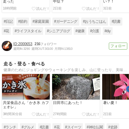
走った
中症？
い？！
18時間前
2日前
3日前
#日記
#節約
#家庭菜園
#ガーデニング
#おうちごはん
#読書
#花
#ライフスタイル
#シニアブログ
#健康
#介護
#diy
2000653
216
週間IN:
3290
週間OUT:
30100
月間IN:
13810
走る・登る・食べる
健康のためにジョギングやウォーキングを楽しみ、山に登ったり、美味しい物を食べたり、神社や寺院巡りをしています。
共栄食品さん「かき氷 カフ
日田市にあった！
暑い夏！
ェオレ」
3時間30分前
27時間前
2日前
#ランチ
#グルメ
#読書
#花
#スイーツ
#神社仏閣
#史跡