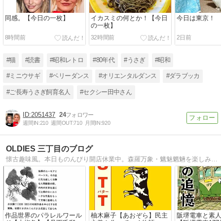
同感。【今日の一枚】
イカスミの何とか！【今日
今日は東京！
の一枚】
8時間前
32時間前
2日前
#猫
#読書
#昭和レトロ
#80年代
#うさぎ
#昭和
#ミニウサギ
#ベリーダンス
#オリエンタルダンス
#ダラブッカ
#ご長寿うさぎ飼育名人
#セクシー田中さん
2051437
24
週間IN:
210
週間OUT:
710
月間IN:
920
OLDIES 三丁目のブログ
懐古趣味風。本日ものんびり開店休業中。森羅万象・魑魅魍魎を楽しみ・考える不定期連載ウェブログです。
作品世界のパラレルワール
柚木麻子【あおぞら】民主
阪堺電車と素