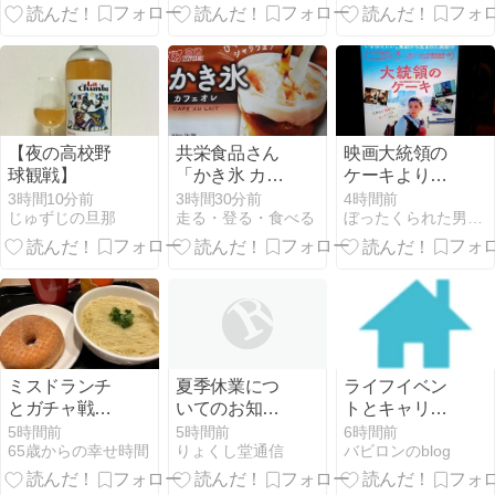
しない職種選
びと環境の条
件
【夜の高校野
共栄食品さん
映画大統領の
球観戦】
「かき氷 カフ
ケーキより
ェオレ」
「まばたきゲ
3時間10分前
3時間30分前
4時間前
じゅずじの旦那
走る・登る・食べる
ぼったくられた男の日常
ームをしよ
う」
ミスドランチ
夏季休業につ
ライフイベン
とガチャ戦利
いてのお知ら
トとキャリア
品／晩ごはん
せ to 8月の特
を両立したい
5時間前
5時間前
6時間前
65歳からの幸せ時間
りょくし堂通信
バビロンのblog
集 について
人へ。type女
性の転職エー