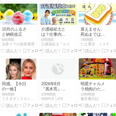
ジェントの使
い方
10月のふるさ
介護福祉士と
衰えません、
と納税改正
は？仕事内
死ぬまでは。/
容・給料・資
宮田珠己 エッ
6時間前
6時間前
7時間前
女医ママの資産運用
介護福祉士『ルドルフ』のつれづれブログ
だな通信 ミステリー文庫
格を分かりや
セイの感想
すく解説【初
心者向け完全
ガイド】
同感。【今日
2026年8月
明星チャルメ
の一枚】
『黒木亮』
ラ焼肉のたれ
「カラ売り
辛味家旨辛醤
8時間前
10時間前
10時間前
うさぎダンスカンパニー★KT LOVES Lapin★
SIMPLE LIFE
漏月庵日記
屋」シリーズ
油焼そば