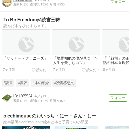
週間IN:
130
週間OUT:
270
月間IN:
530
To Be Freedom@読書三昧
読んだ本をひたすらメモ。
「サッカー・グラニーズ」
「境界知能の僕が見つけた
「「戦前」の正
人生を楽しむコツ」
話の日本近現
7ヶ月前
7ヶ月前
8ヶ月前
#読書
#書評
#本の紹介
#読書感想文
1265524
4
週間IN:
130
週間OUT:
130
月間IN:
450
oicchimouseのおいっち・にー・さん・しー
絵本講師oicchimouseの絵本と本と子育ての小部屋