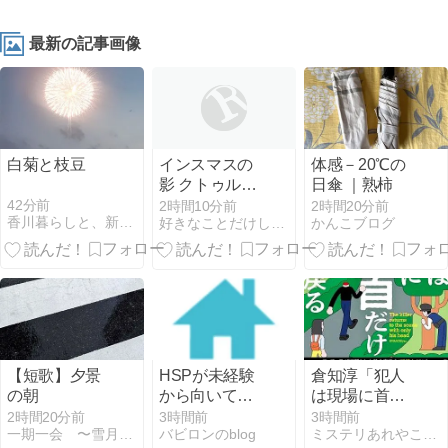
最新の記事画像
白菊と枝豆
インスマスの
体感－20℃の
影 クトゥルー
日傘 ｜熟柿
神話傑作選 ：
42分前
2時間10分前
2時間20分前
香川暮らしと、新NISAを1,800万円積み立てる猫
好きなことだけしていたい・・・
かんこブログ
Ｈ・Ｐ・ラブ
クラフト
【短歌】夕景
HSPが未経験
倉知淳「犯人
の朝
から向いてる
は現場に首だ
仕事に転職す
け戻る」
2時間20分前
3時間前
3時間前
一期一会 〜雪月花のとき…〜
バビロンのblog
ミステリあれやこれや
るには？失敗