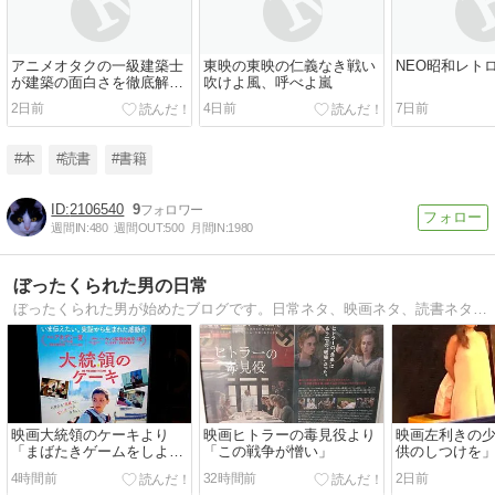
アニメオタクの一級建築士
東映の東映の仁義なき戦い
NEO昭和レト
が建築の面白さを徹底解剖
吹けよ風、呼べよ嵐
する本。
2日前
4日前
7日前
#本
#読書
#書籍
2106540
9
週間IN:
480
週間OUT:
500
月間IN:
1980
ぼったくられた男の日常
ぼったくられた男が始めたブログです。日常ネタ、映画ネタ、読書ネタを投稿しています！
映画大統領のケーキより
映画ヒトラーの毒見役より
映画左利きの
「まばたきゲームをしよ
「この戦争が憎い」
供のしつけを
う」
4時間前
32時間前
2日前