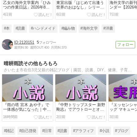
乙女の海外文学案内「ひみ
東宣出版「はじめて出逢う
海外文学の新
つの作業日誌」2026年8月
世界のおはなし」シリーズ
ンダー【2026
分
の一覧表
4日前
6日前
7日前
#本
#読書
#ハンドメイド
#編み物
#海外文学
#洋書
2120151
5
週間IN:
90
週間OUT:
400
月間IN:
370
晴耕雨読その他もろもろ
さいたま市在住3児父親の雑記ブログ｜園芸、読書、DIY、健康、子育て、お金、買い物、お出掛けなどなど何でもアリの雑記ブログです。本を読みあれこれ考える、考えたことを実践するというインプット＆アウトプットのためのブログを目指しています。
『雨の塔 宮木 あや子』で
『中野トリップスター 新野
『エッセンシャ
一体感が気になった｜中庸
剛志』でアウトローとオカ
ッグ マキュー
がよくね？
マの相性考察
れ計画見直し
16時間前
2日前
3日前
#雑記
#自己啓発
#日常
#読書
#アラフィフ
#小説
#ブログ