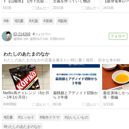
ド【山椒魚】【丹下氏邸】
主義を作っていく物語
【阪堺電車17
井伏鱒二
5日前
20日前
24日前
#本
#読書
#大阪
#泉南
#阪南
214269
4
週間IN:
190
週間OUT:
240
月間IN:
820
わたしのあたまのなか
わたしのあたまのなかの言葉を書きたい時に書く場所。 好きな本や好きな海外ドラマ、映画の感想や、お出かけの記録や日々の中で思ったことなど。大阪府枚方市出身、京都府在住。散歩が好き。
Netflix再チャレンジ（6か月
扁桃腺とアデノイド切除か
最近美味しかっ
～1年1か月目）
ら３年後
発・後編
30時間前
8日前
12日前
#読書
#エッセイ
#海外ドラマ
#おいしいもの
#わたしのあたまのなか