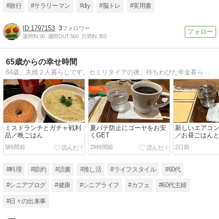
#旅行
#サラリーマン
#diy
#脳トレ
#実用書
1797153
3
週間IN:
90
週間OUT:
560
月間IN:
350
65歳からの幸せ時間
64歳。夫婦２人暮らしです。セミリタイアの後、待ちわびた年金暮らしでしたが、甘いもんじゃなかった。節約必須の暮らしぶりですが、日々楽しみを見つけて過ごしていきたい。
ミスドランチとガチャ戦利
夏バテ防止にゴーヤをお安
新しいエアコ
品／晩ごはん
くGET
／お昼ごはん
5時間前
29時間前
2日前
#料理
#節約
#読書
#推し活
#ライフスタイル
#60代
#シニアブログ
#健康
#シニアライフ
#カフェ
#60代主婦
#日々の出来事