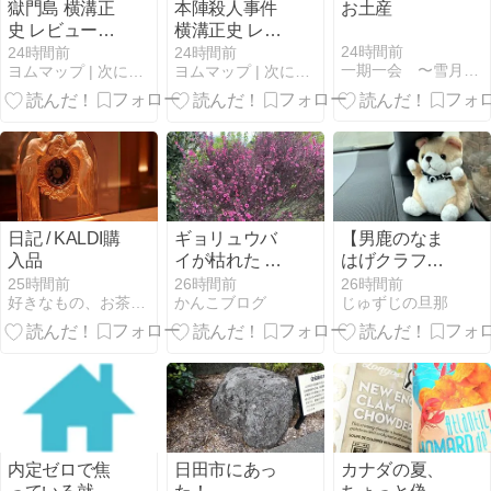
獄門島 横溝正
本陣殺人事件
お土産
史 レビュー｜
横溝正史 レビ
俳句の見立て
ュー｜金田一
24時間前
24時間前
24時間前
一期一会 〜雪月花のとき…〜
ヨムマップ | 次に読む一冊、ちゃんと地図にします。
ヨムマップ | 次に読む一冊、ちゃんと地図にします。
殺人が起きる
耕助が初登場
瀬戸内の孤島
する雪の密室
あらすじ・読
あらすじ・読
みどころ完全
みどころ完全
ガイド【2026
ガイド【2026
年最新】
年最新】
日記 / KALDI購
ギョリュウバ
【男鹿のなま
入品
イが枯れた ｜
はげクラフト
イワシのぬか
ビール】
25時間前
26時間前
26時間前
好きなもの、お茶と書店と大人服
かんこブログ
じゅずじの旦那
みそ炊き ｜気
が沈む
内定ゼロで焦
日田市にあっ
カナダの夏、