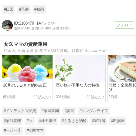
#日常
#読書
#映画
2108470
14
週間IN:
440
週間OUT:
480
月間IN:
1900
女医ママの資産運用
貯金0から資産運用5年で7000万達成。目指せ Barista Fire !
10月のふるさと納税改正
買い物が下手な人の特徴
悲報：全製品1
げ
6時間前
30時間前
2日前
#インデックス投資
#家庭菜園
#読書
#シンプルライフ
#家計管理
#fire
#株主優待
#ふるさと納税
#家計簿
#断捨離
#一汁一菜
#女医ママ