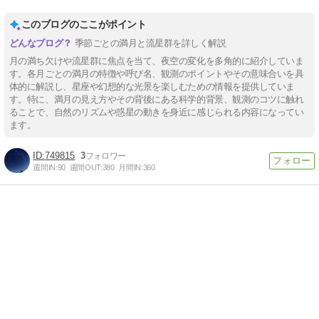
このブログのここがポイント
季節ごとの満月と流星群を詳しく解説
月の満ち欠けや流星群に焦点を当て、夜空の変化を多角的に紹介していま
す。各月ごとの満月の特徴や呼び名、観測のポイントやその意味合いを具
体的に解説し、星座や幻想的な光景を楽しむための情報を提供していま
す。特に、満月の見え方やその背後にある科学的背景、観測のコツに触れ
ることで、自然のリズムや惑星の動きを身近に感じられる内容になってい
ます。
749815
3
週間IN:
90
週間OUT:
380
月間IN:
360