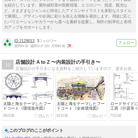
を紹介しています。紫外線対策や医療現場、エコロジー、投資、観光な
ど、さまざまなジャンルに特化したアイコンやイラストを多彩なスタイル
で展開し、デザインや企画に彩りを添える情報を発信します。用途に応じ
たバリエーションやカラーから選べる素材を提案し、制作の効率化と表現
力アップをサポートします。
2129013
3
週間IN:
50
週間OUT:
220
月間IN:
90
店舗設計 A to Z 〜内装設計の手引き〜
10
店舗設計の手引きになる資料をご紹介していますので、是非お役立てください！
太陽と海をテーマしたフー
太陽と海をテーマしたフー
ロードサイド
ドコート《環境造作図》
ドコート《全体環境図》
工房《什器等
58日前
62日前
73日前
このブログのここがポイント