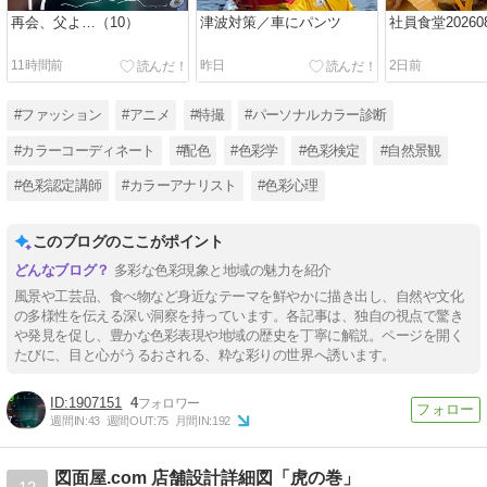
再会、父よ…（10）
津波対策／車にパンツ
社員食堂202608
11時間前
昨日
2日前
#ファッション
#アニメ
#特撮
#パーソナルカラー診断
#カラーコーディネート
#配色
#色彩学
#色彩検定
#自然景観
#色彩認定講師
#カラーアナリスト
#色彩心理
このブログのここがポイント
多彩な色彩現象と地域の魅力を紹介
風景や工芸品、食べ物など身近なテーマを鮮やかに描き出し、自然や文化
の多様性を伝える深い洞察を持っています。各記事は、独自の視点で驚き
や発見を促し、豊かな色彩表現や地域の歴史を丁寧に解説。ページを開く
たびに、目と心がうるおされる、粋な彩りの世界へ誘います。
1907151
4
週間IN:
43
週間OUT:
75
月間IN:
192
図面屋.com 店舗設計詳細図「虎の巻」