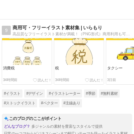
商用可・フリーイラスト素材集 | いらもり
9
高品質なフリーイラスト素材が満載！（PNG形式）商用利用も可能で、多彩なジャンルをカバー。登録不要ですぐにダウンロードできます。保育、教育、医療のイラスト強化中！イラストの森、略して「いらもり」。佐藤みきとが運営しています。
消費税
税
タクシー
34時間前
34時間前
3日前
#イラスト
#デザイン
#イラストレーター
#季節
#無料素材
#ストックイラスト
#ベクター
#主線あり
このブログのここがポイント
多ジャンルの素材を豊富なスタイルで提供
日常の一コマからビジネスシーンまで幅広いテーマを扱ったイラスト素材