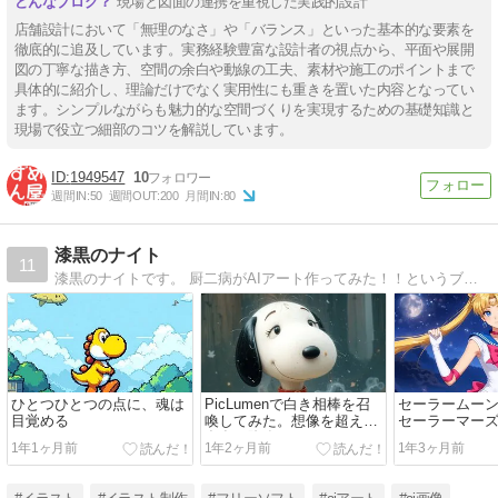
現場と図面の連携を重視した実践的設計
店舗設計において「無理のなさ」や「バランス」といった基本的な要素を
徹底的に追及しています。実務経験豊富な設計者の視点から、平面や展開
図の丁寧な描き方、空間の余白や動線の工夫、素材や施工のポイントまで
具体的に紹介し、理論だけでなく実用性にも重きを置いた内容となってい
ます。シンプルながらも魅力的な空間づくりを実現するための基礎知識と
現場で役立つ細部のコツを解説しています。
1949547
10
週間IN:
50
週間OUT:
200
月間IN:
80
漆黒のナイト
11
漆黒のナイトです。 厨二病がAIアート作ってみた！！というブログです。楽しんでいきたまえ！！
ひとつひとつの点に、魂は
PicLumenで白き相棒を召
セーラームー
目覚める
喚してみた。想像を超えた
セーラーマーズ
存在、降臨！
てみた
1年1ヶ月前
1年2ヶ月前
1年3ヶ月前