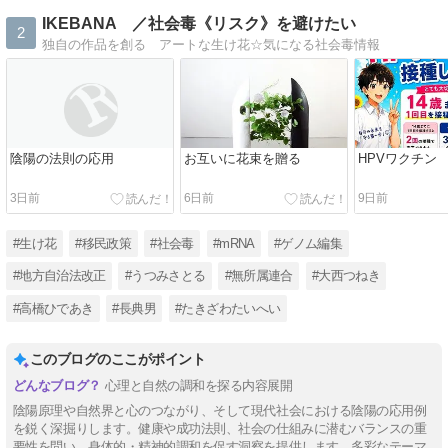
IKEBANA ／社会毒《リスク》を避けたい
2
独自の作品を創る アートな生け花☆気になる社会毒情報
陰陽の法則の応用
お互いに花束を贈る
HPVワクチン
3日前
6日前
9日前
#生け花
#移民政策
#社会毒
#mRNA
#ゲノム編集
#地方自治法改正
#うつみさとる
#無所属連合
#大西つねき
#高橋ひであき
#長典男
#たきざわたいへい
このブログのここがポイント
心理と自然の調和を探る内容展開
陰陽原理や自然界と心のつながり、そして現代社会における陰陽の応用例
を鋭く深掘りします。健康や成功法則、社会の仕組みに潜むバランスの重
要性を問い、身体的・精神的調和を促す洞察を提供します。多彩なテーマ