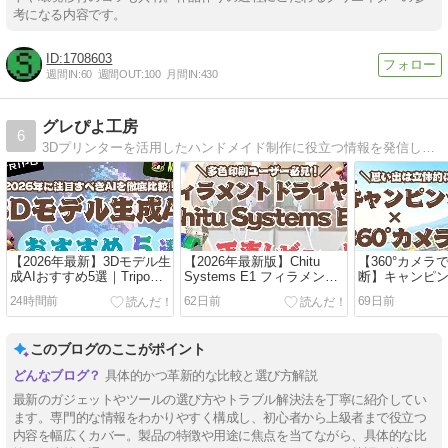
考になる内容です。
1708603
週間IN:
60
週間OUT:
100
月間IN:
430
グレぴよ工房
6
3Dプリンターを活用したハンドメイド制作に役立つ情報を発信しています。
【2026年最新】3Dモデル生
【2026年最新版】Chitu
【360°カメラ
成AIおすすめ5選｜Tripo・
Systems E1 フィラメント
断】キャンピ
Meshyなど比較ガイド
ドライヤーボックスを徹底
×Insta360で
24時間前
62日前
69日前
レビュー｜AMS4色印刷ユ
残る旅行”のス
ーザー必見・競合3機種比
Campervan 
較
ド
このブログのここがポイント
具体的かつ革新的な比較と選び方解説
最新のガジェットやツールの選び方やトラブル解決法を丁寧に紹介してい
ます。専門的な情報をわかりやすく構成し、初心者から上級者まで役立つ
内容を幅広くカバー。製品の特徴や用途に焦点を当てながら、具体的な比