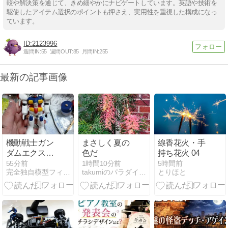
較や解決策を通じて、きめ細やかにナビゲートしています。英語や技術を
駆使したアイテム選択のポイントも押さえ、実用性を重視した構成になっ
ています。
2123996
週間IN:
55
週間OUT:
85
月間IN:
255
最新の記事画像
機動戦士ガン
まさしく夏の
線香花火・手
ダムエクスペ
色だ
持ち花火 04
ンダブルスSF
55分前
1時間10分前
5時間前
完全独自模型フィギュアプラモデートの公開
takumiのパラダイス！
とりほと
ー105ガンダ
ムエクスペン
ダブルス、汎
用マルチを前
提に現実戦闘
機から発展し