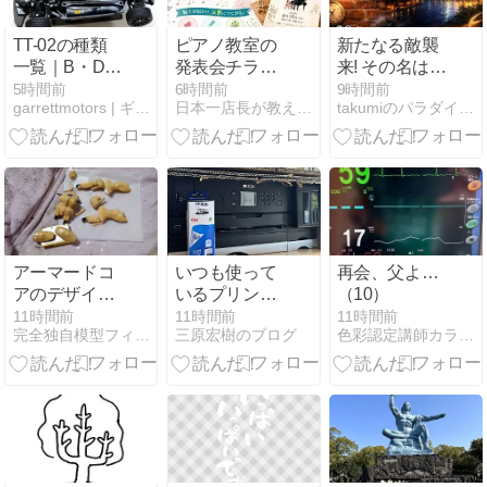
た人型汎用機
動兵器、、地
TT-02の種類
ピアノ教室の
新たなる敵襲
球類似惑星や
一覧｜B・D・
発表会チラシ
来! その名はデ
地球での運用
R・TYPE-S系
デザイン完全
ッチ・アゲイ
5時間前
6時間前
9時間前
に場を選ばな
garrettmotors | ギャレットモータース
日本一店長が教える「売上アップの方法」【アイシープマガジン】
takumiのパラダイス！
の違いを初心
ガイド｜伝わ
ン!!
いエクスペン
者向けに整理
る構成と作り
ダブルスな総
方
合性能を発揮
できるように
開発された最
新機体
アーマードコ
いつも使って
再会、父よ…
アのデザイン
いるプリンタ
（10）
を意識したガ
ー
11時間前
11時間前
11時間前
完全独自模型フィギュアプラモデートの公開
三原宏樹のブログ
色彩認定講師カラリスト近藤正憲
ンダムエクス
ペンダブルス