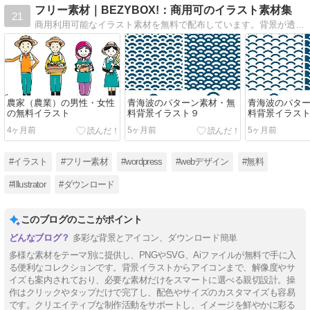
フリー素材｜BEZYBOX!：商用可のイラスト素材集
21
商用利用可能なイラスト素材を無料で配布しています。背景が透明な画像データ（PNG）のダウンロードや、一部のイラスト素材はベクターデータ（EPS, Ai）のダウンロードも可能です。
農家（農業）の男性・女性
青海波のパターン素材・無
青海波のパタ
の無料イラスト
料背景イラスト９
料背景イラス
4ヶ月前
5ヶ月前
5ヶ月前
#イラスト
#フリー素材
#wordpress
#webデザイン
#無料
#Illustrator
#ダウンロード
このブログのここがポイント
多彩な背景とアイコン、ダウンロード簡単
多様な素材をテーマ別に提供し、PNGやSVG、Aiファイルが無料で手に入
る便利なコレクションです。背景イラストからアイコンまで、解像度やサ
イズも案内されており、必要な素材だけをスマートに選べる親切設計。操
作はクリックやタップだけで完了し、配色やサイズのカスタマイズも容易
です。クリエイティブな制作活動をサポートし、イメージを鮮やかに彩る