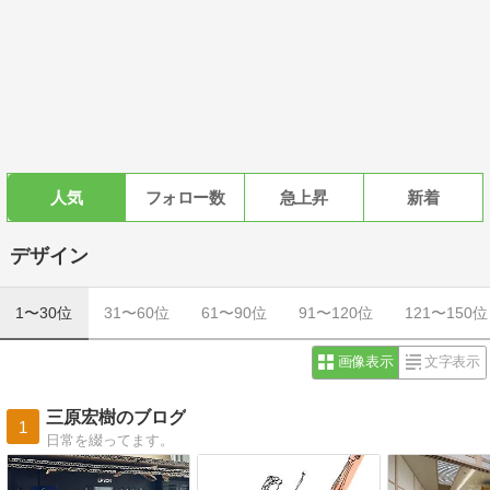
人気
フォロー数
急上昇
新着
デザイン
1〜30位
31〜60位
61〜90位
91〜120位
121〜150位
画像表示
文字表示
三原宏樹のブログ
1
日常を綴ってます。