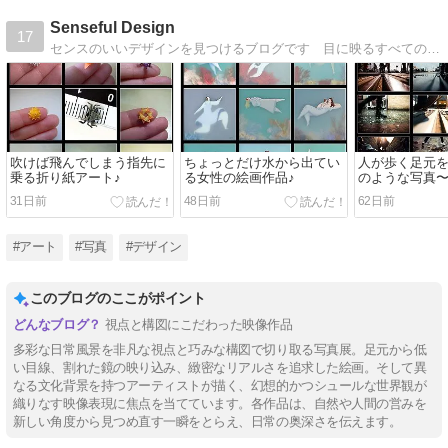
Senseful Design
17
センスのいいデザインを見つけるブログです 目に映るすべてのものが素敵で楽しく、心躍るような毎日を送りたいあなたに！
吹けば飛んでしまう指先に
ちょっとだけ水から出てい
人が歩く足元
乗る折り紙アート♪
る女性の絵画作品♪
のような写真〜^
31日前
48日前
62日前
#アート
#写真
#デザイン
このブログのここがポイント
視点と構図にこだわった映像作品
多彩な日常風景を非凡な視点と巧みな構図で切り取る写真展。足元から低
い目線、割れた鏡の映り込み、緻密なリアルさを追求した絵画。そして異
なる文化背景を持つアーティストが描く、幻想的かつシュールな世界観が
織りなす映像表現に焦点を当てています。各作品は、自然や人間の営みを
新しい角度から見つめ直す一瞬をとらえ、日常の奥深さを伝えます。