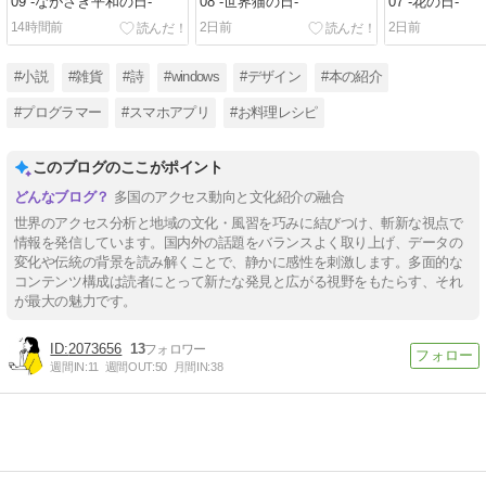
09 -ながさき平和の日-
08 -世界猫の日-
07 -花の日-
14時間前
2日前
2日前
#小説
#雑貨
#詩
#windows
#デザイン
#本の紹介
#プログラマー
#スマホアプリ
#お料理レシピ
このブログのここがポイント
多国のアクセス動向と文化紹介の融合
世界のアクセス分析と地域の文化・風習を巧みに結びつけ、斬新な視点で
情報を発信しています。国内外の話題をバランスよく取り上げ、データの
変化や伝統の背景を読み解くことで、静かに感性を刺激します。多面的な
コンテンツ構成は読者にとって新たな発見と広がる視野をもたらす、それ
が最大の魅力です。
2073656
13
週間IN:
11
週間OUT:
50
月間IN:
38