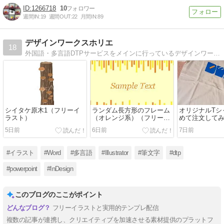
1266718
10
週間IN:
19
週間OUT:
22
月間IN:
89
デザインワークスホリエ
18
外国語・多言語DTPサービスをメインに行っているデザインワークスホリエのホームページです。Windows環境で、InDesignやIllustratorによる組版、デザインを行っております。
シイタケ原木1（フリーイ
ランダム長方形のフレーム
オリジナルTシ
ラスト）
（オレンジ系）（フリーイ
めて注文して
ラスト）
5日前
6日前
7日前
#イラスト
#Word
#多言語
#Illustrator
#筆文字
#dtp
#powerpoint
#InDesign
このブログのここがポイント
フリーイラストと実用的テンプレ配信
複数の記事が連携し、クリエイティブを加速させる素材提供のプラットフ