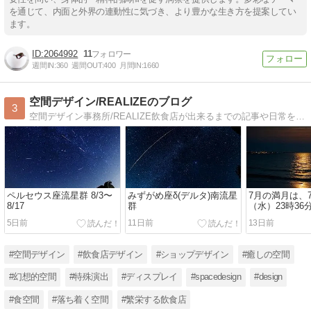
を通じて、内面と外界の連動性に気づき、より豊かな生き方を提案してい
ます。
2064992
11
週間IN:
360
週間OUT:
400
月間IN:
1660
空間デザイン/REALIZEのブログ
3
空間デザイン事務所/REALIZE飲食店が出来るまでの記事や日常を マイペースでアップしたいと思います。
ペルセウス座流星群 8/3〜
みずがめ座δ(デルタ)南流星
7月の満月は、7
8/17
群
（水）23時36
5日前
11日前
13日前
#空間デザイン
#飲食店デザイン
#ショップデザイン
#癒しの空間
#幻想的空間
#特殊演出
#ディスプレイ
#spacedesign
#design
#食空間
#落ち着く空間
#繁栄する飲食店