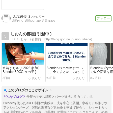
722646
2
週間IN:
70
週間OUT:
310
月間IN:
300
しおんの部屋( 引越中 )
5
3DCG とか…(引越前：http://blog.goo.ne.jp/sion_shade)
水着まちゅり 2026 参加[
Blender の matrix につい
BlenderのPytho
Blender 3DCG 女の子 ]
て、全てまとめてみた。[
で媒介変数を用い
Blender 3DCG ]
を使う(1)[ Blen
3日前
63日前
8ヶ月前
python ]
このブログのここがポイント
最新のモデル調整とパーツ連携に注力している
Blenderを使った3DCG制作の実践や工夫を中心に展開。水着モデル作りや
アクションポーズ、関節の調整など具体例を交えて紹介し、ショートカッ
トや環境移行のコツも共有。作品作りの過程にこだわるクリエイターの参