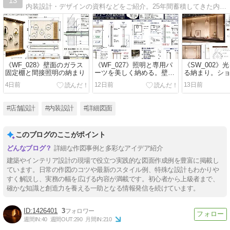
13
内装設計・デザインの資料などをご紹介。25年間蓄積してきた内装設計図面をカテゴリーごとにご紹介しています。
《WF_028》壁面のガラス
《WF_027》照明と専用パ
《SW_002》
固定棚と間接照明の納まり
ーツを美しく納める。壁面
る納まり。シ
フレーム什器の作図
を美しく見せ
4日前
12日前
13日前
#店舗設計
#内装設計
#詳細図面
このブログのここがポイント
詳細な作図事例と多彩なアイデア紹介
建築やインテリア設計の現場で役立つ実践的な図面作成例を豊富に掲載し
ています。日常の作図のコツや最新のスタイル例、特殊な設計もわかりや
すく解説し、実務の幅を広げる内容が満載です。初心者から上級者まで、
確かな知識と創造力を養える一助となる情報発信を続けています。
1426401
3
週間IN:
40
週間OUT:
290
月間IN:
210