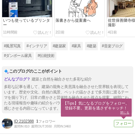
いつも使っているプリンタ
落書きから提案書へ
佐世保善隣寺
ー
撮影
11時間前
2日前
4日前
#風景写真
#インテリア
#建築家
#家具
#建築
#音楽ブログ
#ダンボール家具
#伝統技術
このブログのここがポイント
建築と自然を融合させた多彩な紹介
多彩な記事を通して、建築の龍角と美意識を融合させた世界観を表現して
います。歴史や文化、自然の風景、ペットの温かさまで多方面に渡るテー
マを掘り下げ、日常の豊かさと芸術性を融合させた視点を提案。細部にわ
たる現場報告や趣味の紹介をバランス良く盛り込み、一層の深みと魅力を
【Tips】気になるブログをフォロー。

登録不要。更新を逃さずキャッチ！
感じさせる内容になっています。
閉じる
2102388
1
週間IN:
810
週間OUT:
3550
月間IN:
3460