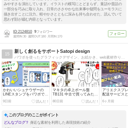
みやすさを演出しています。イラストの模写にとどまらず、童話や昔話の
一部分を巧みに取り入れ、日常のささやかな出来事や疑問をユーモラスに
描き出すことに注力。軽やかさとともに深みも持ち合わせた、読んでいて
思わず顔が緩む内容となっています。
2124810
9
週間IN:
30
週間OUT:
180
月間IN:
170
新しく創るをサポートSatopi design
15
パワポを使ったグラフィックデザイン、お絵かき、web素材作り、木工、手芸まで含めたDIY、ひとり起業・副業など、新しく創るをサポートします。
かわいいシュナウザーの
マキタの卓上ボール盤
アリエクスプレ
LINEスタンプをパワポで作
TB131 中古で買ってみた！
配送サービス
ってみました！作り方公
バリ有無、芯ブレ等いろい
送サービス
9日前
80日前
6ヶ月前
開！
ろ紹介します！
このブログのここがポイント
身近な素材を利用した表現技術の紹介