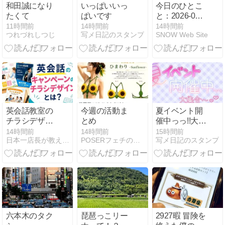
和田誠になり
いっぱいいっ
今日のひとこ
たくて
ぱいです
と：2026-08-
09 -ながさき
11時間前
14時間前
14時間前
つれづれしつじ
写メ日記のスタンプ
SNOW Web Site
平和の日-
英会話教室の
今週の活動ま
夏イベント開
チラシデザイ
とめ
催中っっ!!大集
ン完全ガイド
合～♡♡
14時間前
14時間前
15時間前
日本一店長が教える「売上アップの方法」【アイシープマガジン】
POSERフェチのブログ
写メ日記のスタンプ
｜キャンペー
ン集客の成功
法
六本木のタク
琵琶っこリー
2927暇 冒険を