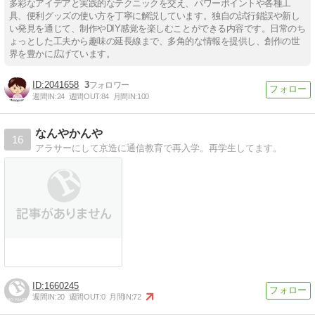
多彩なアイデアと実践的なテクニックを交え、パワーポイントや各種工
具、便利グッズの使い方を丁寧に解説しています。独自の試行錯誤や新し
い発見を通じて、制作やDIY感覚を楽しむことができる内容です。日常のち
ょっとした工夫から趣味の延長線まで、多角的な情報を提供し、創作の世
界を豊かに広げています。
2041658
3
週間IN:
24
週間OUT:
84
月間IN:
100
なんやかんや
16
アラサーにして京造に通信教育で再入学。再学生してます。
1660245
週間IN:
20
週間OUT:
0
月間IN:
72