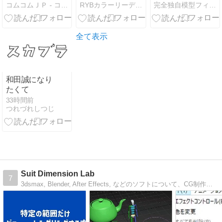
コムコムＪＰ - コムコムJP
RYBカラーリーディングで色を解く
完全独自模型フィギュアプラモデートの公開
イント
町時代へ
ー105ガンダ
ムエクスペン
ダブルス、汎
用マルチを前
全て表示
提に現実戦闘
機から発展し
た人型汎用機
動兵器、、地
和田誠になり
球類似惑星や
たくて
地球での運用
33時間前
に場を選ばな
つれづれしつじ
いエクスペン
ダブルスな総
合性能を発揮
できるように
開発された最
新機体となり
Suit Dimension Lab
物語ではガン
7
ダム
3dsmax, Blender, After Effects, などのソフトについて、CG制作に関する技術的な情報を投稿しています。maxscriptなどのスクリプト関連の情報も投稿します。