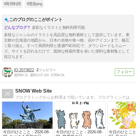
#商用利用
#透過png
このブログのここがポイント
多彩なイラストと無料利用可能
多様なジャンルのイラストを高品質な無料素材として提供しています。東
京都や北海道の地図から、日本の名物や食べ物、花やアイコンまで、幅広
く取り揃え。すべて商用利用と透過PNG対応で、ダウンロードもスムー
ズ。サイトを訪れるだけで、面倒な検索作業を省いた便利な素材集として
役立ちます。
2073822
2
週間IN:
12
週間OUT:
150
月間IN:
54
SNOW Web Site
20
プログラミングからお料理まで呟いています。プログラミングは主にPerlです。お料理に関しては、お手軽料理をモットーとしています。
今日のひとこと：2026-08-
今日のひとこと：2026-08-
今日のひとこと：2