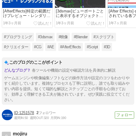
[AfterEffects]特定の範囲だ
[3dsmax]ビューポートごと
[After Effe
けプレビュー・レンダリン
に表示するオブジェクトの
されている各
グする方法
種類を設定する方法
バージョンを
1年3ヶ月前
1年3ヶ月前
1年7ヶ月前
る方法
#プログラミング
#3dsmax
#映像
#Blender
#スクリプト
#クリエイター
#CG
#AE
#AfterEffects
#Script
#3D
このブログのここがポイント
各ツールや機能の設定や確認方法を具体的に解説
ゲームエンジンや映像編集ソフトなどの操作方法や設定のコツをわかりや
すく紹介しています。複雑なプロセスも丁寧に説明し、誰でも取り組みや
すい内容を提供。短くて端的な解説とステップごとの手順を心掛けてお
り、効率よく理解できる工夫が施されています。ぜひ実践に役立ててくだ
さい。
1251578
2
週間IN:
50
週間OUT:
320
月間IN:
190
mojiru