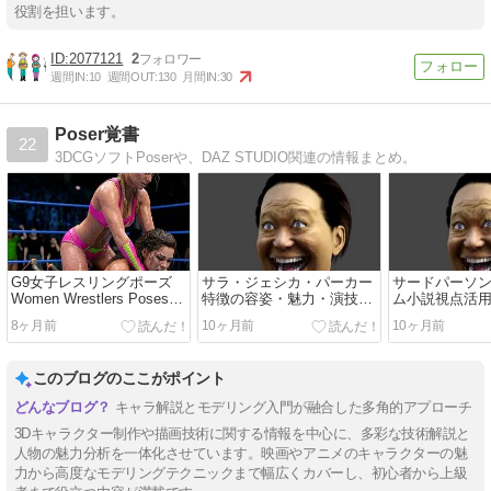
役割を担います。
2077121
2
週間IN:
10
週間OUT:
130
月間IN:
30
Poser覚書
22
3DCGソフトPoserや、DAZ STUDIO関連の情報まとめ。
G9女子レスリングポーズ
サラ・ジェシカ・パーカー
サードパーソ
Women Wrestlers Poses
特徴の容姿・魅力・演技力
ム小説視点活
for Genesis 9 Feminine
分析
8ヶ月前
10ヶ月前
10ヶ月前
このブログのここがポイント
キャラ解説とモデリング入門が融合した多角的アプローチ
3Dキャラクター制作や描画技術に関する情報を中心に、多彩な技術解説と
人物の魅力分析を一体化させています。映画やアニメのキャラクターの魅
力から高度なモデリングテクニックまで幅広くカバーし、初心者から上級