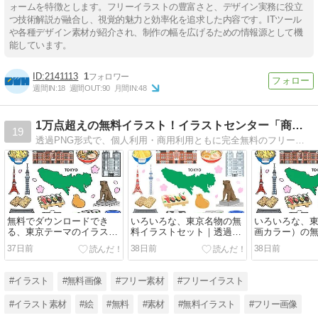
ォームを特徴とします。フリーイラストの豊富さと、デザイン実務に役立
つ技術解説が融合し、視覚的魅力と効率化を追求した内容です。ITツール
や各種デザイン素材が紹介され、制作の幅を広げるための情報源として機
能しています。
2141113
1
週間IN:
18
週間OUT:
90
月間IN:
48
1万点超えの無料イラスト！イラストセンター「商用利用可」
19
透過PNG形式で、個人利用・商用利用ともに完全無料のフリーイラスト素材サイトです。ご利用になれます。さまざまなジャンルの使いやすいイラスト素材を提供します。
無料でダウンロードでき
いろいろな、東京名物の無
いろいろな、
る、東京テーマのイラスト
料イラストセット｜透過
画カラー）の
セット【都道府県別シリー
PNG・商用利用OK
セット｜透過P
37日前
38日前
38日前
ズ】（商用利用可能・フリ
用OK
ー素材）
#イラスト
#無料画像
#フリー素材
#フリーイラスト
#イラスト素材
#絵
#無料
#素材
#無料イラスト
#フリー画像