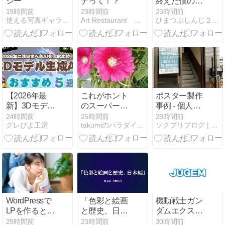
シー
ナって！？
終えた僕の物
語
19時間前
23時間前
23時間前
使える写真ギャラリーSothei
Art Restaurant 「こころばえ」
ひまつぶしんじ２〜イラストレーターしんじのオイ！ふざけんな〜
【2026年最
これがホント
ポスター製作
新】3Dモデル
のスーパー・
事例 - 個人指
生成AIおすす
エイト
導塾受付ポス
24時間前
25時間前
28時間前
グレぴよ工房
takumiのパラダイス！
ソクプリブログ | 大判印刷・ポスター印刷専門店
め5選｜
ター
Tripo・Meshy
など比較ガイ
ド
WordPressで
「色彩と絵画
機動戦士ガン
LPを作るとき
と歴史、日本
ダムエクスペ
の文章作成ポ
編」講座は室
ンダブルスSF
29時間前
23時間前
30時間前