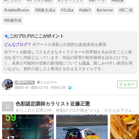
#イラスト
#イラスト制作
#フリーソフト
#aiアート
#ai画像
#stablediffusion
#画像生成ai
#生成ai
#dalle3
#piclumen
#厨二病
#画像作成
このブログのここがポイント
AIアートの革新と幻想的な創造表現を重視
AIアートを駆使してさまざまなキャラクターや世界観を生み出すことに焦
点を当てた内容となっています。作品の背景や制作過程を語るだけでな
く、未来の可能性や芸術の新境地についても議論。親しみやすい表現を用
いながら、創作の楽しさと奥深さを伝えるスタイルです。
2122828
4
週間IN:
44
週間OUT:
62
月間IN:
183
色彩認定講師カラリスト近藤正憲
12
ありふれた日常の中、色彩のプロが描きつつも、小さなお子さんでも興味を持って、親しめるような内容をモットーとしております♪