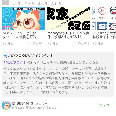
8
もじる。たべる。よむる。みむる。
AIアシスタントと外部デー
Monotypeがレトロモダン書
モリサワが大
タソースの連携を可能にす
体「筑紫AN丸ゴOV-U」を
特設サイトで
るModel Context
「Monotype Fonts」に追加
タンプについ
9ヶ月前
9ヶ月前
9ヶ月前
Protocol（MCP）の開発手
法を、実践的なコード例を
通して解説した書籍
このブログのここがポイント
多彩なクリエイティブ関連の最新コンテンツ収録
デジタルスタンプや絵本作り、フォント診断、イラスト解説、統計学入
門、本の制作方法、あみぐるみ雑貨作りなど、多岐にわたるテーマを扱っ
ています。所々に役立つ情報や具体的な作例が掲載されていて、誰もが気
軽にクリエイティブに触れられる内容です。新しいアイデアや技術を取り
入れたい人にとって、楽しく学びながら実践できるワンポイントも満載
で、日常のクリエイティブ活動に役立ちます。
1888444
3
週間IN:
50
週間OUT:
280
月間IN:
170