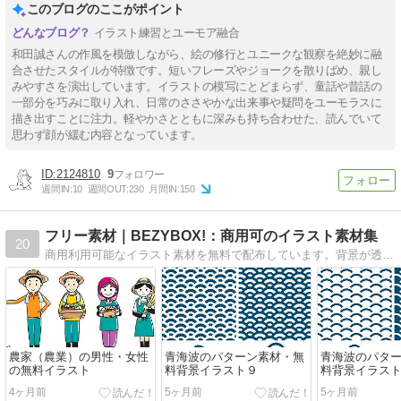
このブログのここがポイント
イラスト練習とユーモア融合
和田誠さんの作風を模倣しながら、絵の修行とユニークな観察を絶妙に融
合させたスタイルが特徴です。短いフレーズやジョークを散りばめ、親し
みやすさを演出しています。イラストの模写にとどまらず、童話や昔話の
一部分を巧みに取り入れ、日常のささやかな出来事や疑問をユーモラスに
描き出すことに注力。軽やかさとともに深みも持ち合わせた、読んでいて
思わず顔が緩む内容となっています。
2124810
9
週間IN:
10
週間OUT:
230
月間IN:
150
フリー素材｜BEZYBOX!：商用可のイラスト素材集
20
商用利用可能なイラスト素材を無料で配布しています。背景が透明な画像データ（PNG）のダウンロードや、一部のイラスト素材はベクターデータ（EPS, Ai）のダウンロードも可能です。
農家（農業）の男性・女性
青海波のパターン素材・無
青海波のパタ
の無料イラスト
料背景イラスト９
料背景イラス
4ヶ月前
5ヶ月前
5ヶ月前