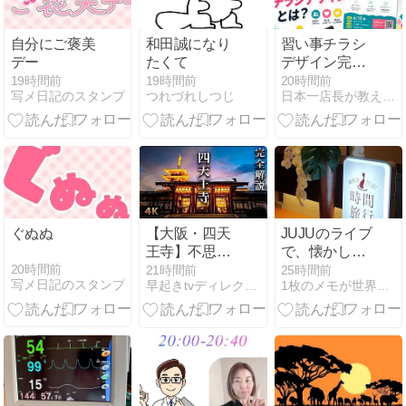
GWRXー224
ガンダムヒュ
自分にご褒美
和田誠になり
習い事チラシ
ッケバイン、
デー
たくて
デザイン完全
GWRXー224
ガイド｜イベ
19時間前
19時間前
20時間前
ガンダム
写メ日記のスタンプ
つれづれしつじ
日本一店長が教える「売上アップの方法」【アイシープマガジン】
ント申込みを
Huckebein
増やす方法
ぐぬぬ
【大阪・四天
JUJUのライブ
王寺】不思議
で、懐かしい
なパワースポ
瞬間にタイム
20時間前
21時間前
25時間前
写メ日記のスタンプ
早起きtvディレクター
1枚のメモが世界を変えた
ットと縁日の
スリップ
賑わい！元TV
ディレクター
が歩く日本最
古の官寺