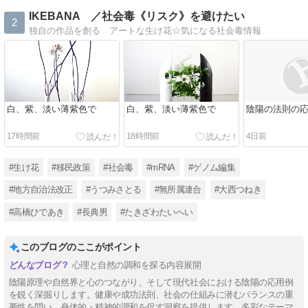
IKEBANA ／社会毒《リスク》を避けたい
2
独自の作品を創る アートな生け花☆気になる社会毒情報
白、紫、淡い薄紫色で
白、紫、淡い薄紫色で
陰陽の法則の
17時間前
18時間前
4日前
#生け花
#移民政策
#社会毒
#mRNA
#ゲノム編集
#地方自治法改正
#うつみさとる
#無所属連合
#大西つねき
#高橋ひであき
#長典男
#たきざわたいへい
このブログのここがポイント
心理と自然の調和を探る内容展開
陰陽原理や自然界と心のつながり、そして現代社会における陰陽の応用例
を鋭く深掘りします。健康や成功法則、社会の仕組みに潜むバランスの重
要性を問い、身体的・精神的調和を促す洞察を提供します。多彩なテーマ