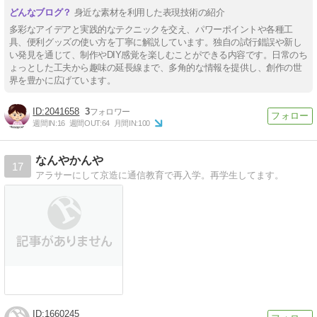
身近な素材を利用した表現技術の紹介
多彩なアイデアと実践的なテクニックを交え、パワーポイントや各種工
具、便利グッズの使い方を丁寧に解説しています。独自の試行錯誤や新し
い発見を通じて、制作やDIY感覚を楽しむことができる内容です。日常のち
ょっとした工夫から趣味の延長線まで、多角的な情報を提供し、創作の世
界を豊かに広げています。
2041658
3
週間IN:
16
週間OUT:
64
月間IN:
100
なんやかんや
17
アラサーにして京造に通信教育で再入学。再学生してます。
1660245