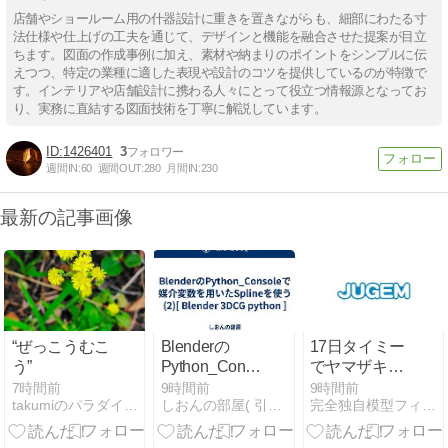
店舗やショールーム用の什器設計に重きを置きながらも、細部にわたる寸
法仕様や仕上げの工夫を通じて、デザインと機能を融合させた提案が目立
ちます。図面の作成事例に加え、素材や納まりのポイントをシンプルに伝
えつつ、特定の業種に適した表現や設計のコツを提供しているのが特徴で
す。インテリアや店舗設計に携わる人々にとって役立つ情報源となってお
り、実務に直結する図面技術を丁寧に解説しています。
1426401
3
週間IN:
60
週間OUT:
280
月間IN:
230
最新の記事画像
“ぜっこうむこ
Blenderの
17日タイミー
う”
Python_Console
でヤマザキパ
で媒介変数を
ン夜勤いける
7時間前
9時間前
9時間前
takumiのパラダイス！
しおんの部屋( 引越中 )
完全独自模型フィギュアプラモデートの公開
用いたSpline
は
を使う(2)[
Blender 3DCG