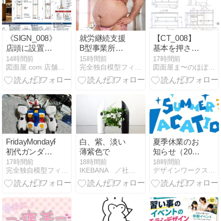
り 2026
《SIGN_008》
就労継続支援
【CT_008】
店頭に設置す
B型事業所な
基本を押さえ
る行灯サイン
どに通うホモ
たサービスカ
14時間前
15時間前
17時間前
図面屋.com 店舗設計詳細図「虎の巻」
完全独自模型フィギュアプラモデートの公開
図面屋ま〜のほぼ日ブログ
の作図と納ま
男なら狙って
ウンターの作
り
いい連中も男
図事例
に飢えてる
FridayMondayFriday
白、紫、淡い
夏季休業のお
初代ガンダム
薄紫色で
知らせ（2026
のコンセプト
年）
17時間前
18時間前
18時間前
完全独自模型フィギュアプラモデートの公開
IKEBANA ／社会毒《リスク》を避けたい
デザインワークスホリエ
にガンダムOG
１の汎用マル
チロールを融
合したガンダ
ムOG１の純粋
な発展型