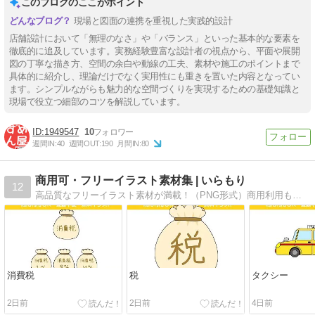
このブログのここがポイント
現場と図面の連携を重視した実践的設計
店舗設計において「無理のなさ」や「バランス」といった基本的な要素を
徹底的に追及しています。実務経験豊富な設計者の視点から、平面や展開
図の丁寧な描き方、空間の余白や動線の工夫、素材や施工のポイントまで
具体的に紹介し、理論だけでなく実用性にも重きを置いた内容となってい
ます。シンプルながらも魅力的な空間づくりを実現するための基礎知識と
現場で役立つ細部のコツを解説しています。
1949547
10
週間IN:
40
週間OUT:
190
月間IN:
80
商用可・フリーイラスト素材集 | いらもり
12
高品質なフリーイラスト素材が満載！（PNG形式）商用利用も可能で、多彩なジャンルをカバー。登録不要ですぐにダウンロードできます。保育、教育、医療のイラスト強化中！イラストの森、略して「いらもり」。佐藤みきとが運営しています。
消費税
税
タクシー
2日前
2日前
4日前