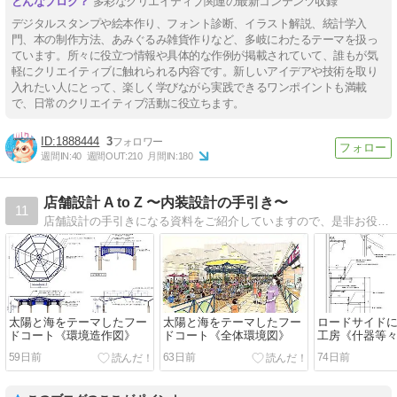
多彩なクリエイティブ関連の最新コンテンツ収録
デジタルスタンプや絵本作り、フォント診断、イラスト解説、統計学入
門、本の制作方法、あみぐるみ雑貨作りなど、多岐にわたるテーマを扱っ
ています。所々に役立つ情報や具体的な作例が掲載されていて、誰もが気
軽にクリエイティブに触れられる内容です。新しいアイデアや技術を取り
入れたい人にとって、楽しく学びながら実践できるワンポイントも満載
で、日常のクリエイティブ活動に役立ちます。
1888444
3
週間IN:
40
週間OUT:
210
月間IN:
180
店舗設計 A to Z 〜内装設計の手引き〜
11
店舗設計の手引きになる資料をご紹介していますので、是非お役立てください！
太陽と海をテーマしたフー
太陽と海をテーマしたフー
ロードサイド
ドコート《環境造作図》
ドコート《全体環境図》
工房《什器等
59日前
63日前
74日前