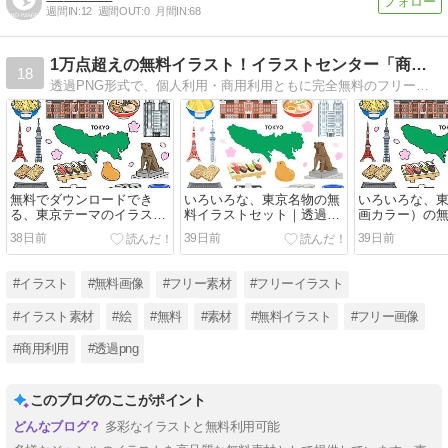
週間IN:
12
週間OUT:
0
月間IN:
68
1万点超えの無料イラスト！イラストセンター「商用利用可」
18
透過PNG形式で、個人利用・商用利用ともに完全無料のフリーイラスト素材サイトです。ご利用になれます。さまざまなジャンルの使いやすいイラスト素材を提供します。
無料でダウンロードでき
いろいろな、東京名物の無
いろいろな、
る、東京テーマのイラスト
料イラストセット｜透過
画カラー）の
セット【都道府県別シリー
PNG・商用利用OK
セット｜透過P
38日前
39日前
39日前
ズ】（商用利用可能・フリ
用OK
ー素材）
#イラスト
#無料画像
#フリー素材
#フリーイラスト
#イラスト素材
#絵
#無料
#素材
#無料イラスト
#フリー画像
#商用利用
#透過png
このブログのここがポイント
多彩なイラストと無料利用可能