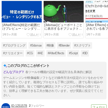
[AfterEffects]特定の範囲だ
[3dsmax]ビューポートごと
[After Effe
けプレビュー・レンダリン
に表示するオブジェクトの
されている各
グする方法
種類を設定する方法
バージョンを
1年3ヶ月前
1年3ヶ月前
1年7ヶ月前
る方法
#プログラミング
#3dsmax
#映像
#Blender
#スクリプト
#クリエイター
#CG
#AE
#AfterEffects
#Script
#3D
このブログのここがポイント
各ツールや機能の設定や確認方法を具体的に解説
ゲームエンジンや映像編集ソフトなどの操作方法や設定のコツをわかりや
すく紹介しています。複雑なプロセスも丁寧に説明し、誰でも取り組みや
すい内容を提供。短くて端的な解説とステップごとの手順を心掛けてお
り、効率よく理解できる工夫が施されています。ぜひ実践に役立ててくだ
さい。
1251578
2