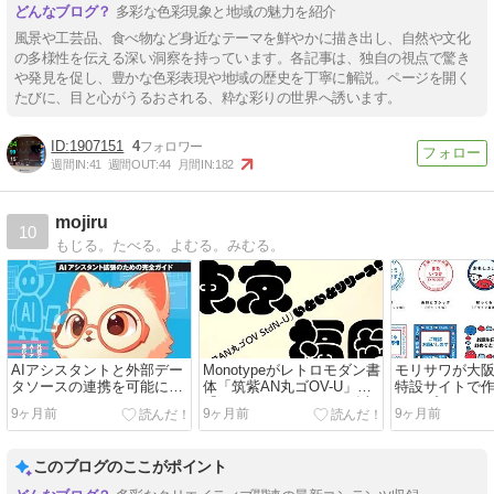
多彩な色彩現象と地域の魅力を紹介
風景や工芸品、食べ物など身近なテーマを鮮やかに描き出し、自然や文化
の多様性を伝える深い洞察を持っています。各記事は、独自の視点で驚き
や発見を促し、豊かな色彩表現や地域の歴史を丁寧に解説。ページを開く
たびに、目と心がうるおされる、粋な彩りの世界へ誘います。
1907151
4
週間IN:
41
週間OUT:
44
月間IN:
182
mojiru
10
もじる。たべる。よむる。みむる。
AIアシスタントと外部デー
Monotypeがレトロモダン書
モリサワが大
タソースの連携を可能にす
体「筑紫AN丸ゴOV-U」を
特設サイトで
るModel Context
「Monotype Fonts」に追加
タンプについ
9ヶ月前
9ヶ月前
9ヶ月前
Protocol（MCP）の開発手
法を、実践的なコード例を
通して解説した書籍
このブログのここがポイント