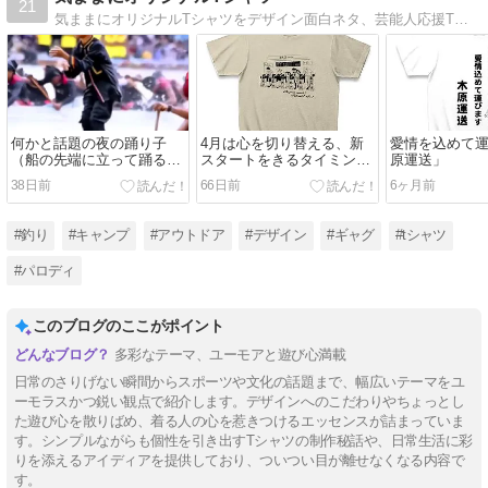
21
気ままにオリジナルTシャツをデザイン面白ネタ、芸能人応援Tシャツなどデザインしています。
何かと話題の夜の踊り子
4月は心を切り替える、新
愛情を込めて
（船の先端に立って踊る少
スタートをきるタイミン
原運送」
年）！？
グ！？
38日前
66日前
6ヶ月前
#釣り
#キャンプ
#アウトドア
#デザイン
#ギャグ
#tシャツ
#パロディ
このブログのここがポイント
多彩なテーマ、ユーモアと遊び心満載
日常のさりげない瞬間からスポーツや文化の話題まで、幅広いテーマをユ
ーモラスかつ鋭い観点で紹介します。デザインへのこだわりやちょっとし
た遊び心を散りばめ、着る人の心を惹きつけるエッセンスが詰まっていま
す。シンプルながらも個性を引き出すTシャツの制作秘話や、日常生活に彩
りを添えるアイディアを提供しており、ついつい目が離せなくなる内容で
す。