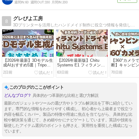
週間IN:
60
週間OUT:
330
月間IN:
200
グレぴよ工房
8
3Dプリンターを活用したハンドメイド制作に役立つ情報を発信しています。
【2026年最新】3Dモデル生
【2026年最新版】Chitu
【360°カメラ
成AIおすすめ5選｜Tripo・
Systems E1 フィラメント
断】キャンピ
Meshyなど比較ガイド
ドライヤーボックスを徹底
×Insta360で
2日前
63日前
70日前
レビュー｜AMS4色印刷ユ
残る旅行”のス
ーザー必見・競合3機種比
Campervan 
較
ド
このブログのここがポイント
具体的かつ革新的な比較と選び方解説
最新のガジェットやツールの選び方やトラブル解決法を丁寧に紹介してい
ます。専門的な情報をわかりやすく構成し、初心者から上級者まで役立つ
内容を幅広くカバー。製品の特徴や用途に焦点を当てながら、具体的な比
較や解決策を通じて、きめ細やかにナビゲートしています。英語や技術を
駆使したアイテム選択のポイントも押さえ、実用性を重視した構成になっ
【Tips】気になるブログをフォロー。

登録不要。更新を逃さずキャッチ！
ています。
閉じる