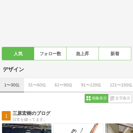
人気
フォロー数
急上昇
新着
デザイン
1〜30位
31〜60位
61〜90位
91〜120位
121〜150位
画像表示
文字表示
三原宏樹のブログ
1
日常を綴ってます。