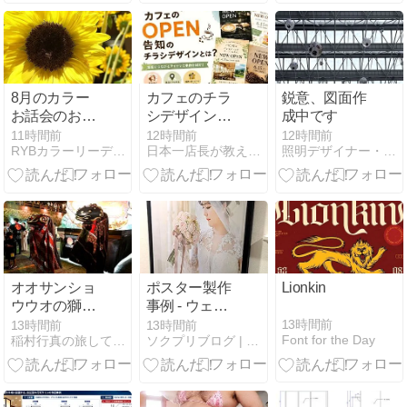
python ]
8月のカラー
カフェのチラ
鋭意、図面作
お話会のお知
シデザイン成
成中です
らせ、今回の
功術｜オープ
11時間前
12時間前
12時間前
RYBカラーリーディングで色を解く
日本一店長が教える「売上アップの方法」【アイシープマガジン】
照明デザイナー・そのりゅうblog
テーマは…
ン告知で来店
を増やす作り
方
オオサンショ
ポスター製作
Lionkin
ウウオの獅子
事例 - ウェデ
舞登場！巨大
ィングフォト
13時間前
13時間前
13時間前
Font for the Day
稲村行真の旅してみんか。
ソクプリブログ | 大判印刷・ポスター印刷専門店
な山車、ねぶ
ポスター
たも。岡山県
真庭市湯原温
泉 はんざき祭