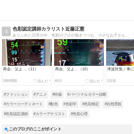
色彩認定講師カラリスト近藤正憲
9
ありふれた日常の中、色彩のプロが描きつつも、小さなお子さんでも興味を持って、親しめるような内容をモットーとしております♪
再会、父よ…（11）
再会、父よ…（10）
津波対策／車
26時間前
昨日
2日前
#ファッション
#アニメ
#特撮
#パーソナルカラー診断
#カラーコーディネート
#配色
#色彩学
#色彩検定
#自然景観
#色彩認定講師
#カラーアナリスト
#色彩心理
このブログのここがポイント