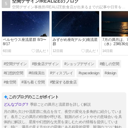
空間デザイン/REALIZEのブログ
5
空間デザイン事務所/REALIZE飲食店が出来るまでの記事や日常を マイペースでアップしたいと思います。
ペルセウス座流星群 8/3〜
みずがめ座δ(デルタ)南流星
7月の満月は、7
8/17
群
（水）23時36
6日前
12日前
14日前
#空間デザイン
#飲食店デザイン
#ショップデザイン
#癒しの空間
#幻想的空間
#特殊演出
#ディスプレイ
#spacedesign
#design
#食空間
#落ち着く空間
#繁栄する飲食店
このブログのここがポイント
季節ごとの満月と流星群を詳しく解説
月の満ち欠けや流星群に焦点を当て、夜空の変化を多角的に紹介していま
す。各月ごとの満月の特徴や呼び名、観測のポイントやその意味合いを具
体的に解説し、星座や幻想的な光景を楽しむための情報を提供していま
す。特に、満月の見え方やその背後にある科学的背景、観測のコツに触れ