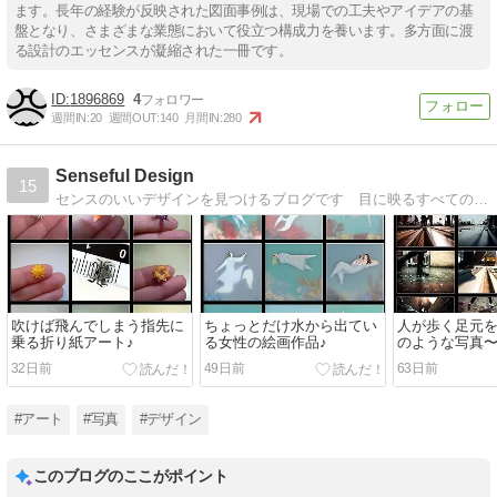
ます。長年の経験が反映された図面事例は、現場での工夫やアイデアの基
盤となり、さまざまな業態において役立つ構成力を養います。多方面に渡
る設計のエッセンスが凝縮された一冊です。
1896869
4
週間IN:
20
週間OUT:
140
月間IN:
280
Senseful Design
15
センスのいいデザインを見つけるブログです 目に映るすべてのものが素敵で楽しく、心躍るような毎日を送りたいあなたに！
吹けば飛んでしまう指先に
ちょっとだけ水から出てい
人が歩く足元
乗る折り紙アート♪
る女性の絵画作品♪
のような写真〜^
32日前
49日前
63日前
#アート
#写真
#デザイン
このブログのここがポイント