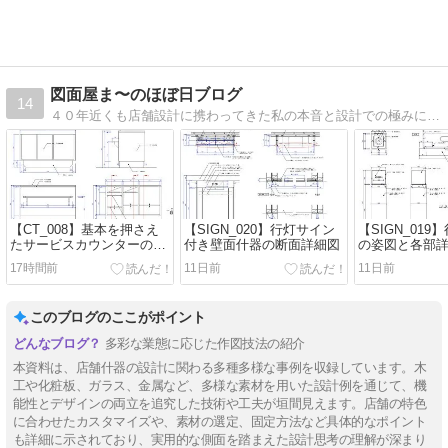
図面屋ま〜のほぼ日ブログ
14
４０年近くも店舗設計に携わってきた私の本音と設計での極みについて面白おかしく話してみようかな
【CT_008】基本を押さえ
【SIGN_020】行灯サイン
【SIGN_01
たサービスカウンターの作
付き壁面什器の断面詳細図
の姿図と各部
図事例
17時間前
11日前
11日前
このブログのここがポイント
多彩な業態に応じた作図技法の紹介
本資料は、店舗什器の設計に関わる多種多様な事例を収録しています。木
工や化粧板、ガラス、金属など、多様な素材を用いた設計例を通じて、機
能性とデザインの両立を追究した技術や工夫が垣間見えます。店舗の特色
に合わせたカスタマイズや、素材の選定、固定方法など具体的なポイント
も詳細に示されており、実用的な側面を踏まえた設計思考の理解が深まり