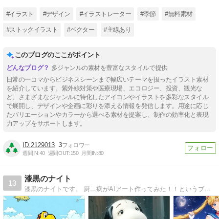
#イラスト
#デザイン
#イラストレーター
#季節
#無料素材
#ストックイラスト
#ベクター
#主線あり
このブログのここがポイント
多ジャンルの素材を豊富なスタイルで提供
日常の一コマからビジネスシーンまで幅広いテーマを扱ったイラスト素材
を紹介しています。紫外線対策や医療現場、エコロジー、投資、観光な
ど、さまざまなジャンルに特化したアイコンやイラストを多彩なスタイル
で展開し、デザインや企画に彩りを添える情報を発信します。用途に応じ
たバリエーションやカラーから選べる素材を提案し、制作の効率化と表現
力アップをサポートします。
2129013
3
週間IN:
40
週間OUT:
150
月間IN:
80
漆黒のナイト
13
漆黒のナイトです。 厨二病がAIアート作ってみた！！というブログです。楽しんでいきたまえ！！