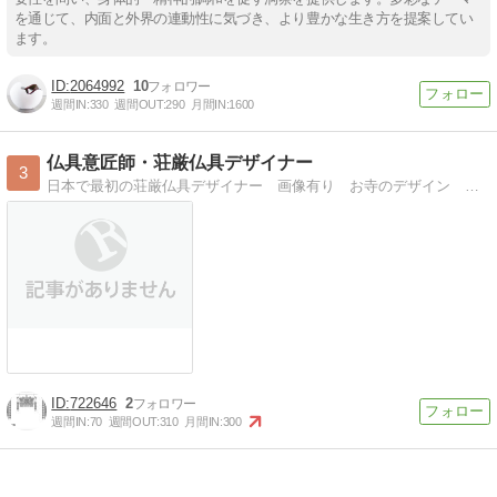
を通じて、内面と外界の連動性に気づき、より豊かな生き方を提案してい
ます。
2064992
10
週間IN:
330
週間OUT:
290
月間IN:
1600
仏具意匠師・荘厳仏具デザイナー
3
日本で最初の荘厳仏具デザイナー 画像有り お寺のデザイン 初めて明かされるインサイド情報 ペット供養 木彫事始
722646
2
週間IN:
70
週間OUT:
310
月間IN:
300