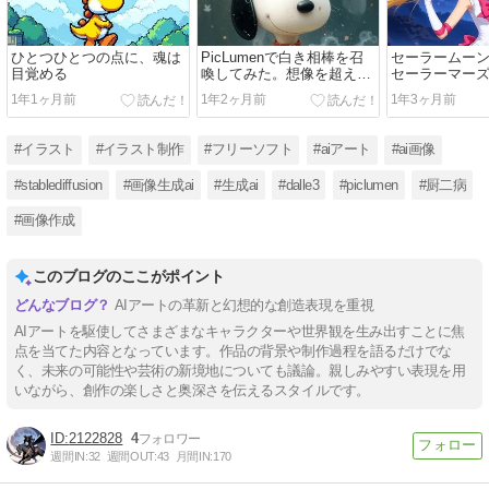
ひとつひとつの点に、魂は
PicLumenで白き相棒を召
セーラームー
目覚める
喚してみた。想像を超えた
セーラーマーズ
存在、降臨！
てみた
1年1ヶ月前
1年2ヶ月前
1年3ヶ月前
#イラスト
#イラスト制作
#フリーソフト
#aiアート
#ai画像
#stablediffusion
#画像生成ai
#生成ai
#dalle3
#piclumen
#厨二病
#画像作成
このブログのここがポイント
AIアートの革新と幻想的な創造表現を重視
AIアートを駆使してさまざまなキャラクターや世界観を生み出すことに焦
点を当てた内容となっています。作品の背景や制作過程を語るだけでな
く、未来の可能性や芸術の新境地についても議論。親しみやすい表現を用
いながら、創作の楽しさと奥深さを伝えるスタイルです。
2122828
4
週間IN:
32
週間OUT:
43
月間IN:
170