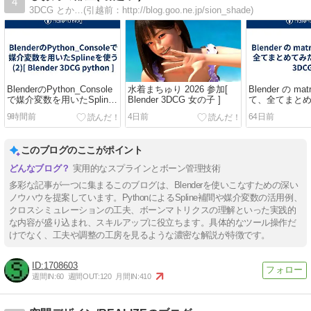
4
3DCG とか…(引越前：http://blog.goo.ne.jp/sion_shade)
BlenderのPython_Console
水着まちゅり 2026 参加[
Blender の ma
で媒介変数を用いたSpline
Blender 3DCG 女の子 ]
て、全てまとめ
を使う(2)[ Blender 3DCG
Blender 3DCG 
9時間前
4日前
64日前
python ]
このブログのここがポイント
実用的なスプラインとボーン管理技術
多彩な記事が一つに集まるこのブログは、Blenderを使いこなすための深い
ノウハウを提案しています。PythonによるSpline補間や媒介変数の活用例、
クロスシミュレーションの工夫、ボーンマトリクスの理解といった実践的
な内容が盛り込まれ、スキルアップに役立ちます。具体的なツール操作だ
けでなく、工夫や調整の工房を見るような濃密な解説が特徴です。
1708603
週間IN:
60
週間OUT:
120
月間IN:
410