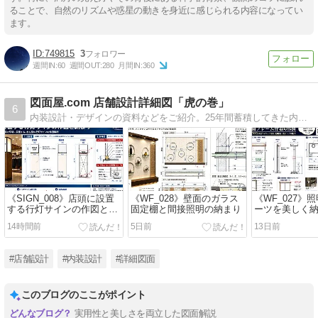
ることで、自然のリズムや惑星の動きを身近に感じられる内容になってい
ます。
749815
3
週間IN:
60
週間OUT:
280
月間IN:
360
図面屋.com 店舗設計詳細図「虎の巻」
6
内装設計・デザインの資料などをご紹介。25年間蓄積してきた内装設計図面をカテゴリーごとにご紹介しています。
《SIGN_008》店頭に設置
《WF_028》壁面のガラス
《WF_027》
する行灯サインの作図と納
固定棚と間接照明の納まり
ーツを美しく
まり
フレーム什器
14時間前
5日前
13日前
#店舗設計
#内装設計
#詳細図面
このブログのここがポイント
実用性と美しさを両立した図面解説