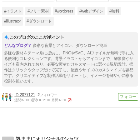
#イラスト
#フリー素材
#wordpress
#webデザイン
#無料
#Illustrator
#ダウンロード
このブログのここがポイント
多彩な背景とアイコン、ダウンロード簡単
多様な素材をテーマ別に提供し、PNGやSVG、Aiファイルが無料で手に入
る便利なコレクションです。背景イラストからアイコンまで、解像度やサ
イズも案内されており、必要な素材だけをスマートに選べる親切設計。操
作はクリックやタップだけで完了し、配色やサイズのカスタマイズも容易
です。クリエイティブな制作活動をサポートし、イメージを鮮やかに彩る
役割を担います。
2077121
2
週間IN:
10
週間OUT:
110
月間IN:
30
気ままにオリジナルTシャツ