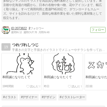
多様なジャンルのイラストを高品質な無料素材として提供しています。東
京都や北海道の地図から、日本の名物や食べ物、花やアイコンまで、幅広
く取り揃え。すべて商用利用と透過PNG対応で、ダウンロードもスムー
ズ。サイトを訪れるだけで、面倒な検索作業を省いた便利な素材集として
役立ちます。
2073822
2
週間IN:
12
週間OUT:
78
月間IN:
48
つれづれしつじ
19
手書きの文字と手描きのイラストでメニューやチラシを作っております！詳しくは「綿羊亭」で検索くださいませー！
和田誠になりたくて
和田誠になりたくて
和田誠になり
19時間前
昨日
2日前
#イラスト
#デザイナー
#デザイン
#イラストレーター