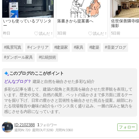
いつも使っているプリンタ
落書きから提案書へ
佐世保善隣寺
ー
撮影
昨日
3日前
5日前
#風景写真
#インテリア
#建築家
#家具
#建築
#音楽ブログ
#ダンボール家具
#伝統技術
このブログのここがポイント
建築と自然を融合させた多彩な紹介
多彩な記事を通して、建築の龍角と美意識を融合させた世界観を表現して
います。歴史や文化、自然の風景、ペットの温かさまで多方面に渡るテー
マを掘り下げ、日常の豊かさと芸術性を融合させた視点を提案。細部にわ
たる現場報告や趣味の紹介をバランス良く盛り込み、一層の深みと魅力を
感じさせる内容になっています。
2102388
1
週間IN:
720
週間OUT:
3260
月間IN:
3360