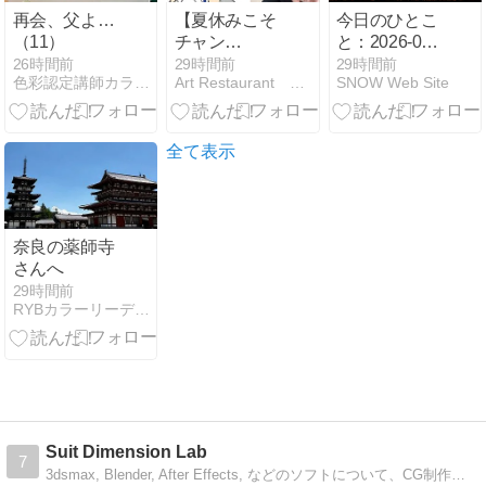
再会、父よ…
【夏休みこそ
今日のひとこ
（11）
チャン
と：2026-08-
ス！？】自分
10 -世界ライ
26時間前
29時間前
29時間前
色彩認定講師カラリスト近藤正憲
Art Restaurant 「こころばえ」
SNOW Web Site
の時間が倍増
オンの日-
する！ママ栄
養士の秘密
全て表示
奈良の薬師寺
さんへ
29時間前
RYBカラーリーディングで色を解く
Suit Dimension Lab
7
3dsmax, Blender, After Effects, などのソフトについて、CG制作に関する技術的な情報を投稿しています。maxscriptなどのスクリプト関連の情報も投稿します。