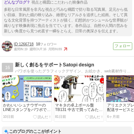
視点と構図にこだわった映像作品
多彩な日常風景を非凡な視点と巧みな構図で切り取る写真展。足元から低
い目線、割れた鏡の映り込み、緻密なリアルさを追求した絵画。そして異
なる文化背景を持つアーティストが描く、幻想的かつシュールな世界観が
織りなす映像表現に焦点を当てています。各作品は、自然や人間の営みを
新しい角度から見つめ直す一瞬をとらえ、日常の奥深さを伝えます。
1266718
10
週間IN:
19
週間OUT:
16
月間IN:
89
新しく創るをサポートSatopi design
16
パワポを使ったグラフィックデザイン、お絵かき、web素材作り、木工、手芸まで含めたDIY、ひとり起業・副業など、新しく創るをサポートします。
かわいいシュナウザーの
マキタの卓上ボール盤
アリエクスプレ
LINEスタンプをパワポで作
TB131 中古で買ってみた！
配送サービス
ってみました！作り方公
バリ有無、芯ブレ等いろい
送サービス
10日前
81日前
6ヶ月前
開！
ろ紹介します！
このブログのここがポイント