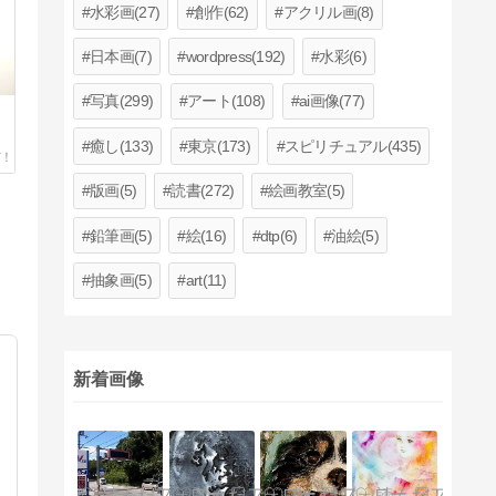
水彩画(27)
創作(62)
アクリル画(8)
日本画(7)
wordpress(192)
水彩(6)
写真(299)
アート(108)
ai画像(77)
癒し(133)
東京(173)
スピリチュアル(435)
版画(5)
読書(272)
絵画教室(5)
鉛筆画(5)
絵(16)
dtp(6)
油絵(5)
抽象画(5)
art(11)
新着画像