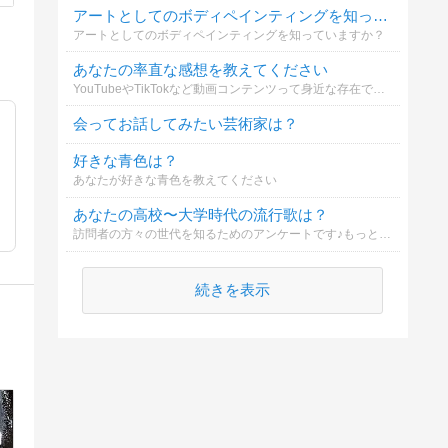
アートとしてのボディペインティングを知っていますか
アートとしてのボディペインティングを知っていますか？
あなたの率直な感想を教えてください
YouTubeやTikTokなど動画コンテンツって身近な存在ですよね。その動画を制作する 動画編集 ってどう思いますか？こそっと教えてください。
会ってお話してみたい芸術家は？
好きな青色は？
あなたが好きな青色を教えてください
あなたの高校〜大学時代の流行歌は？
訪問者の方々の世代を知るためのアンケートです♪もっといい曲などあれば思い出と共にご記載ください♪♪
続きを表示