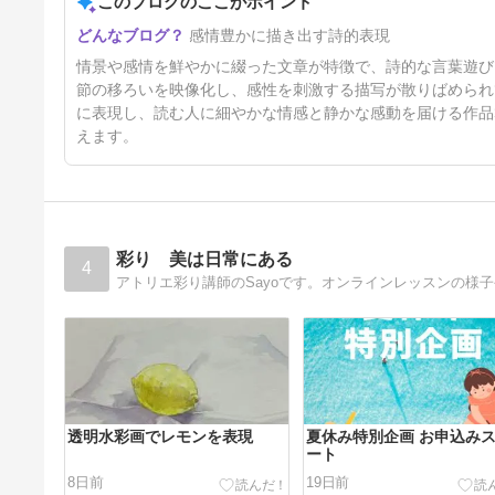
このブログのここがポイント
気持ち揺れる梅雨
感情豊かに描き出す詩的表現
51日前
情景や感情を鮮やかに綴った文章が特徴で、詩的な言葉遊び
節の移ろいを映像化し、感性を刺激する描写が散りばめられ
に表現し、読む人に細やかな情感と静かな感動を届ける作品
えます。
彩り 美は日常にある
4
透明水彩画でレモンを表現
夏休み特別企画 お申込み
ート
8日前
19日前