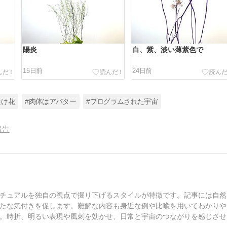
陽炎
白、紫、淡い薄紫色で
15日前
24日前
生け花
#肉体はアバター
#プログラムされた宇宙
報告
チュアルを独自の視点で掘り下げるスタイルが特徴です。記事には自然
たな気付きを促します。難解な内容も身近な例や比喩を用いてわかりや
。時折、明るい表現や風刺を効かせ、日常と宇宙のつながりを感じさせ