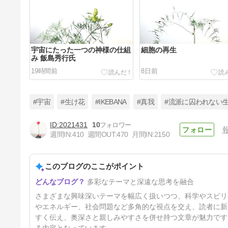
宇宙にたった一つの神様の仕組
細胞の再生
み 飯島秀行氏
19時間前
8日前
#宇宙
#生け花
#IKEBANA
#真我
#流派に囚われない
2021431
10
週間IN:
410
週間OUT:
470
月間IN:
2150
お互いに花束を贈る
このブログのここがポイント
32日前
多彩なテーマと深遠な思考を融合
さまざまな興味深いテーマを幅広く扱いつつ、科学やスピリ
やエネルギー、社会問題など多角的な視点を交え、読者に新
すく伝え、奥深さと親しみやすさを併せ持つ文章が魅力です