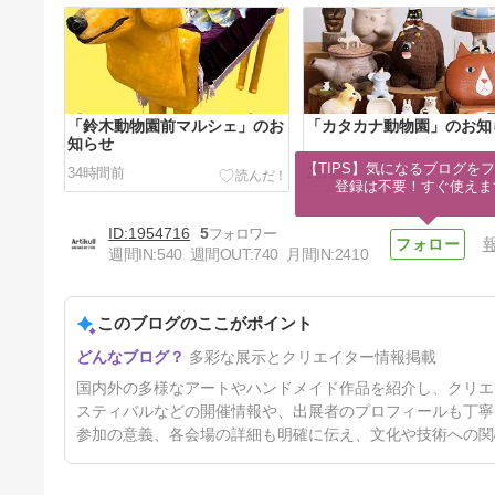
「鈴木動物園前マルシェ」のお
「カタカナ動物園」のお知
知らせ
【TIPS】気になるブログをフ
34時間前
2日前
登録は不要！すぐ使えま
1954716
5
週間IN:
540
週間OUT:
740
月間IN:
2410
このブログのここがポイント
「HandMade In Japan Fes'
多彩な展示とクリエイター情報掲載
2026」のお知らせ
37日前
国内外の多様なアートやハンドメイド作品を紹介し、クリエ
スティバルなどの開催情報や、出展者のプロフィールも丁寧
参加の意義、各会場の詳細も明確に伝え、文化や技術への関