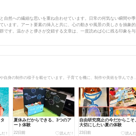
と自然への繊細な思いを重ね合わせています。日常の何気ない瞬間や季
ています。アート要素の挿入と共に、心の動きや風景の美しさを抽象的
群です。温かさと儚さが交錯する文章は、一度読めば心に残る印象を与
アトリエ彩り講師のSayoです。オンラインレッスンの様子や自身の制作の様子を載せています
スタ
夏休みだからできる、3つのア
自由研究廃止の今だからこそ
ート体験
大切にしたい夏の体験
22日前
23日前