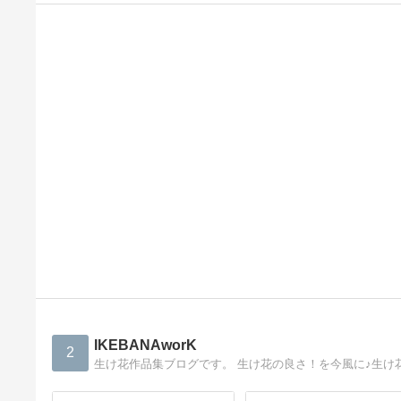
IKEBANAworK
2
生け花作品集ブログです。 生け花の良さ！を今風に♪生け