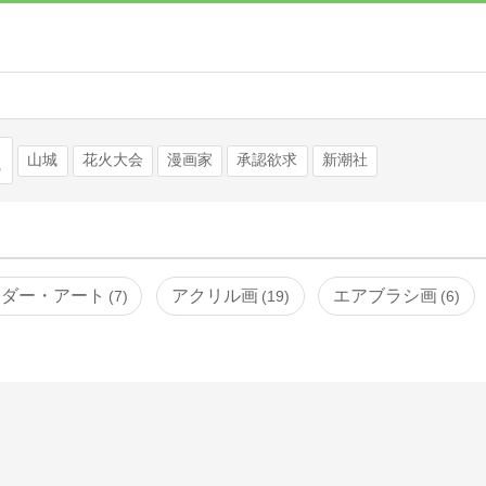
検索
山城
花火大会
漫画家
承認欲求
新潮社
イダー・アート
アクリル画
エアブラシ画
7
19
6