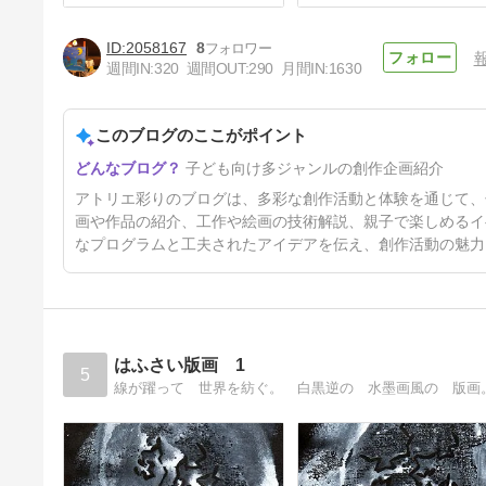
2058167
8
週間IN:
320
週間OUT:
290
月間IN:
1630
このブログのここがポイント
夏のひまわりを透明水彩で
子ども向け多ジャンルの創作企画紹介
29日前
アトリエ彩りのブログは、多彩な創作活動と体験を通じて、
画や作品の紹介、工作や絵画の技術解説、親子で楽しめるイ
なプログラムと工夫されたアイデアを伝え、創作活動の魅力
はふさい版画 1
5
線が躍って 世界を紡ぐ。 白黒逆の 水墨画風の 版画