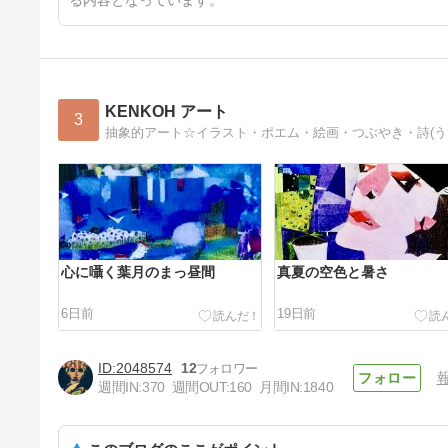
る内容となっています。
KENKOH アート
3
抽象的アート☆イラスト・ポエム・絵画・つぶやき・詩(う
心に囁く葉月のまっ昼間
真夏の空色と暑さ
6日前
19日前
2048574
12
週間IN:
370
週間OUT:
160
月間IN:
1840