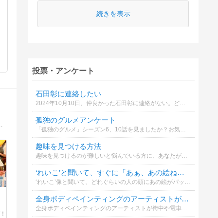
続きを表示
投票・アンケート
石田彰に連絡したい
2024年10月10日、仲良かった石田彰に連絡がない。どうする？
孤独のグルメアンケート
。子育てを機に、制作や美術を学んできた経験、絵の描き方、画材などについて発信していきます。
「孤独のグルメ」シーズン6、10話を見ましたか？お気に入りの回は？
趣味を見つける方法
趣味を見つけるのが難しいと悩んでいる方に、あなたがおすすめの見つけ方は？
‘れいこ’と聞いて、すぐに「あぁ、あの絵ね・・・」とすぐに頭に浮かんだ？
‘れいこ’像と聞いて、どれぐらいの人の頭にあの絵がパッと浮かぶのか、割合を知りたくなりました。日本人なら限りなく100%に近いのでは？みんな知ってるトラウマレベルの絵・・・（笑）
、
全身ボディペインティングのアーティストが街中にいたら、どうしますか？
全身ボディペインティングのアーティストが街中や電車内に現れたら、どうしますか？アーティストは撮影や触られることを拒否しない前提で回答お願いします。