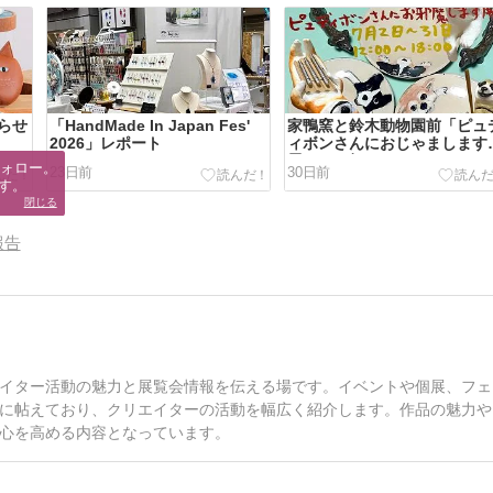
らせ
「HandMade In Japan Fes'
家鴨窯と鈴木動物園前「ピュ
2026」レポート
ィボンさんにおじゃまします
展」のお知らせ
ォロー。

23日前
30日前
す。
閉じる
報告
イター活動の魅力と展覧会情報を伝える場です。イベントや個展、フェ
に帖えており、クリエイターの活動を幅広く紹介します。作品の魅力や
心を高める内容となっています。