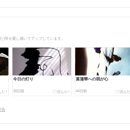
た)等を愛し描いてアップしています。
今日の灯り
菖蒲華への我が心
30日前
44日前
報告