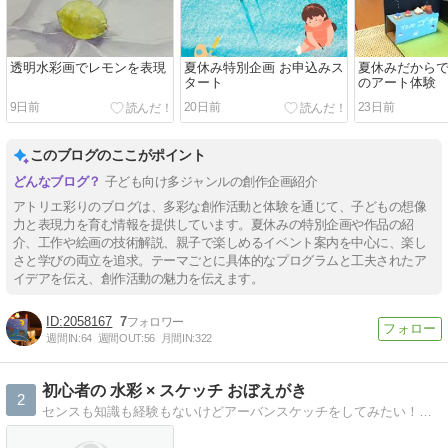
透明水彩画でレモンを表現
夏休み特別企画 お申込みス
夏休みだからで
タート
のアート体験
9日前
20日前
23日前
このブログのここがポイント
子ども向け多ジャンルの創作企画紹介
アトリエ彩りのブログは、多彩な創作活動と体験を通じて、子どもの想像
力と表現力を育む情報を提供しています。夏休みの特別企画や作品の紹
介、工作や絵画の技術解説、親子で楽しめるイベント案内を中心に、楽し
さと学びの両立を追求。テーマごとに具体的なプログラムと工夫されたア
イデアを伝え、創作活動の魅力を伝えます。
2058167
7
週間IN:
64
週間OUT:
56
月間IN:
322
初心者の 水彩 × スケッチ おぼえがき
2
センスも知識も経験もないけどアーバンスケッチをしてみたい！そんな初心者の覚書です