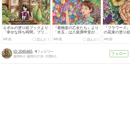
エポルの塗り絵ブックより
『着物姿の乙女たち』より
『フラワーズ
「幸せな待ち時間」プリズ
「水玉」は八坂庚申堂がモ
の花束の塗り
マカラーで塗ってみた
デル！くくり猿いっぱい塗
気に入りはプ
4年前
4年前
4年前
ってみた
2045465
4
週間IN:
0
週間OUT:
36
月間IN:
1