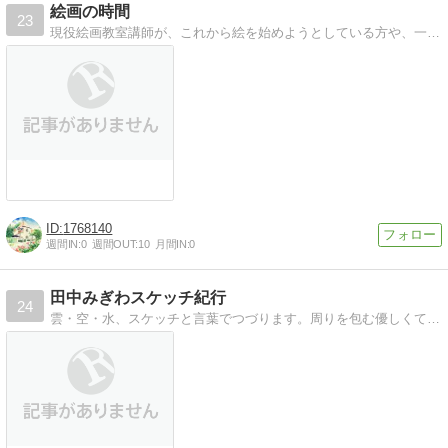
絵画の時間
23
現役絵画教室講師が、これから絵を始めようとしている方や、一人で描いているけどなかなか上手くいかない方に向けて、丁寧に絵の描き方やポイントを教えます。
1768140
週間IN:
0
週間OUT:
10
月間IN:
0
田中みぎわスケッチ紀行
24
雲・空・水、スケッチと言葉でつづります。周りを包む優しくて果てしない自然に身も心もゆだねる。私は自然の一部分でありたい。