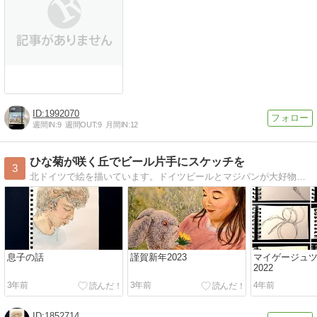
1992070
週間IN:
9
週間OUT:
9
月間IN:
12
ひな菊が咲く丘でビール片手にスケッチを
3
北ドイツで絵を描いています。ドイツビールとマジパンが大好物。ひな菊が咲き乱れる春がドイツでいちばん好きな季節です。
息子の話
謹賀新年2023
マイゲージュ
2022
3年前
3年前
4年前
1852714