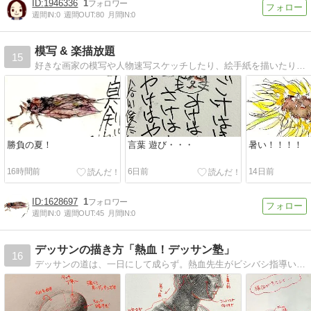
1946336
1
週間IN:
0
週間OUT:
80
月間IN:
0
模写 & 楽描放題
15
好きな画家の模写や人物速写スケッチしたり、絵手紙を描いたり アクリル絵の具で石ころに動物などの絵を描いたりfスマホで花を撮ったりして楽しんでいます。。
勝負の夏！
言葉 遊び・・・
暑い！！！！
16時間前
6日前
14日前
1628697
1
週間IN:
0
週間OUT:
45
月間IN:
0
デッサンの描き方「熱血！デッサン塾」
16
デッサンの道は、一日にして成らず。熱血先生がビシバシ指導いたします。美術も漫画もイラストでも、全ての基礎となるデッサンのディープな世界へようこそ！