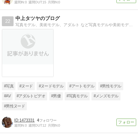
週間IN:
0
週間OUT:
15
月間IN:
0
中上タツヤのブログ
22
写真モデル、美術モデル、アダルト など写真モデルや美術モデル、アダルトやってます。
#写真
#ヌード
#ヌードモデル
#アートモデル
#男性モデル
#AV
#アダルトビデオ
#男優
#写真モデル
#メンズモデル
#男性ヌード
1473331
4
週間IN:
0
週間OUT:
12
月間IN:
0