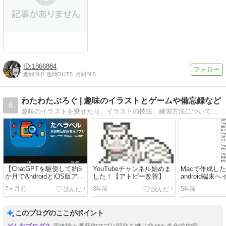
1866884
週間IN:
0
週間OUT:
5
月間IN:
5
わたわたぶろぐ | 趣味のイラストとゲームや備忘録など
6
趣味のイラストを乗せたり、イラストの技法、練習方法について記事を書く予定です。
【ChatGPTを駆使して約5
YouTubeチャンネル始めま
Macで作成した
か月でAndroidとiOS版アプ
した！【アトピー改善】
android端末
リを開発＆リリースしてみ
する方法
7ヶ月前
3年前
5年前
た話】
このブログのここがポイント