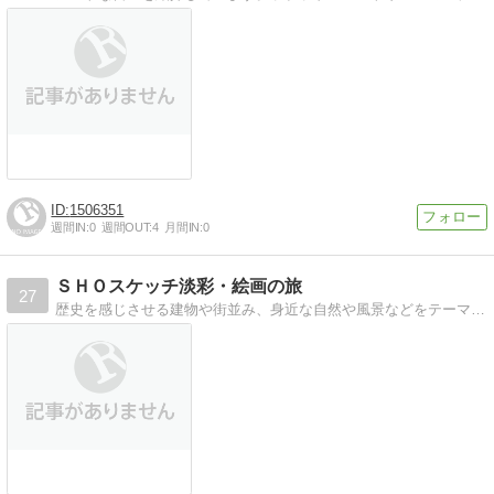
1506351
週間IN:
0
週間OUT:
4
月間IN:
0
ＳＨＯスケッチ淡彩・絵画の旅
27
歴史を感じさせる建物や街並み、身近な自然や風景などをテーマに，旅をしながら描いたスケッチや水彩画・油彩画の作品をのせています。