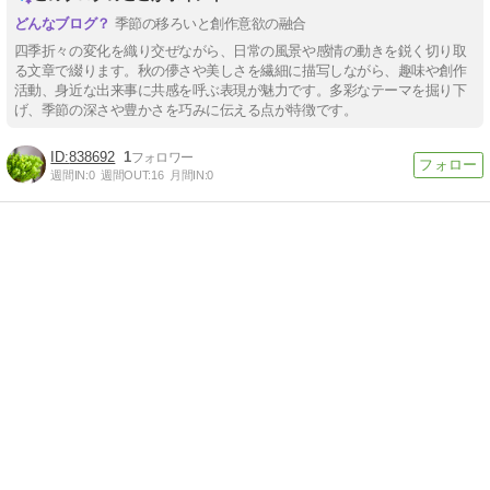
季節の移ろいと創作意欲の融合
四季折々の変化を織り交ぜながら、日常の風景や感情の動きを鋭く切り取
る文章で綴ります。秋の儚さや美しさを繊細に描写しながら、趣味や創作
活動、身近な出来事に共感を呼ぶ表現が魅力です。多彩なテーマを掘り下
げ、季節の深さや豊かさを巧みに伝える点が特徴です。
838692
1
週間IN:
0
週間OUT:
16
月間IN:
0