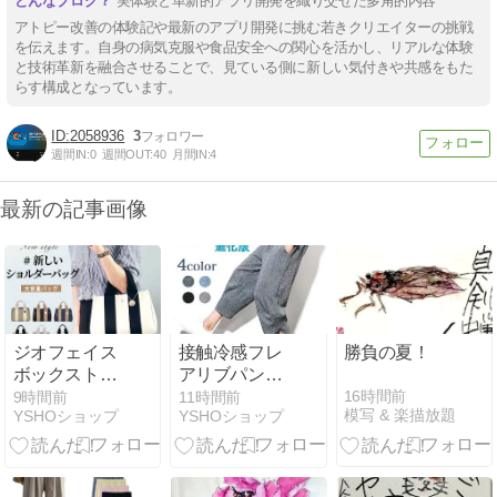
実体験と革新的アプリ開発を織り交ぜた多角的内容
アトピー改善の体験記や最新のアプリ開発に挑む若きクリエイターの挑戦
を伝えます。自身の病気克服や食品安全への関心を活かし、リアルな体験
と技術革新を融合させることで、見ている側に新しい気付きや共感をもた
らす構成となっています。
2058936
3
週間IN:
0
週間OUT:
40
月間IN:
4
最新の記事画像
ジオフェイス
接触冷感フレ
勝負の夏！
ボックストー
アリブパンツ
ト 2WAYトー
しゃり感カラ
16時間前
9時間前
11時間前
模写 & 楽描放題
YSHOショップ
YSHOショップ
トバッグ 肩楽
ーワイドパン
トートバッグ
ツ リネン・麻
LH-L0001Z
イージーパン
ツ」