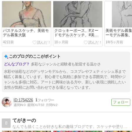
パステルスケッチ、美術モ
クロッキーポース、#ヌー
美術モデル募
デル募集大阪
ドモデルスケッチ、#美術
ーモデル募集
モデル募集大阪、#デッサ
42日前
10ヶ月前
1年5ヶ月前
ンモデル募集
このブログのここがポイント
多彩なジャンルと経験者も歓迎する温かさ
水彩や油彩などのデッサンモデルから、コスプレやフェティッシュ系まで
幅広く募集しています。初心者でも気軽に参加できる雰囲気で、時間やジ
ャンルも多様に対応。アートに興味がある方や、新しい表現に挑戦したい
女性が気軽にお問い合わせできる場となっています。
1754226
1
週間IN:
0
週間OUT:
32
月間IN:
2
てがきーの
8
なんでも描くことが好きな私の趣味ブログです。スケッチや塗り絵、ノート作りなど楽しんでいます。