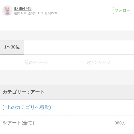
864749
週間IN:
0
週間OUT:
3
月間IN:
0
1〜30位
前のページ
次のページ
カテゴリー : アート
(↑上のカテゴリへ移動)
※アート(全て)
980