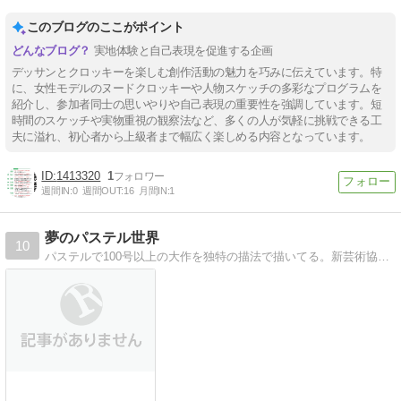
このブログのここがポイント
実地体験と自己表現を促進する企画
デッサンとクロッキーを楽しむ創作活動の魅力を巧みに伝えています。特
に、女性モデルのヌードクロッキーや人物スケッチの多彩なプログラムを
紹介し、参加者同士の思いやりや自己表現の重要性を強調しています。短
時間のスケッチや実物重視の観察法など、多くの人が気軽に挑戦できる工
夫に溢れ、初心者から上級者まで幅広く楽しめる内容となっています。
1413320
1
週間IN:
0
週間OUT:
16
月間IN:
1
夢のパステル世界
10
パステルで100号以上の大作を独特の描法で描いてる。新芸術協会副理事長・日本美術家連盟会員