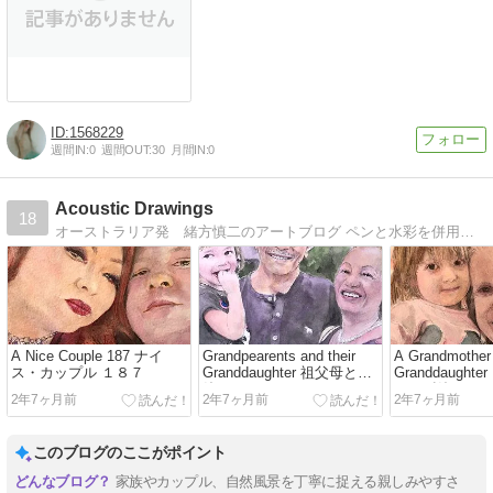
1568229
週間IN:
0
週間OUT:
30
月間IN:
0
Acoustic Drawings
18
オーストラリア発 緒方慎二のアートブログ ペンと水彩を併用した「響く音のような描写」＝修正なしの「一発描き」を毎日更新中
A Nice Couple 187 ナイ
Grandpearents and their
A Grandmother 
ス・カップル １８７
Granddaughter 祖父母と孫
Granddaught
娘
んと孫娘
2年7ヶ月前
2年7ヶ月前
2年7ヶ月前
このブログのここがポイント
家族やカップル、自然風景を丁寧に捉える親しみやすさ