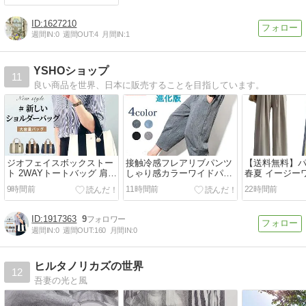
1627210
週間IN:
0
週間OUT:
4
月間IN:
1
YSHOショップ
11
良い商品を世界、日本に販売することを目指しています。
ジオフェイスボックストー
接触冷感フレアリブパンツ
【送料無料】パ
ト 2WAYトートバッグ 肩楽
しゃり感カラーワイドパン
春夏 イージー
トートバッグ LH-L0001Z
ツ リネン・麻イージーパン
レディース ボ
9時間前
11時間前
22時間前
ツ」
1917363
9
週間IN:
0
週間OUT:
160
月間IN:
0
ヒルタノリカズの世界
12
吾妻の光と風