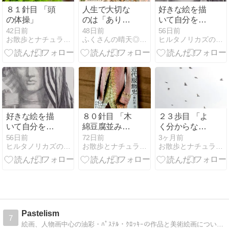
８１針目 「頭
人生で大切な
好きな絵を描
の体操」
のは「ありが
いて自分をも
とう」と「ご
っと輝かせて
42日前
48日前
56日前
お散歩とナチュラルなフャッションと・・・
ふくさんの晴天◎クロッキー日和！！
ヒルタノリカズの世界
めんなさい」
みませんか？
ともう一つは
好きな絵を描
８０針目 「木
２３歩目 「よ
いて自分をも
綿豆腐並みの
く分からない
っと輝かせて
厚み」
お話」
56日前
72日前
3ヶ月前
ヒルタノリカズの世界
お散歩とナチュラルなフャッションと・・・
お散歩とナチュラルなフャッションと・・・
みませんか？
Pastelism
7
絵画、人物画中心の油彩・ﾊﾟｽﾃﾙ・ｸﾛｯｷｰの作品と美術絵画について。ﾓﾃﾞﾙさんも募集です。