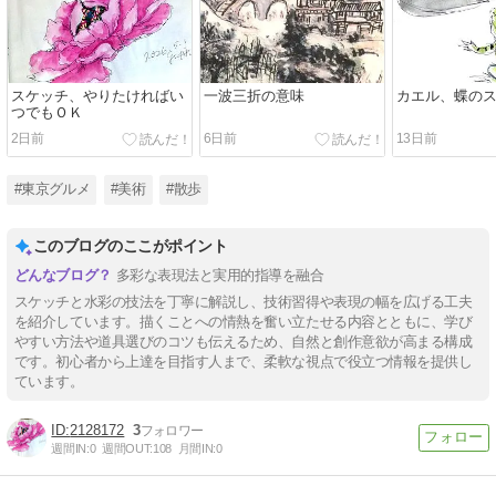
スケッチ、やりたければい
一波三折の意味
カエル、蝶の
つでもＯＫ
2日前
6日前
13日前
#東京グルメ
#美術
#散歩
このブログのここがポイント
多彩な表現法と実用的指導を融合
スケッチと水彩の技法を丁寧に解説し、技術習得や表現の幅を広げる工夫
を紹介しています。描くことへの情熱を奮い立たせる内容とともに、学び
やすい方法や道具選びのコツも伝えるため、自然と創作意欲が高まる構成
です。初心者から上達を目指す人まで、柔軟な視点で役立つ情報を提供し
ています。
2128172
3
週間IN:
0
週間OUT:
108
月間IN:
0