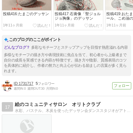
投稿416:たまごのデッサン
投稿417:石膏像「聖ジョル
投稿419:おた
ジョ胸像」のデッサン
ール、こめ油
1年11ヶ月前
1年11ヶ月前
1年11ヶ月前
このブログのここがポイント
多彩なモチーフとステップアップを目指す熱意溢れる内容
多様なモチーフの描き方や表現技術に焦点を当て、初心者から上級者まで
自分の成長を実感できる内容が特徴です。描き方や陰影、質感表現のコツ
を具体的に紹介し、作者の努力と向上心が伝わる励ましの言葉が多く見ら
れます。
1731717
5
週間IN:
0
週間OUT:
30
月間IN:
0
絵のコミュニティサロン オリトクラブ
17
水彩、パステル、木炭を使ったデッサン会ダンススタジオがアトリエです。絵もダンスも技術ではなく心で表現します!!