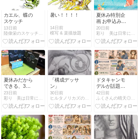
カエル、蝶の
暑い！！！！
夏休み特別企
スケッチ
画 お申込みス
タート
14日前
13日前
20日前
模写 & 楽描放題
陸偉栄のスケッチ教室in東京
彩り 美は日常にある
夏休みだから
「構成デッサ
ドタキャンモ
できる、3つ
ン」
デルが話題に
のアート体験
なっています
23日前
30日前
42日前
彩り 美は日常にある
ヒルタノリカズの世界
ふくさんの晴天◎クロッキー日和！！