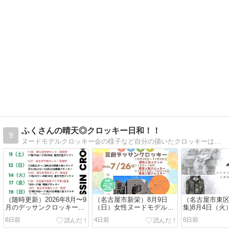
ふくさんの晴天◎クロッキー日和！！
9
ヌードモデルクロッキー会の様子など自分の描いたクロッキーは全て掲載しています。
（随時更新）2026年8月〜9
（名古屋市新栄）8月9日
（名古屋市東区
月のデッサンクロッキー会
（日）女性ヌードモデルの
集)8月4日（
の予定
やさしい芸創デッサンクロ
人物画のお知
6日前
4日前
6日前
ッキー開催のお知らせ