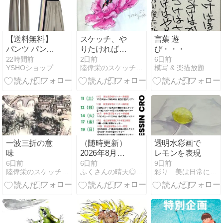
【送料無料】
スケッチ、や
言葉 遊
パンツ パンツ
りたければい
び・・・
春夏 イージー
つでもＯＫ
22時間前
2日前
6日前
YSHOショップ
陸偉栄のスケッチ教室in東京
模写 & 楽描放題
ワイドパンツ
レディース ボ
トムス
一波三折の意
（随時更新）
透明水彩画で
味
2026年8月〜9
レモンを表現
月のデッサン
6日前
6日前
9日前
陸偉栄のスケッチ教室in東京
ふくさんの晴天◎クロッキー日和！！
彩り 美は日常にある
クロッキー会
の予定