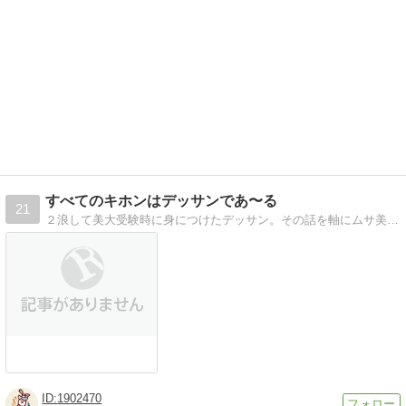
すべてのキホンはデッサンであ〜る
21
２浪して美大受験時に身につけたデッサン。その話を軸にムサ美時代、昔イラストレーター、現在デザイナーとして活動してる現場の声。フリーとして生き残るコツなどの記事。
1902470