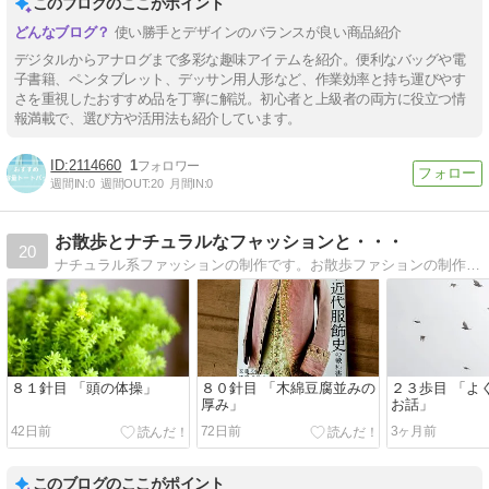
このブログのここがポイント
使い勝手とデザインのバランスが良い商品紹介
デジタルからアナログまで多彩な趣味アイテムを紹介。便利なバッグや電
子書籍、ペンタブレット、デッサン用人形など、作業効率と持ち運びやす
さを重視したおすすめ品を丁寧に解説。初心者と上級者の両方に役立つ情
報満載で、選び方や活用法も紹介しています。
2114660
1
週間IN:
0
週間OUT:
20
月間IN:
0
お散歩とナチュラルなフャッションと・・・
20
ナチュラル系ファッションの制作です。お散歩ファションの制作と街で出会った人や物や空気感を書き込みます。
８１針目 「頭の体操」
８０針目 「木綿豆腐並みの
２３歩目 「よ
厚み」
お話」
42日前
72日前
3ヶ月前
このブログのここがポイント