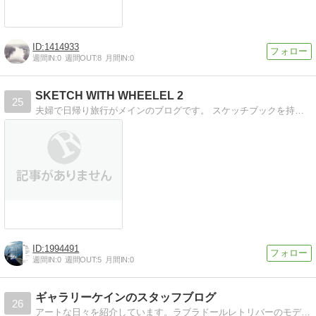
1414933
週間IN:
0
週間OUT:
8
月間IN:
0
SKETCH WITH WHEELEL 2
25
夫婦で日帰り旅行がメインのブログです。 スケッチブックを持ったツーリングライダーでもあり展覧会もやっています。
1994491
週間IN:
0
週間OUT:
5
月間IN:
0
ギャラリーケインのスタッフブログ
26
アートな日々を紹介しています。ラブラドールレトリバーのモデルにした絵画やwebデザインを制作しています。