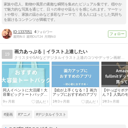
家族や恋人、動物や風景の素敵な瞬間を集めたビジュアル集です。穏やか
で魅力的な写真を通じて、日々の幸せや温もりを感じられます。マーケッ
トや祭り、家族の温かみなど多彩なテーマで、見る人にほっとした気持ち
を届けるコンテンツが満載です。
1337051
4
週間IN:
0
週間OUT:
24
月間IN:
0
画力あっぷる｜イラスト上達したい
19
クリスタやSAIなどデジタルイラスト上達のコツやデッサン画材など紹介しています
同人イベントに大活躍！大
【絵が上手くなる！】画力
【やっぱりボ
容量ビッグトートバッグお
アップにおすすめのアプリ
ん？】人気の
すすめ5選
どれ？Amazon
9ヶ月前
1年3ヶ月前
1年3ヶ月前
Minzramd（現
デッサン人形
#漫画
#アニメ
#デジタルイラスト