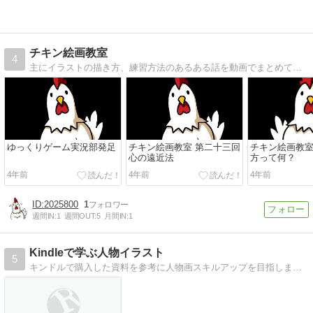
チキン絵画教室
4
主にイラストの描き方、練習方法のあるある話を動画でまとめています。初心者の方の絵の参考にぜひどうぞ
ゆっくりゲーム実況部発足
チキン絵画教室 第二十三回
チキン絵画教室
心の遠近法
方って何？
4年前
4年前
4年前
2025800
1
週間IN:
1
週間OUT:
5
月間IN:
1
Kindleで学ぶ人物イラスト
5
キンドルで購入した資料を参考に人物画スキルアップを目指します、クロッキー、デッサン、人物画に興味ある方は是非お越しください。