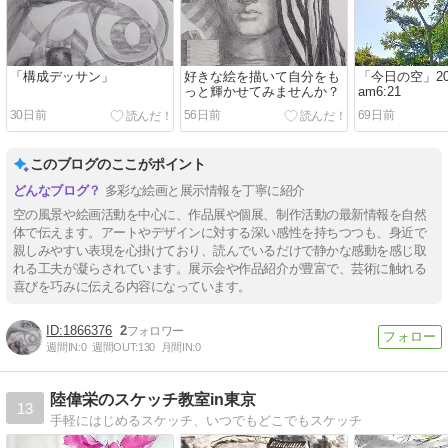
「構成デッサン」
好きな絵を描いて自分をも
「今日の空」2026
っと輝かせてみませんか？
am6:21
30日前
56日前
69日前
このブログのここがポイント
多彩な絵画と展示情報を丁寧に紹介
空の風景や絵画活動を中心に、作品展や個展、制作活動の最新情報を自然
体で伝えます。アートやデザインに対する深い感性を持ちつつも、身近で
親しみやすい表現を心掛けており、読んでいるだけで静かな感動を感じ取
れる工夫が凝らされています。展示会や作品紹介が豊富で、芸術に触れる
【Tips】気になるブログをフォロー。

登録不要。更新を逃さずキャッチ！
喜びを巧みに伝える内容になっています。
閉じる
1866376
2
週間IN:
0
週間OUT:
130
月間IN:
0
陸偉栄のスケッチ教室in東京
13
手軽にはじめるスケッチ、いつでもどこでもスケッチ