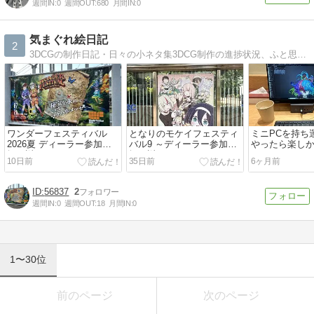
週間IN:
0
週間OUT:
680
月間IN:
0
気まぐれ絵日記
2
3DCGの制作日記・日々の小ネタ集3DCG制作の進捗状況、ふと思った小ネタを気まぐれに書き綴ってます。
ワンダーフェスティバル
となりのモケイフェスティ
ミニPCを持ち運
2026夏 ディーラー参加の
バル9 ～ディーラー参加の
やったら楽し
振り返り
振り返り～
10日前
35日前
6ヶ月前
56837
2
週間IN:
0
週間OUT:
18
月間IN:
0
1〜30位
前のページ
次のページ