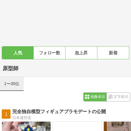
人気
フォロー数
急上昇
新着
原型師
1〜30位
画像表示
文字表示
完全独自模型フィギュアプラモデートの公開
1
日本連邦党