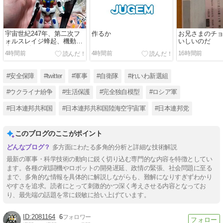
宇宙世紀247年、第二次フ
作るか
お兄さまのチ
ォルスレイジ蜂起、機動戦
いしいのだ
士ガンダムリフレイン、リ
4時間前
4時間前
16時間前
フレイン（Refrain）追憶の
RΖ、RΖはリヴァイブジオ
ンの意味
#安全保障
#twitter
#軍事
#自衛隊
#れいわ新選組
#ウクライナ紛争
#生活保護
#完全独自模型
#ロシア軍
#日本連邦共和国
#日本連邦共和国陸海空宇宙軍
#日本連邦党
このブログのここがポイント
多方面にわたる多角的分析と詳細な技術解説
最新の軍事・科学技術の動向に鋭く切り込む専門的な内容を特徴としてい
ます。各種の戦闘機やロボットの開発遅延、政情の緊張、社会問題に至る
まで、多角的な情報を具体的に解説しながらも、難解になりすぎずわかり
やすさを追求。読者にとって刺激的かつ深く考えさせる内容となってお
り、最先端の話題を常に鋭敏に拾い上げています。
2081164
6