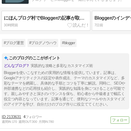
にほんブログ村でBloggerの記事が取得できない問題発生中（2026年8月）
Bloggerのイ
30時間前
7日前
#ブログ運営
#ブログノウハウ
#blogger
このブログのここがポイント
実践的な攻略と多彩なカスタマイズ術
Bloggerを使いこなすための実用的な情報を提供しています。記事は、
Googleアナリティクスの設定や表作成法、テーマのカスタマイズなど、多
彩なテーマを網羅し、具体的な手順とコツを丁寧に解説。同時に、SEOや
外部連携などの応用技も紹介し、実践的な知識を身につけることが可能で
す。親しみやすさと深さのバランスを保ち、初心者から中級者まで幅広く
役立つ内容となっています。記事を通じて、便利なツールやカスタマイズ
のアイデアを学び、自分だけのブログ作りに役立ててください。
2133631
4
週間IN:
170
週間OUT:
300
月間IN:
780