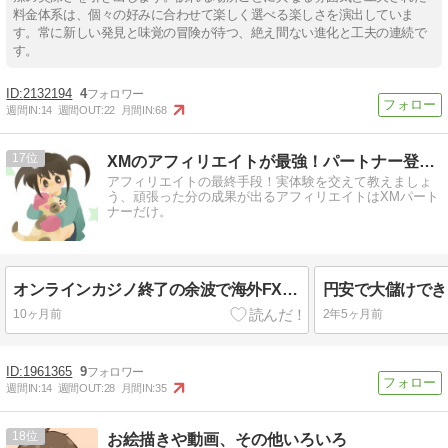
料金体系は、個々の好みに合わせて楽しく選べる楽しさを演出していま
す。常に新しい発見と味覚の冒険が待つ、絶え間ない進化と工夫の連続で
す。
2132194
4
週間IN:
14
週間OUT:
22
月間IN:
68
17
XMのアフィリエイトが最強！パートナー登録した瞬間に人生が…
アフィリエイトの最終手段！実体験を交えて教えましょ
う、頑張った分の成果が出るアフィリエイトはXMパート
ナーだけ。
オンラインカジノ終了の余波で海外FXアフィリエイトも終了。
10ヶ月前
2年5ヶ月前
1961365
9
週間IN:
14
週間OUT:
28
月間IN:
35
18
お絵描きや動画、その他いろいろ