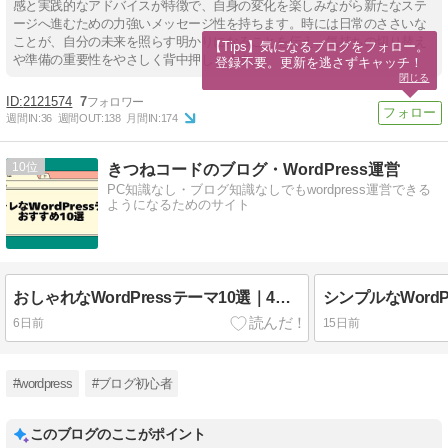
感と実践的なアドバイスが特徴で、自身の変化を楽しみながら新たなステ
ージへ進むための力強いメッセージ性を持ちます。時には⽇常のささいな
ことが、自分の未来を照らす明かりになることを伝え、気持ちの切り替え
【Tips】気になるブログをフォロー。

や準備の重要性をやさしく背中押しします。
登録不要。更新を逃さずキャッチ！
閉じる
2121574
7
週間IN:
36
週間OUT:
138
月間IN:
174
10
きつねコードのブログ・WordPress運営
PC知識なし・ブログ知識なしでもwordpress運営できる
ようになるためのサイト
おしゃれなWordPressテーマ10選｜4つのテイスト別に厳選
6日前
15日前
#wordpress
#ブログ初心者
このブログのここがポイント