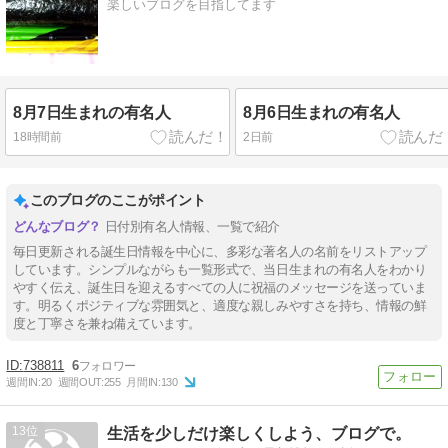
楽しいブログを目指してます
8月7日生まれの有名人
8月6日生まれの有名人
18時間前
2日前
このブログのここがポイント
日付別有名人情報、一覧で紹介
毎日更新される誕生日情報を中心に、多彩な著名人の名前をリストアップ
しています。シンプルながらも一覧形式で、当日生まれの有名人をわかり
やすく伝え、誕生日を迎えるすべての人に祝福のメッセージを送っていま
す。明るくポジティブな雰囲気と、適度な親しみやすさを持ち、情報の鮮
度と丁寧さを兼ね備えています。
738811
6
週間IN:
20
週間OUT:
255
月間IN:
130
13
生活を少しだけ楽しくしよう、ブログで。