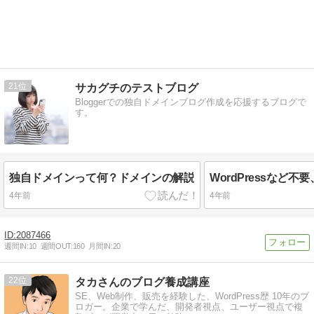
21
サカグチのテストブログ
Bloggerでの独自ドメインブログ作成を応援するブログで
す。
独自ドメインって何？ドメインの解説
4年前
4年前
2087466
週間IN:
10
週間OUT:
160
月間IN:
20
22
タカさんのブログ養成講座
SE、Web制作、販売を経験した、WordPress歴 10年のブ
ロガー。企業で学んだ、開発者視点、ユーザー視点で複