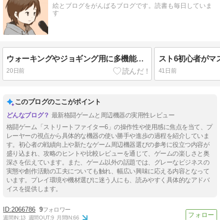
絵とブログをがんばるブログです。読書も毎日していま
す
ウォーキングやジョギング用に多機能な小型音楽プレーヤーを買ってみた
20日前
41日前
このブログのここがポイント
最新格闘ゲームと周辺機器の実用性レビュー
格闘ゲーム「ストリートファイター6」の操作性や使用感に焦点を当て、プ
レーヤーの視点から具体的な機器の使い勝手や進歩の過程を紹介していま
す。初心者の戦績向上や新たなゲーム周辺機器選びの参考に役立つ内容が
盛り込まれ、攻略のヒントや比較レビューを通じて、ゲームの楽しさと奥
深さを伝えています。また、ゲーム以外の話題では、グレーなビジネスの
実態や創作活動の工夫についても触れ、幅広い興味に応える内容となって
います。プレイ環境や機材選びに迷う人にも、読みやすく具体的なアドバ
イスを提供します。
2066786
9
週間IN:
13
週間OUT:
9
月間IN:
66