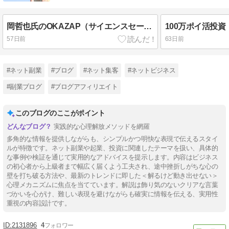
岡哲也氏のOKAZAP（サイエンスセールスカレッジ）は全営業マンの必修科目？
57日前
63日前
#ネット副業
#ブログ
#ネット集客
#ネットビジネス
#副業ブログ
#ブログアフィリエイト
このブログのここがポイント
実践的な心理解放メソッドを網羅
多角的な情報を提供しながらも、シンプルかつ明快な表現で伝えるスタイ
ルが特徴です。ネット副業や起業、投資に関連したテーマを扱い、具体的
な事例や検証を通じて実用的なアドバイスを提示します。内容はビジネス
の初心者から上級者まで幅広く届くよう工夫され、途中挫折しがちな心の
壁を打ち破る方法や、最新のトレンドに即した＜解るけど動き出せない＞
心理メカニズムに焦点を当てています。解説は飾り気のないクリアな言葉
づかいを心がけ、難しい表現を避けながらも確実に情報を伝える、実用性
重視の内容設計です。
2131896
4