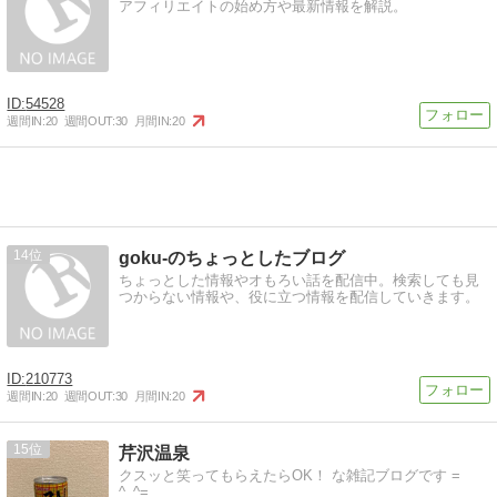
アフィリエイトの始め方や最新情報を解説。
54528
週間IN:
20
週間OUT:
30
月間IN:
20
14
goku-のちょっとしたブログ
ちょっとした情報やオもろい話を配信中。検索しても見
つからない情報や、役に立つ情報を配信していきます。
210773
週間IN:
20
週間OUT:
30
月間IN:
20
15
芹沢温泉
クスッと笑ってもらえたらOK！ な雑記ブログです =
^_^=