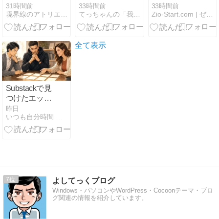
るよな
来る
方法と
31時間前
33時間前
33時間前
境界線のアトリエ -The Muted World-
てっちゃんの「我が心の詩(うた)」
Zio-Start.com | ぜったい今よりおもしろく
WordPressへ
の導入手順
【2026年版】
無料でヒート
全て表示
マップを導入
Substackで見
つけたエッセ
イ｜今日のエ
昨日
いつも自分時間 Geminiと日常
ッセイ・ラッ
ク Vol.26
7
よしてっくブログ
Windows・パソコンやWordPress・Cocoonテーマ・ブロ
グ関連の情報を紹介しています。