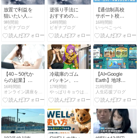
放置で利益を
逆張り手法に
【通信制高校
狙いたい人が
おすすめのイ
サポート校】
『異国の殴り
ンジケーター
第一学院
9時間前
14時間前
16時間前
ビギナブログ
ビギナブログ
いっぺこっぺ
込みGOLD』
5選！相場の
managaraBASE
を導入する前
底と天井を狙
高等部の評判
に知っておく
う方法
は？学費・通
べきこと
学を解説
【40～50代か
冷蔵庫のゴム
【AI×Google
らの起業】最
パッキン、最
Earth】地球を
強な３つの理
後に掃除した
キャンバス
16時間前
17時間前
21時間前
オンライン講座を届けたい女性起業家のための売れる発信×自動化
やっぱりキョウは小市民
人生応援ブログ
由
のはいつです
に！？新機能
か？ 数ミリの
「Nano
隙間から、冷
Banana」の衝
気が静かに逃
撃とAI時代の
げ続けていた
「ガードレー
件
ル」