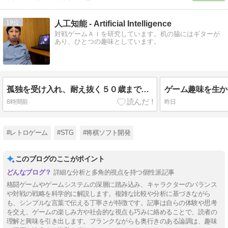
19
人工知能 - Artificial Intelligence
対戦ゲームＡＩを研究しています。机の脇にはギターが
あり、ひとつの趣味としています。
孤独を受け入れ、耐え抜く５０歳までの冒険
8時間前
昨日
#レトロゲーム
#STG
#将棋ソフト開発
このブログのここがポイント
詳細な分析と多角的視点を持つ個性派記事
格闘ゲームやゲームシステムの深層に踏み込み、キャラクターのバランス
や対戦の戦略を科学的に解説します。複雑な比較や分析に基づきながら
も、シンプルな言葉で伝える丁寧さが特徴です。記事は自らの体験や思考
を交え、ゲームの楽しみ方や社会的な視点も巧みに絡めることで、読者の
理解と興味を引き出します。フランクながらも奥行きのある論調は、趣味