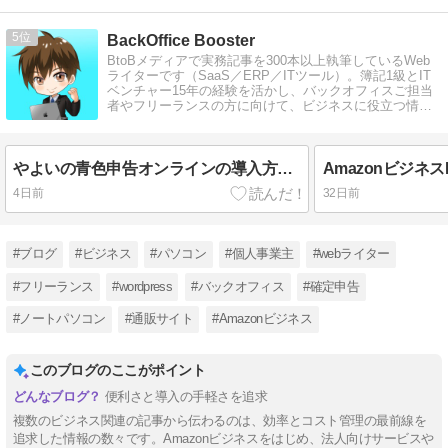
5
BackOffice Booster
BtoBメディアで実務記事を300本以上執筆しているWeb
ライターです（SaaS／ERP／ITツール）。簿記1級とIT
ベンチャー15年の経験を活かし、バックオフィスご担当
者やフリーランスの方に向けて、ビジネスに役立つ情報
を発信しています。
やよいの青色申告オンラインの導入方法と使い方、プラン変更まで解説
4日前
32日前
#ブログ
#ビジネス
#パソコン
#個人事業主
#webライター
#フリーランス
#wordpress
#バックオフィス
#確定申告
#ノートパソコン
#通販サイト
#Amazonビジネス
このブログのここがポイント
便利さと導入の手軽さを追求
複数のビジネス関連の記事から伝わるのは、効率とコスト管理の最前線を
追求した情報の数々です。Amazonビジネスをはじめ、法人向けサービスや