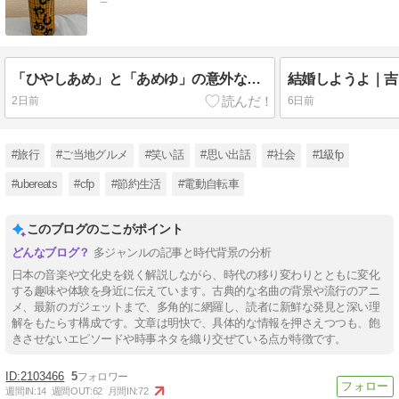
「ひやしあめ」と「あめゆ」の意外な関係｜サンガリア自販機で知った驚きの事実
2日前
6日前
#旅行
#ご当地グルメ
#笑い話
#思い出話
#社会
#1級fp
#ubereats
#cfp
#節約生活
#電動自転車
このブログのここがポイント
多ジャンルの記事と時代背景の分析
日本の音楽や文化史を鋭く解説しながら、時代の移り変わりとともに変化
する趣味や体験を身近に伝えています。古典的な名曲の背景や流行のアニ
メ、最新のガジェットまで、多角的に網羅し、読者に新鮮な発見と深い理
解をもたらす構成です。文章は明快で、具体的な情報を押さえつつも、飽
きさせないエピソードや時事ネタを織り交ぜている点が特徴です。
2103466
5
週間IN:
14
週間OUT:
62
月間IN:
72