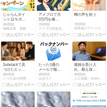
じゃらんポイ
アメブロで月
蝉の声を拾う
ント12％ポイ
3万円を稼ぐ
ントアップキ
ための失敗回
7時間前
6時間前
7時間前
境界線のアトリエ -The Muted World-
城崎温泉 旅館 喜楽の若旦那ブログ
アメブロ収益化、最短で成果を出す裏技
ャンペーン
避と収益化ス
★8月14日ま
テップ完全ガ
で！
イド
Substackで見
たった3通の
孤独を受け入
つけたエッセ
メールで報酬
れ、耐え抜く
イ｜今日のエ
5万円 ！ ｜
５０歳までの
8時間前
8時間前
8時間前
いつも自分時間 Geminiと日常
まぽろぐ
人工知能 - Artificial Intelligence
ッセイ・ラッ
2026-06-08
冒険
ク Vol.27
17:45