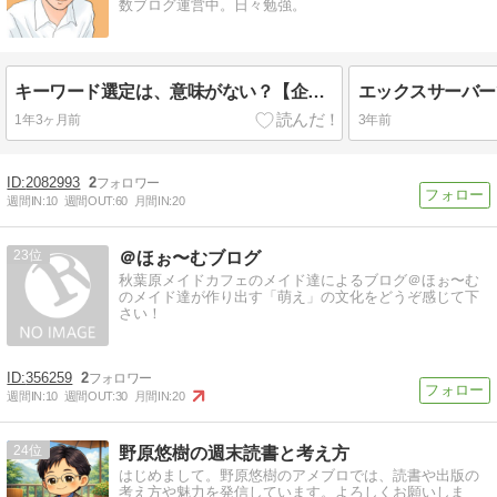
数ブログ運営中。日々勉強。
キーワード選定は、意味がない？【企業、SNS から学ぶターゲティング戦略】
1年3ヶ月前
3年前
2082993
2
週間IN:
10
週間OUT:
60
月間IN:
20
23
＠ほぉ〜むブログ
秋葉原メイドカフェのメイド達によるブログ＠ほぉ〜む
のメイド達が作り出す「萌え」の文化をどうぞ感じて下
さい！
356259
2
週間IN:
10
週間OUT:
30
月間IN:
20
24
野原悠樹の週末読書と考え方
はじめまして。野原悠樹のアメブロでは、読書や出版の
考え方や魅力を発信しています。よろしくお願いしま