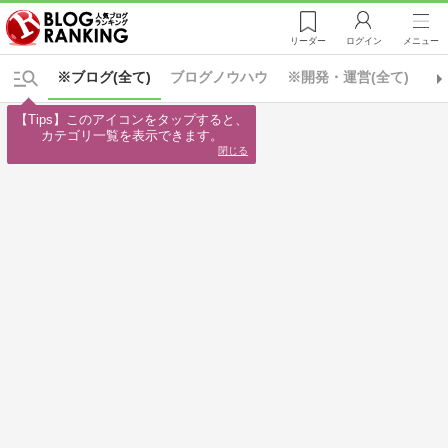
リーダー
ログイン
メニュー
※ブログ(全て)
ブログノウハウ
※開発・運営(全て)
カ
【Tips】このアイコンをタップすると、

カテゴリ一覧を表示できます。
閉じる