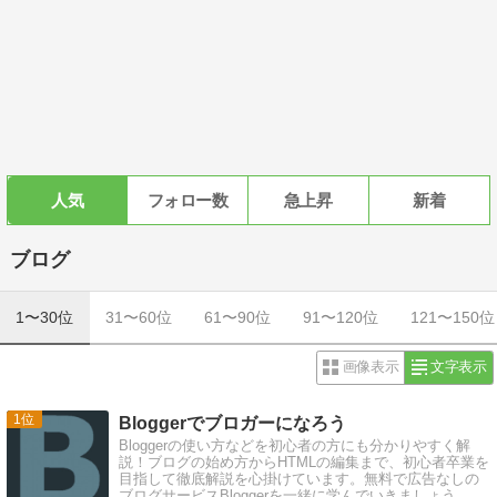
人気
フォロー数
急上昇
新着
ブログ
1〜30位
31〜60位
61〜90位
91〜120位
121〜150位
画像表示
文字表示
1
Bloggerでブロガーになろう
Bloggerの使い方などを初心者の方にも分かりやすく解
説！ブログの始め方からHTMLの編集まで、初心者卒業を
目指して徹底解説を心掛けています。無料で広告なしの
ブログサービスBloggerを一緒に学んでいきましょう。