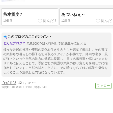
熊本震度７
あついねぇ～
10日前
12日前
このブログのここがポイント
気象変化を鋭く描写し季節感豊かに伝える
様々な天候の推移や季節の変化を生き生きとした言葉で表現し、その都度
の気持ちや暮らしの様子を切り取るスタイルが特徴です。降雨や暑さ、風
の強さといった自然の動きに敏感に反応し、日々の出来事や感じたままを
リアルに伝えることで、季節ごとの風景や気象の移り変わりを臆せずに描
き出しています。自然の移ろいと共に、その時々ならではの感覚や気分を
伝えることを重視した内容になっています。
401193
12
週間IN:
140
週間OUT:
180
月間IN:
640