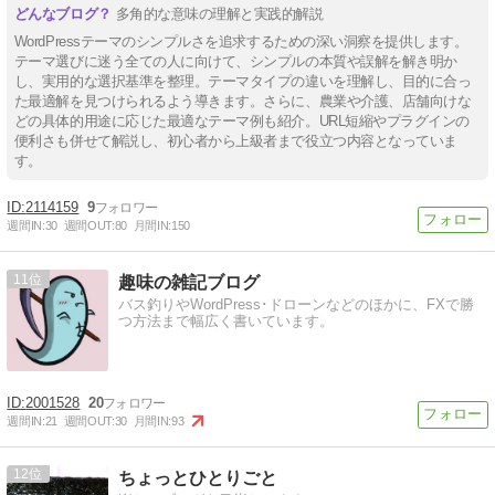
多角的な意味の理解と実践的解説
WordPressテーマのシンプルさを追求するための深い洞察を提供します。
テーマ選びに迷う全ての人に向けて、シンプルの本質や誤解を解き明か
し、実用的な選択基準を整理。テーマタイプの違いを理解し、目的に合っ
た最適解を見つけられるよう導きます。さらに、農業や介護、店舗向けな
どの具体的用途に応じた最適なテーマ例も紹介。URL短縮やプラグインの
便利さも併せて解説し、初心者から上級者まで役立つ内容となっていま
す。
2114159
9
週間IN:
30
週間OUT:
80
月間IN:
150
11
趣味の雑記ブログ
バス釣りやWordPress･ドローンなどのほかに、FXで勝
つ方法まで幅広く書いています。
2001528
20
週間IN:
21
週間OUT:
30
月間IN:
93
12
ちょっとひとりごと