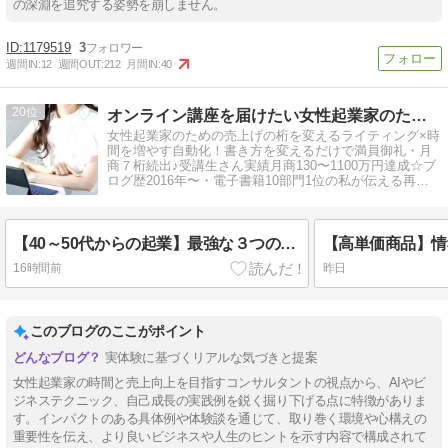
の深淵を追究する姿勢を崩しません。
1179519
3
週間IN:
12
週間OUT:
212
月間IN:
40
20
オンライン講座を届けたい女性起業家のための売れる発信×自動化
女性起業家のための売上げの桁を変えるライティング×時
間を増やす自動化！書き方を変えるだけで満員御礼・月
商７桁続出♪受講生さん実績月商130〜1100万円達成☆ブ
ログ歴2016年〜・電子書籍10部門1位の私が伝える再現
性の高い発信＆仕組み化
【40～50代からの起業】最強な３つの理由
16時間前
昨日
このブログのここがポイント
実体験に基づくリアルな気づきと提案
女性起業家の時間と売上向上を目指すコンサルタントの視点から、AIやビ
ジネステクニック、自己成長の実践例を鋭く掘り下げる点に特徴がありま
す。インパクトのある具体例や体験談を通じて、取り巻く環境や心構えの
重要性を伝え、より良いビジネスや人生のヒントを示す内容で構成されて