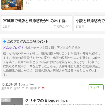
す。
宮城県で出版と野原悠樹が生み出す新たな知識の広がり
2日前
37日前
このブログのここがポイント
地域とテーマを深く掘り下げる多角的視点
様々な地域やテーマを軸に、野原悠樹を切り口とした書評や考察を展開し
ます。地域の読書習慣や文化の変化、出版の役割や小説の影響力にスポッ
トを当て、読書の本質と現代社会における意義を鋭く捉えます。記事ごと
に異なる角度やテーマを追求しながらも、読書を通じた豊かな交流や新た
な価値観の創出を伝え、読書の魅力と奥深さを伝える内容となっていま
す。
2139490
1
週間IN:
10
週間OUT:
120
月間IN:
10
25
クリボウの Blogger Tips