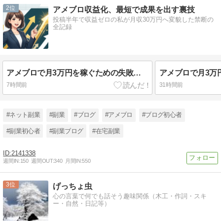
2
アメブロ収益化、最短で成果を出す裏技
投稿半年で収益ゼロの私が月収30万円へ変貌した禁断の
全記録
アメブロで月3万円を稼ぐための失敗回避と収益化ステップ完全ガイド
7時間前
31時間前
#ネット副業
#副業
#ブログ
#アメブロ
#ブログ初心者
#副業初心者
#副業ブログ
#在宅副業
2141338
週間IN:
150
週間OUT:
340
月間IN:
550
3
げっちょ虫
心の言葉で何でも話そう趣味関係（木工・作詞・スキ
ー・自然・日記等）