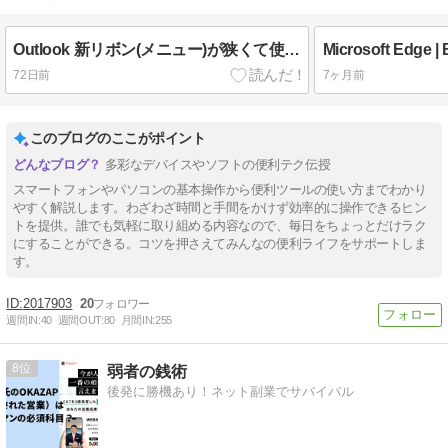
Outlook 新リボン(メニュー)が狭くて使いにくい｜広いクラシックリボンに戻す方法
72日前
7ヶ月前
このブログのここがポイント
多彩なデバイスやソフトの便利テク伝授
スマートフォンやパソコンの基本操作から便利ツールの使い方までわかり
やすく解説します。わざわざ時間と手間をかけず効率的に操作できるヒン
トを提供。誰でも気軽に取り組める内容なので、毎日をちょっとだけラク
にすることができる。コツを押さえてみんなの便利ライフをサポートしま
す。
2017903
20
週間IN:
40
週間OUT:
80
月間IN:
255
8
弱者の銭術
後発に勝機あり！ネット副業でサバイバル