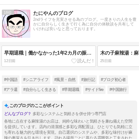
16
たにやんのブログ
2ndライフを充実させる為のブログ。一度きりの人生を豊
かに自分らしく生きて行く為に自分の体験談を共有して
いければ良いなと思っております。
早期退職｜働かなかった1年2カ月の振り返り
木の子麻辣湯：麻
12日前
25日前
#中国語
#シニアライフ
#風景・自然
#旅行記
#ブログ初心者
#アラ還
#自分らしく生きる
#早期退職
#サイドfire
#中国旅行
このブログのここがポイント
多彩なシステムと気軽さを併せ持つ専門店
各地に点在する麻辣湯のお店は、純粋な味わいと気軽さを兼ね備えた空間
を提供しています。店内の清潔感と多彩な席配置は、ひとりでも気軽に立
ち寄れる魅力的な環境を実現。自己選択のシステムや、多彩な味付けが麻
辣の奥深さを引き出します。訪れる場所ごとに異なる雰囲気と工夫された