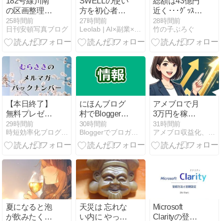
182号線川南
SWELLの使い
総額は43億円
の区画整理さ
方を初心者向
近く･･･ｸﾞｯｽﾞ
れたあの場所
けに解説｜記
大量注文､ｷｬﾝｾ
25時間前
27時間前
28時間前
日刊安頓写真ブログ
Leolab | AI×副業×お金のひみつきち
竹の子ぶろぐ
に工事が始ま
事を書く基本
ﾙ繰り返した女
った
操作と便利ブ
性逮捕
ロック全ステ
ップ【2026年
最新】
【本日終了】
にほんブログ
アメブロで月
無料プレゼン
村でBloggerの
3万円を稼ぐ
ト企画は今日
記事が取得で
までに私が犯
29時間前
30時間前
31時間前
時短効率化ブログのズボラボ
Bloggerでブロガーになろう
アメブロ収益化、最短で成果を出す裏技
まで
きない問題発
した数々の致
生中（2026年
命的な失敗と
8月）
初心者からで
もゼロから確
実に収益化
夏になると泡
天災は 忘れな
Microsoft
が飲みたくな
い内に やって
Clarityの登録