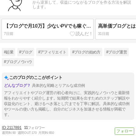
から逆算して、収益につながるブログを作る方法を解説
します。
【ブログで月10万】少ないPVでも稼ぐ！初心者向け高単価ブログ戦略3ステップ
7日前
31日前
#起業
#ブログ
#アフィリエイト
#ブログの始め方
#ブログ運営
#ブログノウハウ
このブログのここがポイント
具体的な戦略とリアルな成功例
アフィリエイトやブログ運営の初心者向けに、実践的なノウハウと最新情
報をわかりやすく紹介します。短期間で結果を出すためのステップ解説や
収益化のヒント、避けるべき落とし穴までを丁寧に解説。具体的な成功例
やツールの使い方も掲載し、自分のビジネスを加速させる情報が満載で
す。
2117891
11
週間IN:
90
週間OUT:
170
月間IN:
650