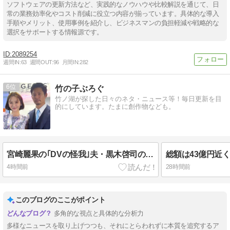
ソフトウェアの更新方法など、実践的なノウハウや比較解説を通じて、日
常の業務効率化やコスト削減に役立つ内容が揃っています。具体的な導入
手順やメリット、使用事例を紹介し、ビジネスマンの負担軽減や戦略的な
選択をサポートする情報源です。
2089254
週間IN:
63
週間OUT:
96
月間IN:
282
6
竹の子ぶろぐ
竹ノ湖が探した日々のネタ・ニュース等！毎日更新を目
的にしています。たまに創作物なども。
宮崎麗果の｢DVの怪我｣夫・黒木啓司の逮捕で始まる｢夫婦の闘争｣
4時間前
28時間前
このブログのここがポイント
多角的な視点と具体的な分析力
多様なニュースを取り上げつつも、それにとらわれずに本質を追究するア