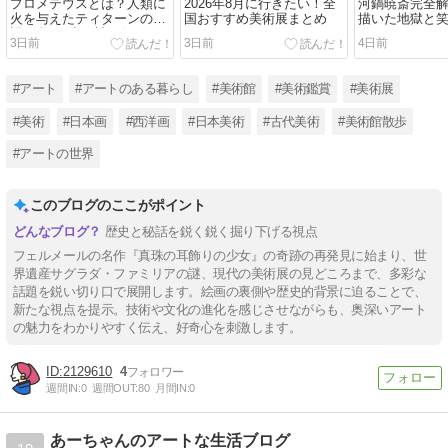
プロメテウスとは？人類に
2026年8月に行きたい！全
河鍋暁斎完全
火を与えたティターンの物
国おすすめ美術展まとめ
描いた地獄と
語を名画8点で読み解く
3日前
3日前
4日前
#アート
#アートのある暮らし
#美術館
#美術鑑賞
#美術展
#美術
#日本画
#西洋画
#日本美術
#古代美術
#美術館散歩
#アートの世界
このブログのここがポイント
歴史と秘話を鋭く鋭く掘り下げる視点
フェルメールの名作『真珠の耳飾りの少女』の奇跡の再発見に始まり、世
界遺産サグラダ・ファミリアの謎、現代の美術展の見どころまで、多彩な
話題を鋭い切り口で展開します。絵画の裏側や歴史的背景に迫ることで、
新たな視点を提示。技術や文化の進化を感じさせながらも、奥深いアート
の魅力をわかりやすく伝え、好奇心を刺激します。
2129610
4
週間IN:
0
週間OUT:
80
月間IN:
0
あーちゃんのアートな生活ブログ