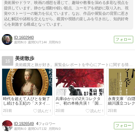
美術展やドラマ、映画の感想を通じて、趣味や教養を深める多彩な視点を
提供しています。静かな感動や鋭い観点、ユーモアを絶妙に取り入れ、視
覚やストーリーの魅力を伝えています。なお、作品や展覧会の背景に惹き
込む解説や諸相を交えながら、鑑賞や視聴の楽しみを引き出し、知的好奇
心を刺激する構成となっています。
1602940
週間IN:
0
週間OUT:
144
月間IN:
0
美術散歩
16
美術鑑賞と旅が好き。展覧会レポートを中心にアートに関する情報を発信していきます。
時代を超えて人びとを魅了
兵庫ゆかりの2大コレクタ
永青文庫「白
し続ける王妃の「スタイ
ー、初の本格共演！「国立
細川護立コレ
ル」を紹介「マリー・アン
美術館 コレクション・ダイ
じまり―」202
2日前
2日前
2日前
トワネット・スタイル」横
アローグ 松方幸次郎 × 山
から開催
浜美術館 取材レポート
村德太郎」兵庫県立美術館
にて2026年10月10日から開
1926549
4
催
週間IN:
0
週間OUT:
132
月間IN:
0