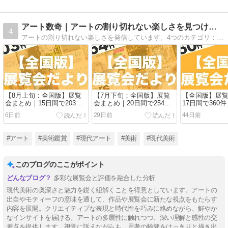
アート数奇｜アートの割り切れない楽しさを見つけるブログ
4
アートの割り切れない楽しさを発信しています。4つのカテゴリ：多彩なアートと出会う「観る」、アートの豆知識を得る「知る」、自分の好きをコレクションする「買う」、アート作品と生活を共にする「飾る」に分け、現代アートを楽しむ知識を共有しています。
【8月上旬：全国版】展覧
【7月下旬：全国版】展覧
【全国版】展
会まとめ｜15日間で203件
会まとめ｜20日間で254件
17日間で360件
（2026年8月1日〜8月15
（2026年7月12日〜7月31
25日〜7月11日
6日前
29日前
44日前
日）
日）
#アート
#美術鑑賞
#現代アート
#美術
#現代美術
このブログのここがポイント
多彩な展覧会と評価を融合した分析
現代美術の奥深さと魅力を鋭く紐解くことを得意としています。アートの
出自やモティーフの意味を通して、作品や展覧会に新たな視点をもたらす
内容を展開。クリエイティブな表現と時代性を巧みに絡めながら、鮮やか
なインサイトを届ける。アートの多層性に触れつつ、深い理解と感性の交
差点を提供します。視覚に訴えながらも、思考の輪郭をはっきりと描き出