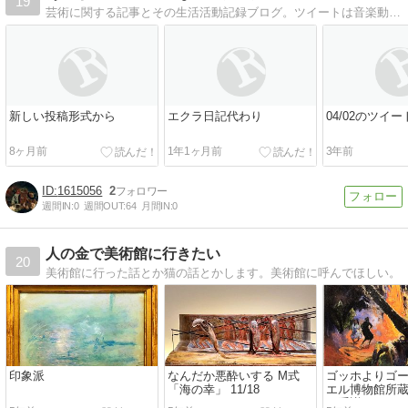
19
芸術に関する記事とその生活活動記録ブログ。ツイートは音楽動画やリンクブログの記事内容を含む。
新しい投稿形式から
エクラ日記代わり
04/02のツイ
8ヶ月前
1年1ヶ月前
3年前
1615056
2
週間IN:
0
週間OUT:
64
月間IN:
0
人の金で美術館に行きたい
20
美術館に行った話とか猫の話とかします。美術館に呼んでほしい。
印象派
なんだか悪酔いする M式
ゴッホよりゴー
「海の幸」 11/18
エル博物館所蔵
の系譜 10/19