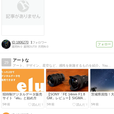
1806270
1
週間IN:
0
週間OUT:
8
月間IN:
0
アートな
29
アート、デザイン、星空など、感性を刺激するものを紹介。YouTubeと連動させた各地の星空のタイムラプスも。
招待制デジタルデータ販売
【SONY「FE 14mm F1.8
茨城県屈指！
サイト『elu』と始め方
GM」レビュー】SIGMA
14mm F1.8 DG HSM との
5年前
5年前
5年前
星空撮影比較