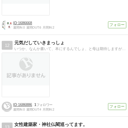
1686668
週間IN:
0
週間OUT:
6
月間IN:
2
元気だしていきまっしょ
12
いつか、なんか書いて、本にするんでしょ、と母は期待しますが、 フウテンの寅子さん、なまけもののコアラのような私。望みは、なんでん、かんでん書いているうちに…
1686886
1
週間IN:
0
週間OUT:
4
月間IN:
2
女性建築家・神社仏閣巡ってます。
13