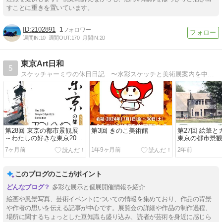
すことに重きを置いています。
2102891
1
週間IN:
10
週間OUT:
170
月間IN:
20
東京Art日和
5
スケッチャーミウの休日日記 〜水彩スケッチと美術展案内を中心に綴っています。
第28回 東京の都市景観展
第3回 きのこ美術館
第27回 絵筆
～わたしの好きな東京2026
東京の都市景
～
7ヶ月前
1年9ヶ月前
2年前
このブログのここがポイント
多彩な展示と個展開催情報を紹介
絵画や風景写真、芸術イベントについての情報を集めており、作品の背景
や作者の思いを伝える記事が中心です。展覧会の詳細や作品の制作過程、
場所に関するちょっとした豆知識も盛り込み、読者が芸術を身近に感じら