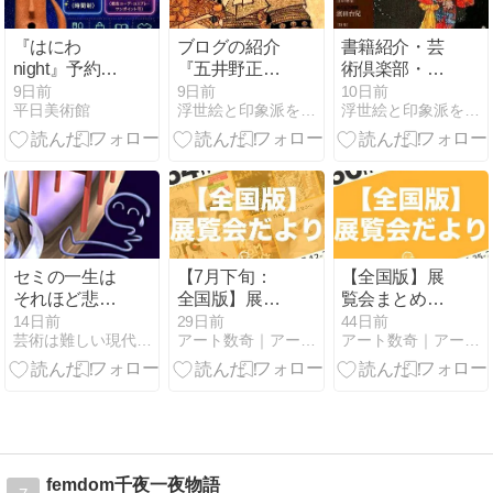
『はにわ
ブログの紹介
書籍紹介・芸
night』予約受
『五井野正オ
術倶楽部・
付開始！ご予
フィシャルサ
『ゴッホが愛
9日前
9日前
10日前
平日美術館
浮世絵と印象派を通して学ぶ４次元世界
浮世絵と印象派を通して学ぶ４次元世界
約前にご確認
イト』 『五井
した浮世絵と
ください
野正の正体と
歌川正国展』
称して嘘の捏
ロシア・エル
造記事を書く
ミタージュ美
サーティンキ
術館での 永遠
ューの正体』
の仏陀の素朴
な崇拝者の像
セミの一生は
【7月下旬：
【全国版】展
それほど悲惨
全国版】展覧
覧会まとめ｜
でもない【従
会まとめ｜20
17日間で360
14日前
29日前
44日前
芸術は難しい現代美術はわからない抽象絵画はちょっと・謎を理解
アート数奇｜アートの割り切れない楽しさを見つけるブログ
アート数奇｜アートの割り切れない楽しさを見つけるブログ
来の常識を調
日間で254件
件（2026年6
べてみれば】
（2026年7月
月25日〜7月
12日〜7月31
11日）
日）
femdom千夜一夜物語