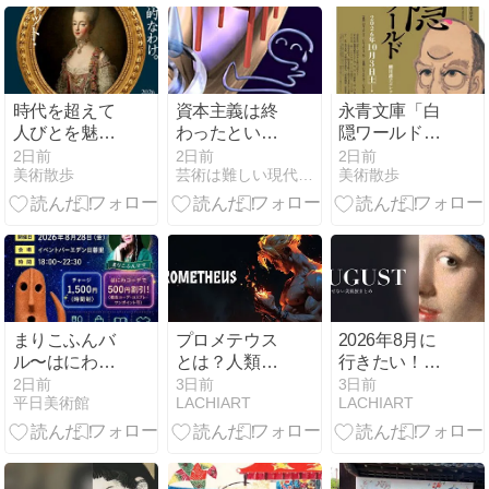
時代を超えて
資本主義は終
永青文庫「白
人びとを魅了
わったという
隠ワールド―
し続ける王妃
論説にご注意
細川護立コレ
2日前
2日前
2日前
美術散歩
芸術は難しい現代美術はわからない抽象絵画はちょっと・謎を理解
美術散歩
の「スタイ
【言葉の定義
クションのは
ル」を紹介
がまちまちな
じまり―」
「マリー・ア
問題】
2026年10月3
ントワネッ
日から開催
ト・スタイ
ル」横浜美術
館 取材レポー
ト
まりこふんバ
プロメテウス
2026年8月に
ル〜はにわ
とは？人類に
行きたい！全
night〜の楽し
火を与えたテ
国おすすめ美
2日前
3日前
3日前
平日美術館
LACHIART
LACHIART
み方
ィターンの物
術展まとめ
語を名画8点
で読み解く