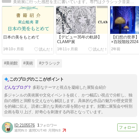
美術展に行った感想を主に書いています。専門はクラシック音楽なので、これからはクラシック音楽の豆知識も書いて行こうと思っています。
日本の美をもとめて
【デビュー35年の軌跡】
【幻想の世界
CLAMP展
×百段階段202
とぎ話～
1年10ヶ月前
1年11ヶ月前
2年前
#美術館
#美術
#クラシック
このブログのここがポイント
多彩なテーマと視点を凝縮した展覧会紹介
多ジャンルの美術展や文化イベントを鋭く、かつ幅広い視点で分析し、独
自の感性と洞察を交えながら解説します。具体的な作品の魅力や歴史背景
を的確に伝え、読者に新たな美術の扉を開かせます。頻繁に展覧会や特別
企画を取り上げ、好奇心を刺激する内容となっています。
2105576
1
週間IN:
0
週間OUT:
48
月間IN:
8