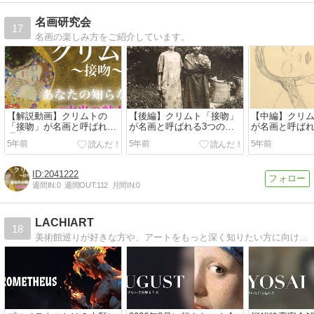
名画研究会
17
名画の楽しみ方をご紹介しています。
【解説動画】クリムトの
【後編】クリムト「接吻」
【中編】クリ
「接吻」が名画と呼ばれる
が名画と呼ばれる3つの理
が名画と呼ばれ
理由3つ！
由 3/3
由
5年前
5年前
5年前
2041222
週間IN:
0
週間OUT:
112
月間IN:
0
LACHIART
18
美術館巡りが好きな方や、アートをもっと深く知りたい方に向けて、西洋美術・日本美術・デザイン史などをわかりやすく解説しています。展覧会レポートやアートの豆知識も随時更新中！