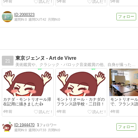
5年前
5年前
5年前
2000323
週間IN:
0
週間OUT:
42
月間IN:
0
東京ジェンヌ - Art de Vivre
21
美術鑑賞や、クラシック・バロック音楽鑑賞の他、自身が撮った国内・海外の日々の自然の写真を載せています。
カナダ・モントリオール滞
モントリオール・カナダの
モントリオー
在記用に描きました👍
フランス語学校・二日目！
で、フランス
日。
4年前
4年前
4年前
1944470
1
週間IN:
0
週間OUT:
33
月間IN:
0