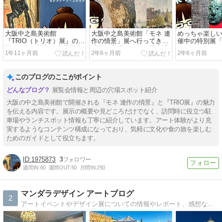
大阪中之島美術館
大阪中之島美術館「モネ 連
めっちゃ楽し
『TRIO（トリオ）展』の感
作の情景」展へ行ってきた
催中の特別展
想！ランチ情報や穴場駐車
感想！穴場ランチや駐車場
コ」に行って
1年11ヶ月前
2年6ヶ月前
2年6ヶ月前
場情報も紹介します。
情報も紹介します
ポート
このブログのここがポイント
展覧会情報と周辺の穴場スポット紹介
大阪の中之島美術館で開催される『モネ 連作の情景』と『TRIO展』の魅力
を伝える内容です。展示の概要や見どころだけでなく、訪問時に役立つ駐
車場やランチスポット情報も丁寧に紹介しています。アート体験がより充
実するようなコンテンツ構成になっており、気軽に文化や食の旅を楽しむ
ためのガイドとして役立ちます。
1975873
3
週間IN:
60
週間OUT:
50
月間IN:
250
マンダラデザイン アートブログ
2
アートイベントやデザイン展についての情報やレポート、感想など。「千年曼荼羅」を運営する東京在住ウェブデザイナーが書いています。