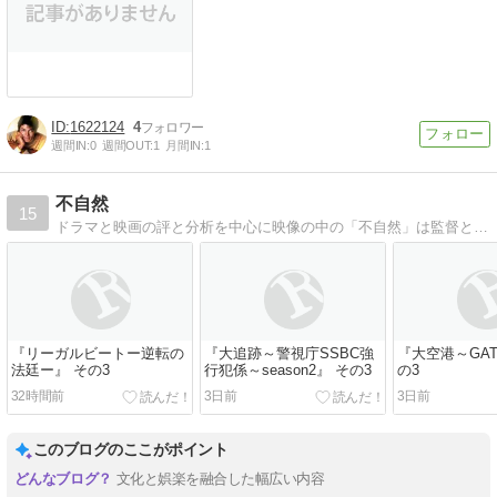
1622124
4
週間IN:
0
週間OUT:
1
月間IN:
1
不自然
15
ドラマと映画の評と分析を中心に映像の中の「不自然」は監督と脚本家の企みの表れ。その意図を考えます。
『リーガルビートー逆転の
『大追跡～警視庁SSBC強
『大空港～GAT
法廷ー』 その3
行犯係～season2』 その3
の3
32時間前
3日前
3日前
このブログのここがポイント
文化と娯楽を融合した幅広い内容