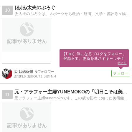
[ゐ]ゐ太夫のぶろぐ
10
ゐ太夫のぶろぐは、スポーツから政治・経済、文学・書評等々幅広い分野を扱う総合ブログを目指しています。
【Tips】気になるブログをフォロー。

登録不要。更新を逃さずキャッチ！
閉じる
1696548
6
週間IN:
0
週間OUT:
1
月間IN:
4
元・アラフォー主婦YUNEMOKOの「明日こそは美術館上手！
11
元アラフォー主婦yunemokoです。この歳で初めて知った美術館巡りの楽しさ！無知すぎて行く先々で皆様にご迷惑をかけつつも、明日こそは美術館上手になりたいー！