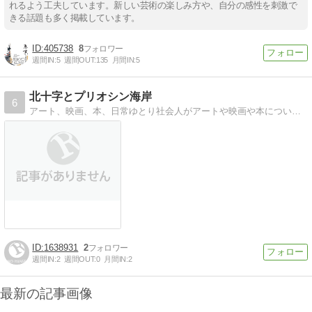
れるよう工夫しています。新しい芸術の楽しみ方や、自分の感性を刺激で
きる話題も多く掲載しています。
405738
8
週間IN:
5
週間OUT:
135
月間IN:
5
北十字とプリオシン海岸
6
アート、映画、本、日常ゆとり社会人がアートや映画や本についてゆとった感想を日々綴るブログ。
1638931
2
週間IN:
2
週間OUT:
0
月間IN:
2
最新の記事画像