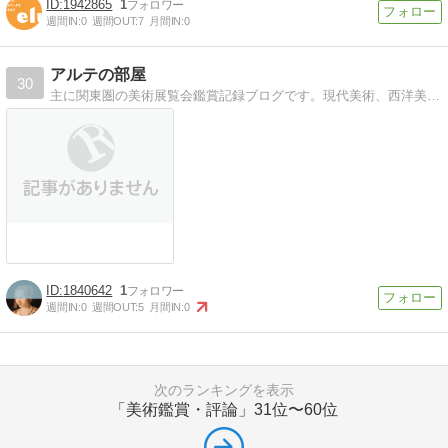
1942865
1
週間IN:
0
週間OUT:
7
月間IN:
0
アルテの部屋
30
主に関東圏の美術展覧会鑑賞記録ブログです。現代美術、西洋美術、東洋、日本美術など比較的広範囲に見ています。ミュージアムショップで購入したグッズの話も。（旧「ロバと鳥と、」より改名しました）
1840642
1
週間IN:
0
週間OUT:
5
月間IN:
0
次のランキングを表示
「美術鑑賞・評論」
31位〜60位