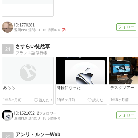
1770281
週間IN:
0
週間OUT:
15
月間IN:
0
さすらい徒然草
24
フランス語修行帳
あらら
身軽になった
デスクツアー
1年6ヶ月前
1年6ヶ月前
1年6ヶ月前
1521652
2
週間IN:
0
週間OUT:
15
月間IN:
0
アンリ・ルソーWeb
25