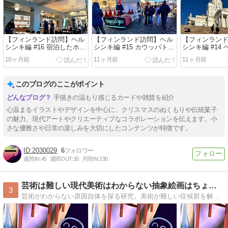
【フィンランド訪問】ヘル
【フィンランド訪問】ヘル
【フィンラン
シンキ編 #16 宿泊したホテ
シンキ編 #15 カウッパトリ
シンキ編 #14
ルアーサー（Hotel Arthur,
市場（Kauppatori / Market
秀麗なシンボル
10ヶ月前
11ヶ月前
11ヶ月前
Helsinki）は歴史的建築物
Square）でハンドメイド石
大聖堂（Helsink
だった
けんの「ハッピーソープ」
Cathedral
を買った！
単
このブログのここがポイント
手描きの温もり感じるカードや雑貨を紹介
心温まるイラストやデザインを中心に、クリスマスのぬくもりや伝統菓子
の魅力、現代アートやクリエーティブなコラボレーションを伝えます。小
さな優雅さや日常の楽しみを大切にしたコンテンツが特徴です。
2030029
6
週間IN:
45
週間OUT:
30
月間IN:
230
芸術は難しい現代美術はわからない抽象絵画はちょっと・謎を理解
3
芸術がわからない原因自体を探る研究。美術が難しい症候群を解きほぐす試み。アートを敬遠する日本人を理解者に変える。