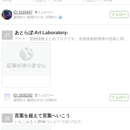
2日前
5日前
9日前
1918447
4
週間IN:
0
週間OUT:
14
月間IN:
0
あとらぼ-Art Laboratory-
27
アート・芸術情報まとめブログです。全国美術館情報や芸術に関する基礎用語解説、２ちゃんねるやその他SNSのまとめ記事を掲載しています。
1830292
3
週間IN:
0
週間OUT:
10
月間IN:
0
言葉を超えて言葉へいこう
28
いちこみるぐ(野崎コンビーフ)のブログ。