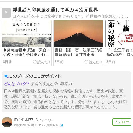
浮世絵と印象派を通して学ぶ４次元世界
9
日本人の心の中には龍神信仰があります。浮世絵や印象派そしてロシア国立芸術アカデミーの五井野正博士のファンのです。
◆緊急速報◆ 釈迦・天台・
書籍 【顕・密・法華三部経
『一念三千論
伝教・日蓮と受け継がれた
体系総論】 五井野正著
命の秘密』 ロ
己心の悟りを終に歴史の上
ニアで【日本
8日前
8日前
8日前
に登場させた書◆五井野正
れ・・・ 『天
博士『事の一念三千論』掲
博士だけが知
載される!
世の重大な真実
このブログのここがポイント
多角的視点と深い洞察力
日本や世界の裏側を見据えた視点で情報を発信します。歴史や政治、宗
教、環境問題など幅広く扱いながらも、鋭い角度から現状を映し出すこと
で、奥深い真実に迫る内容となっています。分かりやすくも、少しだけ刺
激的な切り口で、読み進めるごとに新たな視野が開かれるでしょう。
1414477
3
週間IN:
0
週間OUT:
36
月間IN:
6