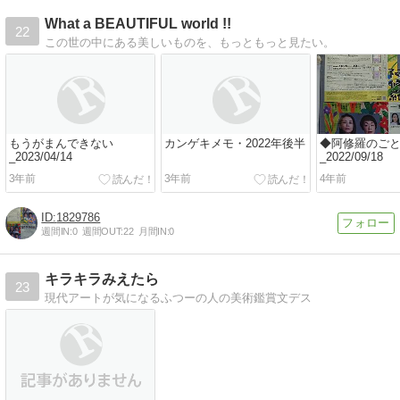
What a BEAUTIFUL world !!
22
この世の中にある美しいものを、もっともっと見たい。
もうがまんできない
カンゲキメモ・2022年後半
◆阿修羅のご
_2023/04/14
_2022/09/18
3年前
3年前
4年前
1829786
週間IN:
0
週間OUT:
22
月間IN:
0
キラキラみえたら
23
現代アートが気になるふつーの人の美術鑑賞文デス