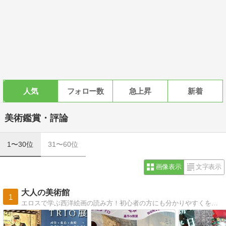
人気
フォロー数
急上昇
新着
美術鑑賞・評論
1〜30位
31〜60位
画像表示
文字表示
大人の美術館
1
エロスで学ぶ西洋絵画の読み方！初心者の方にも分かりやすくをモットーに運営しています♪時々リアル美術館にも出張します。