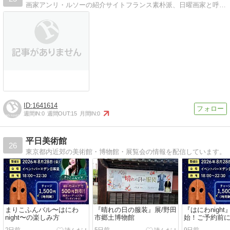
画家アンリ・ルソーの紹介サイトフランス素朴派、日曜画家と呼ばれた風変りな画家ルソーを紹介するサイト
1641614
週間IN:
0
週間OUT:
15
月間IN:
0
平日美術館
26
東京都内近郊の美術館・博物館・展覧会の情報を配信しています。
まりこふんバル〜はにわ
『晴れの日の服装』展/野田
『はにわnigh
night〜の楽しみ方
市郷土博物館
始！ご予約前
さい