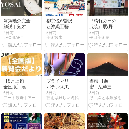
河鍋暁斎完全
柳宗悦が讃え
『晴れの日の
解説｜鬼才が
た沖縄工藝の
服装』展/野田
描いた地獄と
価値をあらた
市郷土博物館
4日前
5日前
5日前
LACHIART
美術散歩
平日美術館
笑いの宇宙
めて捉え直す
展覧会「柳宗
悦が出会った
沖縄の美 琉球
の民藝」が
2026年8月26
日から日本橋
髙島屋S.C.で
【8月上旬：
プライマリー
書籍 【顕・
開催
全国版】展覧
バランス黒字
密・法華三部
会まとめ｜15
化目標をつい
経体系総論】
6日前
8日前
8日前
アート数奇｜アートの割り切れない楽しさを見つけるブログ
芸術は難しい現代美術はわからない抽象絵画はちょっと・謎を理解
浮世絵と印象派を通して学ぶ４次元世界
日間で203件
に外した【嘘
五井野正著
（2026年8月1
と答弁拒否の
日〜8月15
最中に】
日）