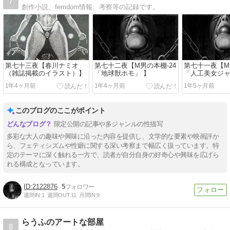
7
創作小説、femdom情報、考察等の記録です。
第七十三夜【春川ナミオ
第七十二夜【M男の本棚-24
第七十一夜【M
（雑誌掲載のイラスト）】
「地球獣ホモ」 】
「人工美女ジ
ン」】
1年4ヶ月前
1年4ヶ月前
1年5ヶ月前
このブログのここがポイント
限定公開の記事や多ジャンルの性描写
多彩な大人の趣味や興味に沿った内容を提供し、文学的な要素や映画評か
ら、フェティシズムや性癖に関する深い考察まで幅広く扱っています。特
定のテーマに深く触れる一方で、読者が自分自身の好奇心や興味を広げら
れる構成となっています。
2122876
5
週間IN:
1
週間OUT:
11
月間IN:
9
らうふのアートな部屋
8