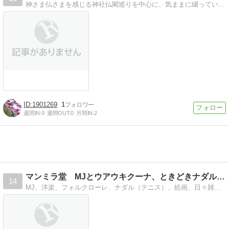
神さま仏さまを感じる神社仏閣巡りを中心に、気ままに綴っています。神さま、仏さまの歴史は、現在勉強中です。
1901269
1
週間IN:
0
週間OUT:
0
月間IN:
2
マンミラ堂 MJとウアウキクーナ、ときどきナダルの日々
14
MJ、洋楽、フォルクローレ、ナダル（テニス）、絵画、日々雑感をゆったり仮想カフェで語っています。