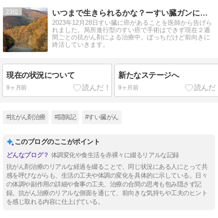
23
いつまで生きられるかな？ーすい臓ガンになってからー
2023年12月28日すい臓に癌があることを医師から告げら
れました。局所進行型のすい癌で手術はできず現在２週
間ごとの抗がん剤による治療中。ぼっちだけど前向きに
終活していきます。
現在の状況について
新たなステージへ
9ヶ月前
9ヶ月前
#抗がん剤治療
#闘病記
#すい臓がん
このブログのここがポイント
体調変化や食生活を赤裸々に綴るリアルな記録
抗がん剤治療のリアルな経過を綴ることで、同じ状況にある人にとって共
感を呼びながらも、生活の工夫や体調の変化を具体的に示している。日々
の体調や副作用の詳細や食事の工夫、治療の合間の思考も包み隠さず記
録。抗がん治療のリアルな側面を通じて、前向きな気持ちや工夫のヒント
を感じ取れる内容に仕上げている。