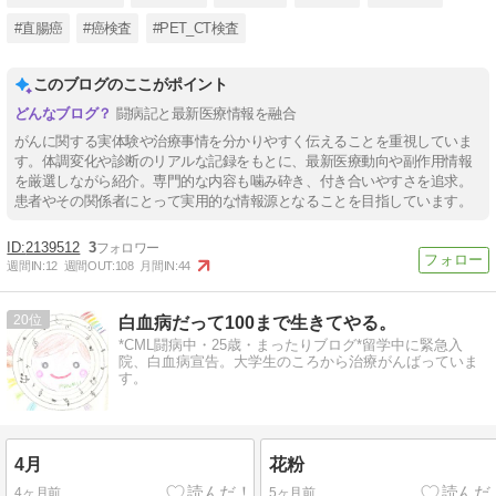
#直腸癌
#癌検査
#PET_CT検査
このブログのここがポイント
闘病記と最新医療情報を融合
がんに関する実体験や治療事情を分かりやすく伝えることを重視していま
す。体調変化や診断のリアルな記録をもとに、最新医療動向や副作用情報
を厳選しながら紹介。専門的な内容も噛み砕き、付き合いやすさを追求。
患者やその関係者にとって実用的な情報源となることを目指しています。
2139512
3
週間IN:
12
週間OUT:
108
月間IN:
44
20
白血病だって100まで生きてやる。
*CML闘病中・25歳・まったりブログ*留学中に緊急入
院、白血病宣告。大学生のころから治療がんばっていま
す。
4月
花粉
4ヶ月前
5ヶ月前