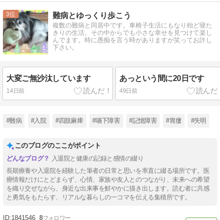
3
難病とゆっくり歩こう
複数の難病と同居中です。車椅子生活にもなり殆ど寝た
きりの生活。その中からでも小さな幸せを見つけて楽し
んでます。時に愚痴を言う時がありますが笑ってお許し
下さい。
大変ご無沙汰しています
あっという間に20日です
14日前
49日前
#難病
#入院
#四肢麻痺
#嚥下障害
#記憶障害
#胃瘻
#失明
このブログのここがポイント
入退院と健康の記録と感情の綴り
長期療養や入退院を経験した筆者の日常と思いを率直に綴る場所です。医
療情報だけにとどまらず、心情、家族や友人とのつながり、未来への希望
を織り交ぜながら、身近な出来事を鮮やかに描き出します。読む者に共感
と勇気をもたらす、リアルな暮らしの一コマを伝える集積所です。
1841546
8