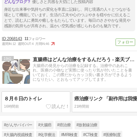
優しさと共感を大切にした投稿内容
身近な出来事や気持ちの変化を率直に記録し、同じ境遇の人々とつながる
場として機能しています。生活の工夫や心のつぶやきを穏やかに伝えるこ
とで、読む人に勇気や癒しをもたらしています。毎日のささやかな発見や
感謝の気持ちが共有され、温かい空気感が感じられるのも魅力です。
2068143
11
週間IN:
12
週間OUT:
4
月間IN:
46
19
直腸癌はどんな治療をするんだろう - 楽天ブログ
大腸癌の発見からの治療を記録する。治療中のあれこ
れ、医療の小物など実際に使ったり気が付いたことを書
いておく。この際だからカッコ良い書き方ができるよう
になりたい。とおもってアップしてます。
８月６日のトイレ
16時間前
21時間前
#がんサバイバー
#大腸癌
#癌治療
#放射線治療
#大腸内視鏡検査
#化学療法
#MRI検査
#CT検査
#医療制度