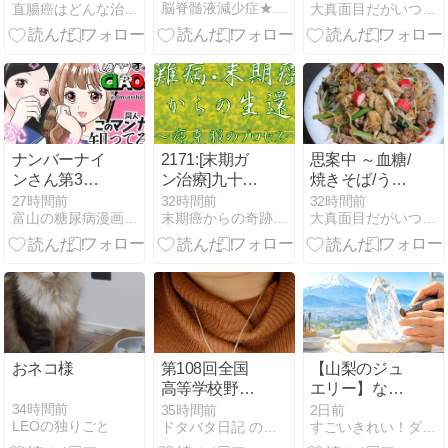
脳脊髄液減少症★ぷうちゃんていうの
直腸癌はどんな治療をするんだろう - 楽天ブログ
大真面目だがいつでも行きあたりバッタリ
じゃなかっ
足だと思う ～
た。がん治療
とりあえず、
の“もう1つの
ヒューマログ
戦い”を支える
で対処～
専門科が静岡
がんセンター
に誕生
ナンバーナイ
2171:[末期ガ
思案中 ～血糖/
ンさん第3回
ン治療]九十九
焼きそば/うど
「この同人マ
島のクラゲか
ん/ふわふわス
27時間前
32時間前
32時間前
富山の糖尿病漫画家よっしーのnote
末期癌からの奇跡的な生還-末期癌を４カ月で克服した父の記録
大真面目だがいつでも行きあたりバッタリ
ンガ知って
ら…ガン・難
フレ/低血糖/ブ
る？」イベン
病の新薬開発
ドウ/リンゴ～
トに参加しま
に期待！
す！
おネコ様
第108回全国
【山梨のジュ
高等学校野球
エリー】なぜ
選手権大会 第
甲府は「宝石
34時間前
35時間前
2日前
LEOの独りごと
ドタバタ日記 のんびり行こさ
すごいきれい！ダイエット
2日目
のまち」？水