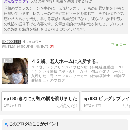
人物の生き様と実績を深掘りする解説
昭和のプロレスシーンを中心に、伝説的レスラーたちの背景や格を丁寧に
紐解いています。レスラーの生涯やエピソードを通じて、その時代の空気
感や格の高さを伝え、単なる表彰や戦績だけでなく、彼らの生き様や努力
の軌跡を掘り下げる内容です。文章は端的かつ具体性を持たせ、プロレス
の奥深さと魅力を感じさせる構成になっています。
2003969
6
週間IN:
14
週間OUT:
42
月間IN:
72
18
４２歳、老人ホームに入所する。
４２歳、レックリングハウゼン病（神経線維腫症、ＮＦ
１）という難病で寝たきりになり、何故か老人ホームに
入所した、元ソーシャルワーカー（社会福祉士、精神保
健福祉士）のブログ
ep.635 きなこが虹の橋を渡りました
ep.634 ビッグサプラ
1年1ヶ月前
1年2ヶ月前
このブログのここがポイント