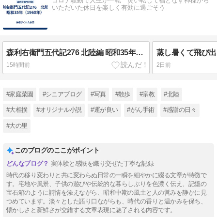
コロナ騒動で人生が一転 災い転じて福となす神様から
いただいた休日を楽しく有効に過ごそう
森利右衛門五代記276 北陸編 昭和35年（1960年）
蒸し暑くて飛び出
15時間前
2日前
#家庭菜園
#シニアブログ
#写真
#散歩
#宗教
#北陸
#大相撲
#オリジナル小説
#運が良い
#がん手術
#感謝の日々
#大の里
このブログのここがポイント
実体験と感慨を織り交ぜた丁寧な記録
時代の移り変わりと共に変わらぬ日常の一瞬を細やかに綴る文章が特徴で
す。宅地や風景、子供の遊びや伝統的な暮らしぶりを色濃く伝え、記憶の
宝石箱のように詩情を添えながら、昭和中期の風土と人の営みを静かに見
つめています。淡々とした語り口ながらも、時代の香りと温かみを保ち、
懐かしさと新鮮さが交錯する文章表現に魅了される内容です。