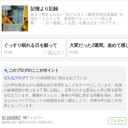
2
記憶より記録
あまり聞きなれない‘’抗グルタミン酸受容体抗体脳炎‘’を
発症！２０１５年 若年性アルツハイマー病と診
断・・・日々葛藤してる思いを書き記すブログです。
ぐっすり眠れる日を願って
4日前
6日前
このブログのここがポイント
日々の体調変化に焦点をあてている
心の声を聴きながら体調を自己管理することをテーマにしています。自身
の健康状態や気づきを丁寧に記録し、日常の小さな変化から学び取る姿勢
を伝えています。睡眠やストレス、身体の不調に対する理解を深め、前向
きなセルフケアのヒントや経験談を鋭く綴ることで、共感を呼び起こす内
容となっています。
1604067
10
週間IN:
260
週間OUT:
810
月間IN:
970