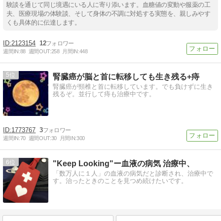
験談を通じて同じ境遇にいる人に寄り添います。血糖値の変動や服薬の工
夫、医療現場の体験談、そして身体の不調に対処する実態を、親しみやす
くも具体的に伝達します。
2123154
12
週間IN:
88
週間OUT:
258
月間IN:
448
5
腎臓癌が脳と首に転移しても生き残る+痔
腎臓癌が頸椎と首に転移しています。でも負けずに生き
残るぞ。並行して痔も治療中です。
1773767
3
週間IN:
70
週間OUT:
30
月間IN:
300
6
"Keep Looking"ー血液の病気 治療中、
「数万人に１人」の血液の病気だと診断され、治療中で
す。治ったときのことを見つめ続けたいです。