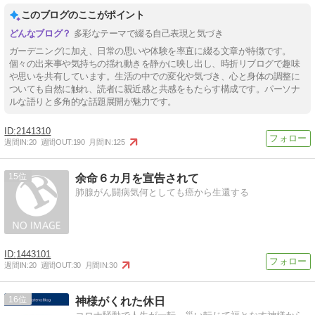
このブログのここがポイント
多彩なテーマで綴る自己表現と気づき
ガーデニングに加え、日常の思いや体験を率直に綴る文章が特徴です。
個々の出来事や気持ちの揺れ動きを静かに映し出し、時折リブログで趣味
や思いを共有しています。生活の中での変化や気づき、心と身体の調整に
ついても自然に触れ、読者に親近感と共感をもたらす構成です。パーソナ
ルな語りと多角的な話題展開が魅力です。
2141310
週間IN:
20
週間OUT:
190
月間IN:
125
15
余命６カ月を宣告されて
肺腺がん闘病気何としても癌から生還する
1443101
週間IN:
20
週間OUT:
30
月間IN:
30
16
神様がくれた休日