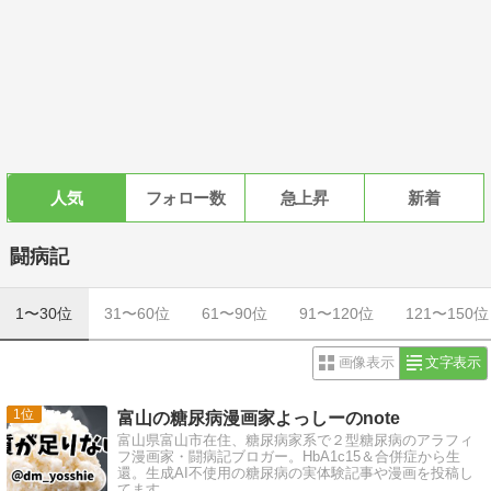
人気
フォロー数
急上昇
新着
闘病記
1〜30位
31〜60位
61〜90位
91〜120位
121〜150位
画像表示
文字表示
1
富山の糖尿病漫画家よっしーのnote
富山県富山市在住、糖尿病家系で２型糖尿病のアラフィ
フ漫画家・闘病記ブロガー。HbA1c15＆合併症から生
還。生成AI不使用の糖尿病の実体験記事や漫画を投稿し
てます。