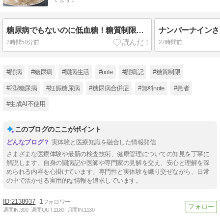
糖尿病でもないのに低血糖！糖質制限のせいなの？
2時間50分前
27時間前
#闘病
#糖尿病
#闘病生活
#note
#闘病記
#糖質制限
#2型糖尿病
#妊娠糖尿病
#糖尿病合併症
#無料note
#患者
#生成AI不使用
このブログのここがポイント
実体験と医療知識を融合した情報発信
さまざまな医療体験や最新の検査技術、健康管理についての知見を丁寧に
解説します。自身の闘病記や医師や専門家の見解を交え、安心と理解を深
められる内容を心掛けています。専門性と実体験を織り交ぜながら、日常
の中で活かせる実用的な情報を追求しています。
2138937
1
週間IN:
300
週間OUT:
1180
月間IN:
1130