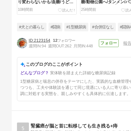
り変わらないかも/血糖/うどん/
糖/動物公園へ/タンメン/パ
ささみフライ/モンブランケー
タ/コロッケ/モンブランケー
10時間前
25時間前
キ/スイカ/リンゴ～
ブドウ ～
#犬との暮らし
#闘病
#1型糖尿病
#合併症なし
#闘病
2123154
12
報
週間IN:
94
週間OUT:
262
月間IN:
448
1日（土）の血糖、その他 ～パ
ン/プラム/焼きうどん/いなだ/
ミルクレープ/ぶどう/リンゴ～
このブログのここがポイント
4日前
実体験を踏まえた詳細な糖尿病記録
1型糖尿病と喘息の併存をテーマにした、実践的な血糖管理
つつも、工夫や体験談を通じて同じ境遇にいる人に寄り添い
調に対処する実態を、親しみやすくも具体的に伝達します。
腎臓癌が脳と首に転移しても生き残る+痔
5