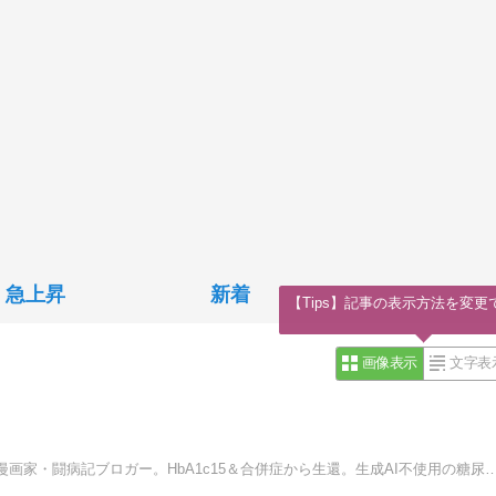
急上昇
新着
【Tips】記事の表示方法を変更
画像表示
文字表
富山県富山市在住、糖尿病家系で２型糖尿病のアラフィフ漫画家・闘病記ブロガー。HbA1c15＆合併症から生還。生成AI不使