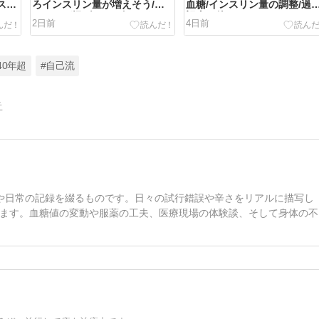
ス
ろインスリン量が増えそう/紅
血糖/インスリン量の調整/過
キ/
ショウガ揚げ/リンゴカスター
記事、他～
2日前
4日前
ドブッセ/ブドウ/リンゴ、他～
40年超
#自己流
告
や日常の記録を綴るものです。日々の試行錯誤や辛さをリアルに描写し
ます。血糖値の変動や服薬の工夫、医療現場の体験談、そして身体の不