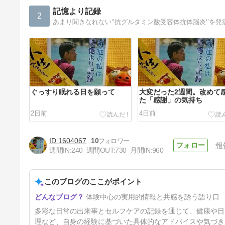
記憶より記録
2
ぐっすり眠れる日を願って
大変だった2週間。改めて
た「感謝」の気持ち
2日前
4日前
1604067
10
報
週間IN:
240
週間OUT:
730
月間IN:
960
このブログのここがポイント
脳と対話しながら、今日の体調
体験中心の実用的情報と共感を誘う語り口
を確認
15日前
多彩な日常の出来事とセルフケアの記録を通じて、健康や日
理など、自身の経験に基づいた具体的なアドバイスや気づき