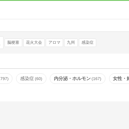
検索
脳梗塞
花火大会
アロマ
九州
感染症
感染症
内分泌・ホルモン
女性・
797
60
167