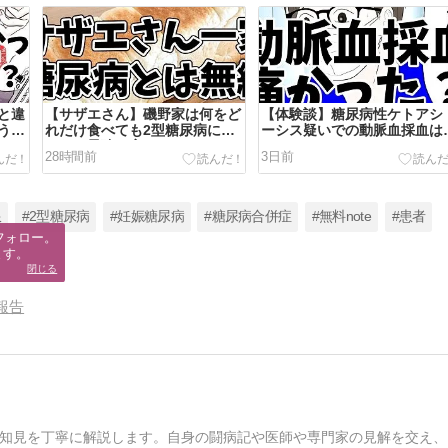
と違
【サザエさん】磯野家は何をど
【体験談】糖尿病性ケトアシ
う気
れだけ食べても2型糖尿病にな
ーシス疑いでの動脈血採血は
らない最強一家！？
かった？
28時間前
3日前
限
#2型糖尿病
#妊娠糖尿病
#糖尿病合併症
#無料note
#患者
フォロー。

ます。
閉じる
報告
知見を丁寧に解説します。自身の闘病記や医師や専門家の見解を交え、