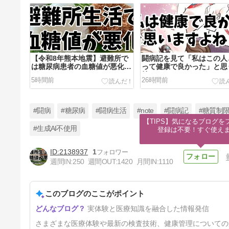
【令和8年熊本地震】避難所で
闘病記を見て「私はこの人
は糖尿病患者の血糖値が悪化し
って健康で良かった」と思
がち！
持ち、ありますか？
5時間前
26時間前
#闘病
#糖尿病
#闘病生活
#note
#闘病記
#糖質制
【TIPS】気になるブログを
#生成AI不使用
登録は不要！すぐ使え
2138937
1
「糖質を悪者にしないで！」で
週間IN:
250
週間OUT:
1420
月間IN:
1110
も脂質は悪者にするんですか？
という疑問。
4日前
このブログのここがポイント
実体験と医療知識を融合した情報発信
さまざまな医療体験や最新の検査技術、健康管理についての