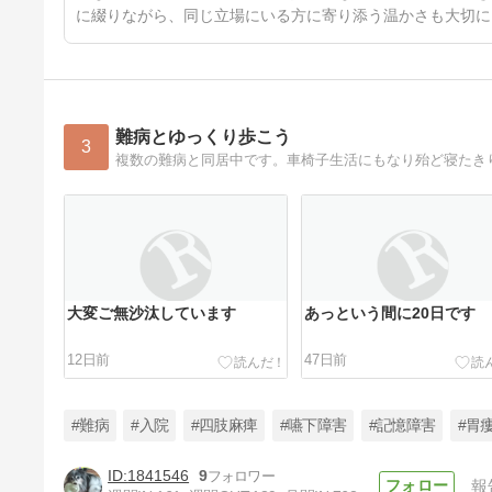
に綴りながら、同じ立場にいる方に寄り添う温かさも大切に
難病とゆっくり歩こう
3
大変ご無沙汰しています
あっという間に20日です
12日前
47日前
#難病
#入院
#四肢麻痺
#嚥下障害
#記憶障害
#胃
1841546
9
報