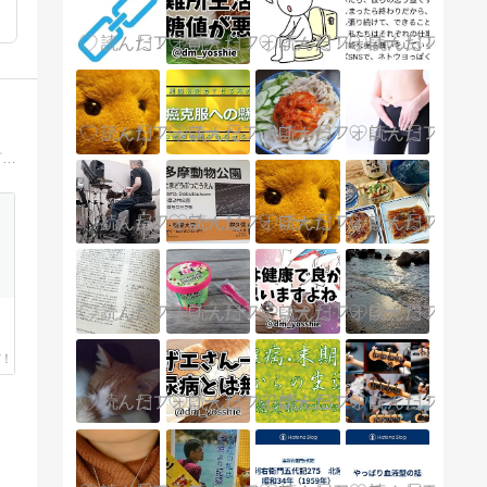
複数の難病と同居中です。車椅子生活にもなり殆ど寝たきりの生活。その中からでも小さな幸せを見つけて楽しんでます。時に愚痴を言う時がありますが笑ってお許し下さい。