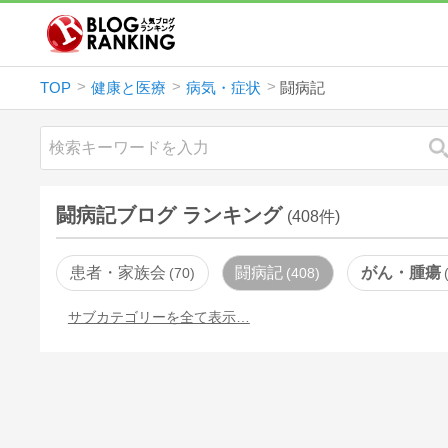
TOP
健康と医療
病気・症状
闘病記
闘病記ブログ ランキング
(408件)
患者・家族会
闘病記
がん・腫瘍
70
408
サブカテゴリーを全て表示…