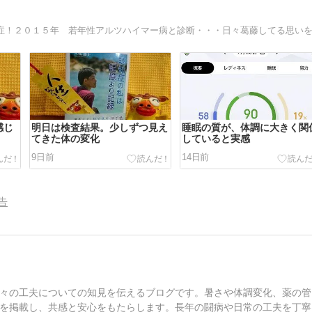
感じ
明日は検査結果。少しずつ見え
睡眠の質が、体調に大きく関
てきた体の変化
していると実感
9日前
14日前
告
々の工夫についての知見を伝えるブログです。暑さや体調変化、薬の管
を掲載し、共感と安心をもたらします。長年の闘病や日常の工夫を丁寧