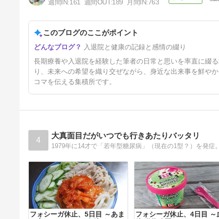
週間IN:
161
週間OUT:
189
月間IN:
763
勇気をだして その３
このブログのここがポイント
4ヶ月前
入退院と健康の記録と感情の綴り
長期療養や入退院を経験した筆者の日常と思いを率直に綴る
り、未来への希望を織り交ぜながら、身近な出来事を鮮やか
コマを伝える集積所です。
大真面目だがいつでも行きあたりバッタリ
4
フォシーガ休止、5日目 ～あま
フォシーガ休止、4日目 ～