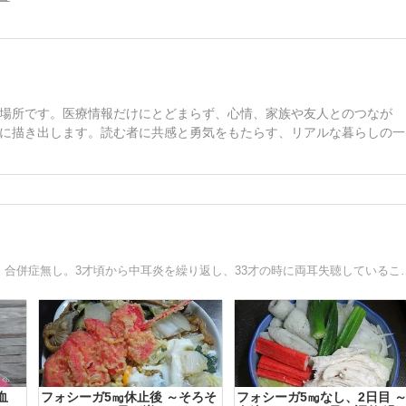
場所です。医療情報だけにとどまらず、心情、家族や友人とのつなが
に描き出します。読む者に共感と勇気をもたらす、リアルな暮らしの一
1979年に14才で「若年型糖尿病」（現在の1型？）を発症。合併症無し。3才頃か
血
フォシーガ5㎎休止後 ～そろそ
フォシーガ5㎎なし、2日目 