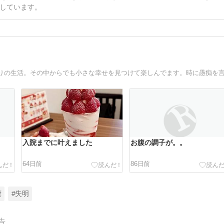
しています。
入院までに叶えました
お腹の調子が。。
64日前
86日前
瘻
#失明
告