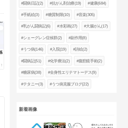
闘病日記(2)
抗がん剤治療(19)
健康(684)
あまり聞きなれない‘’抗グルタミン酸受容体抗体脳炎‘’を発症！２０１５年 若年性アルツハイマー病と診断・・・日々葛藤してる思いを書き記すブログです。
手紙絵(3)
糖質制限(10)
音楽(305)
乳がん闘病記(6)
水彩画(27)
大腸がん(17)
シェーグレン症候群(2)
副作用(8)
うつ病(146)
入院(19)
詩絵(2)
係
闘病記(51)
化学療法(2)
腹腔鏡手術(2)
糖尿病(38)
全身性エリテマトーデス(9)
テタニー(3)
うつ病克服ブログ(22)
新着画像