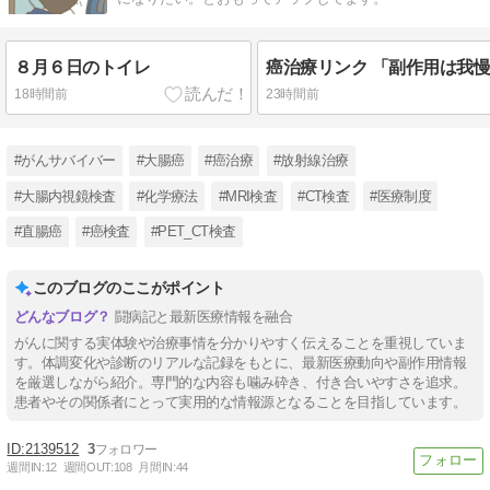
８月６日のトイレ
18時間前
23時間前
#がんサバイバー
#大腸癌
#癌治療
#放射線治療
#大腸内視鏡検査
#化学療法
#MRI検査
#CT検査
#医療制度
#直腸癌
#癌検査
#PET_CT検査
このブログのここがポイント
闘病記と最新医療情報を融合
がんに関する実体験や治療事情を分かりやすく伝えることを重視していま
す。体調変化や診断のリアルな記録をもとに、最新医療動向や副作用情報
を厳選しながら紹介。専門的な内容も噛み砕き、付き合いやすさを追求。
患者やその関係者にとって実用的な情報源となることを目指しています。
2139512
3
週間IN:
12
週間OUT:
108
月間IN:
44