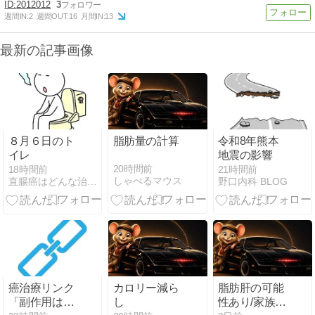
2012012
3
週間IN:
2
週間OUT:
16
月間IN:
13
最新の記事画像
８月６日のト
脂肪量の計算
令和8年熊本
イレ
地震の影響
20時間前
18時間前
21時間前
しゃべるマウス
直腸癌はどんな治療をするんだろう - 楽天ブログ
野口内科 BLOG
癌治療リンク
カロリー減ら
脂肪肝の可能
「副作用は我
し
性あり/家族の