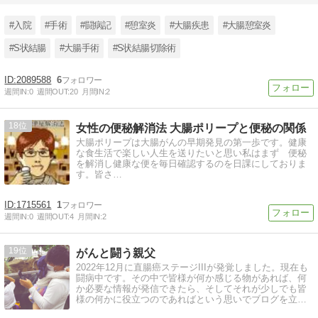
#入院
#手術
#闘病記
#憩室炎
#大腸疾患
#大腸憩室炎
#S状結腸
#大腸手術
#S状結腸切除術
2089588
6
週間IN:
0
週間OUT:
20
月間IN:
2
18
女性の便秘解消法 大腸ポリープと便秘の関係
大腸ポリープは大腸がんの早期発見の第一歩です。健康
な食生活で楽しい人生を送りたいと思い私はまず 便秘
を解消し健康な便を毎日確認するのを日課にしておりま
す。皆さ…
1715561
1
週間IN:
0
週間OUT:
4
月間IN:
2
19
がんと闘う親父
2022年12月に直腸癌ステージIIIが発覚しました。現在も
闘病中です。その中で皆様が何か感じる物があれば、何
か必要な情報が発信できたら、そしてそれが少しでも皆
様の何かに役立つのであればという思いでブログを立ち
上げる次第となりました。