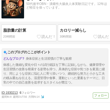
50代後半OBN・潰瘍性大腸炎人体実験日記です。12年ほ
ど軽症を保っています。
脂肪量の計算
カロリー減らし
20時間前
30時間前
このブログのここがポイント
身体症状と生活習慣の丁寧な観察
体感した微細な変化や日々の試行錯誤を丁寧に記録しながら、健康管理や
生活習慣の改善を模索する姿勢を持つ。具体的な症状や気づきを素直に綴
り、同じような症状に悩む人に寄り添いつつ、継続的な努力と小さな工夫
の積み重ねを伝える。湿度管理や食事、運動といった要素をテーマに、日
常の中での自己改善を追求するスタイルが際立つ。
1930213
6
週間IN:
8
週間OUT:
56
月間IN:
14