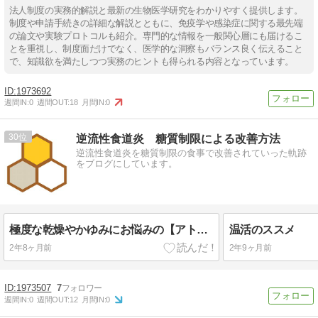
法人制度の実務的解説と最新の生物医学研究をわかりやすく提供します。
制度や申請手続きの詳細な解説とともに、免疫学や感染症に関する最先端
の論文や実験プロトコルも紹介。専門的な情報を一般関心層にも届けるこ
とを重視し、制度面だけでなく、医学的な洞察もバランス良く伝えること
で、知識欲を満たしつつ実務のヒントも得られる内容となっています。
1973692
週間IN:
0
週間OUT:
18
月間IN:
0
30
逆流性食道炎 糖質制限による改善方法
逆流性食道炎を糖質制限の食事で改善されていった軌跡
をブログにしています。
極度な乾燥やかゆみにお悩みの【アトピー肌】用に開発した入浴剤です！
温活のススメ
2年8ヶ月前
2年9ヶ月前
1973507
7
週間IN:
0
週間OUT:
12
月間IN:
0