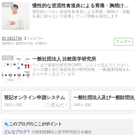
28
慢性的な逆流性食道炎による胃痛・胸焼け・呑酸を解消する情報…
慢性的につらい逆流性食道炎による胃痛・胸焼け・呑酸
を薬に頼らないで改善していく情報を発信します
1921734
1
週間IN:
0
週間OUT:
30
月間IN:
0
29
一般社団法人 比較医学研究所
つくばで最新の研究所CMRI。シムリと読んでください。
ヨーネ菌と自己免疫疾患の研究情報、一般健康情報をわ
かりやすく伝えています。
登記オンライン申請システム
2年5ヶ月前
2年5ヶ月前
このブログのここがポイント
行政制度解説と医学研究紹介を融合