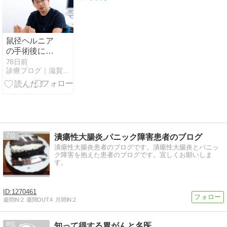
鼠径ヘルニア
の手術後にメ
ッシュがずれ
78日前
診療ブログ｜滋賀大津そけいヘルニア外科クリニック
る原因｜予防
法まで解説！
7
潰瘍性大腸炎,パニック障害患者のブログ
潰瘍性大腸炎患者のブログです。潰瘍性大腸炎とパニッ
ク障害を抱えた患者のブログです。宜しくお願いしま
す。
1270461
週間IN:
2
週間OUT:
4
月間IN:
2
8
知って得する胃がんと名医