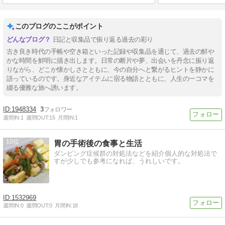
このブログのここがポイント
日記と収集品で振り返る過去の彩り
古き良き時代の手帳や空き箱といった記録や収集品を通じて、過去の鮮や
かな時間を鮮明に描き出します。日常の断片や夢、出会いを丹念に振り返
りながら、どこか懐かしさとともに、今の自分へと繋がるヒントを静かに
語っているのです。身近なアイテムに宿る物語とともに、人生の一コマを
【Tips】気になるブログをフォロー。

綴る優雅な旅へ誘います。
登録不要。更新を逃さずキャッチ！
閉じる
1948334
3
週間IN:
1
週間OUT:
15
月間IN:
1
10
胃の手術後の食事と生活
ダンピング症候群の対処法などを紹介個人的な対処法で
すが少しでも参考になれば、うれしいです。
1532969
週間IN:
0
週間OUT:
0
月間IN:
18