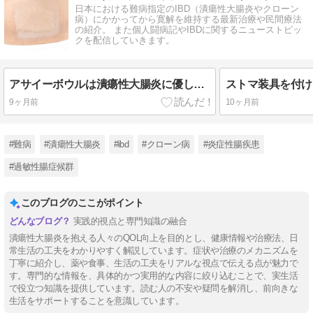
日本における難病指定のIBD（潰瘍性大腸炎やクローン
病）にかかってから寛解を維持する最新治療や民間療法
の紹介。 また個人闘病記やIBDに関するニューストピッ
クを配信していきます。
アサイーボウルは潰瘍性大腸炎に優しい？増悪期・寛解期で変える食べ方ガイド
9ヶ月前
10ヶ月前
#難病
#潰瘍性大腸炎
#ibd
#クローン病
#炎症性腸疾患
#過敏性腸症候群
このブログのここがポイント
実践的視点と専門知識の融合
潰瘍性大腸炎を抱える人々のQOL向上を目的とし、健康情報や治療法、日
常生活の工夫をわかりやすく解説しています。症状や治療のメカニズムを
丁寧に紹介し、薬や食事、生活の工夫をリアルな視点で伝える点が魅力で
す。専門的な情報を、具体的かつ実用的な内容に絞り込むことで、実生活
で役立つ知識を提供しています。読む人の不安や疑問を解消し、前向きな
生活をサポートすることを意識しています。