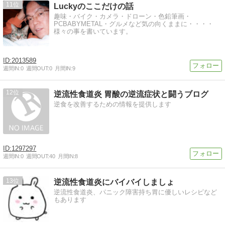
11
Luckyのここだけの話
趣味・バイク・カメラ・ドローン・色鉛筆画・
PCBABYMETAL・グルメなど気の向くままに・・・・
様々の事を書いています。
2013589
週間IN:
0
週間OUT:
0
月間IN:
9
12
逆流性食道炎 胃酸の逆流症状と闘うブログ
逆食を改善するための情報を提供します
1297297
週間IN:
0
週間OUT:
40
月間IN:
8
13
逆流性食道炎にバイバイしましょ
逆流性食道炎、パニック障害持ち胃に優しいレシピなど
もあります