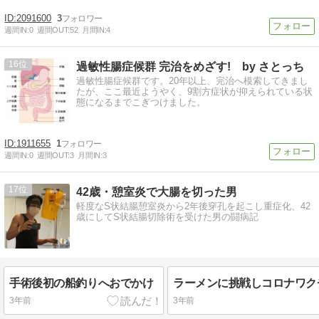
2091600
3
週間IN:
0
週間OUT:
52
月間IN:
4
16
過敏性腸症候群 完治をめざす! by さとっち
過敏性腸症候群です。20年以上、完治へ模索してきまし
たが、ここ最近ようやく、9割方症状が抑えられている状
態になるまでこぎつけました。
1911655
1
週間IN:
0
週間OUT:
3
月間IN:
3
17
42歳・憩室炎で大腸を切った男
軽度なS状結腸憩室炎から2年後穿孔を起こし重症化、42
歳にしてS状結腸切除術を受けた男の闘病記
手術後初の船釣りへおでかけ
ラーメンに挑戦しコロナワク
3年前
3年前