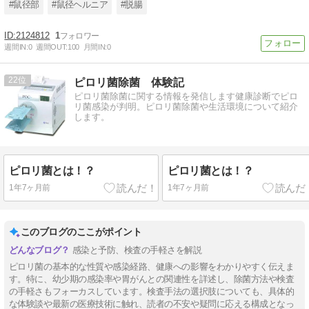
#鼠径部
#鼠径ヘルニア
#脱腸
2124812
1
週間IN:
0
週間OUT:
100
月間IN:
0
22
ピロリ菌除菌 体験記
ピロリ菌除菌に関する情報を発信します健康診断でピロ
リ菌感染が判明。ピロリ菌除菌や生活環境について紹介
します。
ピロリ菌とは！？
ピロリ菌とは！？
1年7ヶ月前
1年7ヶ月前
このブログのここがポイント
感染と予防、検査の手軽さを解説
ピロリ菌の基本的な性質や感染経路、健康への影響をわかりやすく伝えま
す。特に、幼少期の感染率や胃がんとの関連性を詳述し、除菌方法や検査
の手軽さもフォーカスしています。検査手法の選択肢についても、具体的
な体験談や最新の医療技術に触れ、読者の不安や疑問に応える構成となっ