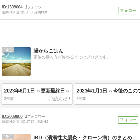
1508664
1
週間IN:
0
週間OUT:
0
月間IN:
8
14
腸からごはん
家族の腸ろうが終わるまでのブログです。
2023年6月1日 ～更新最終日～
3年前
3年前
2089980
3
週間IN:
0
週間OUT:
70
月間IN:
7
15
IBD（潰瘍性大腸炎・クローン病）のまとめブログ