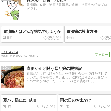
胃潰瘍の改善 治療法胃潰瘍の改善 治療法の紹介ブロ
グです。
胃潰瘍とはどんな病気でしょうか
胃潰瘍の検査方法
28日前
9年前
1245054
週間IN:
0
週間OUT:
50
月間IN:
0
25
直腸がんと闘う母と娘の闘病記
直腸がんに打ち勝った母。〜情報社会の中で何を信じて
いいのか分からない中、正しい選択に巡り会えた喜び〜
１つの命が助かった。ステージ4と宣告されて。
夏バテ防止に!!!肉!!
雨の日のお出かけ
3日前
31日前