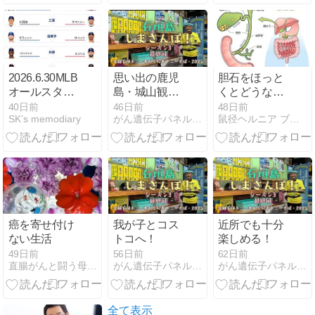
始めた
2026.6.30MLB
思い出の鹿児
胆石をほっと
オールスター
島・城山観光
くとどうな
投票完了。
ホテル！
る？自然に治
40日前
46日前
48日前
SK’s memodiary
がん遺伝子パネル検査からがんゲノム医療へのブログ
鼠径ヘルニア ブログ｜大阪日帰り外科そけいヘルニアクリニック
るのか、受診
の目安を解説
癌を寄せ付け
我が子とコス
近所でも十分
ない生活
トコへ！
楽しめる！
49日前
56日前
62日前
直腸がんと闘う母と娘の闘病記
がん遺伝子パネル検査からがんゲノム医療へのブログ
がん遺伝子パネル検査からがんゲノム医療へのブログ
全て表示