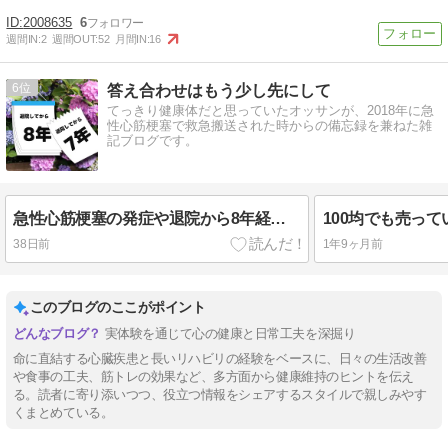
2008635
6
週間IN:
2
週間OUT:
52
月間IN:
16
6
答え合わせはもう少し先にして
てっきり健康体だと思っていたオッサンが、2018年に急
性心筋梗塞で救急搬送された時からの備忘録を兼ねた雑
記ブログです。
急性心筋梗塞の発症や退院から8年経過｜朝の日課でランニングを始めた
38日前
1年9ヶ月前
このブログのここがポイント
実体験を通じて心の健康と日常工夫を深掘り
命に直結する心臓疾患と長いリハビリの経験をベースに、日々の生活改善
や食事の工夫、筋トレの効果など、多方面から健康維持のヒントを伝え
る。読者に寄り添いつつ、役立つ情報をシェアするスタイルで親しみやす
くまとめている。