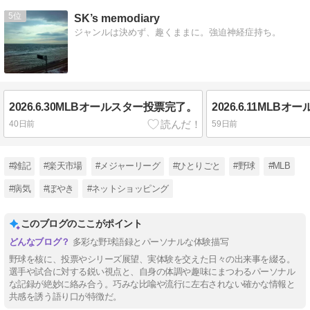
5
SK’s memodiary
ジャンルは決めず、趣くままに。強迫神経症持ち。
2026.6.30MLBオールスター投票完了。
40日前
59日前
#雑記
#楽天市場
#メジャーリーグ
#ひとりごと
#野球
#MLB
#病気
#ぼやき
#ネットショッピング
このブログのここがポイント
多彩な野球語録とパーソナルな体験描写
野球を核に、投票やシリーズ展望、実体験を交えた日々の出来事を綴る。
選手や試合に対する鋭い視点と、自身の体調や趣味にまつわるパーソナル
な記録が絶妙に絡み合う。巧みな比喩や流行に左右されない確かな情報と
共感を誘う語り口が特徴だ。