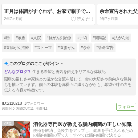
正月は体調がすぐれず、お家で親子でアクアビーズ。
2年7ヶ月前
2年7ヶ月前
#癌
#家族
#入院
#抗がん剤治療
#手術
#闘病記
#抗がん剤
#直腸がん治療
#ストーマ
#直腸がん
#余命
#余命宣告
このブログのここがポイント
生きる希望と勇気を伝えるリアルな体験記
闘病の厳しさや家族との温かな交流を通じて、命の大切さや前向きな気持
ちを描いています。個々の体験を赤裸々に綴りながらも、希望や絆の力を
伝える内容が特徴です。
2110218
3
週間IN:
0
週間OUT:
11
月間IN:
1
20
消化器専門医が教える腸内細菌の正しい知識
便秘を解消し免疫力をアップし、健康を手に入れるため
の腸内細菌の育て方！すべては腸内細菌で決まる！