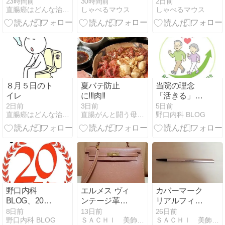
慢するもの」
データ
23時間前
30時間前
2日前
直腸癌はどんな治療をするんだろう - 楽天ブログ
しゃべるマウス
しゃべるマウス
じゃなかっ
た。がん治療
の“もう1つの
戦い”を支える
専門科が静岡
がんセンター
に誕生
８月５日のト
夏バテ防止
当院の理念
イレ
に!!!肉!!
「活きる」を
極めるお手伝
2日前
3日前
5日前
直腸癌はどんな治療をするんだろう - 楽天ブログ
直腸がんと闘う母と娘の闘病記
野口内科 BLOG
い
野口内科
エルメス ヴィ
カバーマーク
BLOG、20周
ンテージ革素
リアルフィニ
年
材「クシュベ
ッシュ アイブ
8日前
13日前
26日前
野口内科 BLOG
ＳＡＣＨＩ 美飾礼賛
ＳＡＣＨＩ 美飾礼賛
ル」の魅力
ロウライナー