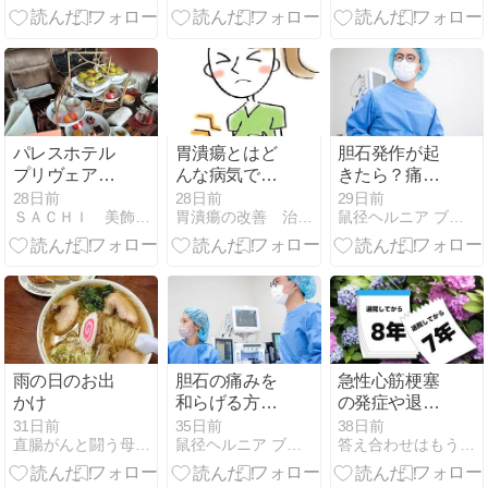
～史上最高に
描きやすいお
すすめの商品
です！～
パレスホテル
胃潰瘍とはど
胆石発作が起
プリヴェアフ
んな病気でし
きたら？痛み
タヌーンティ
ょうか
の特徴・対処
28日前
28日前
29日前
ＳＡＣＨＩ 美飾礼賛
胃潰瘍の改善 治療法
鼠径ヘルニア ブログ｜大阪日帰り外科そけいヘルニアクリニック
法と受診すべ
き危険サイン
雨の日のお出
胆石の痛みを
急性心筋梗塞
かけ
和らげる方法
の発症や退院
は？自宅での
から8年経過
31日前
35日前
38日前
直腸がんと闘う母と娘の闘病記
鼠径ヘルニア ブログ｜大阪日帰り外科そけいヘルニアクリニック
答え合わせはもう少し先にして
対処と受診の
｜朝の日課で
目安を解説
ランニングを