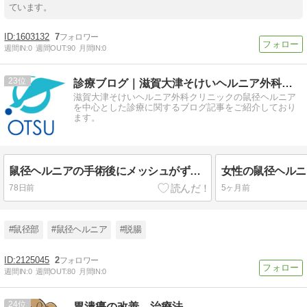
ています。
1603132
7
週間IN:
0
週間OUT:
90
月間IN:
0
23
診療ブログ｜滋賀大津そけいヘルニア外科クリニック
滋賀大津そけいヘルニア外科クリニックの鼠径ヘルニア
を中心とした診療に関するブログ記事をご紹介しており
ます。
鼠径ヘルニアの手術後にメッシュがずれる原因｜予防法まで解説！
78日前
5ヶ月前
#鼠径部
#鼠径ヘルニア
#脱腸
2125045
2
週間IN:
0
週間OUT:
80
月間IN:
0
24
胃潰瘍の改善 治療法