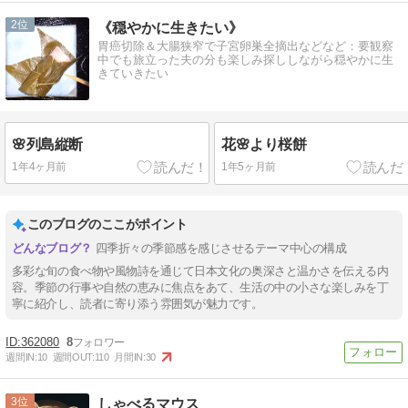
2
《穏やかに生きたい》
胃癌切除＆大腸狭窄で子宮卵巣全摘出などなど：要観察
中でも旅立った夫の分も楽しみ探ししながら穏やかに生
きていきたい
🌸列島縦断
花🌸より桜餅
1年4ヶ月前
1年5ヶ月前
このブログのここがポイント
四季折々の季節感を感じさせるテーマ中心の構成
多彩な旬の食べ物や風物詩を通じて日本文化の奥深さと温かさを伝える内
容。季節の行事や自然の恵みに焦点をあて、生活の中の小さな楽しみを丁
寧に紹介し、読者に寄り添う雰囲気が魅力です。
362080
8
週間IN:
10
週間OUT:
110
月間IN:
30
3
しゃべるマウス