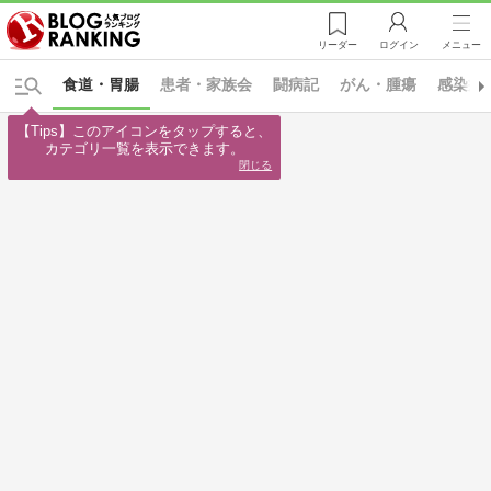
リーダー
ログイン
メニュー
食道・胃腸
患者・家族会
闘病記
がん・腫瘍
感染症
【Tips】このアイコンをタップすると、

カテゴリ一覧を表示できます。
閉じる