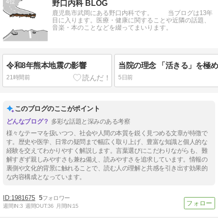
4
野口内科 BLOG
鹿児島市武岡にある野口内科です。 当ブログは13年
目に入ります。医療・健康に関することや近隣の話題、
音楽・本のことなどを綴ってまいります。
令和8年熊本地震の影響
当院の理念 「活きる」を極
21時間前
5日前
このブログのここがポイント
多彩な話題と深みのある考察
様々なテーマを扱いつつ、社会や人間の本質を鋭く見つめる文章が特徴で
す。歴史や医学、日常の疑問まで幅広く取り上げ、豊富な知識と個人的な
経験を交えてわかりやすく解説します。言葉選びにこだわりながらも、難
解すぎず親しみやすさも兼ね備え、読みやすさを追求しています。情報の
裏側や文化的背景に触れることで、読む人の理解と共感を引き出す効果的
な内容構成となっています。
1981675
5
週間IN:
3
週間OUT:
36
月間IN:
15