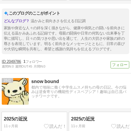
このブログのここがポイント
温かみと前向きさを伝える日記調
家族や身近な人々の絆を深く描きながら、健康や病気との闘いを前向きに
伝える温かみあふれる記録です。母親の闘病や日常の何気ない出来事を丁
寧に描写し、日々の気づきや思い出を通じて、人生の大切さや家族の絆の
尊さを表現しています。明るく前向きなメッセージとともに、日常の喜び
や大切な瞬間を共有し、希望と感謝の気持ちを伝えるブログです。
2049786
1
週間IN:
0
週間OUT:
45
月間IN:
0
26
snow bound
都内で地味に働く中学生ムスメ持ちの母の日記。今の悩
みは逆食寄りの機能性ディスペプシア！趣味は自己流パ
ッチワークです。
2025の近況
2025の近況
11ヶ月前
11ヶ月前