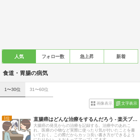
人気
フォロー数
急上昇
新着
食道・胃腸の病気
1〜30位
31〜60位
画像表示
文字表示
1
直腸癌はどんな治療をするんだろう - 楽天ブログ
大腸癌の発見からの治療を記録する。治療中のあれこ
れ、医療の小物など実際に使ったり気が付いたことを書
いておく。この際だからカッコ良い書き方ができるよう
になりたい。とおもってアップしてます。