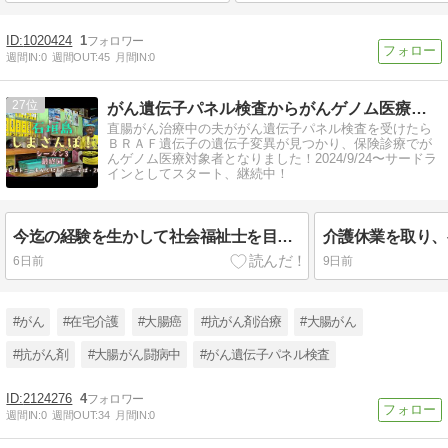
1020424
1
週間IN:
0
週間OUT:
45
月間IN:
0
27
がん遺伝子パネル検査からがんゲノム医療へのブログ
直腸がん治療中の夫ががん遺伝子パネル検査を受けたら
ＢＲＡＦ遺伝子の遺伝子変異が見つかり、保険診療でが
んゲノム医療対象者となりました！2024/9/24〜サードラ
インとしてスタート、継続中！
今迄の経験を生かして社会福祉士を目指したい！
6日前
9日前
#がん
#在宅介護
#大腸癌
#抗がん剤治療
#大腸がん
#抗がん剤
#大腸がん闘病中
#がん遺伝子パネル検査
2124276
4
週間IN:
0
週間OUT:
34
月間IN:
0