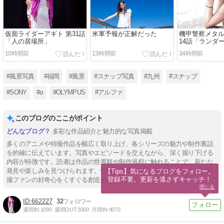
仮面ライダーアギト 第31話
米軍予報が正解だった
機甲警察メタル
「人の居場所」
14話「ランダ
10時間前
13時間前
34時間前
#風景写真
#福岡
#風景
#スナップ写真
#九州
#スナップ
#SONY
#α
#OLYMPUS
#アルファ
このブログのここがポイント
多彩な作品紹介と魅力的な写真掲載
多くのアニメや特撮作品を幅広く取り上げ、各シリーズの魅力や制作裏話
を的確に伝えています。写真やエピソードを交えながら、深く掘り下げる
内容が特徴です。読者は作品の世界観や制作過程に触れることで、新たな
発見や楽しみを見つけられます。情報の充実と丁寧な解説で、アニメ・特
【Tips】気になるブログをフォロー。

登録不要。更新を逃さずキャッチ！
撮ファンの好奇心をくすぐる創造的な一冊となっています。
閉じる
662227
32
週間IN:
1090
週間OUT:
3000
月間IN:
4070