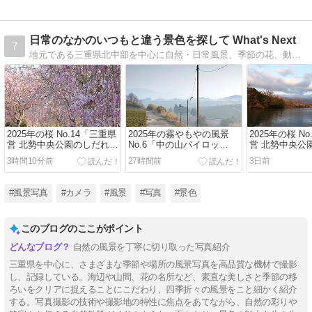
日常のなかのいつもと違う景色を探して What's Next
7
地元である三重県北中部を中心に自然・日常風景、季節の花、動物などを撮影したフォトブログです。
2025年の桜 No.14「三重県
2025年の霧やもやの風景
2025年の桜 N
営 北勢中央公園のしだれ桜
No.6「中の山パイロッ
営 北勢中央公
並木-2/4」|三重県四日市市
ト-2/2」|三重県亀山市
並木-1/4」|
3時間10分前
27時間前
3日前
#風景写真
#カメラ
#風景
#写真
#景色
このブログのここがポイント
自然の風景を丁寧に切り取った写真紹介
三重県を中心に、さまざまな季節や場所の風景写真を高品質な機材で撮影
し、記録している。海辺や山間、花の名所など、素直な美しさと季節の移
ろいをクリアに捉えることにこだわり、四季折々の風景をこと細かく紹介
する。写真撮影の技術や撮影地の特性に焦点をあてながら、自然の彩りや