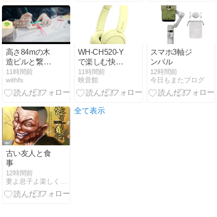
ケラマブル
ー・ビーチ
【慶良間諸島
巡り２日目 渡
嘉敷村 早朝の
高さ84mの木
WH-CH520-Y
スマホ3軸ジ
阿波連（あは
造ビルと繋が
で楽しむ快適
ンバル
れん）ビー
る700枚の絵
ワイヤレスヘ
11時間前
11時間前
12時間前
チ】
withfs
映音館
今日もまたブログ
馬｜三井不動
ッドホン
産「EMA
WISH
PROJECT」
全て表示
公式ムービー
の見どころ
古い友人と食
事
12時間前
妻よ息子よ楽しくやろう