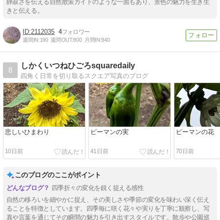
静寂さを伝える自然散策ガイドのような一面もあり、景色の魅力を生き生
きと伝える。
2112035
4
週間IN:
190
週間OUT:
800
月間IN:
940
しかくいつねひごろsquaredaily
8
四角く日常を切り取るスクエア写真のブログ
悲しいひまわり
ピーマンの実
ピーマンの花
10日前
41日前
70日前
このブログのここがポイント
四季折々の変化を鋭く捉える感性
自然の移ろいを細やかに捉え、その美しさや季節の変化を味わい深く伝え
ることを特徴としています。四季毎に咲く花々や実りを丁寧に観察し、写
真や言葉を通じてその瞬間の魅力を引き出すスタイルです。散歩や公園巡