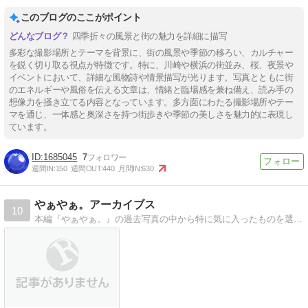
このブログのここがポイント
四季折々の風景と街の魅力を詳細に描写
多彩な撮影場所とテーマを背景に、街の風景や季節の移ろい、カルチャー
を鋭く切り取る視点が特徴です。特に、川崎や横浜の街並み、桜、夜景や
イベントにおいて、詳細な風物詩や情景描写が光ります。写真とともに街
のエネルギーや風俗を伝える文章は、情緒と臨場感を兼ね備え、読み手の
想像力を掻き立てる内容となっています。多方面にわたる撮影場所やテー
マを通じ、一体感と奥深さを持つ街歩きや季節の美しさを魅力的に表現し
ています。
1685045
7
週間IN:
150
週間OUT:
440
月間IN:
630
やぁやぁ。アーカイブス
10
本編『やぁやぁ。』の過去写真の中から特に気に入ったものを選び、再現像して1枚ずつ紹介したいと思っています。