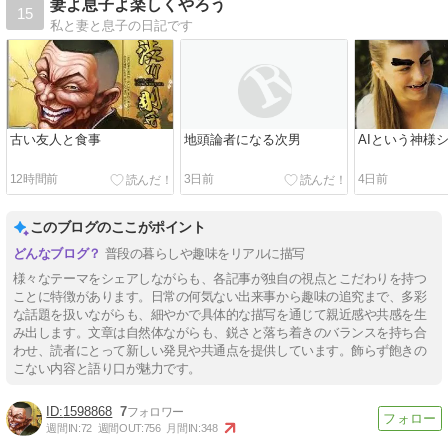
妻よ息子よ楽しくやろう
15
私と妻と息子の日記です
古い友人と食事
地頭論者になる次男
AIという神様
12時間前
3日前
4日前
このブログのここがポイント
普段の暮らしや趣味をリアルに描写
様々なテーマをシェアしながらも、各記事が独自の視点とこだわりを持つ
ことに特徴があります。日常の何気ない出来事から趣味の追究まで、多彩
な話題を扱いながらも、細やかで具体的な描写を通じて親近感や共感を生
み出します。文章は自然体ながらも、鋭さと落ち着きのバランスを持ち合
わせ、読者にとって新しい発見や共通点を提供しています。飾らず飽きの
こない内容と語り口が魅力です。
1598868
7
週間IN:
72
週間OUT:
756
月間IN:
348