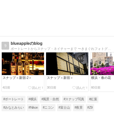
blueappleのblog
9
ポートレートからスナップ・ネイチャーまで 〜きまぐれフォトグラファーのきままなブログへようこそ〜
スナップ＜新宿-2＞
スナップ＜新宿＞
横浜・春の花
4日前
30日前
60日前
#ポートレート
#横浜
#風景・自然
#スナップ写真
#紅葉
#みなとみらい
#Nikon
#ニコン
#富士山
#夜景
#Z9