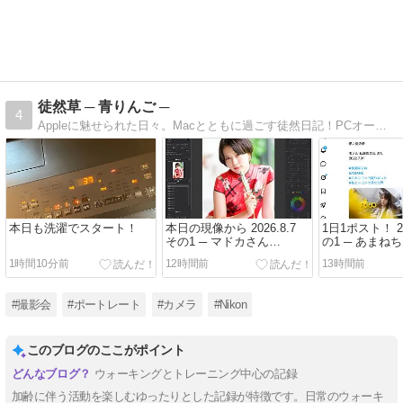
徒然草 ─ 青りんご ─
4
Appleに魅せられた日々。Macとともに過ごす徒然日記！PCオーディオにもはまってます。デジタル一眼も11年振りに購入し、趣味としてぼちぼち撮影してます。
本日も洗濯でスタート！
本日の現像から 2026.8.7
1日1ポスト！ 20
その1 ─ マドカさん
の1 ─ あまね
2026.8.1 黒石社 チャイナ
2022.8.7 富
1時間10分前
12時間前
13時間前
ドレス企画 ─
り周辺 ─
#撮影会
#ポートレート
#カメラ
#Nikon
このブログのここがポイント
ウォーキングとトレーニング中心の記録
加齢に伴う活動を楽しむゆったりとした記録が特徴です。日常のウォーキ