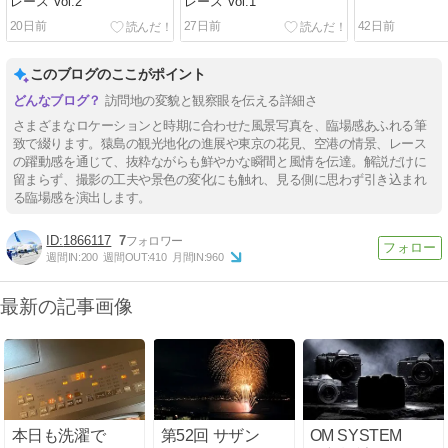
レース Vol.2
レース Vol.1
20日前
27日前
42日前
このブログのここがポイント
訪問地の変貌と観察眼を伝える詳細さ
さまざまなロケーションと時期に合わせた風景写真を、臨場感あふれる筆
致で綴ります。猿島の観光地化の進展や東京の花見、空港の情景、レース
の躍動感を通じて、抜粋ながらも鮮やかな瞬間と風情を伝達。解説だけに
留まらず、撮影の工夫や景色の変化にも触れ、見る側に思わず引き込まれ
る臨場感を演出します。
1866117
7
週間IN:
200
週間OUT:
410
月間IN:
960
最新の記事画像
本日も洗濯で
第52回 サザン
OM SYSTEM