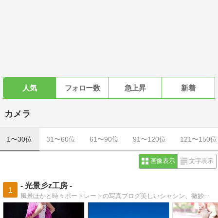
人気
フォロー数
急上昇
新着
カメラ
1〜30位
31〜60位
61〜90位
91〜120位
121〜150位
画像表示
文字表示
- 光景彡z工房 -
1
風景ほかと時々ポートレートの写真ブログ美しいシャシン、微妙なシャシンの写真ブログです。