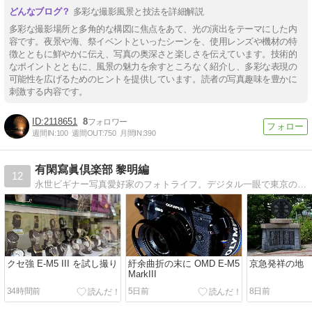
多彩な撮影風景と技法を詳細解説
多彩な撮影場所と多角的な構図に焦点をあて、光の演出をテーマにした内
容です。夜景や海、祭イベントといったシーンを、使用レンズや機材の特
徴とともに鮮やかに伝え、写真の奥深さと楽しさを伝えています。技術的
なポイントとともに、風景の魅力を余すところなく紹介し、多彩な表現の
可能性を広げるためのヒントを提供しています。読者の写真趣味を豊かに
刺激する内容です。
2118651
8
週間IN:
100
週間OUT:
750
月間IN:
390
有閑寫眞倶楽部 黎明編
12
永世ビギナー写真愛好家のフォトライフ。デジタル一眼で東京の街を撮りつつ漂泊の思いやまぬ旅鉄ライト層
クセ強 E-M5 III を試し撮り
紆余曲折の末に OMD E-M5
京急発祥の地
MarkIII
34時間前
5日前
8日前