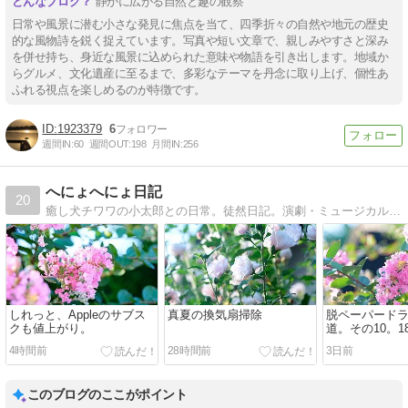
静かに広がる自然と趣の観察
日常や風景に潜む小さな発見に焦点を当て、四季折々の自然や地元の歴史
的な風物詩を鋭く捉えています。写真や短い文章で、親しみやすさと深み
を併せ持ち、身近な風景に込められた意味や物語を引き出します。地域か
らグルメ、文化遺産に至るまで、多彩なテーマを丹念に取り上げ、個性あ
ふれる視点を楽しめるのが特徴です。
1923379
6
週間IN:
60
週間OUT:
198
月間IN:
256
へにょへにょ日記
20
癒し犬チワワの小太郎との日常。徒然日記。演劇・ミュージカル、テレビ、読書、アート、料理、写真、Macな日記。
しれっと、Appleのサブス
真夏の換気扇掃除
脱ペーパード
クも値上がり。
道。その10。
編。
4時間前
28時間前
3日前
このブログのここがポイント