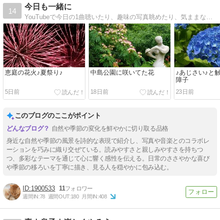
今日も一緒に
14
YouTubeで今日の1曲聴いたり、趣味の写真眺めたり、気ままなマイペースblogです
恵庭の花火♪夏祭り♪
中島公園に咲いてた花
♪あじさい♪と
障子
5日前
18日前
23日前
このブログのここがポイント
自然や季節の変化を鮮やかに切り取る品格
身近な自然や季節の風景を詩的な表現で紹介し、写真や音楽とのコラボレ
ーションを巧みに織り交ぜている。読みやすさと親しみやすさを持ちつ
つ、多彩なテーマを通じて心に響く感性を伝える。日常のささやかな喜び
や季節の移ろいを丁寧に描き、見る人を穏やかに包み込む。
1900533
11
週間IN:
78
週間OUT:
180
月間IN:
408