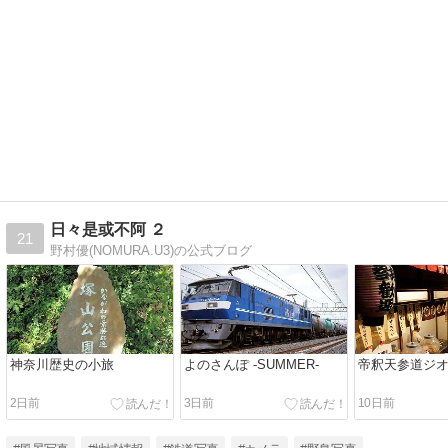
日々是或不阿 ２
21
野村優(NOMURA.U3)の公式ブログ
神奈川歴史の小旅
よのさんぽ -SUMMER-
帝釈天参道ジ
2日前
3日前
10日前