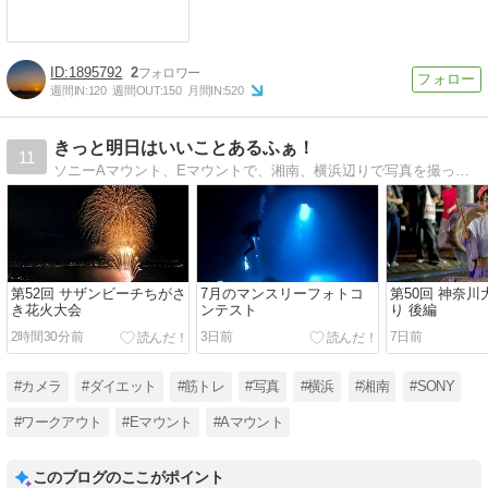
1895792
2
週間IN:
120
週間OUT:
150
月間IN:
520
きっと明日はいいことあるふぁ！
11
ソニーAマウント、Eマウントで、湘南、横浜辺りで写真を撮って投稿しています。2020年6月から筋トレを始め、現在も継続中！
第52回 サザンビーチちがさ
7月のマンスリーフォトコ
第50回 神奈
き花火大会
ンテスト
り 後編
2時間30分前
3日前
7日前
#カメラ
#ダイエット
#筋トレ
#写真
#横浜
#湘南
#SONY
#ワークアウト
#Eマウント
#Aマウント
このブログのここがポイント