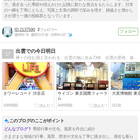
で、過ぎ去った季節や消えかけた記憶に新たな視点をもたらします。日常
の一瞬を丁寧にとらえ、写真と文章の調和で深みを増す、静謐さと懐かし
さが漂う一連の投稿群となっています。
2137590
2
週間IN:
70
週間OUT:
82
月間IN:
327
出雲での今日明日
17
神々の住む国と言われる、出雲の地に住み73年 出雲の景色 旅した街 出会った人々
タワーレコード 渋谷店
サイゴン 東京国際フォーラ
大英博物館 東
ム
10時間前
34時間前
3日前
このブログのここがポイント
季節行事や文化、風景を丹念に紹介
さまざまな地域の行事、風景、歴史や文化を丁寧に描き出し、身近な暮ら