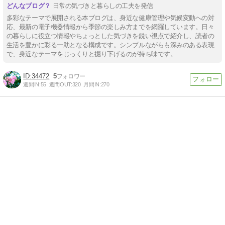
日常の気づきと暮らしの工夫を発信
多彩なテーマで展開される本ブログは、身近な健康管理や気候変動への対
応、最新の電子機器情報から季節の楽しみ方までを網羅しています。日々
の暮らしに役立つ情報やちょっとした気づきを鋭い視点で紹介し、読者の
生活を豊かに彩る一助となる構成です。シンプルながらも深みのある表現
で、身近なテーマをじっくりと掘り下げるのが持ち味です。
34472
5
週間IN:
55
週間OUT:
320
月間IN:
270