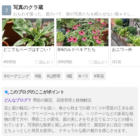
写真のクラ蔵
2
おもわず撮った、庭のバラ、旅の写真たちを眠らせない蔵ｗそしてときどき猫ブログ(=^・^=)
どこでもベープはすごい！
8/4のルドベキアたち
おニワ―外
4時間前
28時間前
3日前
#ガーデニング
#猫
#山野草
#庭
#バラ
#草花
このブログのここがポイント
季節の園芸、花壇管理と植物解説
花と庭の幅広いテーマを扱い、春から秋までの庭づくりや育苗の工夫を紹
介しています。マリーゴールドやアゲラタム、ヘリテージなどの多彩な植
物の育て方や、季節ごとの変化、庭の美しさを引き立てるコツなどが綴ら
れています。写実的な観察と親しみやすい表現で、園芸好きに役立つ情報
とちょっとした発見を提供し、ナチュラルな庭の魅力を感じさせます。