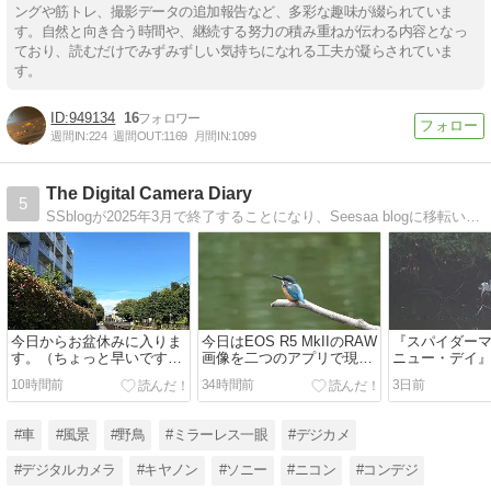
ングや筋トレ、撮影データの追加報告など、多彩な趣味が綴られていま
す。自然と向き合う時間や、継続する努力の積み重ねが伝わる内容となっ
ており、読むだけでみずみずしい気持ちになれる工夫が凝らされていま
す。
949134
16
週間IN:
224
週間OUT:
1169
月間IN:
1099
The Digital Camera Diary
5
SSblogが2025年3月で終了することになり、Seesaa blogに移転いたしました。2/10よりブログを一本化しました。SeeSaa blogのThe Digital Camera Diaryをよろしくお願いいたします。
今日からお盆休みに入りま
今日はEOS R5 MkIIのRAW
『スパイダー
す。（ちょっと早いです
画像を二つのアプリで現像
ニュー・デイ
が）
してみました。
た。
10時間前
34時間前
3日前
#車
#風景
#野鳥
#ミラーレス一眼
#デジカメ
#デジタルカメラ
#キヤノン
#ソニー
#ニコン
#コンデジ