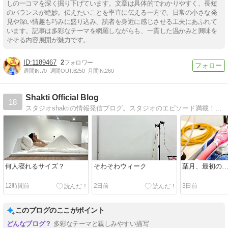
しの一コマを深く掘り下げています。文章は具体的でわかりやすく、長短
のバランスが絶妙。伝えたいことを率直に伝える一方で、日常の小さな発
見や深い情趣も巧みに盛り込み、読者を身近に感じさせる工夫にあふれて
います。記事は多彩なテーマを網羅しながらも、一貫した温かみと興味を
そそる内容展開が魅力です。
1189467
2
週間IN:
70
週間OUT:
6250
月間IN:
260
Shakti Official Blog
18
スタジオshaktiの情報発信ブログ。スタジオのエピソード満載！撮影以外の小ネタもあります。
何人寝れるサイズ？
そわそわウィーク
葉月、最初の
12時間前
2日前
3日前
このブログのここがポイント
多彩なテーマと親しみやすい描写