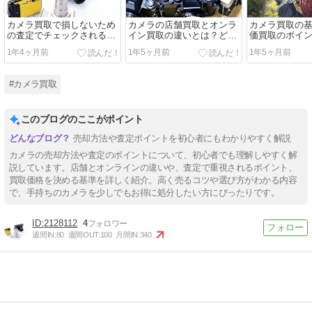
カメラ買取で損しないため
カメラの店舗買取とオンラ
カメラ買取の
の査定でチェックされる13
イン買取の違いとは？どち
価買取のポイ
のポイント
らがお得か徹底解説！
説！
1年4ヶ月前
1年5ヶ月前
1年5ヶ月前
#カメラ買取
このブログのここがポイント
売却方法や査定ポイントを初心者にもわかりやすく解説
カメラの売却方法や査定のポイントについて、初心者でも理解しやすく解
説しています。店舗とオンラインの違いや、査定で重視されるポイント、
買取価格を決める基準を詳しく紹介。高く売るコツや選び方がわかる内容
で、手持ちのカメラを少しでもお得に処分したい方にぴったりです。
2128112
4
週間IN:
80
週間OUT:
100
月間IN:
340