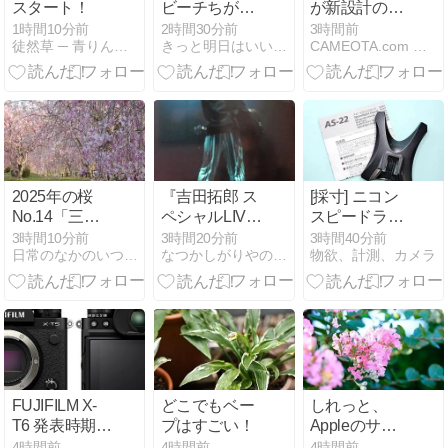
スタート！
ビーチちがさ
が新設計の軽
き花火大会
量カメラを年
1時間10分前
2時間30分前
3時間前
徒然草 ─ 青りんご ─
きっと明日はいいことあるふぁ！
CAMEOTA.com 総合カメラ情報サイト
末に発表？新
型PENとは別
モデルか
2025年の桜
『吉田拓郎 ス
[採寸] ニコン
No.14「三重
ペシャルLIVE
スピードライ
県営 北勢中央
春だったね
トスタンド
3時間10分前
3時間20分前
3時間40分前
日常のなかのいつもと違う景色を探して What's Next
なつかしがりやの気ままなブログ
物欲、計測、カメラ
公園のしだれ
2026』のこと
AS-22
桜並木-2/4」|
三重県四日市
市
FUJIFILM X-
どこでもベー
しれっと、
T6 発表時期が
プはすごい！
Appleのサブ
9月上旬から
スクも値上が
4時間前
4時間前
4時間前