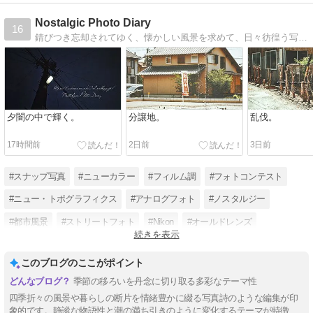
Nostalgic Photo Diary
16
錆びつき忘却されてゆく、懐かしい風景を求めて、日々彷徨う写真日記。
夕闇の中で輝く。
分譲地。
乱伐。
17時間前
2日前
3日前
#スナップ写真
#ニューカラー
#フィルム調
#フォトコンテスト
#ニュー・トポグラフィクス
#アナログフォト
#ノスタルジー
#都市風景
#ストリートフォト
#Nikon
#オールドレンズ
続きを表示
#リミナルスペース
このブログのここがポイント
季節の移ろいを丹念に切り取る多彩なテーマ性
四季折々の風景や暮らしの断片を情緒豊かに綴る写真詩のような編集が印
象的です。静謐な物語性と潮の満ち引きのように変化するテーマが特徴