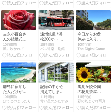
吉永小百合さ
遠州鉄道 / 浜
今日からお盆
んの結婚式、
松200か ・
休みに入りま
ついでに私の
783
す。（ちょっ
10時間前
10時間前
10時間前
風に吹かれて
バス道楽 別館
The Digital Camera Diary
も～
と早いです
が）
離島に宿泊し
記憶の中から
馬見丘陵公園
た人だけが見
消えてしまう
の花見茶屋前
ることのでき
もの
のヒマワリ
10時間前
11時間前
11時間前
ぽてとのまったり北陸日記
青い星のかたすみで夢をみる
彩の気まぐれ写真
る息を吞むほ
ど美しいリゾ
ートホテルの