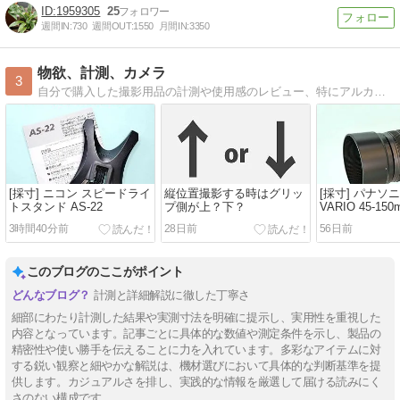
1959305
25
週間IN:
730
週間OUT:
1550
月間IN:
3350
物欲、計測、カメラ
3
自分で購入した撮影用品の計測や使用感のレビュー、特にアルカスイス互換のクランプやプレートは他社製品との互換性もチェックしています。「買わずに悔やむより買って悔やむ」がモットー
[採寸] ニコン スピードライ
縦位置撮影する時はグリッ
[採寸] パナソニ
トスタンド AS-22
プ側が上？下？
VARIO 45-150m
フード有り寸
3時間40分前
28日前
56日前
このブログのここがポイント
計測と詳細解説に徹した丁寧さ
細部にわたり計測した結果や実測寸法を明確に提示し、実用性を重視した
内容となっています。記事ごとに具体的な数値や測定条件を示し、製品の
精密性や使い勝手を伝えることに力を入れています。多彩なアイテムに対
する鋭い観察と細やかな解説は、機材選びにおいて具体的な判断基準を提
供します。カジュアルさを排し、実践的な情報を厳選して届ける読みにく
さのない構成です。