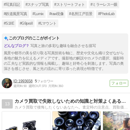
#写真日記
#スナップ写真
#ストリートフォト
#ミラーレス一眼
#鉄道風景写真
#Lumix
#raw現像
#名所江戸百景
#PhotoLab
#S1IIE
#G9proII
#Lマウント
このブログのここがポイント
写真と旅の多彩な趣味を融合させる描写
風景や都市の美を切り取る写真技術を軸に、歴史や文化も織り交ぜながら
各地の魅力を伝えるメディアです。撮影地の解説やカメラの選択、撮影時
の工夫など実践的な情報も掲載し、趣味と好奇心を刺激します。写真の奥
深さを感じさせ、風と光の流れに寄り添った表現が特徴です。
1993658
5
週間IN:
90
週間OUT:
370
月間IN:
360
カメラ買取で失敗しないための知識と対策よくあるトラブル事例集
13
カメラ買取で後悔したくないあなたへ。査定時の注意点、買取価格の落とし穴、よくあるトラブル事例とその対策をまとめました。