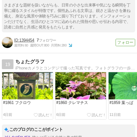
さまざまな題材を扱いながらも、日常の小さな出来事や気になる瞬間を丁
寧に綴るスタイルが特徴です。個性あふれる文章は、鋭さと温かさを兼ね
備え、身近な風景や体験を巧みに掘り下げております。インフォメーショ
ンだけでなく、生活のひとコマに込められた情熱や思いが伝わる内容で、
読者に自然と共感と発見をもたらします。
1394454
7
週間IN:
60
週間OUT:
800
月間IN:
280
ちょたグラフ
19
iPhoneカメラとコンデジで撮った写真です。フォトグラフの一歩手前、ちょっとしたフォトグラフ=『ちょたグラフ』
#1861 フクロウ
#1860 クレマチス
#1859 葉っぱ
4日前
6日前
11日前
このブログのここがポイント