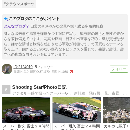
#クラウンスポーツ
このブログのここがポイント
日常のささやかな発見を鋭く綴る多角的観察
身近な出来事や風景を詳細かつ丁寧に描写し、観察眼の鋭さと感性の豊か
さを兼ね備えています。写真や映画、日常の出来事を巧みに織り交ぜなが
ら、静かな情感と旅情を感じさせる筆致が特徴です。毎回異なるテーマを
取り上げ、飽きることのない多彩なトピックスを通じて、生活と趣味、趣
向への真摯な向き合いを伝えています。
2124019
5
週間IN:
210
週間OUT:
1170
月間IN:
1030
Shooting Star/Photo日記
6
デジタル一眼で撮ったスーパーGT、新幹線、飛行機、花、夜景、イルミネーション、星景・・・etc...色々載せてます。不定期更新。。。
スーパー耐久 富士２４時間
スーパー耐久 富士２４時間
カルガモ親子♪