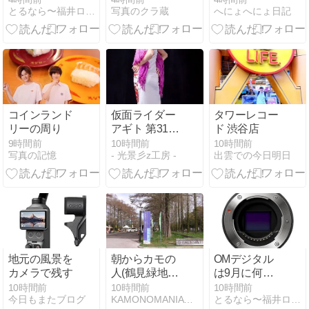
とるなら〜福井ロケハン道中記〜
写真のクラ蔵
へにょへにょ日記
延期された？
り。
コインランド
仮面ライダー
タワーレコー
リーの周り
アギト 第31話
ド 渋谷店
「人の居場
9時間前
10時間前
10時間前
写真の記憶
- 光景彡z工房 -
出雲での今日明日
所」
地元の風景を
朝からカモの
OMデジタル
カメラで残す
人(鶴見緑地・
は9月に何ら
2026.4.5) その
かの発表を計
10時間前
10時間前
10時間前
今日もまたブログ
KAMONOMANIA カモノマニア
とるなら〜福井ロケハン道中記〜
1
画している？