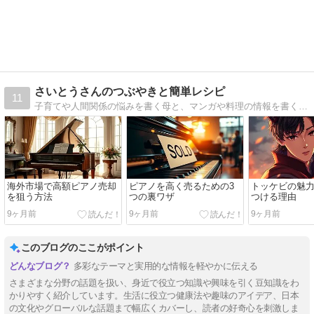
さいとうさんのつぶやきと簡単レシピ
11
子育てや人間関係の悩みを書く母と、マンガや料理の情報を書く息子の仲良しブログです
海外市場で高額ピアノ売却
ピアノを高く売るための3
トッケビの魅
を狙う方法
つの裏ワザ
つける理由
9ヶ月前
9ヶ月前
9ヶ月前
このブログのここがポイント
多彩なテーマと実用的な情報を軽やかに伝える
さまざまな分野の話題を扱い、身近で役立つ知識や興味を引く豆知識をわ
かりやすく紹介しています。生活に役立つ健康法や趣味のアイデア、日本
の文化やグローバルな話題まで幅広くカバーし、読者の好奇心を刺激しま