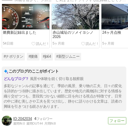
燃費新記録出ました
赤山城址のソメイヨシノ
24ヶ月点検
2026
54日前
5ヶ月前
5ヶ月前
#ナポリタン
#腰痛
#jb64
#新型ジムニー
このブログのここがポイント
風景や体験を鋭く切り取る観察眼
多彩なジャンルの記事を通じて、季節の風景、乗り物の工夫、日々の変化
を詩的かつ冷静に描き出しています。歴史や地元の風物詩に対する情感を
織り交ぜつつも、普段気づかない細部に目を向ける視点が特徴です。日常
の中に潜む美しさや工夫を見つけ出し、静かに語りかける文章は、読者の
興味を引きつける鋭さがあります。
2042034
4
週間IN:
0
週間OUT:
44
月間IN:
8