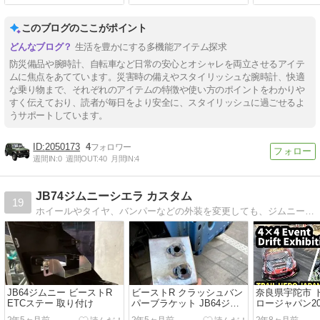
このブログのここがポイント
生活を豊かにする多機能アイテム探求
防災備品や腕時計、自転車など日常の安心とオシャレを両立させるアイテ
ムに焦点をあてています。災害時の備えやスタイリッシュな腕時計、快適
な乗り物まで、それぞれのアイテムの特徴や使い方のポイントをわかりや
すく伝えており、読者が毎日をより安全に、スタイリッシュに過ごせるよ
うサポートしています。
2050173
4
週間IN:
0
週間OUT:
40
月間IN:
4
JB74ジムニーシエラ カスタム
19
ホイールやタイヤ、バンパーなどの外装を変更しても、ジムニーのかわいらしさを残しつつ、良い感じにジムニーシエラをカスタムするのが目標。 費用はなるべくかけず、普段乗りから軽い林道まで、気軽に楽しく楽しめる74のジムニーシエラ作りを目指します。
JB64ジムニー ビーストR
ビーストR クラッシュバン
奈良県宇陀市 
ETCステー 取り付け
パーブラケット JB64ジム
ロージャパン2
ニーに取り付け
きたよ