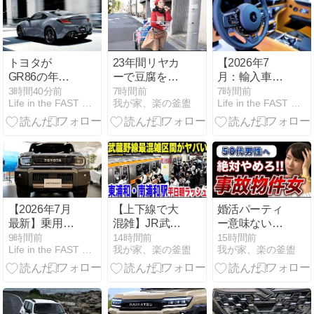
トヨタが
23年間リヤカ
【2026年7
GR86の年次
ーで豆腐を売
月：輸入車登
改良モデルを
り続ける女
録ランキン
3時間40分前
7時間前
7時間前
Life in the FAST LANE.
我が家、楽の釜盥
Life in the FAST LANE.
発表、「ソリ
性！昼は60品
グ】絶好調の
ッドグレー」
詰め放題弁
フェラーリや
復活に加え
当、夜は超破
ロールスなど
「アクセル、
格居酒屋にな
超高級ブラン
ステアリン
る謎多き豆腐
ド、それに対
グ、シフトの
店に密着 -
して縮小を続
作り込み」を
YouTube
ける従来の王
深化。内装で
者「メルセデ
【2026年7月
【上下線で大
婚活パーティ
は初代86への
ス・ベンツ、
最新】乗用車
混雑】JR武蔵
ー意味ないで
オマージュも
BMW、アウデ
販売台数ラン
野線最混雑区
す #婚活 #婚
9時間前
14時間前
15時間前
ィ」
Life in the FAST LANE.
我が家、楽の釜盥
我が家、楽の釜盥
キング
間の東浦和駅
活パーティー
TOP50。1位
と南浦和駅の
#shorts -
から8位まで
平日朝ラッシ
YouTube
トヨタ独占。
ュの混雑状況
一方でキック
がヤバすぎた..