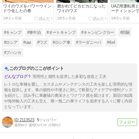
ワイのワズをパワーウイン
磨かれてピカピカになった
UAZ用運転席
ドウ化したの巻
ワイのワズ
ーティション
ッチリかな
1年2ヶ月前
1年5ヶ月前
1年5ヶ月前
#キャンプ
#車中泊
#オートキャンプ
#キャンピングカー
#四駆
#ロシア
#uaz
#ワズ
#ロシア車
#ラーダニーバ
#4x4
#ブハンカ
このブログのここがポイント
実用性と個性を追求した多彩な改造と工夫
レトロな車種を愛し、カスタムやメンテナンスの工夫を楽しむ実用的な情
報を提供します。車の個性や不便さに対して斬新なアイデアや便利グッズ
を紹介し、読み手に車趣味の奥深さとワクワク感を届けます。新旧の知識
や海外輸入の工夫も交え、唯一無二の車ライフを追求する人々に響く内容
となっています。
2113523
5
週間IN:
0
週間OUT:
24
月間IN:
2