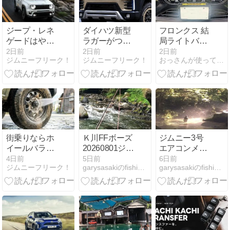
ス、エルグラ
京浜東北線も
ンドを投じた
始発列車ある
日産が復活の
けど激しい混
ジープ・レネ
ダイハツ新型
フロンクス 結
兆し
み具合になっ
ゲードはやめ
ラガーがつい
局ライトバー
てました -
とけ？買って
に復活！価
を付けた
2日前
2日前
2日前
YouTube
ジムニーフリーク！
ジムニーフリーク！
おっさんが使ってみた
はいけないと
格・スペッ
言われる5つ
ク・発売日の
の理由とリア
最新情報を詳
ルな弱点【評
しく解説｜発
価・口コミ】
売はいつ？
【ジムニー対
抗】
街乗りならホ
Ｋ川FFボーズ
ジムニー3号
イールバラン
20260801ジム
エアコンメン
ス調整は無
ニーエアコン
テ20260731
4日前
5日前
6日前
ジムニーフリーク！
garysasakiのfishing備忘録
garysasakiのfishing備忘録
駄？不要論の
まだ不調
真実と絶対に
知っておくべ
き必要性