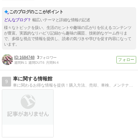
このブログのここがポイント
幅広いテーマと詳細な情報の記述
様々なトピックを扱い、生活のヒントや趣味の広がりを伝えるコンテンツ
が豊富。実践的なリハビリ記録から趣味の園芸、技術的なゲーム作りま
で、多様な視点で情報を提供し、読者の気づきや学びを促す内容になって
います。
1684748
3
週間IN:
1
週間OUT:
6
月間IN:
4
車に関する情報館
9
車に関わるお得な情報を提供！購入方法、売却、車検、メンテナンス等をお届け致します ！得に車のお勧め買取情報を発信中です！車屋に勤務するホットな情報をお届け中