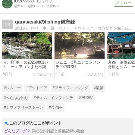
2099633
1
週間IN:
0
週間OUT:
12
月間IN:
2
garysasakiのfishing備忘録
23
趣味の、釣り、車、旅、カメラ、アウトドア、散策などを備忘録として残しています。 カテゴリで選んでいただくと宜しいかと思います。。
Ｋ川FFボーズ20260801ジ
ジムニー3号エアコンメン
京都一泊旅2026
ムニーエアコンまだ不調
テ20260731
舟屋とジムニ
5日前
6日前
11日前
#ジムニー
#アウトドア
#フライフィッシング
#散策
#へらぶな釣り
#ティムコインファンテ
#JB23W
#シマノフリーストーン
#渓流FF
このブログのここがポイント
詳細な釣行記と整備記録の融合