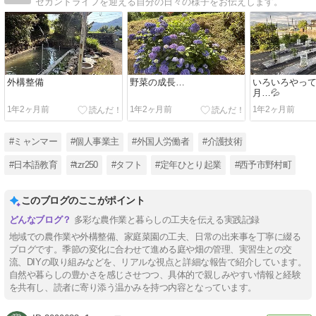
セカンドライフを迎える自分の日々の様子をお伝えします。
外構整備
野菜の成長…
いろいろやって
月…💦
1年2ヶ月前
1年2ヶ月前
1年2ヶ月前
#ミャンマー
#個人事業主
#外国人労働者
#介護技術
#日本語教育
#tzr250
#タフト
#定年ひとり起業
#西予市野村町
このブログのここがポイント
多彩な農作業と暮らしの工夫を伝える実践記録
地域での農作業や外構整備、家庭菜園の工夫、日常の出来事を丁寧に綴る
ブログです。季節の変化に合わせて進める庭や畑の管理、実習生との交
流、DIYの取り組みなどを、リアルな視点と詳細な報告で紹介しています。
自然や暮らしの豊かさを感じさせつつ、具体的で親しみやすい情報と経験
を共有し、読者に寄り添う温かみを持つ内容となっています。