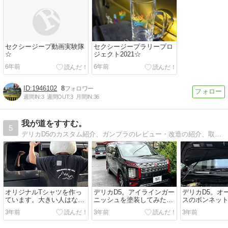
セクシージープ動画実験隊
セクシージープラリープロ
☆
ジェクト2021☆
6年前
6年前
1946102
8
週間IN:
3
週間OUT:
3
月間IN:
36
我が道をすすむ。
5
デリカD5のカスタム紹介、ガンプラのレビュー・改造の紹介、取り寄せグルメ・スイーツも載せてます。
オリジナルTシャツを作っ
デリカD5。アイラインガー
デリカD5。オ
ています。大きい人はなか
ニッシュを塗装してみた。
スのボンネッ
なか無いんです。
より歌舞伎に。
付けてみた。
3年前
3年前
3年前