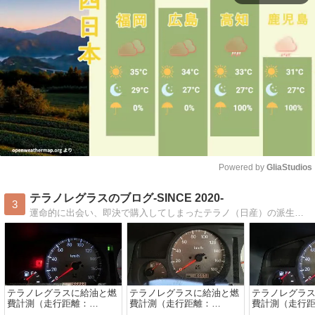
Powered by 
GliaStudios
Mute
テラノレグラスのブログ-SINCE 2020-
3
運命的に出会い、即決で購入してしまったテラノ（日産）の派生車である４WDディーゼル車・テラノレグラスについての購入時からの維持管理記録。愛車と共に群馬県の観光スポット紹介、釣り情報（主にルアーでのトラウト）を発信します♪
テラノレグラスに給油と燃
テラノレグラスに給油と燃
テラノレグラ
費計測（走行距離：
費計測（走行距離：
費計測（走行
166,883km）~コスモSS
165,571km）~コスモSS
161,160km）