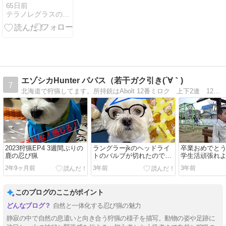
費計測（走行
65日前
テラノレグラスのブログ-SINCE 2020-
距離：
166,883km）~
コスモSS Pay
のアプリ登録
設定で１円割
引~
エゾシカHunter パパス（若干ガク引き(´∀｀)
7
北海道で狩猟してます。所持銃はAbolt 12番ミロク 上下2連 12番ボブキャット 6.25mmです。週末ハンターです。
2023狩猟EP4 3週間ぶりの
ラングラーjkのヘッドライ
卒業おめでと
鹿の忍び猟
トのバルブが切れたので交
学生活頑張れ
換
2年9ヶ月前
3年前
3年前
このブログのここがポイント
自然と一体化する忍び猟の魅力
静寂の中で自然の息遣いと向き合う狩猟の様子を描写。動物の姿や足跡に