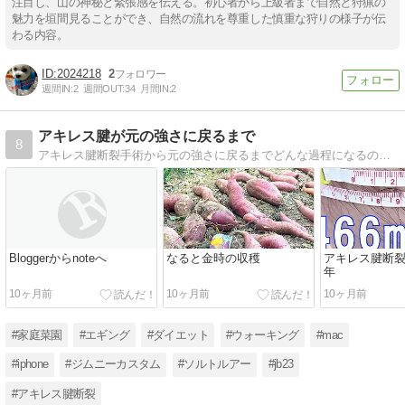
注目し、山の神秘と緊張感を伝える。初心者から上級者まで自然と狩猟の
魅力を垣間見ることができ、自然の流れを尊重した慎重な狩りの様子が伝
わる内容。
2024218
2
週間IN:
2
週間OUT:
34
月間IN:
2
アキレス腱が元の強さに戻るまで
8
アキレス腱断裂手術から元の強さに戻るまでどんな過程になるのか、検証してみます。
Bloggerからnoteへ
なると金時の収穫
アキレス腱断
年
10ヶ月前
10ヶ月前
10ヶ月前
#家庭菜園
#エギング
#ダイエット
#ウォーキング
#mac
#iphone
#ジムニーカスタム
#ソルトルアー
#jb23
#アキレス腱断裂