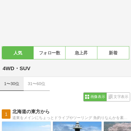
人気
フォロー数
急上昇
新着
4WD・SUV
1〜30位
31〜60位
画像表示
文字表示
北海道の東方から
1
道東をメインにちょっとドライブやツーリング 魚釣りなんかを素人写真で日記的に書いていければと