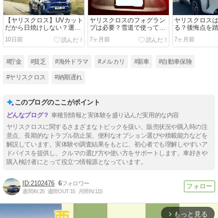
【ヤリスクロス】UVカット
ヤリスクロスのフォグラン
ヤリスクロス
だから日焼けしない？運転
プは必要？雪道で使って分
る？後悔点を
中の紫外線対策を女性オー
かった役割・メリットと注
った本当の魅
10日前
7ヶ月前
7ヶ月前
ナーが解説
意点
#貯金
#貧乏
#海外ドラマ
#メルカリ
#新車
#自動車保険
#ヤリスクロス
#納期遅れ
このブログのここがポイント
車種別情報と実体験を盛り込んだ実用的な内容
ヤリスクロスに関するさまざまなトピックを扱い、販売状況や購入時の注
意点、長期的なトラブル防止策、便利なオプション選びや積載能力などを
解説しています。実体験や調査結果をもとに、初心者でも理解しやすいア
ドバイスを提供し、クルマの選び方や使い方をサポートします。車好きや
購入検討者にとって役立つ情報源となっています。
2102476
6
週間IN:
25
週間OUT:
15
月間IN:
115
もっと見る
arrow_forward_ios