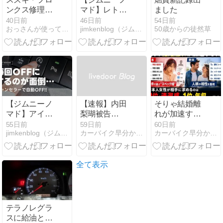
ンクス修理完
マド】レトロ
ました
了｜3ヶ月待
アクティブの
40日前
46日前
54日前
おっさんが使ってみた
jimkenblog（ジムニー カスタムブログ）
50歳からの徒然草
ちの、現実
メタルガーニ
ッシュを装着
｜メーターパ
ネル周りの質
感が大幅アッ
プ！
【ジムニーノ
【速報】内田
そりゃ結婚離
マド】アイド
梨瑚被告
れが加速する
リングストッ
（23）に懲役
わ 女性が相手
55日前
59日前
60日前
jimkenblog（ジムニー カスタムブログ）
カーバイク早分かり速報
カーバイク早分かり速報
プを解除！キ
27年を求刑 判
に求めるもの
ャンセラーを
決は22日【旭
日本「2位学
付けて超快適
川女子高校生
歴・職業、1
に！
殺害】
位年収・経済
全て表示
力」欧米は?
[七波羅探題★]
テラノレグラ
スに給油と燃