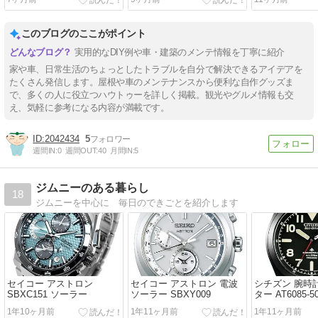
このブログのここがポイント
実用的なDIY例や車・建築のメンテ情報を丁寧に紹介
家や車、日常生活のちょっとしたトラブルを自分で解決できるアイデアを
たくさん発信します。屋根や車のメンテナンスから便利な自作グッズま
で、多くの人に役立つハウトゥーを詳しく掲載。観光やグルメ情報も交
え、気軽に参考になる内容が満載です。
2042434
5
週間IN:
0
週間OUT:
40
月間IN:
5
ジムニーのある暮らし
18
ジムニーを中心に 毎日のできごとを紹介します
セイコー アストロン
セイコー アストロン 電波
シチズン 腕時
SBXC151 ソーラー
ソーラー SBXY009
ター AT6085-5
1年10ヶ月前
1年11ヶ月前
1年11ヶ月前