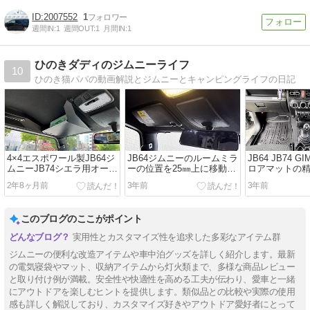
2007552
1
週間IN:
1
週間OUT:
1
月間IN:
1
ひのきダディのジムニーライフ
10
ひのき猫パパの動画解説とジムニーとキャンピングライフの日記
4×4エスポワール製JB64ジ
JB64ジムニーのルームミラ
JB64 JB74 G
ムニーJB74シエラ用オーバ
ーの位置を25㎜上に移動し
ロアマットの
ーヘッドコンソール
ました
ぎた
2年8ヶ月前
3年前
3年前
このブログのここがポイント
実用性とカスタマイズ性を追求した多彩なアイテム群
ジムニーの便利な改造アイテムや車中泊グッズを詳しく紹介します。最新
の電気寝袋やマット、収納アイテムから灯火類まで、多様な商品レビュー
と取り付け例が満載。安全性や快適性を高める工夫が伝わり、愛車と一緒
にアウトドアを楽しむヒントを提供します。類似品との比較や実際の使用
感も詳しく解説しており、カスタマイズ好きやアウトドア愛好者にとって