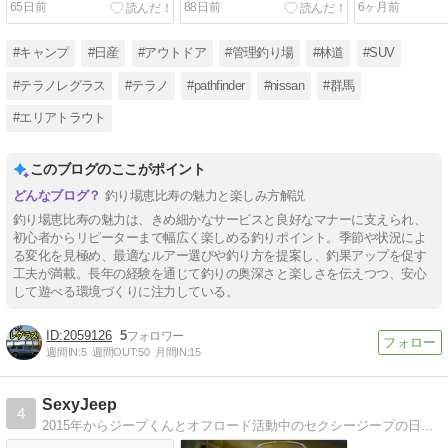
65日前
88日前
6ヶ月前
Payのアプリ登録設定で１
Payのアプリ登録設定で１
Payのアプリ
円割引~
円割引~
円割引~
#キャンプ
#日産
#アウトドア
#管理釣り場
#林道
#SUV
#テラノレグラス
#テラノ
#pathfinder
#nissan
#群馬
#エリアトラウト
このブログのここがポイント
釣り場恵比寿の魅力と楽しみ方解説
釣り場恵比寿の魅力は、きめ細かなサービスと良好なマナーに支えられ、
初心者からリピーターまで幅広く楽しめる釣りポイント。季節や状況によ
る変化を見極め、最適なルアー選びや釣り方を提案し、釣果アップを促す
工夫が満載。長年の経験を通じて釣りの奥深さと楽しさを伝えつつ、安心
して遊べる環境づくりに注力している。
2059126
5
週間IN:
5
週間OUT:
50
月間IN:
15
SexyJeep
4
2015年からジープくんとオフロード活動中のセクシージープの日々の記録☆2018年ラリードライバーデビュー！ビキニで高速道路全走破プロジェクト継続中。道フェチ