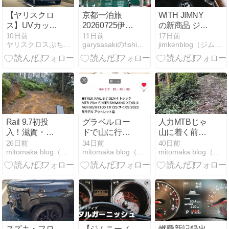
【ヤリスクロ
京都一泊旅
WITH JIMNY
ス】UVカット
20260725伊根
の新商品 ジム
だから日焼け
の舟屋とジム
ニーキーホル
10日前
11日前
17日前
ヤリスクロスぷち上げブログ
garysasakiのfishing備忘録
jimkenblog（ジムニー カスタムブログ）
しない？運転
ニー故障
ダー「KACHI
中の紫外線対
KACHI
策を女性オー
TRANSFER」
ナーが解説
発売のお知ら
せ！
Rail 9.7初投
グラベルロー
人力MTBじゃ
入！滋賀・金
ドで山に行っ
山に着く前
勝トレイルの
て心が折れた
に・・・。車
26日前
34日前
40日前
mitomaka blog（休職中サラリーマンの挑戦）
mitomaka blog（休職中サラリーマンの挑戦）
mitomaka blog（休職中サラリーマンの挑戦）
林道と山道を
僕が、最後に
載（トラン
走ってみた
TREK Rail 9.7
ポ）が大嫌い
を買った話
な私の最終結
論
スズキ・フロ
【ジムニーノ
燃費新記録出