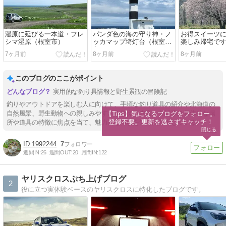
湿原に延びる一本道・フレ
パンダ色の海の守り神・ノ
お得スイーツ
シマ湿原（根室市）
ッカマップ埼灯台（根室
楽しみ帰宅で
市）
7ヶ月前
8ヶ月前
8ヶ月前
このブログのここがポイント
実用的な釣り具情報と野生景観の冒険記
釣りやアウトドアを楽しむ人に向けて、手頃な釣り道具の紹介や北海道の
自然風景、野生動物への親しみやすさを伝える内容。各記事は具体的な場
【Tips】気になるブログをフォロー。

登録不要。更新を逃さずキャッチ！
所や道具の特徴に焦点を当て、魅力的な体験を気軽に共有している。
閉じる
1992244
7
週間IN:
26
週間OUT:
20
月間IN:
122
ヤリスクロスぷち上げブログ
2
役に立つ実体験ベースのヤリスクロスに特化したブログです。