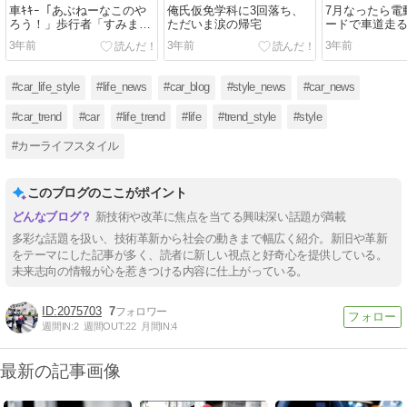
車ｷｷｰ「あぶねーなこのや
俺氏仮免学科に3回落ち、
7月なったら電
ろう！」歩行者「すみませ
ただいま涙の帰宅
ードで車道走
ん」ﾍﾟｺﾍﾟｺ←おかしくね？
くｗｗｗｗ
3年前
3年前
3年前
#car_life_style
#life_news
#car_blog
#style_news
#car_news
#car_trend
#car
#life_trend
#life
#trend_style
#style
#カーライフスタイル
このブログのここがポイント
新技術や改革に焦点を当てる興味深い話題が満載
多彩な話題を扱い、技術革新から社会の動きまで幅広く紹介。新旧や革新
をテーマにした記事が多く、読者に新しい視点と好奇心を提供している。
未来志向の情報が心を惹きつける内容に仕上がっている。
2075703
7
週間IN:
2
週間OUT:
22
月間IN:
4
最新の記事画像