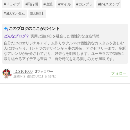
#ドライブ
#飛行機
#改造
#マイル
#ガンプラ
#lineスタンプ
#SDガンダム
#BB戦士
このブログのここがポイント
実用と遊び心を融合した個性的な改造情報
自分だけのオリジナルアイテム作りやクルマの個性的なカスタムを楽しむ
人にぴったり。Tシャツのデザインから車の外装、アクセサリーまで、多彩
なアレンジが紹介されており、好奇心を刺激します。ユーモラスで気軽に
取り組めるアイデアも豊富で、自分時間を彩る楽しみ方が満載です。
2101009
3
週間IN:
2
週間OUT:
11
月間IN:
8