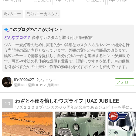
2年5ヶ月前
2年5ヶ月前
2年8ヶ月前
#ジムニー
#ジムニーカスタム
このブログのここがポイント
多彩なカスタムと取り付け情報配信
ジムニー愛好者のために実用的かつ詳細なカスタム方法やパーツ紹介を行
う専門性の高い内容となっています。外観の変化から内部品の改良まで、
幅広いテーマで情報を提供し、自分だけの一台を追求するヒントが満載で
す。写真や寸法の具体的な説明も豊富で、理解しやすさを追求。車の個性
を引き出すための工夫や、作業の効率化を促すポイントも伝えています。
2099427
2
週間IN:
0
週間OUT:
12
月間IN:
3
わざと不便を愉しむワズライフ | UAZ JUBILEE
20
ワズ２２０６ブハンカの６０周年記念車であるジュビリーを手に入れたので、ちょっとブログでもやろうかと思い立った。この車で日常の足にするのはもちろん、手を加えてそこそこ快適に走れて過ごせるようDIYで作っていきたいと思ってます。