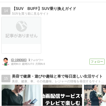
【SUV BUFF】SUV乗り換えガイド
14
SUVを買う前に見るサイト
1990683
1
週間IN:
0
週間OUT:
0
月間IN:
8
美容で健康・遊びや趣味と車で毎日楽しい生活サイト
15
美容、健康、車、その他趣味、レジャーの情報を発信するサイトです。