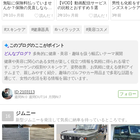
無駄に保険料払っていませ
【VOD】動画配信サービス
男性も化粧を
んか？保険の見直しなら
の比較とおすすめ５選
ンズスキンケ
【保険コネクト】がおすす
番とは？
2年10ヶ月前
2年10ヶ月前
3年前
め！
#スキンケア
#健康器具
#ハイラックス
#美容コスメ
このブログのここがポイント
多角的に健康・美容・趣味を扱う幅広いテーマ展開
健康や美容に関心のある女性が楽しく役立つ情報を気軽に得られる場で
す。コラーゲンの役割やスキンケア、姿勢改善、お気軽に使える便利アイ
テムまで、親しみやすく紹介。趣味のゴルフやカー用品まで多彩な話題を
通じて、女性の生活を彩る情報を届けています。
2103113
週間IN:
0
週間OUT:
14
月間IN:
7
ジムニー
16
新型ジムニーを発注して気長に納車を待っているところです。