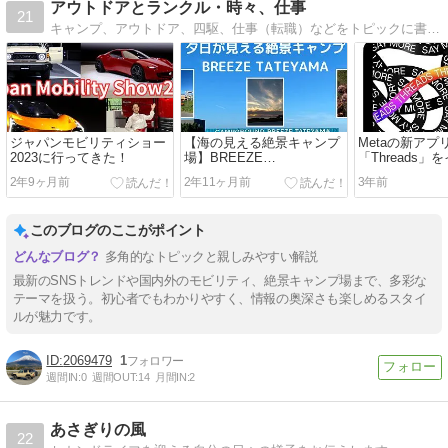
アウトドアとランクル・時々、仕事
21
キャンプ、アウトドア、四駆、仕事（転職）などをトピックに書いています。日本オートキャンプ協会公認インストラクター。愛車はランドクルーザー(GRJ76)。
ジャパンモビリティショー
【海の見える絶景キャンプ
Metaの新アプ
2023に行ってきた！
場】BREEZE
「Threads
TATEYAMA（ブリーズ館
ルしてみた！
2年9ヶ月前
2年11ヶ月前
3年前
山）に行ってきた（千葉県
館山市）
このブログのここがポイント
多角的なトピックと親しみやすい解説
最新のSNSトレンドや国内外のモビリティ、絶景キャンプ場まで、多彩な
テーマを扱う。初心者でもわかりやすく、情報の奥深さも楽しめるスタイ
ルが魅力です。
2069479
1
週間IN:
0
週間OUT:
14
月間IN:
2
あさぎりの風
22