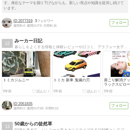
す。身近なテーマを掘り下げながらも、新しい視点や知識を提供し続けて
います。
2077319
3
週間IN:
0
週間OUT:
8
月間IN:
16
みーカー日記
12
暮らしをよくする情報と体験レビューや口コミ、アラフォー女子が幸せになるための情報シェア♪
トミカジムニー
トミカ 新車 鬼滅の刃
肩こり解消グッ
ラックスピロ
5年前
5年前
5年前
2051835
週間IN:
0
週間OUT:
90
月間IN:
10
50歳からの徒然草
13
50歳を過ぎて、ジムニーと気ままにドライブする記録帳としてブログを開設しました。にわかのへたれジムニストなのでオンロードがほとんどです。各地の映画館を訪れたり、日々の何気ない出来事を綴ったりしています。