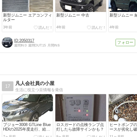
新型ジムニー エアコンフィ
新型ジムニー 中古
新型ジムニー 
ルター
3年前
4年前
4年前
2050317
週間IN:
0
週間OUT:
15
月間IN:
6
凡人会社員の小屋
17
生活に役立つ豆情報を発信
プジョー3008 GTLine Blue
ロスガードの点検ランプ点
ヒートポンプ
HDIの2025年度走行、給
灯したら故障サインかも？
ースが劣化し
油、燃費状況報告
7ヶ月前
9ヶ月前
11ヶ月前