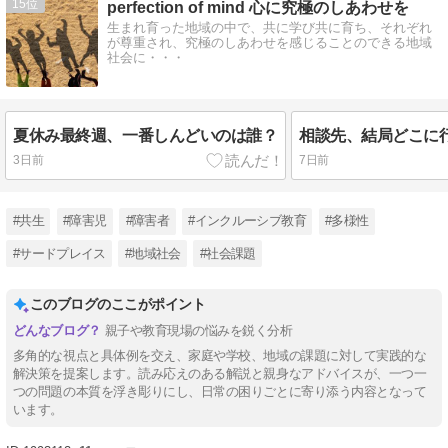
15
perfection of mind 心に究極のしあわせを
生まれ育った地域の中で、共に学び共に育ち、それぞれ
が尊重され、究極のしあわせを感じることのできる地域
社会に・・・
夏休み最終週、一番しんどいのは誰？
相談先、結局どこに
3日前
7日前
#共生
#障害児
#障害者
#インクルーシブ教育
#多様性
#サードプレイス
#地域社会
#社会課題
このブログのここがポイント
親子や教育現場の悩みを鋭く分析
多角的な視点と具体例を交え、家庭や学校、地域の課題に対して実践的な
解決策を提案します。読み応えのある解説と親身なアドバイスが、一つ一
つの問題の本質を浮き彫りにし、日常の困りごとに寄り添う内容となって
います。