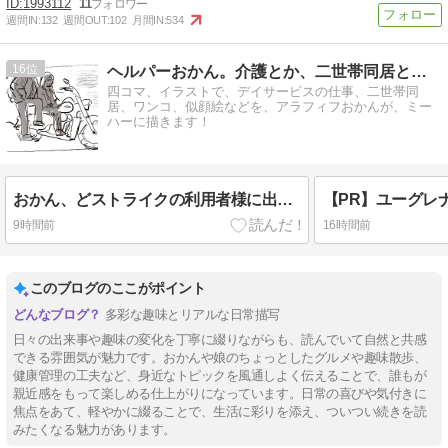
1993112
11
週間IN:
132
週間OUT:
102
月間IN:
534
16
ヘルパーおかん。介護とか、二世帯同居とかマンガ。
四コマ、イラストで、デイサービスの仕事、二世帯同
居、ワンコ、似顔絵などを、アラフィフおかんが、ミー
ハーに描きます！
おかん、どストライクの利用者様に出会ってしまう③
【PR】ユーグレ
9時間前
16時間前
このブログのここがポイント
多彩な趣味とリアルな日常描写
日々の出来事や趣味の変化を丁寧に綴りながらも、読んでいて自然と共感
できる雰囲気が魅力です。おかんや娘のちょっとしたグルメや趣味散歩、
健康管理の工夫など、身近なトピックを風通しよく伝えることで、誰もが
親近感をもって楽しめる仕上がりになっています。日常の喜びや気付きに
焦点をあて、軽やかに綴ることで、生活に彩りを添え、ついつい続きを読
みたくなる魅力があります。