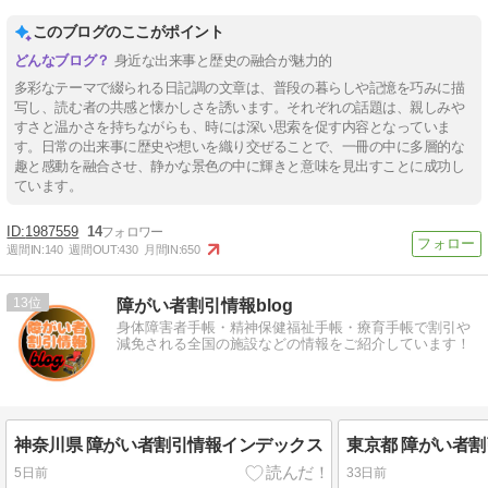
このブログのここがポイント
身近な出来事と歴史の融合が魅力的
多彩なテーマで綴られる日記調の文章は、普段の暮らしや記憶を巧みに描
写し、読む者の共感と懐かしさを誘います。それぞれの話題は、親しみや
すさと温かさを持ちながらも、時には深い思索を促す内容となっていま
す。日常の出来事に歴史や想いを織り交ぜることで、一冊の中に多層的な
趣と感動を融合させ、静かな景色の中に輝きと意味を見出すことに成功し
ています。
1987559
14
週間IN:
140
週間OUT:
430
月間IN:
650
13
障がい者割引情報blog
身体障害者手帳・精神保健福祉手帳・療育手帳で割引や
減免される全国の施設などの情報をご紹介しています！
神奈川県 障がい者割引情報インデックス
東京都 障がい者
5日前
33日前