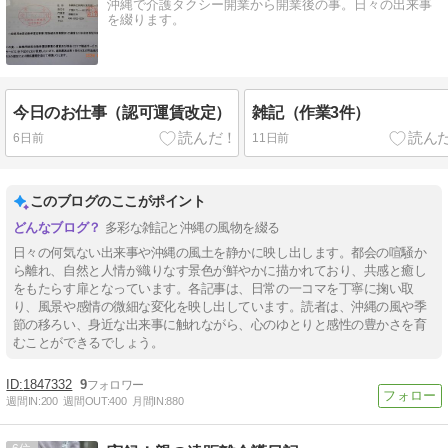
沖縄で介護タクシー開業から開業後の事。日々の出来事
を綴ります。
今日のお仕事（認可運賃改定）
雑記（作業3件）
6日前
11日前
このブログのここがポイント
多彩な雑記と沖縄の風物を綴る
日々の何気ない出来事や沖縄の風土を静かに映し出します。都会の喧騒か
ら離れ、自然と人情が織りなす景色が鮮やかに描かれており、共感と癒し
をもたらす扉となっています。各記事は、日常の一コマを丁寧に掬い取
り、風景や感情の微細な変化を映し出しています。読者は、沖縄の風や季
節の移ろい、身近な出来事に触れながら、心のゆとりと感性の豊かさを育
むことができるでしょう。
1847332
9
週間IN:
200
週間OUT:
400
月間IN:
880