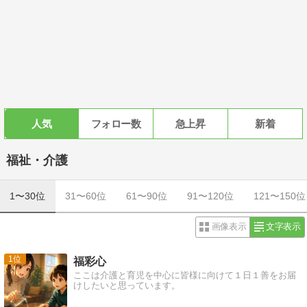
人気
フォロー数
急上昇
新着
福祉・介護
1〜30位
31〜60位
61〜90位
91〜120位
121〜150位
画像表示
文字表示
1
福彩心
ここは介護と育児を中心に皆様に向けて１日１善をお届
けしたいと思っています。