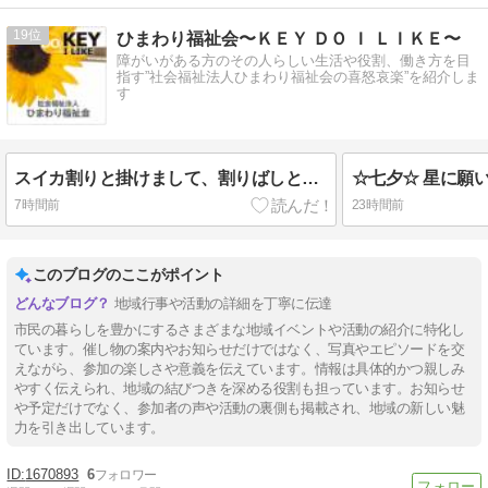
19
ひまわり福祉会〜ＫＥＹ ＤＯ Ｉ ＬＩＫＥ〜
障がいがある方のその人らしい生活や役割、働き方を目
指す”社会福祉法人ひまわり福祉会の喜怒哀楽”を紹介しま
す
スイカ割りと掛けまして、割りばしと解きます・・・
☆七夕☆ 星に願
7時間前
23時間前
このブログのここがポイント
地域行事や活動の詳細を丁寧に伝達
市民の暮らしを豊かにするさまざまな地域イベントや活動の紹介に特化し
ています。催し物の案内やお知らせだけではなく、写真やエピソードを交
えながら、参加の楽しさや意義を伝えています。情報は具体的かつ親しみ
やすく伝えられ、地域の結びつきを深める役割も担っています。お知らせ
や予定だけでなく、参加者の声や活動の裏側も掲載され、地域の新しい魅
力を引き出しています。
1670893
6