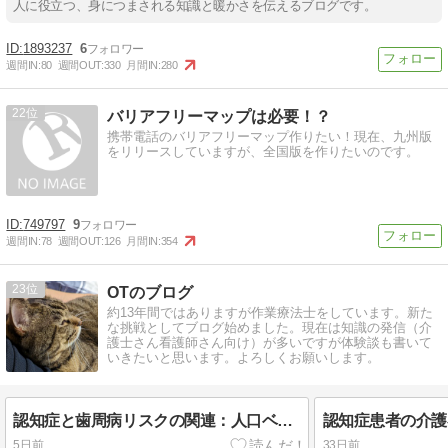
人に役立つ、身につまされる知識と暖かさを伝えるブログです。
1893237
6
週間IN:
80
週間OUT:
330
月間IN:
280
22
バリアフリーマップは必要！？
携帯電話のバリアフリーマップ作りたい！現在、九州版
をリリースしていますが、全国版を作りたいのです。
749797
9
週間IN:
78
週間OUT:
126
月間IN:
354
23
OTのブログ
約13年間ではありますが作業療法士をしています。新た
な挑戦としてブログ始めました。現在は知識の発信（介
護士さん看護師さん向け）が多いですが体験談も書いて
いきたいと思います。よろしくお願いします。
認知症と歯周病リスクの関連：人口ベースのコホート研究
5日前
33日前