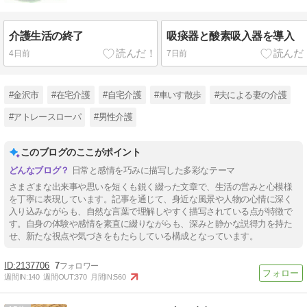
介護生活の終了
吸痰器と酸素吸入器を導入
4日前
7日前
#金沢市
#在宅介護
#自宅介護
#車いす散歩
#夫による妻の介護
#アトレースローパ
#男性介護
このブログのここがポイント
日常と感情を巧みに描写した多彩なテーマ
さまざまな出来事や思いを短くも鋭く綴った文章で、生活の営みと心模様
を丁寧に表現しています。記事を通じて、身近な風景や人物の心情に深く
入り込みながらも、自然な言葉で理解しやすく描写されている点が特徴で
す。自身の体験や感情を素直に綴りながらも、深みと静かな説得力を持た
せ、新たな視点や気づきをもたらしている構成となっています。
2137706
7
週間IN:
140
週間OUT:
370
月間IN:
560