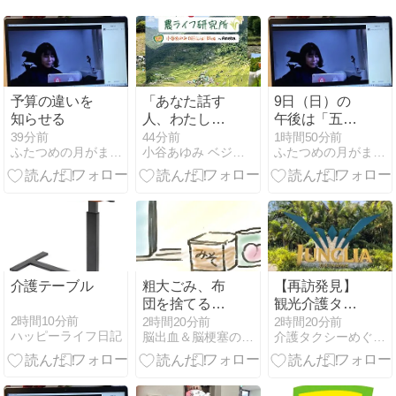
予算の違いを
「あなた話す
9日（日）の
知らせる
人、わたし聞
午後は「五つ
く人」の思い
の手立て ひと
39分前
44分前
1時間50分前
ふたつめの月がまわってくる
小谷あゆみ ベジアナの野菜畑チャンネル
ふたつめの月がまわってくる
込みをぶっ壊
つめ 杖の役
す！傍観者を
割」
客席からスタ
ジアムに引き
ずり出す方法
介護テーブル
粗大ごみ、布
【再訪発見】
団を捨てるの
観光介護タク
はムズカシイ
シーめぐりが
2時間10分前
2時間20分前
2時間20分前
ハッピーライフ日記
脳出血＆脳梗塞の母 在宅介護 暮らしの回想録
介護タクシーめぐりのバリアフリー探訪記
の巻
車椅子ユーザ
ーへジャング
リア沖縄の遊
び方を提案し