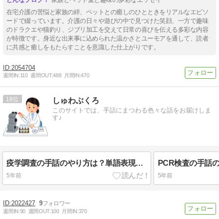
在宅介護の苦悩と家族の絆、ペットとの癒しのひとときをリアルなエピソ
ードで綴っています。介護の日々や遊びの中で見つけた笑顔、一方で趣味
のドラクエや猫釣り、ジブリ加工を交えて日常の喜びを伝える多彩な内容
が特徴です。身近な出来事に込められた温かさとユーモアを通して、読者
に共感と癒しをもたらすことを意識した仕上がりです。
2054704
週間IN:
110
週間OUT:
488
月間IN:
470
18
しゅわぶくろ
このサイトでは、手話にまつわる色々な話をお届けしま
す♪
疫学調査の手話のやり方は？単語表現を動画で解説します！
5年前
5年前
2022427
9
週間IN:
90
週間OUT:
100
月間IN:
370