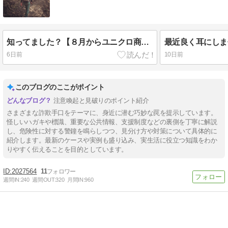
知ってました？【８月からユニクロ商品が１着１０００円値上がりします！】
6日前
10日前
このブログのここがポイント
注意喚起と見破りのポイント紹介
さまざまな詐欺手口をテーマに、身近に潜む巧妙な罠を提示しています。
怪しいハガキや標識、重要な公共情報、支援制度などの裏側を丁寧に解説
し、危険性に対する警鐘を鳴らしつつ、見分け方や対策について具体的に
紹介します。最新のケースや実例も盛り込み、実生活に役立つ知識をわか
りやすく伝えることを目的としています。
2027564
11
週間IN:
240
週間OUT:
320
月間IN:
960