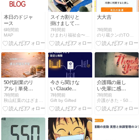
本日のドジャ
スイカ割りと
大大吉
ース
掛けまして、
割りばしと解
7時間前
6時間前
7時間前
のり蔵クンのTODAYブログ
MAP
ひまわり福祉会〜ＫＥＹ ＤＯ Ｉ ＬＩＫＥ〜
きます・・・
50代副業のリ
今さら聞けな
介護職の厳し
アル｜単発派
い Claude
い先輩に感
遣の求人が減
Code 入門 第4
謝・10年働い
7時間前
7時間前
7時間前
秋山紅葉のはざまで暮らす日々
Gift by Gifted
介護がきた・50代から始める独身女性の仕事と生き方
っている？6.5
回：
て分かった
時間勤務の日
settings.json
「次の人のた
に感じた不安
と権限・サン
めに」という
ドボックスの
教え
設定