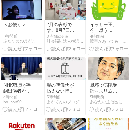
てみる
＜お便り＞
7月の表彰で
イッサー王、
す。8月7日か
今、思う
ら14日まで夏
事・・・くま
3時間前
3時間50分前
4時間前
ふたつめの月がまわってくる
社会福祉法人横浜愛育会 おおぐち工房
障害があっても HAPPYワーク byキャッチアップ
季休暇となり
もと・・・
ます。
NHK職員が番
親の葬儀代が
風邪で病院受
組出演者から
払えない時の
診～スリムク
性被害
4つの方法｜
ラブ真栄田～
4時間前
5時間前
5時間前
ba_san90
よかてんのブログ
あなたの主治医になりたいです。
自己負担ゼ
ロ・後払い・
仮払い制度