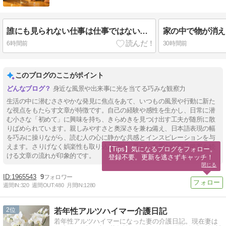
誰にも見られない仕事は仕事ではないのか？～反応のない時間にも積み上がっているもの～
6時間前
30時間前
このブログのここがポイント
身近な風景や出来事に光を当てる巧みな観察力
生活の中に潜むささやかな発見に焦点をあて、いつもの風景や行動に新た
な視点をもたらす文章が特徴です。自己の経験や感性を生かし、日常に潜
む小さな「初めて」に興味を持ち、きらめきを見つけ出す工夫が随所に散
りばめられています。親しみやすさと奥深さを兼ね備え、日本語表現の幅
を巧みに操りながら、読む人の心に静かな共感とインスピレーションを与
えます。さりげなく娯楽性も取り込みつつ、暮らしを豊かに彩る提案を続
【Tips】気になるブログをフォロー。

ける文章の流れが印象的です。
登録不要。更新を逃さずキャッチ！
閉じる
1965543
9
週間IN:
320
週間OUT:
480
月間IN:
1280
2
若年性アルツハイマー介護日記
若年性アルツハイマーになった妻の介護日記。現在妻は