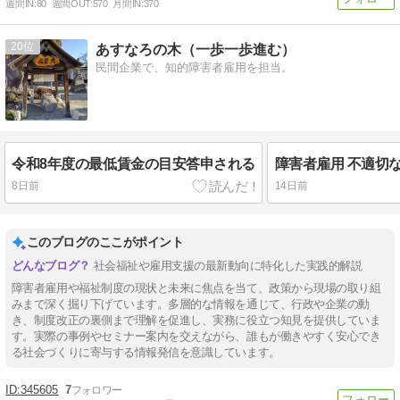
週間IN:
80
週間OUT:
570
月間IN:
370
20
あすなろの木（一歩一歩進む）
民間企業で、知的障害者雇用を担当。
令和8年度の最低賃金の目安答申される
8日前
14日前
このブログのここがポイント
社会福祉や雇用支援の最新動向に特化した実践的解説
障害者雇用や福祉制度の現状と未来に焦点を当て、政策から現場の取り組
みまで深く掘り下げています。多層的な情報を通じて、行政や企業の動
き、制度改正の裏側まで理解を促進し、実務に役立つ知見を提供していま
す。実際の事例やセミナー案内を交えながら、誰もが働きやすく安心でき
る社会づくりに寄与する情報発信を意識しています。
345605
7