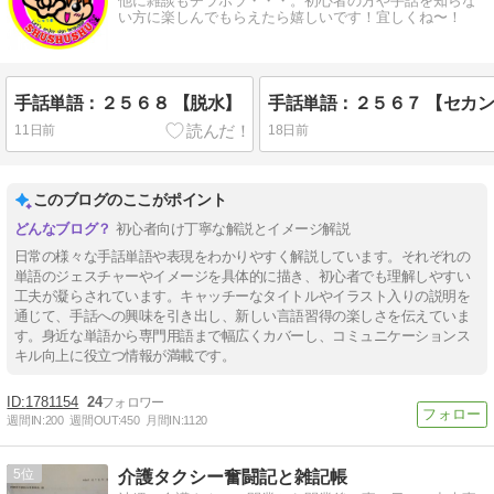
他に雑談もチラホラ・・・。初心者の方や手話を知らな
い方に楽しんでもらえたら嬉しいです！宜しくね〜！
手話単語：２５６８ 【脱水】
11日前
18日前
このブログのここがポイント
初心者向け丁寧な解説とイメージ解説
日常の様々な手話単語や表現をわかりやすく解説しています。それぞれの
単語のジェスチャーやイメージを具体的に描き、初心者でも理解しやすい
工夫が凝らされています。キャッチーなタイトルやイラスト入りの説明を
通じて、手話への興味を引き出し、新しい言語習得の楽しさを伝えていま
す。身近な単語から専門用語まで幅広くカバーし、コミュニケーションス
キル向上に役立つ情報が満載です。
1781154
24
週間IN:
200
週間OUT:
450
月間IN:
1120
5
介護タクシー奮闘記と雑記帳