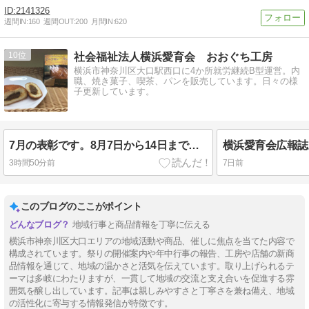
2141326
週間IN:
160
週間OUT:
200
月間IN:
620
10
社会福祉法人横浜愛育会 おおぐち工房
横浜市神奈川区大口駅西口に4か所就労継続B型運営。内
職、焼き菓子、喫茶、パンを販売しています。日々の様
子更新しています。
7月の表彰です。8月7日から14日まで夏季休暇となります。
横浜愛育会広報誌
3時間50分前
7日前
このブログのここがポイント
地域行事と商品情報を丁寧に伝える
横浜市神奈川区大口エリアの地域活動や商品、催しに焦点を当てた内容で
構成されています。祭りの開催案内や年中行事の報告、工房や店舗の新商
品情報を通じて、地域の温かさと活気を伝えています。取り上げられるテ
ーマは多岐にわたりますが、一貫して地域の交流と支え合いを促進する雰
囲気を醸し出しています。記事は親しみやすさと丁寧さを兼ね備え、地域
の活性化に寄与する情報発信が特徴です。