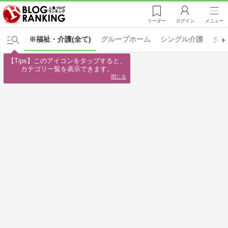
リーダー
ログイン
メニュー
※福祉・介護(全て)
グループホーム
シングル介護
ダブ
【Tips】このアイコンをタップすると、

カテゴリ一覧を表示できます。
閉じる