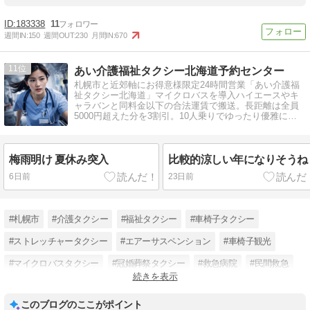
183338
11
週間IN:
150
週間OUT:
230
月間IN:
670
11
あい介護福祉タクシー北海道予約センター
札幌市と近郊軸にお得意様限定24時間営業「あい介護福
祉タクシー北海道」マイクロバスを導入ハイエースやキ
ャラバンと同料金以下の合法運賃で搬送。長距離は全員
5000円超えた分を3割引。10人乗りでゆったり優雅に全
ての種類の介護搬送に対応
梅雨明け 夏休み突入
比較的涼しい年になりそうね
6日前
23日前
#札幌市
#介護タクシー
#福祉タクシー
#車椅子タクシー
#ストレッチャータクシー
#エアーサスペンション
#車椅子観光
#マイクロバスタクシー
#冠婚葬祭タクシー
#救急病院
#民間救急
続きを表示
#遠距離長距離搬送
このブログのここがポイント