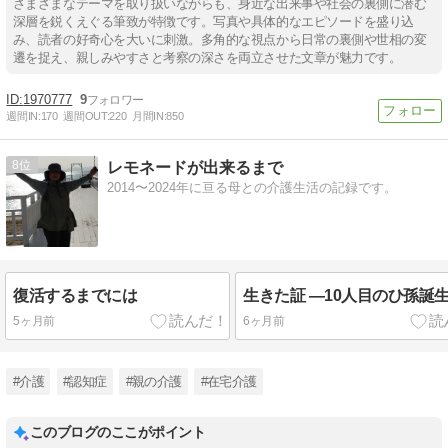
さまざまなテーマを取り扱いながらも、身近な出来事や社会の裏側に潜む
深層を鋭くえぐる筆致が特徴です。写真や具体的なエピソードを盛り込
み、読者の好奇心を大いに刺激。多角的な視点から日常の裏側や世相の変
遷を捉え、親しみやすさと考察の深さを両立させた文章が魅力です。
1970777
9
週間IN:
170
週間OUT:
220
月間IN:
850
8
レモネードが出来るまで
2014〜2024年に亘る母との介護生活の記録です。
復活するまでには
生きた証 ―10人目のひ孫誕
5ヶ月前
6ヶ月前
#介護
#認知症
#親の介護
#在宅介護
このブログのここがポイント