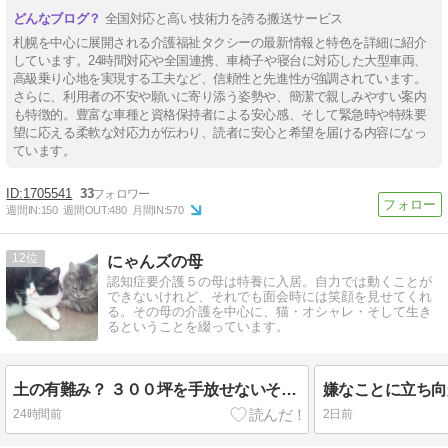
全国対応と高い技術力を誇る搬送サービス
札幌を中心に展開される介護福祉タクシーの最新情報と特色を詳細に紹介
しています。24時間対応や全国連携、車椅子や寝台に対応した大型車両、
高級乗り心地を実現する工夫など、信頼性と先進性が強調されています。
さらに、利用者の不安や願いに寄り添う姿勢や、簡潔で親しみやすい案内
も特徴的。豊富な車種と資格保持者による安心感、そして緊急時や特殊要
望に応える柔軟な対応力が伝わり、読者に安心と希望を届ける内容になっ
ています。
1705541
33
週間IN:
150
週間OUT:
480
月間IN:
570
12
にゃんズの母
認知症要介護５の母は特養に入居。自力では動くことが
できないけれど、それでも面会時には笑顔を見せてくれ
る。その母の介護を中心に、猫・オシャレ・そして生き
るということを綴っています。
土の有難み？ ３００坪を手放せないその理由は…
24時間前
2日前