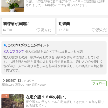
66歳。 52歳の時に若年性アルツハイマー型認知症と診断
されました。14年間の生活を綴っています。
胡蝶蘭が満開に
胡蝶蘭
67日前
4ヶ月前
このブログのここがポイント
個人の経験を温かく丁寧に綴るエッセイ調
友人や家族との絆、病気や死と向き合う瞬間を飾らずに描き出していま
す。共感を呼ぶ物語と日常の温もりを伝える文章は、読む人の心を優しく
包み込む。人生の喜びや悲しみを包み隠さず表現し、心の奥底に自然と響
く内容です。
193597
13
週間IN:
280
週間OUT:
460
月間IN:
1010
3
在宅介護１６年の闘い。
要介護４の父をリアル在宅介護してきた約１６年を振り
返る日常です。