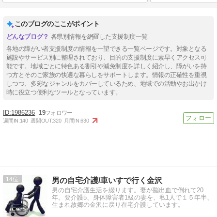
このブログのここがポイント
各県別情報を網羅した支援制度一覧
各地の障がい者支援制度の情報を一望できる一覧ページです。対象となる
施設やサービス別に整理されており、目的の支援制度に素早くアクセス可
能です。地域ごとに特色ある割引や減免制度を詳しく紹介し、障がいを持
つ方とそのご家族の快適な暮らしをサポートします。情報の正確性を重視
しつつ、多彩なジャンルをカバーしているため、地域での活動やお出かけ
時に役立つ便利なツールとなっています。
1986236
19
週間IN:
140
週間OUT:
320
月間IN:
630
14
男の自宅介護/車いすで行く金沢
男の自宅介護生活を綴ります。妻が脳出血で倒れて20
年。要介護5、身体障害者1級の妻を、私1人で１５年半、
生まれ故郷の金沢に戻り在宅介護しています。