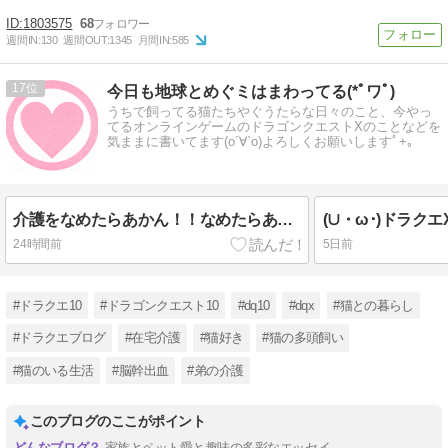
1803575
68
週間IN:
130
週間OUT:
1345
月間IN:
585
17
今日も地球とめぐミはまわってる(*ﾟワﾟ)
うちで飼ってる猫たちやぐうたらな日々のこと、今やっ
てるオンラインゲームのドラゴンクエストXのことなどを
気ままに書いてます(o´∀`o)よろしくお願いしますﾟ+｡
介護をなめたらあかん！！なめたらあっか～ん～（猫と弟の介護な日々）
24時間前
5日前
#ドラクエ10
#ドラゴンクエスト10
#dq10
#dqx
#猫との暮らし
#ドラクエブログ
#在宅介護
#猫好き
#猫の多頭飼い
#猫のいる生活
#脳幹出血
#弟の介護
このブログのここがポイント
家族とペット愛と趣味の多彩なエッセイ