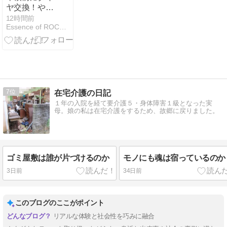
バイバルへの
ヤ交換！やっ
境界線
ぱり信頼でき
12時間前
Essence of ROCO~人生それでもまだ上がる
るお店が安心
✨
7
在宅介護の日記
１年の入院を経て要介護５・身体障害１級となった実
母。娘の私は在宅介護をするため、故郷に戻りました。
ゴミ屋敷は誰が片づけるのか
モノにも魂は宿っているのか
3日前
34日前
このブログのここがポイント
リアルな体験と社会性を巧みに融合