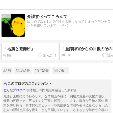
21
介護すべってころんで
はじめて親を1人で介護する事になってしまったテンヤワ
ンヤを書いています(;・∀・)
「地震と避難所」
「意識障害からの回復のその
6日前
38日前
#介護
#親の介護
#在宅介護
#痰の吸引
このブログのここがポイント
実体験と専門知識を融合した新鮮さ
介護と医療にまつわるリアルな体験談を軸に、制度の変遷や支援の現状、
最新の医療ケアに至るまでを丁寧に解説しています。親身な目線と深い洞
察を併せ持ち、具体的なエピソードや実践的な情報を盛り込みながら、読
む人の理解と共感を促すことを目指しています。さまざまな年代や立場の