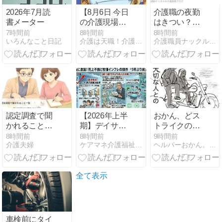
2026年7月読
【8月6日 今日
介護職の夜勤
書メーター
の介護現場で
はきつい？勤
意識しておく
務形態の実態
7時間前
8時間前
8時間前
いろんなこと日記
介護は天職！介護士が伝える日々を幸せに生きるためのヒント
介護職員ナックルのスロット日記
ワンポイント
と体調を守る
メッセージ】
5つのコツ
【現場歴の長
い講師が解
説】
認定調査で聞
【2026年上半
おかん、どス
かれること一
期】デイサー
トライクの利
覧｜家族が困
ビス倒産が過
用者様に出会
8時間前
8時間前
9時間前
介護夫婦
ケアマネ介護福祉士のブログ
ヘルパーおかん。介護とか、二世帯同居とかマンガ。
らない答え方
去最多を更
ってしまう③
と準備メモ
新！売上不振
と物価インフ
レの限界｜訪
全て表示
問介護の「5
年ぶり減少」
の裏に潜む淘
汰の一巡とサ
車検前にタイ