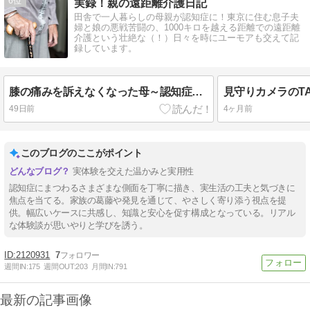
6
実録！親の遠距離介護日記
田舎で一人暮らしの母親が認知症に！東京に住む息子夫
婦と娘の悪戦苦闘の、1000キロを越える距離での遠距離
介護という壮絶な（！）日々を時にユーモアも交えて記
録しています。
膝の痛みを訴えなくなった母～認知症の影響？
49日前
4ヶ月前
このブログのここがポイント
実体験を交えた温かみと実用性
認知症にまつわるさまざまな側面を丁寧に描き、実生活の工夫と気づきに
焦点を当てる。家族の葛藤や発見を通じて、やさしく寄り添う視点を提
供。幅広いケースに共感し、知識と安心を促す構成となっている。リアル
な体験談が思いやりと学びを誘う。
2120931
7
週間IN:
175
週間OUT:
203
月間IN:
791
最新の記事画像