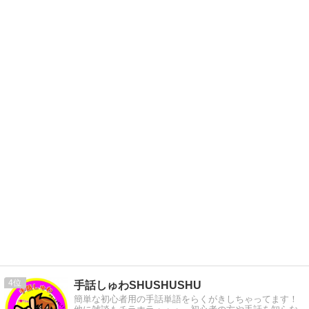
4
手話しゅわSHUSHUSHU
簡単な初心者用の手話単語をらくがきしちゃってます！