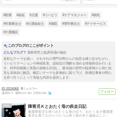
#医療
#福祉
#介護
#リハビリ
#ケアマネジャー
#病気
#作業療法士
#介護福祉士
#病院
#理学療法士
#デイサービス
#介護施設
このブログのここがポイント
最新研究と臨床現場の融合
多彩なテーマを扱い、それぞれの専門分野からの知見を織り交ぜながら、
リハビリテーションや神経疾患、認知症の理解を深める情報発信を行いま
す。科学的根拠と実践の架橋を目指し、最先端の研究や臨床例から得た知
見を具体的に解説。幅広いテーマを多角的に掘り下げ、医療従事者や関心
を持つ方々にとって有益な内容を提供します。
2024060
9
週間IN:
77
週間OUT:
182
月間IN:
406
24
障害児Ｋとおたく母の疾走日記
重度障害児を持つおたくな母の日々。おたく女が重度障
害児を育てながらつらつら想う世の中と福祉のこと。