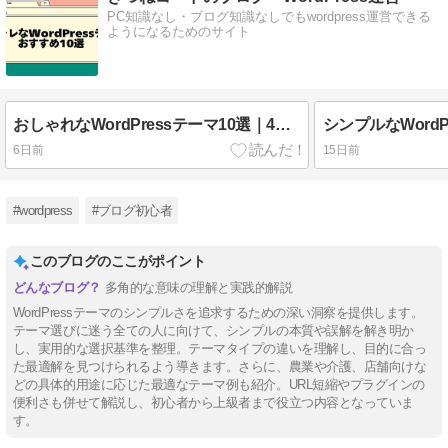
PC知識なし・ブログ知識なしでもwordpress運営できる
ようになるためのサイト
おしゃれなWordPressテーマ10選｜4つのテイスト別に厳選
6日前
15日前
#wordpress
#ブログ初心者
このブログのここがポイント
多角的な意味の理解と実践的解説
WordPressテーマのシンプルさを追求するための深い洞察を提供します。
テーマ選びに迷う全ての人に向けて、シンプルの本質や誤解を解き明か
し、実用的な選択基準を整理。テーマタイプの違いを理解し、目的に合っ
た最適解を見つけられるよう導きます。さらに、農業や介護、店舗向けな
どの具体的用途に応じた最適なテーマ例も紹介。URL短縮やプラグインの
便利さも併せて解説し、初心者から上級者まで役立つ内容となっていま
す。