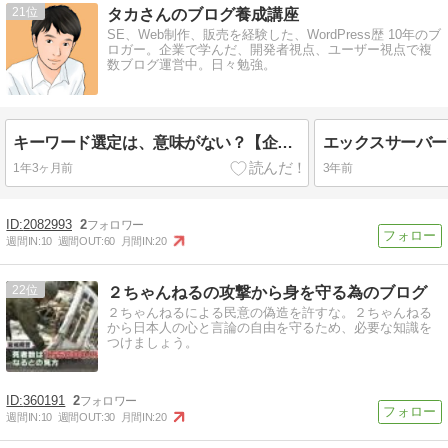
21
タカさんのブログ養成講座
SE、Web制作、販売を経験した、WordPress歴 10年のブ
ロガー。企業で学んだ、開発者視点、ユーザー視点で複
数ブログ運営中。日々勉強。
キーワード選定は、意味がない？【企業、SNS から学ぶターゲティング戦略】
1年3ヶ月前
3年前
2082993
2
週間IN:
10
週間OUT:
60
月間IN:
20
22
２ちゃんねるの攻撃から身を守る為のブログ
２ちゃんねるによる民意の偽造を許すな。２ちゃんねる
から日本人の心と言論の自由を守るため、必要な知識を
つけましょう。
360191
2
週間IN:
10
週間OUT:
30
月間IN:
20