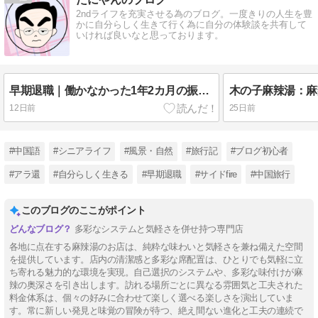
2ndライフを充実させる為のブログ。一度きりの人生を豊
かに自分らしく生きて行く為に自分の体験談を共有して
いければ良いなと思っております。
早期退職｜働かなかった1年2カ月の振り返り
木の子麻辣湯：麻
12日前
25日前
#中国語
#シニアライフ
#風景・自然
#旅行記
#ブログ初心者
#アラ還
#自分らしく生きる
#早期退職
#サイドfire
#中国旅行
このブログのここがポイント
多彩なシステムと気軽さを併せ持つ専門店
各地に点在する麻辣湯のお店は、純粋な味わいと気軽さを兼ね備えた空間
を提供しています。店内の清潔感と多彩な席配置は、ひとりでも気軽に立
ち寄れる魅力的な環境を実現。自己選択のシステムや、多彩な味付けが麻
辣の奥深さを引き出します。訪れる場所ごとに異なる雰囲気と工夫された
料金体系は、個々の好みに合わせて楽しく選べる楽しさを演出していま
す。常に新しい発見と味覚の冒険が待つ、絶え間ない進化と工夫の連続で