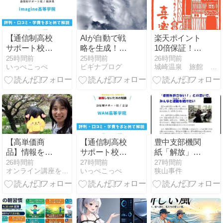
【通信制高校
AIが自動で戦
楽天ポイント
サポート校】
略を生成！
10倍保証！得
imagine高等学
「異国のAI.ス
旅キャンペー
25時間前
25時間前
26時間前
いっぺこっぺ
ビギナブログ
城崎温泉 旅館 喜楽の若旦那ブログ
院の評判は？
トラテジービ
ン★8月6日か
学費・福井の
ルダー」の特
ら！
通学コースを
徴と発売記念
解説
セール情報
【8月9日ま
で】
【高単価商
【通信制高校
豊中支部機関
品】情報を削
サポート校】
紙「解放」第
るほど「売れ
WAM高等学院
2273号
26時間前
27時間前
27時間前
オンライン講座を届けたい女性起業家のための売れる発信×自動化
いっぺこっぺ
狭山事件
る講座」にな
の評判は？学
る
費・メタバー
ス校を解説