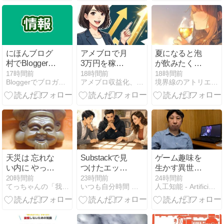
ップ【2026年
最新】
にほんブログ
アメブロで月
夏になると泡
村でBloggerの
3万円を稼ぐ
が飲みたくな
記事が取得で
までに私が犯
るよな
17時間前
18時間前
18時間前
Bloggerでブロガーになろう
アメブロ収益化、最短で成果を出す裏技
境界線のアトリエ -The Muted World-
きない問題発
した数々の致
生中（2026年
命的な失敗と
8月）
初心者からで
もゼロから確
実に収益化
天災は 忘れな
Substackで見
ゲーム趣味を
い内に やって
つけたエッセ
生かす異世界
来る
イ｜今日のエ
おじさんの挑
20時間前
23時間前
24時間前
てっちゃんの「我が心の詩(うた)」
いつも自分時間 Geminiと日常
人工知能 - Artificial Intelligence
ッセイ・ラッ
戦！
ク Vol.26