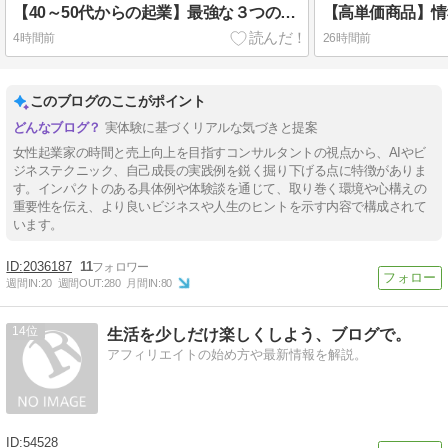
【40～50代からの起業】最強な３つの理由
4時間前
26時間前
このブログのここがポイント
実体験に基づくリアルな気づきと提案
女性起業家の時間と売上向上を目指すコンサルタントの視点から、AIやビ
ジネステクニック、自己成長の実践例を鋭く掘り下げる点に特徴がありま
す。インパクトのある具体例や体験談を通じて、取り巻く環境や心構えの
重要性を伝え、より良いビジネスや人生のヒントを示す内容で構成されて
います。
2036187
11
週間IN:
20
週間OUT:
280
月間IN:
80
14
生活を少しだけ楽しくしよう、ブログで。
アフィリエイトの始め方や最新情報を解説。
54528