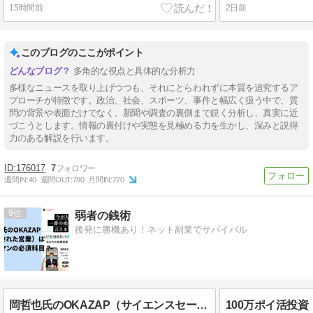
15時間前
2日前
このブログのここがポイント
多角的な視点と具体的な分析力
多様なニュースを取り上げつつも、それにとらわれずに本質を追究するア
プローチが特徴です。政治、社会、スポーツ、事件と幅広く扱う中で、質
問の背景や表面だけでなく、新聞や調査の裏側まで鋭く分析し、真実に近
づこうとします。情報の裏付けや実態を見極める力を生かし、深みと説得
力のある解説を行います。
176017
7
週間IN:
40
週間OUT:
780
月間IN:
270
9
弱者の銭術
後発に勝機あり！ネット副業でサバイバル
岡哲也氏のOKAZAP（サイエンスセールスカレッジ）は全営業マンの必修科目？