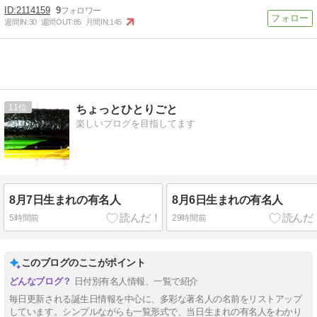
2114159
9
週間IN:
30
週間OUT:
85
月間IN:
145
11
ちょっとひとりごと
楽しいブログを目指してます
8月7日生まれの有名人
8月6日生まれの有名人
5時間前
29時間前
このブログのここがポイント
日付別有名人情報、一覧で紹介
毎日更新される誕生日情報を中心に、多彩な著名人の名前をリストアップ
しています。シンプルながらも一覧形式で、当日生まれの有名人をわかり