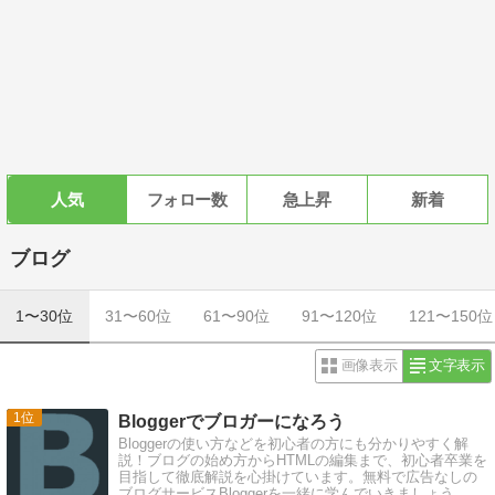
人気
フォロー数
急上昇
新着
ブログ
1〜30位
31〜60位
61〜90位
91〜120位
121〜150位
画像表示
文字表示
1
Bloggerでブロガーになろう
Bloggerの使い方などを初心者の方にも分かりやすく解
説！ブログの始め方からHTMLの編集まで、初心者卒業を
目指して徹底解説を心掛けています。無料で広告なしの
ブログサービスBloggerを一緒に学んでいきましょう。