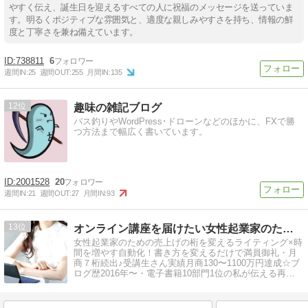
やすく伝え、誕生日を迎えるすべての人に祝福のメッセージを送っていま
す。明るくポジティブな雰囲気と、適度な親しみやすさを持ち、情報の鮮
度と丁寧さを兼ね備えています。
738811
6
週間IN:
25
週間OUT:
255
月間IN:
135
12
趣味の雑記ブログ
バス釣りやWordPress･ドローンなどのほかに、FXで勝
つ方法まで幅広く書いています。
2001528
20
週間IN:
21
週間OUT:
27
月間IN:
93
13
オンライン講座を届けたい女性起業家のための売れる発信×自動化
女性起業家のための売上げの桁を変えるライティング×時
間を増やす自動化！書き方を変えるだけで満員御礼・月
商７桁続出♪受講生さん実績月商130〜1100万円達成☆ブ
ログ歴2016年〜・電子書籍10部門1位の私が伝える再現
性の高い発信＆仕組み化