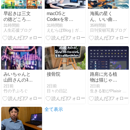
早起きは三文
macOSと
海風の星く
の徳どころか
Codexを常時
ん、いい曲が
「六文の
見守るMini
できました
31時間前
31時間前
35時間前
人生応援ブログ
えむらぼBlog | ガジェット諸々を探求するBlogです
日刊安頓写真ブログ
徳」！最高の
System
ね！「新しい
朝習慣
Monitor
風」
みいちゃんと
接骨院
路肩に光る植
山田さんのﾈｯﾄ
物は猫じゃら
上の痕跡､ガン
しかしら？
2日前
2日前
2日前
日々の日記
竹の子ぶろぐ
生きる歓びPlaisir deVivre
ガン消され始
める
全て表示