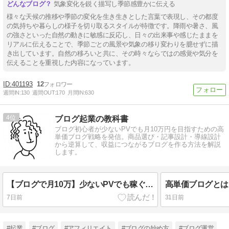
気象変化を鋭く描写し季節感豊かに伝える
様々な天候の推移や季節の変化を生き生きとした言葉で表現し、その都度
の気持ちや暮らしの様子を切り取るスタイルが特徴です。降雨や暑さ、風
の強さといった自然の動きに敏感に反応し、日々の出来事や感じたままを
リアルに伝えることで、季節ごとの風景や気象の移り変わりを臆せずに描
き出しています。自然の移ろいと共に、その時々ならではの感覚や気分を
伝えることを重視した内容になっています。
401193
12
週間IN:
130
週間OUT:
170
月間IN:
630
4
ブログ起業の教科書
ブログ初心者が少ないPVでも月10万円を目指すための高
単価ブログ戦略を発信。商品選び・記事設計・導線設計
から逆算して、収益につながるブログを作る方法を解説
します。
【ブログで月10万】少ないPVでも稼ぐ！初心者向け高単価ブログ戦略3ステップ
7日前
31日前
#起業
#ブログ
#アフィリエイト
#ブログの始め方
#ブログ運営