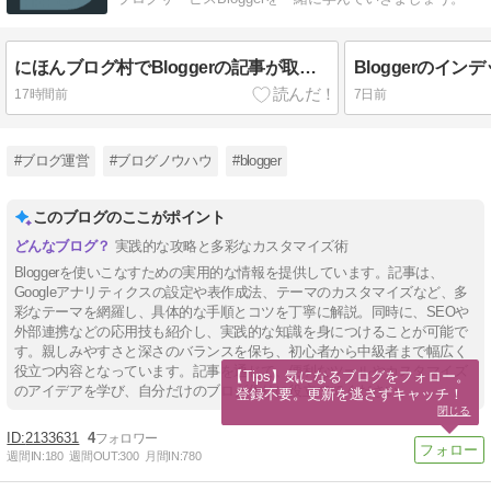
にほんブログ村でBloggerの記事が取得できない問題発生中（2026年8月）
Bloggerのイ
17時間前
7日前
#ブログ運営
#ブログノウハウ
#blogger
このブログのここがポイント
実践的な攻略と多彩なカスタマイズ術
Bloggerを使いこなすための実用的な情報を提供しています。記事は、
Googleアナリティクスの設定や表作成法、テーマのカスタマイズなど、多
彩なテーマを網羅し、具体的な手順とコツを丁寧に解説。同時に、SEOや
外部連携などの応用技も紹介し、実践的な知識を身につけることが可能で
す。親しみやすさと深さのバランスを保ち、初心者から中級者まで幅広く
役立つ内容となっています。記事を通じて、便利なツールやカスタマイズ
【Tips】気になるブログをフォロー。

のアイデアを学び、自分だけのブログ作りに役立ててください。
登録不要。更新を逃さずキャッチ！
閉じる
2133631
4
週間IN:
180
週間OUT:
300
月間IN:
780