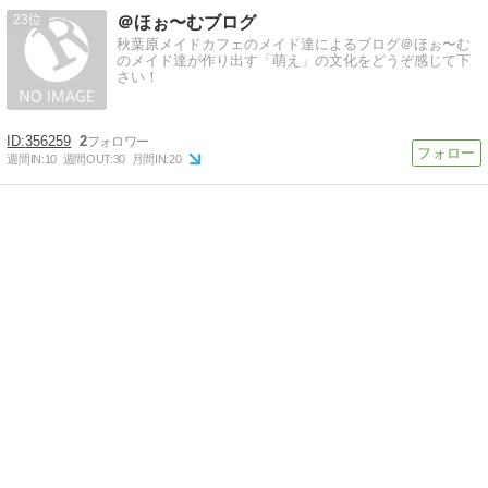
23
＠ほぉ〜むブログ
秋葉原メイドカフェのメイド達によるブログ＠ほぉ〜む
のメイド達が作り出す「萌え」の文化をどうぞ感じて下
さい！
356259
2
週間IN:
10
週間OUT:
30
月間IN:
20