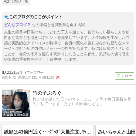
#はじめの一歩
このブログのここがポイント
心の準備と意識改革を促す内容
人生の節目や日常のちょっとした工夫を通じて、自分らしい暮らし方や前
向きな気持ちを引き出すヒントを提案しています。人生経験を生かした共
感と実践的なアドバイスが特徴で、自身の変化を楽しみながら新たなステ
ージへ進むための力強いメッセージ性を持ちます。時には⽇常のささいな
ことが、自分の未来を照らす明かりになることを伝え、気持ちの切り替え
や準備の重要性をやさしく背中押しします。
2121574
7
週間IN:
42
週間OUT:
132
月間IN:
180
8
竹の子ぶろぐ
竹ノ湖が探した日々のネタ・ニュース等！毎日更新を目
的にしています。たまに創作物なども。
総額は43億円近く･･･ｸﾞｯｽﾞ大量注文､ｷｬﾝｾﾙ繰り返した女性逮捕