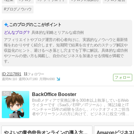
#ブログノウハウ
このブログのここがポイント
具体的な戦略とリアルな成功例
アフィリエイトやブログ運営の初心者向けに、実践的なノウハウと最新情
報をわかりやすく紹介します。短期間で結果を出すためのステップ解説や
収益化のヒント、避けるべき落とし穴までを丁寧に解説。具体的な成功例
やツールの使い方も掲載し、自分のビジネスを加速させる情報が満載で
す。
2117891
11
週間IN:
110
週間OUT:
180
月間IN:
690
5
BackOffice Booster
BtoBメディアで実務記事を300本以上執筆しているWeb
ライターです（SaaS／ERP／ITツール）。簿記1級とIT
ベンチャー15年の経験を活かし、バックオフィスご担当
者やフリーランスの方に向けて、ビジネスに役立つ情報
を発信しています。
やよいの青色申告オンラインの導入方法と使い方、プラン変更まで解説