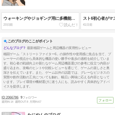
ウォーキングやジョギング用に多機能な小型音楽プレーヤーを買ってみた
20日前
41日前
このブログのここがポイント
最新格闘ゲームと周辺機器の実用性レビュー
格闘ゲーム「ストリートファイター6」の操作性や使用感に焦点を当て、プ
レーヤーの視点から具体的な機器の使い勝手や進歩の過程を紹介していま
す。初心者の戦績向上や新たなゲーム周辺機器選びの参考に役立つ内容が
盛り込まれ、攻略のヒントや比較レビューを通じて、ゲームの楽しさと奥
深さを伝えています。また、ゲーム以外の話題では、グレーなビジネスの
実態や創作活動の工夫についても触れ、幅広い興味に応える内容となって
います。プレイ環境や機材選びに迷う人にも、読みやすく具体的なアドバ
イスを提供します。
2066786
9
週間IN:
14
週間OUT:
8
月間IN:
67
18
たにやんのブログ