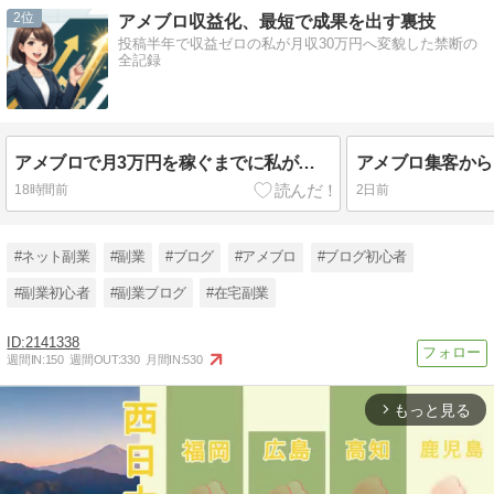
2
アメブロ収益化、最短で成果を出す裏技
投稿半年で収益ゼロの私が月収30万円へ変貌した禁断の
全記録
アメブロで月3万円を稼ぐまでに私が犯した数々の致命的な失敗と初心者からでもゼロから確実に収益化
18時間前
2日前
#ネット副業
#副業
#ブログ
#アメブロ
#ブログ初心者
#副業初心者
#副業ブログ
#在宅副業
2141338
週間IN:
150
週間OUT:
330
月間IN:
530
もっと見る
arrow_forward_ios