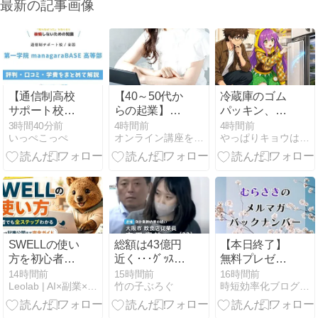
最新の記事画像
【通信制高校
【40～50代か
冷蔵庫のゴム
サポート校】
らの起業】最
パッキン、最
第一学院
強な３つの理
後に掃除した
3時間40分前
4時間前
4時間前
いっぺこっぺ
オンライン講座を届けたい女性起業家のための売れる発信×自動化
やっぱりキョウは小市民
managaraBASE
由
のはいつです
高等部の評判
か？ 数ミリの
は？学費・通
隙間から、冷
学を解説
気が静かに逃
げ続けていた
件
SWELLの使い
総額は43億円
【本日終了】
方を初心者向
近く･･･ｸﾞｯｽﾞ
無料プレゼン
けに解説｜記
大量注文､ｷｬﾝｾ
ト企画は今日
14時間前
15時間前
16時間前
Leolab | AI×副業×お金のひみつきち
竹の子ぶろぐ
時短効率化ブログのズボラボ
事を書く基本
ﾙ繰り返した女
まで
操作と便利ブ
性逮捕
ロック全ステ