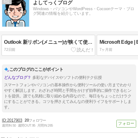
6
よしてっくブログ
Windows・パソコンやWordPress・Cocoonテーマ・ブロ
グ関連の情報を紹介しています。
Outlook 新リボン(メニュー)が狭くて使いにくい｜広いクラシックリボンに戻す方法
72日前
7ヶ月前
このブログのここがポイント
多彩なデバイスやソフトの便利テク伝授
スマートフォンやパソコンの基本操作から便利ツールの使い方までわかり
やすく解説します。わざわざ時間と手間をかけず効率的に操作できるヒン
トを提供。誰でも気軽に取り組める内容なので、毎日をちょっとだけラク
にすることができる。コツを押さえてみんなの便利ライフをサポートしま
す。
2017903
20
週間IN:
50
週間OUT:
95
月間IN:
265