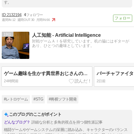
す。
2132194
4
週間IN:
12
週間OUT:
30
月間IN:
66
19
人工知能 - Artificial Intelligence
対戦ゲームＡＩを研究しています。机の脇にはギターが
あり、ひとつの趣味としています。
ゲーム趣味を生かす異世界おじさんの挑戦！
24時間前
2日前
#レトロゲーム
#STG
#将棋ソフト開発
このブログのここがポイント
詳細な分析と多角的視点を持つ個性派記事
格闘ゲームやゲームシステムの深層に踏み込み、キャラクターのバランス