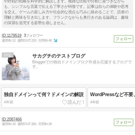
や対戦の戦略を科学的に解説します。複雑な比較や分析に基づきながら
も、シンプルな言葉で伝える丁寧さが特徴です。記事は自らの体験や思考
を交え、ゲームの楽しみ方や社会的な視点も巧みに絡めることで、読者の
理解と興味を引き出します。フランクながらも奥行きのある論調は、趣味
の深淵を追究する姿勢を崩しません。
1179519
3
週間IN:
12
週間OUT:
220
月間IN:
40
20
サカグチのテストブログ
Bloggerでの独自ドメインブログ作成を応援するブログで
す。
独自ドメインって何？ドメインの解説
4年前
4年前
2087466
週間IN:
10
週間OUT:
180
月間IN:
20