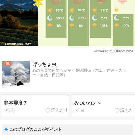
Powered by 
GliaStudios
Mute
3
げっちょ虫
心の言葉で何でも話そう趣味関係（木工・作詞・スキ
ー・自然・日記等）
熊本震度７
あついねぇ～
10日前
12日前
このブログのここがポイント