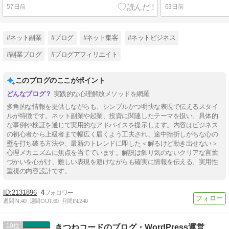
57日前
63日前
#ネット副業
#ブログ
#ネット集客
#ネットビジネス
#副業ブログ
#ブログアフィリエイト
このブログのここがポイント
実践的な心理解放メソッドを網羅
多角的な情報を提供しながらも、シンプルかつ明快な表現で伝えるスタイ
ルが特徴です。ネット副業や起業、投資に関連したテーマを扱い、具体的
な事例や検証を通じて実用的なアドバイスを提示します。内容はビジネス
の初心者から上級者まで幅広く届くよう工夫され、途中挫折しがちな心の
壁を打ち破る方法や、最新のトレンドに即した＜解るけど動き出せない＞
心理メカニズムに焦点を当てています。解説は飾り気のないクリアな言葉
づかいを心がけ、難しい表現を避けながらも確実に情報を伝える、実用性
重視の内容設計です。
2131896
4
週間IN:
40
週間OUT:
60
月間IN:
240
10
きつねコードのブログ・WordPress運営