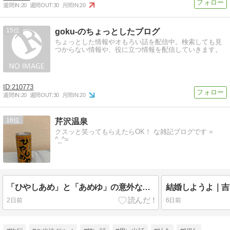
週間IN:
20
週間OUT:
30
月間IN:
20
15
goku-のちょっとしたブログ
ちょっとした情報やオもろい話を配信中。検索しても見
つからない情報や、役に立つ情報を配信していきます。
210773
週間IN:
20
週間OUT:
30
月間IN:
20
16
芹沢温泉
クスッと笑ってもらえたらOK！ な雑記ブログです =
^_^=
「ひやしあめ」と「あめゆ」の意外な関係｜サンガリア自販機で知った驚きの事実
2日前
6日前