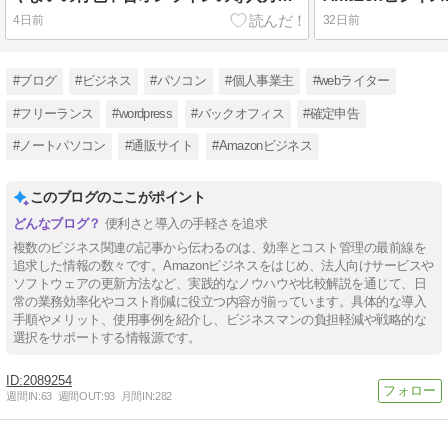
4日前
32日前
#ブログ
#ビジネス
#パソコン
#個人事業主
#webライター
#フリーランス
#wordpress
#バックオフィス
#確定申告
#ノートパソコン
#通販サイト
#Amazonビジネス
このブログのここがポイント
便利さと導入の手軽さを追求
複数のビジネス関連の記事から伝わるのは、効率とコスト管理の最前線を
追求した情報の数々です。Amazonビジネスをはじめ、法人向けサービスや
ソフトウェアの更新方法など、実践的なノウハウや比較解説を通じて、日
常の業務効率化やコスト削減に役立つ内容が揃っています。具体的な導入
手順やメリット、使用事例を紹介し、ビジネスマンの負担軽減や戦略的な
選択をサポートする情報源です。
2089254
週間IN:
63
週間OUT:
93
月間IN:
282