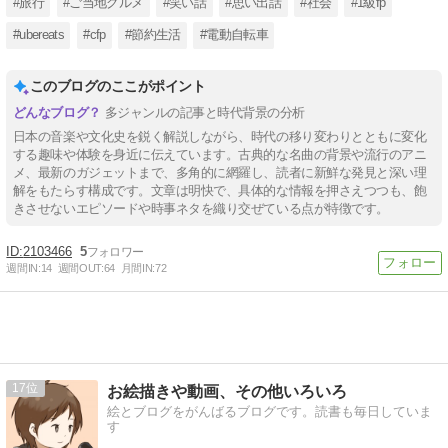
#旅行
#ご当地グルメ
#笑い話
#思い出話
#社会
#1級fp
#ubereats
#cfp
#節約生活
#電動自転車
このブログのここがポイント
多ジャンルの記事と時代背景の分析
日本の音楽や文化史を鋭く解説しながら、時代の移り変わりとともに変化
する趣味や体験を身近に伝えています。古典的な名曲の背景や流行のアニ
メ、最新のガジェットまで、多角的に網羅し、読者に新鮮な発見と深い理
解をもたらす構成です。文章は明快で、具体的な情報を押さえつつも、飽
きさせないエピソードや時事ネタを織り交ぜている点が特徴です。
2103466
5
週間IN:
14
週間OUT:
64
月間IN:
72
17
お絵描きや動画、その他いろいろ
絵とブログをがんばるブログです。読書も毎日していま
す