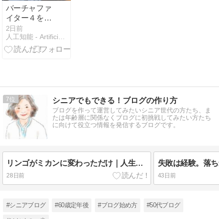
バーチャファ
イター４を久
しぶりに遊ん
2日前
人工知能 - Artificial Intelligence
だ
7
シニアでもできる！ブログの作り方
ブログを作って運営してみたいシニア世代の方たち、ま
たは年齢層に関係なくブログに初挑戦してみたい方たち
に向けて役立つ情報を発信するブログです。
リンゴがミカンに変わっただけ｜人生は、同じテーマを形を変えて運んでくる
28日前
43日前
#シニアブログ
#60歳定年後
#ブログ始め方
#50代ブログ