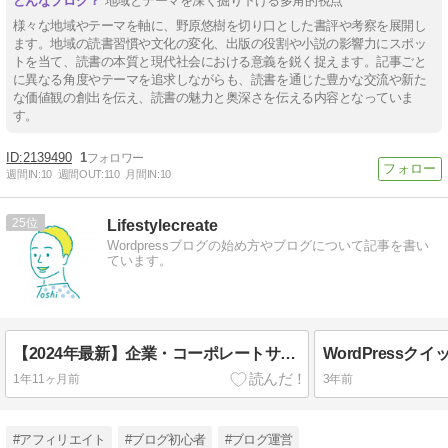
地域とテーマを深く掘り下げる多角的視点
様々な地域やテーマを軸に、野原悠樹を切り口とした書評や考察を展開し
ます。地域の読書習慣や文化の変化、出版の役割や小説の影響力にスポッ
トを当て、読書の本質と現代社会における意義を鋭く捉えます。記事ごと
に異なる角度やテーマを追求しながらも、読書を通じた豊かな交流や新た
な価値観の創出を伝え、読書の魅力と奥深さを伝える内容となっていま
す。
2139490
1
週間IN:
10
週間OUT:
110
月間IN:
10
25
Lifestylecreate
Wordpressブログの始め方やブログについて記事を書い
ています。
【2024年最新】企業・コーポレートサイトにオススメのWordPressテーマ14選
1年11ヶ月前
3年前
#アフィリエイト
#ブログ初心者
#ブログ運営