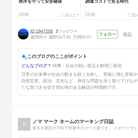
秩序を守って安全確保
調達コストで見る時代
2日前
2日前
1947205
2
報告
週間IN:
4
週間OUT:
90
月間IN:
37
このブログのここがポイント
原発も水分補給が必要
時事・社会の鋭い視点を鮮明に表現
5日前
日常の出来事や社会の動きを鋭く分析し、背後に潜む意味や
自然災害、政治、文化など、身近な問題を深く掘り下げなが
たな気づきを促す切れ味のある解説が特徴的です。
ノマ マーク ネームのマーキング日誌
5
東京台東区の下町で営業中のマーク屋です。 スポーツウ