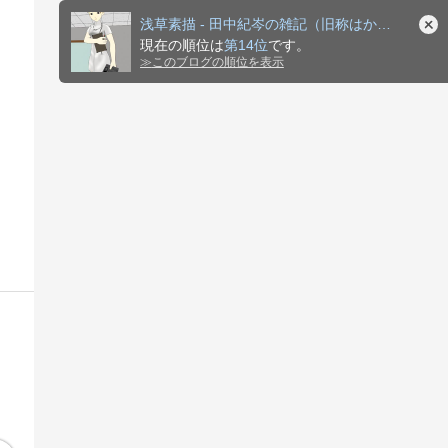
浅草素描 - 田中紀岑の雑記（旧称はかもなきこと）
現在の順位は
第14位
です。
≫
このブログの順位を表示