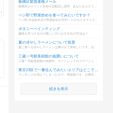
板橋区緊急速報メール
板橋区がイベント告知を誤配信し謝罪。あなたならどう思う？
ベジ郎で野菜炒めを食べてみたいですか？
ベジ郎 渋谷総本店の野菜炒めが評判！どのカスタマイズが気になりますか？
ボタニーペインティング
趣味を見つけるのが難しい方におすすめの手法は？
夏の冷やしラーメンについて投票
夏に食べる冷やしラーメンは爽やかで美味しいです。以下のどれが一番気になりますか？
三菱一号館美術館の仮囲いについて
三菱一号館美術館の休館中、ロートレックのコラージュ装飾された仮囲いは2019年末のパリを彷彿させる。撤去される前に、お気持ちを投票で共有しましょう。
東京23区で一番住んでみたいエリアはどこですか？
ランキングが消えてしまったので、再投稿です。記事作成の参考にさせて頂きます。よろしくお願いします。
続きを表示