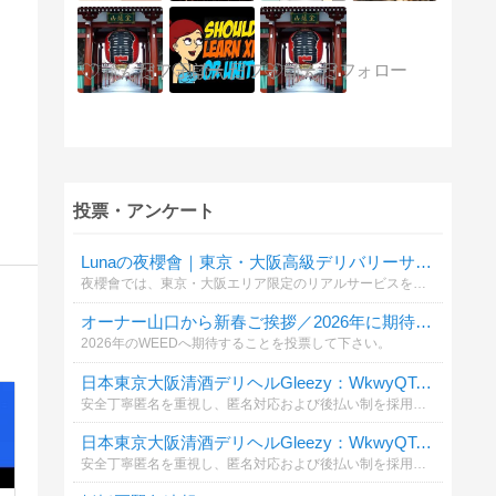
投票・アンケート
Lunaの夜櫻會｜東京・大阪高級デリバリーサービス Telegram：@av6777
夜櫻會では、東京・大阪エリア限定のリアルサービスをご提供しております。 実写写真確認可能・現金払い対応・振込不要・プライバシー厳守。 毎日新しいキャスト情報更新中。 Gleezy：jpv266 | Telegram：@av6777
オーナー山口から新春ご挨拶／2026年に期待すること
2026年のWEEDへ期待することを投票して下さい。
日本東京大阪清酒デリヘルGleezy：WkwyQToZN
安全丁寧匿名を重視し、匿名対応および後払い制を採用しています。東京23区大阪市内 → 当日派遣OK。ホテル／自宅の両方に対応、厳密な秘密保持。Telegram：@top7340/ Gleezy ォーラム： tokyosake520.com
日本東京大阪清酒デリヘルGleezy：WkwyQToZN
安全丁寧匿名を重視し、匿名対応および後払い制を採用しています。東京23区大阪市内 → 当日派遣OK。ホテル／自宅の両方に対応、厳密な秘密保持。Telegram：@top7340/ Gleezy ォーラム： tokyosake520.com