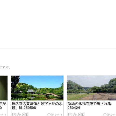
グです。
0年記
称名寺の黄菖蒲と阿字ヶ池の水
新緑の永福寺跡で癒される
0
鏡、緑 250508
250424
1年3ヶ月前
1年3ヶ月前