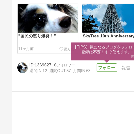
”国民の怒り爆発！”
SkyTree 10th Anniversar
【TIPS】気になるブログをフォロー
11ヶ月前
4年前
登録は不要！すぐ使えます。
1369627
6
報告
週間IN:
12
週間OUT:
57
月間IN:
63
東京パラリンピック２０２０
5年前