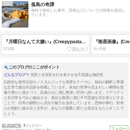
26
孤島の奇譚
海外で発生した事件、芸術などについての情報を発信し
ています。
『月曜日なんて大嫌い』(Creepypasta私家訳、原題“I Hate Mondays”)
37日前
4ヶ月前
このブログのここがポイント
現実と非現実を行き来させる不思議な物語性
幻想的な都市伝説やノスタルジックな奇譚をテーマに、独自の解釈と華麗
な文章で綴る作品群を収載しています。未知の世界や忌まわしい瞬間を想
像力豊かに描きつつ、読者の心に潜む奥深い空洞へ誘います。リアリティ
と非日常を巧みに融合させ、身近な風景に潜む不可思議を浮き彫りにする
ことで、日常の隙間から見出す魅力を追求しています。恐怖や夢幻、好奇
心が絶妙に絡み合う文学が、あなたの脳裏に新たな視点をもたらすことで
しょう。
2018776
3