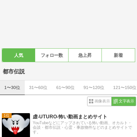
人気
フォロー数
急上昇
新着
都市伝説
1〜30位
31〜60位
61〜90位
91〜120位
121〜150位
画像表示
文字表示
1
虚-UTURO-怖い動画まとめサイト
YouTubeなどにアップされている怖い動画、オカルト・
会談・都市伝説・心霊・事故物件などのまとめサイトで
す。