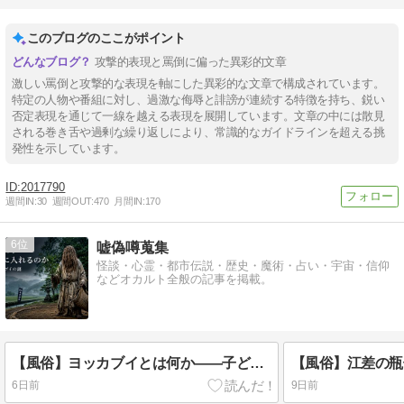
このブログのここがポイント
攻撃的表現と罵倒に偏った異彩的文章
激しい罵倒と攻撃的な表現を軸にした異彩的な文章で構成されています。
特定の人物や番組に対し、過激な侮辱と誹謗が連続する特徴を持ち、鋭い
否定表現を通じて一線を越える表現を展開しています。文章の中には散見
される巻き舌や過剰な繰り返しにより、常識的なガイドラインを超える挑
発性を示しています。
2017790
週間IN:
30
週間OUT:
470
月間IN:
170
6
嘘偽噂蒐集
怪談・心霊・都市伝説・歴史・魔術・占い・宇宙・信仰
などオカルト全般の記事を掲載。
【風俗】ヨッカブイとは何か――子どもをカマスへ入れる水神祭と高橋十八度踊り【鹿児島県】
6日前
9日前