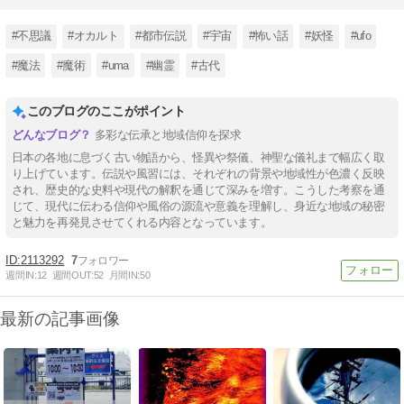
#不思議
#オカルト
#都市伝説
#宇宙
#怖い話
#妖怪
#ufo
#魔法
#魔術
#uma
#幽霊
#古代
このブログのここがポイント
多彩な伝承と地域信仰を探求
日本の各地に息づく古い物語から、怪異や祭儀、神聖な儀礼まで幅広く取
り上げています。伝説や風習には、それぞれの背景や地域性が色濃く反映
され、歴史的な史料や現代の解釈を通じて深みを増す。こうした考察を通
じて、現代に伝わる信仰や風俗の源流や意義を理解し、身近な地域の秘密
と魅力を再発見させてくれる内容となっています。
2113292
7
週間IN:
12
週間OUT:
52
月間IN:
50
最新の記事画像