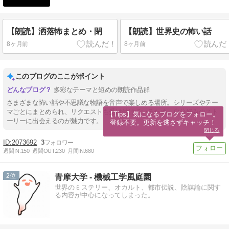
【朗読】洒落怖まとめ・閉
【朗読】世界史の怖い話
8ヶ月前
8ヶ月前
このブログのここがポイント
多彩なテーマと短めの朗読作品群
さまざまな怖い話や不思議な物語を音声で楽しめる場所。シリーズやテー
マごとにまとめられ、リクエストも受け付けているため、自分好みのスト
【Tips】気になるブログをフォロー。

ーリーに出会えるのが魅力です。
登録不要。更新を逃さずキャッチ！
閉じる
2073692
3
週間IN:
150
週間OUT:
230
月間IN:
680
2
青摩大学 - 機械工学風庭園
世界のミステリー、オカルト、都市伝説、陰謀論に関す
る内容が中心になってしまった。