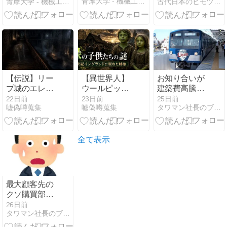
青摩大学 - 機械工学風庭園
青摩大学 - 機械工学風庭園
古代日本のヒモヅケ文明
出張の合間の
神社巡り徳島
編
【伝説】リー
【異世界人】
お知り合いが
プ城のエレメ
ウールピット
建築費高騰中
ンタルとは何
の緑の子供た
の新築マンシ
22日前
23日前
25日前
嘘偽噂蒐集
嘘偽噂蒐集
タワマン社長のブログ｜タワブロ見てね！随時更新中！
者か――腐臭
ちとは？黄昏
ョンに引っ越
とともに現れ
の国から現れ
しされます！
る「それ」の
た姉弟の伝説
伝説
と正体
全て表示
最大顧客先の
クソ購買部長
様とのクソな
26日前
タワマン社長のブログ｜タワブロ見てね！随時更新中！
約束を守るべ
く…②