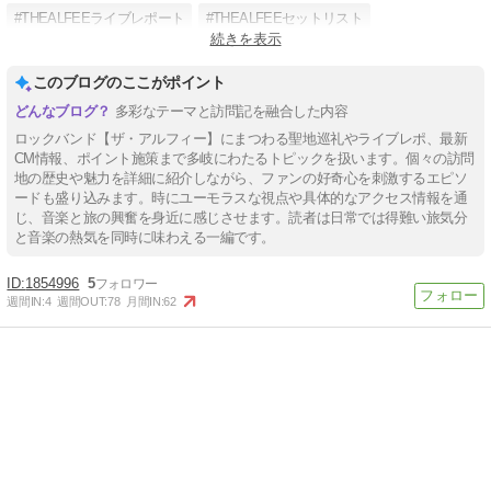
#THEALFEEライブレポート
#THEALFEEセットリスト
続きを表示
#THEALFEEMC
#THEALFEE夏イベ
このブログのここがポイント
多彩なテーマと訪問記を融合した内容
ロックバンド【ザ・アルフィー】にまつわる聖地巡礼やライブレポ、最新
CM情報、ポイント施策まで多岐にわたるトピックを扱います。個々の訪問
地の歴史や魅力を詳細に紹介しながら、ファンの好奇心を刺激するエピソ
ードも盛り込みます。時にユーモラスな視点や具体的なアクセス情報を通
じ、音楽と旅の興奮を身近に感じさせます。読者は日常では得難い旅気分
と音楽の熱気を同時に味わえる一編です。
1854996
5
週間IN:
4
週間OUT:
78
月間IN:
62