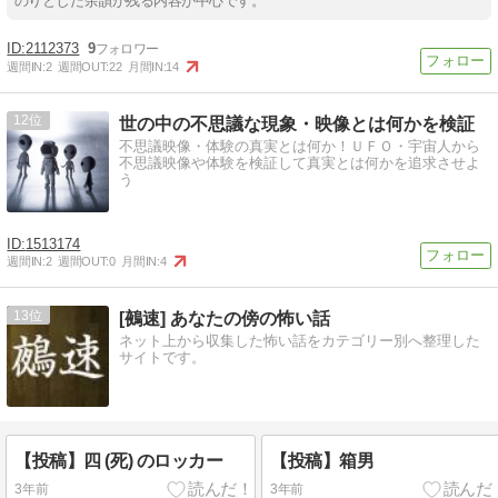
のりとした余韻が残る内容が中心です。
2112373
9
週間IN:
2
週間OUT:
22
月間IN:
14
12
世の中の不思議な現象・映像とは何かを検証
不思議映像・体験の真実とは何か！ＵＦＯ・宇宙人から
不思議映像や体験を検証して真実とは何かを追求させよ
う
1513174
週間IN:
2
週間OUT:
0
月間IN:
4
13
[鵺速] あなたの傍の怖い話
ネット上から収集した怖い話をカテゴリー別へ整理した
サイトです。
【投稿】四 (死) のロッカー
【投稿】箱男
3年前
3年前