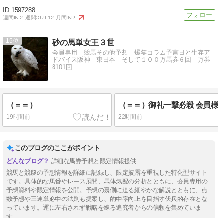
1597288
週間IN:
2
週間OUT:
12
月間IN:
2
15
砂の馬単女王３世
会員専用 競馬その他予想 爆笑コラム予言日と生存ア
ドバイス阪神 東日本 そして１００万馬券６回 万券
8101回
（＝＝）
19時間前
22時間前
このブログのここがポイント
詳細な馬券予想と限定情報提供
競馬と競艇の予想情報を詳細に記録し、限定披露を重視した特化型サイト
です。具体的な馬番やレース展開、馬体気配の分析とともに、会員専用の
予想資料や限定情報を公開。予想の裏側に迫る細やかな解説とともに、点
数予想や三連単必中の法則も提案し、的中率向上を目指す伏兵的存在とな
っています。運に左右されず戦略を練る追究者からの信頼を集めていま
す。