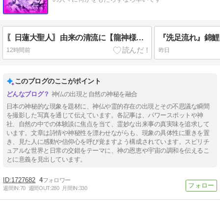
〖日蓮大聖人〗由来の清流に【龍神様】出現
12時間前
昨日
このブログのここがポイント
神仏の出現と自然の神秘を融合
日本の神秘的な現象を題材に、神仏や霊的存在の出現とその不思議な瞬間
を撮影した写真を通じて伝えています。各記事は、パワースポットや神
社、自然の中での体験談に焦点を当て、霊妙な出来事の真実味を追求して
います。文章は詩情や神秘性を漂わせながらも、現象の具体性に重きを置
き、見た人に感動や信仰心を呼び覚ますよう構成されています。スピリチ
ュアルな世界と日常の交錯をテーマに、神の恩恵や宇宙の調和を伝えるこ
とに意義を見出しています。
1727682
4
週間IN:
70
週間OUT:
280
月間IN:
330