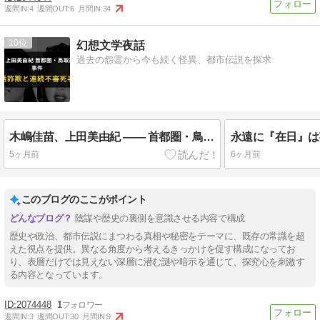
週間IN:
4
週間OUT:
6
月間IN:
34
10
幻想文学夜話
過去の怨霊から今も続く怪異、都市伝説を探求
木嶋佳苗、上田美由紀 ―― 首都圏・鳥取連続不審死事件 婚活詐欺と連続不審死事件
5ヶ月前
6ヶ月前
このブログのここがポイント
陰謀や歴史の裏側を意識させる内容で構成
歴史や政治、都市伝説にまつわる真相や秘密をテーマに、既存の常識を超
えた視点を提供。異なる角度から考えるきっかけを促す構成になってお
り、表層だけでは見えない深層に潜む謎や暗示を通じて、探究心を刺激す
る内容となっています。
2074448
1
週間IN:
3
週間OUT:
30
月間IN:
9