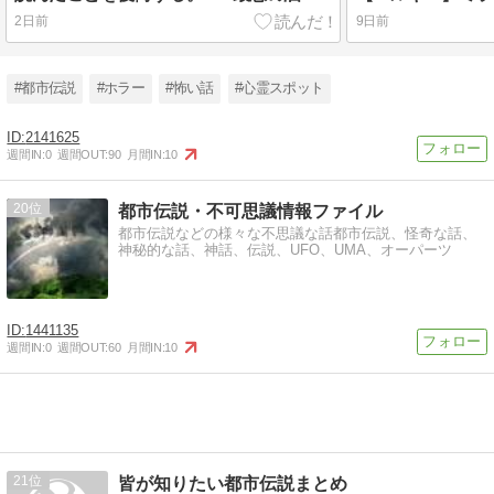
2日前
9日前
#都市伝説
#ホラー
#怖い話
#心霊スポット
2141625
週間IN:
0
週間OUT:
90
月間IN:
10
20
都市伝説・不可思議情報ファイル
都市伝説などの様々な不思議な話都市伝説、怪奇な話、
神秘的な話、神話、伝説、UFO、UMA、オーパーツ
1441135
週間IN:
0
週間OUT:
60
月間IN:
10
21
皆が知りたい都市伝説まとめ