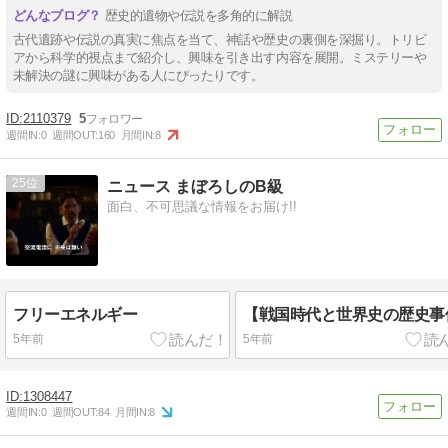
歴史的遺物や伝説を多角的に解説
古代遺跡や伝説の真実に焦点を当て、神話や歴史の裏側を深掘り。トリビ
アから科学的視点まで紹介し、興味を引き出す内容を展開。ミステリーや
未解決の謎に興味がある人にぴったりです。
2110379
5
週間IN:
0
週間OUT:
160
月間IN:
8
25
ニュース まぼろしのB級
面白、不可思議な情報をお届け!!
フリーエネルギー
【戦国時代と世界史の歴史事
5年前
5年前
1308447
週間IN:
0
週間OUT:
84
月間IN:
8