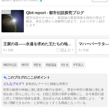
週間IN:
0
週間OUT:
14
月間IN:
8
27
Qbit report - 都市伝説探究ブログ
都市伝説やオカルト、陰謀論の最新情報を独自の視点で
解説。身近な噂から未解明の謎まで、わかりやすく紹介
します。
王家の谷――永遠を求めた王たちの地下都市
5ヶ月前
5ヶ月前
#都市伝説
#科学
#歴史
#陰謀論
#文化
#宇宙人
このブログのここがポイント
多角的なテーマと精緻な考察力
世界の秘密や神秘に潜む真実の断片を追求し、歴史や科学の裏側に潜む未
知を鋭く照らし出している。幻想と現実の境界を曖昧にし、古今東西の謎
に対して独自の視座を提案。読み応えのある展開と深い洞察により、「本
当に理解できるのか」と好奇心をくすぐる構成となっている。