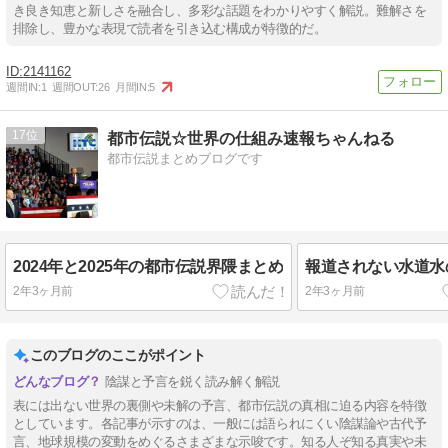
き良き知恵と新しさを融合し、多彩な話題をわかりやすく解説。難解さを
排除し、豊かな表現で読者を引き込む構成が特徴的だ。
2141162
週間IN:
1
週間OUT:
26
月間IN:
5
17
都市伝説☆世界の仕組み速報ちゃんねる
都市伝説まとめブログです
2024年と2025年の都市伝説界隈まとめ
報道されない水道水
2年3ヶ月前
2年3ヶ月前
このブログのここがポイント
陰謀と予言を鋭く読み解く解説
表には出ない世界の裏側や未解の予言、都市伝説の真相に迫る内容を特徴
としています。各記事が示すのは、一般には語られにくい陰謀論や古代予
言、地球規模の変動をめぐるさまざまな示唆です。知る人ぞ知る真実や未