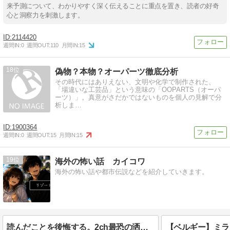
来予測について、わかりやすく深く伝えることに重点を置き、読者の好奇
心と洞察力を刺激します。
2114420
週間IN:
0
週間OUT:
110
月間IN:
15
18
偽物？本物？オーパーツ徹底分析
その時代にはありえない、文明や化学で制作された、
「場違いな工芸品」という意味の「OOPARTS（オーパ
ーツ）」。真意がさだかではないものを個人の見解で分
析しま…
1900364
週間IN:
0
週間OUT:
15
月間IN:
15
19
海外の怖い話 カイコワ
海外の怖い話や都市伝説などを紹介していきます。
読んだことを後悔する。2ch最恐の洒落怖のリゾートバイトが語り継がれる理由とは！？