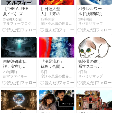
【THE ALFEE
〖日蓮大聖
パラレルワー
夏イベ】ズボ
人〗由来の清
ルド浅層解説
ラな私の日焼
流に【龍神
2時間30分前
12時間前
20時間前
アルフィーブログ｜るい・ルイボスティー
摩訶不思議の世界（未曾有写真 ）峠の祥龍
サバミリマップ
け対策と日焼
様】出現
け防止グッズ
未解決都市伝
『洗足流れ』
妖怪界の癒し
説：実在した
錦鯉；合間に
系マスコッ
かもしれない
素敵な【精
ト！すねこす
23時間前
昨日
2日前
超常ファイル∞
摩訶不思議の世界（未曾有写真 ）峠の祥龍
サバミリマップ
超常現象の真
霊】出現❣
りの正体を検
相
証