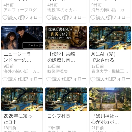
ベ2026グッズ
関のドアノブ
ワジー城)の正
4日前
4日前
9日前
アルフィーブログ｜るい・ルイボスティー
現役JKのオカルト秘忘録
海外の怖い話 カイコワ
発表！事前予
を回す「誰
体とは？世界
約は今年も激
か」…管理会
一美しい廃城
戦！？
社が最後まで
と解体の真相
隠した団地の
を徹底調査！
恐怖
ニュージーラ
【伝説】吉崎
AIにAI（愛）
ンド唯一の城
の嫁威し肉付
で返される
に眠るラーナ
面――鬼面は
9日前
16日前
17日前
海外の怖い話 カイコワ
嘘偽噂蒐集
青摩大学 - 機械工学風庭園
ック城…一族
いつ蓮如伝説
の悲劇の悲劇
になったのか
になった事件
に迫る！
2026年に知っ
ヨシフ村長
『邊川神社～
たコト
心がポカポカ
する神社～』
20日前
18日前
21日前