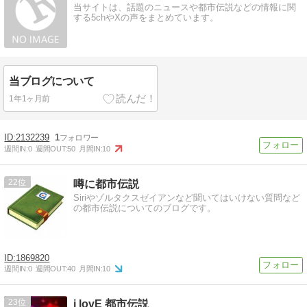
当サイトは、話題のニュースや都市伝説などの情報に関
する5chやXの声をまとめています。
当ブログについて
1年1ヶ月前
2132239
1
週間IN:
0
週間OUT:
50
月間IN:
10
22
噂に都市伝説
Siriやゾルタクスゼイアンなど聞いてはいけない質問など
の都市伝説についてのブログです。
1869820
週間IN:
0
週間OUT:
40
月間IN:
10
23
i lovE 都市伝説