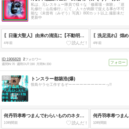
私は、元レスキュー隊員で様々な「修羅場・体験」「巡
礼修行；山岳修行」にて、人々が肉眼で捉える事が不可
能な《未曾有（みぞう）写真》800カット以上.撮影未だ
更新中
〖日蓮大聖人〗由来の清流に【不動明王様】出現❢❢
〖洗足流れ〗煌め
4年前
4年前
1906828
2
週間IN:
70
週間OUT:
190
月間IN:
330
5
トンスラー都築浩(爆)
恨島ヤラセ工作するぞーーーーーーーーーーっ!!
何丹羽孝希つまんでわらいもののネタにして侮辱してやがるオラ!!!!!!!!!!ネタはつまんでサボりまくりのネットに敗北必死丸出し丹羽孝希侮辱のヤラセ仕込みのぶっ込み低脳無能糞尿キムチ食い前頭葉欠落丸出し乞食シラミだな桜井慎一ジジカス!!!!!!!!!!#先立たない男インポ短小イチモツちぢみまくり桜井慎一インポス!!!!!!!!!とっとと死ねオラ!!!!!!!!
10時間前
10時間前