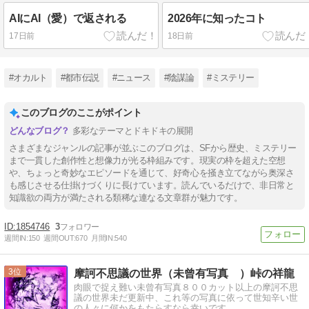
AIにAI（愛）で返される
2026年に知ったコト
17日前
18日前
#オカルト
#都市伝説
#ニュース
#陰謀論
#ミステリー
このブログのここがポイント
多彩なテーマとドキドキの展開
さまざまなジャンルの記事が並ぶこのブログは、SFから歴史、ミステリー
まで一貫した創作性と想像力が光る枠組みです。現実の枠を超えた空想
や、ちょっと奇妙なエピソードを通じて、好奇心を掻き立てながら奥深さ
も感じさせる仕掛けづくりに長けています。読んでいるだけで、非日常と
知識欲の両方が満たされる類稀な連なる文章群が魅力です。
1854746
3
週間IN:
150
週間OUT:
670
月間IN:
540
3
摩訶不思議の世界（未曾有写真 ）峠の祥龍
肉眼で捉え難い未曾有写真８００カット以上の摩訶不思
議の世界未だ更新中、これ等の写真に依って世知辛い世
の人々に何かをもたらすなら幸いです