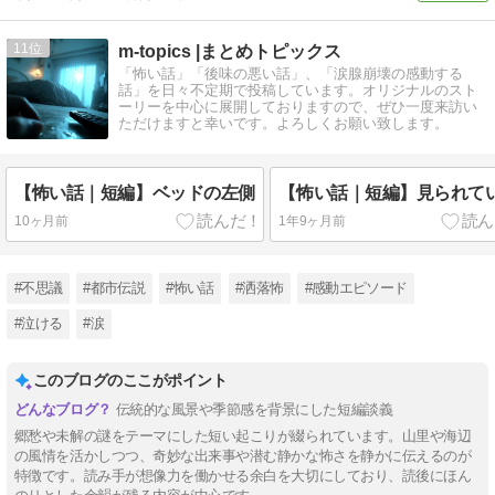
11
m-topics |まとめトピックス
「怖い話」「後味の悪い話」、「涙腺崩壊の感動する
話」を日々不定期で投稿しています。オリジナルのスト
ーリーを中心に展開しておりますので、ぜひ一度来訪い
ただけますと幸いです。よろしくお願い致します。
【怖い話｜短編】ベッドの左側
【怖い話｜短編】見られて
10ヶ月前
1年9ヶ月前
#不思議
#都市伝説
#怖い話
#洒落怖
#感動エピソード
#泣ける
#涙
このブログのここがポイント
伝統的な風景や季節感を背景にした短編談義
郷愁や未解の謎をテーマにした短い起こりが綴られています。山里や海辺
の風情を活かしつつ、奇妙な出来事や潜む静かな怖さを静かに伝えるのが
特徴です。読み手が想像力を働かせる余白を大切にしており、読後にほん