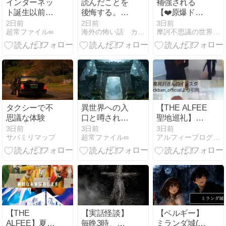
インターネッ
読んだことを
補強される
ト誕生以前か
後悔する。
【❤️原爆ドー
ら存在した未
2ch最恐の洒
ム】光景
2日前
2日前
3日前
超常ファイル∞
海外の怖い話 カイコワ
摩訶不思議の世界（未曾有写真 ）峠の祥龍
来予言
落怖のリゾー
トバイトが語
り継がれる理
由とは！？
タクシーで不
異世界への入
【THE ALFEE
思議な体験
口と噂される
聖地巡礼】高
場所の秘密
見沢さん大刀
3日前
3日前
3日前
サバミリマップ
超常ファイル∞
アルフィーブログ｜るい・ルイボスティー
洗平和記念館
で戦争の記憶
と広島城
【THE
【実話怪談】
【ベルギー】
ALFEE】夏イ
毎晩3時、玄
ミランダ城(ノ