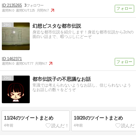
2135265
3
週間IN:
0
週間OUT:
125
月間IN:
7
28
幻想ピスタな都市伝説
身近な都市伝説を紹介します！身近な都市伝説から2chの
面白い話まで、暇つぶしにどーぞ
1462371
週間IN:
0
週間OUT:
77
月間IN:
7
29
都市伝説子の不思議なお話
常識では考えられないようなお話し、信じられないよう
なお話しの数々をどうぞ
11/24のツイートまとめ
10/20のツイートまとめ
4年前
4年前