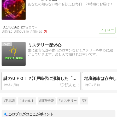
あなたの知らない都市伝説ほぼ毎日、21時頃にお届け！
1453262
2
週間IN:
0
週間OUT:
40
月間IN:
10
24
ミステリー探求心
主に都市伝説や古代のロマンなどミステリーを中心に紹
介していきます。楽しんで頂ければ幸いです。
謎のＵＦＯ！？江戸時代に漂着した「うつろ舟」伝説の真実を追え！
1年3ヶ月前
1年7ヶ月前
#不思議
#オカルト
#都市伝説
#ミステリー
#謎
このブログのここがポイント