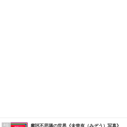
4
摩訶不思議の世界《未曾有（みぞう）写真》