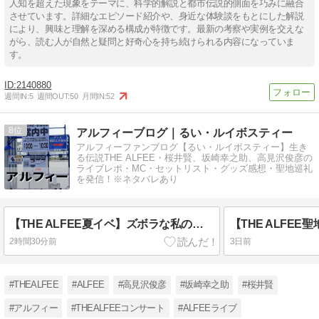
人知を超えた現象をテーマに、科学的解説と都市伝説的側面を巧みに融合
させています。詳細なエピソード紹介や、身近な体験談をもとにした解説
により、興味と理解を深める構成が特徴です。最新の考察や実例を交えな
がら、読む人が自然と疑問と好奇心を持ち続けられる内容になっていま
す。
2140880
週間IN:
5
週間OUT:
50
月間IN:
52
8
アルフィーブログ｜るい・ルイボスティー
アルフィーファンブログ【るい・ルイボスティー】生き
る伝説THE ALFEE・桜井賢、坂崎幸之助、高見沢俊彦の
ライブレポ・MC・セットリスト・グッズ感想・聖地巡礼
を発信！※ネタバレあり
【THE ALFEE夏イベ】ズボラな私の日焼け対策と日焼け防止グッズ
2時間30分前
3日前
#THEALFEE
#ALFEE
#高見沢俊彦
#坂崎幸之助
#桜井賢
#アルフィー
#THEALFEEコンサート
#ALFEEライブ