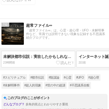
7
超常ファイル∞
「超常ファイル∞」は、心霊・超心理・UFO・未解明事
件など、常識では説明できない現象を記録する不思議系
紹介ブログです。
未解決都市伝説：実在したかもしれない超常現象の真相
23時間前
2日前
#スピリチュアル
#都市伝説
#陰謀論
#心霊
#UFO
#超心理
#未解明事件
#超人的現象
#世の中の超謎
#不思議系全般
このブログのここがポイント
多角的視点とわかりやすさ重視