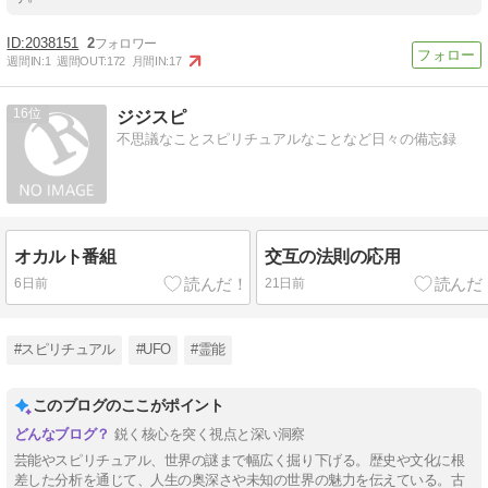
2038151
2
週間IN:
1
週間OUT:
172
月間IN:
17
16
ジジスピ
不思議なことスピリチュアルなことなど日々の備忘録
オカルト番組
交互の法則の応用
6日前
21日前
#スピリチュアル
#UFO
#霊能
このブログのここがポイント
鋭く核心を突く視点と深い洞察
芸能やスピリチュアル、世界の謎まで幅広く掘り下げる。歴史や文化に根
差した分析を通じて、人生の奥深さや未知の世界の魅力を伝えている。古