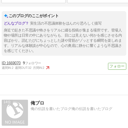
このブログのここがポイント
実生活の不思議体験をほんのり恐ろしく描写
身近で起きた不思議や怖さをリアルに綴る投稿が集まる場所です。登場人
物や場所は日常の中にありながらも、目には見えない何かを感じさせる内
容ばかり。読むたびにちょっとした謎や背筋がゾッとする瞬間を楽しめま
す。リアルな体験談が中心なので、心の奥底に静かに響くような不思議さ
を感じてください。
1669070
9
週間IN:
2
週間OUT:
32
月間IN:
2
14
俺ブロ
俺の伝説を書いたブログ俺の伝説を書いたブログ