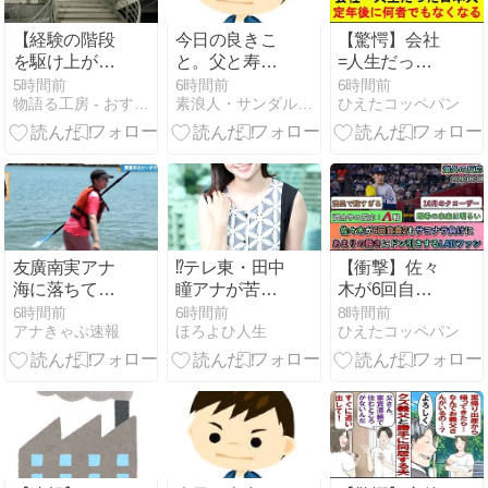
【経験の階段
今日の良きこ
【驚愕】会社
を駆け上が
と。父と寿司
=人生だった
る】あらゆる
が食べられ
日本人、定年
5時間前
6時間前
6時間前
物語る工房 - おすすめの物語を紹介、研究、分析
素浪人・サンダルニャーゴの日々。
ひえたコッペパン
知識を「自分
た。
後に何者でも
の身体知」に
なくなるwww
変換する？ 高
速ループの回
し方
友廣南実アナ
⁉️テレ東・田中
【衝撃】佐々
海に落ちてパ
瞳アナが苦言
木が6回自責2
ンツが透けて
「面識のない
もサヨナラ負
6時間前
6時間前
8時間前
アナきゃぷ速報
ほろよひ人生
ひえたコッペパン
しまうハプニ
方々にカメラ
けに。あまり
ング！！
を向けられる
の酷さにドン
【GIF動画あ
ことに恐怖
引きするドジ
り】
を」 ロケ撮影
ャースファン
時に勝手に撮
影してくる人
に注意喚起
-2chまとめ-