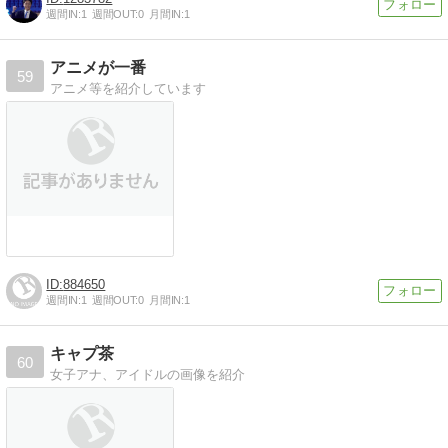
週間IN:
1
週間OUT:
0
月間IN:
1
アニメが一番
59
アニメ等を紹介しています
884650
週間IN:
1
週間OUT:
0
月間IN:
1
キャプ茶
60
女子アナ、アイドルの画像を紹介