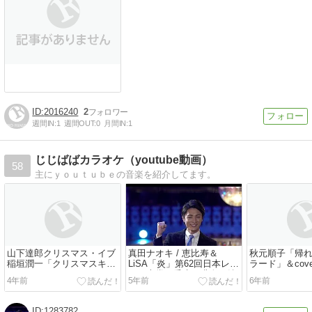
2016240
2
週間IN:
1
週間OUT:
0
月間IN:
1
じじばばカラオケ（youtube動画）
58
主にｙｏｕｔｕｂｅの音楽を紹介してます。
山下達郎クリスマス・イブ
真田ナオキ / 恵比寿＆
秋元順子「帰
稲垣潤一「クリスマスキャ
LiSA「炎」第62回日本レコ
ラード」＆cov
ロルの頃には」
ード大賞＆香水 / 瑛人＆純
＆Mrs. ツン
4年前
5年前
6年前
烈「愛をください～
子)
Don&#039;t you cry～」
1283782