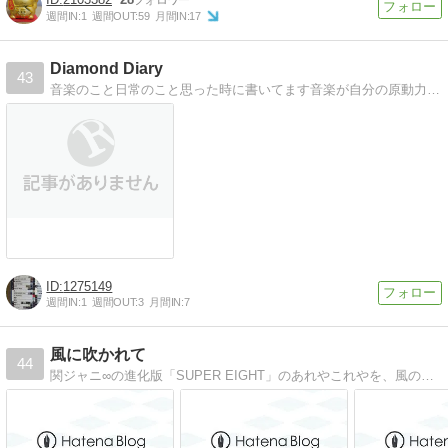
週間IN:
1
週間OUT:
59
月間IN:
17
Diamond Diary
43
音楽のこと日常のこと思った時に書いてます音楽が自分の原動力。音楽なしでは、ゴスペラーズと久保田利伸なしではいられない!!
1275149
週間IN:
1
週間OUT:
3
月間IN:
7
風に吹かれて
44
関ジャニ∞の進化版「SUPER EIGHT」のあれやこれやを、風の吹くまま気の向くまま好き勝手に書いています。