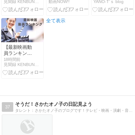
見聞録 KENBUNROKU
動画NOW!!
YANO-T’ｓ blog
本代表 石川真
貴 浜辺美波 鈴
つ豚無双冷製
佑選手初のフ
木亮平 が出演
濃厚無双ラー
ォトブック
する キリンビ
メン』の再現
ール キリング
がメッチャ旨
全て表示
ッドエール の
い😋】料理研
CM 「すごい
究家リュウジ
ことになって
さんが『濃厚
きました 」篇
とんこつ豚無
【最新映画動
双冷製濃厚無
員ランキン
双ラーメン』
グ】2026年公
18時間前
をレビュー、
見聞録 KENBUNROKU
開洋画作品
再現⁉️≪めちゃ
№1「スパイ
推し
ダーマン:ブラ
YouTube≫
ンド・ニュ
ー・デイ」
そうだ！さかたオノ子の日記見よう
37
タレント：さかたオノ子のブログです！テレビ・映画・演劇・音楽など出演情報から日々の小ネタまで紹介します。