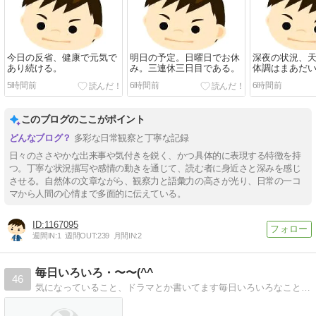
今日の反省、健康で元気で
明日の予定。日曜日でお休
深夜の状況、
あり続ける。
み。三連休三日目である。
体調はまあだ
2026/08/08。
5時間前
6時間前
6時間前
このブログのここがポイント
多彩な日常観察と丁寧な記録
日々のささやかな出来事や気付きを鋭く、かつ具体的に表現する特徴を持
つ。丁寧な状況描写や感情の動きを通じて、読む者に身近さと深みを感じ
させる。自然体の文章ながら、観察力と語彙力の高さが光り、日常の一コ
マから人間の心情まで多面的に伝えている。
1167095
週間IN:
1
週間OUT:
239
月間IN:
2
毎日いろいろ・〜〜(^^ゞ
46
気になっていること、ドラマとか書いてます毎日いろいろなこと！ドラマ以外にも、その日、気になったこと書いてます