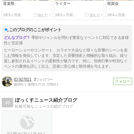
音楽祭
ライダー
祝賀会
1年3ヶ月前
1年3ヶ月前
1年4ヶ月前
このブログのここがポイント
季節やジャンルを問わず豊富なイベントに対応できる多様
性と安定感
ヒーローショーやコンサート、カラオケ大会など様々な音響のシーンを楽
しむ情報を発信しています。安定した音響技術と積極的な取り組み、繰り
返し参加されるイベントの柔軟性が魅力です。特に、恒例行事や特別なイ
ベントの裏側を詳しく伝え、読者に安心感と期待感を与えます。
927821
3
週間IN:
1
週間OUT:
10
月間IN:
1
ぼっくすニュース紹介ブログ
49
転載可能なニュースの紹介ブログ