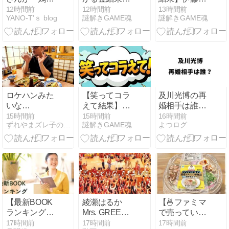
たたき」をア
軽井沢ヘッド
莉＆芦田愛菜
12時間前
12時間前
13時間前
YANO-T’ｓ blog
謎解きGAME魂
謎解きGAME魂
レンジ、これ
スパのエステ
は正解でき
旨すぎてサイ
サロンはど
た？クイズ悪
コ〜😋】
こ？ナデシコ
魔の3択の勝
YouTuberリュ
スパ＆プリン
敗＆全4問解
ウジさんがア
スと結果【8
説
レンジする
月8日放送】
『鶏のたた
き』、うます
ロケハンみた
【笑ってコラ
及川光博の再
ぎ〜⁉️≪めちゃ
いな…
えて結果】新
婚相手は誰？
推し
潟「道の駅能
顔画像や名
15時間前
15時間前
16時間前
YouTube≫
ずれやまズレ子のオシャベリなオシリ
謎解きGAME魂
よつログ
生」売上1位
前・年齢・芸
はどれ？衝撃
能人なのか調
1200万円と
査
BEST5まとめ
【最新BOOK
綾瀬はるか
【🍜ファミマ
ランキング】
Mrs. GREEN
で売っている
バレー女子日
APPLE 大森元
『濃厚とんこ
17時間前
17時間前
17時間前