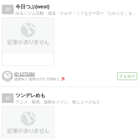
今日つぶ(west)
39
ゆるくジム活動・放送・クルマ・ＩＴなど〜日々「たわごと」をつぶやいてま〜す(^_^)/
1272292
週間IN:
2
週間OUT:
0
月間IN:
2
ツンデレめも
40
アニメ、映画、漫画をメイン。他ニュースなど