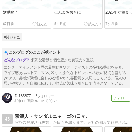
活動終了
ほんまおおきに
2026年が始ま
67日前
5ヶ月前
7ヶ月前
#関ジャニ
このブログのここがポイント
多彩な活動と個性豊かな表現力を重視
エンターテインメント界の最新動向やアーティストの多様な挑戦を紹介。
ライブ感あふれるフェスレポや、社会的なトピックへの鋭い視点も盛り込
みつつ、読者が気軽に楽しめる軽やかな雰囲気を大切にしている。個人の
思いや考え方も自然に伝わり、幅広い興味を引き出す内容となっている。
1858771
3
週間IN:
1
週間OUT:
15
月間IN:
4
素浪人・サンダルニャーゴの日々。
45
突然の解雇され失業した日々を綴ります。会社の都合で解雇され素浪人となったサンダルニャーゴのブログです。