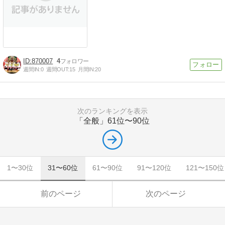
870007
4
週間IN:
0
週間OUT:
15
月間IN:
20
次のランキングを表示
「全般」
61位〜90位
1〜30位
31〜60位
61〜90位
91〜120位
121〜150位
前のページ
次のページ