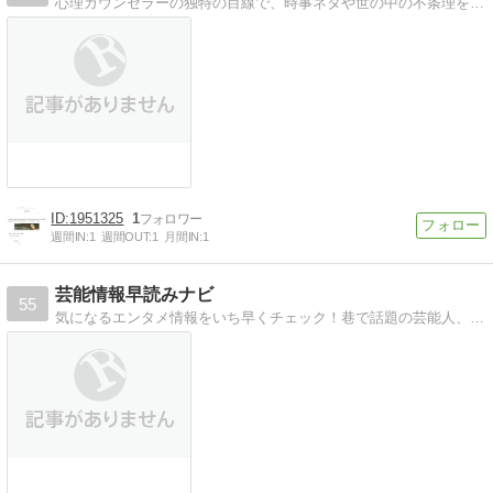
心理カウンセラーの独特の目線で、時事ネタや世の中の不条理を考察していく。知識の宝庫、全ての真理を知りたい。
1951325
1
週間IN:
1
週間OUT:
1
月間IN:
1
芸能情報早読みナビ
55
気になるエンタメ情報をいち早くチェック！巷で話題の芸能人、人気アイドルの気になる噂をお届けします