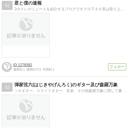
君と僕の速報
51
2chスレやニュースを紹介するブログですグロ下ネタ系は取り上げません
1278392
週間IN:
1
週間OUT:
2
月間IN:
1
弾家弦六(はじきやげんろく)のギター及び森羅万象
52
ソロギター、スライドギター、音楽、その他森羅万象に関して書かせて頂いております。