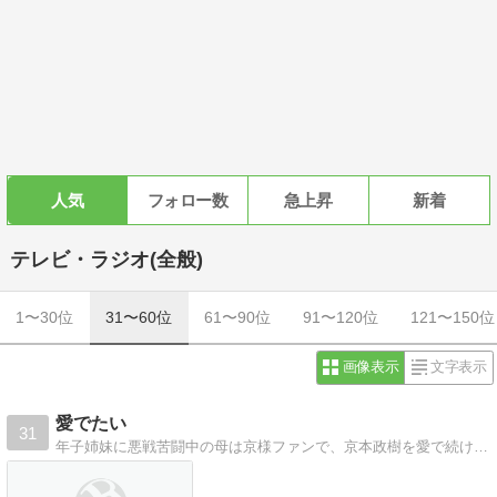
人気
フォロー数
急上昇
新着
テレビ・ラジオ(全般)
1〜30位
31〜60位
61〜90位
91〜120位
121〜150位
画像表示
文字表示
愛でたい
31
年子姉妹に悪戦苦闘中の母は京様ファンで、京本政樹を愛で続けたい女