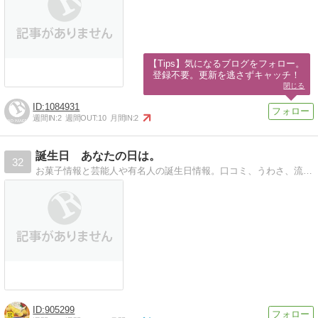
【Tips】気になるブログをフォロー。

登録不要。更新を逃さずキャッチ！
閉じる
1084931
週間IN:
2
週間OUT:
10
月間IN:
2
誕生日 あなたの日は。
32
お菓子情報と芸能人や有名人の誕生日情報。口コミ、うわさ、流行、話題の人達はいるのかな・・
905299