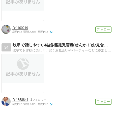
1160219
週間IN:
2
週間OUT:
8
月間IN:
2
岐阜で話しやすい結婚相談所扇鶴(せんかく)お見合い・婚活パ…
34
岐阜でお客様に楽しく、安くお見合いやパーティーなどに参加して頂けますと幸いでございます。
1858841
1
週間IN:
2
週間OUT:
6
月間IN:
2