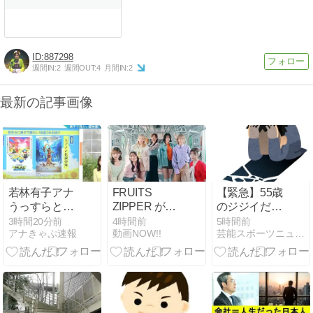
887298
週間IN:
2
週間OUT:
4
月間IN:
2
最新の記事画像
若林有子アナ
FRUITS
【緊急】55歳
うっすらと透
ZIPPER が出
のジジイだが
ける！！
演する 東武鉄
とんでもない
3時間20分前
4時間前
5時間前
アナきゃぷ速報
動画NOW!!
芸能スポーツニュース今日速2ch
道 のCM「進
ことになっ
もう、きっと
た・・・・・・
見えるか
ら。」篇