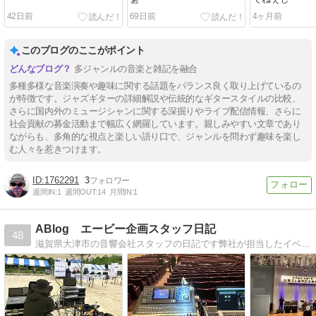
42日前
69日前
4ヶ月前
このブログのここがポイント
多ジャンルの音楽と雑記を融合
多種多様な音楽演奏や趣味に関する話題をバランス良く取り上げているの
が特徴です。ジャズギターの詳細解説や伝統的なギタースタイルの比較、
さらに国内外のミュージシャンに関する深掘りやライブ配信情報、さらに
社会貢献の募金活動まで幅広く網羅しています。親しみやすい文章であり
ながらも、多角的な視点と楽しい語り口で、ジャンルを問わず趣味を楽し
む人々を惹きつけます。
1762291
3
週間IN:
1
週間OUT:
14
月間IN:
1
ABlog エービー企画スタッフ日記
48
滋賀県大津市の音響会社スタッフの日記です弊社が担当したイベントや舞台での仕事の模様や内容、情報を紹介