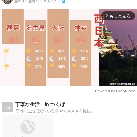
週間IN:
2
週間OUT:
10
月間IN:
2
もっと見る
arrow_forward_ios
Powered by 
GliaStudios
Mute
丁寧な生活 in つくば
33
毎日の生活で気付いた事やオススメを提供