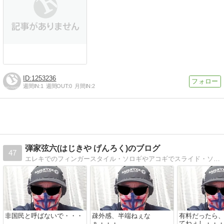
1253236
週間IN:
1
週間OUT:
0
月間IN:
2
弾家弦六(はじきや げんろく)のブログ
47
エレキでのフィンガースタイル・ソロギやアコギでスライド・ソロギを中心に弾いてます。ギターや音楽のネタ、及び雑談等書いております。
非国民と呼ばないで・・・
疎外感、半端ねぇな
有料だったら
ぁ・・・
てねぇし・・