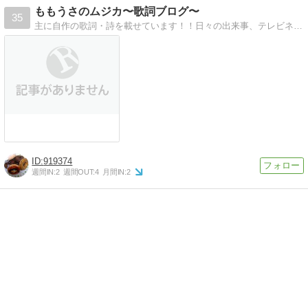
ももうさのムジカ〜歌詞ブログ〜
35
主に自作の歌詞・詩を載せています！！日々の出来事、テレビネタ、映画レビューも更新！
919374
週間IN:
2
週間OUT:
4
月間IN:
2