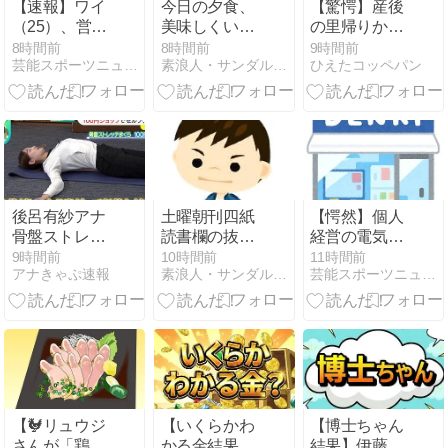
【速報】ワイ
今日の夕食、
【驚愕】産後
（25）、営業
美味しくいた
の里帰りから
から工場のラ
だく。
帰宅した私。
8時間前
8時間前
9時間前
芸能スポーツニュース今日速2ch
素浪人・サンダルニャーゴの日々。
ひえたコッペパン
インへ異動し
けれど自宅に
た結
は予想もしな
果・・・・・・
い人物が住み
着いてお
り……義父
「お!嫁ちゃん
お疲れ!俺もし
ばらく厄介に
後呂有紗アナ
土曜朝刊四紙
【愕然】個人
なるよ」ギャ
骨盤ストレッ
読書欄の抜き
経営の電気屋
ンブル中毒&
チで胸がくっ
書き・羅列。
「割引しませ
9時間前
10時間前
11時間前
借金まみれな
アナきゃぷ速報
素浪人・サンダルニャーゴの日々。
芸能スポーツニュース今日速2ch
きり！！
2026/08/08（土）。
ん。必要最低
義父だった!
限な物しか売
りません。お
客さんゼロの
日もザラで
す」 ← これｗ
ｗｗｗｗｗｗ
ｗｗｗ
【🐓リュウジ
【いくらかわ
【博士ちゃん
さんが「鶏の
かる金結果】
結果】伊藤沙