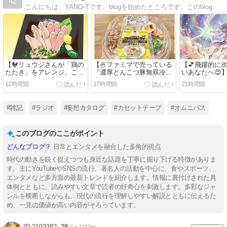
42
こんにちは、YANO-Tです。blogを始めたところです。このblogをおだてながら、いろいろな人たちに気軽に寄っていただける、そんなblogを目指して進化中!!
【🐓リュウジさんが「鶏の
【🍜ファミマで売っている
【💕飛躍的に
たたき」をアレンジ、これ
『濃厚とんこつ豚無双冷製
いあなたへ😍】ﾒ
旨すぎてサイコ〜😋】
濃厚無双ラーメン』の再現
ｲｻﾞｰの 並木良
12時間前
17時間前
21時間前
YouTuberリュウジさんがア
がメッチャ旨い😋】料理研
家の 本田健 
レンジする『鶏のたた
究家リュウジさんが『濃厚
いるだけで周
き』、うますぎ〜⁉️≪めち
とんこつ豚無双冷製濃厚無
る！8月の次元
#雑記
#ラジオ
#妄想カタログ
#カセットテープ
#オムニバス
ゃ推しYouTube≫
双ラーメン』をレビュー、
ョン 4選』をYo
再現⁉️≪めちゃ推し
談⁉️≪めちゃ
YouTube≫
YouTube≫
このブログのここがポイント
日常とエンタメを融合した多角的視点
時代の動きを鋭く捉えつつも身近な話題を丁寧に掘り下げる特徴がありま
す。主にYouTubeやSNSの流行、著名人の活動を中心に、食やスポーツ、
エンタメなど多方面の最新トレンドを紹介します。情報に裏付けされた具
体例とともに、読みやすい文章で読者の好奇心を刺激します。多彩なジャ
ンルを横断しながらも、現代の流行を理解しやすい解説とともに伝えるた
め、一見の価値が高い内容がそろっています。
2103382
28