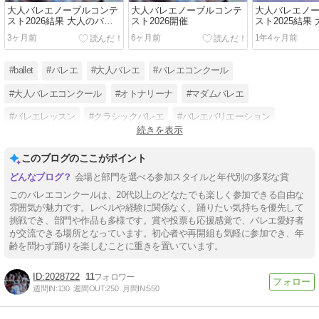
大人バレエノーブルコンテ
大人バレエノーブルコンテ
大人バレエノ
スト2026結果 大人のバレ
スト2026開催
スト2025結果
エコンクール
エコンクール
3ヶ月前
6ヶ月前
1年4ヶ月前
#ballet
#バレエ
#大人バレエ
#バレエコンクール
#大人バレエコンクール
#オトナリーナ
#マダムバレエ
#バレエレッスン
#クラシックバレエ
#バレエバリエーション
続きを表示
#大人バレエノーブルコンテスト
このブログのここがポイント
会場と部門を選べる参加スタイルと年代別の多彩な賞
このバレエコンクールは、20代以上のどなたでも楽しく参加できる自由な
雰囲気が魅力です。レベルや経験に関係なく、踊りたい気持ちを優先して
挑戦でき、部門や作品も多様です。賞や投票も応援感覚で、バレエ愛好者
が交流できる場所となっています。初心者や再開組も気軽に参加でき、年
齢を問わず踊りを楽しむことに重きを置いています。
2028722
11
週間IN:
130
週間OUT:
250
月間IN:
550