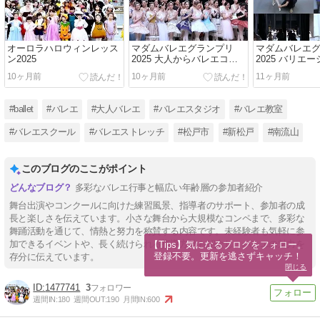
オーロラハロウィンレッス
マダムバレエグランプリ
マダムバレエ
ン2025
2025 大人からバレエコン
2025 バリエ
クール
スン
10ヶ月前
10ヶ月前
11ヶ月前
#ballet
#バレエ
#大人バレエ
#バレエスタジオ
#バレエ教室
#バレエスクール
#バレエストレッチ
#松戸市
#新松戸
#南流山
このブログのここがポイント
多彩なバレエ行事と幅広い年齢層の参加者紹介
舞台出演やコンクールに向けた練習風景、指導者のサポート、参加者の成
長と楽しさを伝えています。小さな舞台から大規模なコンペまで、多彩な
舞踊活動を通じて、情熱と努力を称賛する内容です。未経験者も気軽に参
加できるイベントや、長く続けられる指導方針も紹介し、バレエの魅力を
【Tips】気になるブログをフォロー。

登録不要。更新を逃さずキャッチ！
存分に伝えています。
閉じる
1477741
3
週間IN:
180
週間OUT:
190
月間IN:
600