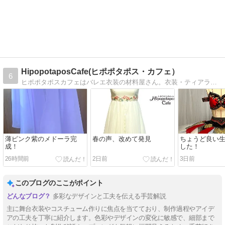
HipopotaposCafe(ヒポポタポス・カフェ）
6
ヒポポタポスカフェはバレエ衣装の材料屋さん。衣装・ティアラのレンタル・販売もしています。衣装作りのこと、ティアラ作りのこと、バレエのことなど書いてます。
薄ピンク紫のメドーラ完
春の声、改めて発見
ちょうど良い
成！
した！
26時間前
2日前
3日前
このブログのここがポイント
多彩なデザインと工夫を伝える手芸解説
主に舞台衣装やコスチューム作りに焦点を当てており、制作過程やアイデ
アの工夫を丁寧に紹介します。色彩やデザインの変化に敏感で、細部まで