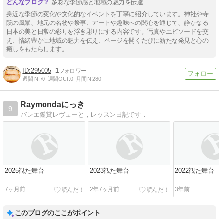
多彩な季節感と地域の魅力を伝達
身近な季節の変化や文化的なイベントを丁寧に紹介しています。神社や寺
院の風景、地元の名物や祭事、アートや趣味への関心を通じて、静かなる
日本の美と日常の彩りを浮き彫りにする内容です。写真やエピソードを交
え、情緒豊かに地域の魅力を伝え、ページを開くたびに新たな発見と心の
癒しをもたらします。
295005
1
週間IN:
70
週間OUT:
0
月間IN:
280
Raymondaにっき
9
バレエ鑑賞レヴューと，レッスン日記です．
2025観た舞台
2023観た舞台
2022観た舞台
7ヶ月前
2年7ヶ月前
3年前
このブログのここがポイント