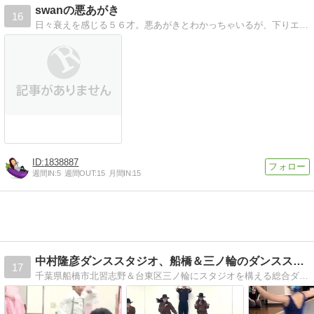
swanの悪あがき
16
日々衰えを感じる５６才。悪あがきとわかっちゃいるが、下りエスカレータ―を必死で上がる頑張ってる自分が好きなswanの自虐的blog。
1838887
週間IN:
5
週間OUT:
15
月間IN:
15
中村隆彦ダンススタジオ、船橋＆三ノ輪のダンススタジオです！
17
千葉県船橋市北習志野＆台東区三ノ輪にスタジオを構える総合ダンススタジオですバレエ、ジャズ、ヒップホップ、コンテンポラリーダンス、キッズダンス、ピラティス