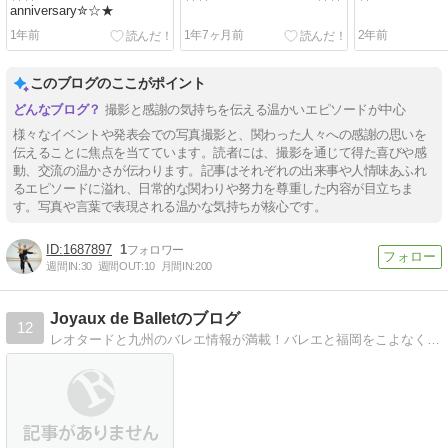
anniversary✮☆★
1年前
1年7ヶ月前
2年前
このブログのここがポイント
撮影と感謝の気持ちを伝える温かいエピソードが中心
様々なイベントや発表会での写真撮影と、関わった人々への感謝の思いを
伝えることに焦点を当てています。読者には、撮影を通じて得た喜びや感
動、交流の温かさが伝わります。記事はそれぞれの出来事や人情味あふれ
るエピソードに溢れ、日常的な関わりや努力を尊重した内容が目立ちま
す。写真や言葉で表現される温かな気持ちが核心です。
1687897
1
週間IN:
30
週間OUT:
10
月間IN:
200
Joyaux de Balletのブログ
12
レオタードと九州のバレエ情報が満載！バレエと福岡をこよなく愛する私が、九州のバレエ情報をお届けします