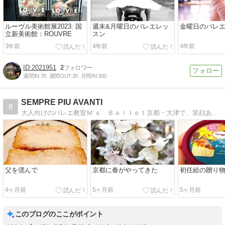
ルーヴル美術館展2023: 国
週末&月曜日のバレエレッ
金曜日のバレ
立新美術館：ROUVRE
スン
3年前
4年前
4年前
2021951
2
週間IN:
70
週間OUT:
20
月間IN:
300
SEMPRE PIU AVANTI
8
大人向けのバレエ教室Ｍ’ｓ Ｂａｌｌｅｔ京都・大津で、笑顔あふれる楽しいバレエ教室を目指しております。
父を偲んで
京都に春がやってきた
初任給の贈り
4ヶ月前
5ヶ月前
5ヶ月前
このブログのここがポイント