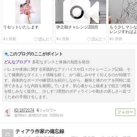
リセットいたします
伊之助チャレンジ2回目
もう少しマシ
レンジすれば
4ヶ月前
4ヶ月前
4ヶ月前
このブログのここがポイント
多彩なダンスと体操の知恵を発信
バレエや体操に関する実践的なアドバイスや日々のトレーニング記録、そ
して健康的なダイエット情報を鋭く、かつ親しみやすく伝えるのが特徴で
す。具体的なポーズや練習法を紹介しながら、趣味と体のケアを同時に追
求できるような内容を展開しています。初心者から上級者まで役立つ情報
を惜しみなく提供し、少しずつ理想のボディラインや動きの美しさへ近づ
くための手助けをします。
1872174
6
週間IN:
0
週間OUT:
150
月間IN:
40
ティアラ作家の備忘録
21