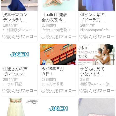
浅草千束コン
《ballet》発表
薄ピンク紫の
テンポラリー
会の衣装 今回
メドーラ完
ダンス
も素敵
成！
18時間前
20時間前
26時間前
中村隆彦ダンススタジオ、船橋＆三ノ輪のダンススタジオです！
衣食住の知恵袋《そしてballet》nari Lab.
HipopotaposCafe(ヒポポタポス・カフェ）
(^^)v【なりさ
らラボ】
生徒さんの声
令和8年８月
子どもは見て
でレッスン誕
８日！
いないようで
生
見ている──レ
28時間前
29時間前
2日前
エッキ’日記
にゃんの前足
相模原のバレエ教室 野沢きよみバレエスタジオブログ
ッスンで本当
に育っている
力