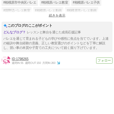
#相模原市中央区バレエ
#相模原バレエ教室
#相模原バレエ子供
#淵野辺バレエ教室
#相模原バレエ動画
#相模原市バレエ動画
続きを表示
#相模原バレエ無料体験
#相模原バレエ教室キッズ
このブログのここがポイント
レッスンと舞台を通じた成長応援記事
バレエを通じて育まれる子どもの学びや感性に焦点を当てています。上達
の秘訣や舞台経験の意義、正しい教室選びのポイントなどを丁寧に解説
し、習い事の本質や子育ての工夫について鋭く掘り下げています。
1798265
週間IN:
55
週間OUT:
150
月間IN:
260