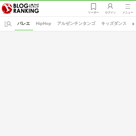
リーダー
ログイン
メニュー
バレエ
HipHop
アルゼンチンタンゴ
キッズダンス