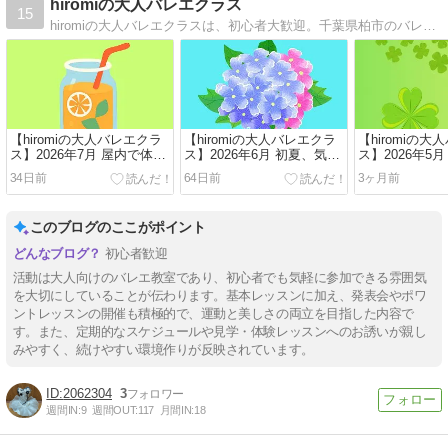
hiromiの大人バレエクラス
15
hiromiの大人バレエクラスは、初心者大歓迎。千葉県柏市のバレエ教室です。
【hiromiの大人バレエクラ
【hiromiの大人バレエクラ
【hiromiの
ス】2026年7月 屋内で体を
ス】2026年6月 初夏、気持
ス】2026年5
鍛えられる 大人バレエは
ちの良い季節 大人バレエい
節、大人バレ
34日前
64日前
3ヶ月前
いかがでしょう。 [ 大人バ
かがでしょう。 [ 大人バレ
ょう。 [ 大人バ
レエ 柏 ］
エ 柏 ］
このブログのここがポイント
初心者歓迎
活動は大人向けのバレエ教室であり、初心者でも気軽に参加できる雰囲気
を大切にしていることが伝わります。基本レッスンに加え、発表会やポワ
ントレッスンの開催も積極的で、運動と美しさの両立を目指した内容で
す。また、定期的なスケジュールや見学・体験レッスンへのお誘いが親し
みやすく、続けやすい環境作りが反映されています。
2062304
3
週間IN:
9
週間OUT:
117
月間IN:
18