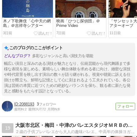
木ノ下歌舞伎「心中天の網
映画「ひつじ探偵団」＠
「サンセット
島」＠吉祥寺シアター
Prime Video
アターオーブ
3日前
7日前
11日前
このブログのここがポイント
多彩なジャンルと高い演技力を堪能
幅広い演目と深みのある演技が魅力となり、伝統芸能から現代舞踊まで多
様な表現を楽しめる。素晴らしい舞台体験を求める者に向け、緻密な演技
や時代背景を映し出す演出の数々が語り継がれる。視覚や聴覚に訴える仕
掛けが際立ち、鮮明な記憶として心に刻まれるよう工夫されている。各公
演は芸術の本質に近づくための絶妙なバランスを保ち、観る者に新たな発
見と感動をもたらす設計となっている。
2088193
3
週間IN:
2
週間OUT:
72
月間IN:
8
大阪市北区・梅田・中津のバレエスタジオＭＲＢのブログ
19
２歳の子供プレバレエから大人の趣味バレエ、中高年の体操ヨガストレッチまで、予約無し1回で受講可能！年中無休。子供バレエはスタートから三ヶ月お試し期間お月謝無料。