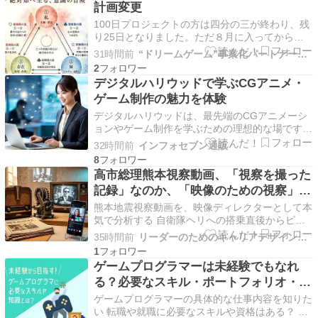
計画変更
リアカウンセリング・心のストレスケア・心身健
100日プロジェクトの方は四分の三が終わり、残
康法のレイキ（講…
り25日となりました。ただ８月に入ってから
は、一行も書いていません。このまま、最終日を
31時間前
“ドリームゲーム”事業化パートナーを求む
迎えることはないでしょうが、出版社探しはまだ
2
先になりそうです。このプロジェクトでは、まず
デジタルハリウッドで学ぶCGアニメ・
AIで叩き台を作りました。しかし、それがあまり
ゲーム制作の魅力を体験
使えなかった…
デジタルハリウッドは、最先端のCGアニメーシ
ョンやゲーム制作を学ぶための理想的な場です。
本ブログでは、デジタルハリウッドが提供する多
32時間前
インフォセブン通販
様なプログラムやカリキュラムを通じて、学生が
8
体験する独自の魅力について深掘りしていきま
高市総理熊本視察動画、「視察を撮った
す。 デジタルハリウッドでの学びが、どのよう
記録」なのか、「映像のための視察」な
にクリエイティブ…
のか。
熊本地震視察動画を、映像ディレクターとして本
気で分析する 自衛隊ヘリへの搭乗直後からピア
ノのBGMが流れ出し、音楽のテンポに合わせた
35時間前
リーダーのためのキャリアデザイン・カフェ
画面のカットや、 首相が上空から手を合わせる
1
後ろ姿、 スローモーション、ピントを意図的に
ゲームプログラマーは未経験でもなれ
ずらす「ピン送り」などの高度な映像技術が使わ
る？必要なスキル・ポートフォリオ・面
れています。 権…
接の攻略法を解説
ゲームプログラマーの具体的な仕事内容を知りた
い 転職や就職に必要なスキルや資格はある？ 未