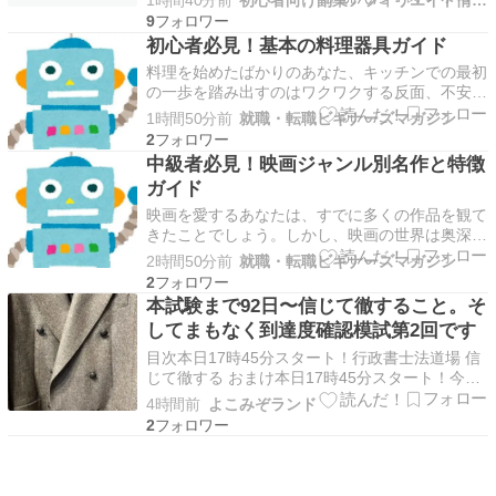
1時間40分前
初心者向け副業アフィリエイト情報館 InfoShop
9
初心者必見！基本の料理器具ガイド
料理を始めたばかりのあなた、キッチンでの最初
の一歩を踏み出すのはワクワクする反面、不安も
大きいのではないでしょうか。どんな調理器具を
1時間50分前
就職・転職ビギナーズマガジン
揃えればいいのか、選び方や手入れの仕方も分か
2
らない…そんな悩みを抱える初心者の方に向け
中級者必見！映画ジャンル別名作と特徴
て、この記事では料理器具の重要性から基本的な
ガイド
調理器具のおすすめ…
映画を愛するあなたは、すでに多くの作品を観て
きたことでしょう。しかし、映画の世界は奥深
く、ジャンルによってその魅力は大きく異なりま
2時間50分前
就職・転職ビギナーズマガジン
す。中級者として、さらなる映画体験を深めたい
2
と思っているあなたにとって、ジャンルを理解す
本試験まで92日〜信じて徹すること。そ
ることは重要なステップです。本記事では、アク
してまもなく到達度確認模試第2回です
ション、ドラマ、コ…
目次本日17時45分スタート！行政書士法道場 信
じて徹する おまけ本日17時45分スタート！今月
もぜひご覧下さい！！あいこ先生も一緒ですよー
4時間前
よこみぞランド
行政書士法道場今年受験する方も、すでに合格し
2
た方も、最新の行政書士法について2時間で学び
ませんか？道場： 26年合格目標 行政書士法道場
…