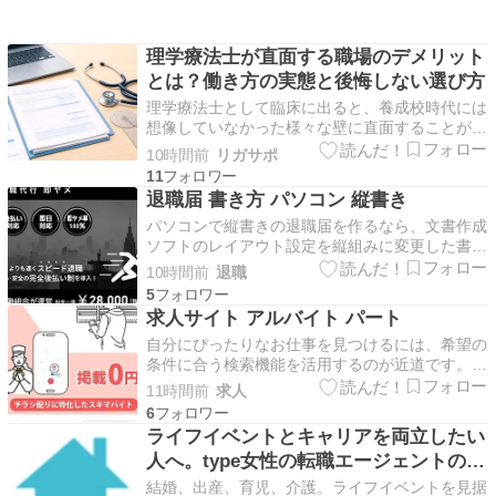
理学療法士が直面する職場のデメリット
とは？働き方の実態と後悔しない選び方
理学療法士として臨床に出ると、養成校時代には
想像していなかった様々な壁に直面することが少
なくありません。日々の業務に追われる中で、現
10時間前
リガサポ
在の環境に疑問を抱き、働き方を見直したいと考
11
えるのは自然なことです。医療や介護の現場は特
退職届 書き方 パソコン 縦書き
殊な環境であり、施設形態や人員配置によって抱
パソコンで縦書きの退職届を作るなら、文書作成
える課題は大きく…
ソフトのレイアウト設定を縦組みに変更した書き
方で作成しましょう。日本のビジネスマナーにお
10時間前
退職
いて、退職届は縦書きで作成することが一般的で
5
す。パソコンで作成する際は、用紙サイズをA4
求人サイト アルバイト パート
またはB5に設定してフォントは明朝体を選びま
自分にぴったりなお仕事を見つけるには、希望の
す。右上に退職…
条件に合う検索機能を活用するのが近道です。一
般的な大手求人サイトでアルバイトやパートを探
11時間前
求人
す時は、勤務地や時間帯などの絞り込み条件を細
6
かく設定しましょう。条件を明確にすると、学業
ライフイベントとキャリアを両立したい
や家事の合間に無理なく働ける職場がすぐに見つ
人へ。type女性の転職エージェントの使
かります。また…
い方
結婚、出産、育児、介護。ライフイベントを見据