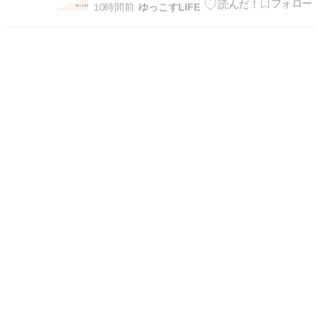
サブスクリプションで聞けるようになります！！
10時間前
ゆっこすLIFE
この記事では光GENJIの曲は具体的にどこのサブ
[…]