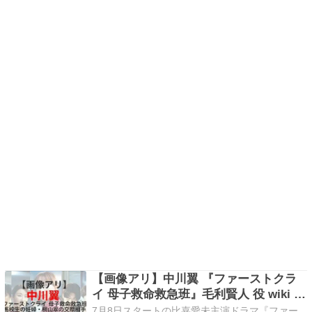
【画像アリ】中川翼 『ファーストクラ
イ 母子救命救急班』毛利賢人 役 wiki プ
ロフィール ドラマ出演まとめ
7月8日スタートの比嘉愛未主演ドラマ『ファー