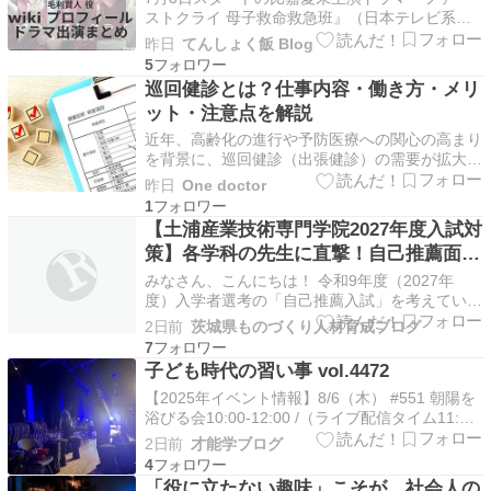
ストクライ 母子救命救急班』（日本テレビ系／
毎週水曜22時）。 華やかなセレブ病院を舞台
昨日
てんしょく飯 Blog
に、母と子の命を守る母子救命救急班の奮闘を描
5
くメディカル・エンターテインメント。片耳に難
巡回健診とは？仕事内容・働き方・メリ
聴を抱えながらも卓越した技術を持つ産婦人科
ット・注意点を解説
医・光井明希が率…
近年、高齢化の進行や予防医療への関心の高まり
を背景に、巡回健診（出張健診）の需要が拡大し
ています。巡回健診は、企業や学校、自治体など
昨日
One doctor
へ医療スタッフが出向き、健康診断を実施する医
1
療サービスです。病気の早期発見・早期治療につ
【土浦産業技術専門学院2027年度入試対
ながる重要な役割を担うとともに、医師にとって
策】各学科の先生に直撃！自己推薦面接
は柔軟な働き方…
で合格を掴むポイント＆志望理由のまと
みなさん、こんにちは！ 令和9年度（2027年
め
度）入学者選考の「自己推薦入試」を考えている
受験生のみなさん、準備は順調ですか？ 「面接
2日前
茨城県ものづくり人材育成ブログ
で何を聞かれるんだろう…」 「志望理由ってど
7
う書けばいいの？」 「専門知識がないと落ちる
子ども時代の習い事 vol.4472
のかな…」 そんな不安を解消するため、今回は
【2025年イベント情報】8/6（木） #551 朝陽を
各学科の先生方…
浴びる会10:00-12:00 /（ライブ配信タイム11:30-
12:00）【詳細】8/20（日）：8月度右脳人会
2日前
才能学ブログ
2026今年のテーマ：#ピンに寄せる #時代を記録
4
する #本当の自分を表現する --vol.4472ネットを
「役に立たない趣味」こそが、社会人の