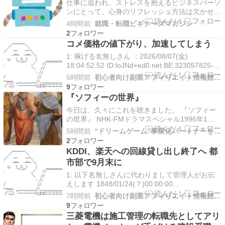
仕事に追われ、ストレスを抱えるビジネスパーソ
ンにとって、心身のリフレッシュ方法は欠かせま
せん。そこで注目されるのが、ロードバイクで
4時間前
就職・転職ビギナーズマガジン
す。通勤や休日のアクティビティとして取り入れ
2
ることで、健康促進や気分転換に大いに役立ちま
コメ価格の値下がり、加速してしまう
す。しかし、いざ始めようと思っても、どのロー
1: 稼げる名無しさん ：2026/08/07(金)
ドバイクを選べばい…
18:04:52.52 ID:loJNd+ed0.net BE:323057825-
P...
5時間前
初心者向け副業アフィリエイト情報館 InfoShop
9
『ソフィーの世界』
今日は、久々にこれを聴きました。 『ソフィー
の世界』 NHK-FMドラマスペシャル1996年1月
14日 ・15日原作：ヨースタイン・ゴルデル 訳：
5時間前
“ドリームゲーム”事業化パートナーを求む
池田香代子 脚色：蓬莱泰三 演出：斎明寺以玖子
2
出演：島本須美 毬谷友子 鈴木瑞穂 津嘉山正種
KDDI、楽天への回線貸し出し終了へ 都
西尾まり、高山真樹、今村ねずみ、今井和…
市部で9月末に
1: 以下名無しさんに代わりまして管理人がお伝
えします 1848/01/24(？)00:00:00
ID:money_soku 2026年0...
7時間前
初心者向け副業アフィリエイト情報館 InfoShop
9
三菱電機は施工管理の転職先としてアリ