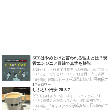
SESはやめとけと言われる理由とは？現
役エンジニア目線で真実を解説
SNSやネット検索でIT業界への転職について調べ
ていると、必ずといっていいほど目に入る言葉が
あります。 「SESだけはやめておけ」 「SESは
21時間前
転職ストーリーズ｜エンジニア特化のIT/Web系情報メディア
業界の闇」 「行ったら人生が終わる」 なかなか
1
強い言葉が並びますよね。これから未経験でエン
しぶとい円安 26.8.7
ジニアを目指す方や、異業種からIT業界に飛び
どうもおはようございます、ションさんです。
込…
7/31に為替介入があってから、約1週間です。 今
回の為替介入は米国と日本が協調して介入しいま
22時間前
「キャリアコンサルタント、スキルアップ勉強中です！」
す。 今また円安方向ですので、この後さらに円