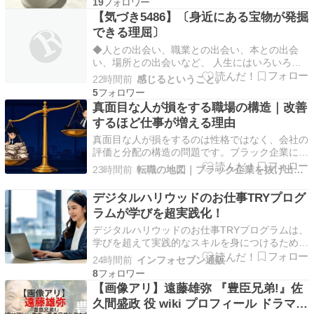
19
安に進んだ時に、また為替介入がなされるか注目
【気づき5486】〔身近にある宝物が発掘
です。 しばらくは無いのではないかと思います
できる理屈〕
が、注目…
◆人との出会い、職業との出会い、本との出会
い、場所との出会いなど、 人生にはいろいろな
出会いがあります。 ◆時に、10年も前から知っ
22時間前
感じるということ。
ている人なのに、 ある時から急速に関係性が濃
5
くなるとか、 失礼ながら、「この人とはあまり
真面目な人が損をする職場の構造｜改善
縁がないな」と思っていた人と、 10年も20年も
するほど仕事が増える理由
付き合いが…
真面目な人が損をするのは性格ではなく、会社の
評価と分配の構造の問題です。ブラック企業に
10年勤めた経験者が、改善するほど仕事が増え
23時間前
転職の地図｜ブラック企業を抜け出し自分で選ぶキャリアへ
る仕組み5つと損をしない立ち回り、環境の選び
直し方まで実体験で解説します。 Source
デジタルハリウッドのお仕事TRYプログ
ラムが学びを超実践化！
デジタルハリウッドのお仕事TRYプログラムは、
学びを超えて実践的なスキルを身につけるための
新たな機会を提供します。 デジタルコンテンツ
24時間前
インフォセブン通販
制作やITスキルを学ぶことができるこのプログラ
8
ムは、学生や若手クリエイターにとって、実際の
【画像アリ】遠藤雄弥 『豊臣兄弟!』佐
現場での体験を通じて自分の能力を伸ばす貴重な
久間盛政 役 wiki プロフィール ドラマ出
ステップとな…