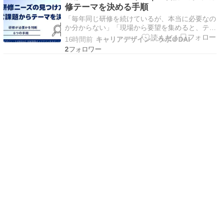
修テーマを決める手順
ていく若き…
「毎年同じ研修を続けているが、本当に必要なの
か分からない」「現場から要望を集めると、テー
マが増えるばかりで優先順位を決められない」
16時間前
キャリアデザイン・ラボ＠DAI
「研修を実施しても、経営課題の改善につながら
2
ない」。中小企業の研修企画では、講師やプログ
ラムを選ぶ前の“研修ニーズの見極め”が大きな壁
になります。 …