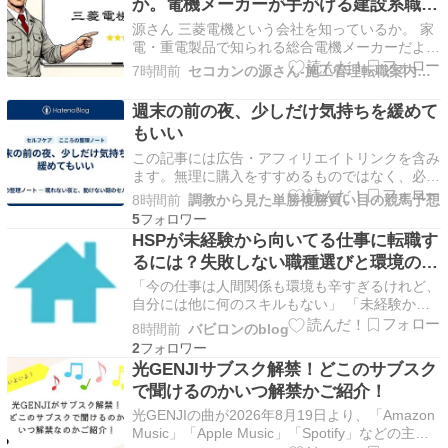
か。電機メーカーが手がける建設系職種
を整理する
源さん 三菱電機という会社を知っているか。 家
電・重電製品で知られる総合電機メーカーだよ
な。ただ実は、建設系の職種も複数抱えている会
7時間前
セコカンの源さん-施工管理転職案内人がホワイト企業に導く
社だ。 転職先として検討している施工管理は少
なくないはずだぞ。求人サイトを見ると「プラン
週末の前の夜、少しだけ気持ちを緩めて
ト建設統括部」「電力プラント建設センター」と
もいい
いった、聞き慣…
この記事には広告・アフィリエイトリンクを含み
ます。無理に購入をすすめるものではなく、必要
な方への選択肢として紹介しています。 週末の
8時間前
調教から見た単勝複勝買い目の競馬予想
前の夜、少しだけ気持ちを緩めてもいい 今夜く
5
らいは、肩の力を抜いてみてください。 週末が
HSPが未経験から向いてる仕事に転職す
近づいても、気持ちがなかなか緩まないことはあ
るには？失敗しない職種選びと環境の条
りませんか。 …
件
「今の仕事は人間関係も環境も辛すぎるけれど、
自分には他に何のスキルもない」 「未経験から
別の職種に転職したいけれど、HSPの自分に何が
8時間前
バビロンのblog
向いているのか全く分からない」 「新しい環境
2
に飛び込んで、また適応できずに失敗するのが怖
光GENJIサブスク解禁！どこのサブスク
い」 HSP（非常に繊細な人）の気質を持つ方か
で聞けるのかいつ解禁かご紹介！
らのキャリ…
光GENJIの曲が2026年8月19日より、「Amazon
Music」「Apple Music」「Spotify」などの主要