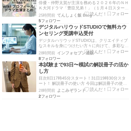
演まとめ
俳優・仲野太賀が主演を務める２０２６年のＮＨ
Ｋ大河ドラマ「豊臣兄弟！」（１月４日スター
ト）。 織田家の家臣であり、「鬼柴田」と恐れ
25時間前
てんしょく飯 Blog
られる重臣・柴田勝家の甥（おい）にあたり凄ま
5
じい武勇から「鬼玄蕃（おにげんば）」と称され
デジタルハリウッドSTUDIOで無料カウ
る、非常に熱く手強い武将。織田信長亡き後の覇
ンセリング受講申込受付
権をめぐる「賤ヶ…
デジタルハリウッドSTUDIOは、クリエイティブ
なスキルを身につけたい方々に向けて、多彩なプ
ログラムを提供しています。 このたび、デジタ
28時間前
インフォセブン通販
ルハリウッドSTUDIOでは、無料カウンセリング
8
の受講申し込みを受付けることとなりました。
本試験まで93日〜模試の解説冊子の活か
業界の最前線で活躍するプロフェッショナルから
し方
直接アド…
目次8日17時45分スタート！31日19時30分スタ
ート！ 解説冊子の使い方 今回は解説冊子の使い
方 記述式は1箇所にまとめておく ふか習をやり
28時間前
よこみぞランド
やすくするために おまけ目次を開く8日17時45
2
分スタート！今月の「横溝先生に相談だ」も安定
の生配信ですぜひご覧下さい！31日19時3…