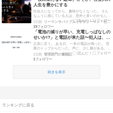
通…
人生を豊かにする
社会人になってから、趣味がなくなった。 そん
なふうに感じている人は、意外と多いのかもしれ
ない。 学生のころはゲームに夢中になったり、
2日前
リーマンサバイブル | サラリーマン・社会人向け情報メディア
映画を観たり、音楽を聴いたりしていた。それが
15
働き始めると、平日は仕事をして帰るだけ。休日
「電池の減りが早い、充電しっぱなしの
も、疲れを取っているうちに終わってしまう。
せいか!?」と電話が来た話〜犯人は、別
好きなものが完…
にいた〜
正直に言う。 ある日、一本の電話が鳴った。 営
業のトップからだった。声に、少し棘がある。
「おい、会社のスマホ、電池の減りが早すぎる。
2日前
管理部門の奮闘記
仕事にならん。交換してくれ。いや、いっそ新品
1
にしてくれ」 相変わらず、ぐいぐい来る人だ。
外を飛び回って仕事を取ってくる、頼れる人では
ある。ただ、…
続きを表示
ランキングに戻る