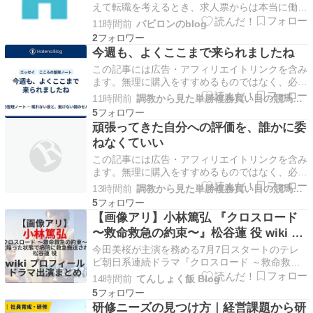
えて転職を考えるとき、求人票からは本当に働き
続けられる会社なのかが読み取れません。 「産
11時間前
バビロンのblog
休・育休の実績あり」と書かれていても、取得し
2
た人が何人いて、そのうち何人が復帰したのかま
今週も、よくここまで来られましたね
では分かりません。時短勤務の制度があっても、
この記事には広告・アフィリエイトリンクを含み
実際に使ってい…
ます。無理に購入をすすめるものではなく、必要
な方への選択肢として紹介しています。 今週
11時間前
調教から見た単勝複勝買い目の競馬予想
も、よくここまで来られましたね 一週間分の頑
5
張りを、今日はまとめて認めてあげてください。
頑張ってきた自分への評価を、誰かに委
一週間の終わりが見えてきて、どっと疲れを感じ
ねなくていい
ることはありま…
この記事には広告・アフィリエイトリンクを含み
ます。無理に購入をすすめるものではなく、必要
な方への選択肢として紹介しています。 頑張っ
13時間前
調教から見た単勝複勝買い目の競馬予想
てきた自分への評価を、誰かに委ねなくていい
5
自分への評価は、自分自身が一番よく分かってい
【画像アリ】小林篤弘 『クロスロード
ます。 頑張ってきたことを、誰かに認めてもら
〜救命救急の約束〜』松谷蓮 役 wiki プ
えるまで、報わ…
ロフィール ドラマ出演まとめ
今田美桜が主演を務める7月7日スタートのテレ
ビ朝日系連続ドラマ『クロスロード ～救命救急
の約束～』（火曜午後9時）。 本作は、1分1秒を
14時間前
てんしょく飯 Blog
争う救命救急医療の最前線を舞台に繰り広げられ
5
る本格医療ドラマ。理想と現実の狭間で葛藤しな
研修ニーズの見つけ方｜経営課題から研
がらも、命のバトンをつなぐため一歩ずつ成長し