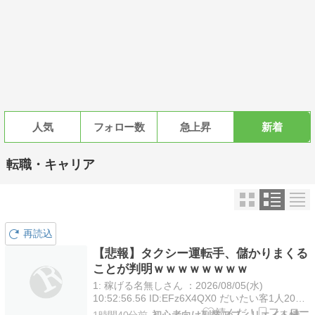
人気
フォロー数
急上昇
新着
転職・キャリア
再読込
【悲報】タクシー運転手、儲かりまくる
ことが判明ｗｗｗｗｗｗｗｗ
1: 稼げる名無しさん ：2026/08/05(水)
10:52:56.56 ID:EFz6X4QX0 だいたい客1人2000
円として1日2...