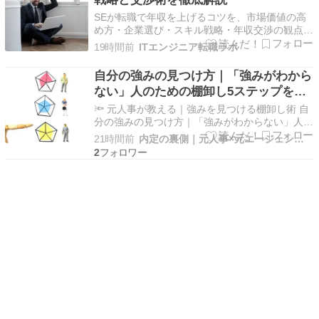
業など…
SEが転職で年収を上げるコツを、市場価値の高
め方・企業選び・スキル戦略・年収交渉の観点か
ら具体的に解説。今から実践できる準備と登録の
19時間前
ITエンジニア転職ラボ
流れ、注意点までまとめました。
自分の強みの見つけ方｜「強みがわから
ない」人のための棚卸し5ステップを元
人事が解説
🔦 元人事が教える｜強みを見つける棚卸し術 自
分の強みの見つけ方｜「強みがわからない」人の
ための棚卸し5ステップを元人事が解説 強みは
21時間前
内定の裏側｜元人事×元エージェントが明かす転職の本音ブログ
「ない」のではなく「気づいていない」だけ。経
2
験を棚卸しすれば、誰でも自分の強みが見つかり
ます。 👨‍💼 執筆者：キャリアサポーター
KEN（元人事…