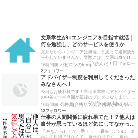
文系学生がITエンジニアを目指す就活｜
何を勉強し、どのサービスを使うか
文系だからエンジニアは無理、と思って選択肢か
ら外していませんか。実際には、文系出身でITエ
ンジニアとして働き始める人は珍しくありませ
16時間前
バビロンのblog
ん。 ただし、理系の情報系学生と同じ動き方を
2
しても通りません。準備するものと、使うサービ
アドバイザー制度を利用してくださった
スが変わります。結論を先に書きます。 ◆ IT志
みなさんへ！
望の学生を…
今日もお疲れ様です！早稲田本校元アドバイザー
の中谷です🌱今回が最後のブログになります。今
までお付き合いいただき、ありがとうございまし
16時間前
公務員[合格サプリ]合格者が教える勉強法
た。「アドバイザー」というちょっぴり偉そうな
13
名前の立場に就かせていただいてから、たくさん
仕事の人間関係に疲れ果てた！？他人は
の方々と関わることができました。たった1年早
自分が思っているほど気にしてなかっ
く受験しただけで…
た！？「いい人」をやめて自分らしく生
『 あなたらしくが一番！ 』 一番厳しいのは、ま
きる
わりの目線ではなくて、自分の目です。 自己否