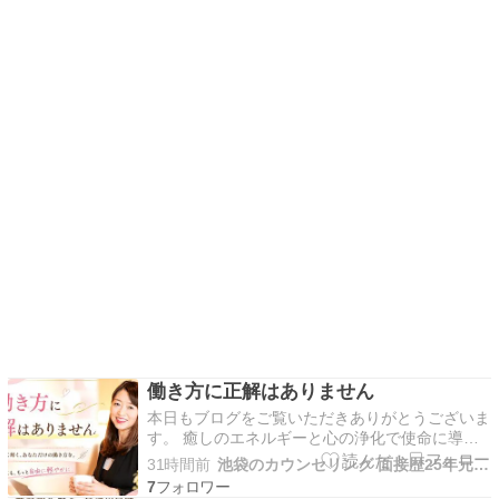
働き方に正解はありません
本日もブログをご覧いただきありがとうございま
す。 癒しのエネルギーと心の浄化で使命に導く
コンサルタントキャリアメンタルアドバイザーレ
31時間前
池袋のカウンセリング 面接歴25年元人材ビジネスマネージャー
イキマスターの上西純子（うえにしすみこ）で
7
す。私は東京都豊島区池袋にて、・転職時のキャ