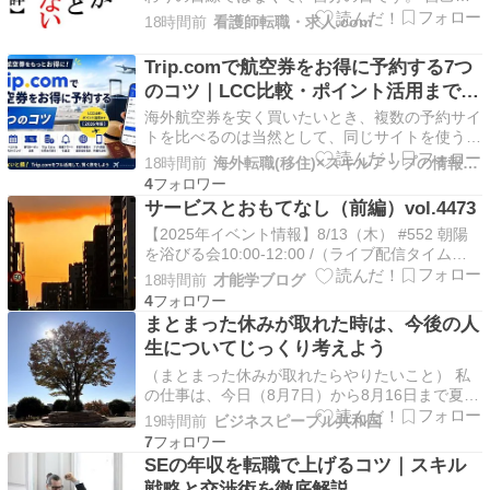
定でストレスがたまっていくのです。 まわりか
18時間前
看護師転職・求人.com
らとやかく言われることよりも、自分が自分の裁
判官になっていくことで最も疲れる形になるので
Trip.comで航空券をお得に予約する7つ
す。 － 中谷彰宏 － 自分を犠牲にしてまで誰か
のコツ｜LCC比較・ポイント活用まで
に優し…
【2026年版】
海外航空券を安く買いたいとき、複数の予約サイ
トを比べるのは当然として、同じサイトを使うに
も「知っているかどうか」で価格が変わるコツが
18時間前
海外転職(移住)×スキルアップの情報ブログ
あります。 Trip.comは世界最大級のオンライン
4
旅行プラットフォームのひとつ。LCCを含めた多
サービスとおもてなし（前編）vol.4473
くの航空会社を一括比較できる点が強みですが、
【2025年イベント情報】8/13（木） #552 朝陽
その…
を浴びる会10:00-12:00 /（ライブ配信タイム
11:30-12:00）【詳細】8/16（日）：8月度右脳
18時間前
才能学ブログ
人会2026今年のテーマ：#ピンに寄せる #時代を
4
記録する #本当の自分を表現する --vol.4473サー
まとまった休みが取れた時は、今後の人
ビス…
生についてじっくり考えよう
（まとまった休みが取れたらやりたいこと） 私
の仕事は、今日（8月7日）から8月16日まで夏期
休暇です。 10連休という長い休みです。 勤め人
19時間前
ビジネスピープル共和国
人生を送っていると、長期の休みというのはなか
7
なかないものですが、お盆の時期や年末年始は慣
SEの年収を転職で上げるコツ｜スキル
例的に長く休めますよね。 もっとも、サービス
戦略と交渉術を徹底解説