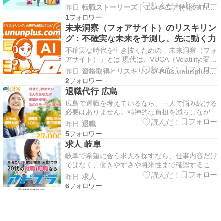
経験からでも本当に採用されるのか知りたい ゲ
昨日
転職ストーリーズ｜エンジニア特化のIT/Web系情報メディア
ームプログラマーは、IT業界の中でも特に人気の
1
高い職種です。その分、未経験者向けの採用枠は
未来洞察（フォアサイト）のリスキリン
決して多くなく、「ゲームが好き」という気持ち
グ：不確実な未来を予測し、先に動く力
だけで転職…
不確実な時代を生き抜くための「未来洞察（フォ
アサイト）」とは 現代は、VUCA（Volatility:変動
性、Uncertainty:不確実性、Complexity:複雑性、
昨日
資格取得とリスキリング Plus.ununplus.com
Ambiguity:曖昧性）と呼ばれる、予測困難な時代
2
です。このような状況下で、企業や個人が持続的
退職代行 広島
に成長し…
広島で退職を考えているなら、一人で悩み続ける
必要はありません。精神的な負担を減らしながら
円満退職を目指すためには、信頼できる退職代行
昨日
退職
サービスを選ぶことが大切です。広島には製造業
5
やサービス業、医療、介護など幅広い職場があり
求人 岐阜
ます。しかし、人間関係や長時間労働、退職を言
岐阜で希望に合う求人を探すなら、仕事内容だけ
い出しにくい職…
ではなく、働きやすさや将来性まで確認すること
が大切です。納得できる転職先を見つけるために
昨日
求人
は、求人情報を幅広く比較し、自分に合う職場を
6
見極めましょう。岐阜県には製造業をはじめ、物
流、IT、営業、事務、医療、サービス業など幅広
い仕事があり…