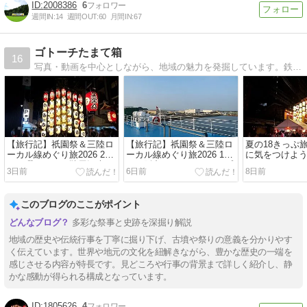
2008386
6
週間IN:
14
週間OUT:
60
月間IN:
67
ゴトーチたまて箱
16
写真・動画を中心としながら、地域の魅力を発掘しています。鉄道・台湾関連の記事も続々掲載中。設立当初は鉄道ブログでしたが、物事を吸収しすぎて多ジャンル化進行中。
【旅行記】祇園祭＆三陸ロ
【旅行記】祇園祭＆三陸ロ
夏の18きっぷ
ーカル線めぐり旅2026 2日
ーカル線めぐり旅2026 1日
に気をつけよ
目―暇つぶしに鞍馬観光
目―阪九フェリーでワープ
3日前
6日前
8日前
このブログのここがポイント
多彩な祭事と史跡を深掘り解説
地域の歴史や伝統行事を丁寧に掘り下げ、古墳や祭りの意義を分かりやす
く伝えています。世界や地元の文化を紐解きながら、豊かな歴史の一端を
感じさせる内容が特長です。見どころや行事の背景まで詳しく紹介し、静
かな感動が得られる構成となっています。
1805626
4