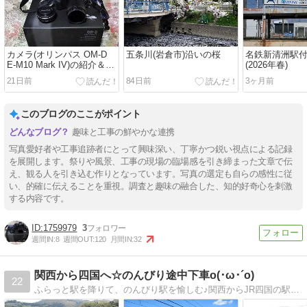
カメラ(オリンパス OM-D
五条川(岩倉市)沿いの桜
名鉄新清洲駅
E-M10 Mark IV)の紹介＆試
(2026年春)
し撮り
21日前
84日前
3ヶ月前
このブログのここがポイント
趣味と工事の鮮やかな連携
写真愛好者や工事追跡者にとって興味深い、丁寧かつ鋭い視点による記録
を展開します。祭りや風景、工事の現場の臨場感を引き締まった文章で伝
え、観る人を引き込む作りとなっています。写真の選定も自らの感性に従
い、的確に伝えることを重視。調査と趣味の融合した、知的好奇心を刺激
する内容です。
1759979
3
週間IN:
8
週間OUT:
120
月間IN:
32
関西から四国へ☆のんびり途中下車o(･ω･´o)
22
ふらっと駅を降りて、のんびり駅を愉しむ♪関西からJR四国の駅をのんびり途中下車。管理人が訪問した駅巡り・鉄道旅行ブログです！