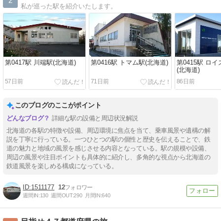
2
私が巡った駅を紹介いたします。
第0417駅 川端駅(北海道)
第0416駅 トマム駅(北海道)
第0415駅 ロ
(北海道)
57日前
71日前
86日前
このブログのここがポイント
詳細な駅の設備と周辺状況解説
北海道の各駅の特徴や設備、周辺環境に焦点を当て、乗車風景や遺構の解
説を丁寧に行っている。一つひとつの駅の個性と歴史を伝えることで、鉄
道の魅力と地域の風景を感じさせる内容となっている。駅の規模や設備、
周辺の風景や注目ポイントも具体的に紹介し、多角的な視点から北海道の
鉄道風景を楽しめる構成になっている。
1511177
12
週間IN:
130
週間OUT:
290
月間IN:
640