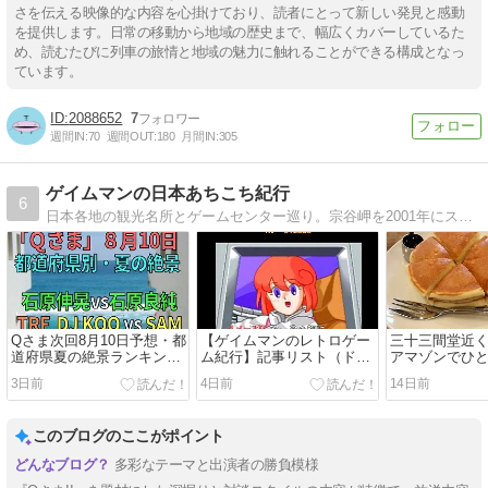
さを伝える映像的な内容を心掛けており、読者にとって新しい発見と感動
を提供します。日常の移動から地域の歴史まで、幅広くカバーしているた
め、読むたびに列車の旅情と地域の魅力に触れることができる構成となっ
ています。
2088652
7
週間IN:
70
週間OUT:
180
月間IN:
305
ゲイムマンの日本あちこち紀行
6
日本各地の観光名所とゲームセンター巡り。宗谷岬を2001年にスタートし、18年かかってようやく京都府到達！
Qさま次回8月10日予想・都
【ゲイムマンのレトロゲー
三十三間堂近
道府県夏の絶景ランキン
ム紀行】記事リスト（ドラ
アマゾンでひ
グ！石原伸晃vs良純【Qさ
クエ・ポートピア・スト
本縦断紀行246
3日前
4日前
14日前
ま優勝への道89】
II・高橋名人等）
＞
このブログのここがポイント
多彩なテーマと出演者の勝負模様