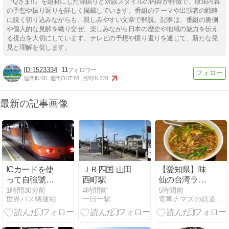
『Qさま!!』を題材にした深掘りと対談スタイルの内容が特徴で、放送内容
の予想や振り返りを詳しく掲載しています。番組のテーマや出演者の戦略
に鋭く切り込みながらも、親しみやすい文章で解説。記事は、番組の裏側
や個人的な見解を織り交ぜ、楽しみながら日本の歴史や地域の魅力を伝え
る視点を大切にしています。テレビの予想や振り返りを通じて、新たな発
見と理解を促します。
1523334
11
週間IN:
60
週間OUT:
84
月間IN:
234
最新の記事画像
ICカードを使
ＪＲ四国 山田
【愛知県】味
って自強號に
西町駅
仙の台湾ラー
チョイ乗り！
メンを食べる
1時間30分前
4時間前
5時間前
世界バス轉運站
一日一駅
電車ナマズの鉄道旅行
自強142次 苗
ヨ！ ～名古屋
栗→新竹
名物～