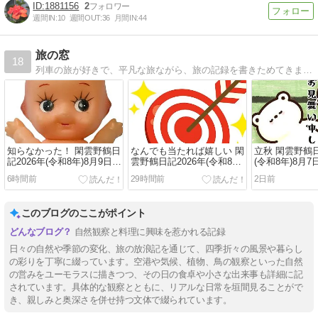
1881156
2
週間IN:
10
週間OUT:
36
月間IN:
44
旅の窓
18
列車の旅が好きで、平凡な旅ながら、旅の記録を書きためてきました。ブログを始め、公開するこ…
知らなかった！ 閑雲野鶴日
なんでも当たれば嬉しい 閑
立秋 閑雲野鶴日
記2026年(令和8年)8月9日
雲野鶴日記2026年(令和8
(令和8年)8月7日
(日)
年)8月8日(土)
6時間前
29時間前
2日前
このブログのここがポイント
自然観察と料理に興味を惹かれる記録
日々の自然や季節の変化、旅の放浪記を通じて、四季折々の風景や暮らし
の彩りを丁寧に綴っています。空港や気候、植物、鳥の観察といった自然
の営みをユーモラスに描きつつ、その日の食卓や小さな出来事も詳細に記
されています。具体的な観察とともに、リアルな日常を垣間見ることがで
き、親しみと奥深さを併せ持つ文体で綴られています。