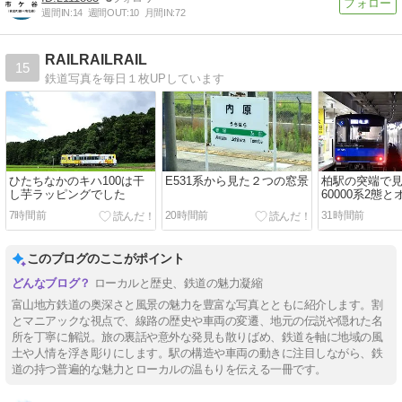
週間IN:
14
週間OUT:
10
月間IN:
72
RAILRAILRAIL
15
鉄道写真を毎日１枚UPしています
ひたちなかのキハ100は干
E531系から見た２つの窓景
柏駅の突端で
し芋ラッピングでした
60000系2態
7時間前
20時間前
31時間前
このブログのここがポイント
ローカルと歴史、鉄道の魅力凝縮
富山地方鉄道の奥深さと風景の魅力を豊富な写真とともに紹介します。割
とマニアックな視点で、線路の歴史や車両の変遷、地元の伝説や隠れた名
所を丁寧に解説。旅の裏話や意外な発見も散りばめ、鉄道を軸に地域の風
土や人情を浮き彫りにします。駅の構造や車両の動きに注目しながら、鉄
道の持つ普遍的な魅力とローカルの温もりを伝える一冊です。