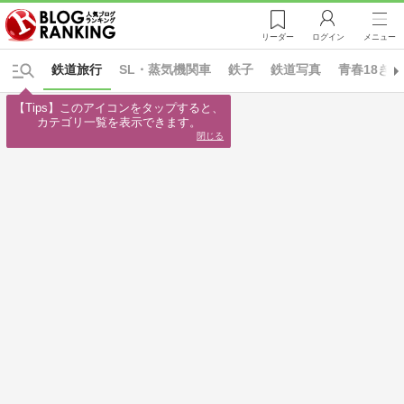
リーダー
ログイン
メニュー
鉄道旅行
SL・蒸気機関車
鉄子
鉄道写真
青春18き
【Tips】このアイコンをタップすると、

カテゴリ一覧を表示できます。
閉じる