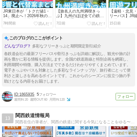
JR東日本が「トクだ値1・
【旅名人の九州満喫きっ
【遠軽・北見
14」廃止へ！2026年秋の割
ぷ】九州のほぼ全ての鉄道
リーパス】JR
引見直しと代替方法まとめ
に3日間乗り放題のフリー
光地への路線
7時間前
7日前
15日前
きっぷ！ おすすめの使い方
放題！観光に
も紹介します！（2026年
パス！
版）
このブログのここがポイント
多彩なフリーきっぷと期間限定割引紹介
各鉄道会社の最新フリーパスや割引きっぷを詳細に解説し、観光や旅の計
画を豊かに彩る情報を提供します。全国の鉄道路線と特別企画を網羅し、
利用期間や特徴、購入方法までできるだけわかりやすくまとめています。
電子きっぷやバスも対象とした多彩なラインナップが、旅行者にとって便
利さと楽しさを高めるポイントです。これからのシーズンに役立つ旅の手
助けとなる内容をお届けします。
1865935
5
週間IN:
20
週間OUT:
60
月間IN:
120
関西鉄道情報局
13
関西在住の筆者が、関西の鉄道に関する今気になることをゆる〜く調査します。◆30年以上関西の鉄道を利用◆乗り鉄◆好きな路線：阪和線◆好きな車両：223系0番台