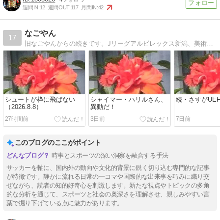
週間IN:
12
週間OUT:
117
月間IN:
42
なごやん
17
旧なごやんからの続きです。Jリーグアルビレックス新潟、美術館、旅行、海外放送、等々、話題満載（笑）。
シュートが枠に飛ばない
シャイマー・ハリルさん、
続・さすがUEF
（2026.8.8）
異動だ！
27時間前
3日前
7日前
このブログのここがポイント
時事とスポーツの深い洞察を融合する手法
サッカーを軸に、国内外の動向や文化的背景に鋭く切り込む専門的な記事
が特徴です。静かに流れる日常の一コマや国際的な出来事を巧みに織り交
ぜながら、読者の知的好奇心を刺激します。新たな視点やトピックの多角
的な分析を通じて、スポーツと社会の奥深さを理解させ、親しみやすい言
葉で掘り下げている点に魅力があります。