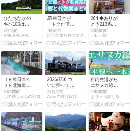
ひたちなかの
JR東日本が
264 ◆ありが
キハ100は干
「トクだ値
とう213系オ
し芋ラッピン
1・14」廃止
リジナル弁当
7時間前
7時間前
12時間前
RAILRAILRAIL
ひさの乗り鉄ブログ
一日一駅
グでした
へ！2026年秋
◆
の割引見直し
と代替方法ま
とめ
ＪＲ東日本×
2026/7/16 つ
稚内空港から
ＪＲ北海道、
いに帰ってき
エサヌカ線へ
「えきねっ
たC571！
直行！初日ド
13時間前
14時間前
14時間前
北の鉄ちゃんの部屋
Akiraの抜け駆け日記
とりっぷぼうる
と」で販売す
ライブコー
るＷＥＢ限定
ス・所要時間
割引商品の発
と道の駅巡り
売・見直し等
について。