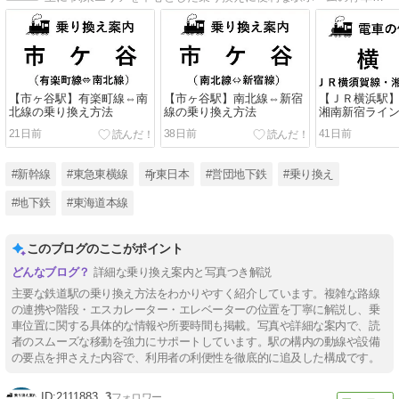
【市ヶ谷駅】有楽町線⇔南
【市ヶ谷駅】南北線⇔新宿
【ＪＲ横浜駅
北線の乗り換え方法
線の乗り換え方法
湘南新宿ライ
段・エスカレ
21日前
38日前
41日前
ベーターに近
#新幹線
#東急東横線
#jr東日本
#営団地下鉄
#乗り換え
#地下鉄
#東海道本線
このブログのここがポイント
詳細な乗り換え案内と写真つき解説
主要な鉄道駅の乗り換え方法をわかりやすく紹介しています。複雑な路線
の連携や階段・エスカレーター・エレベーターの位置を丁寧に解説し、乗
車位置に関する具体的な情報や所要時間も掲載。写真や詳細な案内で、読
者のスムーズな移動を強力にサポートしています。駅の構内の動線や設備
の要点を押さえた内容で、利用者の利便性を徹底的に追及した構成です。
2111883
3