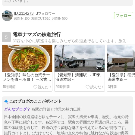
上げています。
2114273
3
週間IN:
100
週間OUT:
510
月間IN:
500
電車ナマズの鉄道旅行
5
関西を中心に駅巡りを楽しみながら鉄道旅行をしています。旅先での名物、名所なども取り上げて行こうかと思います。
【愛知県】味仙の台湾ラー
【愛知県】清洲駅 ～JR東
【愛知県】稲沢
メンを食べるヨ！ ～名古屋
海道本線～
海道本線～
名物～
5時間前
29時間前
3日前
このブログのここがポイント
各駅の詳細と地元の魅力伝達
日本全国の鉄道路線と駅をテーマに、実際の風景や車両、歴史、地元の特
色を丁寧に紹介します。各記事では、駅舎の雰囲気や周辺の見どころ、乗
車の体験談を通じて、鉄道の持つ多彩な魅力を伝えているのが特徴です。
旅行ガイドとしてだけでなく、地域の文化や特色に触れながら鉄道の奥深