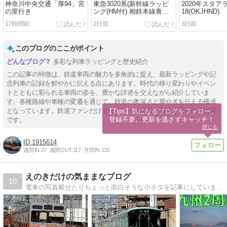
神奈川中央交通「厚94」宮
東急3020系(新幹線ラッピ
2020年スタア
の里行き
ング(HM付) 相鉄本線青各
18(OKJHND)
停高島平行き
17時間前
2日前
3日前
このブログのここがポイント
多彩な列車ラッピングと歴史紹介
この記事の特徴は、鉄道車両の魅力を多角的に捉え、最新ラッピングや記
念列車の記録を鮮やかに伝える点にあります。時代の移り変わりやイベン
トとともに彩られる車両の姿を、豊かな詳述を交えながら紹介していま
す。各種路線や車種の変遷を通じて、鉄道の奥深さと華やぎを伝える構成
となっています。鉄道ファンだけでなく、一般の方も興味を惹かれる内容
【Tips】気になるブログをフォロー。

登録不要。更新を逃さずキャッチ！
です。
閉じる
1915614
週間IN:
27
週間OUT:
117
月間IN:
135
えのきだけの気ままなブログ
10
電車の写真載せたりちょっと面白そうな小ネタを記事にしています！