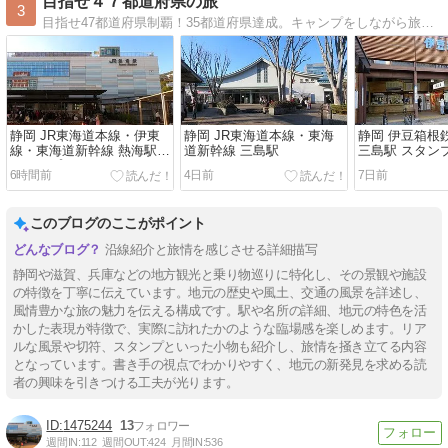
目指せ４７都道府県の旅
3
目指せ47都道府県制覇！35都道府県達成。キャンプをしながら旅行、道の駅巡りをしています。たまに乗り鉄、撮り鉄、撮り駅なんかも。
静岡 JR東海道本線・伊東
静岡 JR東海道本線・東海
静岡 伊豆箱根
線・東海道新幹線 熱海駅
道新幹線 三島駅
三島駅 スタン
スタンプ
6時間前
4日前
7日前
このブログのここがポイント
沿線紹介と旅情を感じさせる詳細描写
静岡や滋賀、兵庫などの地方観光と乗り物巡りに特化し、その景観や施設
の特徴を丁寧に伝えています。地元の歴史や風土、交通の風景を詳述し、
風情豊かな旅の魅力を伝える構成です。駅や名所の詳細、地元の特色を活
かした表現が特徴で、実際に訪れたかのような臨場感を楽しめます。リア
ルな風景や切符、スタンプといった小物も紹介し、旅情を掻き立てる内容
となっています。書き手の視点でわかりやすく、地元の新発見を求める読
者の興味を引きつける工夫が光ります。
1475244
13
週間IN:
112
週間OUT:
424
月間IN:
536