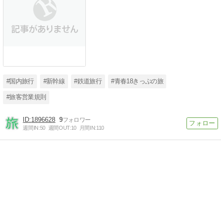
#国内旅行
#新幹線
#鉄道旅行
#青春18きっぷの旅
#旅客営業規則
1896628
9
週間IN:
50
週間OUT:
10
月間IN:
110