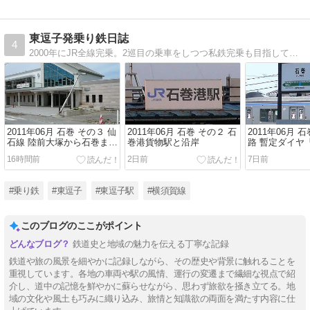
東逗子発乗り鉄日誌
4
2000年にJR全線完乗。2巡目の乗車をしつつ私鉄完乗も目指しています。過去の全国乗り鉄記録を公開。今は乗ることのできない路線や車両も紹介しています。横須賀線や東逗子駅の関連情報も。
2011年06月 石巻 その３ 仙
2011年06月 石巻 その２ 石
2011年06月 
石線 陸前大塚から石巻まで
巻港貨物駅と沿岸
路 暫定ダイヤ
の被災状況
代用閉塞の石
16時間前
2日前
7日前
#乗り鉄
#東逗子
#東逗子駅
#横須賀線
このブログのここがポイント
鉄道史と地域の魅力を伝える丁寧な記録
鉄道や旅の風景を細やかに記録しながら、その歴史や背景に触れることを
重視しています。各地の車両や駅の風情、運行の変遷まで繊細な視点で紹
介し、道中の記憶を鮮やかに蘇らせながら、思わず旅欲を掻き立てる。地
域の文化や風土も巧みに織り込み、旅情と知識欲の両面を満たす内容に仕