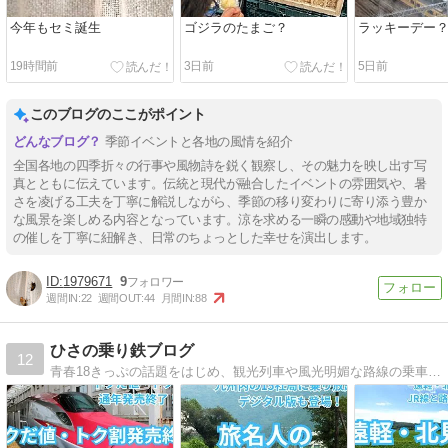
今年もセミ誕生
ゴジラのたまご？
ラッキーデー
19時間前
3日前
5日前
このブログのここがポイント
季節イベントと各地の風情を紹介
全国各地の四季折々の行事や風物詩を鋭く観察し、その魅力を映し出す写
真とともに伝えています。伝統と現代が融合したイベントの雰囲気や、暑
さを凌げる工夫を丁寧に解説しながら、季節の移り変わりに寄り添う豊か
な風景を楽しめる内容となっています。涼を求める一瞬の感動や地域独特
の催しを丁寧に紐解き、日常のちょっとした幸せを演出します。
1979671
9
週間IN:
22
週間OUT:
44
月間IN:
88
ひさの乗り鉄ブログ
12
青春18きっぷの話題をはじめ、観光列車や風光明媚な路線の乗車記などを思うままに綴っていく乗り鉄ブログです。フリーきっぷなどお得なきっぷの情報も満載です。