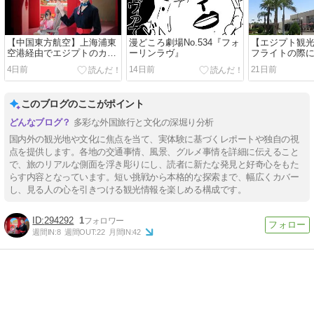
【中国東方航空】上海浦東
漫どころ劇場No.534『フォ
【エジプト観
空港経由でエジプトのカイ
ーリンラヴ』
フライトの際
ロへ…評判やサービス面は
ロ空港近くの
4日前
14日前
21日前
どうなのか？フライトレビ
泊や過ごし方
ュー
このブログのここがポイント
多彩な外国旅行と文化の深堀り分析
国内外の観光地や文化に焦点を当て、実体験に基づくレポートや独自の視
点を提供します。各地の交通事情、風景、グルメ事情を詳細に伝えること
で、旅のリアルな側面を浮き彫りにし、読者に新たな発見と好奇心をもた
らす内容となっています。短い挑戦から本格的な探索まで、幅広くカバー
し、見る人の心を引きつける観光情報を楽しめる構成です。
294292
1
週間IN:
8
週間OUT:
22
月間IN:
42