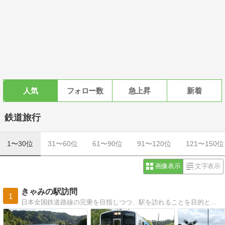
人気
フォロー数
急上昇
新着
鉄道旅行
1〜30位
31〜60位
61〜90位
91〜120位
121〜150位
画像表示
文字表示
きゃみの駅訪問
1
日本全国鉄道路線の完乗を目指しつつ、駅を訪れることを目的とした鉄道旅行の記録です。その時々に購入した切符や駅から駅へのお散歩の様子などなど。