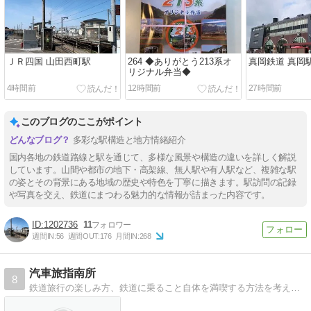
ＪＲ四国 山田西町駅
264 ◆ありがとう213系オ
真岡鉄道 真岡
リジナル弁当◆
4時間前
12時間前
27時間前
このブログのここがポイント
多彩な駅構造と地方情緒紹介
国内各地の鉄道路線と駅を通じて、多様な風景や構造の違いを詳しく解説
しています。山間や都市の地下・高架線、無人駅や有人駅など、複雑な駅
の姿とその背景にある地域の歴史や特色を丁寧に描きます。駅訪問の記録
や写真を交え、鉄道にまつわる魅力的な情報が詰まった内容です。
1202736
11
週間IN:
56
週間OUT:
176
月間IN:
268
汽車旅指南所
8
鉄道旅行の楽しみ方、鉄道に乗ること自体を満喫する方法を考えましょう