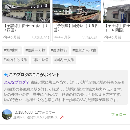
【予讃線】伊予中山駅（Ｊ
【予讃線】国分駅（ＪＲ四
【予土線】伊
Ｒ四国）
国）
（ＪＲ四国）
2年4ヶ月前
2年4ヶ月前
2年4ヶ月前
#国内旅行
#鉄道一人旅
#鉄道旅行
#鉄道ぶらり旅
#国内ぶらり旅
#駅・駅舎
#国内一人旅
このブログのここがポイント
路線と駅に焦点を当て、詳しい訪問記録と駅の特色を紹介
JR四国の各路線と駅を詳しく解説し、訪問経験と地域の魅力を伝えます。
駅の外観や名物、歴史にも触れて、鉄道の旅の楽しさを伝える内容です。
駅の特色や、地域の文化も感じ取れる一歩踏み込んだ情報が満載です。
1984638
17
週間IN:
8
週間OUT:
58
月間IN:
30