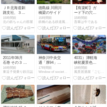
ＪＲ北海道釧
徳島線 川田川
【有楽町】ガ
路支社、３７
橋梁のサイド
ード下の穴場
年間の感謝を
「うなぎのお
15時間前
15時間前
15時間前
北の鉄ちゃんの部屋
鉄橋のある鉄道風景のblog
吾輩は牛である
込めて「くし
宿」を哲学す
ろ湿原ノロッ
る牛モウモウ
コ号」ラスト
が往く。丑の
ランを実施。
日イブに迫る
コスパと温熱
の真理
2011年06月
神奈川中央交
4031）津軽海
石巻 その３ 仙
通「厚94」宮
峡初夏景色
石線 陸前大塚
の里行き
（外ヶ浜町 龍
16時間前
17時間前
18時間前
東逗子発乗り鉄日誌
Window of society is open
風景居酒屋「ごじゃ満開」
から石巻まで
飛崎）
の被災状況