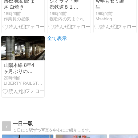
濱松地焼 鰻 ま
ジオラマ「寿
今年もセミ誕
さ 白焼き
都鉄道８１０
生
０のオアシ
18時間前
19時間前
19時間前
作業員の昼飯
幌歌内の気まぐれブログ
Msablog
ス」を創る
Vol 9
全て表示
山陽本線 8年4
ヶ月ぶりの福
山駅
20時間前
LIBERTY RAILSTORY 改〜電車旅物語〜
一日一駅
7
１日に１駅ずつ写真を中心にご紹介します。