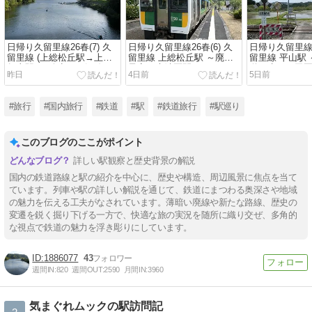
日帰り久留里線26春(7) 久
日帰り久留里線26春(6) 久
日帰り久留里線26
留里線 (上総松丘駅→上総
留里線 上総松丘駅 ～廃止
留里線 平山駅
亀山駅) ～終点まで沿線お
予定の末端区間にあるもう
道を歩いて田
昨日
4日前
5日前
散歩。亀山ダムへ～
ひとつの途中駅～
な無人駅へ～
#旅行
#国内旅行
#鉄道
#駅
#鉄道旅行
#駅巡り
このブログのここがポイント
詳しい駅観察と歴史背景の解説
国内の鉄道路線と駅の紹介を中心に、歴史や構造、周辺風景に焦点を当て
ています。列車や駅の詳しい解説を通じて、鉄道にまつわる奥深さや地域
の魅力を伝える工夫がなされています。薄暗い廃線や新たな路線、歴史の
変遷を鋭く掘り下げる一方で、快適な旅の実況を随所に織り交ぜ、多角的
な視点で鉄道の魅力を浮き彫りにしています。
1886077
43
週間IN:
820
週間OUT:
2590
月間IN:
3960
気まぐれムックの駅訪問記