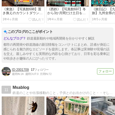
《東急》【写真館698】置
《西鉄》【写真館697】冬
《旅日記》【九
き換えのカウントダウンが
から3か月間だけ土日をに
旅】九州全県
始まった9000系を集めた①
ぎわせた異種併結5両編成
て～最後に見
1年4ヶ月前
1年4ヶ月前
1年5ヶ月前
このブログのここがポイント
鉄道最新動向や地域再開発を分かりやすく解説
都市の再開発や鉄道路線の新旧情報をコンパクトにまとめ、読者が身近に
感じられる魅力的なエピソードを提供します。各記事は実体験や現場の話
を交え、親しみやすくも実用的な内容を心掛けており、日常を彩る乗車記
や街歩きが趣味の人にぴったりです。
2001709
17
週間IN:
24
週間OUT:
0
月間IN:
72
Msablog
11
鉄道のことや出張移動のこと，子供とのお出かけのこと・・そしてエヴァのことなど，いろいろ書いているブログです．