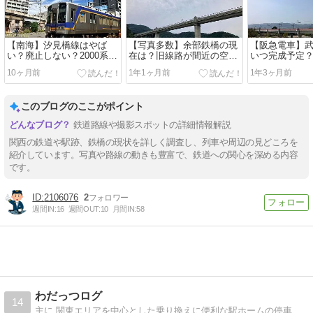
【南海】汐見橋線はやば
【写真多数】余部鉄橋の現
【阪急電車】
い？廃止しない？2000系や
在は？旧線路が間近の空の
いつ完成予定
撮影地も調査！
駅が楽しい！
らない？【神
10ヶ月前
1年1ヶ月前
1年3ヶ月前
このブログのここがポイント
鉄道路線や撮影スポットの詳細情報解説
関西の鉄道や駅跡、鉄橋の現状を詳しく調査し、列車や周辺の見どころを
紹介しています。写真や路線の動きも豊富で、鉄道への関心を深める内容
です。
2106076
2
週間IN:
16
週間OUT:
10
月間IN:
58
わだっつログ
14
主に 関東エリアを中心とした乗り換えに便利な駅ホームの停車位置情報（号車とドアの位置）、 関東エリアを中心とした鉄道の乗り換え、観光施設などへの経路案内情報（画像付き） などを詳しく解説しています。