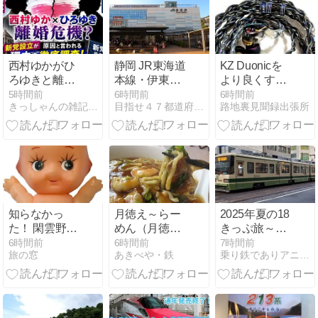
西村ゆかがひ
静岡 JR東海道
KZ Duonicを
ろゆきと離婚
本線・伊東
より良くする
危機？新党設
線・東海道新
話
5時間前
6時間前
6時間前
きっしゃんの雑記ブログ
目指せ４７都道府県の旅
路地裏見聞録出張所
立が原因と言
幹線 熱海駅 ス
われる理由を
タンプ
調査
知らなかっ
月徳え～らー
2025年夏の18
た！ 閑雲野鶴
めん（月徳飯
きっぷ旅～廃
日記2026年(令
店、糸魚川）
止の電停「猿
6時間前
6時間前
7時間前
旅の窓
あきべや・鉄
乗り鉄でありアニオタである。
和8年)8月9日
猴橋町停留
(日)
場」に行って
みた