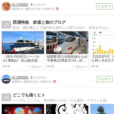
1780887
4
週間IN:
10
週間OUT:
240
月間IN:
20
西浦特急 鉄道と旅のブログ
19
鉄道・飛行機などで国内外を旅行した様子のほか、鉄道を中心に交通全般の話題を取り上げます。
〈SEA PASEO(シーパセ
祝開業!西九州新幹線かもめ
【15322PV
オ) 乗船記〉松山観光港
号乗車記(博多15:54→武雄
ら49ヶ月目の
9:35→広島港12:15
温泉→長崎17:22)
ついて
3年前
4年前
4年前
1993902
2
週間IN:
9
週間OUT:
33
月間IN:
42
どこでも描くヒト
20
いつでも どこでも、海外旅行とか行っても漫画・イラストを描いてる変なヒトのブログです。