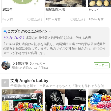
2026年
鳴尾浜貯木場
たこパ
8ヶ月前
1年1ヶ月前
1年4ヶ月前
このブログのここがポイント
多彩な釣果情報と釣行時間を詳細に伝える内容
主に釣り愛好者向けの記事を掲載し、鳴尾浜貯木場での釣果結果や時間帯
の情報を頻繁に更新しています。魚のサイズや種類も紹介され、釣行のイ
メージがわきやすい内容です。
1403779
5
週間IN:
0
週間OUT:
11
月間IN:
1
文庵 Angler’s Lobby
5
千葉県の海と川で、市販ルアーはもちろん「誰でも作れそうな低品質＆ポンコツ自作ルアー」も使ってお魚さん釣りを楽しんでいるブログです。