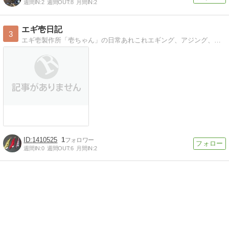
週間IN:
2
週間OUT:
8
月間IN:
2
エギ壱日記
3
エギ壱製作所「壱ちゃん」の日常あれこれエギング、アジング、製作奮闘記、日常の出来事などをゆる〜く書いてます。
1410525
1
週間IN:
0
週間OUT:
6
月間IN:
2