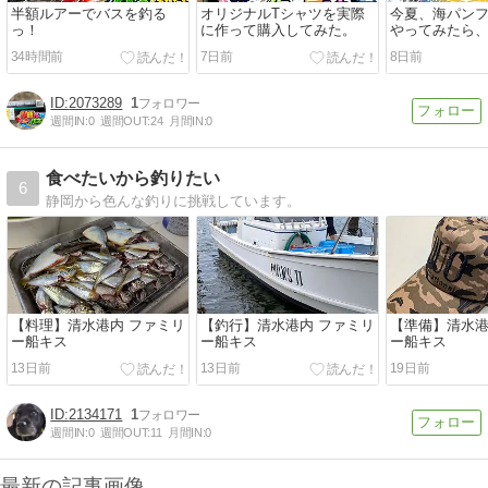
半額ルアーでバスを釣る
オリジナルTシャツを実際
今夏、海パン
っ！
に作って購入してみた。
やってみたら
よかったハナ
34時間前
7日前
8日前
2073289
1
週間IN:
0
週間OUT:
24
月間IN:
0
食べたいから釣りたい
6
静岡から色んな釣りに挑戦しています。
【料理】清水港内 ファミリ
【釣行】清水港内 ファミリ
【準備】清水港
ー船キス
ー船キス
ー船キス
13日前
13日前
19日前
2134171
1
週間IN:
0
週間OUT:
11
月間IN:
0
最新の記事画像