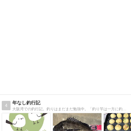
年なし釣行記
4
大阪湾での釣行記。釣りはまだまだ勉強中。「釣り竿は一方に釣り針を、もう一方の端に馬鹿者をつけた棒である。」