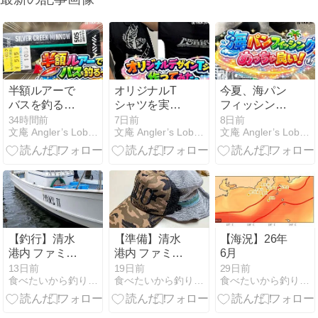
半額ルアーで
オリジナルT
今夏、海パン
バスを釣る
シャツを実際
フィッシング
っ！
に作って購入
やってみた
34時間前
7日前
8日前
文庵 Angler’s Lobby
文庵 Angler’s Lobby
文庵 Angler’s Lobby
してみた。
ら、マジ気持
ちよかったハ
ナシ。
【釣行】清水
【準備】清水
【海況】26年
港内 ファミリ
港内 ファミリ
6月
ー船キス
ー船キス
13日前
19日前
29日前
食べたいから釣りたい
食べたいから釣りたい
食べたいから釣りたい