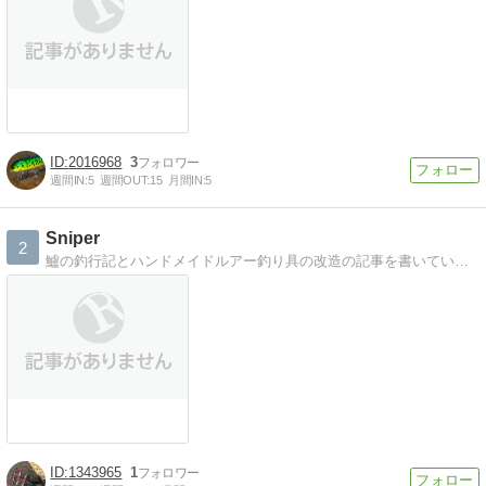
2016968
3
週間IN:
5
週間OUT:
15
月間IN:
5
Sniper
2
鱸の釣行記とハンドメイドルアー釣り具の改造の記事を書いています。
1343965
1