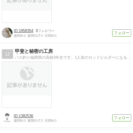
1858354
3
週間IN:
0
週間OUT:
4
月間IN:
0
甲斐と秘密の工房
12
バス釣り福岡県の高校3年生です。1人前のロッドビルダーになるべく日々修行をしています。
1382536
週間IN:
0
週間OUT:
3
月間IN:
0