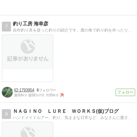
釣り工房 海幸彦
7
自作釣り具を使った釣りの紹介です。鹿の角で釣り鈎を作ったりしてます。
【Tips】気になるブログをフォロー。

登録不要。更新を逃さずキャッチ！
閉じる
1793954
6
週間IN:
0
週間OUT:
8
月間IN:
0
ＮＡＧＩＮＯ ＬＵＲＥ ＷＯＲＫＳ(仮)ブログ
8
ハンドメイドルアー、釣り、気ままな日常など、みなさんに愛されるブログを目指しています