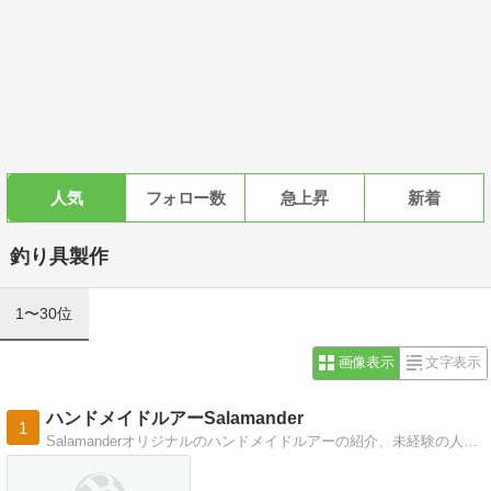
人気
フォロー数
急上昇
新着
釣り具製作
1〜30位
画像表示
文字表示
ハンドメイドルアーSalamander
1
Salamanderオリジナルのハンドメイドルアーの紹介、未経験の人でも作れる超簡単なルアーの作り方、釣行記などなど