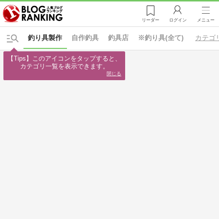
リーダー
ログイン
メニュー
釣り具製作
自作釣具
釣具店
※釣り具(全て)
カテゴ
【Tips】このアイコンをタップすると、

カテゴリ一覧を表示できます。
閉じる