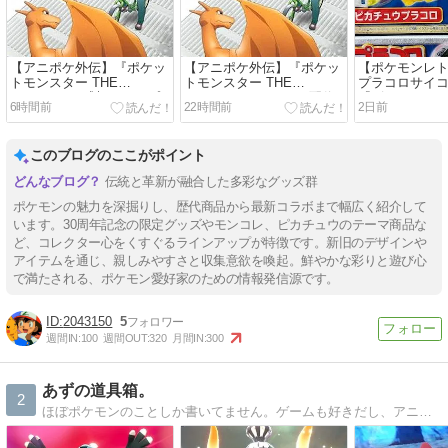
【アニポケ外伝】『ポケッ
【アニポケ外伝】『ポケッ
【ポケモンレ
トモンスター THE
トモンスター THE
プラコロサイ
ORIGIN』の感想をアップ
ORIGIN』、TVerにて配信
『ピカチュウ
6時間前
22時間前
2日前
デート
ス』
このブログのここがポイント
伝統と革新が融合した多彩なグッズ群
ポケモンの魅力を深掘りし、歴代商品から最新コラボまで幅広く紹介して
います。30周年記念の限定グッズやモンコレ、ピカチュウのテーマ商品な
ど、コレクター心をくすぐるラインアップが特徴です。新旧のデザインや
アイテムを通じ、親しみやすさと収集意欲を喚起。鮮やかな彩りと遊び心
で満たされる、ポケモン愛好家のための情報発信源です。
2043150
5
週間IN:
100
週間OUT:
320
月間IN:
300
あずの道具箱。
2
ほぼポケモンのことしか書いてません。ゲームも好きだし、アニメも毎週欠かさず視聴してます！色違いポケモンマニア見習いです。