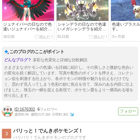
ジュナイパーの日なので色
シャンデラの日なので色違
色違いプラス
違いジュナイパーを紹介し
いメガシャンデラを紹介し
す。
ます(剣盾版)。
ます(ポケチャン版)。
16日前
61日前
3ヶ月前
このブログのここがポイント
多彩な色変化と詳細な比較解説
さまざまなポケモンの色違いを詳細に紹介し、その美しさと微妙な色合い
の変化を鋭く解説しています。写真や配色のポイントを押さえ、コレクシ
ョン欲を刺激する仕上がり。各ポケモンの特徴や魅力を伝えるだけでな
く、思わず見入ってしまう色彩の妙に焦点を当て、深みのある内容に仕上
げました。珠玉の一瞬を捉える表現で、ポケモン愛をより一層高める場を
作り出します。
1676302
6
週間IN:
84
週間OUT:
168
月間IN:
360
バリっと！でんきポケモンズ！
3
バリバリ！でんきポケモンのブログです