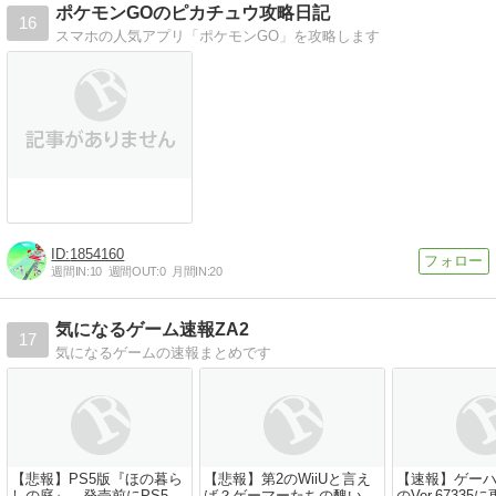
ポケモンGOのピカチュウ攻略日記
16
スマホの人気アプリ「ポケモンGO」を攻略します
1854160
週間IN:
10
週間OUT:
0
月間IN:
20
気になるゲーム速報ZA2
17
気になるゲームの速報まとめです
【悲報】PS5版『ほの暮ら
【悲報】第2のWiiUと言え
【速報】ゲー