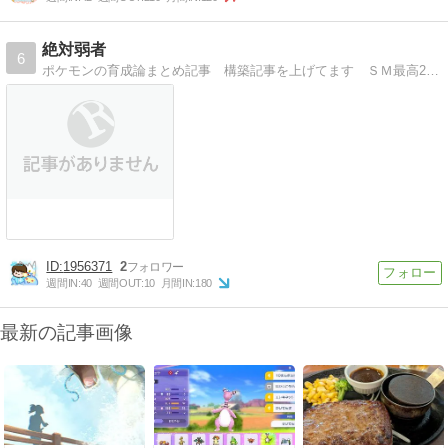
絶対弱者
6
ポケモンの育成論まとめ記事 構築記事を上げてます ＳＭ最高2174
1956371
2
週間IN:
40
週間OUT:
10
月間IN:
180
最新の記事画像