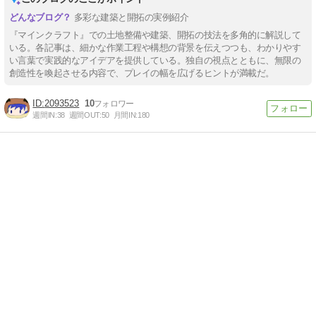
多彩な建築と開拓の実例紹介
『マインクラフト』での土地整備や建築、開拓の技法を多角的に解説して
いる。各記事は、細かな作業工程や構想の背景を伝えつつも、わかりやす
い言葉で実践的なアイデアを提供している。独自の視点とともに、無限の
創造性を喚起させる内容で、プレイの幅を広げるヒントが満載だ。
2093523
10
週間IN:
38
週間OUT:
50
月間IN:
180