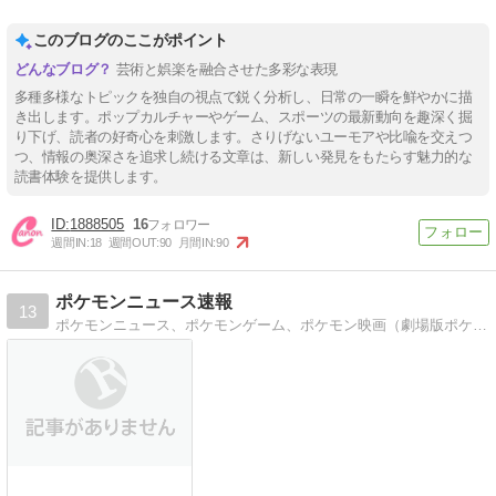
このブログのここがポイント
芸術と娯楽を融合させた多彩な表現
多種多様なトピックを独自の視点で鋭く分析し、日常の一瞬を鮮やかに描
き出します。ポップカルチャーやゲーム、スポーツの最新動向を趣深く掘
り下げ、読者の好奇心を刺激します。さりげないユーモアや比喩を交えつ
つ、情報の奥深さを追求し続ける文章は、新しい発見をもたらす魅力的な
読書体験を提供します。
1888505
16
週間IN:
18
週間OUT:
90
月間IN:
90
ポケモンニュース速報
13
ポケモンニュース、ポケモンゲーム、ポケモン映画（劇場版ポケットモンスター）、ポケモントレッタ、ポケモンセンター情報を連日更新中