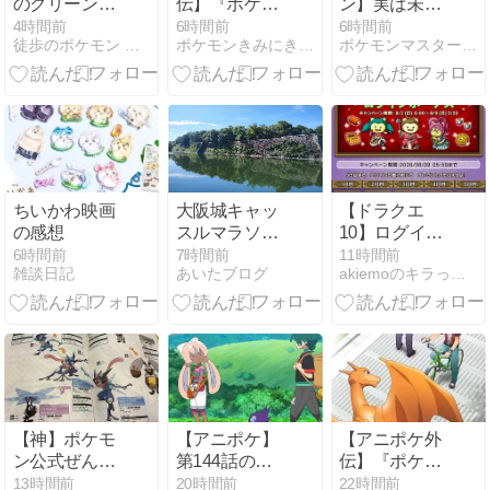
のグリーンと
伝】『ポケッ
ン】実は未だ
いうライバル
トモンスター
にあくびの対
4時間前
6時間前
6時間前
徒歩のポケモン まとめブログ
ポケモンきみにきめた！
ポケモンマスターズまとめニュース
THE
策がよく分か
ORIGIN』の感
ってないんだ
想をアップデ
がどうして
ート
る？
ちいかわ映画
大阪城キャッ
【ドラクエ
の感想
スルマラソン
10】ログイン
21km
ボーナスとジ
6時間前
7時間前
11時間前
雑談日記
あいたブログ
akiemoのキラっと水のブログ
ェラートピケ
コラボ
【神】ポケモ
【アニポケ】
【アニポケ外
ン公式ぜんこ
第144話の感
伝】『ポケッ
く図鑑にサト
想。ナヴィと
トモンスター
13時間前
20時間前
22時間前