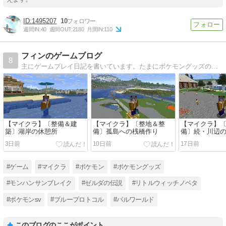
1495207
10
週間IN:
40
週間OUT:
2180
月間IN:
110
フィンのゲームブログ
8
主にゲームプレイ日記を書いています。たまにポケモングッズの紹介もしています。
【マイクラ】〔整備＆建
【マイクラ】〔整地＆整
【マイクラ】
築〕湖岸の休憩所
備〕孤島への桟橋作り
備〕続・川辺
グコース
3日前
10日前
17日前
#ゲーム
#マイクラ
#ポケモン
#ポケモングッズ
#モンハンサンブレイク
#ゼルダの伝説
#リトルウィッチノベタ
#ポケモンsv
#ブループロトコル
#パルワールド
このブログのここがポイント