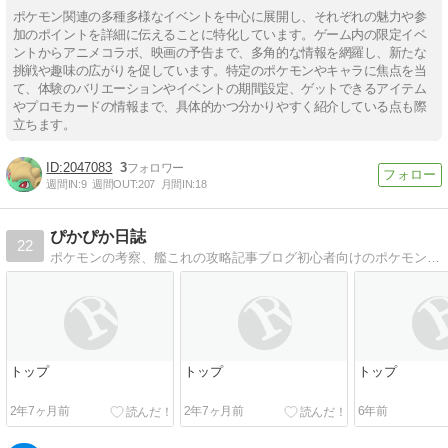
ポケモン関連の多種多様なイベントを中心に展開し、それぞれの魅力や参
加のポイントを詳細に伝えることに特化しています。ゲーム内の限定イベ
ントからアニメコラボ、映画の予告まで、多角的な情報を網羅し、新たな
挑戦や趣味の広がりを促しています。特定のポケモンやキャラに焦点を当
て、体験のバリエーションやイベントの期間設定、ゲットできるアイテム
やプロモカードの情報まで、具体的かつ分かりやすく紹介している点も際
立ちます。
2047083
3
週間IN:
9
週間OUT:
207
月間IN:
18
ぴかぴか日誌
22
ポケモンの考察、艦これの攻略記事ブログ初心者向けのポケモンの対戦考察や艦これの攻略記事などを紹介してます。最近ではポケとるの攻略記事もメインにしています。
トップ
トップ
トップ
2年7ヶ月前
2年7ヶ月前
6年前