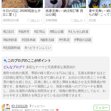
今日の日記 260808[急な夕
残暑見舞い･納涼祭[7番 西
暑中見舞い･納涼
立に驚く]
山公園]
ちの駅･こって
1時間10分前
23時間前
2日前
#記念日
#福井市
#足羽山
#西山公園
#えちぜん鉄道
#福井鉄道
#北陸本線
#越美北線
#竹島宏
#季節の話題
#北陸新幹線
#ハピラインふくい
このブログのここがポイント
多彩なテーマと写真豊富な風景紹介
都市や自然の風景、季節の移り変わりを巧みに捉え、五感を刺激するほど
の詳細な描写と写真を織り交ぜて綴られます。お出かけ先の見どころや風
景の魅力を鋭く伝え、読者に新しい発見と興味を喚起させる文章構成が特
徴です。多角的なテーマ展開により、視覚や感覚へのアプローチを重視
し、訪れる場所の真髄を垣間見せます。情報の整理も整然としており、わ
かりやすさと新鮮さを両立させている点が評価できます。
2101128
7
週間IN:
42
週間OUT:
210
月間IN:
120