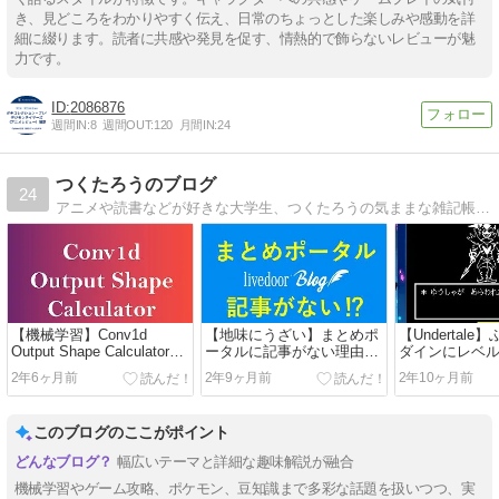
き、見どころをわかりやすく伝え、日常のちょっとした楽しみや感動を詳
細に綴ります。読者に共感や発見を促す、情熱的で飾らないレビューが魅
力です。
2086876
週間IN:
8
週間OUT:
120
月間IN:
24
つくたろうのブログ
24
アニメや読書などが好きな大学生、つくたろうの気ままな雑記帳です。好きな物などのレビューもしていきます。
【機械学習】Conv1d
【地味にうざい】まとめポ
【Undertal
Output Shape Calculatorを
ータルに記事がない理由と
ダインにレベル
作りました【Python】
対処法【解析】
11, レベル1
2年6ヶ月前
2年9ヶ月前
2年10ヶ月前
このブログのここがポイント
幅広いテーマと詳細な趣味解説が融合
機械学習やゲーム攻略、ポケモン、豆知識まで多彩な話題を扱いつつ、実