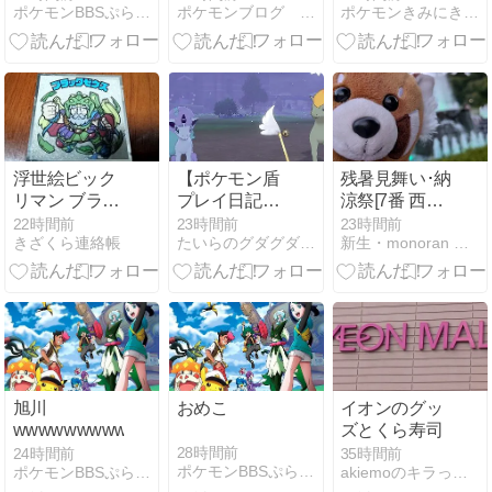
ポケモンBBSぷらす - ポケモン雑談掲示板ブログ
ポケモンブログ ヨットい亭
ポケモンきみにきめた！
シゲッコウガ
ウルトのおつ
THE
かい！
ORIGIN』、
TVerにて配信
浮世絵ビック
【ポケモン盾
残暑見舞い･納
リマン ブラッ
プレイ日記】
涼祭[7番 西山
クゼウス
丙午パーティ
公園]
22時間前
23時間前
23時間前
きざくら連絡帳
たいらのグダグダ日記
新生・monoran 気紛れブログ
で冒険をする
その1 前途多
難な駆け出し
旭川
おめこ
イオンのグッ
wwwwwwwwwwww
ズとくら寿司
28時間前
24時間前
35時間前
ポケモンBBSぷらす - ポケモン雑談掲示板ブログ
ポケモンBBSぷらす - ポケモン雑談掲示板ブログ
akiemoのキラっと水のブログ