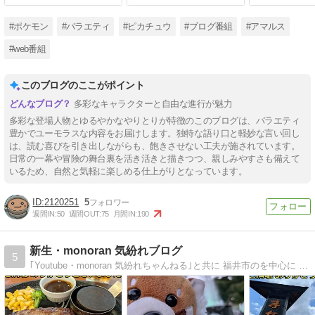
#ポケモン
#バラエティ
#ピカチュウ
#ブログ番組
#アマルス
#web番組
このブログのここがポイント
多彩なキャラクターと自由な進行が魅力
多彩な登場人物とゆるやかなやりとりが特徴のこのブログは、バラエティ
豊かでユーモラスな内容をお届けします。独特な語り口と軽妙な言い回し
は、読む喜びを引き出しながらも、飽きさせない工夫が施されています。
日常の一幕や冒険の舞台裏を活き活きと描きつつ、親しみやすさも備えて
いるため、自然と気軽に楽しめる仕上がりとなっています。
2120251
5
週間IN:
50
週間OUT:
75
月間IN:
190
新生・monoran 気紛れブログ
5
｢Youtube・monoran 気紛れちゃんねる｣と共に 福井市のを中心に 季節の風景をお届けしていきます(^▽^)ゆっくりしていってね(^^)(^^)