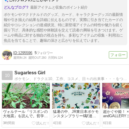
最新アイテムと収集のポイント紹介
ポケモンやマクドナルドのグッズ、カード、キャラクターグッズの最新情
報や引き揃えの結果を詳細に伝えるものです。実際に引き当てたカードの
紹介やコレクションの達成状況、特に新登場アイテムの特性や魅力を鋭く
掘り下げ、具体的な感想や体験談を交えて読者の興味を引きつけます。ゲ
ームや商品に対する独自の視点を持ち、多彩なアイテムの収集・利用法に
【Tips】気になるブログをフォロー。

登録不要。更新を逃さずキャッチ！
焦点を当てることで、趣味の深さと広がりを伝えています。
閉じる
1295596
5
週間IN:
24
週間OUT:
280
月間IN:
124
Sugarless Girl
10
ポケモン、ドラクエ10、工作、コスメ、日々の出来事・・・をつらつら書いてます
ヴォルテール『リスボンの
猛暑の中、JR東日本ポケモ
超かぐや姫！ ×
大地震』を読んで。哲学よ
ンスタンプラリー6駅達
andGALLER
り先に「水！」と思った
成！なぜ私はスタンプを集
に行ってきま
3時間前
4日前
6日前
私。
めるのだろう？（笑