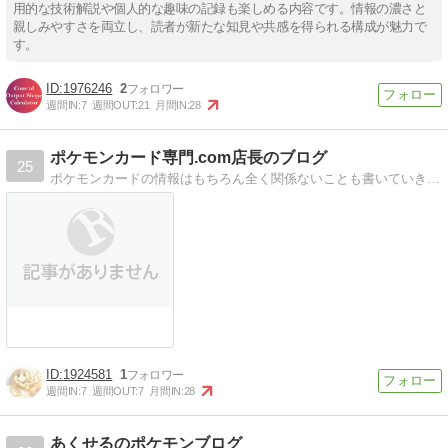
用的な技術解説や個人的な趣味の記録も楽しめる内容です。情報の濃さと
親しみやすさを両立し、読者が新たな知見や共感を得られる構成が魅力で
す。
1976246
2
週間IN:
7
週間OUT:
21
月間IN:
28
ポケモンカード専門.com店長のブログ
25
ポケモンカードの情報はもちろん全く関係ないことも書いていきます。 キーワード【ポケカ通販、買取、中古販売、アウトレット】
1924581
1
週間IN:
7
週間OUT:
7
月間IN:
28
あくせるのポケモンブログ