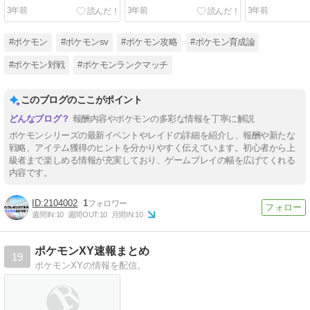
【ポケモンSV】
【ポケモンSV】
【ポケモンSV
3年前
3年前
3年前
#ポケモン
#ポケモンsv
#ポケモン攻略
#ポケモン育成論
#ポケモン対戦
#ポケモンランクマッチ
このブログのここがポイント
報酬内容やポケモンの多彩な情報を丁寧に解説
ポケモンシリーズの最新イベントやレイドの詳細を紹介し、報酬や新たな
戦略、アイテム獲得のヒントを分かりやすく伝えています。初心者から上
級者まで楽しめる情報が充実しており、ゲームプレイの幅を広げてくれる
内容です。
2104002
1
週間IN:
10
週間OUT:
10
月間IN:
10
ポケモンXY速報まとめ
19
ポケモンXYの情報を配信。