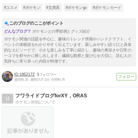
#コスメ
#ポケモン
#文房具
#ポケモンgo
#ポケモンカード
このブログのここがポイント
ポケモンとの季節感とグッズ紹介
ポケモン関連の話題を中心に、趣味のトレンド情報やハンドクラフト、イ
ベントの体験談をわかりやすく伝えています。親しみやすい語り口と具体
的なエピソードで、小さな楽しみを丁寧に紹介し、趣味の奥深さや日常の
一コマを鮮やかに映し出します。繊細な観察と遊び心を大切に、読む人の
気持ちに寄り添った内容が特徴です。
1952172
1
週間IN:
20
週間OUT:
116
月間IN:
76
フワライドブログforXY，ORAS
11
ポケモン対戦について