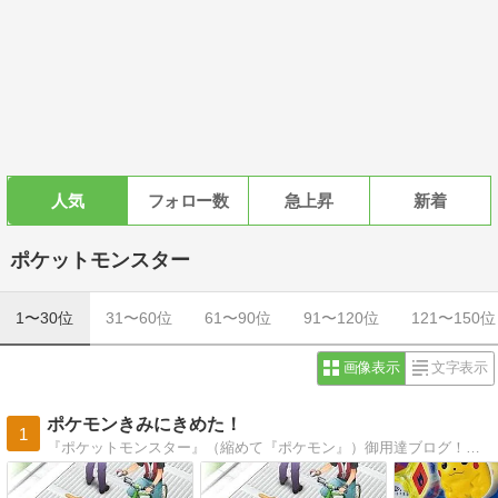
人気
フォロー数
急上昇
新着
ポケットモンスター
1〜30位
31〜60位
61〜90位
91〜120位
121〜150位
画像表示
文字表示
ポケモンきみにきめた！
1
『ポケットモンスター』（縮めて『ポケモン』）御用達ブログ！！ゲーム・アニメ・漫画・小説等、可能な限り語っていきます。