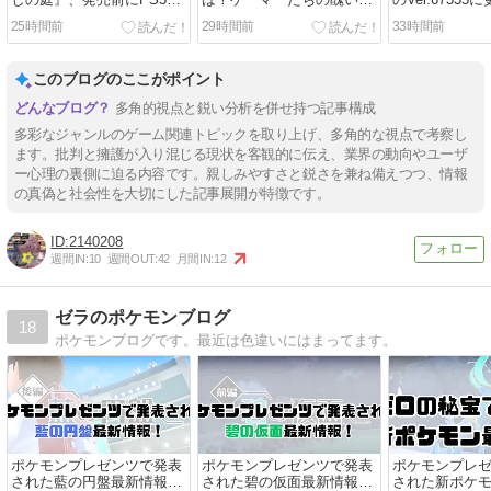
しの庭』、発売前にPS5推
ば？ゲーマーたちの醜い争
のVer.6733
しだったのにまさかの集計
いが止まらない現状が明ら
元気にゲーム
25時間前
29時間前
33時間前
不能に…
かに
このブログのここがポイント
多角的視点と鋭い分析を併せ持つ記事構成
多彩なジャンルのゲーム関連トピックを取り上げ、多角的な視点で考察し
ます。批判と擁護が入り混じる現状を客観的に伝え、業界の動向やユーザ
ー心理の裏側に迫る内容です。親しみやすさと鋭さを兼ね備えつつ、情報
の真偽と社会性を大切にした記事展開が特徴です。
2140208
週間IN:
10
週間OUT:
42
月間IN:
12
ゼラのポケモンブログ
18
ポケモンブログです。最近は色違いにはまってます。
ポケモンプレゼンツで発表
ポケモンプレゼンツで発表
ポケモンプレ
された藍の円盤最新情報！
された碧の仮面最新情報！
された新ポケ