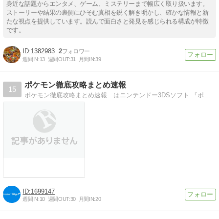
身近な話題からエンタメ、ゲーム、ミステリーまで幅広く取り扱います。
ストーリーや結果の裏側にひそむ真相を鋭く解き明かし、確かな情報と新
たな視点を提供しています。読んで面白さと発見を感じられる構成が特徴
です。
1382983
2
週間IN:
13
週間OUT:
31
月間IN:
39
ポケモン徹底攻略まとめ速報
15
ポケモン徹底攻略まとめ速報 はニンテンドー3DSソフト 『ポケットモンスター オメガルビー』『ポケットモンスター アルファサファイア』(ポケモンORAS)やX…
1699147
週間IN:
10
週間OUT:
30
月間IN:
20