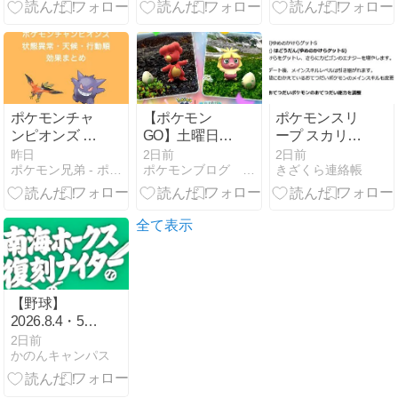
ポケモンチャ
【ポケモン
ポケモンスリ
ンピオンズ 状
GO】土曜日は
ープ スカリオ
態異常・天
「炎と氷ふか
の新スキル
昨日
2日前
2日前
ポケモン兄弟 - ポケブロス
ポケモンブログ ヨットい亭
きざくら連絡帳
候・行動順の
の日」が開催
「はどうだ
効果まとめ
されます！
ん」について
全て表示
【野球】
2026.8.4・5・
6 ホークスvs
2日前
かのんキャンパス
ファイターズ
３連戦