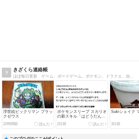
きざくら連絡帳
9
ほぼ毎日更新 ゲーム、ボードゲーム、ポケモン、ドラクエ、自転車など趣味に関するブログです。
浮世絵ビックリマン ブラッ
ポケモンスリープ スカリオ
Sukiシェイク
クゼウス
の新スキル「はどうだん」
について
22時間前
2日前
3日前
このブログのここがポイント