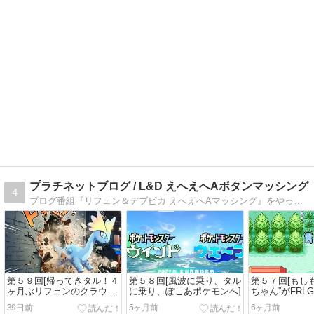
プラチネットブログ / L&D えへえへAボタンマッシング
4
ブログ番組『リフェン＆デブピカ えへえへAマッシング』をやっています。ポケモンや他キャラが織りなす 笑いあり、涙あり、そしてちょっぴりハチャメチャのトーク番組。ぜひお越しください。
第５９回[帰ってきタル！４
第５８回[風波に乗り、タル
第５７回[もし
ヶ月ぶリフェンのクラウド
に乗り、ぽこあポケモンへ]
ちゃん”がFRL
島大紹介！]
ったら？]
39日前
5ヶ月前
6ヶ月前