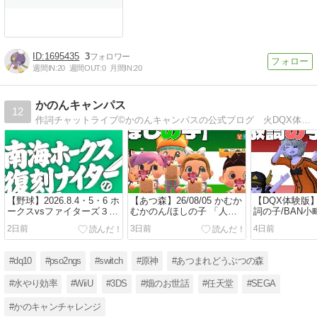
1695435
3
週間IN:
20
週間OUT:
0
月間IN:
20
かのんキャンパス
12
作詞チャットライブ©かのんキャンパスの公式ブログ 火DQX体験版 水あつ森 無声ライブ配信 木かのキャンチャレンジｗｗｗ
【野球】2026.8.4・5・6 ホ
【あつ森】26/08/05 かむか
【DQX体験版】26
ークスvsファイターズ３連
むかのん/ほしの子 「人命
詞の子/BAN小
戦
＞売上金💢」 vol.1484
ー＆台風中国ま
2日前
3日前
4日前
け」 vol.1483
#dq10
#pso2ngs
#switch
#原神
#あつまれどうぶつの森
#水やり効率
#WiiU
#3DS
#畑のお世話
#任天堂
#SEGA
#かのキャンチャレンジ