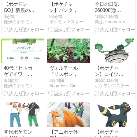
【ポケモン
【ポケチャ
今日の日記
GO】新規のポ
ン】バンクな
260808[急な
ケモン実装の
しでチャンピ
夕立に驚く]
3分前
33分前
1時間10分前
徒歩のポケモン まとめブログ
ポケモンマスターズまとめニュース
新生・monoran 気紛れブログ
ペースは本当
オンズ初めて
に緩やかにな
初めて色違い
ったね
引けたから使
ってあげたい
んだけどこい
つの使い方よ
く分からな
い…
40代「ヒトカ
ヴォルテール
【ポケチャ
ゲでイワーク
『リスボンの
ン】コイツっ
で詰んでさ」
大地震』を読
てバカのポケ
3時間前
3時間前
3時間30分前
徒歩のポケモン まとめブログ
Sugarless Girl
ポケモンマスターズまとめニュース
ゆとり世代
んで。哲学よ
モンなので
「メタルクロ
り先に
は？
ーで余裕」
「水！」と思
った私。
初代ポケモン
【アニポケ外
【ポケチャ