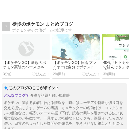
徒歩のポケモン まとめブログ
7
ポケモンやその他ゲームの記事です
【ポケモンGO】新規のポ
【ポケモンGO】田舎プレ
40代「ヒトカ
ケモン実装のペースは本当
イヤーは自分でポケスト申
で詰んでさ」
に緩やかになったね
請しないと
「メタルクロ
3分前
2時間前
3時間前
このブログのここがポイント
多彩な話題と鋭い観察眼
ポケモンに関する多岐にわたる情報を、時にはユーモアや斬新な切り口を
交えて提供します。ゲームの裏話、キャラクターの名前付け、コレクショ
ンの価値など、幅広いテーマを掘り下げ、読者の興味を引きつける鋭い表
現で綴るのが特徴です。一見すると軽妙なトピックも、深掘りしたら奥が
深い。日常のちょっとした疑問や新発見を、飽きさせない視点とともに伝
えます。