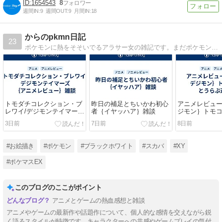
1654543
8
週間IN:
9
週間OUT:
9
月間IN:
18
からのpkmn日記
23
ポケモンに熱をそそいでるアラサー女の雑記です。まだポケモンの世界に踏み出したばかり。まだまだにわかゆえ御手柔らかにお願いします。ノボリさん日誌書いています。
トモダチコレクション・ブ
昨日の補足とちいかわ初心
アニメレビュー
レワイ/デジモンテイマーズ
者｛イヤッハア｝雑談
ジモン｝トモ
｛アニメレビュー｝雑談
ぶ連隊戦
3日前
7日前
8日前
#お絵描き
#ポケモン
#ブラックホワイト
#スカバ
#XY
#ポケマスEX
このブログのここがポイント
アニメとゲームの熱血感想と雑談
アニメやゲームの最新作や話題作について、個人的な感情を交えながら鋭
く語るスタイルが特徴です。キャラクターへの共感やゲームプレイの気付