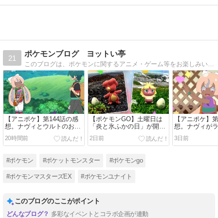
ポケモンブログ ヨットい亭
21
このブログは、ポケモンに関するアニメ・ゲーム等をお楽しみいただくため、邪魔にならない程度の差し障りのない日常をつづったブログです。ちなみに私はフシギダネが1番大好きです。
【アニポケ】第144話の感
【ポケモンGO】土曜日は
【アニポケ】第
想。ナヴィとウルトのおつ
「炎と氷ふかの日」が開催
想。ナヴィが
かい！
されます！
ルテッカーズ
20時間前
2日前
3日前
#ポケモン
#ポケットモンスター
#ポケモンgo
#ポケモンマスターズEX
#ポケモンユナイト
このブログのここがポイント
多彩なイベントとコラボ企画が連動