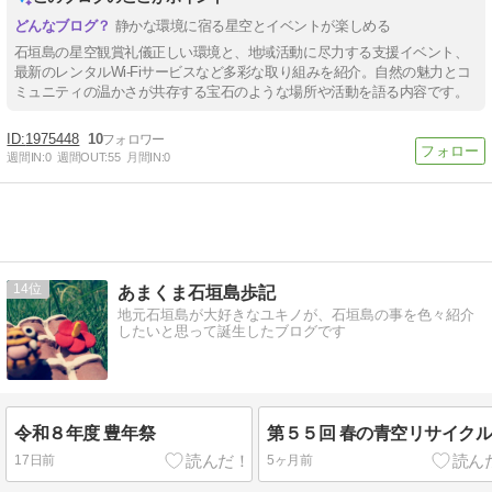
静かな環境に宿る星空とイベントが楽しめる
石垣島の星空観賞礼儀正しい環境と、地域活動に尽力する支援イベント、
最新のレンタルWi-Fiサービスなど多彩な取り組みを紹介。自然の魅力とコ
ミュニティの温かさが共存する宝石のような場所や活動を語る内容です。
1975448
10
週間IN:
0
週間OUT:
55
月間IN:
0
14
あまくま石垣島歩記
地元石垣島が大好きなユキノが、石垣島の事を色々紹介
したいと思って誕生したブログです
令和８年度 豊年祭
第５５回 春の青空リサイク
17日前
5ヶ月前