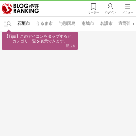
リーダー
ログイン
メニュー
石垣市
うるま市
与那国島
南城市
名護市
宜野湾市
【Tips】このアイコンをタップすると、

カテゴリ一覧を表示できます。
閉じる