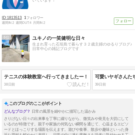
いています！
1813513
1
週間IN:
2
週間OUT:
4
月間IN:
2
6
ユキノの一笑健明な日々
生まれ育った石垣島で暮らす３２歳主婦のゆるりブログ♪
日常中心の雑記ブログです
テニスの体験教室へ行ってきましたー！
可愛いヤギさんた
38日前
39日前
このブログのここがポイント
日常の風景を細やかに描写した温かみ
さりげない日々の出来事を丁寧に綴りながら、微笑みや発見を大切にして
いるのが特徴です。親子や家族の何気ない瞬間を通じて、心温まるエピソ
ードとほっこりする場面を伝えます。遊びや食事、散歩や趣味といった身
近な題材を鮮やかに表現し、日常の中に潜む素敵さを読者に気付かせる工