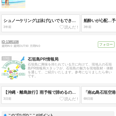
シュノーケリングは泳げないでもできる？やり方や注意点をまとめました。
3年前
3年前
1385108
週間IN:
0
週間OUT:
90
月間IN:
0
13
石垣島PR情報局
石垣島に興味を持たれている方に向けて、現地人の石垣
島PR情報局スタッフが、石垣島の魅力を現地取材・体験
を通して、ご紹介いたします。参考になりましたら幸い
です。
【沖縄・離島旅行】雨予報で諦めるのはもったいない？ 約6割が経験した「予報ギャップ」の実態
3日前
69日前
このブログのここがポイント