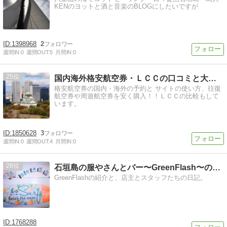
KENのヨットと酒と音楽のBLOGにしたいですが
1398968
2
週間IN:
0
週間OUT:
5
月間IN:
0
25
国内海外格安航空券・ＬＣＣの口コミと大阪・沖縄観光
格安航空券の国内・海外の予約と サイトの使い方、往復
航空券や周遊航空券を安く購入！！ＬＣＣの比較もして
います。
1850628
3
週間IN:
0
週間OUT:
4
月間IN:
0
26
石垣島の服やさんとバー〜GreenFlash〜のブログ
GreenFlashの紹介と、店主とスタッフたちの日記。
1768288