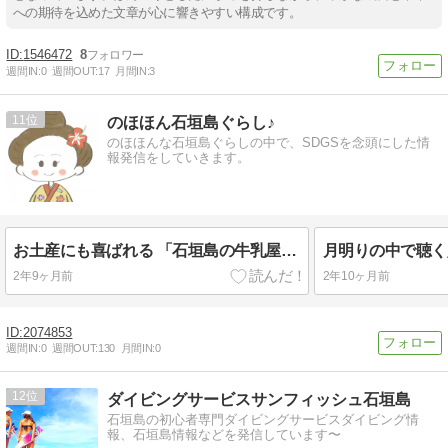
への期待を込めた文章が心に響きやすい構成です。
1546472
8
週間IN:
0
週間OUT:
17
月間IN:
3
11
のほほん石垣島ぐらし♪
のほほんな石垣島ぐらしの中で、SDGSを念頭にした情
報発信をしていきます。
お土産にも喜ばれる 「石垣島の牛乳屋さんのお店 ゲンキみるく」のスイーツとパン
2年9ヶ月前
2年10ヶ月前
2074853
週間IN:
0
週間OUT:
130
月間IN:
0
12
ダイビングサービスサンフィッシュ石垣島
石垣島の初心者専門ダイビングサービスダイビング情
報、石垣島情報などを発信しています〜