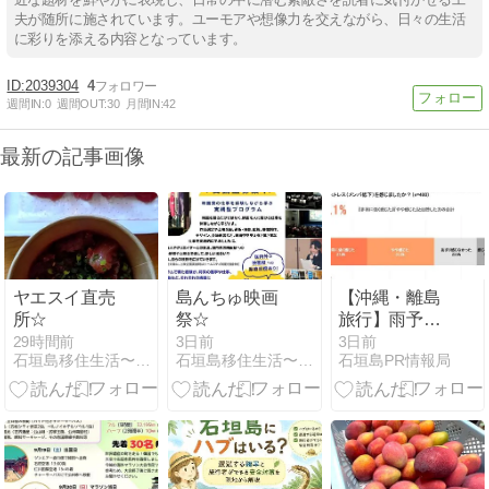
夫が随所に施されています。ユーモアや想像力を交えながら、日々の生活
に彩りを添える内容となっています。
2039304
4
週間IN:
0
週間OUT:
30
月間IN:
42
最新の記事画像
ヤエスイ直売
島んちゅ映画
【沖縄・離島
所☆
祭☆
旅行】雨予報
で諦めるのは
29時間前
3日前
3日前
石垣島移住生活〜Privete Reason〜
石垣島移住生活〜Privete Reason〜
石垣島PR情報局
もったいな
い？ 約6割が
経験した「予
報ギャップ」
の実態