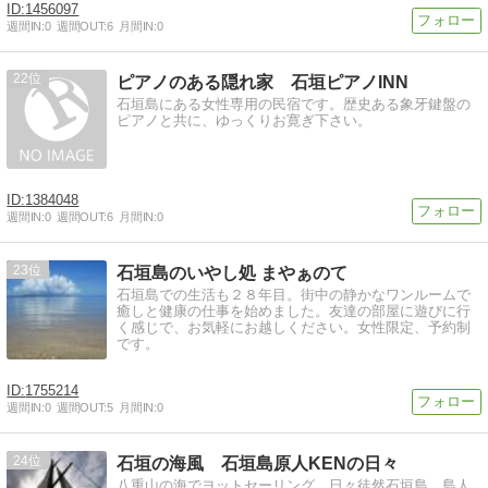
1456097
週間IN:
0
週間OUT:
6
月間IN:
0
22
ピアノのある隠れ家 石垣ピアノINN
石垣島にある女性専用の民宿です。歴史ある象牙鍵盤の
ピアノと共に、ゆっくりお寛ぎ下さい。
1384048
週間IN:
0
週間OUT:
6
月間IN:
0
23
石垣島のいやし処 まやぁのて
石垣島での生活も２８年目。街中の静かなワンルームで
癒しと健康の仕事を始めました。友達の部屋に遊びに行
く感じで、お気軽にお越しください。女性限定、予約制
です。
1755214
週間IN:
0
週間OUT:
5
月間IN:
0
24
石垣の海風 石垣島原人KENの日々
八重山の海でヨットセーリング 日々徒然石垣島 島人