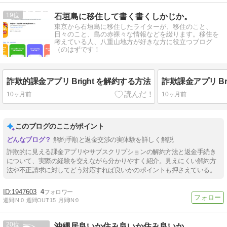
19
石垣島に移住して書く書くしかじか。
東京から石垣島に移住したライターが、移住のこと、
日々のこと、島の赤裸々な情報などを綴ります。移住を
考えている人、八重山地方が好きな方に役立つブログ
（のはずです！
詐欺的課金アプリ Bright を解約する方法
10ヶ月前
10ヶ月前
このブログのここがポイント
解約手順と返金交渉の実体験を詳しく解説
詐欺的に見える課金アプリやサブスクリプションの解約方法と返金手続き
について、実際の経験を交えながら分かりやすく紹介。見えにくい解約方
法や不正請求に対してどう対応すれば良いかのポイントも押さえている。
1947603
4
週間IN:
0
週間OUT:
15
月間IN:
0
20
沖縄居良いか住み良いか住み良いか