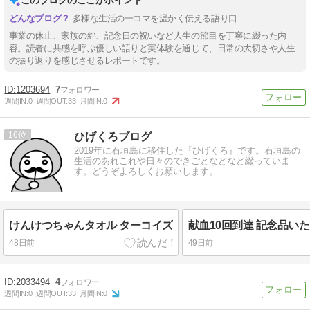
このブログのここがポイント
多様な生活の一コマを温かく伝える語り口
事業の休止、家族の絆、記念日の祝いなど人生の節目を丁寧に綴った内
容。読者に共感を呼ぶ優しい語りと実体験を通じて、日常の大切さや人生
の振り返りを感じさせるレポートです。
1203694
7
週間IN:
0
週間OUT:
33
月間IN:
0
16
ひげくろブログ
2019年に石垣島に移住した『ひげくろ』です。石垣島の
生活のあれこれや日々のできごとなどなど綴っていま
す。どうぞよろしくお願いします。
けんけつちゃんタオル ターコイズ
48日前
49日前
2033494
4
週間IN:
0
週間OUT:
33
月間IN:
0