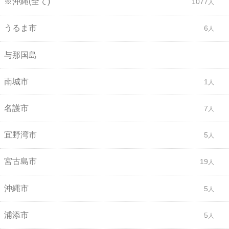
※沖縄(全て)
1077
うるま市
6
与那国島
南城市
1
名護市
7
宜野湾市
5
宮古島市
19
沖縄市
5
浦添市
5