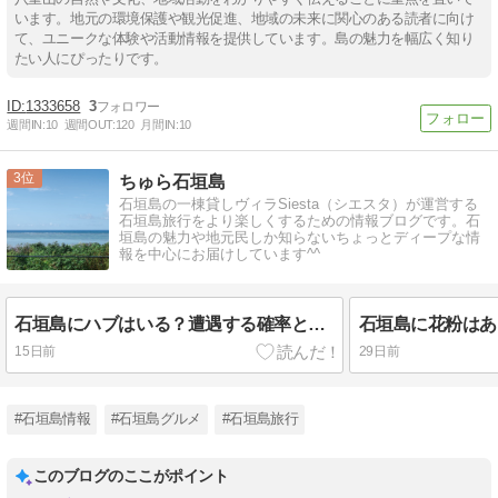
います。地元の環境保護や観光促進、地域の未来に関心のある読者に向け
て、ユニークな体験や活動情報を提供しています。島の魅力を幅広く知り
たい人にぴったりです。
1333658
3
週間IN:
10
週間OUT:
120
月間IN:
10
3
ちゅら石垣島
石垣島の一棟貸しヴィラSiesta（シエスタ）が運営する
石垣島旅行をより楽しくするための情報ブログです。石
垣島の魅力や地元民しか知らないちょっとディープな情
報を中心にお届けしています^^
石垣島にハブはいる？遭遇する確率と旅行者ができる安全対策を現地から解説
15日前
29日前
#石垣島情報
#石垣島グルメ
#石垣島旅行
このブログのここがポイント