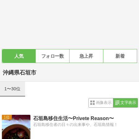
人気
フォロー数
急上昇
新着
沖縄県石垣市
1〜30位
画像表示
文字表示
1
石垣島移住生活〜Privete Reason〜
石垣島移住者の日々の出来事や、石垣島情報！