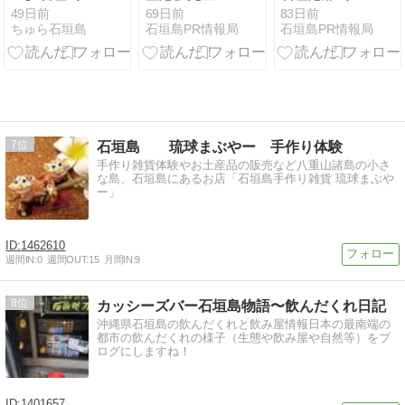
青の洞窟が
イド｜バス・
ーミナル」完
49日前
69日前
83日前
ちゅら石垣島
石垣島PR情報局
石垣島PR情報局
「がっかり」
駐車場・お土
全ガイド｜フ
と言われる5
産・展望デッ
ェリー予約・
つの理由｜後
キまで初めて
グルメ・駐車
悔しない条件
でも安心
場まで初めて
と行き方
でも安心
7
石垣島 琉球まぶやー 手作り体験
手作り雑貨体験やお土産品の販売など八重山諸島の小さ
な島、石垣島にあるお店「石垣島手作り雑貨 琉球まぶや
ー」
1462610
週間IN:
0
週間OUT:
15
月間IN:
9
8
カッシーズバー石垣島物語〜飲んだくれ日記
沖縄県石垣島の飲んだくれと飲み屋情報日本の最南端の
都市の飲んだくれの様子（生態や飲み屋や自然等）をブ
ログにしますね！
1401657