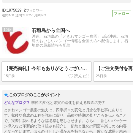
1975029
2
週間IN:
0
週間OUT:
27
月間IN:
3
10
石垣島から全国へ
沖縄、石垣島の「ときわマンゴー農園」日記沖縄、石垣
島のおいしいマンゴー情報を全国の方へ配信します。石
垣島の最新情報も配信
【完売御礼】今年もありがとうございました！トラブルの多い年でしたが、皆様のおかげで完売できました
15日前
26日前
このブログのここがポイント
季節の変化と果実の進化を伝える農園の努力
ときわマンゴー農園の魅力は、四季折々の変化と丹念な手仕事にありま
す。収穫や育成の工程を詳細に綴り、品種や時期の見どころを伝えること
で、実際に訪れるような臨場感を感じさせます。さらに、新しいパッケー
ジ導入など革新的な取り組みも紹介し、伝統と進化の両面を楽しめる内容
となっています。ほんのりとした温かみを持ちながら、確かな成長と未来