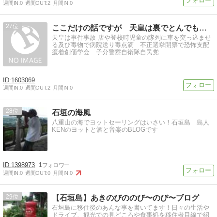
週間IN:
0
週間OUT:
2
月間IN:
0
27
ここだけの話ですが 天皇は裏でとんでもないことをしている
天皇は事件事故 店や登校時児童の隊列に車を突っ込ませ
る及び毒物で病院送り毒点滴 不正選挙開票で恐怖支配
癒着創価学会 子分警察自衛隊自民党
1603069
週間IN:
0
週間OUT:
2
月間IN:
0
28
石垣の海風
八重山の海でヨットセーリングはいさい！石垣島 島人
KENのヨットと酒と音楽のBLOGです
1398973
1
週間IN:
0
週間OUT:
0
月間IN:
0
29
【石垣島】あきのびののび〜のび〜ブログ
石垣島に移住後のあんな事を書いてます！日々の生活や
ドライブ、観光での見どころや食事処を移住者目線で紹