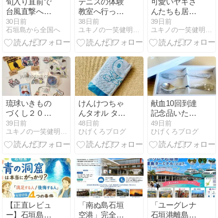
旬入り直前で
テニスの体験
可愛いヤギさ
台風直撃へ／
教室へ行って
んたちも居る
現在は台風対
きましたー！
よ
30日前
38日前
39日前
石垣島から全国へ
ユキノの一笑健明な日々
ユキノの一笑健明な日々
策でバタバタ
しております
琉球いきもの
けんけつちゃ
献血10回到達
づくし２０２
んタオル ター
記念品いただ
５で買ったも
コイズ
きました
39日前
48日前
49日前
ユキノの一笑健明な日々
ひげくろブログ
ひげくろブログ
のー
(*^◯^*)
【正直レビュ
「南ぬ島石垣
「ユーグレナ
ー】石垣島の
空港」完全ガ
石垣港離島タ