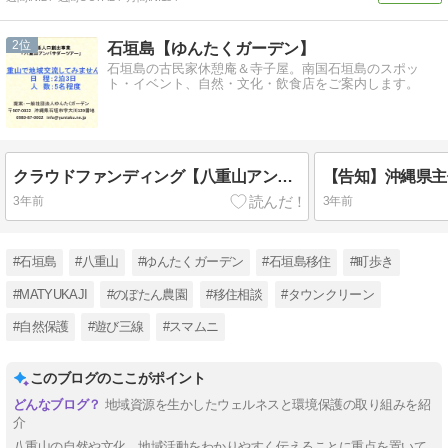
2
石垣島【ゆんたくガーデン】
石垣島の古民家休憩庵＆寺子屋。南国石垣島のスポッ
ト・イベント、自然・文化・飲食店をご案内します。
クラウドファンディング【八重山アンバサダー】ご寄付をお願いします！。
3年前
3年前
#石垣島
#八重山
#ゆんたくガーデン
#石垣島移住
#町歩き
#MATYUKAJI
#のぼたん農園
#移住相談
#タウンクリーン
#自然保護
#遊び三線
#スマムニ
このブログのここがポイント
地域資源を生かしたウェルネスと環境保護の取り組みを紹
介
八重山の自然や文化、地域活動をわかりやすく伝えることに重点を置いて