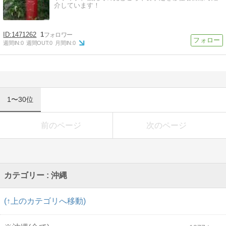
介しています！
1471262
1
週間IN:
0
週間OUT:
0
月間IN:
0
1〜30位
前のページ
次のページ
カテゴリー : 沖縄
(↑上のカテゴリへ移動)