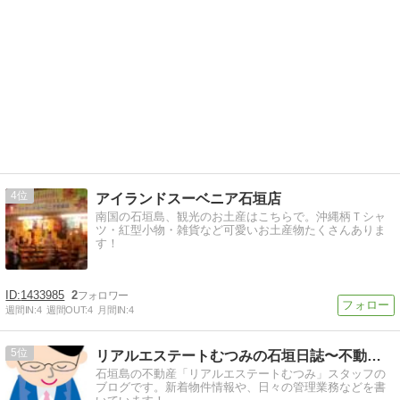
4
アイランドスーベニア石垣店
南国の石垣島、観光のお土産はこちらで。沖縄柄Ｔシャ
ツ・紅型小物・雑貨など可愛いお土産物たくさんありま
す！
1433985
2
週間IN:
4
週間OUT:
4
月間IN:
4
5
リアルエステートむつみの石垣日誌〜不動産情報〜
石垣島の不動産「リアルエステートむつみ」スタッフの
ブログです。新着物件情報や、日々の管理業務などを書