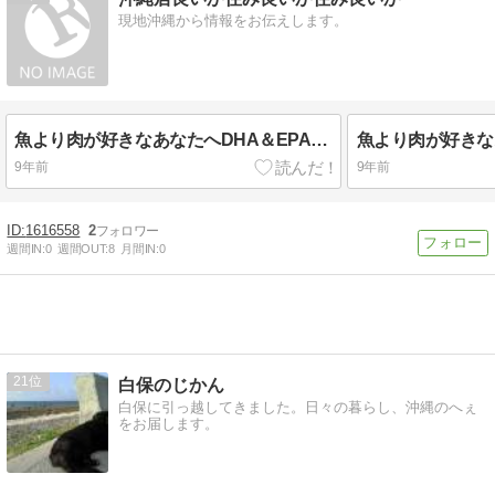
現地沖縄から情報をお伝えします。
魚より肉が好きなあなたへDHA＆EPAを補給します
9年前
9年前
1616558
2
週間IN:
0
週間OUT:
8
月間IN:
0
21
白保のじかん
白保に引っ越してきました。日々の暮らし、沖縄のへぇ
をお届します。