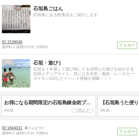
17
石垣島ごはん
石垣島にある飲食店をご紹介します。
1539049
週間IN:
0
週間OUT:
30
月間IN:
0
18
石垣・遊び |
石垣を１年通して遊び倒してる仲間との遊びを紹介する
石垣メディアサイト。気になる天気・服装・レンタカー,
ポケモンGOなどイベント情報が満載！！！
お得になる期間限定の石垣島錬金術プレミアムクーポン券！？
4年前
5年前
1844031
4
週間IN:
0
週間OUT:
24
月間IN:
0