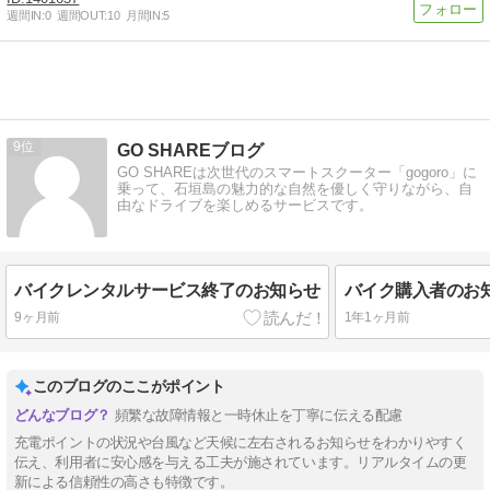
週間IN:
0
週間OUT:
10
月間IN:
5
9
GO SHAREブログ
GO SHAREは次世代のスマートスクーター「gogoro」に
乗って、石垣島の魅力的な自然を優しく守りながら、自
由なドライブを楽しめるサービスです。
バイクレンタルサービス終了のお知らせ
バイク購入者のお
9ヶ月前
1年1ヶ月前
このブログのここがポイント
頻繁な故障情報と一時休止を丁寧に伝える配慮
充電ポイントの状況や台風など天候に左右されるお知らせをわかりやすく
伝え、利用者に安心感を与える工夫が施されています。リアルタイムの更
新による信頼性の高さも特徴です。