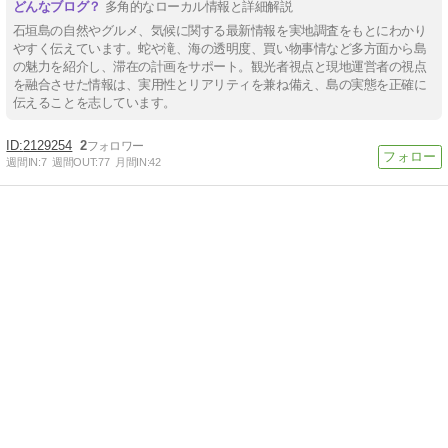
多角的なローカル情報と詳細解説
石垣島の自然やグルメ、気候に関する最新情報を実地調査をもとにわかり
やすく伝えています。蛇や滝、海の透明度、買い物事情など多方面から島
の魅力を紹介し、滞在の計画をサポート。観光者視点と現地運営者の視点
を融合させた情報は、実用性とリアリティを兼ね備え、島の実態を正確に
伝えることを志しています。
2129254
2
週間IN:
7
週間OUT:
77
月間IN:
42