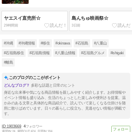
ヤエスイ直売所☆
島んちゅ映画祭☆
29時間前
3日前
#沖縄
#沖縄情報
#移住
#okinawa
#石垣島
#八重山
#石垣島移住
#石垣島情報
#八重山情報
#石垣島グルメ
#ishigaki
#離島
このブログのここがポイント
多彩な話題と日常のヒント
身近な出来事や気になる商品情報を親しみやすく紹介します。お得情報や
イベント情報も盛り込み、生活のちょっとした楽しみや便利さを提案。温
かみのある文章と具体的な商品紹介で、読んでいて楽しくなる仕掛けを随
所に散りばめています。日々の暮らしに役立ち、見逃せない情報が満載で
す。
1903669
4
週間IN:
24
週間OUT:
424
月間IN:
184