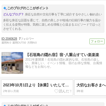
このブログのここがポイント
身近な自然や文化行事を丁寧に紹介するやさしい触れ合い
多彩な身近な話題を通じて、自然の美しさや地域の伝統行事の魅力を温か
く伝える姿勢が特徴。気軽に楽しめる情報と心温まるエピソードでほっと
させてくれる。
2040628
7
週間IN:
0
週間OUT:
50
月間IN:
0
15
【石垣島の隠れ宿】宿･八重山すてい楽楽楽
2011年夏開業！石垣島の隠れ家的な宿。石垣島の楽し
い、美味しい、イベント情報、宿のお得な情報、台風情
報などをお知らせ。
2023年10月1日より【休業】いたしております
2年10ヶ月前
3年前