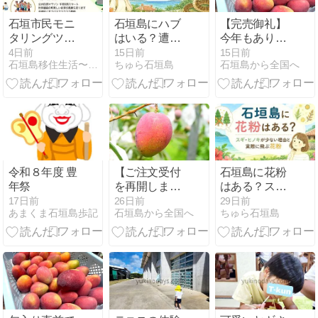
石垣市民モニ
石垣島にハブ
【完売御礼】
タリングツア
はいる？遭遇
今年もありが
ー@韓国☆
する確率と旅
とうございま
4日前
15日前
15日前
石垣島移住生活〜Privete Reason〜
ちゅら石垣島
石垣島から全国へ
行者ができる
した！トラブ
安全対策を現
ルの多い年で
地から解説
したが、皆様
のおかげで完
売できました
令和８年度 豊
【ご注文受付
石垣島に花粉
年祭
を再開しま
はある？ス
す！】台風被
ギ・ヒノキが
17日前
26日前
29日前
あまくま石垣島歩記
石垣島から全国へ
ちゅら石垣島
害のご報告
少ない理由と
と、今年の大
実際に飛ぶ花
玉マンゴーに
粉【2026最
ついて
新】