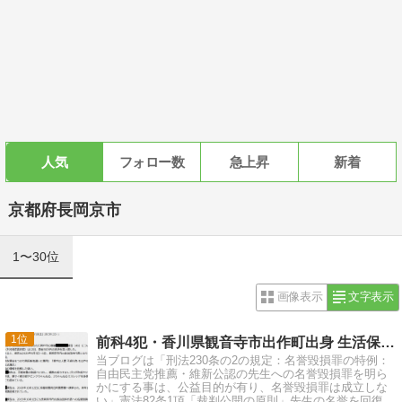
人気
フォロー数
急上昇
新着
京都府長岡京市
1〜30位
画像表示
文字表示
1
前科4犯・香川県観音寺市出作町出身 生活保護男性を逮捕
当ブログは「刑法230条の2の規定：名誉毀損罪の特例：
自由民主党推薦・維新公認の先生への名誉毀損罪を明ら
かにする事は、公益目的が有り、名誉毀損罪は成立しな
い」憲法82条1項「裁判公開の原則」先生の名誉を回復す