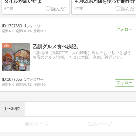
タイルが届いたよ
４月②糸と紐を使った制作☆
4年前
4年前
1727380
1
週間IN:
0
週間OUT:
4
月間IN:
0
3
乙訓グルメ食べ歩記。
乙訓地域（長岡京市・大山崎町）近辺のおいしいと思う
お店のグルメ情報。 たまに大阪、京都、神戸とか。
1877355
5
週間IN:
0
週間OUT:
2
月間IN:
0
1〜30位
前のページ
次のページ