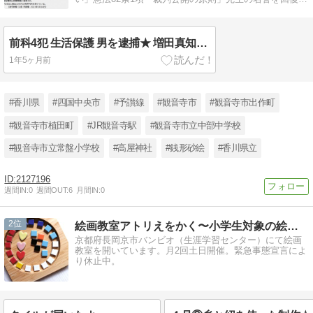
る公益目的ブログです
前科4犯 生活保護 男を逮捕★ 増田真知宇 先生に十数年間 名誉毀損罪を自白自供署名捺印★業務妨害罪★香川県 観音寺市 出作町出身★被害者 真知宇 先生★ ますだまちう 先生★京都府 長岡京市
1年5ヶ月前
#香川県
#四国中央市
#予讃線
#観音寺市
#観音寺市出作町
#観音寺市植田町
#JR観音寺駅
#観音寺市立中部中学校
#観音寺市立常盤小学校
#高屋神社
#銭形砂絵
#香川県立
2127196
週間IN:
0
週間OUT:
6
月間IN:
0
2
絵画教室アトリえをかく〜小学生対象の絵画教室〜
京都府長岡京市バンビオ（生涯学習センター）にて絵画
教室を開いています。月2回土日開催。緊急事態宣言によ
り休止中。