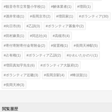
観音寺市立常盤小学校(1)
解体業者(1)
増田(1)
酒井常雄(1)
長岡京市(2)
増田家(1)
ボランティア(30)
向日市(8)
乙訓(3)
ボランティア募集中(2)
田村麻美(1)
同志社(4)
高槻市(4)
寄付寄附寄付金寄附金(2)
留置権(1)
長岡天神駅(5)
占有権(1)
ボランティア乙訓(2)
かわいたかのり(1)
増田真知宇先生(6)
ボランティア大阪府(2)
ボランティア近畿(3)
長岡京駅(4)
蜂須賀(1)
長岡天神(3)
閲覧履歴