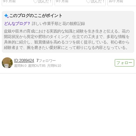
9ヶ月前
9ヶ月前
10ヶ月前
このブログのここがポイント
詳しい作業手順と花の観察記録
盆栽や苗木の育成における実践的な知識と経験を生き生きと伝える。花の
開花状況から剪定や肥培のタイミング、仕立ての工夫まで、多彩な情報を
具体的に紹介し、観賞価値を高めるコツを鋭く提示している。初心者から
経験者まで、腕を磨きたい愛好家にとって頼りになる内容となっている。
2089424
7
週間IN:
0
週間OUT:
85
月間IN:
10