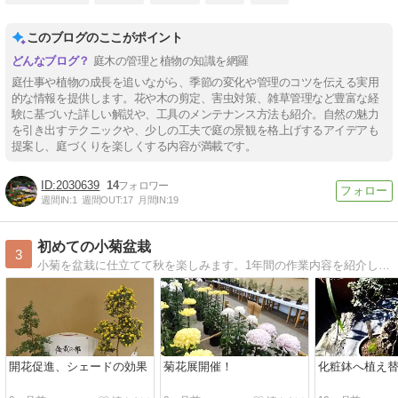
このブログのここがポイント
庭木の管理と植物の知識を網羅
庭仕事や植物の成長を追いながら、季節の変化や管理のコツを伝える実用
的な情報を提供します。花や木の剪定、害虫対策、雑草管理など豊富な経
験に基づいた詳しい解説や、工具のメンテナンス方法も紹介。自然の魅力
を引き出すテクニックや、少しの工夫で庭の景観を格上げするアイデアも
提案し、庭づくりを楽しくする内容が満載です。
2030639
14
週間IN:
1
週間OUT:
17
月間IN:
19
初めての小菊盆栽
3
小菊を盆栽に仕立てて秋を楽しみます。1年間の作業内容を紹介します。
開花促進、シェードの効果
菊花展開催！
化粧鉢へ植え