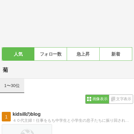
人気
フォロー数
急上昇
新着
菊
1〜30位
画像表示
文字表示
kidsillのblog
1
４０代主婦！仕事をもち中学生と小学生の息子たちに振り回されながらテキトーガーデニングで現在イチゴ栽培と菊・マム栽培その他少々庭畑を楽しんでます(^o^)