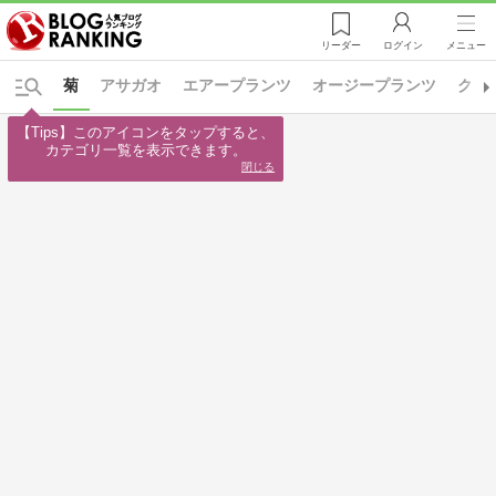
リーダー
ログイン
メニュー
菊
アサガオ
エアープランツ
オージープランツ
クリ
【Tips】このアイコンをタップすると、

カテゴリ一覧を表示できます。
閉じる