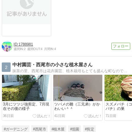
1788981
週間IN:
2
週間OUT:
4
月間IN:
4
中村園芸・西尾市の小さな植木屋さん
2
抹茶の里、西尾市は花卉園芸、植木栽培もとても盛んな町なのです。そこでの日々の園芸事をＵＰしてます＾＾
3月にツツジ強剪定、7月現
ツバメの雛（三兄弟）がか
スズメバチ（
在その後の様子
わいい＾＾
バチ）の巣
36日前
41日前
71日前
#ガーデニング
#西尾市
#植木屋
#造園
#剪定