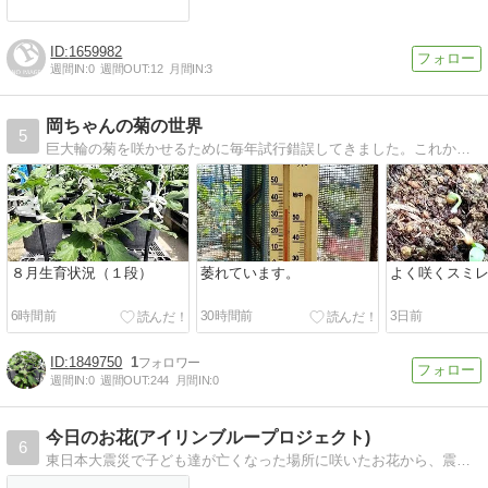
1659982
週間IN:
0
週間OUT:
12
月間IN:
3
岡ちゃんの菊の世界
5
巨大輪の菊を咲かせるために毎年試行錯誤してきました。これからも菊作りを通して，小さな達成感を感じながら日々を過ごせたらと思っています。
８月生育状況（１段）
萎れています。
よく咲くスミ
6時間前
30時間前
3日前
1849750
1
週間IN:
0
週間OUT:
244
月間IN:
0
今日のお花(アイリンブループロジェクト)
6
東日本大震災で子ども達が亡くなった場所に咲いたお花から、震災の風化を防ぎ、命の大切さを伝える「アイリンブループロジェクト」。花壇の記録や見聞録等のブログ。