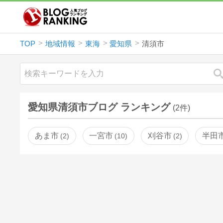
TOP
地域情報
東海
愛知県
清須市
愛知県清須市ブログ ランキング
(2件)
あま市
一宮市
刈谷市
半田
2
10
2