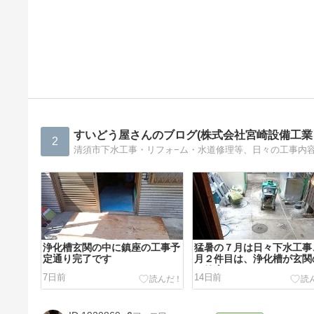
すいどう屋さんのブログ(株式会社宮崎設備工業
2
清須市下水工事・リフォ−ム・水道修理等、日々の工事内
浄化槽玄関の中に鎮座の工事予
猛暑の７月は日々下水工事
定通り完了です
月２件目は、浄化槽が玄関
に鎮座
7日前
14日前