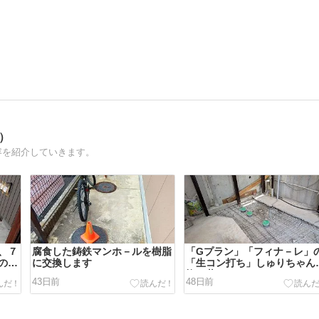
）
容を紹介していきます。
、７
腐食した鋳鉄マンホ－ルを樹脂
「Gプラン」「フィナ－レ」
の中
に交換します
「生コン打ち」しゅりちゃん
旗と共に
43日前
48日前