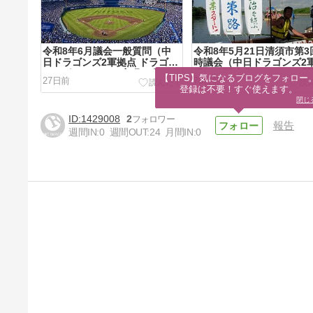
令和8年6月議会一般質問（中
令和8年5月21日清須市第3
日ドラゴンズ2軍拠点 ドラゴ
時議会（中日ドラゴンズ2
ン・ボールパーク実現に向けた
場招致関連費についての質
【TIPS】気になるブログをフォロー。
27日前
70日前
アクション）
登録は不要！すぐ使えます。
閉じ
1429008
2
報告
週間IN:
0
週間OUT:
24
月間IN:
0
”2026清須市議選投票率につい
て”
3ヶ月前