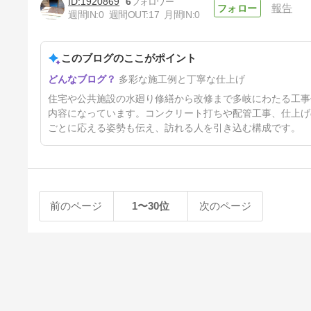
1920869
6
報告
週間IN:
0
週間OUT:
17
月間IN:
0
このブログのここがポイント
これでもか転圧のあとのメッシ
多彩な施工例と丁寧な仕上げ
ュ組
49日前
住宅や公共施設の水廻り修繕から改修まで多岐にわたる工事
内容になっています。コンクリート打ちや配管工事、仕上げ
ごとに応える姿勢も伝え、訪れる人を引き込む構成です。
前のページ
1〜30位
次のページ