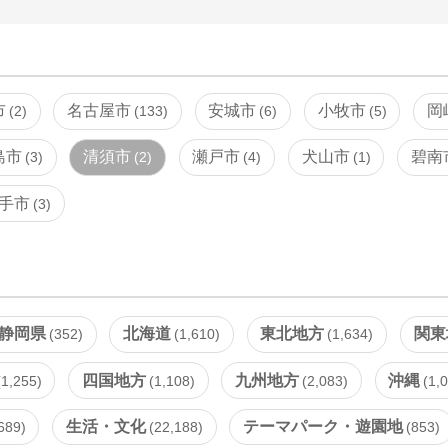
市
名古屋市
安城市
小牧市
岡
2
133
6
5
島市
清須市
瀬戸市
犬山市
碧南
3
2
4
1
手市
3
静岡県
北海道
東北地方
関東
352
1,610
1,634
四国地方
九州地方
沖縄
1,255
1,108
2,083
1,
生活・文化
テーマパーク・遊園地
689
22,188
853