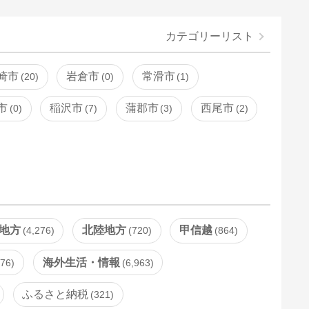
カテゴリーリスト
崎市
岩倉市
常滑市
20
0
1
市
稲沢市
蒲郡市
西尾市
0
7
3
2
地方
北陸地方
甲信越
4,276
720
864
海外生活・情報
076
6,963
ふるさと納税
321