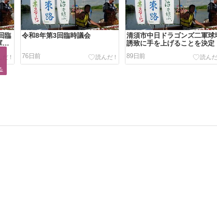
回臨
令和8年第3回臨時議会
清須市中日ドラゴンズ二軍球
軍球
誘致に手を上げることを決定
疑）


76日前
89日前
る