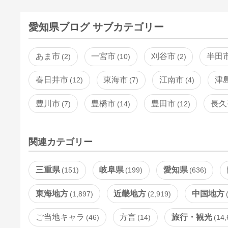
愛知県ブログ サブカテゴリー
あま市
一宮市
刈谷市
半田
2
10
2
春日井市
東海市
江南市
津
12
7
4
豊川市
豊橋市
豊田市
長久
7
14
12
関連カテゴリー
三重県
岐阜県
愛知県
151
199
636
東海地方
近畿地方
中国地方
1,897
2,919
ご当地キャラ
方言
旅行・観光
46
14
14,