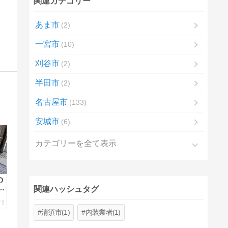
関連カテゴリー
あま市
2
一宮市
10
刈谷市
2
半田市
2
名古屋市
133
安城市
6
カテゴリーを全て表示
の
の
関連ハッシュタグ
清須市(1)
内装業者(1)