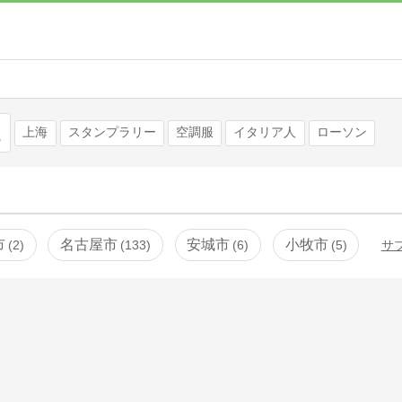
検索
上海
スタンプラリー
空調服
イタリア人
ローソン
市
名古屋市
安城市
小牧市
2
133
6
5
サ