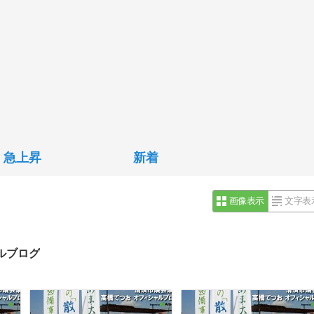
急上昇
新着
画像表示
文字表
ルブログ